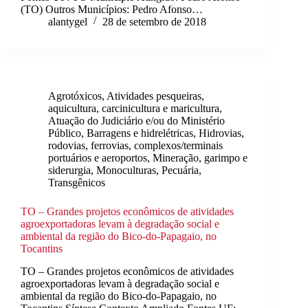
(TO) Outros Municípios: Pedro Afonso…
alantygel
28 de setembro de 2018
Agrotóxicos
,
Atividades pesqueiras,
aquicultura, carcinicultura e maricultura
,
Atuação do Judiciário e/ou do Ministério
Público
,
Barragens e hidrelétricas
,
Hidrovias,
rodovias, ferrovias, complexos/terminais
portuários e aeroportos
,
Mineração, garimpo e
siderurgia
,
Monoculturas
,
Pecuária
,
Transgênicos
TO – Grandes projetos econômicos de atividades
agroexportadoras levam à degradação social e
ambiental da região do Bico-do-Papagaio, no
Tocantins
TO – Grandes projetos econômicos de atividades
agroexportadoras levam à degradação social e
ambiental da região do Bico-do-Papagaio, no