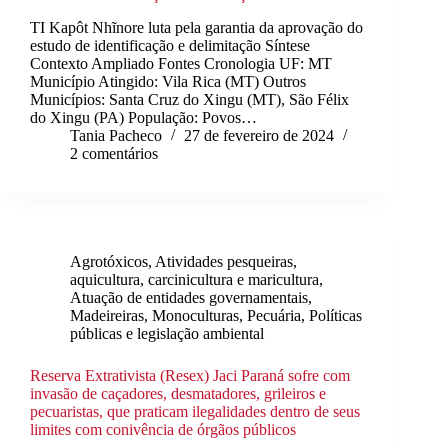
TI Kapôt Nhĩnore luta pela garantia da aprovação do
estudo de identificação e delimitação Síntese
Contexto Ampliado Fontes Cronologia UF: MT
Município Atingido: Vila Rica (MT) Outros
Municípios: Santa Cruz do Xingu (MT), São Félix
do Xingu (PA) População: Povos…
Tania Pacheco
27 de fevereiro de 2024
2 comentários
Agrotóxicos
,
Atividades pesqueiras,
aquicultura, carcinicultura e maricultura
,
Atuação de entidades governamentais
,
Madeireiras
,
Monoculturas
,
Pecuária
,
Políticas
públicas e legislação ambiental
Reserva Extrativista (Resex) Jaci Paraná sofre com
invasão de caçadores, desmatadores, grileiros e
pecuaristas, que praticam ilegalidades dentro de seus
limites com conivência de órgãos públicos