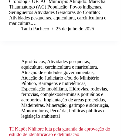
Cronologia UF: AC Município Atingido: Marechal
Thaumaturgo (AC) População: Povos indígenas,
Seringueiros Atividades Geradoras do Conflito:
Atividades pesqueiras, aquicultura, carcinicultura e
maricultura,…
Tania Pacheco
25 de julho de 2025
Agrotóxicos
,
Atividades pesqueiras,
aquicultura, carcinicultura e maricultura
,
Atuação de entidades governamentais
,
Atuação do Judiciário e/ou do Ministério
Público
,
Barragens e hidrelétricas
,
Especulação imobiliária
,
Hidrovias, rodovias,
ferrovias, complexos/terminais portuários e
aeroportos
,
Implantação de áreas protegidas
,
Madeireiras
,
Mineração, garimpo e siderurgia
,
Monoculturas
,
Pecuária
,
Políticas públicas e
legislação ambiental
TI Kapôt Nhĩnore luta pela garantia da aprovação do
estudo de identificação e delimitação