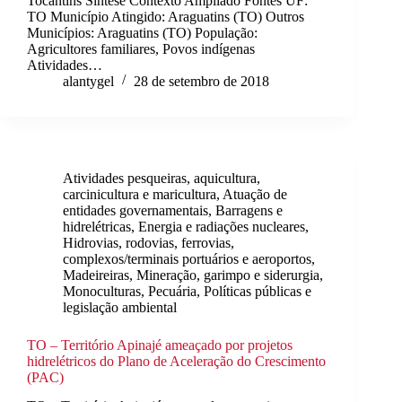
Tocantins Síntese Contexto Ampliado Fontes UF:
TO Município Atingido: Araguatins (TO) Outros
Municípios: Araguatins (TO) População:
Agricultores familiares, Povos indígenas
Atividades…
alantygel
28 de setembro de 2018
Atividades pesqueiras, aquicultura,
carcinicultura e maricultura
,
Atuação de
entidades governamentais
,
Barragens e
hidrelétricas
,
Energia e radiações nucleares
,
Hidrovias, rodovias, ferrovias,
complexos/terminais portuários e aeroportos
,
Madeireiras
,
Mineração, garimpo e siderurgia
,
Monoculturas
,
Pecuária
,
Políticas públicas e
legislação ambiental
TO – Território Apinajé ameaçado por projetos
hidrelétricos do Plano de Aceleração do Crescimento
(PAC)