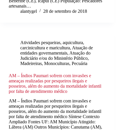
Beberibe (CE), Icapuí (CE) População: Pescadores
artesanais…
alantygel
28 de setembro de 2018
Atividades pesqueiras, aquicultura,
carcinicultura e maricultura
,
Atuação de
entidades governamentais
,
Atuação do
Judiciário e/ou do Ministério Público
,
Madeireiras
,
Monoculturas
,
Pecuária
AM – Índios Paumari sofrem com invasões e
ameaças realizadas por pesqueiros ilegais e
posseiros, além do aumento da mortalidade infantil
por falta de atendimento médico
AM – Índios Paumari sofrem com invasões e
ameaças realizadas por pesqueiros ilegais e
posseiros, além do aumento da mortalidade infantil
por falta de atendimento médico Síntese Contexto
Ampliado Fontes UF: AM Município Atingido:
Lábrea (AM) Outros Municípios: Canutama (AM),