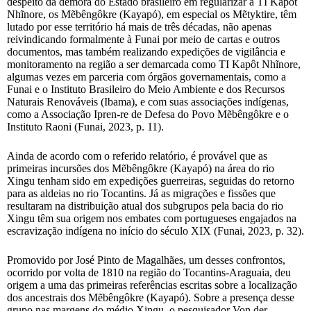
despeito da demora do Estado brasileiro em regularizar a TI Kapôt
Nhĩnore, os Mẽbêngôkre (Kayapó), em especial os Mẽtyktire, têm
lutado por esse território há mais de três décadas, não apenas
reivindicando formalmente à Funai por meio de cartas e outros
documentos, mas também realizando expedições de vigilância e
monitoramento na região a ser demarcada como TI Kapôt Nhĩnore,
algumas vezes em parceria com órgãos governamentais, como a
Funai e o Instituto Brasileiro do Meio Ambiente e dos Recursos
Naturais Renováveis (Ibama), e com suas associações indígenas,
como a Associação Ipren-re de Defesa do Povo Mẽbêngôkre e o
Instituto Raoni (Funai, 2023, p. 11).
Ainda de acordo com o referido relatório, é provável que as
primeiras incursões dos Mẽbêngôkre (Kayapó) na área do rio
Xingu tenham sido em expedições guerreiras, seguidas do retorno
para as aldeias no rio Tocantins. Já as migrações e fissões que
resultaram na distribuição atual dos subgrupos pela bacia do rio
Xingu têm sua origem nos embates com portugueses engajados na
escravização indígena no início do século XIX (Funai, 2023, p. 32).
Promovido por José Pinto de Magalhães, um desses confrontos,
ocorrido por volta de 1810 na região do Tocantins-Araguaia, deu
origem a uma das primeiras referências escritas sobre a localização
dos ancestrais dos Mẽbêngôkre (Kayapó). Sobre a presença desse
grupo nas margens do médio Xingu, o pesquisador Von der