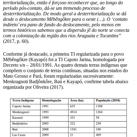
territorialização, então é forçoso reconhecer que, ao longo do
período pós-contato, dá-se um tremendo processo de
desterritorialização. De modo geral a desterritorialização se dá
desde o deslocamento Mẽbêngôkre para o oeste (…). O ‘contato
indireto’ era pano de fundo do deslocamento, pelo menos em
termos históricos sabemos que a dispersão jê do norte se conecta
com a colonização da região dos rios Araguaia e Tocantins”
(2017, p. 60).
Conforme já destacado, a primeira TI regularizada para o povo
Mẽbêngôkre (Kayapó) foi a TI Capoto Jarina, homologada por
Decreto s/n – 28/01/1991. As quatro demais terras indígenas que
compõem o conjunto de terras contínuas, situadas nos estados do
Mato Grosso e Pará, foram regularizadas sucessivamente:
Menkragnoti Badjônkôre, Baú e Kayapó, confirme tabela abaixo
organizada por Oliveira (2017).