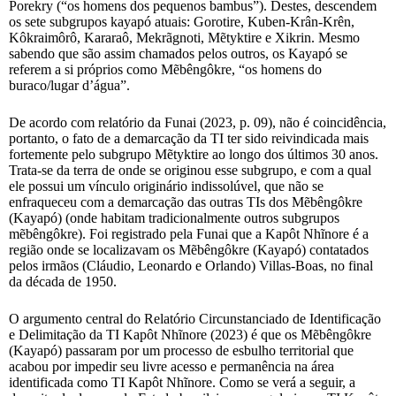
Porekry (“os homens dos pequenos bambus”). Destes, descendem
os sete subgrupos kayapó atuais: Gorotire, Kuben-Krân-Krên,
Kôkraimôrô, Kararaô, Mekrãgnoti, Mẽtyktire e Xikrin. Mesmo
sabendo que são assim chamados pelos outros, os Kayapó se
referem a si próprios como Mẽbêngôkre, “os homens do
buraco/lugar d’água”.
De acordo com relatório da Funai (2023, p. 09), não é coincidência,
portanto, o fato de a demarcação da TI ter sido reivindicada mais
fortemente pelo subgrupo Mẽtyktire ao longo dos últimos 30 anos.
Trata-se da terra de onde se originou esse subgrupo, e com a qual
ele possui um vínculo originário indissolúvel, que não se
enfraqueceu com a demarcação das outras TIs dos Mẽbêngôkre
(Kayapó) (onde habitam tradicionalmente outros subgrupos
mẽbêngôkre). Foi registrado pela Funai que a Kapôt Nhĩnore é a
região onde se localizavam os Mẽbêngôkre (Kayapó) contatados
pelos irmãos (Cláudio, Leonardo e Orlando) Villas-Boas, no final
da década de 1950.
O argumento central do Relatório Circunstanciado de Identificação
e Delimitação da TI Kapôt Nhĩnore (2023) é que os Mẽbêngôkre
(Kayapó) passaram por um processo de esbulho territorial que
acabou por impedir seu livre acesso e permanência na área
identificada como TI Kapôt Nhĩnore. Como se verá a seguir, a