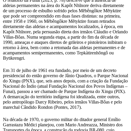
O relatório da Funai (2023, p. 78) descreve que a ausência de
aldeias permanentes na área do Kapôt Nhĩnore deriva diretamente
de um processo de esbulho sofrido pelos Mẽbêngôkre Mẽtyktire
que pode ser compreendido em duas fases distintas: na primeira,
entre 1958 e 1960, os Mẽbêngôkre Mẽtyktire foram retirados
diretamente das aldeias e acampamentos localizados, à época, em
Kapôt Nhĩnore, pela persuasão direta dos irmãos Cláudio e Orlando
Villas-Bôas. Numa segunda etapa, a partir do fim da década de
1990, ameaças e ataques diretos de grileiros e pistoleiros inibiram o
retorno à área, bem como a retomada das aldeias permanentes e de
acampamentos semipermanentes, como Tepkàtirenhõngô ou
Bytikrengri.
Em 31 de julho de 1961 era fundado, por meio de um decreto
presidencial do então governo de Jânio Quadros, o Parque Nacional
do Xingu (PNX), que, seis anos depois, com a criação da Fundação
Nacional do Índio (atual Fundação Nacional dos Povos Indígenas –
Funai), passou a ser chamado de Parque Indígena do Xingu (PIX).
A demarcação do território indígena foi idealizada, entre outros,
pelo antropólogo Darcy Ribeiro, pelos irmãos Villas-Bôas e pelo
marechal Cândido Rondon (Pontes, 2017).
Na década de 1970, o governo militar do ditador general Emílio
Garrastazu Médici planejou, com Mario Andreazza, Ministro dos
Transportes da época, a construção da rodovia BR-080, cujo