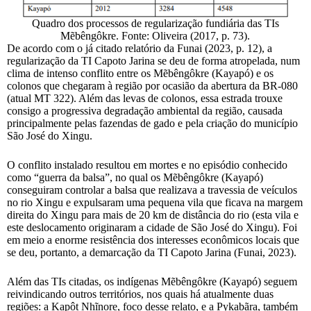
Quadro dos processos de regularização fundiária das TIs
Mẽbêngôkre. Fonte: Oliveira (2017, p. 73).
De acordo com o já citado relatório da Funai (2023, p. 12), a
regularização da TI Capoto Jarina se deu de forma atropelada, num
clima de intenso conflito entre os Mẽbêngôkre (Kayapó) e os
colonos que chegaram à região por ocasião da abertura da BR-080
(atual MT 322). Além das levas de colonos, essa estrada trouxe
consigo a progressiva degradação ambiental da região, causada
principalmente pelas fazendas de gado e pela criação do município
São José do Xingu.
O conflito instalado resultou em mortes e no episódio conhecido
como “guerra da balsa”, no qual os Mẽbêngôkre (Kayapó)
conseguiram controlar a balsa que realizava a travessia de veículos
no rio Xingu e expulsaram uma pequena vila que ficava na margem
direita do Xingu para mais de 20 km de distância do rio (esta vila e
este deslocamento originaram a cidade de São José do Xingu). Foi
em meio a enorme resistência dos interesses econômicos locais que
se deu, portanto, a demarcação da TI Capoto Jarina (Funai, 2023).
Além das TIs citadas, os indígenas Mẽbêngôkre (Kayapó) seguem
reivindicando outros territórios, nos quais há atualmente duas
regiões: a Kapôt Nhĩnore, foco desse relato, e a Pykabãra, também