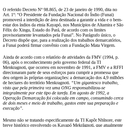
O referido Decreto Nº 98.865, de 23 de janeiro de 1990, dita no
Art. 1º: “O Presidente da Fundação Nacional do Índio (Funai)
promoverá a interdição de área destinada a garantir a vida e o bem-
estar dos índios da etnia Kayapó, nos Municípios de Altamira e São
Félix do Xingu, Estado do Pará, de acordo com os limites
provisoriamente levantados pela Funai”. No Parágrafo único, o
Decreto dispõe que, para a realização dos trabalhos demarcatórios,
a Funai poderá firmar convênio com a Fundação Mata Virgem.
Ainda de acordo com o relatório de atividades da FMV (1994, p.
06), após o reconhecimento pelo governo federal da TI
Menkragnoti, que ocorreu em novembro de 1991, a FMV e a RFFI
direcionaram parte de seus esforços para cumprir a promessa que
deu origem às próprias organizações: a demarcação dos 4,9 milhões
de hectares do território Menkragnoti.
“Um gigantesco trabalho,
visto que pela primeira vez uma ONG responsabilizou-se
integralmente por este tipo de tarefa. Em agosto de 1992, a
Operação Demarcação foi colocada em campo, consumindo cerca
de dois meses e meio de trabalho, gastos entre sua preparação e
execução”.
Mesmo não se tratando especificamente da TI Kapôt Nhĩnore, este
breve histórico envolvendo os Kayapó Mekrãgnoti, que atualmente