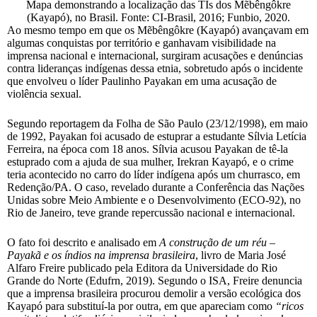
Mapa demonstrando a localização das TIs dos Mẽbêngôkre
(Kayapó), no Brasil. Fonte: CI-Brasil, 2016; Funbio, 2020.
Ao mesmo tempo em que os Mẽbêngôkre (Kayapó) avançavam em
algumas conquistas por território e ganhavam visibilidade na
imprensa nacional e internacional, surgiram acusações e denúncias
contra lideranças indígenas dessa etnia, sobretudo após o incidente
que envolveu o líder Paulinho Payakan em uma acusação de
violência sexual.
Segundo reportagem da Folha de São Paulo (23/12/1998), em maio
de 1992, Payakan foi acusado de estuprar a estudante Sílvia Letícia
Ferreira, na época com 18 anos. Sílvia acusou Payakan de tê-la
estuprado com a ajuda de sua mulher, Irekran Kayapó, e o crime
teria acontecido no carro do líder indígena após um churrasco, em
Redenção/PA. O caso, revelado durante a Conferência das Nações
Unidas sobre Meio Ambiente e o Desenvolvimento (ECO-92), no
Rio de Janeiro, teve grande repercussão nacional e internacional.
O fato foi descrito e analisado em
A construção de um réu –
Payakã e os índios na imprensa brasileira
, livro de Maria José
Alfaro Freire publicado pela Editora da Universidade do Rio
Grande do Norte (Edufrn, 2019). Segundo o ISA, Freire denuncia
que a imprensa brasileira procurou demolir a versão ecológica dos
Kayapó para substituí-la por outra, em que apareciam como
“ricos