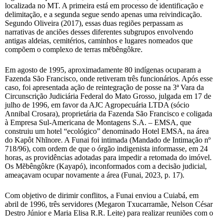
localizada no MT. A primeira está em processo de identificação e
delimitação, e a segunda segue sendo apenas uma reivindicação.
Segundo Oliveira (2017), essas duas regiões perpassam as
narrativas de anciões desses diferentes subgrupos envolvendo
antigas aldeias, cemitérios, caminhos e lugares nomeados que
compõem o complexo de terras mẽbêngôkre.
Em agosto de 1995, aproximadamente 80 indígenas ocuparam a
Fazenda São Francisco, onde retiveram três funcionários. Após esse
caso, foi apresentada ação de reintegração de posse na 3ª Vara da
Circunscrição Judiciária Federal do Mato Grosso, julgada em 17 de
julho de 1996, em favor da AJC Agropecuária LTDA (sócio
Annibal Crosara), proprietária da Fazenda São Francisco e coligada
à Empresa Sul-Americana de Montagens S.A. – EMSA, que
construiu um hotel “ecológico” denominado Hotel EMSA, na área
do Kapôt Nhĩnore. A Funai foi intimada (Mandado de Intimação nº
718/96), com ordem de que o órgão indigenista informasse, em 24
horas, as providências adotadas para impedir a retomada do imóvel.
Os Mẽbêngôkre (Kayapó), inconformados com a decisão judicial,
ameaçavam ocupar novamente a área (Funai, 2023, p. 17).
Com objetivo de dirimir conflitos, a Funai enviou a Cuiabá, em
abril de 1996, três servidores (Megaron Txucarramãe, Nelson César
Destro Júnior e Maria Elisa R.R. Leite) para realizar reuniões com o