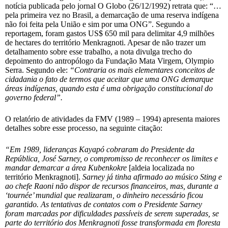
notícia publicada pelo jornal O Globo (26/12/1992) retrata que: “…
pela primeira vez no Brasil, a demarcação de uma reserva indígena
não foi feita pela União e sim por uma ONG”. Segundo a
reportagem, foram gastos US$ 650 mil para delimitar 4,9 milhões
de hectares do território Menkragnoti. Apesar de não trazer um
detalhamento sobre esse trabalho, a nota divulga trecho do
depoimento do antropólogo da Fundação Mata Virgem, Olympio
Serra. Segundo ele:
“Contraria os mais elementares conceitos de
cidadania o fato de termos que aceitar que uma ONG demarque
áreas indígenas, quando esta é uma obrigação constitucional do
governo federal”.
O relatório de atividades da FMV (1989 – 1994) apresenta maiores
detalhes sobre esse processo, na seguinte citação:
“Em 1989, lideranças Kayapó cobraram do Presidente da
República, José Sarney, o compromisso de reconhecer os limites e
mandar demarcar a área Kubenkokre
[aldeia localizada no
território Menkragnoti].
Sarney já tinha afirmado ao músico Sting e
ao chefe Raoni não dispor de recursos financeiros, mas, durante a
‘tournée’ mundial que realizaram, o dinheiro necessário ficou
garantido. As tentativas de contatos com o Presidente Sarney
foram marcadas por dificuldades passíveis de serem superadas, se
parte do território dos Menkragnoti fosse transformada em floresta