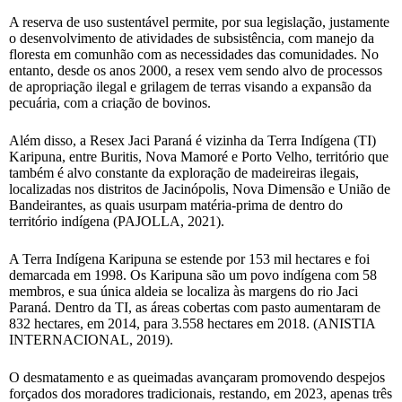
A reserva de uso sustentável permite, por sua legislação, justamente
o desenvolvimento de atividades de subsistência, com manejo da
floresta em comunhão com as necessidades das comunidades. No
entanto, desde os anos 2000, a resex vem sendo alvo de processos
de apropriação ilegal e grilagem de terras visando a expansão da
pecuária, com a criação de bovinos.
Além disso, a Resex Jaci Paraná é vizinha da Terra Indígena (TI)
Karipuna, entre Buritis, Nova Mamoré e Porto Velho, território que
também é alvo constante da exploração de madeireiras ilegais,
localizadas nos distritos de Jacinópolis, Nova Dimensão e União de
Bandeirantes, as quais usurpam matéria-prima de dentro do
território indígena (PAJOLLA, 2021).
A Terra Indígena Karipuna se estende por 153 mil hectares e foi
demarcada em 1998. Os Karipuna são um povo indígena com 58
membros, e sua única aldeia se localiza às margens do rio Jaci
Paraná. Dentro da TI, as áreas cobertas com pasto aumentaram de
832 hectares, em 2014, para 3.558 hectares em 2018. (ANISTIA
INTERNACIONAL, 2019).
O desmatamento e as queimadas avançaram promovendo despejos
forçados dos moradores tradicionais, restando, em 2023, apenas três