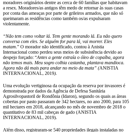
moradores originários dentre as cerca de 60 famílias que habitavam
a resex. Moradores/as antigos têm medo de retornar às suas casas
por conta das ameaças por parte de grileiros armados, que não só
queimaram as residências como também os/as expulsaram
violentamente.
“Não tem como voltar lá. Tem gente morando lá. Eu não quero
conversa com eles. Se alguém for para lá, vai morrer. Eles
matam
.” O morador não identificado, contou à Anistia
Internacional como perdeu seus meios de subsistência devido ao
despejo forçado: “
Antes a gente extraía o óleo de copaíba, agora
não temos mais. Meu sogro colhia castanha, plantava mandioca.
Agora não dá mais para andar no meio da mata” (
ANISTIA
INTERNACIONAL, 2019
).
Uma evolução vertiginosa da ocupação da reserva por invasores é
demonstrada por dados da Agência de Defesa Sanitária
Agrosilvopastoril de Rondônia (Idaron), segundo os quais as áreas
cobertas por pasto passaram de 342 hectares, no ano 2000, para 105
mil hectares em 2018, alcançando no mês de novembro de 2018 o
quantitativo de 83 mil cabeças de gado (ANISTIA
INTERNACIONAL, 2019).
Além disso, registraram-se 540 propriedades ilegais instaladas no