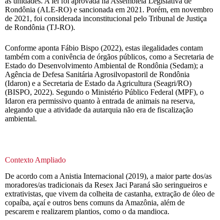
as unidades. A lei foi aprovada na Assembleia Legislativa de
Rondônia (ALE-RO) e sancionada em 2021. Porém, em novembro
de 2021, foi considerada inconstitucional pelo Tribunal de Justiça
de Rondônia (TJ-RO).
Conforme aponta Fábio Bispo (2022), estas ilegalidades contam
também com a conivência de órgãos públicos, como a Secretaria de
Estado do Desenvolvimento Ambiental de Rondônia (Sedam); a
Agência de Defesa Sanitária Agrosilvopastoril de Rondônia
(Idaron) e a Secretaria de Estado da Agricultura (Seagri/RO)
(BISPO, 2022). Segundo o Ministério Público Federal (MPF), o
Idaron era permissivo quanto à entrada de animais na reserva,
alegando que a atividade da autarquia não era de fiscalização
ambiental.
Contexto Ampliado
De acordo com a Anistia Internacional (2019), a maior parte dos/as
moradores/as tradicionais da Resex Jaci Paraná são seringueiros e
extrativistas, que vivem da colheita de castanha, extração de óleo de
copaíba, açaí e outros bens comuns da Amazônia, além de
pescarem e realizarem plantios, como o da mandioca.