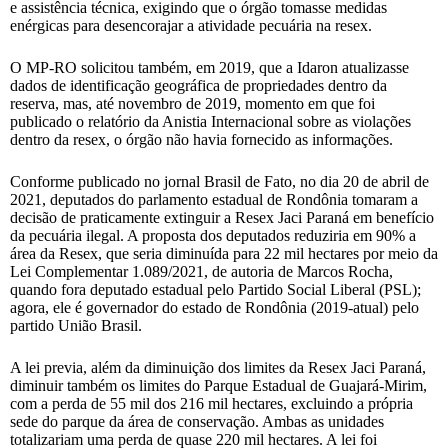
e assistência técnica, exigindo que o órgão tomasse medidas
enérgicas para desencorajar a atividade pecuária na resex.
O MP-RO solicitou também, em 2019, que a Idaron atualizasse
dados de identificação geográfica de propriedades dentro da
reserva, mas, até novembro de 2019, momento em que foi
publicado o relatório da Anistia Internacional sobre as violações
dentro da resex, o órgão não havia fornecido as informações.
Conforme publicado no jornal Brasil de Fato, no dia 20 de abril de
2021, deputados do parlamento estadual de Rondônia tomaram a
decisão de praticamente extinguir a Resex Jaci Paraná em benefício
da pecuária ilegal. A proposta dos deputados reduziria em 90% a
área da Resex, que seria diminuída para 22 mil hectares por meio da
Lei Complementar 1.089/2021, de autoria de Marcos Rocha,
quando fora deputado estadual pelo Partido Social Liberal (PSL);
agora, ele é governador do estado de Rondônia (2019-atual) pelo
partido União Brasil.
A lei previa, além da diminuição dos limites da Resex Jaci Paraná,
diminuir também os limites do Parque Estadual de Guajará-Mirim,
com a perda de 55 mil dos 216 mil hectares, excluindo a própria
sede do parque da área de conservação. Ambas as unidades
totalizariam uma perda de quase 220 mil hectares. A lei foi