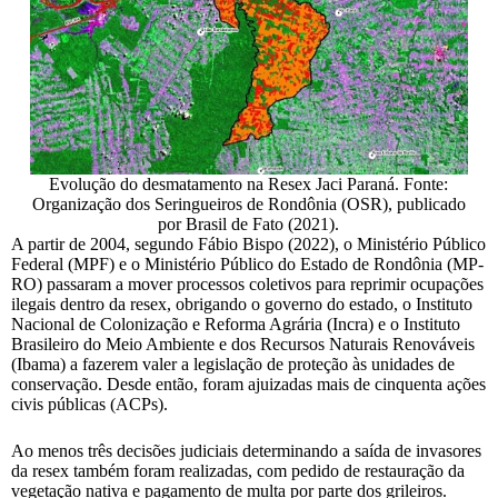
Evolução do desmatamento na Resex Jaci Paraná. Fonte:
Organização dos Seringueiros de Rondônia (OSR), publicado
por Brasil de Fato (2021).
A partir de 2004, segundo Fábio Bispo (2022), o Ministério Público
Federal (MPF) e o Ministério Público do Estado de Rondônia (MP-
RO) passaram a mover processos coletivos para reprimir ocupações
ilegais dentro da resex, obrigando o governo do estado, o Instituto
Nacional de Colonização e Reforma Agrária (Incra) e o Instituto
Brasileiro do Meio Ambiente e dos Recursos Naturais Renováveis
(Ibama) a fazerem valer a legislação de proteção às unidades de
conservação. Desde então, foram ajuizadas mais de cinquenta ações
civis públicas (ACPs).
Ao menos três decisões judiciais determinando a saída de invasores
da resex também foram realizadas, com pedido de restauração da
vegetação nativa e pagamento de multa por parte dos grileiros.