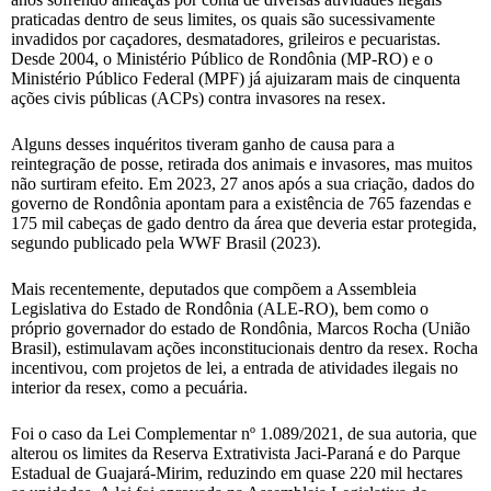
praticadas dentro de seus limites, os quais são sucessivamente
invadidos por caçadores, desmatadores, grileiros e pecuaristas.
Desde 2004, o Ministério Público de Rondônia (MP-RO) e o
Ministério Público Federal (MPF) já ajuizaram mais de cinquenta
ações civis públicas (ACPs) contra invasores na resex.
Alguns desses inquéritos tiveram ganho de causa para a
reintegração de posse, retirada dos animais e invasores, mas muitos
não surtiram efeito. Em 2023, 27 anos após a sua criação, dados do
governo de Rondônia apontam para a existência de 765 fazendas e
175 mil cabeças de gado dentro da área que deveria estar protegida,
segundo publicado pela WWF Brasil (2023).
Mais recentemente, deputados que compõem a Assembleia
Legislativa do Estado de Rondônia (ALE-RO), bem como o
próprio governador do estado de Rondônia, Marcos Rocha (União
Brasil), estimulavam ações inconstitucionais dentro da resex. Rocha
incentivou, com projetos de lei, a entrada de atividades ilegais no
interior da resex, como a pecuária.
Foi o caso da Lei Complementar nº 1.089/2021, de sua autoria, que
alterou os limites da Reserva Extrativista Jaci-Paraná e do Parque
Estadual de Guajará-Mirim, reduzindo em quase 220 mil hectares