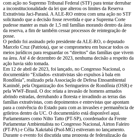
com ação no Supremo Tribunal Federal (STF) para tentar derrubar
a inconstitucionalidade da lei que alterou os limites da Reserva
Extrativista Jaci-Paraná. A ALE-RO entrou com uma ação no STF
solicitando que a decisão fosse revertida e que a Suprema Corte
pudesse manter as mais de 1,5 mil famílias morando dentro da área
da reserva, a fim de também cessar processos de reintegração de
posse.
O pedido foi assinado pelo presidente da ALE-RO, o deputado
Marcelo Cruz (Patriota), que se comprometeu em buscar todos os
meios jurídicos para resguardar os “direitos” das famílias que vivem
na área. Até 4 de dezembro de 2023, nenhuma decisão a respeito da
ação havia sido tomada.
Em 12 de abril de 2023, foi lançado, no Congresso Nacional, o
documentário “Exilados- extrativistas são expulsos à bala em
Rondônia”, realizado pela Associação de Defesa Etnoambiental
Kanindé, pela Organização dos Seringueiros de Rondônia (OSR) e
pela WWF-Brasil. O doc relata a invasão de homens armados
abrindo estradas, derrubando a floresta e invadindo as terras das
famílias extrativistas, com depoimentos e entrevistas que apontam
para a conivência do Estado para com as invasões e permanência de
grileiros dentro da UC. O documentário está disponível aqui.
Parlamentares como Nilto Tatto (PT-SP), coordenador da Frente
Parlamentar Ambientalista no Congresso Nacional, Airton Faleiro
(PT-PA) e Célia Xakriabá (Psol-MG) estiveram no lançamento.
Durante o evento foi discutida uma proposta de federalização da