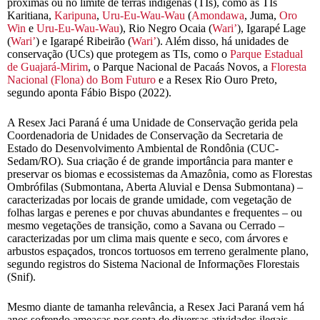
próximas ou no limite de terras indígenas (TIs), como as TIs
Karitiana,
Karipuna
,
Uru-Eu-Wau-Wau
(
Amondawa
, Juma,
Oro
Win
e
Uru-Eu-Wau-Wau
), Rio Negro Ocaia (
Wari’
), Igarapé Lage
(
Wari’
) e Igarapé Ribeirão (
Wari’
). Além disso, há unidades de
conservação (UCs) que protegem as TIs, como o
Parque Estadual
de Guajará-Mirim
, o Parque Nacional de Pacaás Novos, a
Floresta
Nacional (Flona) do Bom Futuro
e a Resex Rio Ouro Preto,
segundo aponta Fábio Bispo (2022).
A Resex Jaci Paraná é uma Unidade de Conservação gerida pela
Coordenadoria de Unidades de Conservação da Secretaria de
Estado do Desenvolvimento Ambiental de Rondônia (CUC-
Sedam/RO). Sua criação é de grande importância para manter e
preservar os biomas e ecossistemas da Amazônia, como as Florestas
Ombrófilas (Submontana, Aberta Aluvial e Densa Submontana) –
caracterizadas por locais de grande umidade, com vegetação de
folhas largas e perenes e por chuvas abundantes e frequentes – ou
mesmo vegetações de transição, como a Savana ou Cerrado –
caracterizadas por um clima mais quente e seco, com árvores e
arbustos espaçados, troncos tortuosos em terreno geralmente plano,
segundo registros do Sistema Nacional de Informações Florestais
(Snif).
Mesmo diante de tamanha relevância, a Resex Jaci Paraná vem há
anos sofrendo ameaças por conta de diversas atividades ilegais