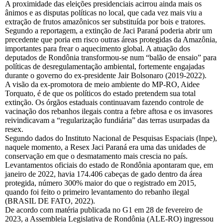
A proximidade das eleições presidenciais acirrou ainda mais os
ânimos e as disputas políticas no local, que cada vez mais viu a
extração de frutos amazônicos ser substituída por bois e tratores.
Segundo a reportagem, a extinção de Jaci Paraná poderia abrir um
precedente que poria em risco outras áreas protegidas da Amazônia,
importantes para frear o aquecimento global. A atuação dos
deputados de Rondônia transformou-se num “balão de ensaio” para
políticas de desregulamentação ambiental, fortemente engajadas
durante o governo do ex-presidente Jair Bolsonaro (2019-2022).
A visão da ex-promotora de meio ambiente do MP-RO, Aidee
Torquato, é de que os políticos do estado pretendem sua total
extinção. Os órgãos estaduais continuavam fazendo controle de
vacinação dos rebanhos ilegais contra a febre aftosa e os invasores
reivindicavam a “regularização fundiária” das terras usurpadas da
resex.
Segundo dados do Instituto Nacional de Pesquisas Espaciais (Inpe),
naquele momento, a Resex Jaci Paraná era uma das unidades de
conservação em que o desmatamento mais crescia no país.
Levantamentos oficiais do estado de Rondônia apontaram que, em
janeiro de 2022, havia 174.406 cabeças de gado dentro da área
protegida, número 300% maior do que o registrado em 2015,
quando foi feito o primeiro levantamento do rebanho ilegal
(BRASIL DE FATO, 2022).
De acordo com matéria publicada no G1 em 28 de fevereiro de
2023, a Assembleia Legislativa de Rondônia (ALE-RO) ingressou