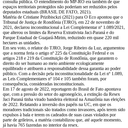
consulta pública. O entendimento do MP-RO era também de que
espaços territoriais protegidos não poderiam ser reduzidos pelos
deputados estaduais (BRASIL DE FATO, 2021).
Matéria de Cristiane Prizibisckzi (2021) para O Eco apontou que o
Tribunal de Justiça de Rondônia (TJRO), em 22 de novembro de
2021, declarou inconstitucional a Lei Complementar nº 1.089/2021,
que alterou os limites da Reserva Extrativista Jaci-Paraná e do
Parque Estadual de Guajará-Mirim, reduzindo em quase 220 mil
hectares as unidades.
Em seu voto, o relator do TJRO, Jorge Ribeiro da Luz, argumentou
que a norma feria o artigo nº 225 da Constituição Federal e os
artigos 218 e 219 da Constituição de Rondônia, que garantem o
direito do ser humano ao meio ambiente ecologicamente
equilibrado e atribuem a responsabilidade dessa garantia ao poder
público. Com a decisão pela inconstitucionalidade da Lei nº 1.089,
as Leis Complementares nº 104 e 105 também foram, por
consequência, consideradas inconstitucionais.
Em 17 de agosto de 2022, reportagem do Brasil de Fato apontava
que, com a pressão do setor do agronegócio, a extinção da Resex
Jaci Paraná tinha virado bandeira eleitoral na Amazônia nas eleições
de 2022. Relatando a inversão dos papéis na UC, em que os
moradores tradicionais são tratados como invasores, após terem sido
expulsos à bala e terem os cadeados de suas casas violados por
parte de grileiros, a matéria contabilizou que, até aquele momento,
já havia 765 fazendas no interior da resex.