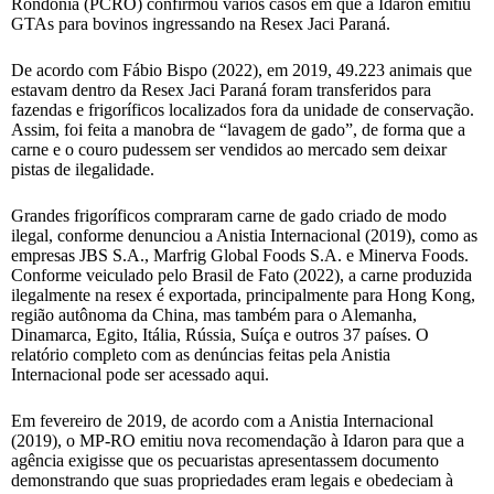
Rondônia (PCRO) confirmou vários casos em que a Idaron emitiu
GTAs para bovinos ingressando na Resex Jaci Paraná.
De acordo com Fábio Bispo (2022), em 2019, 49.223 animais que
estavam dentro da Resex Jaci Paraná foram transferidos para
fazendas e frigoríficos localizados fora da unidade de conservação.
Assim, foi feita a manobra de “lavagem de gado”, de forma que a
carne e o couro pudessem ser vendidos ao mercado sem deixar
pistas de ilegalidade.
Grandes frigoríficos compraram carne de gado criado de modo
ilegal, conforme denunciou a Anistia Internacional (2019), como as
empresas JBS S.A., Marfrig Global Foods S.A. e Minerva Foods.
Conforme veiculado pelo Brasil de Fato (2022), a carne produzida
ilegalmente na resex é exportada, principalmente para Hong Kong,
região autônoma da China, mas também para o Alemanha,
Dinamarca, Egito, Itália, Rússia, Suíça e outros 37 países. O
relatório completo com as denúncias feitas pela Anistia
Internacional pode ser acessado aqui.
Em fevereiro de 2019, de acordo com a Anistia Internacional
(2019), o MP-RO emitiu nova recomendação à Idaron para que a
agência exigisse que os pecuaristas apresentassem documento
demonstrando que suas propriedades eram legais e obedeciam à