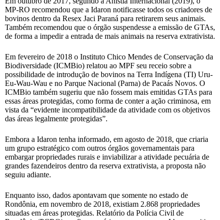
Em outubro de 2017, segundo a Anistia Internacional (2019), o
MP-RO recomendou que a Idaron notificasse todos os criadores de
bovinos dentro da Resex Jaci Paraná para retirarem seus animais.
Também recomendou que o órgão suspendesse a emissão de GTAs,
de forma a impedir a entrada de mais animais na reserva extrativista.
Em fevereiro de 2018 o Instituto Chico Mendes de Conservação da
Biodiversidade (ICMBio) relatou ao MPF seu receio sobre a
possibilidade de introdução de bovinos na Terra Indígena (TI) Uru-
Eu-Wau-Wau e no Parque Nacional (Parna) de Pacaás Novos. O
ICMBio também sugeriu que não fossem mais emitidas GTAs para
essas áreas protegidas, como forma de conter a ação criminosa, em
vista da “evidente incompatibilidade da atividade com os objetivos
das áreas legalmente protegidas”.
Embora a Idaron tenha informado, em agosto de 2018, que criaria
um grupo estratégico com outros órgãos governamentais para
embargar propriedades rurais e inviabilizar a atividade pecuária de
grandes fazendeiros dentro da reserva extrativista, a proposta não
seguiu adiante.
Enquanto isso, dados apontavam que somente no estado de
Rondônia, em novembro de 2018, existiam 2.868 propriedades
situadas em áreas protegidas. Relatório da Polícia Civil de