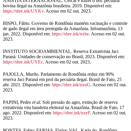
ANISTIA INTERNACIONAL. Cercar e trazer o boi: pecuária
bovina ilegal na Amazônia brasileira. 2019. Disponível em:
https://shre.ink/UYKv
. Acesso em 02 out. 2023.
BISPO, Fábio. Governo de Rondônia mantém vacinação e controle
de gado ilegal em área protegida da Amazônia. Infoamazônia, 13
jan. 2022. Disponível em:
https://shre.ink/nxbe
. Acesso em 02 out.
2023.
INSTITUTO SOCIOAMBIENTAL. Reserva Extrativista Jaci
Paraná. Unidades de conservação no Brasil, 2023. Disponível em:
https://shre.ink/UYEc
. Acesso em 02 out. 2023.
PAJOLLA, Murilo. Parlamento de Rondônia reduz em 90%
reserva Jaci Paraná em prol da pecuária ilegal. Brasil de Fato, 25
abr. 2021. Disponível em:
https://shre.ink/nxuG
. Acesso em 02 out.
2023.
PAPINI, Pedro
et al
. Sob pressão do agro, extinção de reserva
extrativista vira bandeira eleitoral na Amazônia. Brasil de Fato, 17
ago. 2022. Disponível em:
https://shre.ink/nxeF
. Acesso em 02 out.
2023.
PONTES, Fabio; FARIAS, Elaíze; VAL, Karla do. Rondônia