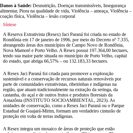
Danos à Saúde:
Desnutrição, Doenças transmissíveis, Insegurança
alimentar, Piora na qualidade de vida, Violência – ameaça, Violência –
coação física, Violência – lesão corporal
Síntese
A Reserva Extrativista (Resex) Jaci Paraná foi criada no estado de
Rondônia em 17 de janeiro de 1996, por meio do Decreto nº 7.335,
abrangendo áreas dos municípios de Campo Novo de Rondônia,
Nova Mamoré e Porto Velho. A Resex possui 197.364,00 hectares,
tendo sua maior parte situada no município de Porto Velho, capital
do estado, que abriga 66,57% – ou 132.183,33 hectares.
A Resex Jaci Paraná foi criada para promover a exploração
sustentável e a conservação de recursos naturais renováveis por
parte de comunidades extrativistas, ribeirinhas e indígenas na
região, que atuam tradicionalmente na extração da seringa, da
castanha, do açaí e de outros frutos e produtos florestais da
Amazônia (INSTITUTO SOCIOAMBIENTAL, 2023). As
unidades de conservação, como a Resex Jaci Paraná ou o Parque
Estadual de Guajará-Mirim, formam um verdadeiro cinturão de
proteção em volta de terras indígenas.
A Resex integra um mosaico de áreas de proteção que estão