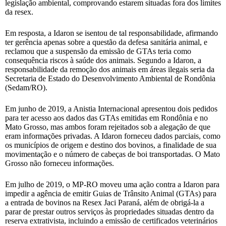
legislação ambiental, comprovando estarem situadas fora dos limites
da resex.
Em resposta, a Idaron se isentou de tal responsabilidade, afirmando
ter gerência apenas sobre a questão da defesa sanitária animal, e
reclamou que a suspensão da emissão de GTAs teria como
consequência riscos à saúde dos animais. Segundo a Idaron, a
responsabilidade da remoção dos animais em áreas ilegais seria da
Secretaria de Estado do Desenvolvimento Ambiental de Rondônia
(Sedam/RO).
Em junho de 2019, a Anistia Internacional apresentou dois pedidos
para ter acesso aos dados das GTAs emitidas em Rondônia e no
Mato Grosso, mas ambos foram rejeitados sob a alegação de que
eram informações privadas. A Idaron forneceu dados parciais, como
os municípios de origem e destino dos bovinos, a finalidade de sua
movimentação e o número de cabeças de boi transportadas. O Mato
Grosso não forneceu informações.
Em julho de 2019, o MP-RO moveu uma ação contra a Idaron para
impedir a agência de emitir Guias de Trânsito Animal (GTAs) para
a entrada de bovinos na Resex Jaci Paraná, além de obrigá-la a
parar de prestar outros serviços às propriedades situadas dentro da
reserva extrativista, incluindo a emissão de certificados veterinários