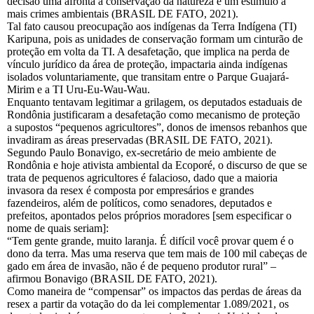
decisão uma afronta à conservação da natureza e um estímulo a
mais crimes ambientais (BRASIL DE FATO, 2021).
Tal fato causou preocupação aos indígenas da Terra Indígena (TI)
Karipuna, pois as unidades de conservação formam um cinturão de
proteção em volta da TI. A desafetação, que implica na perda de
vínculo jurídico da área de proteção, impactaria ainda indígenas
isolados voluntariamente, que transitam entre o Parque Guajará-
Mirim e a TI Uru-Eu-Wau-Wau.
Enquanto tentavam legitimar a grilagem, os deputados estaduais de
Rondônia justificaram a desafetação como mecanismo de proteção
a supostos “pequenos agricultores”, donos de imensos rebanhos que
invadiram as áreas preservadas (BRASIL DE FATO, 2021).
Segundo Paulo Bonavigo, ex-secretário de meio ambiente de
Rondônia e hoje ativista ambiental da Ecoporé, o discurso de que se
trata de pequenos agricultores é falacioso, dado que a maioria
invasora da resex é composta por empresários e grandes
fazendeiros, além de políticos, como senadores, deputados e
prefeitos, apontados pelos próprios moradores [sem especificar o
nome de quais seriam]:
“Tem gente grande, muito laranja. É difícil você provar quem é o
dono da terra. Mas uma reserva que tem mais de 100 mil cabeças de
gado em área de invasão, não é de pequeno produtor rural” –
afirmou Bonavigo (BRASIL DE FATO, 2021).
Como maneira de “compensar” os impactos das perdas de áreas da
resex a partir da votação do da lei complementar 1.089/2021, os