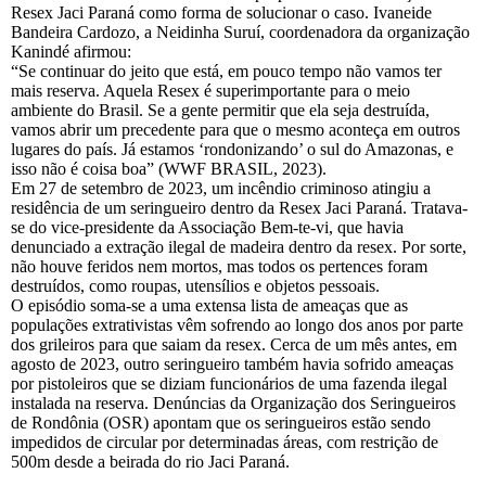
Resex Jaci Paraná como forma de solucionar o caso. Ivaneide
Bandeira Cardozo, a Neidinha Suruí, coordenadora da organização
Kanindé afirmou:
“Se continuar do jeito que está, em pouco tempo não vamos ter
mais reserva. Aquela Resex é superimportante para o meio
ambiente do Brasil. Se a gente permitir que ela seja destruída,
vamos abrir um precedente para que o mesmo aconteça em outros
lugares do país. Já estamos ‘rondonizando’ o sul do Amazonas, e
isso não é coisa boa” (WWF BRASIL, 2023).
Em 27 de setembro de 2023, um incêndio criminoso atingiu a
residência de um seringueiro dentro da Resex Jaci Paraná. Tratava-
se do vice-presidente da Associação Bem-te-vi, que havia
denunciado a extração ilegal de madeira dentro da resex. Por sorte,
não houve feridos nem mortos, mas todos os pertences foram
destruídos, como roupas, utensílios e objetos pessoais.
O episódio soma-se a uma extensa lista de ameaças que as
populações extrativistas vêm sofrendo ao longo dos anos por parte
dos grileiros para que saiam da resex. Cerca de um mês antes, em
agosto de 2023, outro seringueiro também havia sofrido ameaças
por pistoleiros que se diziam funcionários de uma fazenda ilegal
instalada na reserva. Denúncias da Organização dos Seringueiros
de Rondônia (OSR) apontam que os seringueiros estão sendo
impedidos de circular por determinadas áreas, com restrição de
500m desde a beirada do rio Jaci Paraná.