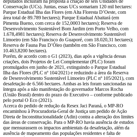
deputados incluíram na proposta a criação de seis Unidades de
Conservação (UCs). Juntas, essas UCs somariam 120 mil hectares:
Parque Estadual Ilha das Flores (em Alta Floresta D’Oeste, com
área total de 89.789 hectares); Parque Estadual Abaitará (em
Pimenta Bueno, com cerca de 152,0003 hectares); Reserva de
Desenvolvimento Sustentável Bom Jardim (em Porto Velho, com
1.678,4981 hectares); Reserva de Desenvolvimento Sustentável
Limoeiro (em São Francisco do Guaporé, com 18.020,31 hectares);
Reserva de Fauna Pau D’Óleo (também em São Francisco, com
10.463,8200 hectares).
Porém, de acordo com o G1 (2023), dias após a vigência dessas
criações, dois Projetos de Lei Complementar (PLC) foram
promulgados em junho de 2021, extinguindo o Parque Estadual
Ilha das Flores (PLC nº 104/2021) e reduzindo a área da Reserva
de Desenvolvimento Sustentável Limoeiro (PLC nº 105/2021), com
desafetação de 6.566 hectares. Ambas as leis foram sancionadas na
íntegra após a não manifestação do governador Marcos Rocha
(União Brasil) dentro do prazo do Executivo – conforme publicado
pelo portal O Eco (2021).
Acerca do pedido de redução da Resex Jaci Paraná, o MP-RO
encaminhou à Procuradoria-Geral de Justiça um pedido de Ação
Direta de Inconstitucionalidade (Adin) contra a alteração dos limites
das áreas de conservação. Para o MP-RO havia ausência de estudos
que mensurassem os impactos ambientais da desafetação, além da
ausência de mapeamento das populações residentes e falta de