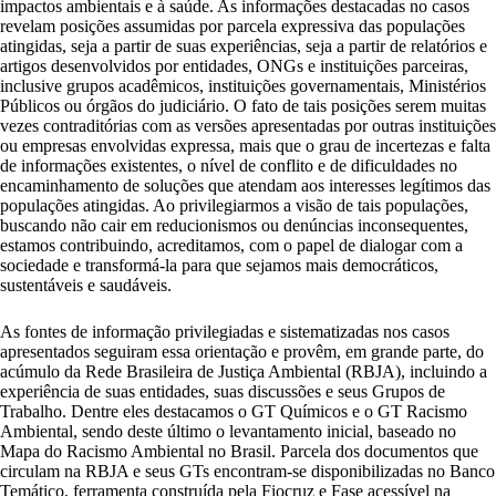
impactos ambientais e à saúde. As informações destacadas no casos
revelam posições assumidas por parcela expressiva das populações
atingidas, seja a partir de suas experiências, seja a partir de relatórios e
artigos desenvolvidos por entidades, ONGs e instituições parceiras,
inclusive grupos acadêmicos, instituições governamentais, Ministérios
Públicos ou órgãos do judiciário. O fato de tais posições serem muitas
vezes contraditórias com as versões apresentadas por outras instituições
ou empresas envolvidas expressa, mais que o grau de incertezas e falta
de informações existentes, o nível de conflito e de dificuldades no
encaminhamento de soluções que atendam aos interesses legítimos das
populações atingidas. Ao privilegiarmos a visão de tais populações,
buscando não cair em reducionismos ou denúncias inconsequentes,
estamos contribuindo, acreditamos, com o papel de dialogar com a
sociedade e transformá-la para que sejamos mais democráticos,
sustentáveis e saudáveis.
As fontes de informação privilegiadas e sistematizadas nos casos
apresentados seguiram essa orientação e provêm, em grande parte, do
acúmulo da Rede Brasileira de Justiça Ambiental (RBJA), incluindo a
experiência de suas entidades, suas discussões e seus Grupos de
Trabalho. Dentre eles destacamos o GT Químicos e o GT Racismo
Ambiental, sendo deste último o levantamento inicial, baseado no
Mapa do Racismo Ambiental no Brasil. Parcela dos documentos que
circulam na RBJA e seus GTs encontram-se disponibilizadas no Banco
Temático, ferramenta construída pela Fiocruz e Fase acessível na