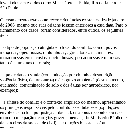
levantados em estados como Minas Gerais, Bahia, Rio de Janeiro e
São Paulo.
O levantamento teve como recorte denúncias existentes desde janeiro
de 2006, mesmo que suas origens fossem anteriores a essa data. Para o
fichamento dos casos, foram considerados, entre outros, os seguintes
itens:
– o tipo de população atingida e o local do conflito, como: povos
indígenas, operários/as, quilombolas, agricultores/as familiares,
moradores/as em encostas, ribeirinhos/as, pescadores/as e outros/as
tantos/as, urbanos ou rurais;
– tipo de dano à saúde (contaminação por chumbo, desnutrição,
violência física, dentre outros) e de agravo ambiental (desmatamento,
queimada, contaminação do solo e das águas por agrotóxicos, por
exemplo);
– a síntese do conflito e o contexto ampliado do mesmo, apresentando
os principais responsáveis pelo conflito, as entidades e populações
envolvidas na luta por justiça ambiental, os apoios recebidos ou não
(como participação de órgãos governamentais, do Ministério Público e
de parceiros da sociedade civil), as soluções buscadas e/ou
encontradas;