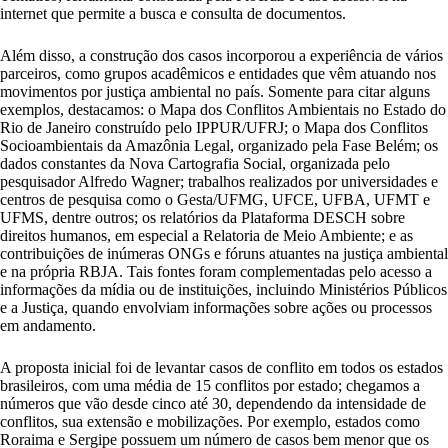
internet que permite a busca e consulta de documentos.
Além disso, a construção dos casos incorporou a experiência de vários
parceiros, como grupos acadêmicos e entidades que vêm atuando nos
movimentos por justiça ambiental no país. Somente para citar alguns
exemplos, destacamos: o Mapa dos Conflitos Ambientais no Estado do
Rio de Janeiro construído pelo IPPUR/UFRJ; o Mapa dos Conflitos
Socioambientais da Amazônia Legal, organizado pela Fase Belém; os
dados constantes da Nova Cartografia Social, organizada pelo
pesquisador Alfredo Wagner; trabalhos realizados por universidades e
centros de pesquisa como o Gesta/UFMG, UFCE, UFBA, UFMT e
UFMS, dentre outros; os relatórios da Plataforma DESCH sobre
direitos humanos, em especial a Relatoria de Meio Ambiente; e as
contribuições de inúmeras ONGs e fóruns atuantes na justiça ambiental
e na própria RBJA. Tais fontes foram complementadas pelo acesso a
informações da mídia ou de instituições, incluindo Ministérios Públicos
e a Justiça, quando envolviam informações sobre ações ou processos
em andamento.
A proposta inicial foi de levantar casos de conflito em todos os estados
brasileiros, com uma média de 15 conflitos por estado; chegamos a
números que vão desde cinco até 30, dependendo da intensidade de
conflitos, sua extensão e mobilizações. Por exemplo, estados como
Roraima e Sergipe possuem um número de casos bem menor que os