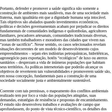
Portanto, defender e promover a saúde significa não somente a
construção de ambientes mais saudáveis, mas de uma sociedade mais
fraterna, mais igualitária em que a dignidade humana seja intocável.
Tais objetivos são abalados quando investimentos econômicos,
políticas e decisões governamentais acabam por prejudicar os direitos
fundamentais de comunidades indígenas e quilombolas, agricultores
familiares, pescadores artesanais, comunidades tradicionais diversas,
mas também trabalhadores e moradores das cidades que vivem nas
“zonas de sacrifício”. Nesse sentido, os casos selecionados revelam
situações decorrentes de um modelo de desenvolvimento cujos
empreendimentos – sejam eles indústrias petroquímicas, hidrelétricas,
agronegócio para exportação, hotéis “ecológicos” de luxo ou aterros
sanitários – desprezam a vida de inúmeras populações que habitam
seus territórios. As políticas intersetoriais que poderão alcançar os
objetivos de reverterem tais vulnerabilidades e promoverem saúde são,
em nossa concepção, fundamentais para a construção de uma
sociedade socialmente justa e ambientalmente sustentável.
Coerente com tais premissas, o mapeamento dos conflitos ambientais
realizado tem por foco a visão das populações atingidas, suas
demandas, estratégias de resistência e propostas de encaminhamento.
O estudo não desenvolveu trabalhos e avaliações de campo que
aprofundassem, do ponto de vista técnico-científico, os detalhes dos