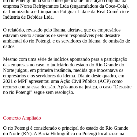
no rio Potengi tinha sido consequência de uma ação conjunta da
empresa Norsa Refrigerantes Ltda (engarrafadora da Coca-Cola),
da Imunizadora e Limpadora Potiguar Ltda e da Real Comércio e
Indústria de Bebidas Ltda.
O relatório, revisado pelo Ibama, alertava que os empresários
estavam sendo acusados de serem responsáveis pelo desastre
ambiental do rio Potengi, e os servidores do Idema, de omissão de
dados.
Mesmo com uma série de indícios apontando para a participação
das empresas no caso, o judiciário do estado do Rio Grande do
Norte julgou, em primeira instância, medida que inocentava os
empresários e os servidores do Idema. Diante deste quadro, em
2021 o MPF apresentou uma Ação Civil Pública (ACP) como
recurso contra essa decisão. Após anos na justiça, o caso “Desastre
no rio Potengi” segue sem resolução.
Contexto Ampliado
O rio Potengi é considerado o principal do estado do Rio Grande
do Norte (RN). A Bacia Hidrográfica do Potengi localiza-se na