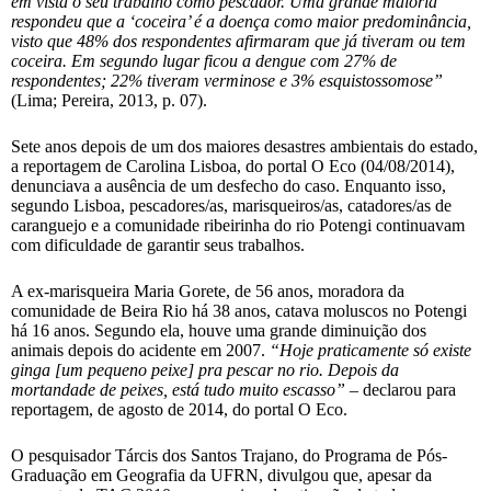
em vista o seu trabalho como pescador. Uma grande maioria
respondeu que a ‘coceira’ é a doença como maior predominância,
visto que 48% dos respondentes afirmaram que já tiveram ou tem
coceira. Em segundo lugar ficou a dengue com 27% de
respondentes; 22% tiveram verminose e 3% esquistossomose”
(Lima; Pereira, 2013, p. 07).
Sete anos depois de um dos maiores desastres ambientais do estado,
a reportagem de Carolina Lisboa, do portal O Eco (04/08/2014),
denunciava a ausência de um desfecho do caso. Enquanto isso,
segundo Lisboa, pescadores/as, marisqueiros/as, catadores/as de
caranguejo e a comunidade ribeirinha do rio Potengi continuavam
com dificuldade de garantir seus trabalhos.
A ex-marisqueira Maria Gorete, de 56 anos, moradora da
comunidade de Beira Rio há 38 anos, catava moluscos no Potengi
há 16 anos. Segundo ela, houve uma grande diminuição dos
animais depois do acidente em 2007.
“Hoje praticamente só existe
ginga [um pequeno peixe] pra pescar no rio. Depois da
mortandade de peixes, está tudo muito escasso”
– declarou para
reportagem, de agosto de 2014, do portal O Eco.
O pesquisador Tárcis dos Santos Trajano, do Programa de Pós-
Graduação em Geografia da UFRN, divulgou que, apesar da