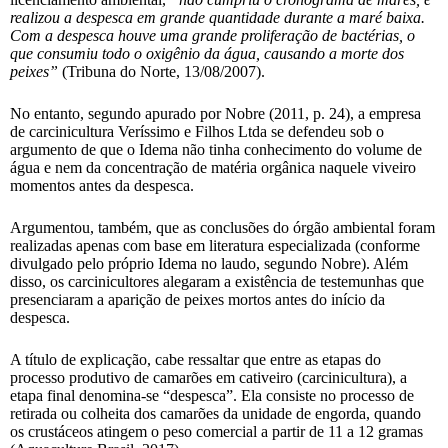
realizou a despesca em grande quantidade durante a maré baixa.
Com a despesca houve uma grande proliferação de bactérias, o
que consumiu todo o oxigênio da água, causando a morte dos
peixes”
(Tribuna do Norte, 13/08/2007).
No entanto, segundo apurado por Nobre (2011, p. 24), a empresa
de carcinicultura Veríssimo e Filhos Ltda se defendeu sob o
argumento de que o Idema não tinha conhecimento do volume de
água e nem da concentração de matéria orgânica naquele viveiro
momentos antes da despesca.
Argumentou, também, que as conclusões do órgão ambiental foram
realizadas apenas com base em literatura especializada (conforme
divulgado pelo próprio Idema no laudo, segundo Nobre). Além
disso, os carcinicultores alegaram a existência de testemunhas que
presenciaram a aparição de peixes mortos antes do início da
despesca.
A título de explicação, cabe ressaltar que entre as etapas do
processo produtivo de camarões em cativeiro (carcinicultura), a
etapa final denomina-se “despesca”. Ela consiste no processo de
retirada ou colheita dos camarões da unidade de engorda, quando
os crustáceos atingem o peso comercial a partir de 11 a 12 gramas