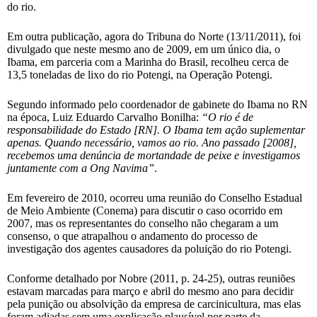
do rio.
Em outra publicação, agora do Tribuna do Norte (13/11/2011), foi
divulgado que neste mesmo ano de 2009, em um único dia, o
Ibama, em parceria com a Marinha do Brasil, recolheu cerca de
13,5 toneladas de lixo do rio Potengi, na Operação Potengi.
Segundo informado pelo coordenador de gabinete do Ibama no RN
na época, Luiz Eduardo Carvalho Bonilha:
“O rio é de
responsabilidade do Estado [RN]. O Ibama tem ação suplementar
apenas. Quando necessário, vamos ao rio. Ano passado [2008],
recebemos uma denúncia de mortandade de peixe e investigamos
juntamente com a Ong Navima”
.
Em fevereiro de 2010, ocorreu uma reunião do Conselho Estadual
de Meio Ambiente (Conema) para discutir o caso ocorrido em
2007, mas os representantes do conselho não chegaram a um
consenso, o que atrapalhou o andamento do processo de
investigação dos agentes causadores da poluição do rio Potengi.
Conforme detalhado por Nobre (2011, p. 24-25), outras reuniões
estavam marcadas para março e abril do mesmo ano para decidir
pela punição ou absolvição da empresa de carcinicultura, mas elas
foram adiadas sem uma explicação plausível por parte da