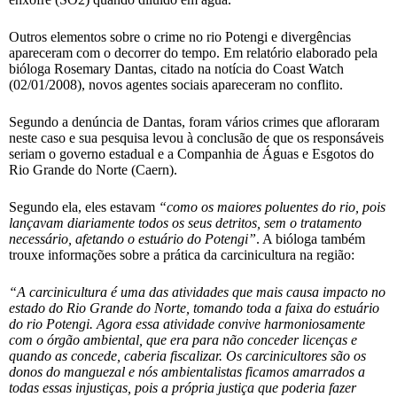
Outros elementos sobre o crime no rio Potengi e divergências
apareceram com o decorrer do tempo. Em relatório elaborado pela
bióloga Rosemary Dantas, citado na notícia do Coast Watch
(02/01/2008), novos agentes sociais apareceram no conflito.
Segundo a denúncia de Dantas, foram vários crimes que afloraram
neste caso e sua pesquisa levou à conclusão de que os responsáveis
seriam o governo estadual e a Companhia de Águas e Esgotos do
Rio Grande do Norte (Caern).
Segundo ela, eles estavam
“como os maiores poluentes do rio, pois
lançavam diariamente todos os seus detritos, sem o tratamento
necessário, afetando o estuário do Potengi”
. A bióloga também
trouxe informações sobre a prática da carcinicultura na região:
“A carcinicultura é uma das atividades que mais causa impacto no
estado do Rio Grande do Norte, tomando toda a faixa do estuário
do rio Potengi. Agora essa atividade convive harmoniosamente
com o órgão ambiental, que era para não conceder licenças e
quando as concede, caberia fiscalizar. Os carcinicultores são os
donos do manguezal e nós ambientalistas ficamos amarrados a
todas essas injustiças, pois a própria justiça que poderia fazer