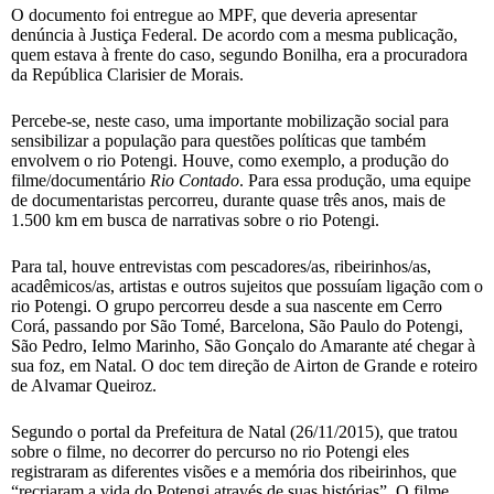
O documento foi entregue ao MPF, que deveria apresentar
denúncia à Justiça Federal. De acordo com a mesma publicação,
quem estava à frente do caso, segundo Bonilha, era a procuradora
da República Clarisier de Morais.
Percebe-se, neste caso, uma importante mobilização social para
sensibilizar a população para questões políticas que também
envolvem o rio Potengi. Houve, como exemplo, a produção do
filme/documentário
Rio Contado
. Para essa produção, uma equipe
de documentaristas percorreu, durante quase três anos, mais de
1.500 km em busca de narrativas sobre o rio Potengi.
Para tal, houve entrevistas com pescadores/as, ribeirinhos/as,
acadêmicos/as, artistas e outros sujeitos que possuíam ligação com o
rio Potengi. O grupo percorreu desde a sua nascente em Cerro
Corá, passando por São Tomé, Barcelona, São Paulo do Potengi,
São Pedro, Ielmo Marinho, São Gonçalo do Amarante até chegar à
sua foz, em Natal. O doc tem direção de Airton de Grande e roteiro
de Alvamar Queiroz.
Segundo o portal da Prefeitura de Natal (26/11/2015), que tratou
sobre o filme, no decorrer do percurso no rio Potengi eles
registraram as diferentes visões e a memória dos ribeirinhos, que
“recriaram a vida do Potengi através de suas histórias”. O filme