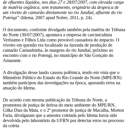
de efluentes líquidos, nos dias 27 e 28/07/2007, com elevada carga
de matéria orgânica, sem tratamento, originário da despesca de
um viveiro de camarão diretamente no rio Jundiaí, afluente do rio
Potengi”
(Idema, 2007
apud
Nobre, 2011, p. 24).
O documento, conforme divulgado também pela matéria do Tribuna
do Norte (30/07/2007), apontava a empresa de carcinicultura
Veríssimo e Filhos Ltda como provável causadora do impacto. O
viveiro em questão era localizado na fazenda de produção de
camarão Carnaubinha, às margens do rio Jundiaí, próximo ao
encontro com o rio Potengi, no município de São Gonçalo do
Amarante.
A divulgação desse laudo causou polêmica, tendo em vista que o
Ministério Público do Estado do Rio Grande do Norte (MPE/RN)
também participou das investigações na época, apurando erros na
atuação do Idema.
De acordo com mesma publicação da Tribuna do Norte, a
promotora de justiça de defesa do meio ambiente do MPE/RN,
Gilka Dias da Mata, e o 2º promotor de justiça de Macaíba, Morton
Faria, divulgaram que a amostra coletada pelo Idema havia sido
devolvida pelo laboratório da UFRN por detectar erros no processo
da coleta.