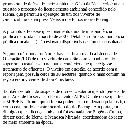
promotora de defesa do meio ambiente, Gilka da Mata, colocou em
questão o processo do licenciamento ambiental concedido pelo
Idema, que permitiu a operação de um dos viveiros de
carcinicultura da empresa Veríssimo e Filhos no rio Potengi.
A promotora fez esse questionamento durante uma audiência
pública realizada em agosto de 2007. Detalhes sobre essa audiência
pública (local/data) não estavam disponíveis nas fontes consultadas.
Segundo o Tribuna no Norte, havia sido aprovada a Licença de
Operação (LO) de um viveiro de camarão com tamanho muito
superior ao usual e sem nenhuma condicionante que exigisse
tratamento de efluentes. O viveiro em questão, de acordo com a
reportagem, possuía cerca de 30 hectares, quando o mais comum na
região eram viveiros de 3 ou 4 hectares.
Também se falou da suspeita de o viveiro estar ocupando parcela de
uma Área de Preservação Permanente (APP). Diante desse quadro,
o MPE/RN afirmou que o Idema poderia ser condenado pela justiça
como coautor do desastre ocorrido do rio Potengi. A reportagem
divulgou que a licença ambiental foi assinada por Eugênio Cunha,
diretor geral do Idema, e Ivanosca Miranda, coordenadora do setor
de meio ambiente na época.