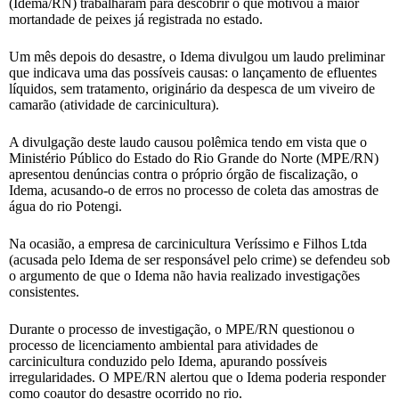
(Idema/RN) trabalharam para descobrir o que motivou a maior
mortandade de peixes já registrada no estado.
Um mês depois do desastre, o Idema divulgou um laudo preliminar
que indicava uma das possíveis causas: o lançamento de efluentes
líquidos, sem tratamento, originário da despesca de um viveiro de
camarão (atividade de carcinicultura).
A divulgação deste laudo causou polêmica tendo em vista que o
Ministério Público do Estado do Rio Grande do Norte (MPE/RN)
apresentou denúncias contra o próprio órgão de fiscalização, o
Idema, acusando-o de erros no processo de coleta das amostras de
água do rio Potengi.
Na ocasião, a empresa de carcinicultura Veríssimo e Filhos Ltda
(acusada pelo Idema de ser responsável pelo crime) se defendeu sob
o argumento de que o Idema não havia realizado investigações
consistentes.
Durante o processo de investigação, o MPE/RN questionou o
processo de licenciamento ambiental para atividades de
carcinicultura conduzido pelo Idema, apurando possíveis
irregularidades. O MPE/RN alertou que o Idema poderia responder
como coautor do desastre ocorrido no rio.