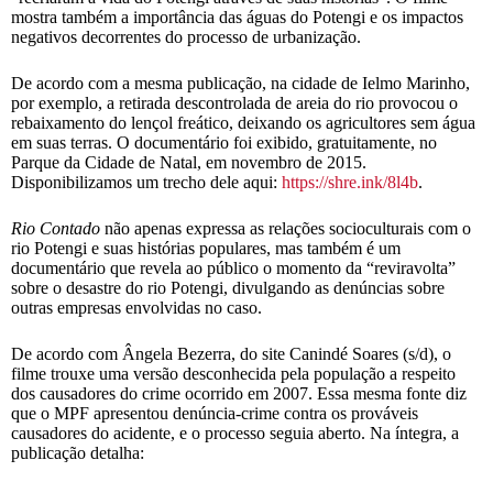
mostra também a importância das águas do Potengi e os impactos
negativos decorrentes do processo de urbanização.
De acordo com a mesma publicação, na cidade de Ielmo Marinho,
por exemplo, a retirada descontrolada de areia do rio provocou o
rebaixamento do lençol freático, deixando os agricultores sem água
em suas terras. O documentário foi exibido, gratuitamente, no
Parque da Cidade de Natal, em novembro de 2015.
Disponibilizamos um trecho dele aqui:
https://shre.ink/8l4b
.
Rio Contado
não apenas expressa as relações socioculturais com o
rio Potengi e suas histórias populares, mas também é um
documentário que revela ao público o momento da “reviravolta”
sobre o desastre do rio Potengi, divulgando as denúncias sobre
outras empresas envolvidas no caso.
De acordo com Ângela Bezerra, do site Canindé Soares (s/d), o
filme trouxe uma versão desconhecida pela população a respeito
dos causadores do crime ocorrido em 2007. Essa mesma fonte diz
que o MPF apresentou denúncia-crime contra os prováveis
causadores do acidente, e o processo seguia aberto. Na íntegra, a
publicação detalha: