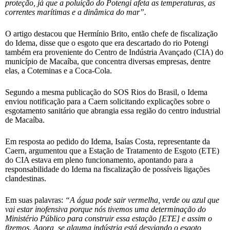
proteção, já que a poluição do Potengi afeta as temperaturas, as
correntes marítimas e a dinâmica do mar”.
O artigo destacou que Hermínio Brito, então chefe de fiscalização
do Idema, disse que o esgoto que era descartado do rio Potengi
também era proveniente do Centro de Indústria Avançado (CIA) do
município de Macaíba, que concentra diversas empresas, dentre
elas, a Coteminas e a Coca-Cola.
Segundo a mesma publicação do SOS Rios do Brasil, o Idema
enviou notificação para a Caern solicitando explicações sobre o
esgotamento sanitário que abrangia essa região do centro industrial
de Macaíba.
Em resposta ao pedido do Idema, Isaías Costa, representante da
Caern, argumentou que a Estação de Tratamento de Esgoto (ETE)
do CIA estava em pleno funcionamento, apontando para a
responsabilidade do Idema na fiscalização de possíveis ligações
clandestinas.
Em suas palavras:
“A água pode sair vermelha, verde ou azul que
vai estar inofensiva porque nós tivemos uma determinação do
Ministério Público para construir essa estação [ETE] e assim o
fizemos. Agora, se alguma indústria está desviando o esgoto