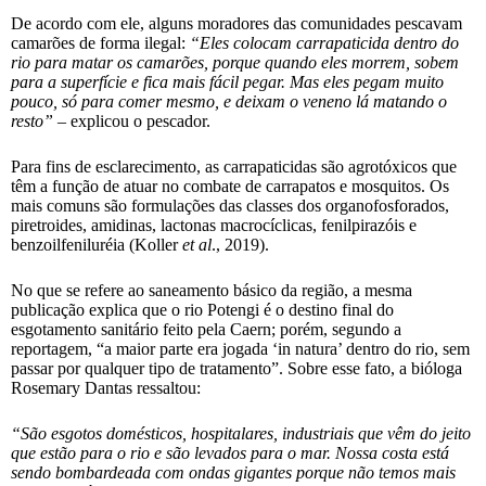
De acordo com ele, alguns moradores das comunidades pescavam
camarões de forma ilegal:
“Eles colocam carrapaticida dentro do
rio para matar os camarões, porque quando eles morrem, sobem
para a superfície e fica mais fácil pegar. Mas eles pegam muito
pouco, só para comer mesmo, e deixam o veneno lá matando o
resto”
– explicou o pescador.
Para fins de esclarecimento, as carrapaticidas são agrotóxicos que
têm a função de atuar no combate de carrapatos e mosquitos. Os
mais comuns são formulações das classes dos organofosforados,
piretroides, amidinas, lactonas macrocíclicas, fenilpirazóis e
benzoilfeniluréia (Koller
et al
., 2019).
No que se refere ao saneamento básico da região, a mesma
publicação explica que o rio Potengi é o destino final do
esgotamento sanitário feito pela Caern; porém, segundo a
reportagem, “a maior parte era jogada ‘in natura’ dentro do rio, sem
passar por qualquer tipo de tratamento”. Sobre esse fato, a bióloga
Rosemary Dantas ressaltou:
“São esgotos domésticos, hospitalares, industriais que vêm do jeito
que estão para o rio e são levados para o mar. Nossa costa está
sendo bombardeada com ondas gigantes porque não temos mais