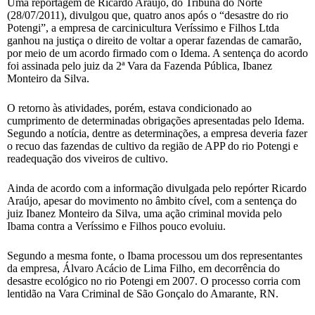
Uma reportagem de Ricardo Araújo, do Tribuna do Norte
(28/07/2011), divulgou que, quatro anos após o “desastre do rio
Potengi”, a empresa de carcinicultura Veríssimo e Filhos Ltda
ganhou na justiça o direito de voltar a operar fazendas de camarão,
por meio de um acordo firmado com o Idema. A sentença do acordo
foi assinada pelo juiz da 2ª Vara da Fazenda Pública, Ibanez
Monteiro da Silva.
O retorno às atividades, porém, estava condicionado ao
cumprimento de determinadas obrigações apresentadas pelo Idema.
Segundo a notícia, dentre as determinações, a empresa deveria fazer
o recuo das fazendas de cultivo da região de APP do rio Potengi e
readequação dos viveiros de cultivo.
Ainda de acordo com a informação divulgada pelo repórter Ricardo
Araújo, apesar do movimento no âmbito cível, com a sentença do
juiz Ibanez Monteiro da Silva, uma ação criminal movida pelo
Ibama contra a Veríssimo e Filhos pouco evoluiu.
Segundo a mesma fonte, o Ibama processou um dos representantes
da empresa, Álvaro Acácio de Lima Filho, em decorrência do
desastre ecológico no rio Potengi em 2007. O processo corria com
lentidão na Vara Criminal de São Gonçalo do Amarante, RN.