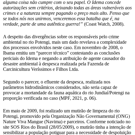
alguma coisa não cumpre com o seu papel. O Idema concede
autorizações sem critérios, deixando todas as áreas vulneráveis aos
crimes e a natureza sempre pagando o preço mais alto. Penso que
se todos nós nos unirmos, venceremos essa batalha que é, na
verdade, parte de uma autêntica guerra!”
(Coast Watch, 2008).
A despeito das divergências sobre os responsáveis pelo crime
ambiental no rio Potengi, mais um dado revelava a complexidade
dos processos envolvidos neste caso. Em novembro de 2008, o
Ibama emitiu um “parecer técnico” contestando as conclusões
periciais do Idema e negando a atribuição de agente causador do
desastre ambiental à despesca realizada pela Fazenda de
Carcinicultura Veríssimos e Filhos Ltda.
Segundo o parecer, o efluente da despesca, realizada nos
parâmetros hidrodinâmicos considerados, não seria capaz de
provocar a mortandade da fauna aquática do rio Jundiaí/Potengi na
proporção verificada no caso (MPF, 2021, p. 06).
Em maio de 2009, foi realizado um mutirão de limpeza do rio
Potengi, promovido pela Organização Não Governamental (ONG)
Nature Viva Mangue (Navima) e parceiros. Conforme noticiado no
site SOS Rios do Brasil (28/05/2009), o mutirão tinha a intenção de
sensibilizar a população potiguar para a necessidade de despoluição