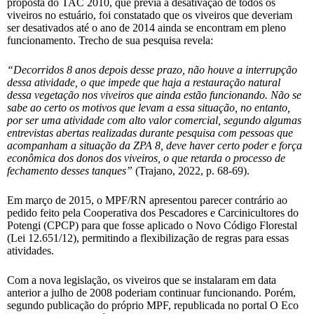
proposta do TAC 2010, que previa a desativação de todos os
viveiros no estuário, foi constatado que os viveiros que deveriam
ser desativados até o ano de 2014 ainda se encontram em pleno
funcionamento. Trecho de sua pesquisa revela:
“Decorridos 8 anos depois desse prazo, não houve a interrupção
dessa atividade, o que impede que haja a restauração natural
dessa vegetação nos viveiros que ainda estão funcionando. Não se
sabe ao certo os motivos que levam a essa situação, no entanto,
por ser uma atividade com alto valor comercial, segundo algumas
entrevistas abertas realizadas durante pesquisa com pessoas que
acompanham a situação da ZPA 8, deve haver certo poder e força
econômica dos donos dos viveiros, o que retarda o processo de
fechamento desses tanques”
(Trajano, 2022, p. 68-69).
Em março de 2015, o MPF/RN apresentou parecer contrário ao
pedido feito pela Cooperativa dos Pescadores e Carcinicultores do
Potengi (CPCP) para que fosse aplicado o Novo Código Florestal
(Lei 12.651/12), permitindo a flexibilização de regras para essas
atividades.
Com a nova legislação, os viveiros que se instalaram em data
anterior a julho de 2008 poderiam continuar funcionando. Porém,
segundo publicação do próprio MPF, republicada no portal O Eco