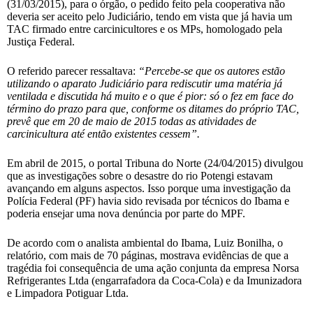
(31/03/2015), para o órgão, o pedido feito pela cooperativa não
deveria ser aceito pelo Judiciário, tendo em vista que já havia um
TAC firmado entre carcinicultores e os MPs, homologado pela
Justiça Federal.
O referido parecer ressaltava:
“Percebe-se que os autores estão
utilizando o aparato Judiciário para rediscutir uma matéria já
ventilada e discutida há muito e o que é pior: só o fez em face do
término do prazo para que, conforme os ditames do próprio TAC,
prevê que em 20 de maio de 2015 todas as atividades de
carcinicultura até então existentes cessem”.
Em abril de 2015, o portal Tribuna do Norte (24/04/2015) divulgou
que as investigações sobre o desastre do rio Potengi estavam
avançando em alguns aspectos. Isso porque uma investigação da
Polícia Federal (PF) havia sido revisada por técnicos do Ibama e
poderia ensejar uma nova denúncia por parte do MPF.
De acordo com o analista ambiental do Ibama, Luiz Bonilha, o
relatório, com mais de 70 páginas, mostrava evidências de que a
tragédia foi consequência de uma ação conjunta da empresa Norsa
Refrigerantes Ltda (engarrafadora da Coca-Cola) e da Imunizadora
e Limpadora Potiguar Ltda.