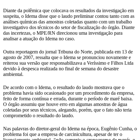
Diante da polêmica que colocava os resultados da investigação em
suspeita, o Idema disse que o laudo preliminar contou tanto com as
análises químicas das amostras coletadas quanto com um trabalho
investigativo dos técnicos do setor de fiscalização do órgão. Diante
das incertezas, o MPE/RN direcionou uma investigação para
analisar a atuação do Idema no caso.
Outra reportagem do jornal Tribuna do Norte, publicada em 13 de
agosto de 2007, ressalta que o Idema se pronunciou novamente e
reiterou sua versão que responsabilizava a Veríssimo e Filhos Ltda
devido à despesca realizada no final de semana do desastre
ambiental.
De acordo com o Idema, o resultado do laudo mostrava que o
problema havia sido ocasionado por um procedimento da empresa,
feito de forma contínua e errada, durante o período de maré baixa.
O órgão assumiu que houve erro em algumas amostras de água
coletadas por seus técnicos, alegando, porém, que o fato não teria
comprometido o resultado do laudo.
Nas palavras do diretor-geral do Idema na época, Eugênio Cunha, o
problema foi que a empresa de carcinicultura, apesar de ter o
licenciamento ambiental,
“não cumpriu o cronograma de marés, e