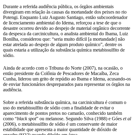
Durante a referida audiência pública, os órgãos ambientais
divergiram em relação às causas da mortandade dos peixes no rio
Potengi. Enquanto Luiz Augusto Santiago, então subcoordenador
de licenciamento ambiental do Idema, reforçou a tese de que o
desastre ocorreu devido ao despejo de material orgânico decorrente
da despesca da carcinicultura, o analista ambiental do Ibama, Luiz
Bonilha, considerou que: “seria muito difícil [a mortandade] não
estar atrelada ao despejo de algum produto químico”, dentre os
quais estaria a utilização da substância química metabissulfito de
sódio.
Ainda de acordo com o Tribuna do Norte (2007), na ocasião, o
então presidente da Colônia de Pescadores de Macaíba, Zeca
Cunha, liderou um grito de repúdio ao Ibama e Idema, acusando-os
de enviar funcionários despreparados para representar os órgãos na
audiência.
Sobre a referida substância química, na carcinicultura é comum o
uso do metabissulfito de sódio com a finalidade de evitar o
aparecimento de pontos pretos no camarão, conhecido também
como “
black spot
” ou melanose. Segundo Silva (1988) e Góes
et al
(2006), o metabissulfito de sódio é um conservante de maior
estabilidade que apresenta a maior quantidade de dióxido de
enxofre (SO2) quando diluído em água.