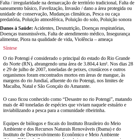
Falta / irregularidade na demarcação de território tradicional, Falta de
saneamento básico, Favelização, Invasão / dano a área protegida ou
unidade de conservação, Mudanças climáticas, Pesca ou caça
predatória, Poluição atmosférica, Poluição do solo, Poluição sonora
Danos à Saúde:
Acidentes, Desnutrição, Doenças respiratórias,
Doenças transmissíveis, Falta de atendimento médico, Insegurança
alimentar, Piora na qualidade de vida, Violência – ameaça
Síntese
O rio Potengi é considerado o principal do estado do Rio Grande
do Norte (RN), abrangendo uma área de 3.804,4 km². Nos dias 28
e 29 de julho de 2007, toneladas de peixes, crustáceos e outros
organismos foram encontrados mortos em áreas de mangue, às
margens do rio Jundiaí, afluente do rio Potengi, nos limites de
Macaíba, Natal e São Gonçalo do Amarante.
O caso ficou conhecido como “Desastre no rio Potengi”, matando
mais de 40 toneladas de espécies que viviam naquele estuário e
inviabilizando a pesca para a comunidade ribeirinha.
Equipes de biólogos e fiscais do Instituto Brasileiro do Meio
Ambiente e dos Recursos Naturais Renováveis (Ibama) e do
Instituto de Desenvolvimento Econômico e Meio Ambiente