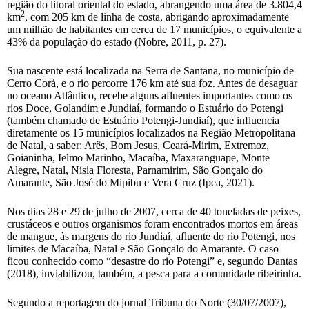
região do litoral oriental do estado, abrangendo uma área de 3.804,4
2
km
, com 205 km de linha de costa, abrigando aproximadamente
um milhão de habitantes em cerca de 17 municípios, o equivalente a
43% da população do estado (Nobre, 2011, p. 27).
Sua nascente está localizada na Serra de Santana, no município de
Cerro Corá, e o rio percorre 176 km até sua foz. Antes de desaguar
no oceano Atlântico, recebe alguns afluentes importantes como os
rios Doce, Golandim e Jundiaí, formando o Estuário do Potengi
(também chamado de Estuário Potengi-Jundiaí), que influencia
diretamente os 15 municípios localizados na Região Metropolitana
de Natal, a saber: Arês, Bom Jesus, Ceará-Mirim, Extremoz,
Goianinha, Ielmo Marinho, Macaíba, Maxaranguape, Monte
Alegre, Natal, Nísia Floresta, Parnamirim, São Gonçalo do
Amarante, São José do Mipibu e Vera Cruz (Ipea, 2021).
Nos dias 28 e 29 de julho de 2007, cerca de 40 toneladas de peixes,
crustáceos e outros organismos foram encontrados mortos em áreas
de mangue, às margens do rio Jundiaí, afluente do rio Potengi, nos
limites de Macaíba, Natal e São Gonçalo do Amarante. O caso
ficou conhecido como “desastre do rio Potengi” e, segundo Dantas
(2018), inviabilizou, também, a pesca para a comunidade ribeirinha.
Segundo a reportagem do jornal Tribuna do Norte (30/07/2007),