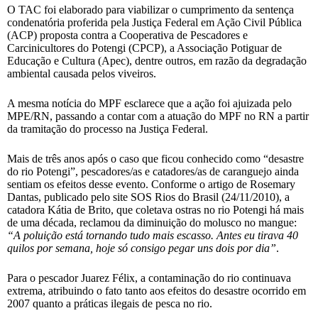
O TAC foi elaborado para viabilizar o cumprimento da sentença
condenatória proferida pela Justiça Federal em Ação Civil Pública
(ACP) proposta contra a Cooperativa de Pescadores e
Carcinicultores do Potengi (CPCP), a Associação Potiguar de
Educação e Cultura (Apec), dentre outros, em razão da degradação
ambiental causada pelos viveiros.
A mesma notícia do MPF esclarece que a ação foi ajuizada pelo
MPE/RN, passando a contar com a atuação do MPF no RN a partir
da tramitação do processo na Justiça Federal.
Mais de três anos após o caso que ficou conhecido como “desastre
do rio Potengi”, pescadores/as e catadores/as de caranguejo ainda
sentiam os efeitos desse evento. Conforme o artigo de Rosemary
Dantas, publicado pelo site SOS Rios do Brasil (24/11/2010), a
catadora Kátia de Brito, que coletava ostras no rio Potengi há mais
de uma década, reclamou da diminuição do molusco no mangue:
“A poluição está tornando tudo mais escasso. Antes eu tirava 40
quilos por semana, hoje só consigo pegar uns dois por dia”
.
Para o pescador Juarez Félix, a contaminação do rio continuava
extrema, atribuindo o fato tanto aos efeitos do desastre ocorrido em
2007 quanto a práticas ilegais de pesca no rio.