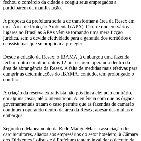
fechou o comércio da cidade e coagiu seus empregados a
participarem da manifestação.
A proposta da prefeitura seria a de transformar a área da Resex em
uma Área de Proteção Ambiental (APA). Ocorre que em vários
lugares no Brasil as APAs vêm se tornando uma mera ficção
jurídica, sem a devida efetividade para a garantia dos territórios e
ecossistemas que se propõem a proteger.
Desde a criação da Resex, o IBAMA já embargou uma fazenda,
fechou outra e multou outras 12 por estarem operando dentro da
área de abrangência da Resex. A falta de medidas mais efetivas para
cumprir as determinações do IBAMA, contudo, têm prolongado o
conflito.
A criação da reserva extrativista não pôs fim a ele; pelo contrário,
em alguns casos, até o intensificou. A leniência com que os órgãos
governamentais tratam o caso permite que as fazendas de camarão
continuem operando dentro da área da Resex, apesar das multas e
embargos.
Segundo o Mapeamento da Rede MangueMar: a associação dos
carcinicultores, aliados aos empresários do setor hoteleiro, à Câmara
dos Dirigentes Lojistas e à Prefeitura tentam invalidar o decreto da