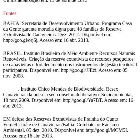
Última atualização em: 15 de abril de 2013
Fontes
BAHIA. Secretaria de Desenvolvimento Urbano. Programa Casa
da Gente garante moradia digna para 48 famílias da Reserva
Extrativista de Canavieiras. Dez. 2012. Disponível em:
http://goo.gl/orj6j. Acesso em: 16 abr. 2013.
BRASIL. Instituto Brasileiro de Meio Ambiente Recursos Naturais
Renováveis. Criação da reserva extrativista de recursos pesqueiros
de canavieiras e fortalecimento dos instrumentos de gestão territorial
participativa. Disponível em: http://goo.gl/JJEzi. Acesso em: 05
nov. 2008.
______. Instituto Chico Mendes de Biodiversidade. Resex
Canavieiras da posse a seu conselho deliberativo. Socioambiental,
18 nov. 2009. Disponível em: http://goo.gl/Ya7BT. Acesso em: 16
abr. 2013.
EM defesa das Reservas Extrativistas da Prainha do Canto
Verde/Ceará e de Canavieiras/Bahia. Combate ao Racismo
Ambiental, 05 dez. 2010. Disponível em: http://goo.gl/MCM5I.
Acesso em: 16 abr. 2013.