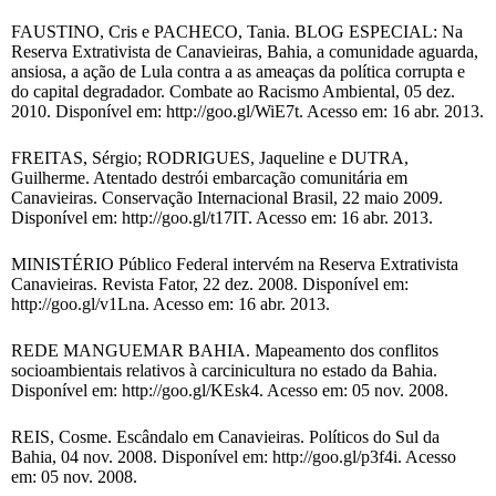
FAUSTINO, Cris e PACHECO, Tania. BLOG ESPECIAL: Na
Reserva Extrativista de Canavieiras, Bahia, a comunidade aguarda,
ansiosa, a ação de Lula contra a as ameaças da política corrupta e
do capital degradador. Combate ao Racismo Ambiental, 05 dez.
2010. Disponível em: http://goo.gl/WiE7t. Acesso em: 16 abr. 2013.
FREITAS, Sérgio; RODRIGUES, Jaqueline e DUTRA,
Guilherme. Atentado destrói embarcação comunitária em
Canavieiras. Conservação Internacional Brasil, 22 maio 2009.
Disponível em: http://goo.gl/t17IT. Acesso em: 16 abr. 2013.
MINISTÉRIO Público Federal intervém na Reserva Extrativista
Canavieiras. Revista Fator, 22 dez. 2008. Disponível em:
http://goo.gl/v1Lna. Acesso em: 16 abr. 2013.
REDE MANGUEMAR BAHIA. Mapeamento dos conflitos
socioambientais relativos à carcinicultura no estado da Bahia.
Disponível em: http://goo.gl/KEsk4. Acesso em: 05 nov. 2008.
REIS, Cosme. Escândalo em Canavieiras. Políticos do Sul da
Bahia, 04 nov. 2008. Disponível em: http://goo.gl/p3f4i. Acesso
em: 05 nov. 2008.