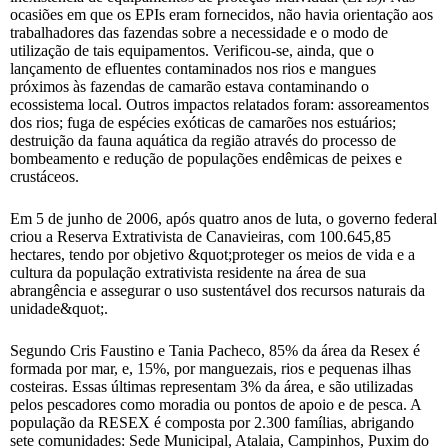
ocasiões em que os EPIs eram fornecidos, não havia orientação aos
trabalhadores das fazendas sobre a necessidade e o modo de
utilização de tais equipamentos. Verificou-se, ainda, que o
lançamento de efluentes contaminados nos rios e mangues
próximos às fazendas de camarão estava contaminando o
ecossistema local. Outros impactos relatados foram: assoreamentos
dos rios; fuga de espécies exóticas de camarões nos estuários;
destruição da fauna aquática da região através do processo de
bombeamento e redução de populações endêmicas de peixes e
crustáceos.
Em 5 de junho de 2006, após quatro anos de luta, o governo federal
criou a Reserva Extrativista de Canavieiras, com 100.645,85
hectares, tendo por objetivo &quot;proteger os meios de vida e a
cultura da população extrativista residente na área de sua
abrangência e assegurar o uso sustentável dos recursos naturais da
unidade&quot;.
Segundo Cris Faustino e Tania Pacheco, 85% da área da Resex é
formada por mar, e, 15%, por manguezais, rios e pequenas ilhas
costeiras. Essas últimas representam 3% da área, e são utilizadas
pelos pescadores como moradia ou pontos de apoio e de pesca. A
população da RESEX é composta por 2.300 famílias, abrigando
sete comunidades: Sede Municipal, Atalaia, Campinhos, Puxim do