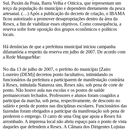
Sul, Puxim da Praia, Barra Velha e Oiticica, que representam um
terço da população do município e dependem diretamente da pesca
artesanal. (…) Após a publicação do decreto de criação, o IBAMA
ficou autorizado a promover desapropriações dentro da área da
Resex, a fim de viabilizar esses objetivos. Como consequência, a
reserva sofre forte oposição dos grupos econômicos e políticos
locais.
Há denúncias de que a prefeitura municipal iniciou campanha
difamatória a respeito da reserva em julho de 2007. De acordo com
a Rede MangueMar:
No dia 13 de julho de 2007, o prefeito do município [Zairo
Loureiro (DEM)] decretou ponto facultativo, intimidando os
funcionários da prefeitura a participarem de manifestação contrária
à Resex, intitulada Natureza sim, Resex não, sob pena de corte de
ponto. Não houve aula nas escolas e os postos de saúde
permaneceram fechados. Professores e alunos foram coagidos a
participar da marcha, sob pena, respectivamente, de desconto no
salário e perda de pontos nas disciplinas escolares. Funcionários das
fazendas foram obrigados a participar da manifestação sob pena de
perderem o emprego. O carro de uma Ong que apoia a Resex foi
arrombado. A imprensa local não abriu espaço para o ponto de vista
daqueles que defendem a Resex. A Câmara dos Dirigentes Lojistas