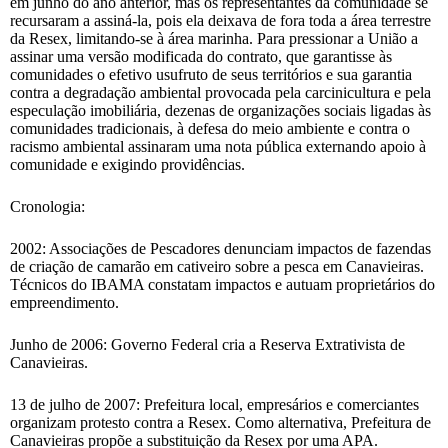
em junho do ano anterior, mas os representantes da comunidade se
recursaram a assiná-la, pois ela deixava de fora toda a área terrestre
da Resex, limitando-se à área marinha. Para pressionar a União a
assinar uma versão modificada do contrato, que garantisse às
comunidades o efetivo usufruto de seus territórios e sua garantia
contra a degradação ambiental provocada pela carcinicultura e pela
especulação imobiliária, dezenas de organizações sociais ligadas às
comunidades tradicionais, à defesa do meio ambiente e contra o
racismo ambiental assinaram uma nota pública externando apoio à
comunidade e exigindo providências.
Cronologia:
2002: Associações de Pescadores denunciam impactos de fazendas
de criação de camarão em cativeiro sobre a pesca em Canavieiras.
Técnicos do IBAMA constatam impactos e autuam proprietários do
empreendimento.
Junho de 2006: Governo Federal cria a Reserva Extrativista de
Canavieiras.
13 de julho de 2007: Prefeitura local, empresários e comerciantes
organizam protesto contra a Resex. Como alternativa, Prefeitura de
Canavieiras propõe a substituição da Resex por uma APA.