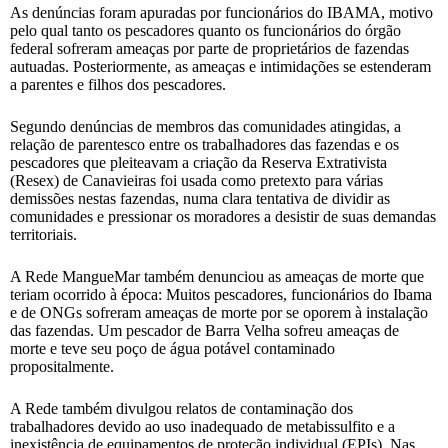
As denúncias foram apuradas por funcionários do IBAMA, motivo
pelo qual tanto os pescadores quanto os funcionários do órgão
federal sofreram ameaças por parte de proprietários de fazendas
autuadas. Posteriormente, as ameaças e intimidações se estenderam
a parentes e filhos dos pescadores.
Segundo denúncias de membros das comunidades atingidas, a
relação de parentesco entre os trabalhadores das fazendas e os
pescadores que pleiteavam a criação da Reserva Extrativista
(Resex) de Canavieiras foi usada como pretexto para várias
demissões nestas fazendas, numa clara tentativa de dividir as
comunidades e pressionar os moradores a desistir de suas demandas
territoriais.
A Rede MangueMar também denunciou as ameaças de morte que
teriam ocorrido à época: Muitos pescadores, funcionários do Ibama
e de ONGs sofreram ameaças de morte por se oporem à instalação
das fazendas. Um pescador de Barra Velha sofreu ameaças de
morte e teve seu poço de água potável contaminado
propositalmente.
A Rede também divulgou relatos de contaminação dos
trabalhadores devido ao uso inadequado de metabissulfito e a
inexistência de equipamentos de proteção individual (EPIs). Nas