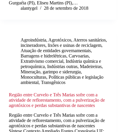
Gurguéia (PI), Eliseu Martins (PI),…
alantygel
28 de setembro de 2018
Agroindústria
,
Agrotóxicos
,
Aterros sanitários,
incineradores, lixões e usinas de reciclagem
,
Atuação de entidades governamentais
,
Barragens e hidrelétricas
,
Carvoarias
,
Extrativismo comercial
,
Indústria química e
petroquímica
,
Indústrias outras
,
Madeireiras
,
Mineração, garimpo e siderurgia
,
Monoculturas
,
Políticas públicas e legislação
ambiental
,
Transgênicos
Região entre Curvelo e Três Marias sofre com a
atividade de reflorestamento, com a pulverização de
agrotóxicos e perdas substantivas de nascentes
Região entre Curvelo e Três Marias sofre com a
atividade de reflorestamento, com a pulverização de
agrotóxicos e perdas substantivas de nascentes
Síntese Contexto Ampliado Fontes Cronologia UF: