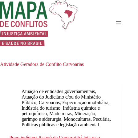
Pular
para
o
conteúdo
Atividade Geradora de Conflito
Carvoarias
Atuação de entidades governamentais
,
Atuação do Judiciário e/ou do Ministério
Público
,
Carvoarias
,
Especulação imobiliária
,
Indústria do turismo
,
Indústria química e
petroquímica
,
Madeireiras
,
Mineração,
garimpo e siderurgia
,
Monoculturas
,
Pecuária
,
Políticas públicas e legislação ambiental
Povo indígena Pataxó de Comexatibá luta para