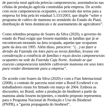
de parceria rural agrícola pelos/as camponeses/as, assentados/as nas
células de produção agrícola construídas pela empresa. De acordo
com os/as camponeses/as ocupantes, a concessão das terras para a
empresa foi feita pela lei estadual 5.333/2003, que dispõe “sobre o
programa de cultivo de mamona no semiárido do Estado do Piauí,
distribuição de bens dominicais e de assentamento de agricultores”.
Como relembra pesquisa de Soares da Silva (2020), o governo do
estado do Piauí exigiu que fossem mantidas as famílias que já se
encontravam morando na área ocupada, aquelas que ocuparam
parte da área em 1995. Além disso, prescreve:
“(…) ao fazer a
divisão da Fazenda em lotes para as novas famílias, levasse em
consideração a existência de famílias e roças dos/as camponeses/as
ocupantes na sede da Fazenda Caju Norte. Assinale-se que
esses/as camponeses/as também cultivavam mamona em seus lotes
para vender diretamente para a empresa”.
De acordo com Soares da Silva (2020) e com a Fian Internacional
(2008), o contrato de parceria rural entre a Brasil Ecodiesel e os
trabalhadores rurais foi firmado em março de 2004. Embora as
discussões, no Brasil, sobre a produção do biodiesel a partir da
mamona ainda fossem incipientes, o modelo proposto representou
para o Programa Nacional de Produção e Uso do Biodiesel
(PNPB), a “garota propaganda do biodiesel”.