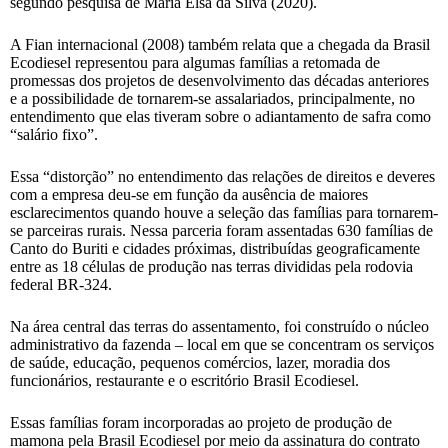
segundo pesquisa de Maria Elsa da Silva (2020).
A Fian internacional (2008) também relata que a chegada da Brasil
Ecodiesel representou para algumas famílias a retomada de
promessas dos projetos de desenvolvimento das décadas anteriores
e a possibilidade de tornarem-se assalariados, principalmente, no
entendimento que elas tiveram sobre o adiantamento de safra como
“salário fixo”.
Essa “distorção” no entendimento das relações de direitos e deveres
com a empresa deu-se em função da ausência de maiores
esclarecimentos quando houve a seleção das famílias para tornarem-
se parceiras rurais. Nessa parceria foram assentadas 630 famílias de
Canto do Buriti e cidades próximas, distribuídas geograficamente
entre as 18 células de produção nas terras divididas pela rodovia
federal BR-324.
Na área central das terras do assentamento, foi construído o núcleo
administrativo da fazenda – local em que se concentram os serviços
de saúde, educação, pequenos comércios, lazer, moradia dos
funcionários, restaurante e o escritório Brasil Ecodiesel.
Essas famílias foram incorporadas ao projeto de produção de
mamona pela Brasil Ecodiesel por meio da assinatura do contrato