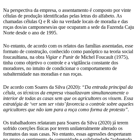
Na perspectiva da empresa, o assentamento é composto por vinte
células de produção identificadas pelas letras do alfabeto. As
chamadas células Q e R são na verdade locais de moradia e das
roças dos/as camponeses/as que ocuparam a sede da Fazenda Caju
Norte desde o ano de 1995.
No entanto, de acordo com os relatos das famílias assentadas, esse
formato de construção, conhecido como panóptico na teoria social
foucaultiana, na obra
Vigiar e Punir
de Michel Foucault (1975),
tinha como objetivo o controle e a vigilância constante dos
moradores, no intuito de condicionar o comportamento de
subalternidade nas moradias e nas roças.
De acordo com Soares da Silva (2020):
“Da entrada principal da
célula, os técnicos da empresa visualizavam simultaneamente o
interior de todas as casas sem que os agricultores os vissem. Essa
estratégia de ‘ver sem ser visto’ favorecia o controle sobre aqueles
agricultores que não iam para a roça como forma de protesto”.
Os trabalhadores relataram para Soares da Silva (2020) já terem
sofrido coerções físicas por terem unilateralmente alterado os
formatos das suas casas. No entanto, essas agressões despertaram
no grupo o sentimento de comunidade e solidariedade “sobretudo,