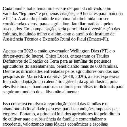
Cada família trabalharia um hectare de quintal cultivado com
variados “legumes” e pequenas criações, e 9 hectares para mamona
e feijão. A área do plantio de mamona foi diminuída por ser
considerada extensa para a agricultura familiar praticada pelos
assentados. Em compensação, seria permitida a diversificação das
culturas, incluindo milho e aipim, com o auxílio do Instituto de
Assistência Técnica e Extensão Rural do Piauí (Emater-PI).
Apenas em 2023 o então governador Wellington Dias (PT) e o
diretor-geral do Interpi, Chico Lucas, entregaram os Títulos
Definitivos de Doação de Terra para as famílias de pequenos
agricultores do assentamento, beneficiando mais de 600 famílias.
Dentre as dificuldades enfrentadas pelos agricultores ouvidos nas
pesquisas de Maria Elza da Silva (2018, 2020), a mais expressiva
foi a não adaptação ao calendário agrícola da agroindústria, pois
eles tiveram de abandonar suas culturas produtivas tradicionais para
seguir um modelo de cultivo não alimentar.
Isso colocava em risco a reprodução social das famílias e o
abandono da localidade para escapar das condições impostas pela
empresa. Portanto, a principal luta dos agricultores foi pelo direito
de cultivar para a subsistência da família e comercializar o
excedente, valorizando suas lógicas econômicas e escolhas