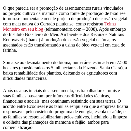
O que parecia ser a promoção de assentamentos rurais vinculados
ao projeto cultivo da mamona como fonte de produção de biodiesel
tornou-se momentaneamente projeto de produção de carvão vegetal
com mata nativa do Cerrado piauiense, como registrou
Telma
Monteiro em seu
blog
(telmamonteiro.com – 2008). Após embargo
do Instituto Brasileiro do Meio Ambiente e dos Recursos Naturais
Renováveis (Ibama) à produção de carvão vegetal na área, os
assentados estão transformando a usina de óleo vegetal em casa de
farinha.
Soma-se ao desmatamento do bioma, numa área estimada em 7.500
hectares (considerados os 5 mil hectares da Fazenda Santa Clara), a
baixa rentabilidade dos plantios, deixando os agricultores com
dificuldades financeiras.
Após os anos iniciais de assentamento, os trabalhadores rurais e
suas famílias passaram por inúmeras dificuldades técnicas,
financeiras e sociais, mas continuam resistindo em suas terras. O
acordo entre Ecodiesel e as famílias estipulava que a empresa ficaria
responsável pelo custeio do programa de energia, escola e saúde, e
as famílias se responsabilizariam pelos cultivos, incluindo a limpeza
e colheita das plantações de mamona e feijão, ambos para
comercialização.