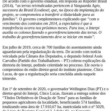
De acordo com o governo estadual, em resposta ao Repórter Brasil
(2014),
“as terras reivindicadas pertencem à Vanguarda Agro,
sucessora da Brasil Ecodiesel, que, na época da implantação do
projeto, se comprometeu a transferir a titularidade para as
famílias”.
O governo complementava explicando que
“com o
vencimento dos contratos em 2014, a expectativa é que a
transferência ocorra nos próximos meses. Para isso, o Interpi
auxilia os colonos fazendo o georreferenciamento das terras. O
trabalho de georreferenciamento deve se iniciar em maio”.
Em julho de 2019, cerca de 700 famílias do assentamento ainda
aguardavam pela regularização da terra. De acordo com notícia
veiculada pela Câmara dos Deputados, o deputado federal Assis
Carvalho (Partido dos Trabalhadores – PT) cobrou explicações da
diretoria do Interpi, pedindo celeridade no processo. Ele ouviu o
compromisso do então diretor-geral do instituto piauiense, Chico
Lucas, de que a regularização seria concluída ainda naquele
trimestre.
Em 1º de setembro de 2020, o governador Wellington Dias (PT) e o
diretor-geral do Interpi, Chico Lucas, fizeram a entrega solene dos
“Títulos Definitivos de Doação de Terra” para as famílias de
pequenos agricultores da localidade, beneficiando 574 famílias,
totalizando uma área de 17.910,67 ha, matriculada sob o nº 5029,