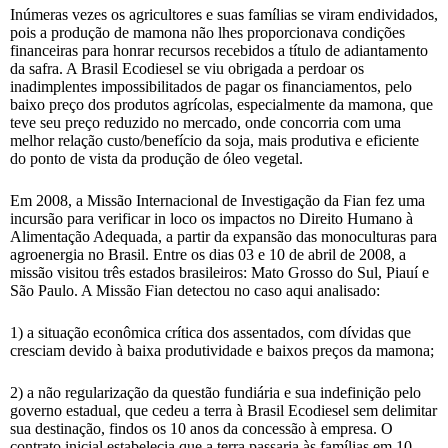
Inúmeras vezes os agricultores e suas famílias se viram endividados,
pois a produção de mamona não lhes proporcionava condições
financeiras para honrar recursos recebidos a título de adiantamento
da safra. A Brasil Ecodiesel se viu obrigada a perdoar os
inadimplentes impossibilitados de pagar os financiamentos, pelo
baixo preço dos produtos agrícolas, especialmente da mamona, que
teve seu preço reduzido no mercado, onde concorria com uma
melhor relação custo/benefício da soja, mais produtiva e eficiente
do ponto de vista da produção de óleo vegetal.
Em 2008, a Missão Internacional de Investigação da Fian fez uma
incursão para verificar in loco os impactos no Direito Humano à
Alimentação Adequada, a partir da expansão das monoculturas para
agroenergia no Brasil. Entre os dias 03 e 10 de abril de 2008, a
missão visitou três estados brasileiros: Mato Grosso do Sul, Piauí e
São Paulo. A Missão Fian detectou no caso aqui analisado:
1) a situação econômica crítica dos assentados, com dívidas que
cresciam devido à baixa produtividade e baixos preços da mamona;
2) a não regularização da questão fundiária e sua indefinição pelo
governo estadual, que cedeu a terra à Brasil Ecodiesel sem delimitar
sua destinação, findos os 10 anos da concessão à empresa. O
contrato inicial estabelecia que a terra passaria às famílias em 10