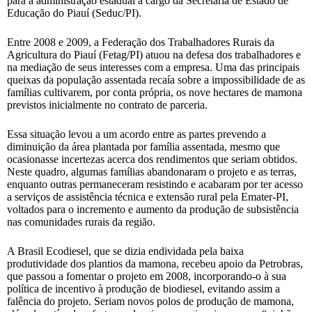
para a administração estadual a cargo da Secretaria de Estado de
Educação do Piauí (Seduc/PI).
Entre 2008 e 2009, a Federação dos Trabalhadores Rurais da
Agricultura do Piauí (Fetag/PI) atuou na defesa dos trabalhadores e
na mediação de seus interesses com a empresa. Uma das principais
queixas da população assentada recaía sobre a impossibilidade de as
famílias cultivarem, por conta própria, os nove hectares de mamona
previstos inicialmente no contrato de parceria.
Essa situação levou a um acordo entre as partes prevendo a
diminuição da área plantada por família assentada, mesmo que
ocasionasse incertezas acerca dos rendimentos que seriam obtidos.
Neste quadro, algumas famílias abandonaram o projeto e as terras,
enquanto outras permaneceram resistindo e acabaram por ter acesso
a serviços de assistência técnica e extensão rural pela Emater-PI,
voltados para o incremento e aumento da produção de subsistência
nas comunidades rurais da região.
A Brasil Ecodiesel, que se dizia endividada pela baixa
produtividade dos plantios da mamona, recebeu apoio da Petrobras,
que passou a fomentar o projeto em 2008, incorporando-o à sua
política de incentivo à produção de biodiesel, evitando assim a
falência do projeto. Seriam novos polos de produção de mamona,