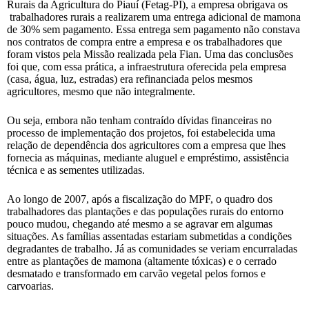
Rurais da Agricultura do Piauí (Fetag-PI), a empresa obrigava os
trabalhadores rurais a realizarem uma entrega adicional de mamona
de 30% sem pagamento. Essa entrega sem pagamento não constava
nos contratos de compra entre a empresa e os trabalhadores que
foram vistos pela Missão realizada pela Fian. Uma das conclusões
foi que, com essa prática, a infraestrutura oferecida pela empresa
(casa, água, luz, estradas) era refinanciada pelos mesmos
agricultores, mesmo que não integralmente.
Ou seja, embora não tenham contraído dívidas financeiras no
processo de implementação dos projetos, foi estabelecida uma
relação de dependência dos agricultores com a empresa que lhes
fornecia as máquinas, mediante aluguel e empréstimo, assistência
técnica e as sementes utilizadas.
Ao longo de 2007, após a fiscalização do MPF, o quadro dos
trabalhadores das plantações e das populações rurais do entorno
pouco mudou, chegando até mesmo a se agravar em algumas
situações. As famílias assentadas estariam submetidas a condições
degradantes de trabalho. Já as comunidades se veriam encurraladas
entre as plantações de mamona (altamente tóxicas) e o cerrado
desmatado e transformado em carvão vegetal pelos fornos e
carvoarias.