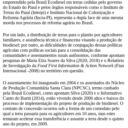
empreendido pela Brasil Ecodiesel em terras cedidas pelo governo
do Estado do Piauí e pelos órgãos responsáveis como o Instituto de
Terras do Piauí (Interpi) e Instituto Nacional de Colonização e
Reforma Agrária (Incra-PI), representa a dupla face de uma mesma
moeda nos processos de reforma agrária no Brasil.
Por um lado, a distribuição de terras para o plantio por agricultores
familiares, e assistência técnica e financeira visando a produção de
biodiesel; por outro, as dificuldades de conjugação dessas políticas
agrícolas com políticas sociais para a consolidação das
comunidades e assentamentos rurais autônomos, conforme apontam
pesquisas de Maria Elza Soares da Silva (2020; 2018) e o Relatório
de Investigação da
Food First Information & Action Network
(Fian
Internacional -2008) no território em questão.
O assentamento foi inaugurado em 2004 e os assentados do Núcleo
de Produção Comunitária Santa Clara (NPCSC), termo cunhado
pela Brasil Ecodiesel, como apontam Silva (2020) e o Informativo
Canto do Buriti (2014), estão vivendo desde 2006 altos e baixos do
processo de implementação do projeto de produção de biodiesel. O
contrato de concessão ocorreu sob a forma de um comodato pelo
qual a terra passaria para os agricultores em 10 anos, mas estes
tentaram acelerar essa transferência e assumir a terra desde o quinto
ano do projeto, em 2009.