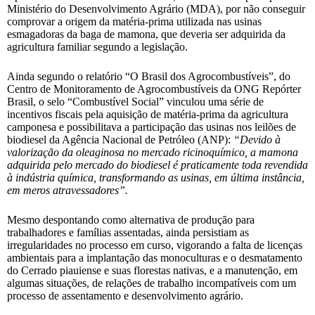
Ministério do Desenvolvimento Agrário (MDA), por não conseguir
comprovar a origem da matéria-prima utilizada nas usinas
esmagadoras da baga de mamona, que deveria ser adquirida da
agricultura familiar segundo a legislação.
Ainda segundo o relatório “O Brasil dos Agrocombustíveis”, do
Centro de Monitoramento de Agrocombustíveis da ONG Repórter
Brasil, o selo “Combustível Social” vinculou uma série de
incentivos fiscais pela aquisição de matéria-prima da agricultura
camponesa e possibilitava a participação das usinas nos leilões de
biodiesel da Agência Nacional de Petróleo (ANP):
“Devido à
valorização da oleaginosa no mercado ricinoquímico, a mamona
adquirida pelo mercado do biodiesel é praticamente toda revendida
à indústria química, transformando as usinas, em última instância,
em meros atravessadores”.
Mesmo despontando como alternativa de produção para
trabalhadores e famílias assentadas, ainda persistiam as
irregularidades no processo em curso, vigorando a falta de licenças
ambientais para a implantação das monoculturas e o desmatamento
do Cerrado piauiense e suas florestas nativas, e a manutenção, em
algumas situações, de relações de trabalho incompatíveis com um
processo de assentamento e desenvolvimento agrário.