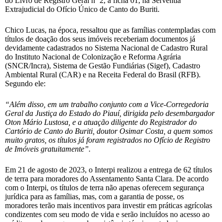
do Livro de Registro Geral nº 2, à ficha 01, na Serventia
Extrajudicial do Ofício Único de Canto do Buriti.
Chico Lucas, na época, ressaltou que as famílias contempladas com
títulos de doação dos seus imóveis receberiam documentos já
devidamente cadastrados no Sistema Nacional de Cadastro Rural
do Instituto Nacional de Colonização e Reforma Agrária
(SNCR/Incra), Sistema de Gestão Fundiárias (Sigef), Cadastro
Ambiental Rural (CAR) e na Receita Federal do Brasil (RFB).
Segundo ele:
“Além disso, em um trabalho conjunto com a Vice-Corregedoria
Geral da Justiça do Estado do Piauí, dirigida pelo desembargador
Oton Mário Lustosa, e a atuação diligente do Registrador do
Cartório de Canto do Buriti, doutor Osimar Costa, a quem somos
muito gratos, os títulos já foram registrados no Ofício de Registro
de Imóveis gratuitamente”.
Em 21 de agosto de 2023, o Interpi realizou a entrega de 62 títulos
de terra para moradores do Assentamento Santa Clara. De acordo
com o Interpi, os títulos de terra não apenas oferecem segurança
jurídica para as famílias, mas, com a garantia de posse, os
moradores terão mais incentivos para investir em práticas agrícolas
condizentes com seu modo de vida e serão incluídos no acesso ao