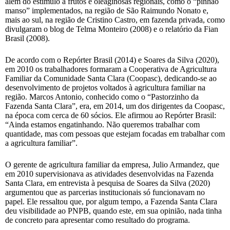
além do estímulo a frutos e oleaginosas regionais, como o “pinhão
manso” implementados, na região de São Raimundo Nonato e,
mais ao sul, na região de Cristino Castro, em fazenda privada, como
divulgaram o blog de Telma Monteiro (2008) e o relatório da Fian
Brasil (2008).
De acordo com o Repórter Brasil (2014) e Soares da Silva (2020),
em 2010 os trabalhadores formaram a Cooperativa de Agricultura
Familiar da Comunidade Santa Clara (Coopasc), dedicando-se ao
desenvolvimento de projetos voltados à agricultura familiar na
região. Marcos Antonio, conhecido como o “Pastorzinho da
Fazenda Santa Clara”, era, em 2014, um dos dirigentes da Coopasc,
na época com cerca de 60 sócios. Ele afirmou ao Repórter Brasil:
“Ainda estamos engatinhando. Não queremos trabalhar com
quantidade, mas com pessoas que estejam focadas em trabalhar com
a agricultura familiar”.
O gerente de agricultura familiar da empresa, Julio Armandez, que
em 2010 supervisionava as atividades desenvolvidas na Fazenda
Santa Clara, em entrevista à pesquisa de Soares da Silva (2020)
argumentou que as parcerias institucionais só funcionavam no
papel. Ele ressaltou que, por algum tempo, a Fazenda Santa Clara
deu visibilidade ao PNPB, quando este, em sua opinião, nada tinha
de concreto para apresentar como resultado do programa.