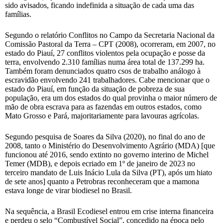
sido avisados, ficando indefinida a situação de cada uma das
famílias.
Segundo o relatório Conflitos no Campo da Secretaria Nacional da
Comissão Pastoral da Terra – CPT (2008), ocorreram, em 2007, no
estado do Piauí, 27 conflitos violentos pela ocupação e posse da
terra, envolvendo 2.310 famílias numa área total de 137.299 ha.
Também foram denunciados quatro csos de trabalho análogo à
escravidão envolvendo 241 trabalhadores. Cabe mencionar que o
estado do Piauí, em função da situação de pobreza de sua
população, era um dos estados do qual provinha o maior número de
mão de obra escrava para as fazendas em outros estados, como
Mato Grosso e Pará, majoritariamente para lavouras agrícolas.
Segundo pesquisa de Soares da Silva (2020), no final do ano de
2008, tanto o Ministério do Desenvolvimento Agrário (MDA) [que
funcionou até 2016, sendo extinto no governo interino de Michel
Temer (MDB), e depois ecriado em 1º de janeiro de 2023 no
terceiro mandato de Luis Inácio Lula da Silva (PT), após um hiato
de sete anos] quanto a Petrobras reconheceram que a mamona
estava longe de virar biodiesel no Brasil.
Na sequência, a Brasil Ecodiesel entrou em crise interna financeira
e perdeu o selo “Combustível Social”, concedido na época pelo