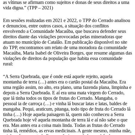
as vítimas se afirmam como sujeitos e donas de seus direitos a uma
vida digna.” (TPP – 2021)
Em sessões realizadas em 2021 e 2022, o TPP do Cerrado analisou
e denunciou, entre outros casos, a situação dos conflitos
envolvendo a Comunidade Macaúba, que buscava defender seus
direitos diante das violações provocadas pelas mineradoras que
atuam no município de Catalão. Em publicação disponível no site
do TPP, encontramos um relato de uma moradora da comunidade
Macaúba, Maria Isabel de Oliveira Borges, que resume algumas das
violações de direitos da população que habita essa comunidade
rural:
“A Serra Quebrada, que é onde está aquele rejeito, aquela
montanha de terra (…) antes era o cartão postal da Macaúba. Era
uma região assim, no alto, era plano, uma fazenda plana, limpinha e
depois a Serra Quebrada. E aí era uma mata virgem do Cerrado,
que lá tinha todos os tipos de frutas do Cerrado. Mangaba, o
pessoal ia de carroça (…) e vinha lá buscar latas e latas, baldes de
mangaba. Pequi, araticum, pitanga, todo tipo de fruta do Cerrado lá
tinha (…) Hoje aquela paisagem lá, quem não conheceu a Serra
Quebrada hoje vê aquela montanha de terra lá e aí não sabe o que
era. Mas antes era a coisa mais linda. Todas as frutas do Cerrado
tinha lá, remédios, as ervas medicinais. A gente mesmo, minha mãe,