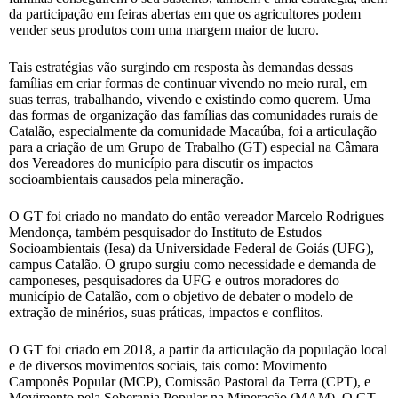
da participação em feiras abertas em que os agricultores podem
vender seus produtos com uma margem maior de lucro.
Tais estratégias vão surgindo em resposta às demandas dessas
famílias em criar formas de continuar vivendo no meio rural, em
suas terras, trabalhando, vivendo e existindo como querem. Uma
das formas de organização das famílias das comunidades rurais de
Catalão, especialmente da comunidade Macaúba, foi a articulação
para a criação de um Grupo de Trabalho (GT) especial na Câmara
dos Vereadores do município para discutir os impactos
socioambientais causados pela mineração.
O GT foi criado no mandato do então vereador Marcelo Rodrigues
Mendonça, também pesquisador do Instituto de Estudos
Socioambientais (Iesa) da Universidade Federal de Goiás (UFG),
campus Catalão. O grupo surgiu como necessidade e demanda de
camponeses, pesquisadores da UFG e outros moradores do
município de Catalão, com o objetivo de debater o modelo de
extração de minérios, suas práticas, impactos e conflitos.
O GT foi criado em 2018, a partir da articulação da população local
e de diversos movimentos sociais, tais como: Movimento
Camponês Popular (MCP), Comissão Pastoral da Terra (CPT), e
Movimento pela Soberania Popular na Mineração (MAM). O GT