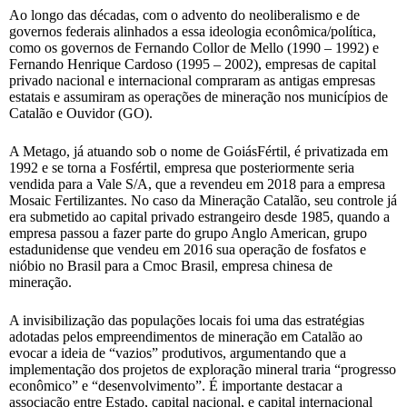
Ao longo das décadas, com o advento do neoliberalismo e de
governos federais alinhados a essa ideologia econômica/política,
como os governos de Fernando Collor de Mello (1990 – 1992) e
Fernando Henrique Cardoso (1995 – 2002), empresas de capital
privado nacional e internacional compraram as antigas empresas
estatais e assumiram as operações de mineração nos municípios de
Catalão e Ouvidor (GO).
A Metago, já atuando sob o nome de GoiásFértil, é privatizada em
1992 e se torna a Fosfértil, empresa que posteriormente seria
vendida para a Vale S/A, que a revendeu em 2018 para a empresa
Mosaic Fertilizantes. No caso da Mineração Catalão, seu controle já
era submetido ao capital privado estrangeiro desde 1985, quando a
empresa passou a fazer parte do grupo Anglo American, grupo
estadunidense que vendeu em 2016 sua operação de fosfatos e
nióbio no Brasil para a Cmoc Brasil, empresa chinesa de
mineração.
A invisibilização das populações locais foi uma das estratégias
adotadas pelos empreendimentos de mineração em Catalão ao
evocar a ideia de “vazios” produtivos, argumentando que a
implementação dos projetos de exploração mineral traria “progresso
econômico” e “desenvolvimento”. É importante destacar a
associação entre Estado, capital nacional, e capital internacional