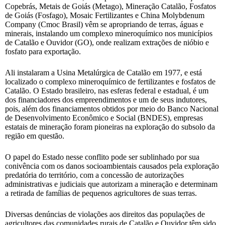
Copebrás, Metais de Goiás (Metago), Mineração Catalão, Fosfatos
de Goiás (Fosfago), Mosaic Fertilizantes e China Molybdenum
Company (Cmoc Brasil) vêm se apropriando de terras, águas e
minerais, instalando um complexo mineroquímico nos municípios
de Catalão e Ouvidor (GO), onde realizam extrações de nióbio e
fosfato para exportação.
Ali instalaram a Usina Metalúrgica de Catalão em 1977, e está
localizado o complexo mineroquímico de fertilizantes e fosfatos de
Catalão. O Estado brasileiro, nas esferas federal e estadual, é um
dos financiadores dos empreendimentos e um de seus indutores,
pois, além dos financiamentos obtidos por meio do Banco Nacional
de Desenvolvimento Econômico e Social (BNDES), empresas
estatais de mineração foram pioneiras na exploração do subsolo da
região em questão.
O papel do Estado nesse conflito pode ser sublinhado por sua
conivência com os danos socioambientais causados pela exploração
predatória do território, com a concessão de autorizações
administrativas e judiciais que autorizam a mineração e determinam
a retirada de famílias de pequenos agricultores de suas terras.
Diversas denúncias de violações aos direitos das populações de
agricultores das comunidades rurais de Catalão e Ouvidor têm sido