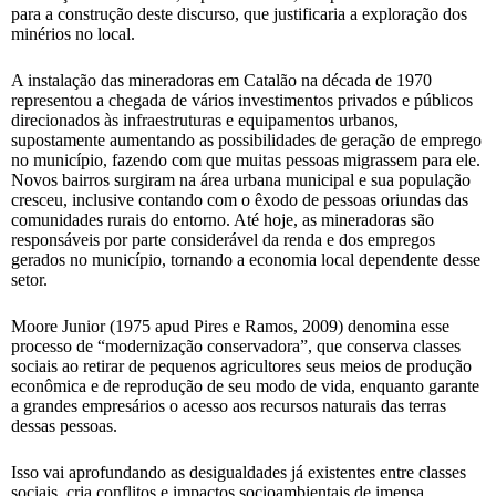
para a construção deste discurso, que justificaria a exploração dos
minérios no local.
A instalação das mineradoras em Catalão na década de 1970
representou a chegada de vários investimentos privados e públicos
direcionados às infraestruturas e equipamentos urbanos,
supostamente aumentando as possibilidades de geração de emprego
no município, fazendo com que muitas pessoas migrassem para ele.
Novos bairros surgiram na área urbana municipal e sua população
cresceu, inclusive contando com o êxodo de pessoas oriundas das
comunidades rurais do entorno. Até hoje, as mineradoras são
responsáveis por parte considerável da renda e dos empregos
gerados no município, tornando a economia local dependente desse
setor.
Moore Junior (1975 apud Pires e Ramos, 2009) denomina esse
processo de “modernização conservadora”, que conserva classes
sociais ao retirar de pequenos agricultores seus meios de produção
econômica e de reprodução de seu modo de vida, enquanto garante
a grandes empresários o acesso aos recursos naturais das terras
dessas pessoas.
Isso vai aprofundando as desigualdades já existentes entre classes
sociais, cria conflitos e impactos socioambientais de imensa