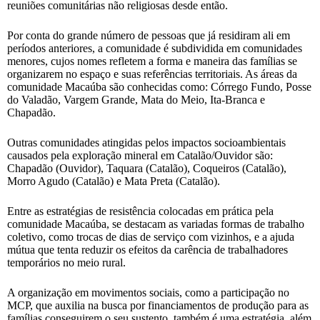
reuniões comunitárias não religiosas desde então.
Por conta do grande número de pessoas que já residiram ali em
períodos anteriores, a comunidade é subdividida em comunidades
menores, cujos nomes refletem a forma e maneira das famílias se
organizarem no espaço e suas referências territoriais. As áreas da
comunidade Macaúba são conhecidas como: Córrego Fundo, Posse
do Valadão, Vargem Grande, Mata do Meio, Ita-Branca e
Chapadão.
Outras comunidades atingidas pelos impactos socioambientais
causados pela exploração mineral em Catalão/Ouvidor são:
Chapadão (Ouvidor), Taquara (Catalão), Coqueiros (Catalão),
Morro Agudo (Catalão) e Mata Preta (Catalão).
Entre as estratégias de resistência colocadas em prática pela
comunidade Macaúba, se destacam as variadas formas de trabalho
coletivo, como trocas de dias de serviço com vizinhos, e a ajuda
mútua que tenta reduzir os efeitos da carência de trabalhadores
temporários no meio rural.
A organização em movimentos sociais, como a participação no
MCP, que auxilia na busca por financiamentos de produção para as
famílias conseguirem o seu sustento, também é uma estratégia, além