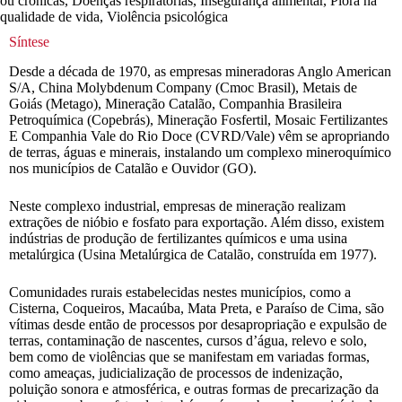
ou crônicas, Doenças respiratórias, Insegurança alimentar, Piora na
qualidade de vida, Violência psicológica
Síntese
Desde a década de 1970, as empresas mineradoras Anglo American
S/A, China Molybdenum Company (Cmoc Brasil), Metais de
Goiás (Metago), Mineração Catalão, Companhia Brasileira
Petroquímica (Copebrás), Mineração Fosfertil, Mosaic Fertilizantes
E Companhia Vale do Rio Doce (CVRD/Vale) vêm se apropriando
de terras, águas e minerais, instalando um complexo mineroquímico
nos municípios de Catalão e Ouvidor (GO).
Neste complexo industrial, empresas de mineração realizam
extrações de nióbio e fosfato para exportação. Além disso, existem
indústrias de produção de fertilizantes químicos e uma usina
metalúrgica (Usina Metalúrgica de Catalão, construída em 1977).
Comunidades rurais estabelecidas nestes municípios, como a
Cisterna, Coqueiros, Macaúba, Mata Preta, e Paraíso de Cima, são
vítimas desde então de processos por desapropriação e expulsão de
terras, contaminação de nascentes, cursos d’água, relevo e solo,
bem como de violências que se manifestam em variadas formas,
como ameaças, judicialização de processos de indenização,
poluição sonora e atmosférica, e outras formas de precarização da