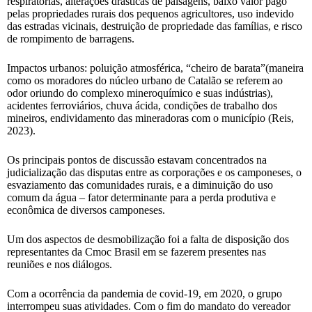
respiratórias, alterações drásticas de paisagens, baixo valor pago
pelas propriedades rurais dos pequenos agricultores, uso indevido
das estradas vicinais, destruição de propriedade das famílias, e risco
de rompimento de barragens.
Impactos urbanos: poluição atmosférica, “cheiro de barata”(maneira
como os moradores do núcleo urbano de Catalão se referem ao
odor oriundo do complexo mineroquímico e suas indústrias),
acidentes ferroviários, chuva ácida, condições de trabalho dos
mineiros, endividamento das mineradoras com o município (Reis,
2023).
Os principais pontos de discussão estavam concentrados na
judicialização das disputas entre as corporações e os camponeses, o
esvaziamento das comunidades rurais, e a diminuição do uso
comum da água – fator determinante para a perda produtiva e
econômica de diversos camponeses.
Um dos aspectos de desmobilização foi a falta de disposição dos
representantes da Cmoc Brasil em se fazerem presentes nas
reuniões e nos diálogos.
Com a ocorrência da pandemia de covid-19, em 2020, o grupo
interrompeu suas atividades. Com o fim do mandato do vereador