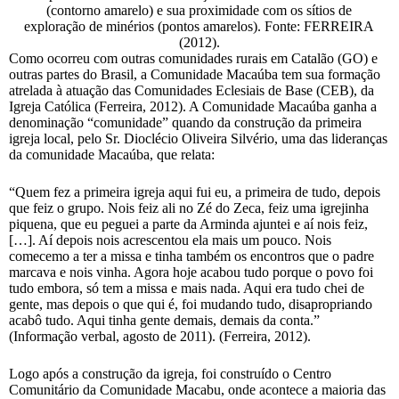
(contorno amarelo) e sua proximidade com os sítios de
exploração de minérios (pontos amarelos). Fonte: FERREIRA
(2012).
Como ocorreu com outras comunidades rurais em Catalão (GO) e
outras partes do Brasil, a Comunidade Macaúba tem sua formação
atrelada à atuação das Comunidades Eclesiais de Base (CEB), da
Igreja Católica (Ferreira, 2012). A Comunidade Macaúba ganha a
denominação “comunidade” quando da construção da primeira
igreja local, pelo Sr. Dioclécio Oliveira Silvério, uma das lideranças
da comunidade Macaúba, que relata:
“Quem fez a primeira igreja aqui fui eu, a primeira de tudo, depois
que feiz o grupo. Nois feiz ali no Zé do Zeca, feiz uma igrejinha
piquena, que eu peguei a parte da Arminda ajuntei e aí nois feiz,
[…]. Aí depois nois acrescentou ela mais um pouco. Nois
comecemo a ter a missa e tinha também os encontros que o padre
marcava e nois vinha. Agora hoje acabou tudo porque o povo foi
tudo embora, só tem a missa e mais nada. Aqui era tudo chei de
gente, mas depois o que qui é, foi mudando tudo, disapropriando
acabô tudo. Aqui tinha gente demais, demais da conta.”
(Informação verbal, agosto de 2011). (Ferreira, 2012).
Logo após a construção da igreja, foi construído o Centro
Comunitário da Comunidade Macabu, onde acontece a maioria das