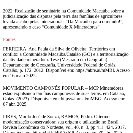
2022: Realização de seminário na Comunidade Macaúba sobre a
judicialização das disputas pela terra das famílias de agricultores
levada a cabo pelas mineradoras: “Da Macaúba para o mundo!”,
apresentando o caso “Comunidade X Mineradoras”.
Fontes
FERREIRA, Ana Paula da Silva de Oliveira. Territórios em
conflito: a Comunidade Macaúba/Catalão (GO) e a territorialização
da atividade mineradora. Tese (Mestrado em Geografia) –
Departamento de Geografia, Universidade Federal de Goiás.
Catalão, p. 172. 2012. Disponível em: https://abre.ai/mMBI. Acesso
em 16 maio 2025.
MOVIMENTO CAMPONÊS POPULAR – MCP Mineradoras
estão expulsando famílias camponesas de suas terras, em Catalão,
Goiás. (2023). Disponível em: https://abre.ai/mMBG. Acesso em:
07 abr. 2025.
PIRES, Murilo José de Souza; RAMOS, Pedro. O termo
modernização conservadora: sua origem e utilização no Brasil.
Revista Econômica do Nordeste, vol. 40, n. 3, pp 411–424, 2017.
Disponível em: https://bit.ly/4iKZcKP. Acesso em: 30 abr. 2025.