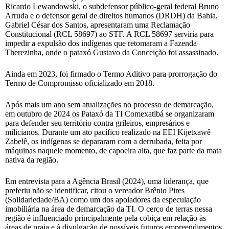
Ricardo Lewandowski, o subdefensor público-geral federal Bruno
Arruda e o defensor geral de direitos humanos (DRDH) da Bahia,
Gabriel César dos Santos, apresentaram uma Reclamação
Constitucional (RCL 58697) ao STF. A RCL 58697 serviria para
impedir a expulsão dos indígenas que retomaram a Fazenda
Therezinha, onde o pataxó Gustavo da Conceição foi assassinado.
Ainda em 2023, foi firmado o Termo Aditivo para prorrogação do
Termo de Compromisso oficializado em 2018.
Após mais um ano sem atualizações no processo de demarcação,
em outubro de 2024 os Pataxó da TI Comexatibá se organizaram
para defender seu território contra grileiros, empresários e
milicianos. Durante um ato pacífico realizado na EEI Kijetxawê
Zabelê, os indígenas se depararam com a derrubada, feita por
máquinas naquele momento, de capoeira alta, que faz parte da mata
nativa da região.
Em entrevista para a Agência Brasil (2024), uma liderança, que
preferiu não se identificar, citou o vereador Brênio Pires
(Solidariedade/BA) como um dos apoiadores da especulação
imobiliária na área de demarcação da TI. O cerco de terras nessa
região é influenciado principalmente pela cobiça em relação às
áreas de praia e à divulgação de possíveis futuros empreendimentos.