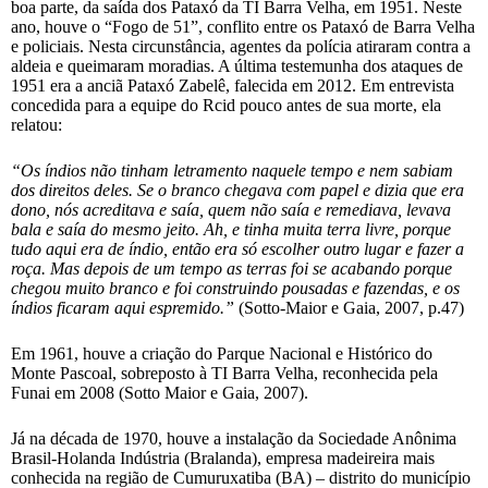
boa parte, da saída dos Pataxó da TI Barra Velha, em 1951. Neste
ano, houve o “Fogo de 51”, conflito entre os Pataxó de Barra Velha
e policiais. Nesta circunstância, agentes da polícia atiraram contra a
aldeia e queimaram moradias. A última testemunha dos ataques de
1951 era a anciã Pataxó Zabelê, falecida em 2012. Em entrevista
concedida para a equipe do Rcid pouco antes de sua morte, ela
relatou:
“Os índios não tinham letramento naquele tempo e nem sabiam
dos direitos deles. Se o branco chegava com papel e dizia que era
dono, nós acreditava e saía, quem não saía e remediava, levava
bala e saía do mesmo jeito. Ah, e tinha muita terra livre, porque
tudo aqui era de índio, então era só escolher outro lugar e fazer a
roça. Mas depois de um tempo as terras foi se acabando porque
chegou muito branco e foi construindo pousadas e fazendas, e os
índios ficaram aqui espremido.”
(Sotto-Maior e Gaia, 2007, p.47)
Em 1961, houve a criação do Parque Nacional e Histórico do
Monte Pascoal, sobreposto à TI Barra Velha, reconhecida pela
Funai em 2008 (Sotto Maior e Gaia, 2007).
Já na década de 1970, houve a instalação da Sociedade Anônima
Brasil-Holanda Indústria (Bralanda), empresa madeireira mais
conhecida na região de Cumuruxatiba (BA) – distrito do município