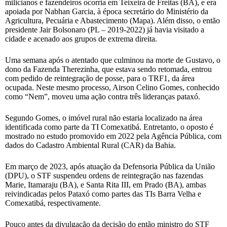
milicianos e fazendeiros ocorria em Teixeira de Freitas (BA), e era
apoiada por Nabhan Garcia, à época secretário do Ministério da
Agricultura, Pecuária e Abastecimento (Mapa). Além disso, o então
presidente Jair Bolsonaro (PL – 2019-2022) já havia visitado a
cidade e acenado aos grupos de extrema direita.
Uma semana após o atentado que culminou na morte de Gustavo, o
dono da Fazenda Therezinha, que estava sendo retomada, entrou
com pedido de reintegração de posse, para o TRF1, da área
ocupada. Neste mesmo processo, Airson Celino Gomes, conhecido
como “Nem”, moveu uma ação contra três lideranças pataxó.
Segundo Gomes, o imóvel rural não estaria localizado na área
identificada como parte da TI Comexatibá. Entretanto, o oposto é
mostrado no estudo promovido em 2022 pela Agência Pública, com
dados do Cadastro Ambiental Rural (CAR) da Bahia.
Em março de 2023, após atuação da Defensoria Pública da União
(DPU), o STF suspendeu ordens de reintegração nas fazendas
Marie, Itamaraju (BA), e Santa Rita III, em Prado (BA), ambas
reivindicadas pelos Pataxó como partes das TIs Barra Velha e
Comexatibá, respectivamente.
Pouco antes da divulgação da decisão do então ministro do STF