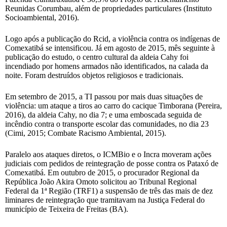
Reunidas Corumbau, além de propriedades particulares (Instituto
Socioambiental, 2016).
Logo após a publicação do Rcid, a violência contra os indígenas de
Comexatibá se intensificou. Já em agosto de 2015, mês seguinte à
publicação do estudo, o centro cultural da aldeia Cahy foi
incendiado por homens armados não identificados, na calada da
noite. Foram destruídos objetos religiosos e tradicionais.
Em setembro de 2015, a TI passou por mais duas situações de
violência: um ataque a tiros ao carro do cacique Timborana (Pereira,
2016), da aldeia Cahy, no dia 7; e uma emboscada seguida de
incêndio contra o transporte escolar das comunidades, no dia 23
(Cimi, 2015; Combate Racismo Ambiental, 2015).
Paralelo aos ataques diretos, o ICMBio e o Incra moveram ações
judiciais com pedidos de reintegração de posse contra os Pataxó de
Comexatibá. Em outubro de 2015, o procurador Regional da
República João Akira Omoto solicitou ao Tribunal Regional
Federal da 1ª Região (TRF1) a suspensão de três das mais de dez
liminares de reintegração que tramitavam na Justiça Federal do
município de Teixeira de Freitas (BA).