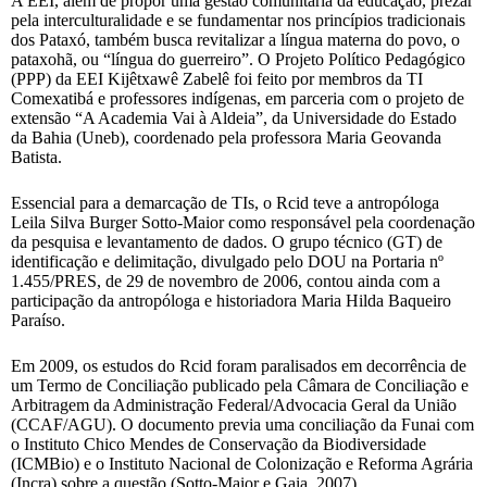
A EEI, além de propor uma gestão comunitária da educação, prezar
pela interculturalidade e se fundamentar nos princípios tradicionais
dos Pataxó, também busca revitalizar a língua materna do povo, o
pataxohã, ou “língua do guerreiro”. O Projeto Político Pedagógico
(PPP) da EEI Kijêtxawê Zabelê foi feito por membros da TI
Comexatibá e professores indígenas, em parceria com o projeto de
extensão “A Academia Vai à Aldeia”, da Universidade do Estado
da Bahia (Uneb), coordenado pela professora Maria Geovanda
Batista.
Essencial para a demarcação de TIs, o Rcid teve a antropóloga
Leila Silva Burger Sotto-Maior como responsável pela coordenação
da pesquisa e levantamento de dados. O grupo técnico (GT) de
identificação e delimitação, divulgado pelo DOU na Portaria nº
1.455/PRES, de 29 de novembro de 2006, contou ainda com a
participação da antropóloga e historiadora Maria Hilda Baqueiro
Paraíso.
Em 2009, os estudos do Rcid foram paralisados em decorrência de
um Termo de Conciliação publicado pela Câmara de Conciliação e
Arbitragem da Administração Federal/Advocacia Geral da União
(CCAF/AGU). O documento previa uma conciliação da Funai com
o Instituto Chico Mendes de Conservação da Biodiversidade
(ICMBio) e o Instituto Nacional de Colonização e Reforma Agrária
(Incra) sobre a questão (Sotto-Maior e Gaia, 2007).