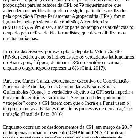
proposições para as sessões da CPI, os 79 requerimentos que
antecedem os pedidos de quebra de sigilo, parte deles realizados
pela oposição à Frente Parlamentar Agropecuária (FPA), foram
ignorados pelo presidente da comissão, Alceu Moreira
(PMDB/RS). Além disso, a maior parte do tempo das audiências foi
ocupado pela defesa de ideais ruralistas, que descredibilizam os
direitos indígenas.
Em uma das sessões, por exemplo, o deputado Valdir Colatto
(PP/SC) declarou que os indígenas são os verdadeiros latifundiários
do Brasil, pois, à época, detinham 13% do território nacional,
enquanto o agronegócio representa 8% (Cimi, 2017).
Para José Carlos Galiza, coordenador executivo da Coordenação
Nacional de Articulação das Comunidades Negras Rurais
Quilombolas (Conaq), o verdadeiro objetivo da CPI seria impedir a
titulação de territórios tradicionais. Segundo o líder quilombola,
“atropelos” como a CPI fazem com que o Incra e a Funai usem o
tempo em outras atividades que não os processos de demarcação e
titulação (Brasil de Fato, 2016)
Enquanto ocorriam os desdobramentos da CPI, em março de 2017
os indígenas ocuparam a sede do ICMBio no PND. O protesto