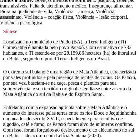
Danos à Saúde:
Doenças mentais ou sofrimento psíquico, Doenças
transmissíveis, Falta de atendimento médico, Insegurança alimentar,
Piora na qualidade de vida, Violência – ameaça, Violência –
assassinato, Violência – coação física, Violência – lesão corporal,
Violência psicológica
Síntese
Localizada no município de Prado (BA), a Terra Indígena (TI)
Comexatibá é habitada pelo povo Pataxó. Com estimativa de 732
habitantes, a TI estende-se por 28.159,86 hectares (ha) do litoral sul
da Bahia, segundo o portal Terras Indígenas no Brasil.
O extremo sul baiano é uma região de Mata Atlântica, caracterizada
por vales profundos e pela presença de recifes de corais. Os Pataxó,
por sua vez, baseiam-se na caça, pesca e plantios para sua
sobrevivência, e seu território original estendia-se entre a serra da
Mata Atlântica do sul da Bahia e do Espírito Santo.
Entretanto, com a expansão agrícola sobre a Mata Atlântica e o
aumento do interesse pelas terras entre os rios Doce e Jequitinhonha
em meados do século XVIII, especialmente para o cultivo de
algodão, café e fumo, os Pataxó foram alvo de inúmeros conflitos.
Com isso, foram forçados ao deslocamento e ao aldeamento no sul
da Bahia – de acordo com Letícia Santana (2020).