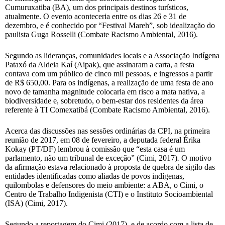
Cumuruxatiba (BA), um dos principais destinos turísticos,
atualmente. O evento aconteceria entre os dias 26 e 31 de
dezembro, e é conhecido por “Festival Mareh”, sob idealização do
paulista Guga Rosselli (Combate Racismo Ambiental, 2016).
Segundo as lideranças, comunidades locais e a Associação Indígena
Pataxó da Aldeia Kaí (Aipak), que assinaram a carta, a festa
contava com um público de cinco mil pessoas, e ingressos a partir
de R$ 650,00. Para os indígenas, a realização de uma festa de ano
novo de tamanha magnitude colocaria em risco a mata nativa, a
biodiversidade e, sobretudo, o bem-estar dos residentes da área
referente à TI Comexatibá (Combate Racismo Ambiental, 2016).
Acerca das discussões nas sessões ordinárias da CPI, na primeira
reunião de 2017, em 08 de fevereiro, a deputada federal Érika
Kokay (PT/DF) lembrou à comissão que “esta casa é um
parlamento, não um tribunal de exceção” (Cimi, 2017)
.
O motivo
da afirmação estava relacionado à proposta de quebra de sigilo das
entidades identificadas como aliadas de povos indígenas,
quilombolas e defensores do meio ambiente: a ABA, o Cimi, o
Centro de Trabalho Indigenista (CTI) e o Instituto Socioambiental
(ISA) (Cimi, 2017).
Segundo a reportagem do Cimi (2017), e de acordo com a lista de