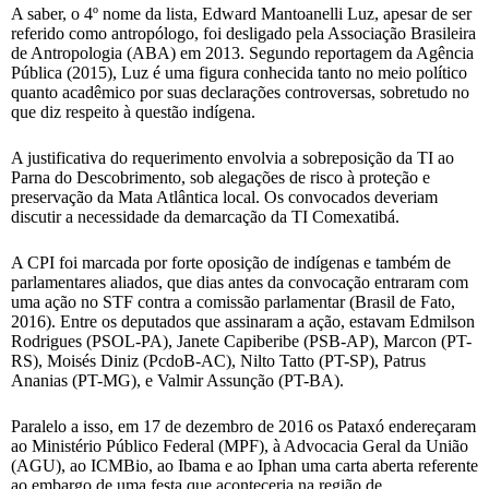
A saber, o 4º nome da lista, Edward Mantoanelli Luz, apesar de ser
referido como antropólogo, foi desligado pela Associação Brasileira
de Antropologia (ABA) em 2013. Segundo reportagem da Agência
Pública (2015), Luz é uma figura conhecida tanto no meio político
quanto acadêmico por suas declarações controversas, sobretudo no
que diz respeito à questão indígena.
A justificativa do requerimento envolvia a sobreposição da TI ao
Parna do Descobrimento, sob alegações de risco à proteção e
preservação da Mata Atlântica local. Os convocados deveriam
discutir a necessidade da demarcação da TI Comexatibá.
A CPI foi marcada por forte oposição de indígenas e também de
parlamentares aliados, que dias antes da convocação entraram com
uma ação no STF contra a comissão parlamentar (Brasil de Fato,
2016). Entre os deputados que assinaram a ação, estavam Edmilson
Rodrigues (PSOL-PA), Janete Capiberibe (PSB-AP), Marcon (PT-
RS), Moisés Diniz (PcdoB-AC), Nilto Tatto (PT-SP), Patrus
Ananias (PT-MG), e Valmir Assunção (PT-BA).
Paralelo a isso, em 17 de dezembro de 2016 os Pataxó endereçaram
ao Ministério Público Federal (MPF), à Advocacia Geral da União
(AGU), ao ICMBio, ao Ibama e ao Iphan uma carta aberta referente
ao embargo de uma festa que aconteceria na região de