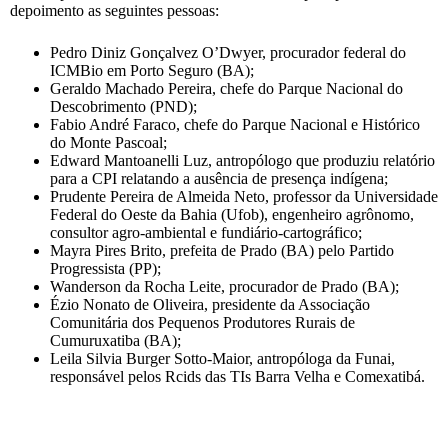
depoimento as seguintes pessoas:
Pedro Diniz Gonçalvez O’Dwyer, procurador federal do
ICMBio em Porto Seguro (BA);
Geraldo Machado Pereira, chefe do Parque Nacional do
Descobrimento (PND);
Fabio André Faraco, chefe do Parque Nacional e Histórico
do Monte Pascoal;
Edward Mantoanelli Luz, antropólogo que produziu relatório
para a CPI relatando a ausência de presença indígena;
Prudente Pereira de Almeida Neto, professor da Universidade
Federal do Oeste da Bahia (Ufob), engenheiro agrônomo,
consultor agro-ambiental e fundiário-cartográfico;
Mayra Pires Brito, prefeita de Prado (BA) pelo Partido
Progressista (PP);
Wanderson da Rocha Leite, procurador de Prado (BA);
Ézio Nonato de Oliveira, presidente da Associação
Comunitária dos Pequenos Produtores Rurais de
Cumuruxatiba (BA);
Leila Silvia Burger Sotto-Maior, antropóloga da Funai,
responsável pelos Rcids das TIs Barra Velha e Comexatibá.