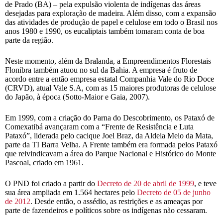
de Prado (BA) – pela expulsão violenta de indígenas das áreas
desejadas para exploração de madeira. Além disso, com a expansão
das atividades de produção de papel e celulose em todo o Brasil nos
anos 1980 e 1990, os eucaliptais também tomaram conta de boa
parte da região.
Neste momento, além da Bralanda, a Empreendimentos Florestais
Flonibra também atuou no sul da Bahia. A empresa é fruto de
acordo entre a então empresa estatal Companhia Vale do Rio Doce
(CRVD), atual Vale S.A, com as 15 maiores produtoras de celulose
do Japão, à época (Sotto-Maior e Gaia, 2007).
Em 1999, com a criação do Parna do Descobrimento, os Pataxó de
Comexatibá avançaram com a “Frente de Resistência e Luta
Pataxó”, liderada pelo cacique Joel Braz, da Aldeia Meio da Mata,
parte da TI Barra Velha. A Frente também era formada pelos Pataxó
que reivindicavam a área do Parque Nacional e Histórico do Monte
Pascoal, criado em 1961.
O PND foi criado a partir do
Decreto de 20 de abril de 1999
, e teve
sua área ampliada em 1.564 hectares pelo
Decreto de 05 de junho
de 2012
. Desde então, o assédio, as restrições e as ameaças por
parte de fazendeiros e políticos sobre os indígenas não cessaram.