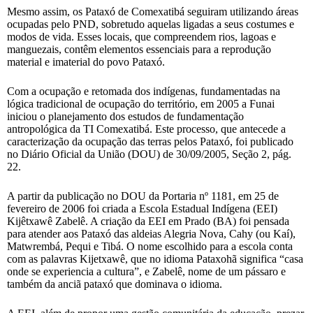
Mesmo assim, os Pataxó de Comexatibá seguiram utilizando áreas
ocupadas pelo PND, sobretudo aquelas ligadas a seus costumes e
modos de vida. Esses locais, que compreendem rios, lagoas e
manguezais, contêm elementos essenciais para a reprodução
material e imaterial do povo Pataxó.
Com a ocupação e retomada dos indígenas, fundamentadas na
lógica tradicional de ocupação do território, em 2005 a Funai
iniciou o planejamento dos estudos de fundamentação
antropológica da TI Comexatibá. Este processo, que antecede a
caracterização da ocupação das terras pelos Pataxó, foi publicado
no Diário Oficial da União (DOU) de 30/09/2005, Seção 2, pág.
22.
A partir da publicação no DOU da Portaria nº 1181, em 25 de
fevereiro de 2006 foi criada a Escola Estadual Indígena (EEI)
Kijêtxawê Zabelê. A criação da EEI em Prado (BA) foi pensada
para atender aos Pataxó das aldeias Alegria Nova, Cahy (ou Kaí),
Matwrembá, Pequi e Tibá. O nome escolhido para a escola conta
com as palavras Kijetxawê, que no idioma Pataxohã significa “casa
onde se experiencia a cultura”, e Zabelê, nome de um pássaro e
também da anciã pataxó que dominava o idioma.