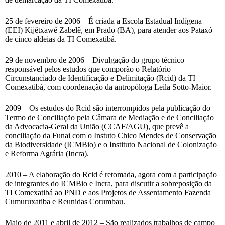
25 de fevereiro de 2006 – É criada a Escola Estadual Indígena
(EEI) Kijêtxawê Zabelê, em Prado (BA), para atender aos Pataxó
de cinco aldeias da TI Comexatibá.
29 de novembro de 2006 – Divulgação do grupo técnico
responsável pelos estudos que comporão o Relatório
Circunstanciado de Identificação e Delimitação (Rcid) da TI
Comexatibá, com coordenação da antropóloga Leila Sotto-Maior.
2009 – Os estudos do Rcid são interrompidos pela publicação do
Termo de Conciliação pela Câmara de Mediação e de Conciliação
da Advocacia-Geral da União (CCAF/AGU), que prevê a
conciliação da Funai com o Instuto Chico Mendes de Conservação
da Biodiversidade (ICMBio) e o Instituto Nacional de Colonização
e Reforma Agrária (Incra).
2010 – A elaboração do Rcid é retomada, agora com a participação
de integrantes do ICMBio e Incra, para discutir a sobreposição da
TI Comexatibá ao PND e aos Projetos de Assentamento Fazenda
Cumuruxatiba e Reunidas Corumbau.
Maio de 2011 e abril de 2012 – São realizados trabalhos de campo