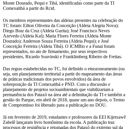
Monte Dourado, Pequi e Tibá, identificadas como parte da TI
Comexatibá a partir do Rcid.
Os membros representantes das aldeias presentes na celebração do
TC foram: Eilton Oliveira da Conceição (Aldeia Alegria Nova);
Diego Braz da Cruz (Aldeia Gurita); José Francisco Neves
Azevedo (Aldeia Kaí); Maria Flores Ferreira (Aldeia Monte
Dourado); Anderson Souza Ferreira (Aldeia Pequi); e José
Conceição Ferreira (Aldeia Tibá). O ICMBio e a Funai foram
representados, no ato de firmamento, por seus respectivos
presidentes, Ricardo Soavinski e Franklimberg Ribeiro de Freitas.
Das regras estabelecidas no TC, foi definido o etnozoneamento (ou
seja, um planejamento territorial a partir do mapeamento das áreas
de práticas tradicionais dos povos envolvidos) da área de
sobreposição da TI Comexatibá e PND. Com a discussão e
planejamento de projetos socioambientais que viabilizariam a
permanência dos Pataxó na área até a delimitação da TI e também a
gestão do Parque, em abril de 2018, quase um ano depois, o Termo
de Compromisso foi liberado para a publicação no DOU.
Já em fevereiro de 2019, estudantes e professores da EEI Kijetxawê
Zabelê lançaram livro homônimo da escola. A publicação traz
processos de resistência e retomadas dos Pataxó do extremo sul da