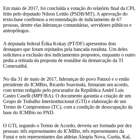
Em maio de 2017, foi concluída a votação do relatório final da CPI,
feito pelo deputado Nilson Leitão (PSDB/MT). A aprovação do
texto-base confirmou a recomendação de indiciamento de 67
pessoas, dentre elas lideranças comunitárias, servidores públicos e
antropólogos.
A deputada federal Érika Kokay (PT/DF) apresentou dois
destaques que foram rejeitados pela bancada ruralista. Um deles
solicitava a exclusão dos indiciamentos propostos, enquanto o outro
pedia a retirada da proposta de reanálise da demarcação da TI
Comexatibá.
No dia 31 de maio de 2017, lideranças do povo Pataxó e o então
presidente do ICMBio, Ricardo Soavinski, firmaram um acordo,
com termo redigido pelo procurador da República André Luis
Castro Caselli (MPF/BA). O documento garantia a criação de um
Grupo de Trabalho Interinstitucional (GTI) e elaboração de um
Termo de Compromisso (TC), com a condição de desocupação da
base do ICMBio no PND.
O GTI, segundo o Termo de Acordo, deveria ser formado por dez
pessoas: três representantes do ICMBio, três representantes da
Funai e seis representantes das aldeias Alegria Nova, Gurita, Kaí,