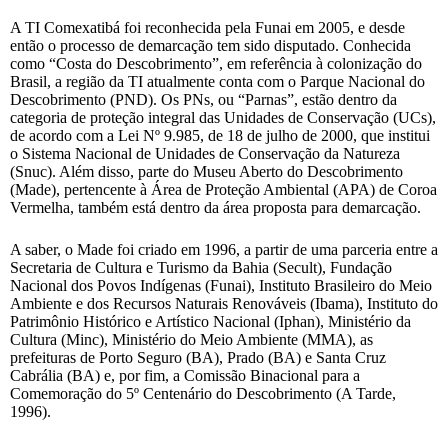
A TI Comexatibá foi reconhecida pela Funai em 2005, e desde
então o processo de demarcação tem sido disputado. Conhecida
como “Costa do Descobrimento”, em referência à colonização do
Brasil, a região da TI atualmente conta com o Parque Nacional do
Descobrimento (PND). Os PNs, ou “Parnas”, estão dentro da
categoria de proteção integral das Unidades de Conservação (UCs),
de acordo com a Lei Nº 9.985, de 18 de julho de 2000, que institui
o Sistema Nacional de Unidades de Conservação da Natureza
(Snuc). Além disso, parte do Museu Aberto do Descobrimento
(Made), pertencente à Área de Proteção Ambiental (APA) de Coroa
Vermelha, também está dentro da área proposta para demarcação.
A saber, o Made foi criado em 1996, a partir de uma parceria entre a
Secretaria de Cultura e Turismo da Bahia (Secult), Fundação
Nacional dos Povos Indígenas (Funai), Instituto Brasileiro do Meio
Ambiente e dos Recursos Naturais Renováveis (Ibama), Instituto do
Patrimônio Histórico e Artístico Nacional (Iphan), Ministério da
Cultura (Minc), Ministério do Meio Ambiente (MMA), as
prefeituras de Porto Seguro (BA), Prado (BA) e Santa Cruz
Cabrália (BA) e, por fim, a Comissão Binacional para a
Comemoração do 5º Centenário do Descobrimento (A Tarde,
1996).