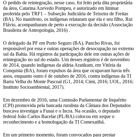
O pedido de reintegração, nesse caso, foi feito pela dita proprietária
da área, Catarina Azevedo Pompeu, e autorizado em liminar
proferida pelo TRF1 – Subseção Judiciária de Teixeira de Freitas
(BA). No manifesto, os indígenas relataram que ela e seu filho, Rui
Flávio, acompanharam de perto a execução da decisão (Associação
Brasileira de Antropologia, 2016) .
O delegado da PF em Porto Seguro (BA), Pancho Rivas, foi
responsável por essa e outras operações de desocupação no extremo
sul da Bahia. Há registros da participação dele em outras ações de
reintegração no sul do estado. Um desses registros é de novembro
de 2014, quando indígenas da aldeia Aratikum, em Vitória da
Conquista (BA), foram expulsos da área que ocupavam havia três
anos, enquanto outro é de outubro de 2016, contra indígenas da TI
Barra Velha do Monte Pascoal (G1, 2014; Cimi, 2016; UOL, 2016;
Instituto Socioambiental, 2017).
Em dezembro de 2016, uma Comissão Parlamentar de Inquérito
(CPI) promovida pela bancada ruralista da Câmara dos Deputados
buscava investigar a Funai e o Incra. Na ocasião, o deputado
federal João Carlos Bacelar (PL/BA) colocou em xeque o
reconhecimento e a homologação da TI Comexatibá.
Em um primeiro momento, foram convocados para prestar