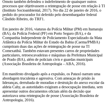
Omoto também defendeu o indeferimento de quaisquer outros
processos que objetivassem a reintegração de posse em relação à TI
(Instituto Socioambiental, 2017). No dia 22 de janeiro de 2016, o
pedido do procurador foi deferido pelo desembargador federal
Cândido Ribeiro, do TRF1.
Em janeiro de 2016, viaturas da Polícia Militar (PM) em Itamaraju
(BA), da Polícia Federal (PF) em Porto Seguro (BA), e da
Companhia Independente de Policiamento Especializado da Mata
Atlântica da Polícia Militar do Estado da Bahia (Caema/PMBA)
cumpriram duas das ações de reintegração de posse na TI
Comexatibá. Também estavam presentes carros de propriedades
particulares, retroescavadeiras e máquinas da Prefeitura Municipal
de Prado (BA), além de policiais civis e guardas municipais
(Associação Brasileira de Antropologia – ABA, 2016).
Em manifesto divulgado após a expulsão, os Pataxó narram uma
abordagem truculenta e agressiva. Com ameaças de prisão às
lideranças, derrubada de moradias e destruição do anexo escolar da
aldeia Cahy, as autoridades exigiram a desocupação imediata, sem
apresentar outros documentos oficiais além da decisão que
autorizava uma reintegração de posse (Associação Brasileira de
Antropologia, 2016).