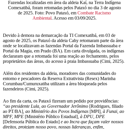
Fazendas localizadas em área da aldeia Kaí, na Terra Indígena
Comexatibá, foram retomadas pelos Pataxó no dia 3 de agosto
de 2025. Foto: Povo Pataxó, em
Combate Racismo
Ambiental
. Acesso em 03/09/2025.
Devido à demora na demarcação da TI Comexatibá, em 03 de
agosto de 2025, os Pataxó da aldeia Cahy retomaram parte da área
onde se localizavam as fazendas Portal da Fazenda Imbassuaba e
Portal da Magia, em Prado (BA). Em carta divulgada, os indígenas
declararam que a retomada foi uma reação ao fechamento, pelos
proprietários das áreas, do acesso à praia Imbassuaba (Cimi, 2025).
Além dos residentes da aldeia, moradores das comunidades do
entorno e pescadores da Reserva Extrativista (Resex) Marinha
Corumbau/Cumuruxatiba utilizam a área bloqueada pelos
fazendeiros (Cimi, 2025).
Ao fim da carta, os Pataxó fizeram um pedido por providências:
“ao presidente Lula, ao Governador Jerônimo
[Rodrigues, filiado
ao PT/BA]
, ao Ministério dos Povos Indígenas
[MPI]
, à Funai, ao
MPF, MPE
[Ministério Público Estadual]
, à DPU, DPE
[Defensoria Pública do Estado]
e ao Incra que façam valer nossos
direitos, protejam nosso povo, nossas lideranças, enfim,