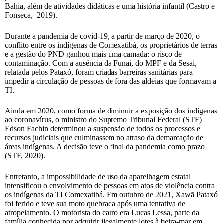
Bahia, além de atividades didáticas e uma história infantil (Castro e
Fonseca, 2019).
Durante a pandemia de covid-19, a partir de março de 2020, o
conflito entre os indígenas de Comexatibá, os proprietários de terras
e a gestão do PND ganhou mais uma camada: o risco de
contaminação. Com a ausência da Funai, do MPF e da Sesai,
relatada pelos Pataxó, foram criadas barreiras sanitárias para
impedir a circulação de pessoas de fora das aldeias que formavam a
TI.
Ainda em 2020, como forma de diminuir a exposição dos indígenas
ao coronavírus, o ministro do Supremo Tribunal Federal (STF)
Edson Fachin determinou a suspensão de todos os processos e
recursos judiciais que culminassem no atraso da demarcação de
áreas indígenas. A decisão teve o final da pandemia como prazo
(STF, 2020).
Entretanto, a impossibilidade de uso da aparelhagem estatal
intensificou o envolvimento de pessoas em atos de violência contra
os indígenas da TI Comexatibá. Em outubro de 2021, Xawã Pataxó
foi ferido e teve sua moto quebrada após uma tentativa de
atropelamento. O motorista do carro era Lucas Lessa, parte da
família conhecida por adquirir ilegalmente lotes à beira-mar em