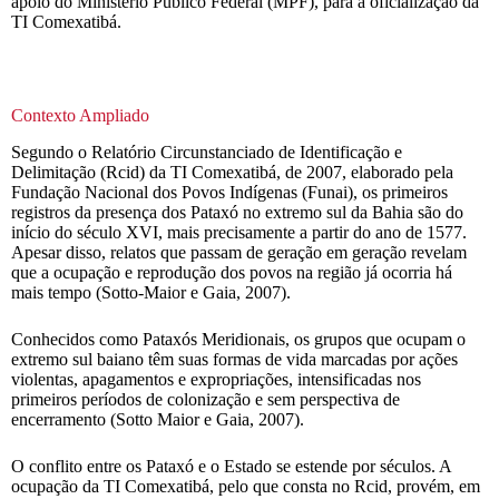
apoio do Ministério Público Federal (MPF), para a oficialização da
TI Comexatibá.
Contexto Ampliado
Segundo o Relatório Circunstanciado de Identificação e
Delimitação (Rcid) da TI Comexatibá, de 2007, elaborado pela
Fundação Nacional dos Povos Indígenas (Funai), os primeiros
registros da presença dos Pataxó no extremo sul da Bahia são do
início do século XVI, mais precisamente a partir do ano de 1577.
Apesar disso, relatos que passam de geração em geração revelam
que a ocupação e reprodução dos povos na região já ocorria há
mais tempo (Sotto-Maior e Gaia, 2007).
Conhecidos como Pataxós Meridionais, os grupos que ocupam o
extremo sul baiano têm suas formas de vida marcadas por ações
violentas, apagamentos e expropriações, intensificadas nos
primeiros períodos de colonização e sem perspectiva de
encerramento (Sotto Maior e Gaia, 2007).
O conflito entre os Pataxó e o Estado se estende por séculos. A
ocupação da TI Comexatibá, pelo que consta no Rcid, provém, em