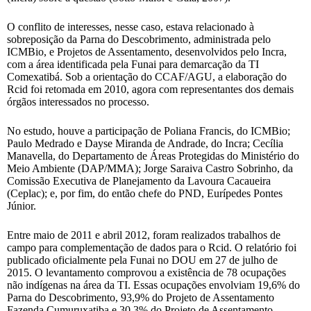
O conflito de interesses, nesse caso, estava relacionado à
sobreposição da Parna do Descobrimento, administrada pelo
ICMBio, e Projetos de Assentamento, desenvolvidos pelo Incra,
com a área identificada pela Funai para demarcação da TI
Comexatibá. Sob a orientação do CCAF/AGU, a elaboração do
Rcid foi retomada em 2010, agora com representantes dos demais
órgãos interessados no processo.
No estudo, houve a participação de Poliana Francis, do ICMBio;
Paulo Medrado e Dayse Miranda de Andrade, do Incra; Cecília
Manavella, do Departamento de Áreas Protegidas do Ministério do
Meio Ambiente (DAP/MMA); Jorge Saraiva Castro Sobrinho, da
Comissão Executiva de Planejamento da Lavoura Cacaueira
(Ceplac); e, por fim, do então chefe do PND, Eurípedes Pontes
Júnior.
Entre maio de 2011 e abril 2012, foram realizados trabalhos de
campo para complementação de dados para o Rcid. O relatório foi
publicado oficialmente pela Funai no DOU em 27 de julho de
2015. O levantamento comprovou a existência de 78 ocupações
não indígenas na área da TI. Essas ocupações envolviam 19,6% do
Parna do Descobrimento, 93,9% do Projeto de Assentamento
Fazenda Cumuruxatiba e 30,3% do Projeto de Assentamento