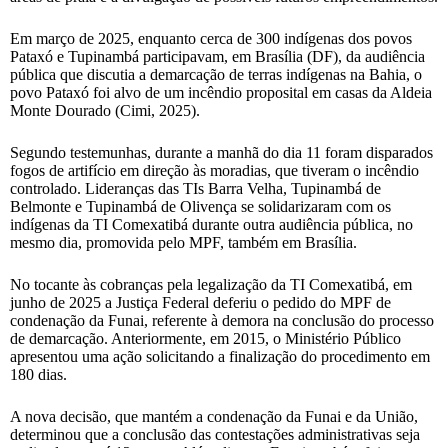
Em março de 2025, enquanto cerca de 300 indígenas dos povos
Pataxó e Tupinambá participavam, em Brasília (DF), da audiência
pública que discutia a demarcação de terras indígenas na Bahia, o
povo Pataxó foi alvo de um incêndio proposital em casas da Aldeia
Monte Dourado (Cimi, 2025).
Segundo testemunhas, durante a manhã do dia 11 foram disparados
fogos de artifício em direção às moradias, que tiveram o incêndio
controlado. Lideranças das TIs Barra Velha, Tupinambá de
Belmonte e Tupinambá de Olivença se solidarizaram com os
indígenas da TI Comexatibá durante outra audiência pública, no
mesmo dia, promovida pelo MPF, também em Brasília.
No tocante às cobranças pela legalização da TI Comexatibá, em
junho de 2025 a Justiça Federal deferiu o pedido do MPF de
condenação da Funai, referente à demora na conclusão do processo
de demarcação. Anteriormente, em 2015, o Ministério Público
apresentou uma ação solicitando a finalização do procedimento em
180 dias.
A nova decisão, que mantém a condenação da Funai e da União,
determinou que a conclusão das contestações administrativas seja