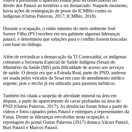
visava a pressionar o aparelho estatal pelo reconhecimento do
direito dos Pataxó ao território a ser demarcado. Naquele momento,
havia ações de reintegração de posse do ICMBio contra os
indígenas (Outras Palavras, 2017; ICMBio, 2018).
Durante a ocupação, o então ministro do meio ambiente José
Sarney Filho (PV) recebeu em seu gabinete algumas lideranças
pataxó, e determinou que soluções para o conflito fossem buscadas
com base no diálogo.
Além de reivindicar a demarcação da TI Comexatibá, os indígenas
cobraram a Secretaria Especial de Saúde Indígena (Sesai) do
Ministério da Saúde (MS) pela dificuldade de acesso aos serviços
de saúde. O desejo era que a Estrada Real, parte do PND, pudesse
ser usada pelos veículos da Sesai em caso de atendimento médico
urgente, pois o trecho já era utilizado para passeios turísticos.
Também foi citada a suspeita de atividade mineral na área em
disputa, a partir do aparecimento de cavas profundas na área do
PND (Outras Palavras, 2017). As denúncias foram feitas a partir de
vídeos e fotos captados pelos Pataxó e entregues a representantes da
Funai. Dentre as lideranças envolvidas nesta ocupação, a
reportagem do portal Outras Palavras (2017) destaca Alicuri Pataxó,
Buri Pataxó e Marcos Pataxó.