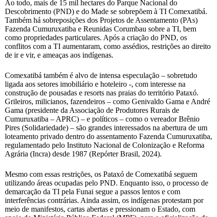
Ao todo, mais de 15 mil hectares do Parque Nacional do
Descobrimento (PND) e do Made se sobrepõem à TI Comexatibá.
Também há sobreposições dos Projetos de Assentamento (PAs)
Fazenda Cumuruxatiba e Reunidas Corumbau sobre a TI, bem
como propriedades particulares. Após a criação do PND, os
conflitos com a TI aumentaram, como assédios, restrições ao direito
de ir e vir, e ameaças aos indígenas.
Comexatibá também é alvo de intensa especulação – sobretudo
ligada aos setores imobiliário e hoteleiro -, com interesse na
construção de pousadas e resorts nas praias do território Pataxó.
Grileiros, milicianos, fazendeiros – como Genivaldo Gama e André
Gama (presidente da Associação de Produtores Rurais de
Cumuruxatiba – APRC) – e políticos – como o vereador Brênio
Pires (Solidariedade) – são grandes interessados na abertura de um
loteamento privado dentro do assentamento Fazenda Cumuruxatiba,
regulamentado pelo Instituto Nacional de Colonização e Reforma
Agrária (Incra) desde 1987 (Repórter Brasil, 2024).
Mesmo com essas restrições, os Pataxó de Comexatibá seguem
utilizando áreas ocupadas pelo PND. Enquanto isso, o processo de
demarcação da TI pela Funai segue a passos lentos e com
interferências contrárias. Ainda assim, os indígenas protestam por
meio de manifestos, cartas abertas e pressionam o Estado, com