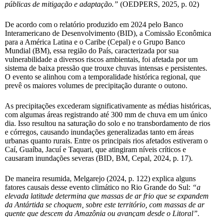
públicas de mitigação e adaptação.”
(OEDPERS, 2025, p. 02)
De acordo com o relatório produzido em 2024 pelo Banco
Interamericano de Desenvolvimento (BID), a Comissão Econômica
para a América Latina e o Caribe (Cepal) e o Grupo Banco
Mundial (BM), essa região do País, caracterizada por sua
vulnerabilidade a diversos riscos ambientais, foi afetada por um
sistema de baixa pressão que trouxe chuvas intensas e persistentes.
O evento se alinhou com a temporalidade histórica regional, que
prevê os maiores volumes de precipitação durante o outono.
As precipitações excederam significativamente as médias históricas,
com algumas áreas registrando até 300 mm de chuva em um único
dia. Isso resultou na saturação do solo e no transbordamento de rios
e córregos, causando inundações generalizadas tanto em áreas
urbanas quanto rurais. Entre os principais rios afetados estiveram o
Caí, Guaíba, Jacuí e Taquari, que atingiram níveis críticos e
causaram inundações severas (BID, BM, Cepal, 2024, p. 17).
De maneira resumida, Melgarejo (2024, p. 122) explica alguns
fatores causais desse evento climático no Rio Grande do Sul:
“a
elevada latitude determina que massas de ar frio que se expandem
da Antártida se choquem, sobre este território, com massas de ar
quente que descem da Amazônia ou avançam desde o Litoral”.