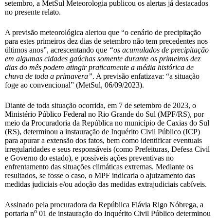
setembro, a MetSul Meteorologia publicou os alertas já destacados
no presente relato.
A previsão meteorológica alertou que “o cenário de precipitação
para estes primeiros dez dias de setembro não tem precedentes nos
últimos anos”, acrescentando que
“os acumulados de precipitação
em algumas cidades gaúchas somente durante os primeiros dez
dias do mês podem atingir praticamente a média histórica de
chuva de toda a primavera”
. A previsão enfatizava: “a situação
foge ao convencional” (MetSul, 06/09/2023).
Diante de toda situação ocorrida, em 7 de setembro de 2023, o
Ministério Público Federal no Rio Grande do Sul (MPF/RS), por
meio da Procuradoria da República no município de Caxias do Sul
(RS), determinou a instauração de Inquérito Civil Público (ICP)
para apurar a extensão dos fatos, bem como identificar eventuais
irregularidades e seus responsáveis (como Prefeituras, Defesa Civil
e Governo do estado), e possíveis ações preventivas no
enfrentamento das situações climáticas extremas. Mediante os
resultados, se fosse o caso, o MPF indicaria o ajuizamento das
medidas judiciais e/ou adoção das medidas extrajudiciais cabíveis.
Assinado pela procuradora da República Flávia Rigo Nóbrega, a
o
portaria n
01 de instauração do Inquérito Civil Público determinou