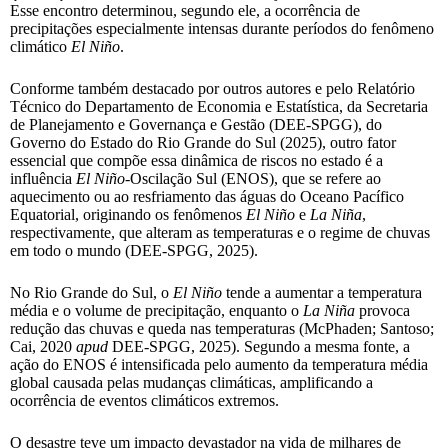
Esse encontro determinou, segundo ele, a ocorrência de
precipitações especialmente intensas durante períodos do fenômeno
climático
El Niño
.
Conforme também destacado por outros autores e pelo Relatório
Técnico do Departamento de Economia e Estatística, da Secretaria
de Planejamento e Governança e Gestão (DEE-SPGG), do
Governo do Estado do Rio Grande do Sul (2025), outro fator
essencial que compõe essa dinâmica de riscos no estado é a
influência
El Niño
-Oscilação Sul (ENOS), que se refere ao
aquecimento ou ao resfriamento das águas do Oceano Pacífico
Equatorial, originando os fenômenos
El Niño
e
La Niña
,
respectivamente, que alteram as temperaturas e o regime de chuvas
em todo o mundo (DEE-SPGG, 2025).
No Rio Grande do Sul, o
El Niño
tende a aumentar a temperatura
média e o volume de precipitação, enquanto o
La Niña
provoca
redução das chuvas e queda nas temperaturas (McPhaden; Santoso;
Cai, 2020
apud
DEE-SPGG, 2025). Segundo a mesma fonte, a
ação do ENOS é intensificada pelo aumento da temperatura média
global causada pelas mudanças climáticas, amplificando a
ocorrência de eventos climáticos extremos.
O desastre teve um impacto devastador na vida de milhares de