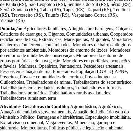
de Paula (RS), São Leopoldo (RS), Sentinela do Sul (RS), Sério (RS),
Sertão Santana (RS), Tabaí (RS), Tapes (RS), Taquari (RS), Teutônia
(RS), Travesseiro (RS), Triunfo (RS), Vespasiano Correa (RS),
Viamão (RS)
População:
Agricultores familiares, Atingidos por barragens, Caiçaras,
Catadores de caranguejo, Ciganos, Comunidades urbanas, Cooperados
recicladores de lixo, Extrativistas, Marisqueiras, Migrantes, Moradores
de aterros e/ou terrenos contaminados, Moradores de bairros atingidos
por acidentes ambientais, Moradores do entorno de lixões, Moradores
do entorno de unidades de conservação, Moradores do entorno de
zonas portuárias e de navegação, Moradores em periferias, ocupações
e favelas, Mulheres, Operários, Pantaneiros, Pescadores artesanais,
Pessoas em situação de rua, Pomeranos, População LGBTQIAPN+,
Posseiros, Povos e comunidades de terreiros, Povos indígenas,
Quilombolas, Trabalhadores de minas, Trabalhadores do setor turístico,
Trabalhadores em atividades insalubres, Trabalhadores informais,
Trabalhadores portuários, Trabalhadores rurais assalariados,
Trabalhadores rurais sem terra
Atividades Geradoras do Conflito:
Agroindústria, Agrotóxicos,
Atuação de entidades governamentais, Atuação do Judiciário e/ou do
Ministério Público, Barragens e hidrelétricas, Especulação imobiliária,
Extrativismo comercial, Mega-eventos, Mineração, garimpo e
siderurgia, Monoculturas, Políticas públicas e legislação ambiental