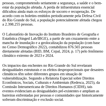
pessoas, comprometendo seriamente a segurança, a saúde e o bem-
estar da população afetada. A perda de infraestrutura essencial
dificultou ainda mais os esforços de socorro e recuperação. De
acordo com os boletins emitidos periodicamente pela Defesa Civil
do Rio Grande do Sul, a população potencialmente afetada chegou
a 2.398.255 pessoas.
O Laboratório de Inovação do Instituto Brasileiro de Geografia e
Estatística (Singed Lab/IBGE), a partir de um cruzamento entre a
mancha de inundação e a geolocalização da população (com base
no Censo Demográfico 2022), contabilizou 876.565 pessoas
diretamente afetadas (BID, BM, Cepal, 2024, p. 17) pelo fenômeno
climático extremo de 2023 e 2024.
Os impactos das enchentes no Rio Grande do Sul revelaram
desigualdades estruturais e os efeitos desproporcionais que desastres
climáticos têm sobre diferentes grupos em situação de
vulnerabilização. Segundo a Relatoria Especial sobre Direitos
Econômicos, Sociais, Culturais e Ambientais (Redesca, 2025), da
Comissão Interamericana de Direitos Humanos (CIDH), tais
eventos evidenciam as desigualdades pré-existentes e ampliam as
barreiras enfrentadas por pessoas e comunidades que historicamente
sofreram discriminação e exclusão social.