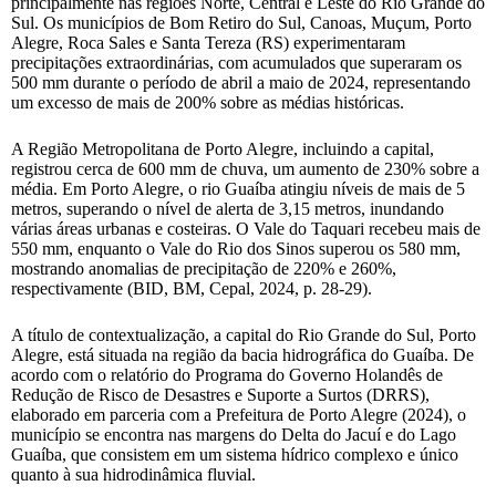
principalmente nas regiões Norte, Central e Leste do Rio Grande do
Sul. Os municípios de Bom Retiro do Sul, Canoas, Muçum, Porto
Alegre, Roca Sales e Santa Tereza (RS) experimentaram
precipitações extraordinárias, com acumulados que superaram os
500 mm durante o período de abril a maio de 2024, representando
um excesso de mais de 200% sobre as médias históricas.
A Região Metropolitana de Porto Alegre, incluindo a capital,
registrou cerca de 600 mm de chuva, um aumento de 230% sobre a
média. Em Porto Alegre, o rio Guaíba atingiu níveis de mais de 5
metros, superando o nível de alerta de 3,15 metros, inundando
várias áreas urbanas e costeiras. O Vale do Taquari recebeu mais de
550 mm, enquanto o Vale do Rio dos Sinos superou os 580 mm,
mostrando anomalias de precipitação de 220% e 260%,
respectivamente (BID, BM, Cepal, 2024, p. 28-29).
A título de contextualização, a capital do Rio Grande do Sul, Porto
Alegre, está situada na região da bacia hidrográfica do Guaíba. De
acordo com o relatório do Programa do Governo Holandês de
Redução de Risco de Desastres e Suporte a Surtos (DRRS),
elaborado em parceria com a Prefeitura de Porto Alegre (2024), o
município se encontra nas margens do Delta do Jacuí e do Lago
Guaíba, que consistem em um sistema hídrico complexo e único
quanto à sua hidrodinâmica fluvial.