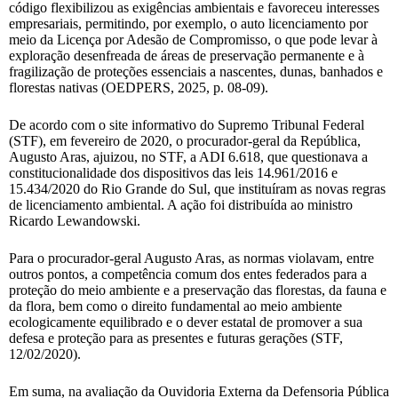
código flexibilizou as exigências ambientais e favoreceu interesses
empresariais, permitindo, por exemplo, o auto licenciamento por
meio da Licença por Adesão de Compromisso, o que pode levar à
exploração desenfreada de áreas de preservação permanente e à
fragilização de proteções essenciais a nascentes, dunas, banhados e
florestas nativas (OEDPERS, 2025, p. 08-09).
De acordo com o site informativo do Supremo Tribunal Federal
(STF), em fevereiro de 2020, o procurador-geral da República,
Augusto Aras, ajuizou, no STF, a ADI 6.618, que questionava a
constitucionalidade dos dispositivos das leis 14.961/2016 e
15.434/2020 do Rio Grande do Sul, que instituíram as novas regras
de licenciamento ambiental. A ação foi distribuída ao ministro
Ricardo Lewandowski.
Para o procurador-geral Augusto Aras, as normas violavam, entre
outros pontos, a competência comum dos entes federados para a
proteção do meio ambiente e a preservação das florestas, da fauna e
da flora, bem como o direito fundamental ao meio ambiente
ecologicamente equilibrado e o dever estatal de promover a sua
defesa e proteção para as presentes e futuras gerações (STF,
12/02/2020).
Em suma, na avaliação da Ouvidoria Externa da Defensoria Pública