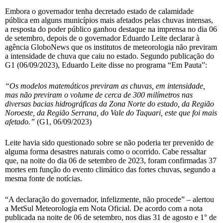
Embora o governador tenha decretado estado de calamidade
pública em alguns municípios mais afetados pelas chuvas intensas,
a resposta do poder público ganhou destaque na imprensa no dia 06
de setembro, depois de o governador Eduardo Leite declarar à
agência GloboNews que os institutos de meteorologia não previram
a intensidade de chuva que caiu no estado. Segundo publicação do
G1 (06/09/2023), Eduardo Leite disse no programa “Em Pauta”:
“Os modelos matemáticos previram as chuvas, em intensidade,
mas não previram o volume de cerca de 300 milímetros nas
diversas bacias hidrográficas da Zona Norte do estado, da Região
Noroeste, da Região Serrana, do Vale do Taquari, este que foi mais
afetado.”
(G1, 06/09/2023)
Leite havia sido questionado sobre se não poderia ter prevenido de
alguma forma desastres naturais como o ocorrido. Cabe ressaltar
que, na noite do dia 06 de setembro de 2023, foram confirmadas 37
mortes em função do evento climático das fortes chuvas, segundo a
mesma fonte de notícias.
“A declaração do governador, infelizmente, não procede” – alertou
a MetSul Meteorologia em Nota Oficial. De acordo com a nota
publicada na noite de 06 de setembro, nos dias 31 de agosto e 1° de