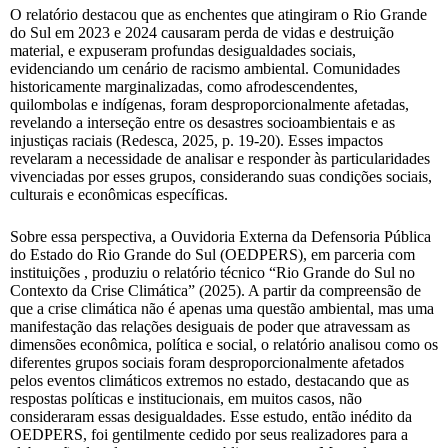
O relatório destacou que as enchentes que atingiram o Rio Grande
do Sul em 2023 e 2024 causaram perda de vidas e destruição
material, e expuseram profundas desigualdades sociais,
evidenciando um cenário de racismo ambiental. Comunidades
historicamente marginalizadas, como afrodescendentes,
quilombolas e indígenas, foram desproporcionalmente afetadas,
revelando a interseção entre os desastres socioambientais e as
injustiças raciais (Redesca, 2025, p. 19-20). Esses impactos
revelaram a necessidade de analisar e responder às particularidades
vivenciadas por esses grupos, considerando suas condições sociais,
culturais e econômicas específicas.
Sobre essa perspectiva, a Ouvidoria Externa da Defensoria Pública
do Estado do Rio Grande do Sul (OEDPERS), em parceria com
instituições , produziu o relatório técnico “Rio Grande do Sul no
Contexto da Crise Climática” (2025). A partir da compreensão de
que a crise climática não é apenas uma questão ambiental, mas uma
manifestação das relações desiguais de poder que atravessam as
dimensões econômica, política e social, o relatório analisou como os
diferentes grupos sociais foram desproporcionalmente afetados
pelos eventos climáticos extremos no estado, destacando que as
respostas políticas e institucionais, em muitos casos, não
consideraram essas desigualdades. Esse estudo, então inédito da
OEDPERS, foi gentilmente cedido por seus realizadores para a