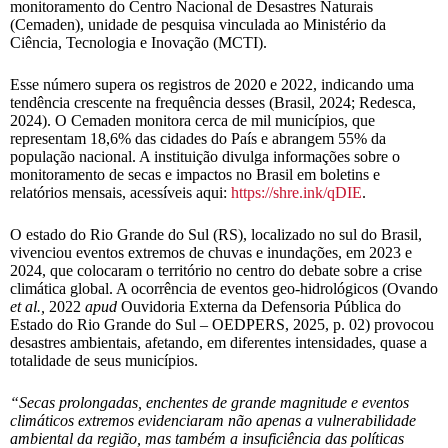
monitoramento do Centro Nacional de Desastres Naturais
(Cemaden), unidade de pesquisa vinculada ao Ministério da
Ciência, Tecnologia e Inovação (MCTI).
Esse número supera os registros de 2020 e 2022, indicando uma
tendência crescente na frequência desses (Brasil, 2024; Redesca,
2024). O Cemaden monitora cerca de mil municípios, que
representam 18,6% das cidades do País e abrangem 55% da
população nacional. A instituição divulga informações sobre o
monitoramento de secas e impactos no Brasil em boletins e
relatórios mensais, acessíveis aqui:
https://shre.ink/qDIE
.
O estado do Rio Grande do Sul (RS), localizado no sul do Brasil,
vivenciou eventos extremos de chuvas e inundações, em 2023 e
2024, que colocaram o território no centro do debate sobre a crise
climática global. A ocorrência de eventos geo-hidrológicos (Ovando
et al.,
2022
apud
Ouvidoria Externa da Defensoria Pública do
Estado do Rio Grande do Sul – OEDPERS, 2025, p. 02) provocou
desastres ambientais, afetando, em diferentes intensidades, quase a
totalidade de seus municípios.
“Secas prolongadas, enchentes de grande magnitude e eventos
climáticos extremos evidenciaram não apenas a vulnerabilidade
ambiental da região, mas também a insuficiência das políticas