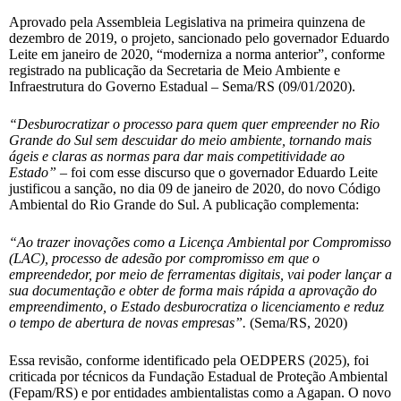
Aprovado pela Assembleia Legislativa na primeira quinzena de
dezembro de 2019, o projeto, sancionado pelo governador Eduardo
Leite em janeiro de 2020, “moderniza a norma anterior”, conforme
registrado na publicação da Secretaria de Meio Ambiente e
Infraestrutura do Governo Estadual – Sema/RS (09/01/2020).
“Desburocratizar o processo para quem quer empreender no Rio
Grande do Sul sem descuidar do meio ambiente, tornando mais
ágeis e claras as normas para dar mais competitividade ao
Estado”
– foi com esse discurso que o governador Eduardo Leite
justificou a sanção, no dia 09 de janeiro de 2020, do novo Código
Ambiental do Rio Grande do Sul. A publicação complementa:
“Ao trazer inovações como a Licença Ambiental por Compromisso
(LAC), processo de adesão por compromisso em que o
empreendedor, por meio de ferramentas digitais, vai poder lançar a
sua documentação e obter de forma mais rápida a aprovação do
empreendimento, o Estado desburocratiza o licenciamento e reduz
o tempo de abertura de novas empresas”.
(Sema/RS, 2020)
Essa revisão, conforme identificado pela OEDPERS (2025), foi
criticada por técnicos da Fundação Estadual de Proteção Ambiental
(Fepam/RS) e por entidades ambientalistas como a Agapan. O novo