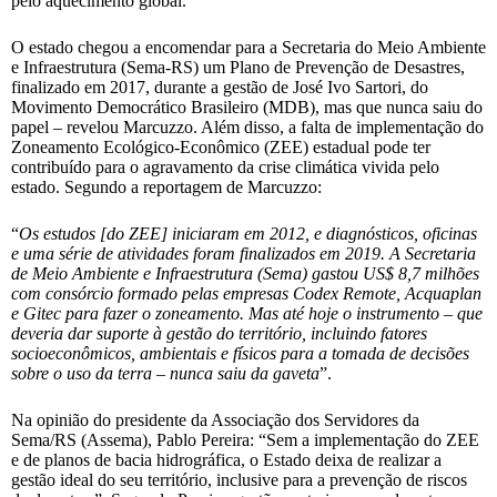
pelo aquecimento global.
O estado chegou a encomendar para a Secretaria do Meio Ambiente
e Infraestrutura (Sema-RS) um Plano de Prevenção de Desastres,
finalizado em 2017, durante a gestão de José Ivo Sartori, do
Movimento Democrático Brasileiro (MDB), mas que nunca saiu do
papel – revelou Marcuzzo. Além disso, a falta de implementação do
Zoneamento Ecológico-Econômico (ZEE) estadual pode ter
contribuído para o agravamento da crise climática vivida pelo
estado. Segundo a reportagem de Marcuzzo:
“
Os estudos [do ZEE] iniciaram em 2012, e diagnósticos, oficinas
e uma série de atividades foram finalizados em 2019. A Secretaria
de Meio Ambiente e Infraestrutura (Sema) gastou US$ 8,7 milhões
com consórcio formado pelas empresas Codex Remote, Acquaplan
e Gitec para fazer o zoneamento. Mas até hoje o instrumento – que
deveria dar suporte à gestão do território, incluindo fatores
socioeconômicos, ambientais e físicos para a tomada de decisões
sobre o uso da terra – nunca saiu da gaveta
”.
Na opinião do presidente da Associação dos Servidores da
Sema/RS (Assema), Pablo Pereira: “Sem a implementação do ZEE
e de planos de bacia hidrográfica, o Estado deixa de realizar a
gestão ideal do seu território, inclusive para a prevenção de riscos