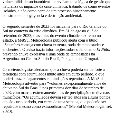
vulnerabilidade socioambiental e revelam uma lógica de gestão que
naturaliza os impactos da crise climática, tratando-os como eventos
isolados, e não como parte de um processo historicamente
construído de negligência e destruição ambiental.
O segundo semestre de 2023 foi marcante para o Rio Grande do
Sul no contexto da crise climática. Em 31 de agosto e 1° de
setembro de 2023, dias antes do evento climático extremo no
estado, a MetSul Meteorologia publicou alerta com o título:
“Setembro começa com chuva extrema, onda de tempestades e
enchentes”. O aviso trazia informações sobre o fenômeno
El Niño
,
prevendo chuva excessiva e uma onda de tempestades na
Argentina, no Centro-Sul do Brasil, Paraguai e no Uruguai.
Os meteorologistas alertaram que a chuva poderia ser de forte a
torrencial com acumulados muito altos em curto período, o que
poderia trazer alagamentos e inundações repentinas. A MetSul
Meteorologia advertiu para “volumes excepcionalmente altos de
chuva no Sul do Brasil” nos primeiros dez dias de setembro de
2023, com marcas extremamente altas de precipitação em diversos
municípios. “Os acumulados devem ser tão altos em alguns pontos
em tão curto período, em cerca de uma semana, que poderão ser
reputados mesmo como extraordinários” (MetSul Meteorologia, set.
2023).