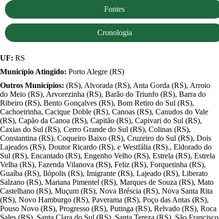
Fontes
Cronologia
UF:
RS
Município Atingido:
Porto Alegre (RS)
Outros Municípios:
(RS), Alvorada (RS), Anta Gorda (RS), Arroio
do Meio (RS), Arvorezinha (RS), Barão do Triunfo (RS), Barra do
Ribeiro (RS), Bento Gonçalves (RS), Bom Retiro do Sul (RS),
Cachoeirinha, Cacique Doble (RS), Canoas (RS), Canudos do Vale
(RS), Capão da Canoa (RS), Capitão (RS), Capivari do Sul (RS),
Caxias do Sul (RS), Cerro Grande do Sul (RS), Colinas (RS),
Constantina (RS), Coqueiro Baixo (RS), Cruzeiro do Sul (RS), Dois
Lajeados (RS), Doutor Ricardo (RS), e Westfália (RS)., Eldorado do
Sul (RS), Encantado (RS), Engenho Velho (RS), Estrela (RS), Estrela
Velha (RS), Fazenda Vilanova (RS), Feliz (RS), Forquetinha (RS),
Guaíba (RS), Ilópolis (RS), Imigrante (RS), Lajeado (RS), Liberato
Salzano (RS), Mariana Pimentel (RS), Marques de Souza (RS), Mato
Castelhano (RS), Muçum (RS), Nova Bréscia (RS), Nova Santa Rita
(RS), Novo Hamburgo (RS), Paverama (RS), Poço das Antas (RS),
Pouso Novo (RS), Progresso (RS), Putinga (RS), Relvado (RS), Roca
Sales (RS), Santa Clara do Sul (RS), Santa Tereza (RS), São Francisco