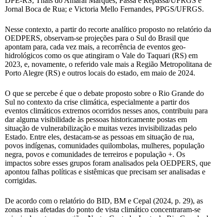
DPE-RS; Thais do Amaral Marques, Passa e Repassa/UFRGS e
Jornal Boca de Rua; e Victoria Mello Fernandes, PPGS/UFRGS.
Nesse contexto, a partir do recorte analítico proposto no relatório da
OEDPERS, observam-se projeções para o Sul do Brasil que
apontam para, cada vez mais, a recorrência de eventos geo-
hidrológicos como os que atingiram o Vale do Taquari (RS) em
2023, e, novamente, o referido vale mais a Região Metropolitana de
Porto Alegre (RS) e outros locais do estado, em maio de 2024.
O que se percebe é que o debate proposto sobre o Rio Grande do
Sul no contexto da crise climática, especialmente a partir dos
eventos climáticos extremos ocorridos nesses anos, contribuiu para
dar alguma visibilidade às pessoas historicamente postas em
situação de vulnerabilização e muitas vezes invisibilizadas pelo
Estado. Entre eles, destacam-se as pessoas em situação de rua,
povos indígenas, comunidades quilombolas, mulheres, população
negra, povos e comunidades de terreiros e população +. Os
impactos sobre esses grupos foram analisados pela OEDPERS, que
apontou falhas políticas e sistêmicas que precisam ser analisadas e
corrigidas.
De acordo com o relatório do BID, BM e Cepal (2024, p. 29), as
zonas mais afetadas do ponto de vista climático concentraram-se