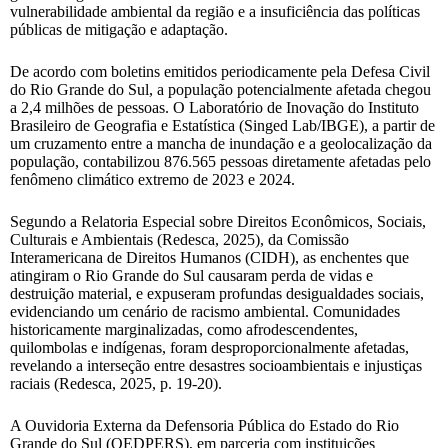
vulnerabilidade ambiental da região e a insuficiência das políticas
públicas de mitigação e adaptação.
De acordo com boletins emitidos periodicamente pela Defesa Civil
do Rio Grande do Sul, a população potencialmente afetada chegou
a 2,4 milhões de pessoas. O Laboratório de Inovação do Instituto
Brasileiro de Geografia e Estatística (Singed Lab/IBGE), a partir de
um cruzamento entre a mancha de inundação e a geolocalização da
população, contabilizou 876.565 pessoas diretamente afetadas pelo
fenômeno climático extremo de 2023 e 2024.
Segundo a Relatoria Especial sobre Direitos Econômicos, Sociais,
Culturais e Ambientais (Redesca, 2025), da Comissão
Interamericana de Direitos Humanos (CIDH), as enchentes que
atingiram o Rio Grande do Sul causaram perda de vidas e
destruição material, e expuseram profundas desigualdades sociais,
evidenciando um cenário de racismo ambiental. Comunidades
historicamente marginalizadas, como afrodescendentes,
quilombolas e indígenas, foram desproporcionalmente afetadas,
revelando a interseção entre desastres socioambientais e injustiças
raciais (Redesca, 2025, p. 19-20).
A Ouvidoria Externa da Defensoria Pública do Estado do Rio
Grande do Sul (OEDPERS), em parceria com instituições