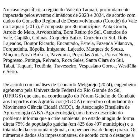
No caso específico, a região do Vale do Taquari, profundamente
impactada pelos eventos climáticos de 2023 e 2024, de acordo com
dados do Conselho Regional de Desenvolvimento (Corede) do Vale
do Taquari (2015), é composta por 36 municípios: Anta Gorda,
Arroio do Meio, Arvorezinha, Bom Retiro do Sul, Canudos do
Vale, Capitão, Colinas, Coqueiro Baixo, Cruzeiro do Sul, Dois
Lajeados, Doutor Ricardo, Encantado, Estrela, Fazenda Vilanova,
Forquetinha, Ilópolis, Imigrante, Lajeado, Marques de Souza,
Muçum, Nova Bréscia, Paverama, Poço das Antas, Pouso Novo,
Progresso, Putinga, Relvado, Roca Sales, Santa Clara do Sul,
Tabaí, Taquari, Teutônia, Travesseiro, Vespasiano Correa, Westfália
e Sério.
De acordo com análises de Leonardo Melgarejo (2024), engenheiro
agrônomo pela Universidade Federal do Rio Grande do Sul
(UFRGS) que atua na coordenação do Fórum Gaúcho de Combate
aos Impactos dos Agrotóxicos (FGCIA) e membro cofundador do
Movimento Ciência Cidadã (MCC), da Associação Brasileira de
Agroecologia (ABA-Agroecologia), uma breve descrição do
problema informa que a crise ambiental no estado atingiu de forma
direta 75% da população gaúcha (em 425 dos 497 municípios) e a
totalidade da economia regional, em perspectiva de longo prazo. Os
números e dados são impressionantes, de acordo com o destaque a