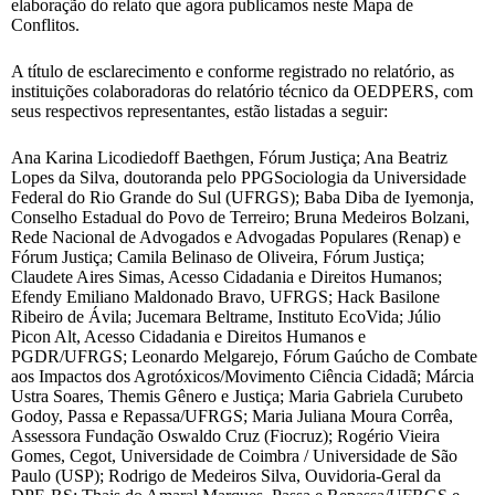
elaboração do relato que agora publicamos neste Mapa de
Conflitos.
A título de esclarecimento e conforme registrado no relatório, as
instituições colaboradoras do relatório técnico da OEDPERS, com
seus respectivos representantes, estão listadas a seguir:
Ana Karina Licodiedoff Baethgen, Fórum Justiça; Ana Beatriz
Lopes da Silva, doutoranda pelo PPGSociologia da Universidade
Federal do Rio Grande do Sul (UFRGS); Baba Diba de Iyemonja,
Conselho Estadual do Povo de Terreiro; Bruna Medeiros Bolzani,
Rede Nacional de Advogados e Advogadas Populares (Renap) e
Fórum Justiça; Camila Belinaso de Oliveira, Fórum Justiça;
Claudete Aires Simas, Acesso Cidadania e Direitos Humanos;
Efendy Emiliano Maldonado Bravo, UFRGS; Hack Basilone
Ribeiro de Ávila; Jucemara Beltrame, Instituto EcoVida; Júlio
Picon Alt, Acesso Cidadania e Direitos Humanos e
PGDR/UFRGS; Leonardo Melgarejo, Fórum Gaúcho de Combate
aos Impactos dos Agrotóxicos/Movimento Ciência Cidadã; Márcia
Ustra Soares, Themis Gênero e Justiça; Maria Gabriela Curubeto
Godoy, Passa e Repassa/UFRGS; Maria Juliana Moura Corrêa,
Assessora Fundação Oswaldo Cruz (Fiocruz); Rogério Vieira
Gomes, Cegot, Universidade de Coimbra / Universidade de São
Paulo (USP); Rodrigo de Medeiros Silva, Ouvidoria-Geral da