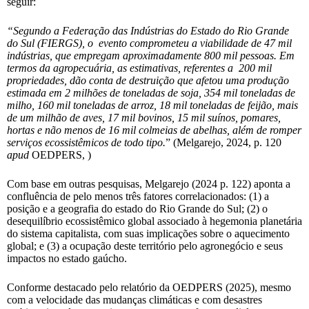
seguir:
“Segundo a Federação das Indústrias do Estado do Rio Grande
do Sul (FIERGS), o evento comprometeu a viabilidade de 47 mil
indústrias, que empregam aproximadamente 800 mil pessoas. Em
termos da agropecuária, as estimativas, referentes a 200 mil
propriedades, dão conta de destruição que afetou uma produção
estimada em 2 milhões de toneladas de soja, 354 mil toneladas de
milho, 160 mil toneladas de arroz, 18 mil toneladas de feijão, mais
de um milhão de aves, 17 mil bovinos, 15 mil suínos, pomares,
hortas e não menos de 16 mil colmeias de abelhas, além de romper
serviços ecossistêmicos de todo tipo.
” (Melgarejo, 2024, p. 120
apud
OEDPERS, )
Com base em outras pesquisas, Melgarejo (2024 p. 122) aponta a
confluência de pelo menos três fatores correlacionados: (1) a
posição e a geografia do estado do Rio Grande do Sul; (2) o
desequilíbrio ecossistêmico global associado à hegemonia planetária
do sistema capitalista, com suas implicações sobre o aquecimento
global; e (3) a ocupação deste território pelo agronegócio e seus
impactos no estado gaúcho.
Conforme destacado pelo relatório da OEDPERS (2025), mesmo
com a velocidade das mudanças climáticas e com desastres