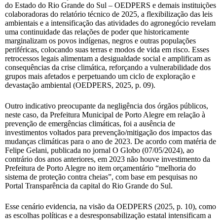
do Estado do Rio Grande do Sul – OEDPERS e demais instituições
colaboradoras do relatório técnico de 2025, a flexibilização das leis
ambientais e a intensificação das atividades do agronegócio revelam
uma continuidade das relações de poder que historicamente
marginalizam os povos indígenas, negros e outras populações
periféricas, colocando suas terras e modos de vida em risco. Esses
retrocessos legais alimentam a desigualdade social e amplificam as
consequências da crise climática, reforçando a vulnerabilidade dos
grupos mais afetados e perpetuando um ciclo de exploração e
devastação ambiental (OEDPERS, 2025, p. 09).
Outro indicativo preocupante da negligência dos órgãos públicos,
neste caso, da Prefeitura Municipal de Porto Alegre em relação à
prevenção de emergências climáticas, foi a ausência de
investimentos voltados para prevenção/mitigação dos impactos das
mudanças climáticas para o ano de 2023. De acordo com matéria de
Felipe Gelani, publicada no jornal O Globo (07/05/2024), ao
contrário dos anos anteriores, em 2023 não houve investimento da
Prefeitura de Porto Alegre no item orçamentário “melhoria do
sistema de proteção contra cheias”, com base em pesquisas no
Portal Transparência da capital do Rio Grande do Sul.
Esse cenário evidencia, na visão da OEDPERS (2025, p. 10), como
as escolhas políticas e a desresponsabilização estatal intensificam a