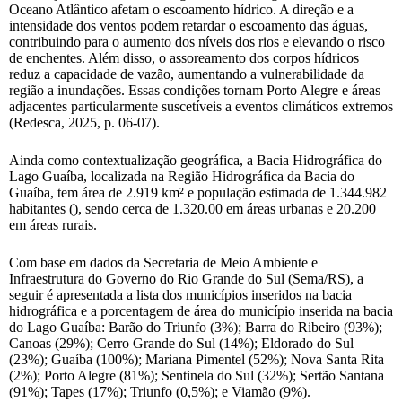
Oceano Atlântico afetam o escoamento hídrico. A direção e a
intensidade dos ventos podem retardar o escoamento das águas,
contribuindo para o aumento dos níveis dos rios e elevando o risco
de enchentes. Além disso, o assoreamento dos corpos hídricos
reduz a capacidade de vazão, aumentando a vulnerabilidade da
região a inundações. Essas condições tornam Porto Alegre e áreas
adjacentes particularmente suscetíveis a eventos climáticos extremos
(Redesca, 2025, p. 06-07).
Ainda como contextualização geográfica, a Bacia Hidrográfica do
Lago Guaíba, localizada na Região Hidrográfica da Bacia do
Guaíba, tem área de 2.919 km² e população estimada de 1.344.982
habitantes (), sendo cerca de 1.320.00 em áreas urbanas e 20.200
em áreas rurais.
Com base em dados da Secretaria de Meio Ambiente e
Infraestrutura do Governo do Rio Grande do Sul (Sema/RS), a
seguir é apresentada a lista dos municípios inseridos na bacia
hidrográfica e a porcentagem de área do município inserida na bacia
do Lago Guaíba: Barão do Triunfo (3%); Barra do Ribeiro (93%);
Canoas (29%); Cerro Grande do Sul (14%); Eldorado do Sul
(23%); Guaíba (100%); Mariana Pimentel (52%); Nova Santa Rita
(2%); Porto Alegre (81%); Sentinela do Sul (32%); Sertão Santana
(91%); Tapes (17%); Triunfo (0,5%); e Viamão (9%).