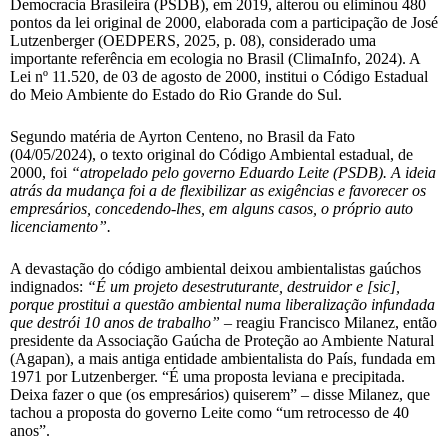
Democracia Brasileira (PSDB), em 2019, alterou ou eliminou 480
pontos da lei original de 2000, elaborada com a participação de José
Lutzenberger (OEDPERS, 2025, p. 08), considerado uma
importante referência em ecologia no Brasil (ClimaInfo, 2024). A
Lei nº 11.520, de 03 de agosto de 2000, institui o Código Estadual
do Meio Ambiente do Estado do Rio Grande do Sul.
Segundo matéria de Ayrton Centeno, no Brasil da Fato
(04/05/2024), o texto original do Código Ambiental estadual, de
2000, foi
“atropelado pelo governo Eduardo Leite (PSDB). A ideia
atrás da mudança foi a de flexibilizar as exigências e favorecer os
empresários, concedendo-lhes, em alguns casos, o próprio auto
licenciamento”.
A devastação do código ambiental deixou ambientalistas gaúchos
indignados:
“É um projeto desestruturante, destruidor e [sic],
porque prostitui a questão ambiental numa liberalização infundada
que destrói 10 anos de trabalho”
– reagiu Francisco Milanez, então
presidente da Associação Gaúcha de Proteção ao Ambiente Natural
(Agapan), a mais antiga entidade ambientalista do País, fundada em
1971 por Lutzenberger. “É uma proposta leviana e precipitada.
Deixa fazer o que (os empresários) quiserem” – disse Milanez, que
tachou a proposta do governo Leite como “um retrocesso de 40
anos”.