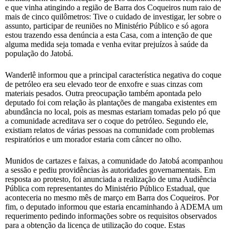
e que vinha atingindo a região de Barra dos Coqueiros num raio de
mais de cinco quilômetros: Tive o cuidado de investigar, ler sobre o
assunto, participar de reuniões no Ministério Público e só agora
estou trazendo essa denúncia a esta Casa, com a intenção de que
alguma medida seja tomada e venha evitar prejuízos à saúde da
população do Jatobá.
Wanderlê informou que a principal característica negativa do coque
de petróleo era seu elevado teor de enxofre e suas cinzas com
materiais pesados. Outra preocupação também apontada pelo
deputado foi com relação às plantações de mangaba existentes em
abundância no local, pois as mesmas estariam tomadas pelo pó que
a comunidade acreditava ser o coque do petróleo. Segundo ele,
existiam relatos de várias pessoas na comunidade com problemas
respiratórios e um morador estaria com câncer no olho.
Munidos de cartazes e faixas, a comunidade do Jatobá acompanhou
a sessão e pediu providências às autoridades governamentais. Em
resposta ao protesto, foi anunciada a realização de uma Audiência
Pública com representantes do Ministério Público Estadual, que
aconteceria no mesmo mês de março em Barra dos Coqueiros. Por
fim, o deputado informou que estaria encaminhando à ADEMA um
requerimento pedindo informações sobre os requisitos observados
para a obtenção da licença de utilização do coque. Estas