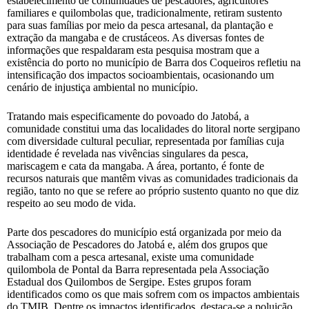
estabelecimento de comunidades de pescadores, agricultores
familiares e quilombolas que, tradicionalmente, retiram sustento
para suas famílias por meio da pesca artesanal, da plantação e
extração da mangaba e de crustáceos. As diversas fontes de
informações que respaldaram esta pesquisa mostram que a
existência do porto no município de Barra dos Coqueiros refletiu na
intensificação dos impactos socioambientais, ocasionando um
cenário de injustiça ambiental no município.
Tratando mais especificamente do povoado do Jatobá, a
comunidade constitui uma das localidades do litoral norte sergipano
com diversidade cultural peculiar, representada por famílias cuja
identidade é revelada nas vivências singulares da pesca,
mariscagem e cata da mangaba. A área, portanto, é fonte de
recursos naturais que mantêm vivas as comunidades tradicionais da
região, tanto no que se refere ao próprio sustento quanto no que diz
respeito ao seu modo de vida.
Parte dos pescadores do município está organizada por meio da
Associação de Pescadores do Jatobá e, além dos grupos que
trabalham com a pesca artesanal, existe uma comunidade
quilombola de Pontal da Barra representada pela Associação
Estadual dos Quilombos de Sergipe. Estes grupos foram
identificados como os que mais sofrem com os impactos ambientais
do TMIB. Dentre os impactos identificados, destaca-se a poluição