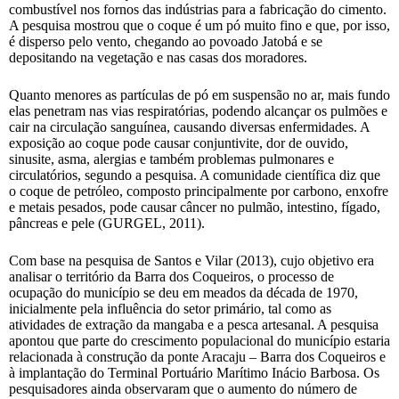
combustível nos fornos das indústrias para a fabricação do cimento.
A pesquisa mostrou que o coque é um pó muito fino e que, por isso,
é disperso pelo vento, chegando ao povoado Jatobá e se
depositando na vegetação e nas casas dos moradores.
Quanto menores as partículas de pó em suspensão no ar, mais fundo
elas penetram nas vias respiratórias, podendo alcançar os pulmões e
cair na circulação sanguínea, causando diversas enfermidades. A
exposição ao coque pode causar conjuntivite, dor de ouvido,
sinusite, asma, alergias e também problemas pulmonares e
circulatórios, segundo a pesquisa. A comunidade científica diz que
o coque de petróleo, composto principalmente por carbono, enxofre
e metais pesados, pode causar câncer no pulmão, intestino, fígado,
pâncreas e pele (GURGEL, 2011).
Com base na pesquisa de Santos e Vilar (2013), cujo objetivo era
analisar o território da Barra dos Coqueiros, o processo de
ocupação do município se deu em meados da década de 1970,
inicialmente pela influência do setor primário, tal como as
atividades de extração da mangaba e a pesca artesanal. A pesquisa
apontou que parte do crescimento populacional do município estaria
relacionada à construção da ponte Aracaju – Barra dos Coqueiros e
à implantação do Terminal Portuário Marítimo Inácio Barbosa. Os
pesquisadores ainda observaram que o aumento do número de