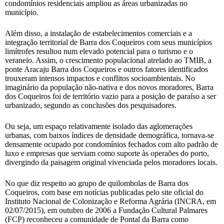
condomínios residenciais ampliou as áreas urbanizadas no
município.
Além disso, a instalação de estabelecimentos comerciais e a
integração territorial de Barra dos Coqueiros com seus municípios
limítrofes resultou num elevado potencial para o turismo e o
veraneio. Assim, o crescimento populacional atrelado ao TMIB, a
ponte Aracaju Barra dos Coqueiros e outros fatores identificados
trouxeram intensos impactos e conflitos socioambientais. No
imaginário da população não-nativa e dos novos moradores, Barra
dos Coqueiros foi de território vazio para a posição de paraíso a ser
urbanizado, segundo as conclusões dos pesquisadores.
Ou seja, um espaço relativamente isolado das aglomerações
urbanas, com baixos índices de densidade demográfica, tornava-se
densamente ocupado por condomínios fechados com alto padrão de
luxo e empresas que serviam como suporte às operaões do porto,
divergindo da paisagem original vivenciada pelos moradores locais.
No que diz respeito ao grupo de quilombolas de Barra dos
Coqueiros, com base em notícias publicadas pelo site oficial do
Instituto Nacional de Colonização e Reforma Agrária (INCRA, em
02/07/2015), em outubro de 2006 a Fundação Cultural Palmares
(FCP) reconheceu a comunidade de Pontal da Barra como