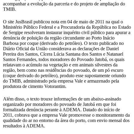
acompanhar a evolução da parceria e do projeto de ampliação do
TMIB.
O site JusBrasil publicou nota em 04 de maio de 2011 na qual o
Ministério Público Federal e a Procuradoria da República no Estado
de Sergipe resolveram instaurar inquérito civil público para apurar a
denúncia de poluição da região circundante ao Porto Inácio
Barbosa por coque (derivado do petróleo). O texto publicado no
Diário Oficial da União considerava as declarações de Daniel
Pereira dos Santos, Cícera Lúcia Santana dos Santos e Natanael
Santos Fernandes, todos moradores do Povoado Jatobá, os quais
relatavam o acúmulo na vegetação e em animais silvestres da
região, bem como nas residências do povoado, de um pó escuro
(coque derivado do petróleo), produto esse supostamente oriundo
do TMIB, administrado pela empresa Vale e armazenado pela
produtora de cimento Votorantim.
Além disso, o texto trouxe informações de um abaixo-assinado
organizado por moradores do povoado de Jatobá em que foi
formalizada denúncia perante à ADEMA. Datado do início de
2011, cobrava que a empresa Vale promovesse o monitoramento da
qualidade do ar no entorno da área do porto, com envio mensal dos
resultados à ADEMA.