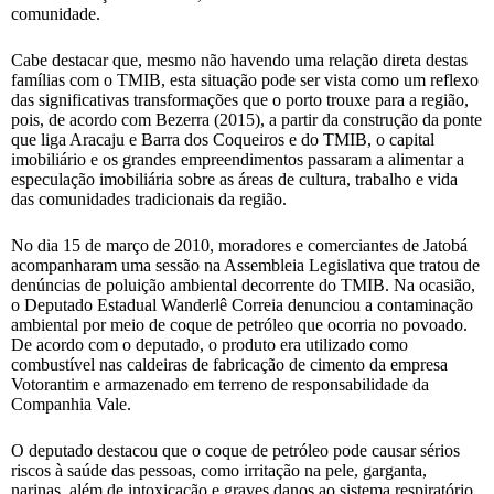
comunidade.
Cabe destacar que, mesmo não havendo uma relação direta destas
famílias com o TMIB, esta situação pode ser vista como um reflexo
das significativas transformações que o porto trouxe para a região,
pois, de acordo com Bezerra (2015), a partir da construção da ponte
que liga Aracaju e Barra dos Coqueiros e do TMIB, o capital
imobiliário e os grandes empreendimentos passaram a alimentar a
especulação imobiliária sobre as áreas de cultura, trabalho e vida
das comunidades tradicionais da região.
No dia 15 de março de 2010, moradores e comerciantes de Jatobá
acompanharam uma sessão na Assembleia Legislativa que tratou de
denúncias de poluição ambiental decorrente do TMIB. Na ocasião,
o Deputado Estadual Wanderlê Correia denunciou a contaminação
ambiental por meio de coque de petróleo que ocorria no povoado.
De acordo com o deputado, o produto era utilizado como
combustível nas caldeiras de fabricação de cimento da empresa
Votorantim e armazenado em terreno de responsabilidade da
Companhia Vale.
O deputado destacou que o coque de petróleo pode causar sérios
riscos à saúde das pessoas, como irritação na pele, garganta,
narinas, além de intoxicação e graves danos ao sistema respiratório,