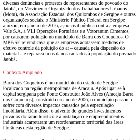
diversas denúncias e protestos de representantes do povoado do
Jatobá, do Movimento Organizado dos Trabalhadores Urbanos
(Motu), da Associação Estadual dos Quilombos de Sergipe e outras
organizações sociais, o Ministério Público Federal em Sergipe
ajuizou, em janeiro de 2016, ação civil pública contra a empresa
Vale S.A, a VLI Operações Portuárias e a Votorantim Cimentos,
por causarem poluição no município de Barra dos Coqueiros. O
MPF/SE reivindicava que as empresas adotassem medidas de
efetivo controle da poluição do ar – causada pela dispersão do
material – e reparassem os danos causados à população do povoado
Jatobá.
Contexto Ampliado
Barra dos Coqueiros é um município do estado de Sergipe
localizado na região metropolitana de Aracaju. Após ligar-se à
capital sergipana pela Ponte Construtor João Alves (Aracaju Barra
dos Coqueiros), construída no ano de 2006, o município passou a
sofrer com diversos impactos causados pela especulação
imobiliária. Além disso, o advento de grandes investimentos
privados do ramo turístico e a instalação de empreendimentos
industriais acarretaram um reordenamento territorial das áreas
litorâneas desta região de Sergipe.