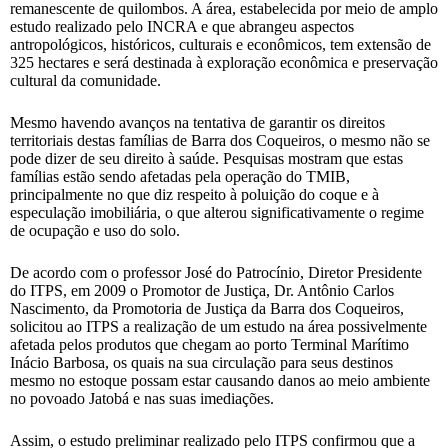
remanescente de quilombos. A área, estabelecida por meio de amplo
estudo realizado pelo INCRA e que abrangeu aspectos
antropológicos, históricos, culturais e econômicos, tem extensão de
325 hectares e será destinada à exploração econômica e preservação
cultural da comunidade.
Mesmo havendo avanços na tentativa de garantir os direitos
territoriais destas famílias de Barra dos Coqueiros, o mesmo não se
pode dizer de seu direito à saúde. Pesquisas mostram que estas
famílias estão sendo afetadas pela operação do TMIB,
principalmente no que diz respeito à poluição do coque e à
especulação imobiliária, o que alterou significativamente o regime
de ocupação e uso do solo.
De acordo com o professor José do Patrocínio, Diretor Presidente
do ITPS, em 2009 o Promotor de Justiça, Dr. Antônio Carlos
Nascimento, da Promotoria de Justiça da Barra dos Coqueiros,
solicitou ao ITPS a realização de um estudo na área possivelmente
afetada pelos produtos que chegam ao porto Terminal Marítimo
Inácio Barbosa, os quais na sua circulação para seus destinos
mesmo no estoque possam estar causando danos ao meio ambiente
no povoado Jatobá e nas suas imediações.
Assim, o estudo preliminar realizado pelo ITPS confirmou que a