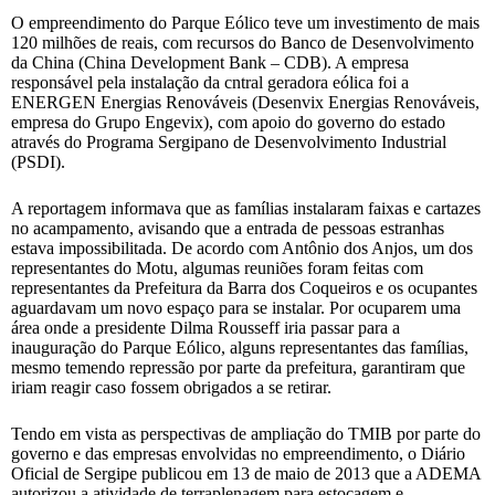
O empreendimento do Parque Eólico teve um investimento de mais
120 milhões de reais, com recursos do Banco de Desenvolvimento
da China (China Development Bank – CDB). A empresa
responsável pela instalação da cntral geradora eólica foi a
ENERGEN Energias Renováveis (Desenvix Energias Renováveis,
empresa do Grupo Engevix), com apoio do governo do estado
através do Programa Sergipano de Desenvolvimento Industrial
(PSDI).
A reportagem informava que as famílias instalaram faixas e cartazes
no acampamento, avisando que a entrada de pessoas estranhas
estava impossibilitada. De acordo com Antônio dos Anjos, um dos
representantes do Motu, algumas reuniões foram feitas com
representantes da Prefeitura da Barra dos Coqueiros e os ocupantes
aguardavam um novo espaço para se instalar. Por ocuparem uma
área onde a presidente Dilma Rousseff iria passar para a
inauguração do Parque Eólico, alguns representantes das famílias,
mesmo temendo repressão por parte da prefeitura, garantiram que
iriam reagir caso fossem obrigados a se retirar.
Tendo em vista as perspectivas de ampliação do TMIB por parte do
governo e das empresas envolvidas no empreendimento, o Diário
Oficial de Sergipe publicou em 13 de maio de 2013 que a ADEMA
autorizou a atividade de terraplenagem para estocagem e