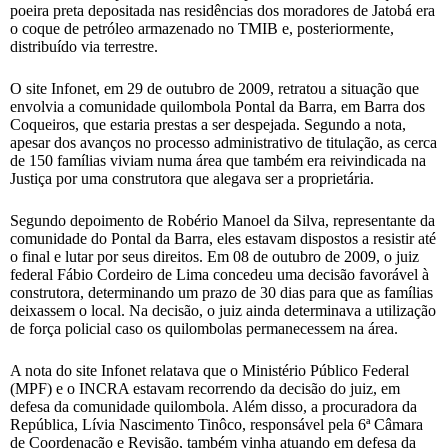
poeira preta depositada nas residências dos moradores de Jatobá era
o coque de petróleo armazenado no TMIB e, posteriormente,
distribuído via terrestre.
O site Infonet, em 29 de outubro de 2009, retratou a situação que
envolvia a comunidade quilombola Pontal da Barra, em Barra dos
Coqueiros, que estaria prestas a ser despejada. Segundo a nota,
apesar dos avanços no processo administrativo de titulação, as cerca
de 150 famílias viviam numa área que também era reivindicada na
Justiça por uma construtora que alegava ser a proprietária.
Segundo depoimento de Robério Manoel da Silva, representante da
comunidade do Pontal da Barra, eles estavam dispostos a resistir até
o final e lutar por seus direitos. Em 08 de outubro de 2009, o juiz
federal Fábio Cordeiro de Lima concedeu uma decisão favorável à
construtora, determinando um prazo de 30 dias para que as famílias
deixassem o local. Na decisão, o juiz ainda determinava a utilização
de força policial caso os quilombolas permanecessem na área.
A nota do site Infonet relatava que o Ministério Público Federal
(MPF) e o INCRA estavam recorrendo da decisão do juiz, em
defesa da comunidade quilombola. Além disso, a procuradora da
República, Lívia Nascimento Tinôco, responsável pela 6ª Câmara
de Coordenação e Revisão, também vinha atuando em defesa da