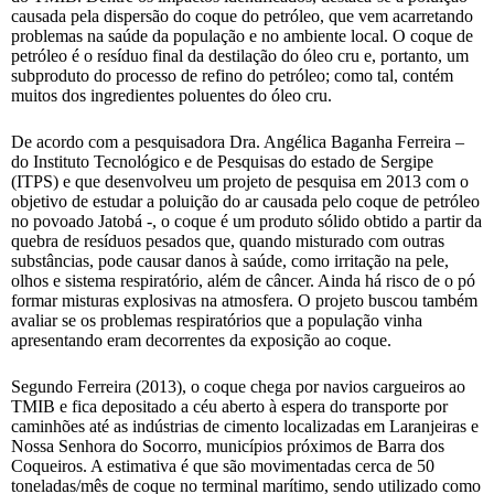
causada pela dispersão do coque do petróleo, que vem acarretando
problemas na saúde da população e no ambiente local. O coque de
petróleo é o resíduo final da destilação do óleo cru e, portanto, um
subproduto do processo de refino do petróleo; como tal, contém
muitos dos ingredientes poluentes do óleo cru.
De acordo com a pesquisadora Dra. Angélica Baganha Ferreira –
do Instituto Tecnológico e de Pesquisas do estado de Sergipe
(ITPS) e que desenvolveu um projeto de pesquisa em 2013 com o
objetivo de estudar a poluição do ar causada pelo coque de petróleo
no povoado Jatobá -, o coque é um produto sólido obtido a partir da
quebra de resíduos pesados que, quando misturado com outras
substâncias, pode causar danos à saúde, como irritação na pele,
olhos e sistema respiratório, além de câncer. Ainda há risco de o pó
formar misturas explosivas na atmosfera. O projeto buscou também
avaliar se os problemas respiratórios que a população vinha
apresentando eram decorrentes da exposição ao coque.
Segundo Ferreira (2013), o coque chega por navios cargueiros ao
TMIB e fica depositado a céu aberto à espera do transporte por
caminhões até as indústrias de cimento localizadas em Laranjeiras e
Nossa Senhora do Socorro, municípios próximos de Barra dos
Coqueiros. A estimativa é que são movimentadas cerca de 50
toneladas/mês de coque no terminal marítimo, sendo utilizado como