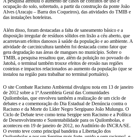
A pesquisa atribuiu o aumento de casos de conflitos de uso e
ocupação do solo, sobretudo, a partir da construção da ponte João
Alves (Aracaju – Barra dos Coqueiros), das atividades do TMIB e
das instalações hoteleiras.
Além disso, foram destacadas a falta de saneamento básico e a
disposição irregular de resíduos sólidos em lixão a céu aberto, que
acarretavam efeitos danosos à saúde da população e ao ambiente. A
atividade de carcinicultura também foi destacada como fator que
gera degradação nas áreas de mangues no município. Sobre o
TMIB, a pesquisa ressaltou que, além da poluição no povoado do
Jatobá, o terminal também trouxe efeitos de erosão nas regiões
costeiras e impactos relacionados ao aumento da população (que se
instalou na região para trabalhar no terminal portuário).
O site Combate Racismo Ambiental divulgou nota em 13 de janeiro
de 2012 sobre a 1ª Assembleia Geral das Comunidades
Quilombolas, que envolveu também a realização de um ciclo de
debates e a comemoração do Dia Estadual de Denúncia contra o
Racismo e da Morte do Líder Negro Sergipano João Mulungu. O
Ciclo de Debate teve como tema Sergipe sem Racismo e a Política
de Desenvolvimento e Sustentabilidade para os Quilombolas, e
aconteceu em 19 de janeiro de 2012, no Auditório do INCRA/SE.
O evento teve como principal bandeira a Libertação dos
Quilombolas e por um Sergipe mais forte, unido e sem racismo!, e