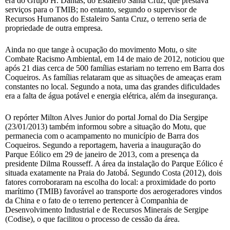
era do Grupo H. Dantas, do Estaleiro Santa Cruz, que prestava
serviços para o TMIB; no entanto, segundo o supervisor de
Recursos Humanos do Estaleiro Santa Cruz, o terreno seria de
propriedade de outra empresa.
Ainda no que tange à ocupação do movimento Motu, o site
Combate Racismo Ambiental, em 14 de maio de 2012, noticiou que
após 21 dias cerca de 500 famílias estariam no terreno em Barra dos
Coqueiros. As famílias relataram que as situações de ameaças eram
constantes no local. Segundo a nota, uma das grandes dificuldades
era a falta de água potável e energia elétrica, além da insegurança.
O repórter Milton Alves Junior do portal Jornal do Dia Sergipe
(23/01/2013) também informou sobre a situação do Motu, que
permanecia com o acampamento no município de Barra dos
Coqueiros. Segundo a reportagem, haveria a inauguração do
Parque Eólico em 29 de janeiro de 2013, com a presença da
presidente Dilma Rousseff. A área da instalação do Parque Eólico é
situada exatamente na Praia do Jatobá. Segundo Costa (2012), dois
fatores corroboraram na escolha do local: a proximidade do porto
marítimo (TMIB) favorável ao transporte dos aerogeradores vindos
da China e o fato de o terreno pertencer à Companhia de
Desenvolvimento Industrial e de Recursos Minerais de Sergipe
(Codise), o que facilitou o processo de cessão da área.