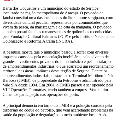
Barra dos Coqueiros é um município do estado de Sergipe
localizado na região metropolitana de Aracaju. O povoado de
Jatobá constitui uma das localidades do litoral norte sergipano, com
diversidade cultural peculiar, representada por comunidades que
vivem da pesca, da mariscagem e da cata da mangaba. O povoado
também possui famílias remanescentes de quilombos reconhecidas
pela Fundação Cultural Palmares (FCP) e pelo Instituto Nacional de
Colonização e Reforma Agrária (INCRA).
A pesquisa mostra que o município passou a sofrer com diversos
impactos causados pela especulação imobiliária, pelo advento de
grandes investimentos privados do ramo turístico e pela instalação
de empreendimentos industriais, o que acarretou um reordenamento
territorial das áreas litorâneas desta região de Sergipe. Dentre os
empreendimentos industriais, destaca-se o Terminal Marítimo Inácio
Barbosa (TMIB), de propriedade da Petrobras e administrado pela
Vale S.A desde 1994. Em 2004, o TMIB passou a ser operado pela
VLI Operações Portuárias, tendo também a empresa Votorantim
Cimentos participação nas operações do porto.
A principal denúncia em torno do TMIB é a poluição causada pela
dispersão do coque do petróleo, que vem acarretando problemas na
saúde da população e degradação ao meio ambiente local. Após