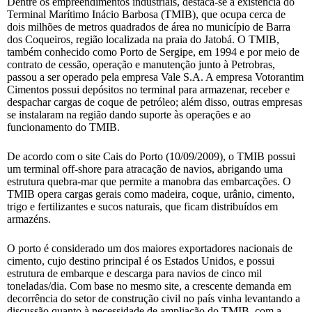
Dentre os empreendimentos industriais, destaca-se a existência do
Terminal Marítimo Inácio Barbosa (TMIB), que ocupa cerca de
dois milhões de metros quadrados de área no município de Barra
dos Coqueiros, região localizada na praia do Jatobá. O TMIB,
também conhecido como Porto de Sergipe, em 1994 e por meio de
contrato de cessão, operação e manutenção junto à Petrobras,
passou a ser operado pela empresa Vale S.A. A empresa Votorantim
Cimentos possui depósitos no terminal para armazenar, receber e
despachar cargas de coque de petróleo; além disso, outras empresas
se instalaram na região dando suporte às operações e ao
funcionamento do TMIB.
De acordo com o site Cais do Porto (10/09/2009), o TMIB possui
um terminal off-shore para atracação de navios, abrigando uma
estrutura quebra-mar que permite a manobra das embarcações. O
TMIB opera cargas gerais como madeira, coque, urânio, cimento,
trigo e fertilizantes e sucos naturais, que ficam distribuídos em
armazéns.
O porto é considerado um dos maiores exportadores nacionais de
cimento, cujo destino principal é os Estados Unidos, e possui
estrutura de embarque e descarga para navios de cinco mil
toneladas/dia. Com base no mesmo site, a crescente demanda em
decorrência do setor de construção civil no país vinha levantando a
discussão quanto à necessidade de ampliação do TMIB, com a