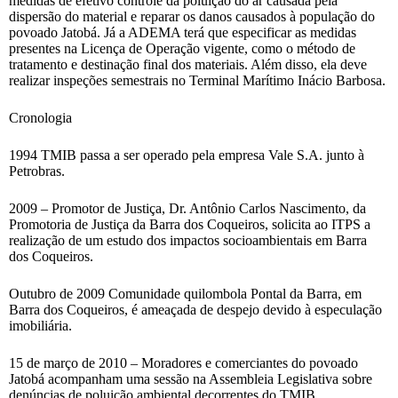
medidas de efetivo controle da poluição do ar causada pela
dispersão do material e reparar os danos causados à população do
povoado Jatobá. Já a ADEMA terá que especificar as medidas
presentes na Licença de Operação vigente, como o método de
tratamento e destinação final dos materiais. Além disso, ela deve
realizar inspeções semestrais no Terminal Marítimo Inácio Barbosa.
Cronologia
1994 TMIB passa a ser operado pela empresa Vale S.A. junto à
Petrobras.
2009 – Promotor de Justiça, Dr. Antônio Carlos Nascimento, da
Promotoria de Justiça da Barra dos Coqueiros, solicita ao ITPS a
realização de um estudo dos impactos socioambientais em Barra
dos Coqueiros.
Outubro de 2009 Comunidade quilombola Pontal da Barra, em
Barra dos Coqueiros, é ameaçada de despejo devido à especulação
imobiliária.
15 de março de 2010 – Moradores e comerciantes do povoado
Jatobá acompanham uma sessão na Assembleia Legislativa sobre
denúncias de poluição ambiental decorrentes do TMIB.