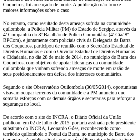
Coqueiros, foi ameaçado de morte. A publicação não trouxe
maiores informações sobre o caso.
No entanto, como resultado desta ameaça sofrida na comunidade
quilombola, a Polícia Militar (PM) do Estado de Sergipe, através da
4ª Companhia do 8º Batalhão de Polícia Comunitária (4ª Cia/ 8º
BPCom), e juntamente com policiais civis da Delegacia da Barra
dos Coqueiros, participou de reunião com o Secretário Estadual de
Direitos Humanos e com o Ouvidor Estadual de Direitos Humanos
e Cidadania, no dia 28 de maio de 2014, no município de Barra dos
Coqueiros, com objetivo de apoiar lideranças da comunidade
quilombola que vinham sofrendo ameaças de morte em razão de
seus posicionamentos em defesa dos interesses comunitários.
Segundo o site Observatório Quilombola (30/05/2014), oportunistas
visavam ocupar terrenos da comunidade e a PM anunciou que
somaria esforços com os demais órgãos e secretarias para reforçar a
segurança no local.
De acordo com o site do INCRA, o Diário Oficial da União
publicou, em 02 de julho de 2015, portaria assinada pelo presidente
substituto do INCRA, Leonardo Góes, reconhecendo como
território quilombola o Pontal da Barra, no município de Barra dos
Coqueiros. A publicação da portaria é o último ato administrativo