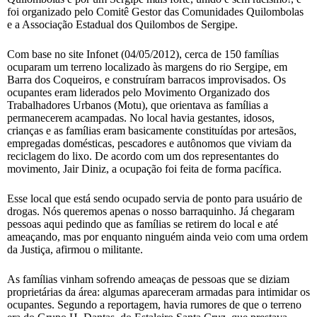
foi organizado pelo Comitê Gestor das Comunidades Quilombolas
e a Associação Estadual dos Quilombos de Sergipe.
Com base no site Infonet (04/05/2012), cerca de 150 famílias
ocuparam um terreno localizado às margens do rio Sergipe, em
Barra dos Coqueiros, e construíram barracos improvisados. Os
ocupantes eram liderados pelo Movimento Organizado dos
Trabalhadores Urbanos (Motu), que orientava as famílias a
permanecerem acampadas. No local havia gestantes, idosos,
crianças e as famílias eram basicamente constituídas por artesãos,
empregadas domésticas, pescadores e autônomos que viviam da
reciclagem do lixo. De acordo com um dos representantes do
movimento, Jair Diniz, a ocupação foi feita de forma pacífica.
Esse local que está sendo ocupado servia de ponto para usuário de
drogas. Nós queremos apenas o nosso barraquinho. Já chegaram
pessoas aqui pedindo que as famílias se retirem do local e até
ameaçando, mas por enquanto ninguém ainda veio com uma ordem
da Justiça, afirmou o militante.
As famílias vinham sofrendo ameaças de pessoas que se diziam
proprietárias da área: algumas apareceram armadas para intimidar os
ocupantes. Segundo a reportagem, havia rumores de que o terreno