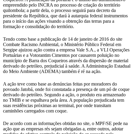
empreendido pelo INCRA no processo de criação do território
quilombola; a partir dela, o processo seguirá para decreto da
presidente da República, que dará à autarquia federal instrumentos
para o início das ações visando a obtenção das terras para a
formação e consolidação do território.
Tendo como base a publicação de 14 de janeiro de 2016 do site
Combate Racismo Ambiental, o Ministério Público Federal em
Sergipe ajuizou ação contra a empresa Vale S.A., a VLI Operações
Portuárias e a Votorantim Cimentos por causarem poluição no
município de Barra dos Coqueiros através da dispersão de material
derivado do petróleo, prejudicial à saúde. A Administração Estadual
do Meio Ambiente (ADEMA) também é ré na ação.
A ação teve como base as denúncias feitas por moradores do
povoado Jatobá, onde foi constatada a presença de um pó de coque
derivado do petróleo. Segundo a ação, o produto era armazenado
no TMIB e se espalhava pela área. A população prejudicada tem
suas residências próximas ao terminal, por onde transitam
caminhões carregados com coque.
De acordo com as informações obtidas no site, o MPF/SE pede na
ação que as empresas rés sejam obrigadas a, entre outros, adotar