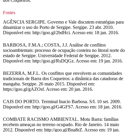
dos Coqueiros.
Fontes
AGÊNCIA SERGIPE. Governo e Vale discutem estratégias para
dinamizar o uso do Porto de Sergipe. Sergipe. 23 abr. 2010.
Disponível em: http://goo.gl/2bdHci. Acesso em: 18 jan. 2016.
BARBOSA, F.M.A.; COSTA, J.J. Análise de conflitos
socioambientais: processo de ocupação costeira no litoral norte do
estado de Sergipe. Universidade Federal de Sergipe. 2012.
Disponível em: http://goo.gl/RsDQGz. Acesso em: 19 jan. 2016.
BEZERRA, M.F.L. Os conflitos que envolvem as comunidades
tradicionais de Barra dos Coqueiros: a dinâmica das catadoras de
mangaba. Sergipe. 26 maio 2015. Disponível em:
https://goo.gl/gAZOsf. Acesso em: 20 jan. 2016.
CAIS DO PORTO. Terminal Inacio Barbosa. S/I. 10 set. 2009.
Disponível em: http://goo.gl/G4GFS7. Acesso em: 18 jan. 2016.
COMBATE RACISMO AMBIENTAL. Motu Barra: famílias
recebem ameaças no terreno ocupado. Rio de Janeiro. 14 maio
2012. Disponível em: http://goo.gl/Bna8rZ. Acesso em: 19 jan.