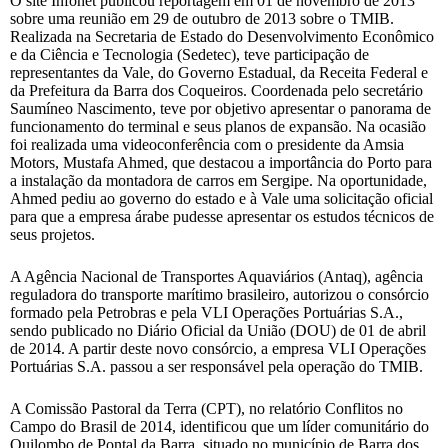
O site Infonet publicou reportagem em 01 de novembro de 2013
sobre uma reunião em 29 de outubro de 2013 sobre o TMIB.
Realizada na Secretaria de Estado do Desenvolvimento Econômico
e da Ciência e Tecnologia (Sedetec), teve participação de
representantes da Vale, do Governo Estadual, da Receita Federal e
da Prefeitura da Barra dos Coqueiros. Coordenada pelo secretário
Saumíneo Nascimento, teve por objetivo apresentar o panorama de
funcionamento do terminal e seus planos de expansão. Na ocasião
foi realizada uma videoconferência com o presidente da Amsia
Motors, Mustafa Ahmed, que destacou a importância do Porto para
a instalação da montadora de carros em Sergipe. Na oportunidade,
Ahmed pediu ao governo do estado e à Vale uma solicitação oficial
para que a empresa árabe pudesse apresentar os estudos técnicos de
seus projetos.
A Agência Nacional de Transportes Aquaviários (Antaq), agência
reguladora do transporte marítimo brasileiro, autorizou o consórcio
formado pela Petrobras e pela VLI Operações Portuárias S.A.,
sendo publicado no Diário Oficial da União (DOU) de 01 de abril
de 2014. A partir deste novo consórcio, a empresa VLI Operações
Portuárias S.A. passou a ser responsável pela operação do TMIB.
A Comissão Pastoral da Terra (CPT), no relatório Conflitos no
Campo do Brasil de 2014, identificou que um líder comunitário do
Quilombo de Pontal da Barra, situado no município de Barra dos