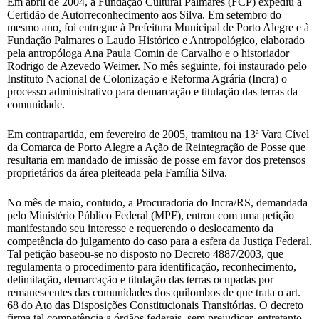
Em abril de 2004, a Fundação Cultural Palmares (FCP) expediu a
Certidão de Autorreconhecimento aos Silva. Em setembro do
mesmo ano, foi entregue à Prefeitura Municipal de Porto Alegre e à
Fundação Palmares o Laudo Histórico e Antropológico, elaborado
pela antropóloga Ana Paula Comin de Carvalho e o historiador
Rodrigo de Azevedo Weimer. No mês seguinte, foi instaurado pelo
Instituto Nacional de Colonização e Reforma Agrária (Incra) o
processo administrativo para demarcação e titulação das terras da
comunidade.
Em contrapartida, em fevereiro de 2005, tramitou na 13ª Vara Cível
da Comarca de Porto Alegre a Ação de Reintegração de Posse que
resultaria em mandado de imissão de posse em favor dos pretensos
proprietários da área pleiteada pela Família Silva.
No mês de maio, contudo, a Procuradoria do Incra/RS, demandada
pelo Ministério Público Federal (MPF), entrou com uma petição
manifestando seu interesse e requerendo o deslocamento da
competência do julgamento do caso para a esfera da Justiça Federal.
Tal petição baseou-se no disposto no Decreto 4887/2003, que
regulamenta o procedimento para identificação, reconhecimento,
delimitação, demarcação e titulação das terras ocupadas por
remanescentes das comunidades dos quilombos de que trata o art.
68 do Ato das Disposições Constitucionais Transitórias. O decreto
firma tal competência a órgãos federais, sem prejudicar, entretanto,