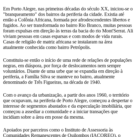
Em Porto Alegre, nas primeiras décadas do século XX, iniciou-se o
"branqueamento" dos bairros da periferia da cidade. Existia até
então a Colônia Africana, formada por afrodescendentes libertos e
fugidos. Ao ser transformada no bairro Rio Branco, muitas pessoas
foram expulsas em direção às terras da bacia do rio Mont'Serrat. Ali
viviam pessoas em casas esparsas e com modos de vida rurais.
Casas de religião de matriz africana se instalaram na área
atualmente conhecida como bairro Petrópolis.
Constituiu-se então o início de uma rede de relações de populações
negras, em diáspora, por força de deslocamentos nem sempre
voluntários. Diante de uma urbe que se expandia em direção à
periferia, a Família Silva se manteve no bairro, atualmente
denominado de Três Figueiras, na década de 1940.
Com o avanço da urbanização, a partir dos anos 1960, o território
que ocupavam, na periferia de Porto Alegre, começou a despertar o
interesse de segmentos abastados e da especulação imobiliária, que
começou a assediar a comunidade e a iniciar transações que
incidiam sobre a área em posse da mesma.
Apoiados por parceiros como o Instituto de Assessoria às
Comunidades Remanescentes de Quilombos (IACOREQ), o