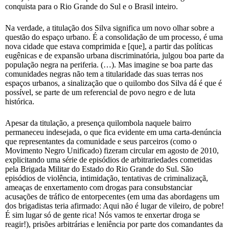
conquista para o Rio Grande do Sul e o Brasil inteiro.
Na verdade, a titulação dos Silva significa um novo olhar sobre a
questão do espaço urbano. É a consolidação de um processo, é uma
nova cidade que estava comprimida e [que], a partir das políticas
eugênicas e de expansão urbana discriminatória, julgou boa parte da
população negra na periferia. (…). Mas imagine se boa parte das
comunidades negras não tem a titularidade das suas terras nos
espaços urbanos, a sinalização que o quilombo dos Silva dá é que é
possível, se parte de um referencial de povo negro e de luta
histórica.
Apesar da titulação, a presença quilombola naquele bairro
permaneceu indesejada, o que fica evidente em uma carta-denúncia
que representantes da comunidade e seus parceiros (como o
Movimento Negro Unificado) fizeram circular em agosto de 2010,
explicitando uma série de episódios de arbitrariedades cometidas
pela Brigada Militar do Estado do Rio Grande do Sul. São
episódios de violência, intimidação, tentativas de criminalizaçã,
ameaças de enxertamento com drogas para consubstanciar
acusações de tráfico de entorpecentes (em uma das abordagens um
dos brigadistas teria afirmado: Aqui não é lugar de vileiro, de pobre!
É sim lugar só de gente rica! Nós vamos te enxertar droga se
reagir!), prisões arbitrárias e leniência por parte dos comandantes da