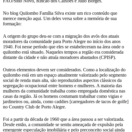
FAO/Sítio Novo, Rincão dos Caixões e Júlio Borges.
No blog Quilombo Família Silva existe um rico conteúdo que
merece menção aqui. Um deles versa sobre a memória de sua
formação:
A origem do grupo deu-se com a migração dos avós dos atuais
moradores da comunidade para Porto Alegre no início dos anos
1940. Foi nesse período que eles se estabeleceram na área onde o
quilombo está situado. Naqueles tempos a região era considerada
distante da cidade e não atraía moradores abastados (CPISP).
Outros elementos devem ser considerados. Como a localização do
quilombo está em um espaço atualmente valorizado pelo segmento
social de renda mais alta, são reproduzidos aspectos clássicos da
segregação ocupacional entre homens e mulheres. A maioria das
mulheres da comunidade trabalha como empregada doméstica nas
casas da região. Já os homens costumam trabalhar como vigias e
jardineiros ou, ainda, como caddies [carregadores de tacos de golfe]
no Country Club de Porto Alegre.
Foi a partir da década de 1960 que a área passou a ser valorizada.
Desde então, a comunidade se sentiu ameaçada de expulsão pela
emergente especulação imobiliária e pelo preconceito social ainda