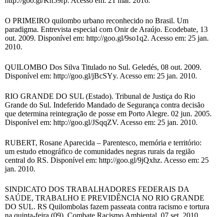
http://goo.gl/Kn59rp. Acesso em: 21 mar. 2016.
O PRIMEIRO quilombo urbano reconhecido no Brasil. Um
paradigma. Entrevista especial com Onir de Araújo. Ecodebate, 13
out. 2009. Disponível em: http://goo.gl/9so1q2. Acesso em: 25 jan.
2010.
QUILOMBO Dos Silva Titulado no Sul. Geledés, 08 out. 2009.
Disponível em: http://goo.gl/jBcSYy. Acesso em: 25 jan. 2010.
RIO GRANDE DO SUL (Estado). Tribunal de Justiça do Rio
Grande do Sul. Indeferido Mandado de Segurança contra decisão
que determina reintegração de posse em Porto Alegre. 02 jun. 2005.
Disponível em: http://goo.gl/JSqqZV. Acesso em: 25 jan. 2010.
RUBERT, Rosane Aparecida – Parentesco, memória e território:
um estudo etnográfico de comunidades negras rurais da região
central do RS. Disponível em: http://goo.gl/9jQxhz. Acesso em: 25
jan. 2010.
SINDICATO DOS TRABALHADORES FEDERAIS DA
SAÚDE, TRABALHO E PREVIDÊNCIA NO RIO GRANDE
DO SUL. RS Quilombolas fazem passeata contra racismo e tortura
na quinta-feira (09). Combate Racismo Ambiental, 07 set. 2010.