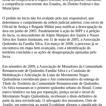
a competência concorrente dos Estados, do Distrito Federal e dos
Municípios.
O pedido do Incra não foi avaliado pelo juiz responsável, que
determinou o cumprimento da ordem judicial anterior, com envio de
Oficial de Justiça e Brigada Militar para notificar a desocupação da
área em junho de 2005. Paralelamente à ação do MPF e à petição
do Incra, os descendentes de Alipio Marques dos Santos e Naura
Silva dos Santos fundaram, em 11 de maio de 2005, a Associação
Quilombo da Família Silva. Em março de 2008, o processo já se
encontrava em etapa bem avançada, com a identificação do
território concluída e as ações de desapropriação ajuizadas pelo
Incra.
Em setembro de 2009, a Associação de Moradores da Comunidade
Remanescente de Quilombo Família Silva e a Comissão de
Mobilização e Articulação de Lutas do Movimento Negro
Quilombola convidavam para o Ato comemorativo da entrega do
Título do Território da Comunidade Remanescente de Quilombo.
Os Silva tornaram-se o primeiro quilombo urbano do Brasil. Como
marco histórico na luta por reparação, justiça social e racial do
Movimento Negro Quilombola, receberam o título definitivo de
parte da área reivindicada. O advogado dos moradores, Onir de
Araújo, em entrevista ao portal Ecodebate afirmou o significado da