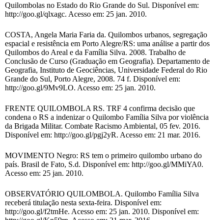
Quilombolas no Estado do Rio Grande do Sul. Disponível em:
http://goo.gl/qlxagc. Acesso em: 25 jan. 2010.
COSTA, Angela Maria Faria da. Quilombos urbanos, segregação
espacial e resistência em Porto Alegre/RS: uma análise a partir dos
Quilombos do Areal e da Família Silva. 2008. Trabalho de
Conclusão de Curso (Graduação em Geografia). Departamento de
Geografia, Instituto de Geociências, Universidade Federal do Rio
Grande do Sul, Porto Alegre, 2008. 74 f. Disponível em:
http://goo.gl/9Mv9LO. Acesso em: 25 jan. 2010.
FRENTE QUILOMBOLA RS. TRF 4 confirma decisão que
condena o RS a indenizar o Quilombo Família Silva por violência
da Brigada Militar. Combate Racismo Ambiental, 05 fev. 2016.
Disponível em: http://goo.gl/pgj2yR. Acesso em: 21 mar. 2016.
MOVIMENTO Negro: RS tem o primeiro quilombo urbano do
país. Brasil de Fato, S.d. Disponível em: http://goo.gl/MMiYA0.
Acesso em: 25 jan. 2010.
OBSERVATÓRIO QUILOMBOLA. Quilombo Família Silva
receberá titulação nesta sexta-feira. Disponível em:
http://goo.gl/f2tmHe. Acesso em: 25 jan. 2010. Disponível em: