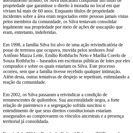
adensamento urbano, os Silva buscaram conquistar um título de
propriedade que garantisse o direito à moradia no local em que
viviam há mais de 60 anos. Enquanto títulos de propriedade
incidentes sobre a área eram negociados entre pessoas jamais vistas
pelos membros da comunidade, os Silva tentavam consolidar
legalmente sua propriedade por meio de ações de usucapião que
eram, entretanto, indeferidas.
Em 1998, a família Silva foi alvo de uma ação reivindicatória de
posse de terrenos que ocupava, movida pelos senhores José
Antônio Mazza Leite, Emílio Rothfuchs Neto e Marília Coerlo de
Souza Rothfuchs – baseados em escrituras públicas de lotes por eles
comprados e sobre os quais estariam os Silva. Este processo
ocorreu, sem que a família tivesse recebido qualquer intimação.
Além desta, outras tentativas de despejo se repetiram, estimulando a
reação da comunidade.
Em 2002, os Silva passaram a reivindicar a condição de
remanescentes de quilombos. Sua ancestralidade negra, a forte
relação de parentesco e a segregação sofrida suscitou o
entendimento de que seus direitos constitucionais estariam
assegurados ao comprovarem os vínculos ancestrais e a presença
territorial já consolidada.