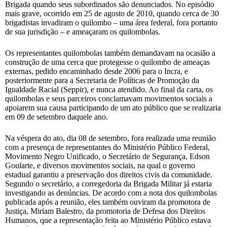
Brigada quando seus subordinados são denunciados. No episódio
mais grave, ocorrido em 25 de agosto de 2010, quando cerca de 30
brigadistas invadiram o quilombo – uma área federal, fora portanto
de sua jurisdição – e ameaçaram os quilombolas.
Os representantes quilombolas também demandavam na ocasião a
construção de uma cerca que protegesse o quilombo de ameaças
externas, pedido encaminhado desde 2006 para o Incra, e
posteriormente para a Secretaria de Políticas de Promoção da
Igualdade Racial (Seppir), e nunca atendido. Ao final da carta, os
quilombolas e seus parceiros conclamavam movimentos sociais a
apoiarem sua causa participando de um ato público que se realizaria
em 09 de setembro daquele ano.
Na véspera do ato, dia 08 de setembro, fora realizada uma reunião
com a presença de representantes do Ministério Público Federal,
Movimento Negro Unificado, o Secretário de Segurança, Edson
Goularte, e diversos movimentos sociais, na qual o governo
estadual garantiu a preservação dos direitos civis da comunidade.
Segundo o secretário, a corregedoria da Brigada Militar já estaria
investigando as denúncias. De acordo com a nota dos quilombolas
publicada após a reunião, eles também ouviram da promotora de
Justiça, Miriam Balestro, da promotoria de Defesa dos Direitos
Humanos, que a representação feita ao Ministério Público estava