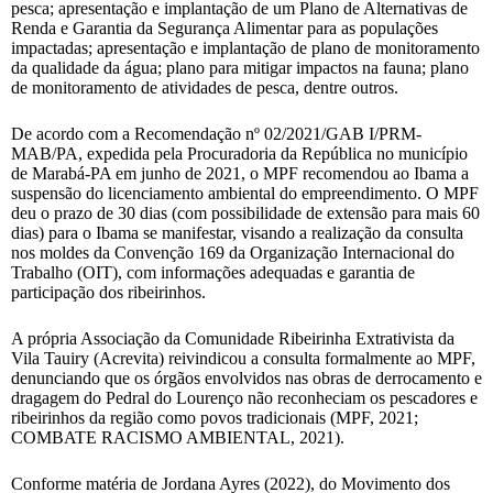
pesca; apresentação e implantação de um Plano de Alternativas de
Renda e Garantia da Segurança Alimentar para as populações
impactadas; apresentação e implantação de plano de monitoramento
da qualidade da água; plano para mitigar impactos na fauna; plano
de monitoramento de atividades de pesca, dentre outros.
De acordo com a Recomendação nº 02/2021/GAB I/PRM-
MAB/PA, expedida pela Procuradoria da República no município
de Marabá-PA em junho de 2021, o MPF recomendou ao Ibama a
suspensão do licenciamento ambiental do empreendimento. O MPF
deu o prazo de 30 dias (com possibilidade de extensão para mais 60
dias) para o Ibama se manifestar, visando a realização da consulta
nos moldes da Convenção 169 da Organização Internacional do
Trabalho (OIT), com informações adequadas e garantia de
participação dos ribeirinhos.
A própria Associação da Comunidade Ribeirinha Extrativista da
Vila Tauiry (Acrevita) reivindicou a consulta formalmente ao MPF,
denunciando que os órgãos envolvidos nas obras de derrocamento e
dragagem do Pedral do Lourenço não reconheciam os pescadores e
ribeirinhos da região como povos tradicionais (MPF, 2021;
COMBATE RACISMO AMBIENTAL, 2021).
Conforme matéria de Jordana Ayres (2022), do Movimento dos