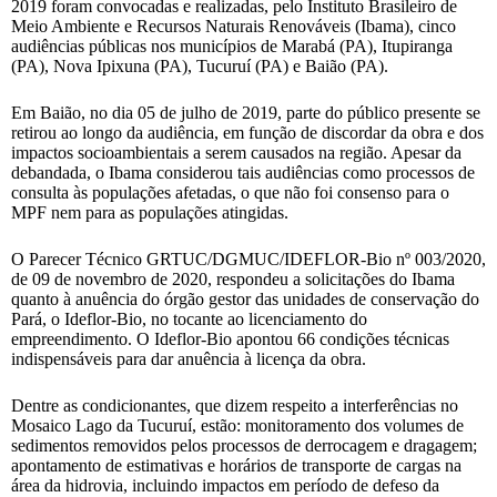
2019 foram convocadas e realizadas, pelo Instituto Brasileiro de
Meio Ambiente e Recursos Naturais Renováveis (Ibama), cinco
audiências públicas nos municípios de Marabá (PA), Itupiranga
(PA), Nova Ipixuna (PA), Tucuruí (PA) e Baião (PA).
Em Baião, no dia 05 de julho de 2019, parte do público presente se
retirou ao longo da audiência, em função de discordar da obra e dos
impactos socioambientais a serem causados na região. Apesar da
debandada, o Ibama considerou tais audiências como processos de
consulta às populações afetadas, o que não foi consenso para o
MPF nem para as populações atingidas.
O Parecer Técnico GRTUC/DGMUC/IDEFLOR-Bio nº 003/2020,
de 09 de novembro de 2020, respondeu a solicitações do Ibama
quanto à anuência do órgão gestor das unidades de conservação do
Pará, o Ideflor-Bio, no tocante ao licenciamento do
empreendimento. O Ideflor-Bio apontou 66 condições técnicas
indispensáveis para dar anuência à licença da obra.
Dentre as condicionantes, que dizem respeito a interferências no
Mosaico Lago da Tucuruí, estão: monitoramento dos volumes de
sedimentos removidos pelos processos de derrocagem e dragagem;
apontamento de estimativas e horários de transporte de cargas na
área da hidrovia, incluindo impactos em período de defeso da