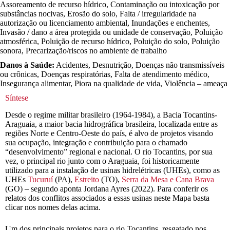
Assoreamento de recurso hídrico, Contaminação ou intoxicação por
substâncias nocivas, Erosão do solo, Falta / irregularidade na
autorização ou licenciamento ambiental, Inundações e enchentes,
Invasão / dano a área protegida ou unidade de conservação, Poluição
atmosférica, Poluição de recurso hídrico, Poluição do solo, Poluição
sonora, Precarização/riscos no ambiente de trabalho
Danos à Saúde:
Acidentes, Desnutrição, Doenças não transmissíveis
ou crônicas, Doenças respiratórias, Falta de atendimento médico,
Insegurança alimentar, Piora na qualidade de vida, Violência – ameaça
Síntese
Desde o regime militar brasileiro (1964-1984), a Bacia Tocantins-
Araguaia, a maior bacia hidrográfica brasileira, localizada entre as
regiões Norte e Centro-Oeste do país, é alvo de projetos visando
sua ocupação, integração e contribuição para o chamado
“desenvolvimento” regional e nacional. O rio Tocantins, por sua
vez, o principal rio junto com o Araguaia, foi historicamente
utilizado para a instalação de usinas hidrelétricas (UHEs), como as
UHEs
Tucuruí
(PA),
Estreito
(TO),
Serra da Mesa e Cana Brava
(GO) – segundo aponta Jordana Ayres (2022). Para conferir os
relatos dos conflitos associados a essas usinas neste Mapa basta
clicar nos nomes delas acima.
Um dos principais projetos para o rio Tocantins, resgatado nos