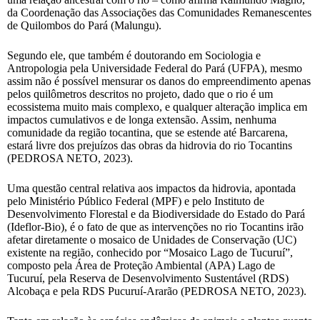
da Coordenação das Associações das Comunidades Remanescentes
de Quilombos do Pará (Malungu).
Segundo ele, que também é doutorando em Sociologia e
Antropologia pela Universidade Federal do Pará (UFPA), mesmo
assim não é possível mensurar os danos do empreendimento apenas
pelos quilômetros descritos no projeto, dado que o rio é um
ecossistema muito mais complexo, e qualquer alteração implica em
impactos cumulativos e de longa extensão. Assim, nenhuma
comunidade da região tocantina, que se estende até Barcarena,
estará livre dos prejuízos das obras da hidrovia do rio Tocantins
(PEDROSA NETO, 2023).
Uma questão central relativa aos impactos da hidrovia, apontada
pelo Ministério Público Federal (MPF) e pelo Instituto de
Desenvolvimento Florestal e da Biodiversidade do Estado do Pará
(Ideflor-Bio), é o fato de que as intervenções no rio Tocantins irão
afetar diretamente o mosaico de Unidades de Conservação (UC)
existente na região, conhecido por “Mosaico Lago de Tucuruí”,
composto pela Área de Proteção Ambiental (APA) Lago de
Tucuruí, pela Reserva de Desenvolvimento Sustentável (RDS)
Alcobaça e pela RDS Pucuruí-Ararão (PEDROSA NETO, 2023).