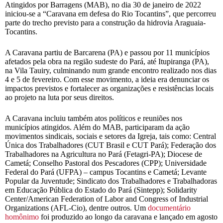
Atingidos por Barragens (MAB), no dia 30 de janeiro de 2022
iniciou-se a “Caravana em defesa do Rio Tocantins”, que percorreu
parte do trecho previsto para a construção da hidrovia Araguaia-
Tocantins.
A Caravana partiu de Barcarena (PA) e passou por 11 municípios
afetados pela obra na região sudeste do Pará, até Itupiranga (PA),
na Vila Tauiry, culminando num grande encontro realizado nos dias
4 e 5 de fevereiro. Com esse movimento, a ideia era denunciar os
impactos previstos e fortalecer as organizações e resistências locais
ao projeto na luta por seus direitos.
A Caravana incluiu também atos políticos e reuniões nos
municípios atingidos. Além do MAB, participaram da ação
movimentos sindicais, sociais e setores da Igreja, tais como: Central
Única dos Trabalhadores (CUT Brasil e CUT Pará); Federação dos
Trabalhadores na Agricultura no Pará (Fetagri-PA); Diocese de
Cametá; Conselho Pastoral dos Pescadores (CPP); Universidade
Federal do Pará (UFPA) – campus Tocantins e Cametá; Levante
Popular da Juventude; Sindicato dos Trabalhadores e Trabalhadoras
em Educação Pública do Estado do Pará (Sintepp); Solidarity
Center/American Federation of Labor and Congress of Industrial
Organizations (AFL-Cio), dentre outros. Um
documentário
homônimo
foi produzido ao longo da caravana e lançado em agosto