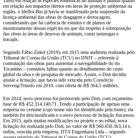
Tanto em relação às espécies endêmicas de animais e plantas quanto
em relação aos impactos diretos em áreas de proteção ambiental na
região, o Ideflor-Bio já havia se manifestado pela suspensão da
licença ambiental das obras de dragagem e derrocagem,
considerando que há carência de estudos e de planos de
monitoramento dessas espécies no que diz respeito à sobreposição
das obras às áreas de desovas de animais, como tartarugas e
tracajás.
Segundo Fábio Zuker (2019), em 2015 uma auditoria realizada pelo
Tribunal de Contas da União (TCU) no DNIT – referente à
contratação das obras para aumentar a navegabilidade do rio
Tocantins – constatou falhas quanto ao detalhamento do custo
global da obra e de pesquisa de mercado. Assim, o Dnit decidiu
anular a licitação, que havia sido vencida pelo Consórcio
Serveng/Triunfo em 2010, com oferta de R$ 364,5 milhões.
Em 2014, novo processo foi promovido pelo Dnit, com orçamento-
base de R$ 452.314.140,71. Tendo a participação de apenas uma
empresa no certame (cujo nome não foi identificado pela fonte), ela
também foi desclassificada e o novo processo de licitação fracassou.
Em 2015, após muitas modificações no projeto e no edital, nova
licitação foi realizada pelo Dnit, no valor de R$ 560.650.363,14 e,
enfim, vencida pela empresa, DTA Engenharia Ltda – segundo
aponta relatório do Tribunal de Contas da União (TCU).