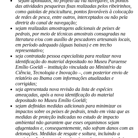
“sejam apontados, no projeto da via navegável, os pontos
das atividades pesqueiras fixas realizadas pelos ribeirinhos,
como gaiolas de piscicultura, pontos favoráveis à colocação
de redes de pesca, entre outros, interceptados ou não pela
diretriz do canal de navegação;
sejam realizadas amostragens adicionais de peixes de
pedrais, por meio de técnicas amostrais consagradas na
literatura e/ou com auxílio de pescadores artesanais locais,
em período adequado (águas baixas) e em trecho
representativo;
seja contratada pessoa especialista para realizar nova
identificação do material depositado no Museu Paraense
Emílio Goeldi – instituição vinculada ao Ministério da
Ciência, Tecnologia e Inovação –, com posterior envio de
relatório ao Ibama com informações atualizadas e
corrigidas;
seja apresentada nova revisão da lista de espécies
ameaçadas, após a nova identificação do material
depositado no Museu Emílio Goeldi;
sejam definidas medidas adicionais para minimizar os
impactos sobre os peixes de pedrais, tendo em vista que as
medidas de proteção indicadas no estudo de impacto
ambiental não garantem que esses organismos sejam
afugentados e, consequentemente, não sofram danos com as
detonações. Medidas de resgate e soltura, incluindo a