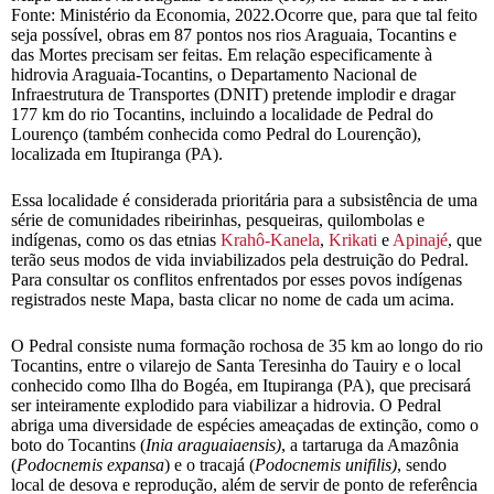
Fonte: Ministério da Economia, 2022.Ocorre que, para que tal feito
seja possível, obras em 87 pontos nos rios Araguaia, Tocantins e
das Mortes precisam ser feitas. Em relação especificamente à
hidrovia Araguaia-Tocantins, o Departamento Nacional de
Infraestrutura de Transportes (DNIT) pretende implodir e dragar
177 km do rio Tocantins, incluindo a localidade de Pedral do
Lourenço (também conhecida como Pedral do Lourenção),
localizada em Itupiranga (PA).
Essa localidade é considerada prioritária para a subsistência de uma
série de comunidades ribeirinhas, pesqueiras, quilombolas e
indígenas, como os das etnias
Krahô-Kanela
,
Krikati
e
Apinajé
, que
terão seus modos de vida inviabilizados pela destruição do Pedral.
Para consultar os conflitos enfrentados por esses povos indígenas
registrados neste Mapa, basta clicar no nome de cada um acima.
O Pedral consiste numa formação rochosa de 35 km ao longo do rio
Tocantins, entre o vilarejo de Santa Teresinha do Tauiry e o local
conhecido como Ilha do Bogéa, em Itupiranga (PA), que precisará
ser inteiramente explodido para viabilizar a hidrovia. O Pedral
abriga uma diversidade de espécies ameaçadas de extinção, como o
boto do Tocantins (
Inia araguaiaensis)
, a tartaruga da Amazônia
(
Podocnemis expansa
) e o tracajá (
Podocnemis unifilis
)
, sendo
local de desova e reprodução, além de servir de ponto de referência