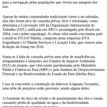
para a navegação pelas populações que vivem nas margens dos
rios.
Apesar de muitas comunidades tradicionais virem a ser afetadas,
elas não foram alvo de consulta prévia, livre e informada, como
determina a Convenção 169 da Organização Internacional do
Trabalho (OIT), ratificada em 2003 e promulgada pelo Brasil em
2004, com caráter supralegal. As obras vêm sendo executadas pelo
consórcio DTA/O’Martin, composto pelas empresas DTA
Engenharia e O’Martin-Serviços e Locação Ltda, que venceu uma
licitação da Antaq em 2016.
Soma-se à falta de consulta prévia uma série de insuficiências,
irregularidades e omissões nos Estudos de Impacto Ambiental
(EIA) do projeto, que vêm sendo questionadas pelo Ministério
Público Federal no Pará (MPF) e pelo Instituto de Desenvolvimento
Florestal e da Biodiversidade do Estado do Pará (Ideflor-Bio).
Caso se concretize a construção da hidrovia Araguaia-Tocantins,
uma série de prejuízos estão previstos, sendo alguns deles:
1) Aumento do risco de erosão e de assoreamento dos rios e canais,
causando perda de qualidade da água e da biodiversidade,
principalmente de espécies de peixes;