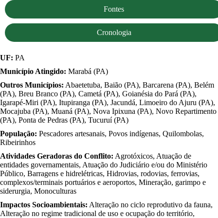
Fontes
Cronologia
UF:
PA
Município Atingido:
Marabá (PA)
Outros Municípios:
Abaetetuba, Baião (PA), Barcarena (PA), Belém
(PA), Breu Branco (PA), Cametá (PA), Goianésia do Pará (PA),
Igarapé-Miri (PA), Itupiranga (PA), Jacundá, Limoeiro do Ajuru (PA),
Mocajuba (PA), Muaná (PA), Nova Ipixuna (PA), Novo Repartimento
(PA), Ponta de Pedras (PA), Tucuruí (PA)
População:
Pescadores artesanais, Povos indígenas, Quilombolas,
Ribeirinhos
Atividades Geradoras do Conflito:
Agrotóxicos, Atuação de
entidades governamentais, Atuação do Judiciário e/ou do Ministério
Público, Barragens e hidrelétricas, Hidrovias, rodovias, ferrovias,
complexos/terminais portuários e aeroportos, Mineração, garimpo e
siderurgia, Monoculturas
Impactos Socioambientais:
Alteração no ciclo reprodutivo da fauna,
Alteração no regime tradicional de uso e ocupação do território,