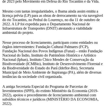
de 2023 pelo Movimento em Defesa do Rio Tocantins e da Vida.
Mesmo com tantas irregularidades, o Ibama ainda assim emitiu a
licença prévia (LP) para as obras de derrocamento na via navegável
do rio Tocantins, no Pedral do Lourenço, no dia 11 de outubro de
2022. A LP foi expedida para o Departamento Nacional de
Infraestrutura de Transportes (DNIT) atestando a viabilidade
ambiental do projeto.
Nesse processo de licenciamento, participam como entidades ou
órgãos intervenientes: Fundação Cultural Palmares (FCP),
Fundação Nacional dos Povos Indígenas (Funai) – então Fundação
Nacional do Índio, Instituto do Patrimônio Histórico e Artístico
Nacional (Iphan), Instituto Chico Mendes de Conservação da
Biodiversidade (ICMBio), Instituto de Desenvolvimento Florestal e
da Biodiversidade do Estado do Pará (Ideflor-Bio), Secretaria
Municipal de Meio Ambiente de Itupiranga (PA), além de diversas
instâncias da sociedade civil organizada.
A antiga Secretaria Especial do Programa de Parcerias de
Investimentos (SPPI), do extinto Ministério da Economia (2019-
2022), apoiou o procedimento de licenciamento ambiental com
subsídios técnicos e jurídicos (MINISTÉRIO DA ECONOMIA,
2022).