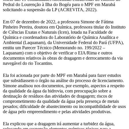
Pedral do Lourenção à Ilha do Bogéa para o MPF em Marabá
solicitando a suspensão da LP (ACREVITA, 2022).
Em 07 de dezembro de 2022, a professora Simone de Fátima
Pinheiro Pereira, doutora em Química, professora titular do Instituto
de Ciências Exatas e Naturais (Icen), lotada na Faculdade de
Química e coordenadora do Laboratório de Química Analítica e
Ambiental (Laquanam), da Universidade Federal do Pará (UFPA),
emitiu um Parecer Técnico (Memorando no. 199/2022 –
Laquanam) com o objetivo de verificar o EIA/Rima e outros
documentos relativos às obras de dragagem e derrocamento da via
navegável do rio Tocantins.
Ela foi acionada por parte do MPF em Marabá para fazer estudos
que subsidiassem o órgão na análise do processo de licenciamento.
Simone analisou nos documentos, por exemplo, aspectos a respeito
da qualidade da água da hidrovia, com preocupação sobre a
destinação de resíduos das atividades de dragagem; riscos de
comprometimento da qualidade da água pela presença de metais
pesados; dificuldade de abastecimento ou incompatibilidade de usos
de água pelo empreendimento e pelas atividades produtivas.
Ela explicou que a dragagem irá aumentar a turbidez da água,
colocando em suspensão elementos químicos tóxicos para a