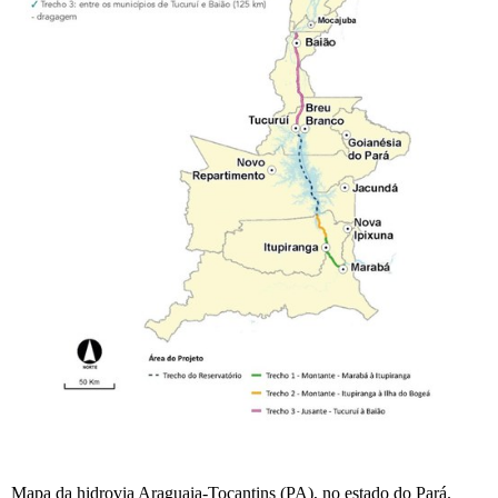
Mapa da hidrovia Araguaia-Tocantins (PA), no estado do Pará.