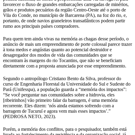
favorecer o fluxo de grandes embarcações carregadas de minérios,
grãos e produtos pecuários da região Centro-Oeste até o porto de
Vila do Conde, no município de Barcarena (PA), na foz do rio, e,
portanto, de onde navios graneleiros transatlânticos podem partir
rumo aos principais países compradores.
Para quem tem ainda vivas na memória as chagas desse período, o
anúncio de mais um empreendimento de porte colossal parece trazer
à tona medos e angústias quanto ao potencial destruidor e
desagregador dos modos de vida das comunidades que se
encontram às margens do rio Tocantins, que não se beneficiam
diretamente com a proposta anunciada por esse empreendimento.
Segundo o antropólogo Cristiano Bento da Silva, professor do
curso de Engenharia Florestal da Universidade do Sul e Sudeste do
Pará (Unifesspa), a população guarda a “memória dos impactos”:
“Se você perguntar nas comunidades sobre a hidrovia, eles
[ribeirinhos] vão primeiro falar da barragem, é uma memória
recorrente. Eles dizem: ‘nós ainda estamos sofrendo com a
barragem de Tucuruí e agora vem mais esses impactos’.”
(PEDROSA NETO, 2023).
Porém, a memória dos conflitos, para o pesquisador, também está
ligada ao fortalecimento da resistência e da organização social, já