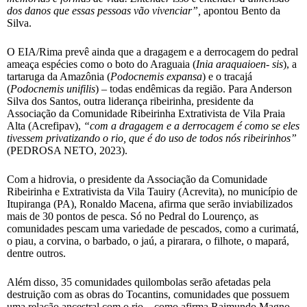
dos danos que essas pessoas vão vivenciar”,
apontou Bento da
Silva.
O EIA/Rima prevê ainda que a dragagem e a derrocagem do pedral
ameaça espécies como o boto do Araguaia (
Inia araquaioen- sis
), a
tartaruga da Amazônia (
Podocnemis expansa
) e o tracajá
(
Podocnemis unifilis
) – todas endêmicas da região. Para Anderson
Silva dos Santos, outra liderança ribeirinha, presidente da
Associação da Comunidade Ribeirinha Extrativista de Vila Praia
Alta (Acrefipav),
“com a dragagem e a derrocagem é como se eles
tivessem privatizando o rio, que é do uso de todos nós ribeirinhos”
(PEDROSA NETO, 2023).
Com a hidrovia, o presidente da Associação da Comunidade
Ribeirinha e Extrativista da Vila Tauiry (Acrevita), no município de
Itupiranga (PA), Ronaldo Macena, afirma que serão inviabilizados
mais de 30 pontos de pesca. Só no Pedral do Lourenço, as
comunidades pescam uma variedade de pescados, como a curimatá,
o piau, a corvina, o barbado, o jaú, a pirarara, o filhote, o mapará,
dentre outros.
Além disso, 35 comunidades quilombolas serão afetadas pela
destruição com as obras do Tocantins, comunidades que possuem
uma relação ancestral com o rio – como afirma Raimundo Magno,