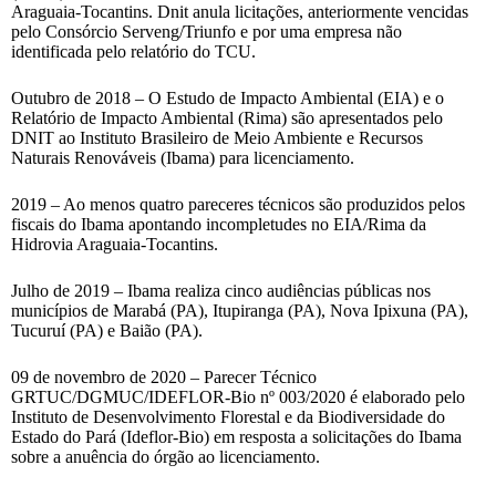
Araguaia-Tocantins. Dnit anula licitações, anteriormente vencidas
pelo Consórcio Serveng/Triunfo e por uma empresa não
identificada pelo relatório do TCU.
Outubro de 2018 – O Estudo de Impacto Ambiental (EIA) e o
Relatório de Impacto Ambiental (Rima) são apresentados pelo
DNIT ao Instituto Brasileiro de Meio Ambiente e Recursos
Naturais Renováveis (Ibama) para licenciamento.
2019 – Ao menos quatro pareceres técnicos são produzidos pelos
fiscais do Ibama apontando incompletudes no EIA/Rima da
Hidrovia Araguaia-Tocantins.
Julho de 2019 – Ibama realiza cinco audiências públicas nos
municípios de Marabá (PA), Itupiranga (PA), Nova Ipixuna (PA),
Tucuruí (PA) e Baião (PA).
09 de novembro de 2020 – Parecer Técnico
GRTUC/DGMUC/IDEFLOR-Bio nº 003/2020 é elaborado pelo
Instituto de Desenvolvimento Florestal e da Biodiversidade do
Estado do Pará (Ideflor-Bio) em resposta a solicitações do Ibama
sobre a anuência do órgão ao licenciamento.