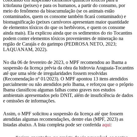
ictiofauna (peixes) e para os humanos, a partir do consumo, por
meio do fenômeno da bioacumulação (se os animais estão
contaminados, quem os consome também ficará contaminado) e
biomagnificação (peixes carnívoros apresentam maior quantidade
de elementos tóxicos do que os herbívoros, e quem os consome
ainda mais). Ela explicou ainda que os sedimentos do rio Tocantins
podem conter elementos tóxicos provenientes de mineração na
região de Carajás e do garimpo (PEDROSA NETO, 2023;
LAQUANAM, 2022).
No dia 06 de fevereiro de 2023, o MPF recomendou ao Ibama a
suspensão da licença prévia da obra da hidrovia Araguaia-Tocantins
até que uma série de irregularidades fossem resolvidas
(Recomendação nº 01/2023). O MPF apontou 13 itens atendidos
parcialmente ou não atendidos pelo Ibama, e reforçou que o próprio
Ibama classificou algumas falhas como graves nos estudos
ambientais apresentados pelo DNIT, além de insuficiência de dados
e omissões de informações.
Assim, o MPF solicitou a suspensão da licença até que fossem
atendidas algumas recomendações, dentre elas (MPF, 2023) as
listadas abaixo. A lista completa pode ser conferida
aqui
: