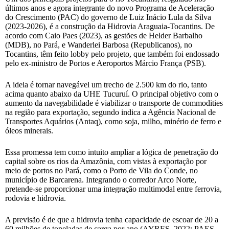
últimos anos e agora integrante do novo Programa de Aceleração
do Crescimento (PAC) do governo de Luiz Inácio Lula da Silva
(2023-2026), é a construção da Hidrovia Araguaia-Tocantins. De
acordo com Caio Paes (2023), as gestões de Helder Barbalho
(MDB), no Pará, e Wanderlei Barbosa (Republicanos), no
Tocantins, têm feito lobby pelo projeto, que também foi endossado
pelo ex-ministro de Portos e Aeroportos Márcio França (PSB).
A ideia é tornar navegável um trecho de 2.500 km do rio, tanto
acima quanto abaixo da UHE Tucuruí. O principal objetivo com o
aumento da navegabilidade é viabilizar o transporte de commodities
na região para exportação, segundo indica a Agência Nacional de
Transportes Aquários (Antaq), como soja, milho, minério de ferro e
óleos minerais.
Essa promessa tem como intuito ampliar a lógica de penetração do
capital sobre os rios da Amazônia, com vistas à exportação por
meio de portos no Pará, como o Porto de Vila do Conde, no
município de Barcarena. Integrando o corredor Arco Norte,
pretende-se proporcionar uma integração multimodal entre ferrovia,
rodovia e hidrovia.
A previsão é de que a hidrovia tenha capacidade de escoar de 20 a
60 milhões de toneladas de carga por ano (AYRES, 2022; PAES,