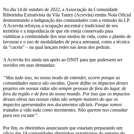
No dia 14 de outubro de 2022, a Associação da Comunidade
Ribeirinha Extrativista da Vila Tauiry (Acrevita) emitiu Nota Oficial
demonstrando a indignação das comunidades com a emissão da LP.
A Acrevita reforçou a ocupação ancestral e tradicional de seu
território e a importância de que ele esteja conservado para
viabilizar a continuidade dos seus modos de vida, como o plantio de
lavouras e o uso de modalidades de pesca artesanal, como a técnica
da “caceia” – na qual lançam redes nas áreas dos pedrais.
A Acrevita fez ainda um apelo ao DNIT para que pudessem ser
ouvidos em suas demandas:
“
Mas tudo isso, no nosso modo de entender, ocorre porque as
comunidades nunca são ouvidas. Quem define os impactos desses
projetos em nossas vidas são sempre pessoas de fora do lugar, de
fora da região e de fora do nosso mundo. Por isso que os impactos
dessas obras nas nossas vidas são sempre maiores do que os
impactos apresentados nos documentos oficiais. Porque somos
tratados a vida toda como inexistentes. Não querem nos consultar
para nos escutar”.
Por fim, os ribeirinhos anunciaram que estariam preparando um
ofício das 19 comunidades ribeirinhas extrativistas do entorno do