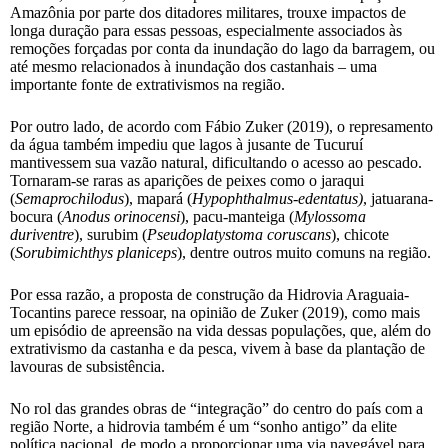
Amazônia por parte dos ditadores militares, trouxe impactos de
longa duração para essas pessoas, especialmente associados às
remoções forçadas por conta da inundação do lago da barragem, ou
até mesmo relacionados à inundação dos castanhais – uma
importante fonte de extrativismos na região.
Por outro lado, de acordo com Fábio Zuker (2019), o represamento
da água também impediu que lagos à jusante de Tucuruí
mantivessem sua vazão natural, dificultando o acesso ao pescado.
Tornaram-se raras as aparições de peixes como o jaraqui
(
Semaprochilodus
), mapará (
Hypophthalmus-edentatus)
, jatuarana-
bocura (
Anodus orinocensi
), pacu-manteiga (
Mylossoma
duriventre
), surubim (
Pseudoplatystoma coruscans
), chicote
(
Sorubimichthys planiceps
), dentre outros muito comuns na região.
Por essa razão, a proposta de construção da Hidrovia Araguaia-
Tocantins parece ressoar, na opinião de Zuker (2019), como mais
um episódio de apreensão na vida dessas populações, que, além do
extrativismo da castanha e da pesca, vivem à base da plantação de
lavouras de subsistência.
No rol das grandes obras de “integração” do centro do país com a
região Norte, a hidrovia também é um “sonho antigo” da elite
política nacional, de modo a proporcionar uma via navegável para