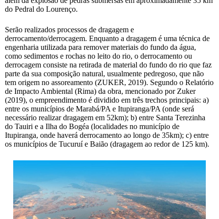
além da explosão de pedras submersas em aproximadamente 35 km
do Pedral do Lourenço.
Serão realizados processos de dragagem e
derrocamento/derrocagem. Enquanto a dragagem é uma técnica de
engenharia utilizada para remover materiais do fundo da água,
como sedimentos e rochas no leito do rio, o derrocamento ou
derrocagem consiste na retirada de material do fundo do rio que faz
parte da sua composição natural, usualmente pedregoso, que não
tem origem no assoreamento (ZUKER, 2019). Segundo o Relatório
de Impacto Ambiental (Rima) da obra, mencionado por Zuker
(2019), o empreendimento é dividido em três trechos principais: a)
entre os municípios de Marabá/PA e Itupiranga/PA (onde será
necessário realizar dragagem em 52km); b) entre Santa Terezinha
do Tauiri e a Ilha do Bogéa (localidades no município de
Itupiranga, onde haverá derrocamento ao longo de 35km); c) entre
os municípios de Tucuruí e Baião (dragagem ao redor de 125 km).