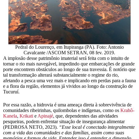
Pedral do Lourenço, em Itupiranga (PA). Foto: Antonio
Cavalcante /ASCOM SETRAN, 08 fev. 2019.
A implosão desse patrimônio imaterial será feita com o intuito de
tornar o rio mais navegável, impedindo que embarcações de grande
porte encontrem obstáculos ao longo de sua travessia. É notório que
tal transformação alterará substancialmente o regime do rio,
afetando a pesca uma vez mais e implicando em perdas para a fauna
e a flora da região, elementos já vividos ao longo da construção de
Tucuruí.
Por essa razão, a hidrovia é uma ameaça direta à sobrevivência de
comunidades ribeirinhas, quilombolas e indígenas, como os
Krahô-
Kanela
,
Krikati
e
Apinajé
, que, dependentes das atividades
pesqueiras, podem enfrentar situação de insegurança alimentar
(PEDROSA NETO, 2023).
“Esse local é conectado integralmente
com a vida das comunidades e das famílias, assim como suas
memórias e formas de vida. Entender isso é entender a dimensão