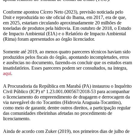
Conforme apontou Cícero Neto (2023), previsão noticiada pelo
Dnit e reproduzida no site oficial do Ibama, em 2017, era de que,
em 2025, estariam circulando aproximadamente 20 milhões de
toneladas de produtos pela hidrovia. Em outubro de 2018, o Estudo
de Impacto Ambiental (EIA) e o Relatório de Impacto Ambiental
(Rima) foram apresentados ao órgão licenciador.
Somente até 2019, ao menos quatro pareceres técnicos haviam sido
produzidos pelos fiscais do órgão, apontando incompletudes, erros
e ausências no documento, fazendo-os concluir que os estudos eram
insatisfatórios. Esses pareceres podem ser consultados, na íntegra,
aqui
.
A Procuradoria da República em Marabá (PA) instaurou o Inquérito
Civil Público (ICP) nº 1.23.001.000567/2018-53 para acompanhar
o licenciamento do empreendimento de dragagem e derrocagem da
via navegável do rio Tocantins (Hidrovia Araguaia-Tocantins),
como meio de garantir, dentre outros direitos, a participação regular
das comunidades ribeirinhas afetadas no procedimento de
licenciamento.
Ainda de acordo com Zuker (2019), nos primeiros dias de julho de