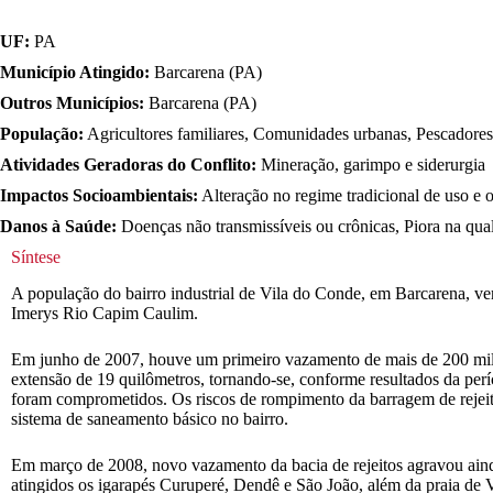
UF:
PA
Município Atingido:
Barcarena (PA)
Outros Municípios:
Barcarena (PA)
População:
Agricultores familiares, Comunidades urbanas, Pescadores 
Atividades Geradoras do Conflito:
Mineração, garimpo e siderurgia
Impactos Socioambientais:
Alteração no regime tradicional de uso e o
Danos à Saúde:
Doenças não transmissíveis ou crônicas, Piora na qua
Síntese
A população do bairro industrial de Vila do Conde, em Barcarena, ve
Imerys Rio Capim Caulim.
Em junho de 2007, houve um primeiro vazamento de mais de 200 mil me
extensão de 19 quilômetros, tornando-se, conforme resultados da per
foram comprometidos. Os riscos de rompimento da barragem de rejeitos
sistema de saneamento básico no bairro.
Em março de 2008, novo vazamento da bacia de rejeitos agravou aind
atingidos os igarapés Curuperé, Dendê e São João, além da praia de 