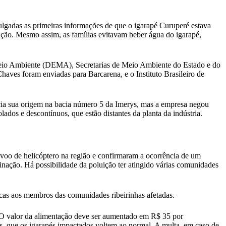
gadas as primeiras informações de que o igarapé Curuperé estava
ação. Mesmo assim, as famílias evitavam beber água do igarapé,
de Meio Ambiente (DEMA), Secretarias de Meio Ambiente do Estado e do
aves foram enviadas para Barcarena, e o Instituto Brasileiro de
hecia sua origem na bacia número 5 da Imerys, mas a empresa negou
dos e descontínuos, que estão distantes da planta da indústria.
oo de helicóptero na região e confirmaram a ocorrência de um
nação. Há possibilidade da poluição ter atingido várias comunidades
cas aos membros das comunidades ribeirinhas afetadas.
. O valor da alimentação deve ser aumentado em R$ 35 por
os, que os igarapés impactados voltem ao normal. A multa, em caso de