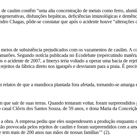
ão de caulim contêm “uma alta concentração de metais como ferro, alumí
generativas, disfunções hepáticas, deficiências imunológicas e demênc
ndro Chagas, pôde-se constatar que após o acidente houve “alterações d
us meios de subsistência prejudicados com os vazamentos de caulim. A c
e camarões. Segundo notícia publicada no Ecodebate (repercutindo matér
o acidente de 2007, a Imerys teria voltado a operar uma bacia de rejei
ejeitos da fábrica direto nos igarapés e desviaram para a praia. É prec
 relatos de que a mandioca plantada fora afetada, tornando-se amarga e
am que sair de suas terras. Quando tentaram voltar, foram surpreendid
o casal Clóvis dos Santos Souza, de 59 anos, e dona Maria da Conceiç
te a obra. A empresa pediu que eles suspendessem a produção enquanto c
ção provocada pelos rejeitos de caulim e foram surpreendidos com a am
 tem mais de 200 anos nas mãos de nossas famílias’” (2).