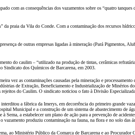
ado com as consequências dos vazamentos sobre os “quatro tanques de
” da praia da Vila do Conde. Com a contaminação dos recursos hídricos,
presença de outras empresas ligadas à mineração (Pará Pigmentos, Alub
to do caulim – “utilizado na produção de tintas, cerâmicas refratárias
do Sindicato dos Químicos de Barcarena, em 2003.
eira vez as contaminações causadas pela mineração e processamento d
dústrias de Extração, Beneficiamento e Industrialização de Minérios d
ejeitos do Caulim. O sindicato noticiou o fato à Divisão Especializad
nterditou a fábrica da Imerys, em decorrência do primeiro grande vaz
pital Municipal e a construção de um sistema de abastecimento de água 
à Sema, a estabelecer um plano de ação para a prevenção de acidentes (
o vazamento produziu contaminação na fauna, na flora e no solo das á
ema, ao Ministério Público da Comarca de Barcarena e ao Procurador 