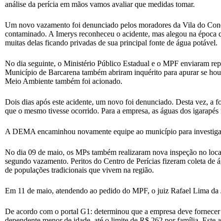
análise da perícia em mãos vamos avaliar que medidas tomar.
Um novo vazamento foi denunciado pelos moradores da Vila do Conde
contaminado. A Imerys reconheceu o acidente, mas alegou na época qu
muitas delas ficando privadas de sua principal fonte de água potável.
No dia seguinte, o Ministério Público Estadual e o MPF enviaram rep
Município de Barcarena também abriram inquérito para apurar se houv
Meio Ambiente também foi acionado.
Dois dias após este acidente, um novo foi denunciado. Desta vez, a 
que o mesmo tivesse ocorrido. Para a empresa, as águas dos igarapés 
A DEMA encaminhou novamente equipe ao município para investigar
No dia 09 de maio, os MPs também realizaram nova inspeção no loca
segundo vazamento. Peritos do Centro de Perícias fizeram coleta de 
de populações tradicionais que vivem na região.
Em 11 de maio, atendendo ao pedido do MPF, o juiz Rafael Lima da J
De acordo com o portal G1: determinou que a empresa deve fornecer 
dependente menor de idade, até o limite de R$ 262 por família. Este 