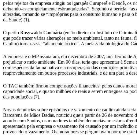
pelos rejeitos da empresa atingiu os igarapés Curuperê e Dendê, os rio
deixando-as completamente esbranquiçadas”. Segundo a perícia, “as á
alteradas, tornando-se “impróprias para o consumo humano e para o
da Saúde) (1).
O perito Rosywaldo Cantuária (então diretor do Instituto de Criminal
que pode trazer várias alterações ao meio ambiental, tanto na fauna,
Caulim) tornar-se-ia “altamente tóxico”. A meia-vida biológica do Cá
A empresa e o MP assinaram, em dezembro de 2007, um Termo de Aju
prejudicar o meio ambiente. Em 90 dias, teria que apresentar à Sema
com espécies da fauna nativa e a recuperação das condições primitiv
reaproveitamento em outros processos industriais, e de um para a desat
O TAC também firmou compensações financeiras: pelos danos morais co
capacidade social, e quatro milhões de reais a serem entregues ao pod
das populações (7).
Novas denúncias sobre episódios de vazamento de caulim ainda ser
Barcarena de Mãos Dadas, noticiou que a partir de 26 de novembro d
acordo com Santos, os moradores também denunciavam estar sofrendo 
apresentada pela empresa o vazamento foi causado por um incêndio cr
provocado o vazamento. Os moradores se perguntavam por que este f