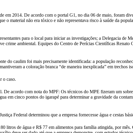
 em 2014. De acordo com o portal G1, no dia 06 de maio, foram divul
e o material não era tóxico e não representava risco à saúde da popul
resentantes para o local para iniciar as investigações; a Delegacia 
e crime ambiental. Equipes do Centro de Perícias Científicas Renato Ch
fonte do caulim foi mais precisamente identificada: a população recon
mantiveram a coloração branca “de maneira inexplicada” em trechos isola
 o caso.
l. De acordo com nota do MPF: Os técnicos do MPE fizeram um sobrev
água em cinco pontos do igarapé para determinar a gravidade da contami
ustiça Federal determinou que a empresa fornecesse água e cestas bási
80 litros de água e R$ 77 em alimentos para família atingida, por mês
auxílio deve ser dado até que a empresa demonstre, com estudos técnic