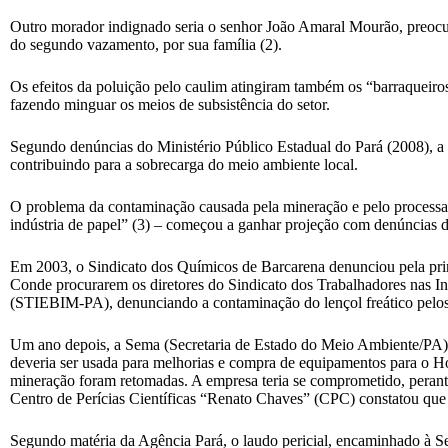
Outro morador indignado seria o senhor João Amaral Mourão, preocup
do segundo vazamento, por sua família (2).
Os efeitos da poluição pelo caulim atingiram também os “barraqueiros
fazendo minguar os meios de subsistência do setor.
Segundo denúncias do Ministério Público Estadual do Pará (2008), a 
contribuindo para a sobrecarga do meio ambiente local.
O problema da contaminação causada pela mineração e pelo processamen
indústria de papel” (3) – começou a ganhar projeção com denúncias 
Em 2003, o Sindicato dos Químicos de Barcarena denunciou pela prim
Conde procurarem os diretores do Sindicato dos Trabalhadores nas In
(STIEBIM-PA), denunciando a contaminação do lençol freático pelos r
Um ano depois, a Sema (Secretaria de Estado do Meio Ambiente/PA) i
deveria ser usada para melhorias e compra de equipamentos para o Hos
mineração foram retomadas. A empresa teria se comprometido, perante 
Centro de Perícias Científicas “Renato Chaves” (CPC) constatou que 
Segundo matéria da Agência Pará, o laudo pericial, encaminhado à S