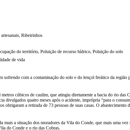
artesanais, Ribeirinhos
cupação do território, Poluição de recurso hídrico, Poluição do solo
lidade de vida
m sofrendo com a contaminação do solo e do lençol freático da região p
tros cúbicos de caulim, que atingiu diretamente a bacia do rio das Co
ícia divulgados quatro meses após o acidente, imprópria “para o consu
 obrigaram a retirada de 73 pessoas de suas casas. O abastecimento de 
a mais a situação dos moradores da Vila do Conde, que mais uma vez s
Vila do Conde e o rio das Cobras.