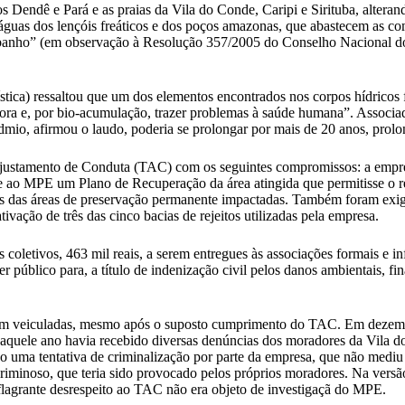
s Dendê e Pará e as praias da Vila do Conde, Caripi e Sirituba, alterand
guas dos lençóis freáticos e dos poços amazonas, que abastecem as com
 banho” (em observação à Resolução 357/2005 do Conselho Nacional d
ística) ressaltou que um dos elementos encontrados nos corpos hídricos
 flora e, por bio-acumulação, trazer problemas à saúde humana”. Assoc
dmio, afirmou o laudo, poderia se prolongar por mais de 20 anos, prolo
stamento de Conduta (TAC) com os seguintes compromissos: a empresa
 e ao MPE um Plano de Recuperação da área atingida que permitisse o re
as das áreas de preservação permanente impactadas. Também foram exigi
ivação de três das cinco bacias de rejeitos utilizadas pela empresa.
letivos, 463 mil reais, a serem entregues às associações formais e inf
er público para, a título de indenização civil pelos danos ambientais, 
iam veiculadas, mesmo após o suposto cumprimento do TAC. Em dezembr
aquele ano havia recebido diversas denúncias dos moradores da Vila 
uma tentativa de criminalização por parte da empresa, que não mediu 
iminoso, que teria sido provocado pelos próprios moradores. Na versã
lagrante desrespeito ao TAC não era objeto de investigaçã do MPE.