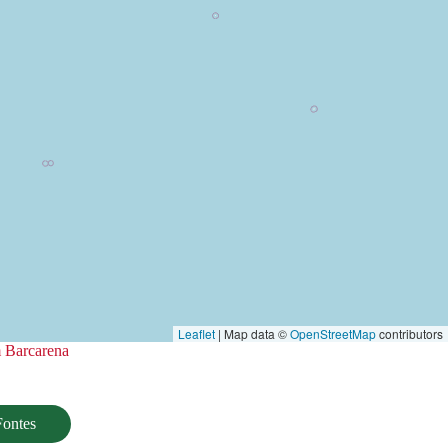
Leaflet
| Map data ©
OpenStreetMap
contributors
m Barcarena
Fontes