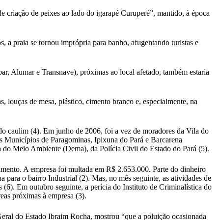
 criação de peixes ao lado do igarapé Curuperé”, mantido, à época
 a praia se tornou imprópria para banho, afugentando turistas e
ar, Alumar e Transnave), próximas ao local afetado, também estaria
, louças de mesa, plástico, cimento branco e, especialmente, na
o caulim (4). Em junho de 2006, foi a vez de moradores da Vila do
os Municípios de Paragominas, Ipixuna do Pará e Barcarena
a do Meio Ambiente (Dema), da Polícia Civil do Estado do Pará (5).
amento. A empresa foi multada em R$ 2.653.000. Parte do dinheiro
para o bairro Industrial (2). Mas, no mês seguinte, as atividades de
6). Em outubro seguinte, a perícia do Instituto de Criminalística do
reas próximas à empresa (3).
Geral do Estado Ibraim Rocha, mostrou “que a poluição ocasionada