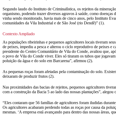
Segundo laudo do Instituto de Criminalística, os rejeitos da mineraç
organismo, podendo trazer diversos agravos à saúde, como doenças de
vinha sendo monitorado, havia mais de cinco anos, pelo Instituto Eva
comunidades da Vila Industrial e de São José (rio Dendê)” (1).
Contexto Ampliado
As populações ribeirinhas e pequenos agricultores locais tiveram se
de peixes, impediu a pesca e alterou o ciclo reprodutivo de peixes 
presidente do Centro Comunitário de Vila do Conde, avaliou que, após 
o povo de Vila do Conde viver. Eles só tiraram os tubos que jogavam r
poluição da água e do solo em Barcarena”, afirmou (2).
As pequenas roças foram afetadas pela contaminação do solo. Existem
deixaram de produzir frutos (2).
Nas proximidades das bacias de rejeitos, pequenos agricultores tiver
com a construção da Bacia 5 ao lado das nossas plantações”, alegou 
“Eles contaram que 56 famílias de agricultores foram iludidas duran
Os agricultores acabaram perdendo todas as roças por causa da polui
mesmas. ‘A empresa está avançando para dentro das nossas áreas, que