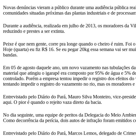
Novas denúncias vieram a público durante uma audiência pública real
comunidades situadas próximas das plantas industriais e de processa
Durante a audiência, realizada em julho de 2013, os moradores da Vi
reduzindo e prestes a ser extinta.
Peixe é que nem gente, corre pra longe quando o cheiro é ruim. Foi 
Hoje (quarta) eu fiz R$ 16. Se eu pegar 20kg essa semana vai ser mui
bandas.
Em 05 de agosto daquele ano, um novo vazamento nas tubulações da 
material que atingiu o igarapé era composto por 95% de água e 5% de 
controlado. Porém a empresa tentou impedir o registro dos efeitos 
tentando impedir o registro do vazamento no rio, mas os moradores e 
Entrevistado pelo Diário do Pará, Mauro Silva Monteiro, vice-presi
aqui. O pior é quando o rejeito vaza direto da bacia.
No dia seguinte, uma equipe de peritos da Delegacia do Meio Ambient
Como decorrência da perícia, dois autos de infração foram emitidos c
Entrevistado pelo Diário do Pará, Marcos Lemos, delegado de Crimes