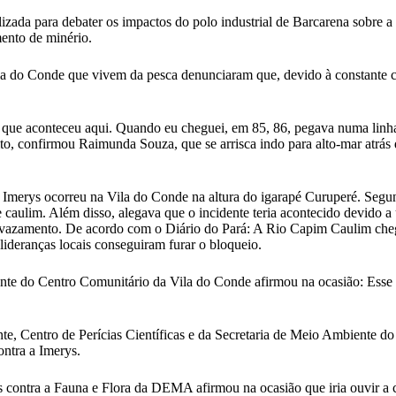
izada para debater os impactos do polo industrial de Barcarena sobre a
mento de minério.
la do Conde que vivem da pesca denunciaram que, devido à constante co
o que aconteceu aqui. Quando eu cheguei, em 85, 86, pegava numa linha
to, confirmou Raimunda Souza, que se arrisca indo para alto-mar atrás
Imerys ocorreu na Vila do Conde na altura do igarapé Curuperé. Segun
caulim. Além disso, alegava que o incidente teria acontecido devido a 
do vazamento. De acordo com o Diário do Pará: A Rio Capim Caulim cheg
lideranças locais conseguiram furar o bloqueio.
dente do Centro Comunitário da Vila do Conde afirmou na ocasião: Ess
e, Centro de Perícias Científicas e da Secretaria de Meio Ambiente do
ontra a Imerys.
 contra a Fauna e Flora da DEMA afirmou na ocasião que iria ouvir a 