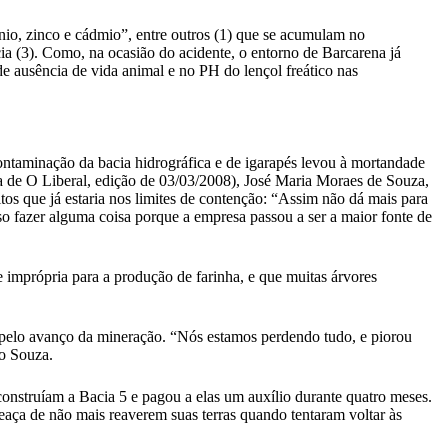
nio, zinco e cádmio”, entre outros (1) que se acumulam no
ia (3). Como, na ocasião do acidente, o entorno de Barcarena já
e ausência de vida animal e no PH do lençol freático nas
ontaminação da bacia hidrográfica e de igarapés levou à mortandade
ia de O Liberal, edição de 03/03/2008), José Maria Moraes de Souza,
tos que já estaria nos limites de contenção: “Assim não dá mais para
iso fazer alguma coisa porque a empresa passou a ser a maior fonte de
 imprópria para a produção de farinha, e que muitas árvores
os pelo avanço da mineração. “Nós estamos perdendo tudo, e piorou
ão Souza.
onstruíam a Bacia 5 e pagou a elas um auxílio durante quatro meses.
eaça de não mais reaverem suas terras quando tentaram voltar às