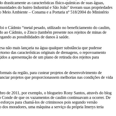
o drasticamente as características físico-químicas de suas águas,
unidades do bairro Industrial e São João” tiveram suas propriedades
o Meio Ambiente – Conama e a Portaria nº 518/2004 do Ministério
 foi o Cádmio “metal pesado, utilizado no beneficiamento do caulim,
iado ao Cádmio, o Zinco (também presente nos rejeitos de minas de
ngando as possibilidades de danos à saúde.
 não mais lançaria na água qualquer substância que pudesse
torno das características originais de drenagens, o repovoamento
dos a apresentação de um plano de retirada dos rejeitos para
ormais da região, para custear projetos de desenvolvimento de
financiar projetos que proporcionassem melhorias nas condições de vida
o de 2011, por exemplo, o blogueiro Rony Santos, através do blog
do Conde de que os vazamentos de caulim continuavam a ocorrer. De
esforços para chamá-los de criminosos pois segundo versão
o dos moradores, uma máquina a serviço da própria Imerys teria