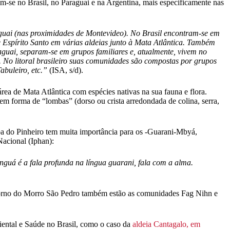
m-se no Brasil, no Paraguai e na Argentina, mais especificamente nas
uguai (nas proximidades de Montevideo). No Brasil encontram-se em
 e Espírito Santo em várias aldeias junto à Mata Atlântica. Também
guai, separam-se em grupos familiares e, atualmente, vivem no
 No litoral brasileiro suas comunidades são compostas por grupos
abuleiro, etc.”
(ISA, s/d).
ea de Mata Atlântica com espécies nativas na sua fauna e flora.
em forma de “lombas” (dorso ou crista arredondada de colina, serra,
mba do Pinheiro tem muita importância para os -Guarani-Mbyá,
Nacional (Iphan):
uá é a fala profunda na língua guarani, fala com a alma.
orno do Morro São Pedro também estão as comunidades Fag Nihn e
ental e Saúde no Brasil, como o caso da
aldeia Cantagalo, em