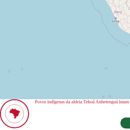
Povos indígenas da aldeia Tekoá Anhetenguá lutam p