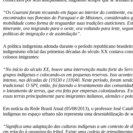
“Os Guarani foram recuando em fugas ao interior do continente, esc
encontrados nas florestas do Paraguai e de Misiones, considerados g
mobilidade como forma de resguardar suas tradições autóctones. Es
itinerante, ora migrando para o oeste, ora voltando para leste, segu
políticas de imigração e de assimilação”.
A política indigenista adotada durante o período republicano brasilei
indigenismo oficial das primeiras décadas do século XX contava com o
colonos imigrantes:
“No início do século XX, houve uma intervenção muito forte do Serviç
grupos indígenas e colocando-os em pequenas reservas. Isso aconte
intenso, nas décadas de [19]30 e [19]40. Neste período, foram sendo
tradicional. O SPI, então, foi fazendo o levantamento das comunida
o loteamento de terras, que era feito por empresas colonizadoras. E
essas terras principalmente para imigrantes italianos, alemães e p
Em notícia da Rede Brasil Atual (05/08/2013), o professor José Cata
indígenas no espaço urbano não representa uma desestabilização de 
“Significa uma adaptação das culturas indígenas a um contexto de d
em relação à organização tribal. Existe uma cadeia de retroalimenta