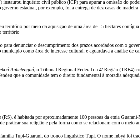
PF) instaurou inquérito civil público (ICP) para apurar a omissão do p
o governo estadual, por exemplo, foi a entrega de dez casas de madeir
eu território por meio da aquisição de uma área de 15 hectares contígua
território.
para denunciar o descumprimento dos prazos acordados com o governo
 município como área de interesse cultural, e aguardava a análise de ca
ekoá Anhetenguá
, o Tribunal Regional Federal da 4ª Região (TRF4) 
fendeu que a comunidade tem o direito fundamental à moradia adequada,
e (RS), é habitada por aproximadamente 100 pessoas da etnia Guarani
e praticar sua religião e pela forma como se relacionam com o meio a
mília Tupi-Guarani, do tronco linguístico Tupi. O nome mbyá foi trad