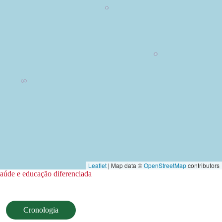
Leaflet
| Map data ©
OpenStreetMap
contributors
saúde e educação diferenciada
Cronologia