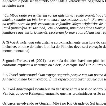
Anhetenguá
pode ser traduzido por “Aldeia Verdadeira”. Segundo o I
seguintes áreas:
“Os Mbya estão presentes em várias aldeias na região oriental do P
aldeias situadas no interior e no litoral dos estados do sul – Paran
na região norte do país encontram-se famílias Mbya originárias de
Pará (município de Jacundá), em Tocantins, numa das áreas Karajá d
familiares que, historicamente, procuram formar suas aldeias nas r
A
Tekoá Anhetenguá
está distante aproximadamente uma hora do cent
Inclusive, o nome do bairro Lomba do Pinheiro deve-se à elevação de 
monte, montanha).
Segundo Freitas
et al.
(2021), na entrada do bairro havia um pinheiro
conforme explicou a liderança da aldeia, o cacique José Cirilo Pires M
“ A Tekoá Anhetenguá é um espaço sagrado porque tem um pouco de 
Anhetenguá não foi inventado. É um espaço para curar aquele que 
A
Tekoá Anhetenguá
localiza-se na transição entre a base do Morro 
Van Ká, do povo Kaingang; enquanto que nas proximidades estão a
Os casos envolvendo os Guarani-Mbyá no Rio Grande do Sul também 