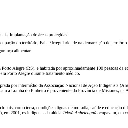
ais, Implantação de áreas protegidas
upação do território, Falta / irregularidade na demarcação de território
gurança alimentar
 Porto Alegre (RS), é habitada por aproximadamente 100 pessoas da e
para Porto Alegre durante tratamento médico.
prada por intermédio da Associação Nacional de Ação Indigenista (Ana
ara a Lomba do Pinheiro é proveniente da Província de Misiones, na 
itucionais, como terra, condições dignas de moradia, saúde e educação 
, em 2001, os indígenas da aldeia
Tekoá Anhetenguá
ocupavam, em con