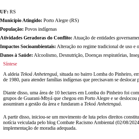
UF:
RS
Município Atingido:
Porto Alegre (RS)
População:
Povos indígenas
Atividades Geradoras do Conflito:
Atuação de entidades governament
Impactos Socioambientais:
Alteração no regime tradicional de uso e oc
Danos à Saúde:
Alcoolismo, Desnutrição, Doenças respiratórias, Inse
Síntese
A aldeia
Tekoá Anhetenguá,
situada no bairro Lomba do Pinheiro, em
de 1980, para atender famílias indígenas que precisavam se deslocar 
Diante disso, uma área de 10 hectares em Lomba do Pinheiro foi com
grupos de Guarani-Mbyá que chegou em Porto Alegre e se deslocou p
assumiram a gestão da área e fundaram a
Tekoá Anhetenguá
.
A partir disso, iniciou-se um movimento de luta pelos direitos const
notícia veiculada pelo blog Combate Racismo Ambiental (02/08/2024)
implementação de moradia adequada.