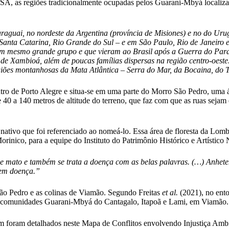
SA, as regiões tradicionalmente ocupadas pelos Guarani-Mbyá localiza
araguai, no nordeste da Argentina (província de Misiones) e no do Ur
á, Santa Catarina, Rio Grande do Sul – e em São Paulo, Rio de Janeiro
 um mesmo grande grupo e que vieram ao Brasil após a Guerra do Para
e Xambioá, além de poucas famílias dispersas na região centro-oeste.
egiões montanhosas da Mata Atlântica – Serra do Mar, da Bocaina, do T
ro de Porto Alegre e situa-se em uma parte do Morro São Pedro, uma ár
40 a 140 metros de altitude do terreno, que faz com que as ruas sejam 
 nativo que foi referenciado ao nomeá-lo. Essa área de floresta da Lo
orinico, para a equipe do Instituto do Patrimônio Histórico e Artístico 
mato e também se trata a doença com as belas palavras. (…) Anheteng
tem doença.”
São Pedro e as colinas de Viamão. Segundo Freitas
et al.
(2021), no ent
s comunidades Guarani-Mbyá do Cantagalo, Itapoã e Lami, em Viamão.
foram detalhados neste Mapa de Conflitos envolvendo Injustiça Ambi