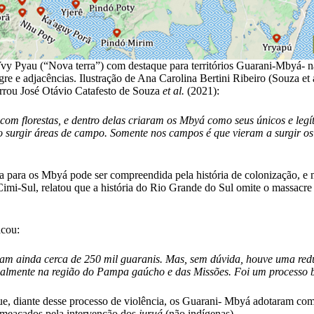
y Pyau (“Nova terra”) com destaque para territórios Guarani-Mbyá- n
gre e adjacências. Ilustração de Ana Carolina Bertini Ribeiro (Souza et a
rou José Otávio Catafesto de Souza
et al.
(2021):
 com florestas, e dentro delas criaram os Mbyá como seus únicos e le
ndo surgir áreas de campo. Somente nos campos é que vieram a surgir
a para os Mbyá pode ser compreendida pela história de colonização, 
mi-Sul, relatou que a história do Rio Grande do Sul omite o massacre 
acou:
stam ainda cerca de 250 mil guaranis. Mas, sem dúvida, houve uma redu
ialmente na região do Pampa gaúcho e das Missões. Foi um processo 
, diante desse processo de violência, os Guarani- Mbyá adotaram como
ameaçados pela intervenção dos
juruá
(não indígenas).