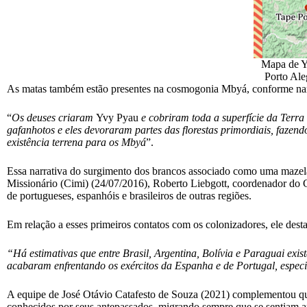
Mapa de Yv
Porto Ale
As matas também estão presentes na cosmogonia Mbyá, conforme nar
“
Os deuses criaram
Yvy Pyau
e cobriram toda a superfície da Terra
gafanhotos e eles devoraram partes das florestas primordiais, faze
existência terrena para os Mbyá
”.
Essa narrativa do surgimento dos brancos associado como uma mazel
Missionário (Cimi) (24/07/2016), Roberto Liebgott, coordenador do Ci
de portugueses, espanhóis e brasileiros de outras regiões.
Em relação a esses primeiros contatos com os colonizadores, ele dest
“Há estimativas que entre Brasil, Argentina, Bolívia e Paraguai exi
acabaram enfrentando os exércitos da Espanha e de Portugal, espec
A equipe de José Otávio Catafesto de Souza (2021) complementou que
conhecidos por seus antepassados, migrando sempre que se sentiam 