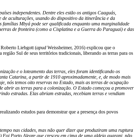
aíses independentes. Dentre eles estão os antigos Caaguás,
 de aculturações, usando do dispositivo da itinerância e da
as famílias Mbyá pode ser qualificada enquanto uma marginalidade
guerras de fronteira (como a Cisplatina e a Guerra do Paraguai) e das
 Roberto Liebgott (
apud
Weissheimer, 2016) explicou que o
ião Sul de seus territórios tradicionais, liberando as terras para os
nização e o loteamento das terras, eles foram identificando os
anta Catarina, a partir de 1910 aproximadamente, e, de modo mais
je, nós temos oito reservas no Estado, mais as terras de ocupação
 de abrir as terras para a colonização. O Estado começou a promover
brindo estradas. Elas abriam estradas, recebiam terras e vendiam
 realizando estudos para demonstrar que a presença dos povos
o tempo nas cidades, mas não quer dizer que produziram uma ruptura
(…) Foi Porto Alegre que cresceu em cima de uma aldeia guarani, não