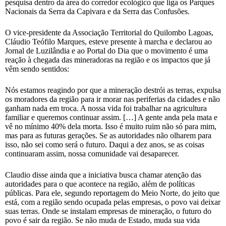
pesquisa dentro da área do corredor ecológico que liga os Parques
Nacionais da Serra da Capivara e da Serra das Confusões.
O vice-presidente da Associação Territorial do Quilombo Lagoas,
Cláudio Teófilo Marques, esteve presente à marcha e declarou ao
Jornal de Luzilândia e ao Portal do Dia que o movimento é uma
reação à chegada das mineradoras na região e os impactos que já
vêm sendo sentidos:
Nós estamos reagindo por que a mineração destrói as terras, expulsa
os moradores da região para ir morar nas periferias da cidades e não
ganham nada em troca. A nossa vida foi trabalhar na agricultura
familiar e queremos continuar assim. […] A gente anda pela mata e
vê no mínimo 40% dela morta. Isso é muito ruim não só para mim,
mas para as futuras gerações. Se as autoridades não olharem para
isso, não sei como será o futuro. Daqui a dez anos, se as coisas
continuaram assim, nossa comunidade vai desaparecer.
Claudio disse ainda que a iniciativa busca chamar atenção das
autoridades para o que acontece na região, além de políticas
públicas. Para ele, segundo reportagem do Meio Norte, do jeito que
está, com a região sendo ocupada pelas empresas, o povo vai deixar
suas terras. Onde se instalam empresas de mineração, o futuro do
povo é sair da região. Se não muda de Estado, muda sua vida