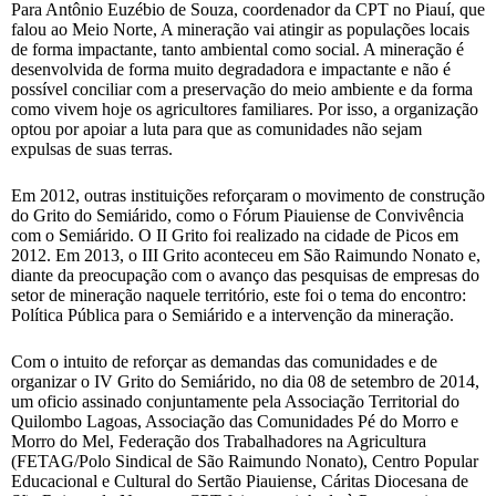
Para Antônio Euzébio de Souza, coordenador da CPT no Piauí, que
falou ao Meio Norte, A mineração vai atingir as populações locais
de forma impactante, tanto ambiental como social. A mineração é
desenvolvida de forma muito degradadora e impactante e não é
possível conciliar com a preservação do meio ambiente e da forma
como vivem hoje os agricultores familiares. Por isso, a organização
optou por apoiar a luta para que as comunidades não sejam
expulsas de suas terras.
Em 2012, outras instituições reforçaram o movimento de construção
do Grito do Semiárido, como o Fórum Piauiense de Convivência
com o Semiárido. O II Grito foi realizado na cidade de Picos em
2012. Em 2013, o III Grito aconteceu em São Raimundo Nonato e,
diante da preocupação com o avanço das pesquisas de empresas do
setor de mineração naquele território, este foi o tema do encontro:
Política Pública para o Semiárido e a intervenção da mineração.
Com o intuito de reforçar as demandas das comunidades e de
organizar o IV Grito do Semiárido, no dia 08 de setembro de 2014,
um oficio assinado conjuntamente pela Associação Territorial do
Quilombo Lagoas, Associação das Comunidades Pé do Morro e
Morro do Mel, Federação dos Trabalhadores na Agricultura
(FETAG/Polo Sindical de São Raimundo Nonato), Centro Popular
Educacional e Cultural do Sertão Piauiense, Cáritas Diocesana de