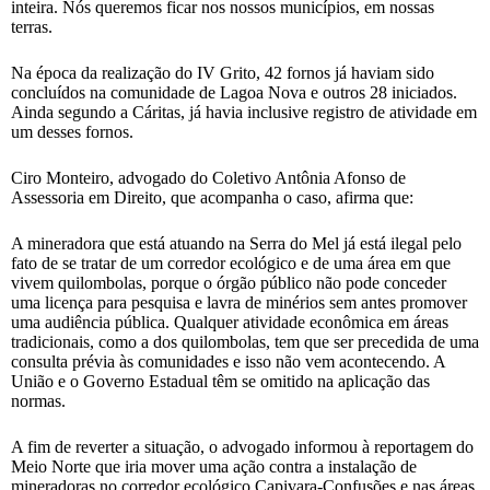
inteira. Nós queremos ficar nos nossos municípios, em nossas
terras.
Na época da realização do IV Grito, 42 fornos já haviam sido
concluídos na comunidade de Lagoa Nova e outros 28 iniciados.
Ainda segundo a Cáritas, já havia inclusive registro de atividade em
um desses fornos.
Ciro Monteiro, advogado do Coletivo Antônia Afonso de
Assessoria em Direito, que acompanha o caso, afirma que:
A mineradora que está atuando na Serra do Mel já está ilegal pelo
fato de se tratar de um corredor ecológico e de uma área em que
vivem quilombolas, porque o órgão público não pode conceder
uma licença para pesquisa e lavra de minérios sem antes promover
uma audiência pública. Qualquer atividade econômica em áreas
tradicionais, como a dos quilombolas, tem que ser precedida de uma
consulta prévia às comunidades e isso não vem acontecendo. A
União e o Governo Estadual têm se omitido na aplicação das
normas.
A fim de reverter a situação, o advogado informou à reportagem do
Meio Norte que iria mover uma ação contra a instalação de
mineradoras no corredor ecológico Capivara-Confusões e nas áreas