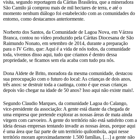
visita, segundo reportagem da Cáritas Brasileira, que a mineradora
São Camilo já comprou mais de mil hectares de terra, e até o
momento nenhum diálogo foi estabelecido com as comunidades do
entorno, como destacamos anteriormente.
Norberto dos Santos, da Comunidade de Lagoa Nova, em Várzea
Branca, contou no vídeo produzido pela Cáritas Diocesana de São
Raimundo Nonato, em setembro de 2014, durante a preparação
para o IV Grito, que: Aqui é a vida de nós todos, da comunidade
toda, vivemos disso aqui, tudo que criamos é dentro dessa
propriedade, se ficamos sem ela acaba com tudo pra nós.
Dona Aldete de Brito, moradora da mesma comunidade, destacou
sua preocupação com o futuro do local: As crianças de dois anos,
três anos: se destruir toda a caatinga, como é que essas crianças
depois vão chegar na idade de 50 anos? Isso aqui não existe mais!.
Segundo Claudio Marques, da comunidade Lagoa do Calango,
vice-presidente da associação: A gente está diante da chegada de
uma empresa que pretende explorar as nossas áreas de mata ainda
virgem com carvoeiro. A gente do território não está satisfeito com a
ideia dessas empresas tentando invadir as nossas áreas, porque aqui
é uma área que faz parte de um território quilombola, aqui nesse
território moram aproximadamente 1.500 famílias, […] a gente não