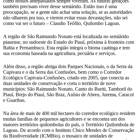
como nossos antepassados sempre viveram. As futuras gerações
também precisam viver desse semiárido. Então isso é uma
preocupação, se a gente não achar uma solução, se as autoridades
não olharem pra isso, e vierem evitar essas devastações, não sei
como vai ser o futuro – Claudio Teófilo, Quilombo Lagoas.
A região de São Raimundo Nonato está localizada no semiárido
piauense, no sudoeste do Estado do Piauí, próxima à fronteira com
Bahia e Pernambuco. Esta região integra o bioma caatinga e tem
sua economia baseada na agricultura, pecuária e serviços.
Além disso, a região abriga dois Parques Nacionais, o da Serra da
Capivara e o da Serra das Confusões, bem como o Corredor
Ecológico Capivara-Confusões, criado em 2005, que conecta as
duas unidades de conservação e corta o território de nove
municípios: São Raimundo Nonato, Canto do Buriti, Tamboril do
Piauí, Brejo do Piauí, São Braz, Anísio de Abreu, Jurema, Caracol
e Guaribas.
Na área de mais de 400 mil hectares do corredor ecológico residem
muitas famílias de pequenos agricultores e se encontra um dos
maiores territórios quilombolas do país, o Território Quilombola de
Lagoas. De acordo com o Instituto Chico Mendes de Conservação
da Biodiversidade (ICMBio), o mosaico de unidades de