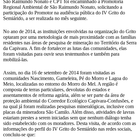
São Raimundo Nonato e CPT foi encaminhado à Promotoria
Regional Ambiental de São Raimundo Nonato, solicitando a
participação do Promotor na audiência pública do IV Grito do
Semiárido, a ser realizada no mês seguinte.
No ano de 2014, as instituições envolvidas na organização do Grito
optaram por uma metodologia de mais proximidade com as famílias
residentes nas áreas de pesquisa de mineração no Território da Serra
da Capivara. A fim de fortalecer as lutas das comunidades, elas
foram visitadas para ouvir seus testemunhos e também para
mobilizá-las.
Assim, no dia 16 de setembro de 2014 foram visitadas as
comunidades Nascimento, Gameleira, Pé do Morro e Lagoa do
Meio, localizadas no entorno do Morro do Mel. A região é
composta de terras particulares, devolutas do estados e
assentamentos de reforma agrária, além se ser parte da área de
proteção ambiental do Corredor Ecológico Capivara-Confusões, e
na qual já foram realizadas pesquisas mineralógicas, inclusive com
placas da mineradora São Camilo. Além disso, atividades de lavras
estariam prestes a serem iniciadas sem que nenhum diálogo tenha
sido estabelecido com os moradores. Desta visita, de acordo com as
informações do perfil do IV Grito do Semiárido nas redes sociais,
concluiu-se que: