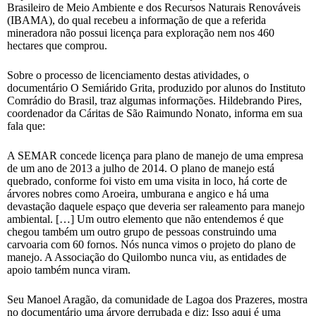
Brasileiro de Meio Ambiente e dos Recursos Naturais Renováveis
(IBAMA), do qual recebeu a informação de que a referida
mineradora não possui licença para exploração nem nos 460
hectares que comprou.
Sobre o processo de licenciamento destas atividades, o
documentário O Semiárido Grita, produzido por alunos do Instituto
Comrádio do Brasil, traz algumas informações. Hildebrando Pires,
coordenador da Cáritas de São Raimundo Nonato, informa em sua
fala que:
A SEMAR concede licença para plano de manejo de uma empresa
de um ano de 2013 a julho de 2014. O plano de manejo está
quebrado, conforme foi visto em uma visita in loco, há corte de
árvores nobres como Aroeira, umburana e angico e há uma
devastação daquele espaço que deveria ser raleamento para manejo
ambiental. […] Um outro elemento que não entendemos é que
chegou também um outro grupo de pessoas construindo uma
carvoaria com 60 fornos. Nós nunca vimos o projeto do plano de
manejo. A Associação do Quilombo nunca viu, as entidades de
apoio também nunca viram.
Seu Manoel Aragão, da comunidade de Lagoa dos Prazeres, mostra
no documentário uma árvore derrubada e diz: Isso aqui é uma