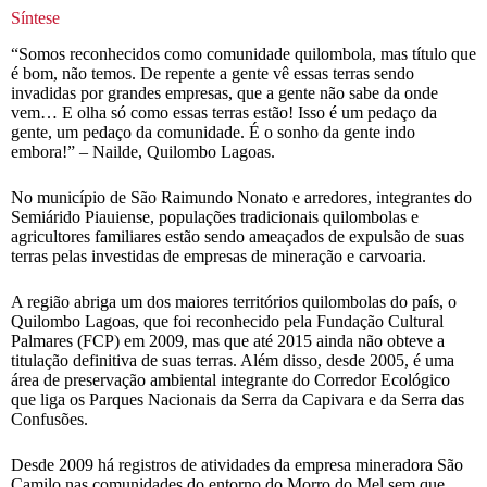
Síntese
“Somos reconhecidos como comunidade quilombola, mas título que
é bom, não temos. De repente a gente vê essas terras sendo
invadidas por grandes empresas, que a gente não sabe da onde
vem… E olha só como essas terras estão! Isso é um pedaço da
gente, um pedaço da comunidade. É o sonho da gente indo
embora!” – Nailde, Quilombo Lagoas.
No município de São Raimundo Nonato e arredores, integrantes do
Semiárido Piauiense, populações tradicionais quilombolas e
agricultores familiares estão sendo ameaçados de expulsão de suas
terras pelas investidas de empresas de mineração e carvoaria.
A região abriga um dos maiores territórios quilombolas do país, o
Quilombo Lagoas, que foi reconhecido pela Fundação Cultural
Palmares (FCP) em 2009, mas que até 2015 ainda não obteve a
titulação definitiva de suas terras. Além disso, desde 2005, é uma
área de preservação ambiental integrante do Corredor Ecológico
que liga os Parques Nacionais da Serra da Capivara e da Serra das
Confusões.
Desde 2009 há registros de atividades da empresa mineradora São
Camilo nas comunidades do entorno do Morro do Mel sem que