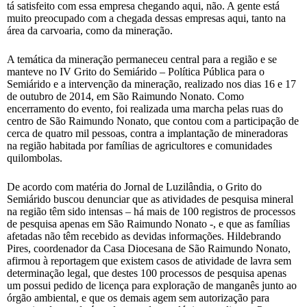
tá satisfeito com essa empresa chegando aqui, não. A gente está
muito preocupado com a chegada dessas empresas aqui, tanto na
área da carvoaria, como da mineração.
A temática da mineração permaneceu central para a região e se
manteve no IV Grito do Semiárido – Política Pública para o
Semiárido e a intervenção da mineração, realizado nos dias 16 e 17
de outubro de 2014, em São Raimundo Nonato. Como
encerramento do evento, foi realizada uma marcha pelas ruas do
centro de São Raimundo Nonato, que contou com a participação de
cerca de quatro mil pessoas, contra a implantação de mineradoras
na região habitada por famílias de agricultores e comunidades
quilombolas.
De acordo com matéria do Jornal de Luzilândia, o Grito do
Semiárido buscou denunciar que as atividades de pesquisa mineral
na região têm sido intensas – há mais de 100 registros de processos
de pesquisa apenas em São Raimundo Nonato -, e que as famílias
afetadas não têm recebido as devidas informações. Hildebrando
Pires, coordenador da Casa Diocesana de São Raimundo Nonato,
afirmou à reportagem que existem casos de atividade de lavra sem
determinação legal, que destes 100 processos de pesquisa apenas
um possui pedido de licença para exploração de manganês junto ao
órgão ambiental, e que os demais agem sem autorização para