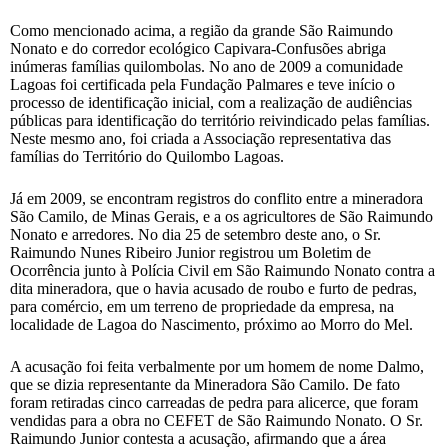
Como mencionado acima, a região da grande São Raimundo
Nonato e do corredor ecológico Capivara-Confusões abriga
inúmeras famílias quilombolas. No ano de 2009 a comunidade
Lagoas foi certificada pela Fundação Palmares e teve início o
processo de identificação inicial, com a realização de audiências
públicas para identificação do território reivindicado pelas famílias.
Neste mesmo ano, foi criada a Associação representativa das
famílias do Território do Quilombo Lagoas.
Já em 2009, se encontram registros do conflito entre a mineradora
São Camilo, de Minas Gerais, e a os agricultores de São Raimundo
Nonato e arredores. No dia 25 de setembro deste ano, o Sr.
Raimundo Nunes Ribeiro Junior registrou um Boletim de
Ocorrência junto à Polícia Civil em São Raimundo Nonato contra a
dita mineradora, que o havia acusado de roubo e furto de pedras,
para comércio, em um terreno de propriedade da empresa, na
localidade de Lagoa do Nascimento, próximo ao Morro do Mel.
A acusação foi feita verbalmente por um homem de nome Dalmo,
que se dizia representante da Mineradora São Camilo. De fato
foram retiradas cinco carreadas de pedra para alicerce, que foram
vendidas para a obra no CEFET de São Raimundo Nonato. O Sr.
Raimundo Junior contesta a acusação, afirmando que a área