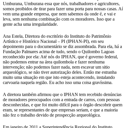
Umburana, Umburana essa que nós, trabalhadores e agricultores,
somos proibidos de tirar para fazer uma porta para nossas casas. Aí
vem uma grande empresa, que nem sabemos da onde é, e vai e
leva, sem nenhuma combinação com os moradores. Isso que a
gente acha uma irregularidade.
Ana Estela, Diretora do escritório do Instituto do Patrimônio
Artístico e Histórico Nacional – PI (IPHAN-PI), em seu
depoimento para o documentário se diz assombrada. Para ela, há a
Fundação Palmares acima de tudo, sendo o Quilombo Lagoas
reconhecido por ela: Até nós do IPHAN, que é governo federal,
não podemos entrar na área quilombola e fazer nenhuma
intervenção; não podemos fazer nada, nem escavar um sitio
arqueológico, se não tiver autorização deles. Então me estranha
muito uma situação em que isto esteja acontecendo, instalando
carvoaria naquela região. Eu acho isso uma coisa gravíssima.
A diretora também afirmou que o IPHAN tem recebido denúncias
de moradores preocupados com a entrada de carros, com pessoas
desconhecidas, e que foi muito difícil para o órgão descobrir quem
eram, se representantes de que empresas seriam, e que a maioria
não fez o trabalho devido de prospecção arqueológica.
Em janeiro de 2011 a Superintendência Regional do Instituto