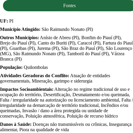
Fontes
UF:
PI
Município Atingido:
São Raimundo Nonato (PI)
Outros Municípios:
Anísio de Abreu (PI), Bonfim do Piauí (PI),
Brejo do Piauí (PI), Canto do Buriti (PI), Caracol (PI), Fartura do Piauí
(PI), Guaribas (PI), Jurema (PI), São Braz do Piauí (PI), São Lourenço
(MG), São Raimundo Nonato (PI), Tamboril do Piauí (PI), Várzea
Branca (PI)
População:
Quilombolas
Atividades Geradoras do Conflito:
Atuação de entidades
governamentais, Mineração, garimpo e siderurgia
Impactos Socioambientais:
Alteração no regime tradicional de uso e
ocupação do território, Desertificação, Desmatamento e/ou queimada,
Falta / irregularidade na autorização ou licenciamento ambiental, Falta /
irregularidade na demarcação de território tradicional, Incêndios e/ou
queimadas, Invasão / dano a área protegida ou unidade de
conservação, Poluição atmosférica, Poluição de recurso hídrico
Danos à Saúde:
Doenças não transmissíveis ou crônicas, Insegurança
alimentar, Piora na qualidade de vida