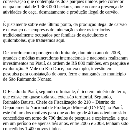
conservação que contempla os dois parques unidos pelo corredor
ocupa um total de 1.363.000 hectares, onde ocorre a presença de
atividades de caça, desmatamento e produção ilegal de carvão.
É justamente sobre este último ponto, da produção ilegal de carvão
e o avanço das empresas de mineração sobre os territórios
tradicionalmente ocupados por famílias de agricultores e
quilombolas, que trataremos aqui.
De acordo com reportagem do Imirante, durante o ano de 2008,
grandes e médias mineradoras internacionais e nacionais realizaram
investimentos no Piauí, da ordem de R$ 800 milhões, em pesquisa e
exploração. A Vale do Rio Doce, por exemplo, investiu em
pesquisa para constatação de ouro, ferro e manganês no município
de São Raimundo Nonato.
O Estado do Piauí, segundo o Imirante, é rico em minério de ferro,
que existe em quase toda sua extensão territorial. Segundo,
Reinaldo Batista, Chefe de Fiscalização do 210 – Distrito do
Departamento Nacional de Produção Mineral (DNPM) no Piauí,
este foi um dos motivos para que ao longo de 40 anos tenham sido
concedidos em torno de 700 títulos de pesquisa e exploração, e que
em um período de apenas três anos, entre 2005 e 2008, tenham sido
concedidos 1.400 novos títulos.