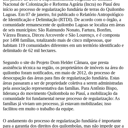
Nacional de Colonização e Reforma Agrária (Incra) no Piauí deu
início ao processo de regularização fundiária de terras do Quilombo
Lagoas. Em 07 de janeiro, foi publicado o Relatório Antropológico
de Identificação e Delimitação (RTDI). De acordo com o órgão, a
comunidade remanescente de quilombo Lagoas se localiza em áreas
de seis municípios: São Raimundo Nonato, Fartura, Bonfim,
Várzea Branca, Dirceu Arcoverde e São Lourenço, e é composta
por 1498 famílias, totalizando mais de cinco milpessoas, que
habitam 119 comunidades diferentes em um território identificado e
delimitado de 62 mil hectares.
Segundo o site do Projeto Dom Helder Câmara, que presta
assistência técnica na região, os proprietários de imóveis na área do
quilombo foram notificados, em maio de 2012, do processo de
desocupação das áreas para fins de regularização fundiária. Estas
áreas passaram a ser de propriedade coletiva a serem administradas
pela associação representativa das famílias. Para Antônio Bispo,
liderança do movimento Quilombola no Piauí, a mobilização da
comunidade foi fundamental nesse processo de regularização: As
famílias já viviam um processo, já estavam mobilizadas; isso
facilitou em muito o trabalho da equipe.
O andamento do processo de regularização fundiária é importante
para a garantia dos direitos dos quilombolas, mas não impede que a