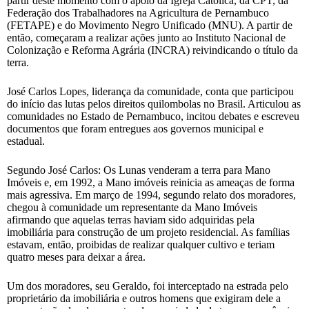
partir deste momento com o apoio da Igreja Católica, da CPT, da
Federação dos Trabalhadores na Agricultura de Pernambuco
(FETAPE) e do Movimento Negro Unificado (MNU). A partir de
então, começaram a realizar ações junto ao Instituto Nacional de
Colonização e Reforma Agrária (INCRA) reivindicando o título da
terra.
José Carlos Lopes, liderança da comunidade, conta que participou
do início das lutas pelos direitos quilombolas no Brasil. Articulou as
comunidades no Estado de Pernambuco, incitou debates e escreveu
documentos que foram entregues aos governos municipal e
estadual.
Segundo José Carlos: Os Lunas venderam a terra para Mano
Imóveis e, em 1992, a Mano imóveis reinicia as ameaças de forma
mais agressiva. Em março de 1994, segundo relato dos moradores,
chegou à comunidade um representante da Mano Imóveis
afirmando que aquelas terras haviam sido adquiridas pela
imobiliária para construção de um projeto residencial. As famílias
estavam, então, proibidas de realizar qualquer cultivo e teriam
quatro meses para deixar a área.
Um dos moradores, seu Geraldo, foi interceptado na estrada pelo
proprietário da imobiliária e outros homens que exigiram dele a