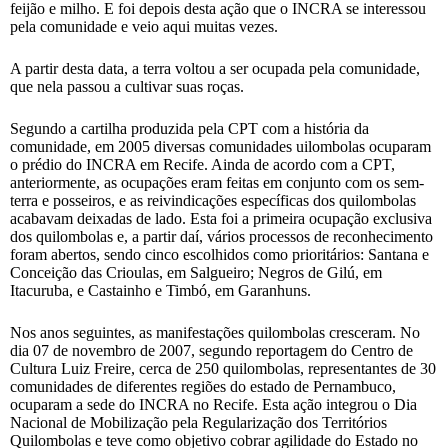
feijão e milho. E foi depois desta ação que o INCRA se interessou
pela comunidade e veio aqui muitas vezes.
A partir desta data, a terra voltou a ser ocupada pela comunidade,
que nela passou a cultivar suas roças.
Segundo a cartilha produzida pela CPT com a história da
comunidade, em 2005 diversas comunidades uilombolas ocuparam
o prédio do INCRA em Recife. Ainda de acordo com a CPT,
anteriormente, as ocupações eram feitas em conjunto com os sem-
terra e posseiros, e as reivindicações específicas dos quilombolas
acabavam deixadas de lado. Esta foi a primeira ocupação exclusiva
dos quilombolas e, a partir daí, vários processos de reconhecimento
foram abertos, sendo cinco escolhidos como prioritários: Santana e
Conceição das Crioulas, em Salgueiro; Negros de Gilú, em
Itacuruba, e Castainho e Timbó, em Garanhuns.
Nos anos seguintes, as manifestações quilombolas cresceram. No
dia 07 de novembro de 2007, segundo reportagem do Centro de
Cultura Luiz Freire, cerca de 250 quilombolas, representantes de 30
comunidades de diferentes regiões do estado de Pernambuco,
ocuparam a sede do INCRA no Recife. Esta ação integrou o Dia
Nacional de Mobilização pela Regularização dos Territórios
Quilombolas e teve como objetivo cobrar agilidade do Estado no