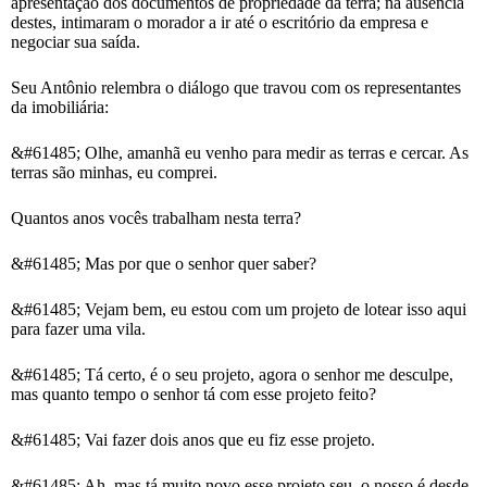
apresentação dos documentos de propriedade da terra; na ausência
destes, intimaram o morador a ir até o escritório da empresa e
negociar sua saída.
Seu Antônio relembra o diálogo que travou com os representantes
da imobiliária:
&#61485; Olhe, amanhã eu venho para medir as terras e cercar. As
terras são minhas, eu comprei.
Quantos anos vocês trabalham nesta terra?
&#61485; Mas por que o senhor quer saber?
&#61485; Vejam bem, eu estou com um projeto de lotear isso aqui
para fazer uma vila.
&#61485; Tá certo, é o seu projeto, agora o senhor me desculpe,
mas quanto tempo o senhor tá com esse projeto feito?
&#61485; Vai fazer dois anos que eu fiz esse projeto.
&#61485; Ah, mas tá muito novo esse projeto seu, o nosso é desde