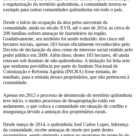
e regularização do território quilombola, a comunidade tornou-se
exemplo para outras comunidades quilombolas em todo o país.
Desde o início da ocupação da área pelos ancestrais da
comunidade, ainda no século XVII, até o ano de 2014, as cerca de
200 famílias sofrem ameaças de fazendeiros da região.
Gradativamente, seu território foi sendo reduzido: dos cinco mil
hectares iniciais, apenas 183 foram oficialmente reconhecidos pelo
Decreto de declaração da área como de interesse social emitido pelo
poder público em 2009. Além disso, destes 183 hectares, 40 ainda
estavam sob domínio de não-quilombolas. A titulação foi feita sem
que nenhuma providência por parte do Instituto Nacional de
Colonização e Reforma Agrária (INCRA) fosse tomada, de
imediato, para a retirada desses proprietários, que não pertencem à
comunidade.
Apenas em 2012 o processo de desintrusão do território quilombola
teve início, e muitos processos de desapropriação estão em
andamento, o que coloca a comunidade em situação de conflito e
insegurança devido a ameaças dos proprietários rurais.
Desde março de 2014, o quilombola José Carlos Lopes, liderança
da comunidade, recebe ameaças de morte por parte destes
proprietários, sendo obrigado a entrar no programa de proteção do