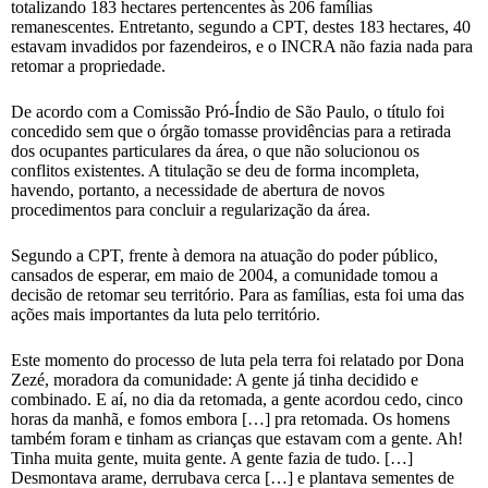
totalizando 183 hectares pertencentes às 206 famílias
remanescentes. Entretanto, segundo a CPT, destes 183 hectares, 40
estavam invadidos por fazendeiros, e o INCRA não fazia nada para
retomar a propriedade.
De acordo com a Comissão Pró-Índio de São Paulo, o título foi
concedido sem que o órgão tomasse providências para a retirada
dos ocupantes particulares da área, o que não solucionou os
conflitos existentes. A titulação se deu de forma incompleta,
havendo, portanto, a necessidade de abertura de novos
procedimentos para concluir a regularização da área.
Segundo a CPT, frente à demora na atuação do poder público,
cansados de esperar, em maio de 2004, a comunidade tomou a
decisão de retomar seu território. Para as famílias, esta foi uma das
ações mais importantes da luta pelo território.
Este momento do processo de luta pela terra foi relatado por Dona
Zezé, moradora da comunidade: A gente já tinha decidido e
combinado. E aí, no dia da retomada, a gente acordou cedo, cinco
horas da manhã, e fomos embora […] pra retomada. Os homens
também foram e tinham as crianças que estavam com a gente. Ah!
Tinha muita gente, muita gente. A gente fazia de tudo. […]
Desmontava arame, derrubava cerca […] e plantava sementes de