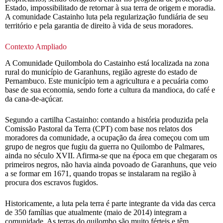
Estado, impossibilitado de retornar à sua terra de origem e moradia.
A comunidade Castainho luta pela regularização fundiária de seu
território e pela garantia de direito à vida de seus moradores.
Contexto Ampliado
A Comunidade Quilombola do Castainho está localizada na zona
rural do município de Garanhuns, região agreste do estado de
Pernambuco. Este município tem a agricultura e a pecuária como
base de sua economia, sendo forte a cultura da mandioca, do café e
da cana-de-açúcar.
Segundo a cartilha Castainho: contando a história produzida pela
Comissão Pastoral da Terra (CPT) com base nos relatos dos
moradores da comunidade, a ocupação da área começou com um
grupo de negros que fugiu da guerra no Quilombo de Palmares,
ainda no século XVII. Afirma-se que na época em que chegaram os
primeiros negros, não havia ainda povoado de Garanhuns, que veio
a se formar em 1671, quando tropas se instalaram na região à
procura dos escravos fugidos.
Historicamente, a luta pela terra é parte integrante da vida das cerca
de 350 famílias que atualmente (maio de 2014) integram a
comunidade. As terras do quilombo são muito férteis e têm