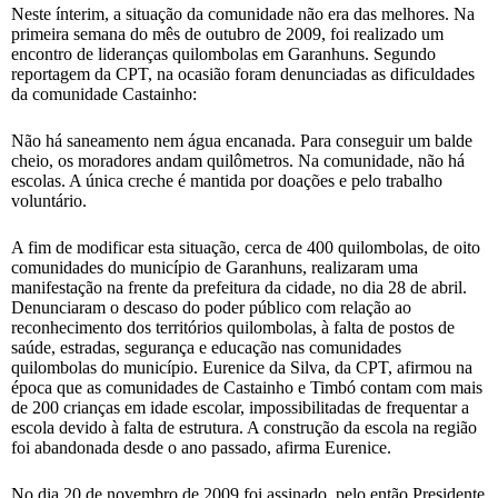
Neste ínterim, a situação da comunidade não era das melhores. Na
primeira semana do mês de outubro de 2009, foi realizado um
encontro de lideranças quilombolas em Garanhuns. Segundo
reportagem da CPT, na ocasião foram denunciadas as dificuldades
da comunidade Castainho:
Não há saneamento nem água encanada. Para conseguir um balde
cheio, os moradores andam quilômetros. Na comunidade, não há
escolas. A única creche é mantida por doações e pelo trabalho
voluntário.
A fim de modificar esta situação, cerca de 400 quilombolas, de oito
comunidades do município de Garanhuns, realizaram uma
manifestação na frente da prefeitura da cidade, no dia 28 de abril.
Denunciaram o descaso do poder público com relação ao
reconhecimento dos territórios quilombolas, à falta de postos de
saúde, estradas, segurança e educação nas comunidades
quilombolas do município. Eurenice da Silva, da CPT, afirmou na
época que as comunidades de Castainho e Timbó contam com mais
de 200 crianças em idade escolar, impossibilitadas de frequentar a
escola devido à falta de estrutura. A construção da escola na região
foi abandonada desde o ano passado, afirma Eurenice.
No dia 20 de novembro de 2009 foi assinado, pelo então Presidente