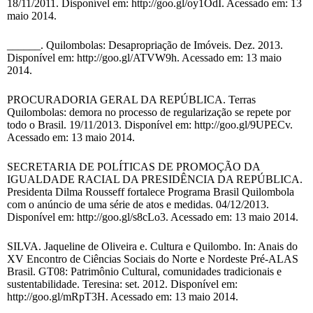
18/11/2011. Disponível em: http://goo.gl/oy1OdI. Acessado em: 13
maio 2014.
______. Quilombolas: Desapropriação de Imóveis. Dez. 2013.
Disponível em: http://goo.gl/ATVW9h. Acessado em: 13 maio
2014.
PROCURADORIA GERAL DA REPÚBLICA. Terras
Quilombolas: demora no processo de regularização se repete por
todo o Brasil. 19/11/2013. Disponível em: http://goo.gl/9UPECv.
Acessado em: 13 maio 2014.
SECRETARIA DE POLÍTICAS DE PROMOÇÃO DA
IGUALDADE RACIAL DA PRESIDÊNCIA DA REPÚBLICA.
Presidenta Dilma Rousseff fortalece Programa Brasil Quilombola
com o anúncio de uma série de atos e medidas. 04/12/2013.
Disponível em: http://goo.gl/s8cLo3. Acessado em: 13 maio 2014.
SILVA. Jaqueline de Oliveira e. Cultura e Quilombo. In: Anais do
XV Encontro de Ciências Sociais do Norte e Nordeste Pré-ALAS
Brasil. GT08: Patrimônio Cultural, comunidades tradicionais e
sustentabilidade. Teresina: set. 2012. Disponível em:
http://goo.gl/mRpT3H. Acessado em: 13 maio 2014.