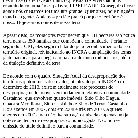
desintrusão da terra: Para mim, o que estamos vivenciando é,
resumindo em uma única palavra, LIBERDADE. Conseguir chegar
aonde nós chegamos foi uma luta grande. Quer dizer, hoje ninguém
manda na gente. Andamos pra lá e pra cá porque o território é
nosso. Hoje somos donos de nossa terra.
Apesar disto, os moradores reconhecem que 183 hectares são pouca
terra para as 350 famílias que compõem a comunidade. Portanto,
segundo a CPT, eles seguem lutando pelo reconhecimento do seu
território original, reivindicando ao INCRA a ampliação das terras
já demarcadas para chegar a uma área de cinco mil hectares, além
da titulação definitiva da terra.
De acordo com o quadro Situação Atual da desapropriação dos
territórios quilombolas decretados, atualizado pelo INCRA em
dezembro de 2013, existem atualmente sete processos de
desapropriação de imóveis em andamento relativos à comunidade
Castainho, que envolvem quatro imóveis: Sitio Olho Dágua,
Chácara Meridional, Sitio Castainho e Sitio de Terras Castainho.
Dois abertos em 2007, dois em 2008 e três em 2010. Aqueles
abertos em 2007 ainda não tiveram ação ajuizada e apenas um já
obteve sentença de desapropriação homologada. Não houve
emissão de título definitivo para a comunidade.