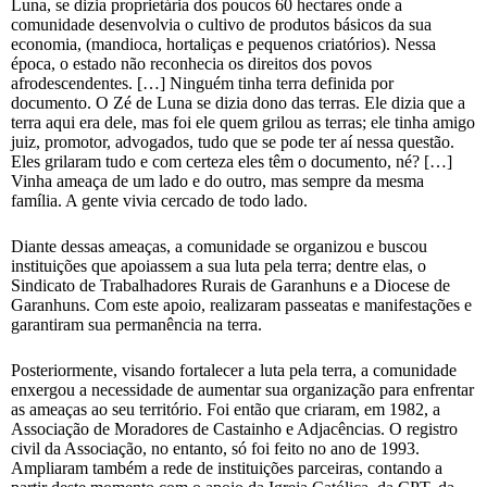
Luna, se dizia proprietária dos poucos 60 hectares onde a
comunidade desenvolvia o cultivo de produtos básicos da sua
economia, (mandioca, hortaliças e pequenos criatórios). Nessa
época, o estado não reconhecia os direitos dos povos
afrodescendentes. […] Ninguém tinha terra definida por
documento. O Zé de Luna se dizia dono das terras. Ele dizia que a
terra aqui era dele, mas foi ele quem grilou as terras; ele tinha amigo
juiz, promotor, advogados, tudo que se pode ter aí nessa questão.
Eles grilaram tudo e com certeza eles têm o documento, né? […]
Vinha ameaça de um lado e do outro, mas sempre da mesma
família. A gente vivia cercado de todo lado.
Diante dessas ameaças, a comunidade se organizou e buscou
instituições que apoiassem a sua luta pela terra; dentre elas, o
Sindicato de Trabalhadores Rurais de Garanhuns e a Diocese de
Garanhuns. Com este apoio, realizaram passeatas e manifestações e
garantiram sua permanência na terra.
Posteriormente, visando fortalecer a luta pela terra, a comunidade
enxergou a necessidade de aumentar sua organização para enfrentar
as ameaças ao seu território. Foi então que criaram, em 1982, a
Associação de Moradores de Castainho e Adjacências. O registro
civil da Associação, no entanto, só foi feito no ano de 1993.
Ampliaram também a rede de instituições parceiras, contando a