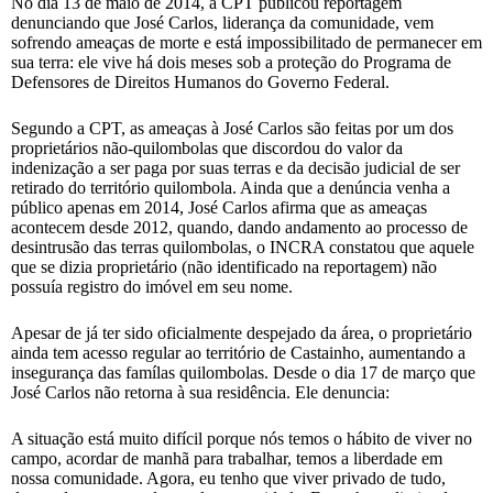
No dia 13 de maio de 2014, a CPT publicou reportagem
denunciando que José Carlos, liderança da comunidade, vem
sofrendo ameaças de morte e está impossibilitado de permanecer em
sua terra: ele vive há dois meses sob a proteção do Programa de
Defensores de Direitos Humanos do Governo Federal.
Segundo a CPT, as ameaças à José Carlos são feitas por um dos
proprietários não-quilombolas que discordou do valor da
indenização a ser paga por suas terras e da decisão judicial de ser
retirado do território quilombola. Ainda que a denúncia venha a
público apenas em 2014, José Carlos afirma que as ameaças
acontecem desde 2012, quando, dando andamento ao processo de
desintrusão das terras quilombolas, o INCRA constatou que aquele
que se dizia proprietário (não identificado na reportagem) não
possuía registro do imóvel em seu nome.
Apesar de já ter sido oficialmente despejado da área, o proprietário
ainda tem acesso regular ao território de Castainho, aumentando a
insegurança das famílas quilombolas. Desde o dia 17 de março que
José Carlos não retorna à sua residência. Ele denuncia:
A situação está muito difícil porque nós temos o hábito de viver no
campo, acordar de manhã para trabalhar, temos a liberdade em
nossa comunidade. Agora, eu tenho que viver privado de tudo,