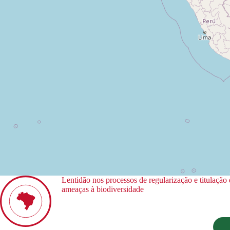
Lentidão nos processos de regularização e titulação
ameaças à biodiversidade