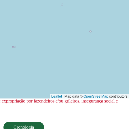
Leaflet
| Map data ©
OpenStreetMap
contributors
expropriação por fazendeiros e/ou grileiros, insegurança social e
Cronologia