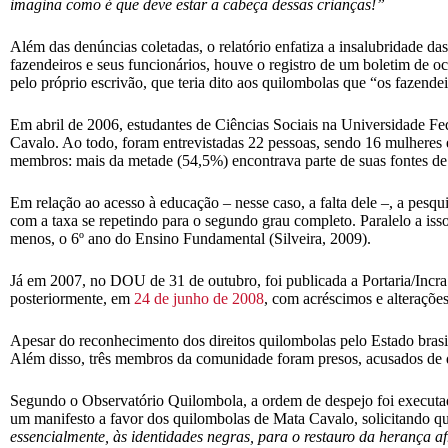
imagina como é que deve estar a cabeça dessas crianças!”
Além das denúncias coletadas, o relatório enfatiza a insalubridade da
fazendeiros e seus funcionários, houve o registro de um boletim de
pelo próprio escrivão, que teria dito aos quilombolas que “os fazend
Em abril de 2006, estudantes de Ciências Sociais na Universidade Fe
Cavalo. Ao todo, foram entrevistadas 22 pessoas, sendo 16 mulheres e
membros: mais da metade (54,5%) encontrava parte de suas fontes de
Em relação ao acesso à educação – nesse caso, a falta dele –, a pesq
com a taxa se repetindo para o segundo grau completo. Paralelo a is
menos, o 6º ano do Ensino Fundamental (Silveira, 2009).
Já em 2007, no DOU de 31 de outubro, foi publicada a Portaria/Incra 
posteriormente, em
24 de junho de 2008
, com acréscimos e alteraçõe
Apesar do reconhecimento dos direitos quilombolas pelo Estado brasi
Além disso, três membros da comunidade foram presos, acusados de d
Segundo o Observatório Quilombola, a ordem de despejo foi executa
um manifesto a favor dos quilombolas de Mata Cavalo, solicitando q
essencialmente, às identidades negras, para o restauro da herança 