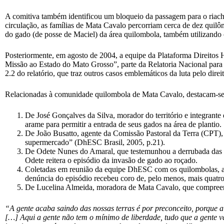
A comitiva também identificou um bloqueio da passagem para o riacho
circulação, as famílias de Mata Cavalo percorriam cerca de dez quilô
do gado (de posse de Maciel) da área quilombola, também utilizando
Posteriormente, em agosto de 2004, a equipe da Plataforma Direito
Missão ao Estado do Mato Grosso”, parte da Relatoria Nacional para
2.2 do relatório, que traz outros casos emblemáticos da luta pelo dire
Relacionadas à comunidade quilombola de Mata Cavalo, destacam-se 
De José Gonçalves da Silva, morador do território e integrante
arame para permitir a entrada de seus gados na área de plantio.
De João Busatto, agente da Comissão Pastoral da Terra (CPT),
supermercado” (DhESC Brasil, 2005, p.21).
De Odete Nunes do Amaral, que testemunhou a derrubada das m
Odete reitera o episódio da invasão de gado ao roçado.
Coletadas em reunião da equipe DhESC com os quilombolas, a r
denúncia do episódio recebeu coro de, pelo menos, mais quat
De Lucelina Almeida, moradora de Mata Cavalo, que compreende
“A gente acaba saindo das nossas terras é por preconceito, porque ai
[…] Aqui a gente não tem o mínimo de liberdade, tudo que a gente vai