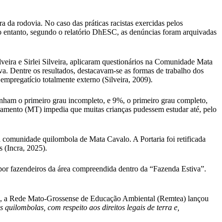
a da rodovia. No caso das práticas racistas exercidas pelos
o entanto, segundo o relatório DhESC, as denúncias foram arquivadas
veira e Sirlei Silveira, aplicaram questionários na Comunidade Mata
va. Dentre os resultados, destacavam-se as formas de trabalho dos
pregatício totalmente externo (Silveira, 2009).
tinham o primeiro grau incompleto, e 9%, o primeiro grau completo,
vramento (MT) impedia que muitas crianças pudessem estudar até, pelo
a comunidade quilombola de Mata Cavalo. A Portaria foi retificada
 (Incra, 2025).
por fazendeiros da área compreendida dentro da “Fazenda Estiva”.
io, a Rede Mato-Grossense de Educação Ambiental (Remtea) lançou
s quilombolas, com respeito aos direitos legais de terra e,