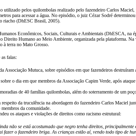
 utilizado pelos quilombolas realizado pelo fazendeiro Carlos Maciel,
metros para acessar a água. No episódio, o juiz Cézar Sodré determinou
 o riacho (DhESC Brasil, 2005).
s Humanos Econômicos, Sociais, Culturais e Ambientais (DhESCA, na é
 o Direito Humano ao Meio Ambiente, organizada pela plataforma. Na v
ito à terra no Mato Grosso.
as falas:
 da Associação Mutuca, sobre episódios em que fazendeiros destruíram a
 sobre o dia em que membros da Associação Capim Verde, após ataque a 
oradias de 40 famílias quilombolas, além do soterramento de um poço
espeito da truculência na abordagem do fazendeiro Carlos Maciel junt
ro membros da comunidade.
u os ataques e violações de direitos como racismo estrutural:
nda não se está acostumado que negro tenha direitos, principalmente o
 fazer o fazendeiro briga. As crianças estão aí, vendo todo tipo de h