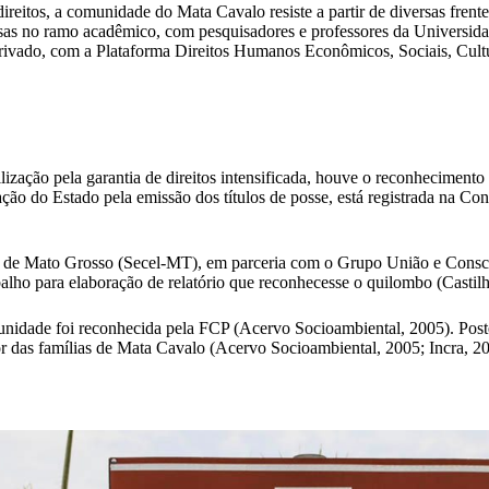
reitos, a comunidade do Mata Cavalo resiste a partir de diversas frent
liosas no ramo acadêmico, com pesquisadores e professores da Universi
rivado, com a Plataforma Direitos Humanos Econômicos, Sociais, Cul
zação pela garantia de direitos intensificada, houve o reconhecimento
o do Estado pela emissão dos títulos de posse, está registrada na Con
ura de Mato Grosso (Secel-MT), em parceria com o Grupo União e Consc
ho para elaboração de relatório que reconhecesse o quilombo (Castil
idade foi reconhecida pela FCP (Acervo Socioambiental, 2005). Posteri
 das famílias de Mata Cavalo (Acervo Socioambiental, 2005; Incra, 20