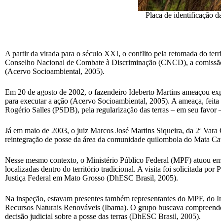
Placa de identificação 
A partir da virada para o século XXI, o conflito pela retomada do ter
Conselho Nacional de Combate à Discriminação (CNCD), a comissão r
(Acervo Socioambiental, 2005).
Em 20 de agosto de 2002, o fazendeiro Ideberto Martins ameaçou expul
para executar a ação (Acervo Socioambiental, 2005). A ameaça, feita
Rogério Salles (PSDB), pela regularização das terras – em seu favor
Já em maio de 2003, o juiz Marcos José Martins Siqueira, da 2ª Var
reintegração de posse da área da comunidade quilombola do Mata Cava
Nesse mesmo contexto, o Ministério Público Federal (MPF) atuou em
localizadas dentro do território tradicional. A visita foi solicitada
Justiça Federal em Mato Grosso (DhESC Brasil, 2005).
Na inspeção, estavam presentes também representantes do MPF, do In
Recursos Naturais Renováveis (Ibama). O grupo buscava compreender 
decisão judicial sobre a posse das terras (DhESC Brasil, 2005).