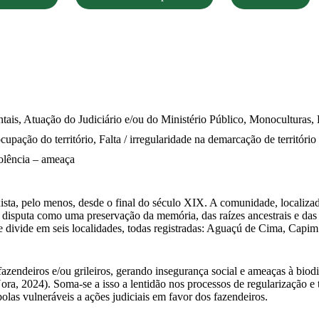
ais, Atuação do Judiciário e/ou do Ministério Público, Monoculturas, 
upação do território, Falta / irregularidade na demarcação de território 
iolência – ameaça
exista, pelo menos, desde o final do século XIX. A comunidade, local
m disputa como uma preservação da memória, das raízes ancestrais e da
e divide em seis localidades, todas registradas: Aguaçú de Cima, Cap
 fazendeiros e/ou grileiros, gerando insegurança social e ameaças à bi
ora, 2024). Soma-se a isso a lentidão nos processos de regularização e t
olas vulneráveis a ações judiciais em favor dos fazendeiros.