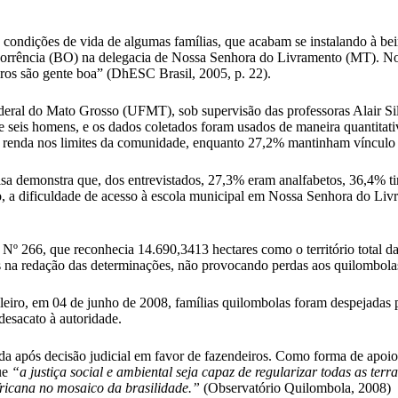
s condições de vida de algumas famílias, que acabam se instalando à beir
 ocorrência (BO) na delegacia de Nossa Senhora do Livramento (MT). N
eiros são gente boa” (DhESC Brasil, 2005, p. 22).
deral do Mato Grosso (UFMT), sob supervisão das professoras Alair Sil
 seis homens, e os dados coletados foram usados de maneira quantitati
 renda nos limites da comunidade, enquanto 27,2% mantinham vínculo em
uisa demonstra que, dos entrevistados, 27,3% eram analfabetos, 36,4% 
so, a dificuldade de acesso à escola municipal em Nossa Senhora do Li
Nº 266, que reconhecia 14.690,3413 hectares como o território total d
s na redação das determinações, não provocando perdas aos quilombolas
leiro, em 04 de junho de 2008, famílias quilombolas foram despejadas 
esacato à autoridade.
da após decisão judicial em favor de fazendeiros. Como forma de apo
ue
“a justiça social e ambiental seja capaz de regularizar todas as terra
africana no mosaico da brasilidade.”
(Observatório Quilombola, 2008)