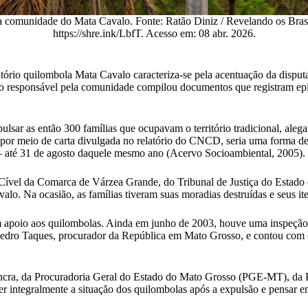
da comunidade do Mata Cavalo. Fonte: Ratão Diniz / Revelando os Bras
https://shre.ink/LbfT. Acesso em: 08 abr. 2026.
ritório quilombola Mata Cavalo caracteriza-se pela acentuação da disput
esponsável pela comunidade compilou documentos que registram episód
sar as então 300 famílias que ocupavam o território tradicional, aleg
 por meio de carta divulgada no relatório do CNCD, seria uma forma de
 – até 31 de agosto daquele mesmo ano (Acervo Socioambiental, 2005).
a Cível da Comarca de Várzea Grande, do Tribunal de Justiça do Estad
lo. Na ocasião, as famílias tiveram suas moradias destruídas e seus i
 apoio aos quilombolas. Ainda em junho de 2003, houve uma inspeção 
 por Pedro Taques, procurador da República em Mato Grosso, e contou com 
cra, da Procuradoria Geral do Estado do Mato Grosso (PGE-MT), da Pol
integralmente a situação dos quilombolas após a expulsão e pensar em