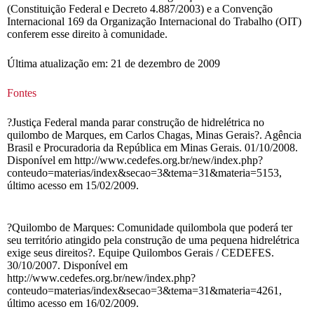
(Constituição Federal e Decreto 4.887/2003) e a Convenção
Internacional 169 da Organização Internacional do Trabalho (OIT)
conferem esse direito à comunidade.
Última atualização em: 21 de dezembro de 2009
Fontes
?Justiça Federal manda parar construção de hidrelétrica no
quilombo de Marques, em Carlos Chagas, Minas Gerais?. Agência
Brasil e Procuradoria da República em Minas Gerais. 01/10/2008.
Disponível em http://www.cedefes.org.br/new/index.php?
conteudo=materias/index&secao=3&tema=31&materia=5153,
último acesso em 15/02/2009.
?Quilombo de Marques: Comunidade quilombola que poderá ter
seu território atingido pela construção de uma pequena hidrelétrica
exige seus direitos?. Equipe Quilombos Gerais / CEDEFES.
30/10/2007. Disponível em
http://www.cedefes.org.br/new/index.php?
conteudo=materias/index&secao=3&tema=31&materia=4261,
último acesso em 16/02/2009.