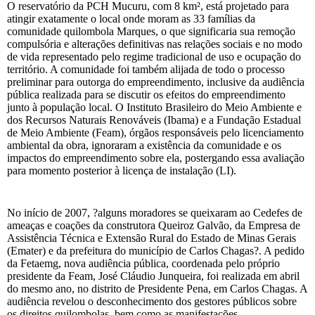
O reservatório da PCH Mucuru, com 8 km², está projetado para
atingir exatamente o local onde moram as 33 famílias da
comunidade quilombola Marques, o que significaria sua remoção
compulsória e alterações definitivas nas relações sociais e no modo
de vida representado pelo regime tradicional de uso e ocupação do
território. A comunidade foi também alijada de todo o processo
preliminar para outorga do empreendimento, inclusive da audiência
pública realizada para se discutir os efeitos do empreendimento
junto à população local. O Instituto Brasileiro do Meio Ambiente e
dos Recursos Naturais Renováveis (Ibama) e a Fundação Estadual
de Meio Ambiente (Feam), órgãos responsáveis pelo licenciamento
ambiental da obra, ignoraram a existência da comunidade e os
impactos do empreendimento sobre ela, postergando essa avaliação
para momento posterior à licença de instalação (LI).
No início de 2007, ?alguns moradores se queixaram ao Cedefes de
ameaças e coações da construtora Queiroz Galvão, da Empresa de
Assistência Técnica e Extensão Rural do Estado de Minas Gerais
(Emater) e da prefeitura do município de Carlos Chagas?. A pedido
da Fetaemg, nova audiência pública, coordenada pelo próprio
presidente da Feam, José Cláudio Junqueira, foi realizada em abril
do mesmo ano, no distrito de Presidente Pena, em Carlos Chagas. A
audiência revelou o desconhecimento dos gestores públicos sobre
os direitos quilombolas, bem como as manifestações