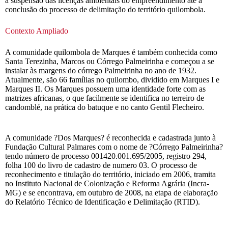
a suspensão das licenças ambientais do empreendimento até a
conclusão do processo de delimitação do território quilombola.
Contexto Ampliado
A comunidade quilombola de Marques é também conhecida como
Santa Terezinha, Marcos ou Córrego Palmeirinha e começou a se
instalar às margens do córrego Palmeirinha no ano de 1932.
Atualmente, são 66 famílias no quilombo, dividido em Marques I e
Marques II. Os Marques possuem uma identidade forte com as
matrizes africanas, o que facilmente se identifica no terreiro de
candomblé, na prática do batuque e no canto Gentil Flecheiro.
A comunidade ?Dos Marques? é reconhecida e cadastrada junto à
Fundação Cultural Palmares com o nome de ?Córrego Palmeirinha?
tendo número de processo 001420.001.695/2005, registro 294,
folha 100 do livro de cadastro de numero 03. O processo de
reconhecimento e titulação do território, iniciado em 2006, tramita
no Instituto Nacional de Colonização e Reforma Agrária (Incra-
MG) e se encontrava, em outubro de 2008, na etapa de elaboração
do Relatório Técnico de Identificação e Delimitação (RTID).