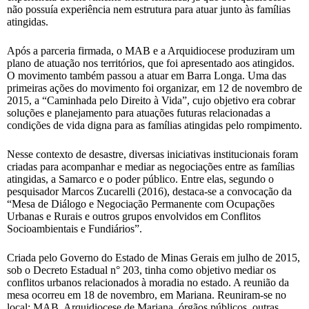
não possuía experiência nem estrutura para atuar junto às famílias
atingidas.
Após a parceria firmada, o MAB e a Arquidiocese produziram um
plano de atuação nos territórios, que foi apresentado aos atingidos.
O movimento também passou a atuar em Barra Longa. Uma das
primeiras ações do movimento foi organizar, em 12 de novembro de
2015, a “Caminhada pelo Direito à Vida”, cujo objetivo era cobrar
soluções e planejamento para atuações futuras relacionadas a
condições de vida digna para as famílias atingidas pelo rompimento.
Nesse contexto de desastre, diversas iniciativas institucionais foram
criadas para acompanhar e mediar as negociações entre as famílias
atingidas, a Samarco e o poder público. Entre elas, segundo o
pesquisador Marcos Zucarelli (2016), destaca-se a convocação da
“Mesa de Diálogo e Negociação Permanente com Ocupações
Urbanas e Rurais e outros grupos envolvidos em Conflitos
Socioambientais e Fundiários”.
Criada pelo Governo do Estado de Minas Gerais em julho de 2015,
sob o Decreto Estadual n° 203, tinha como objetivo mediar os
conflitos urbanos relacionados à moradia no estado. A reunião da
mesa ocorreu em 18 de novembro, em Mariana. Reuniram-se no
local: MAB, Arquidiocese de Mariana, órgãos públicos, outras