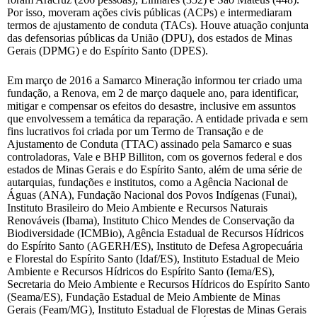
Por isso, moveram ações civis públicas (ACPs) e intermediaram
termos de ajustamento de conduta (TACs). Houve atuação conjunta
das defensorias públicas da União (DPU), dos estados de Minas
Gerais (DPMG) e do Espírito Santo (DPES).
Em março de 2016 a Samarco Mineração informou ter criado uma
fundação, a Renova, em 2 de março daquele ano, para identificar,
mitigar e compensar os efeitos do desastre, inclusive em assuntos
que envolvessem a temática da reparação. A entidade privada e sem
fins lucrativos foi criada por um Termo de Transação e de
Ajustamento de Conduta (TTAC) assinado pela Samarco e suas
controladoras, Vale e BHP Billiton, com os governos federal e dos
estados de Minas Gerais e do Espírito Santo, além de uma série de
autarquias, fundações e institutos, como a Agência Nacional de
Águas (ANA), Fundação Nacional dos Povos Indígenas (Funai),
Instituto Brasileiro do Meio Ambiente e Recursos Naturais
Renováveis (Ibama), Instituto Chico Mendes de Conservação da
Biodiversidade (ICMBio), Agência Estadual de Recursos Hídricos
do Espírito Santo (AGERH/ES), Instituto de Defesa Agropecuária
e Florestal do Espírito Santo (Idaf/ES), Instituto Estadual de Meio
Ambiente e Recursos Hídricos do Espírito Santo (Iema/ES),
Secretaria do Meio Ambiente e Recursos Hídricos do Espírito Santo
(Seama/ES), Fundação Estadual de Meio Ambiente de Minas
Gerais (Feam/MG), Instituto Estadual de Florestas de Minas Gerais