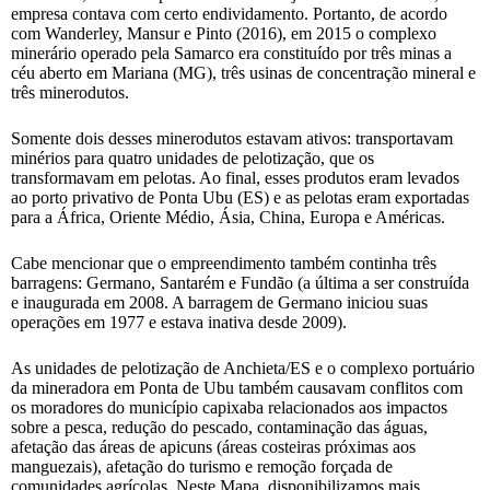
empresa contava com certo endividamento. Portanto, de acordo
com Wanderley, Mansur e Pinto (2016), em 2015 o complexo
minerário operado pela Samarco era constituído por três minas a
céu aberto em Mariana (MG), três usinas de concentração mineral e
três minerodutos.
Somente dois desses minerodutos estavam ativos: transportavam
minérios para quatro unidades de pelotização, que os
transformavam em pelotas. Ao final, esses produtos eram levados
ao porto privativo de Ponta Ubu (ES) e as pelotas eram exportadas
para a África, Oriente Médio, Ásia, China, Europa e Américas.
Cabe mencionar que o empreendimento também continha três
barragens: Germano, Santarém e Fundão (a última a ser construída
e inaugurada em 2008. A barragem de Germano iniciou suas
operações em 1977 e estava inativa desde 2009).
As unidades de pelotização de Anchieta/ES e o complexo portuário
da mineradora em Ponta de Ubu também causavam conflitos com
os moradores do município capixaba relacionados aos impactos
sobre a pesca, redução do pescado, contaminação das águas,
afetação das áreas de apicuns (áreas costeiras próximas aos
manguezais), afetação do turismo e remoção forçada de
comunidades agrícolas. Neste Mapa, disponibilizamos mais