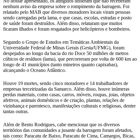
No dossiê apresentado, os atingidos disseram que não receberam
nenhum aviso da empresa sobre o rompimento da barragem. Foi
relatado pelo MAB que diversos moradores locais viram pessoas
sendo carregadas pela lama, e que casas, escolas, estradas e posto
de saúde foram destruídos. Além disso, relataram que muitos
ficaram ilhados e foram resgatados por helicópteros e bombeiros.
Segundo o Grupo de Estudos em Temáticas Ambientais da
Universidade Federal de Minas Gerais (Gesta/UFMG), foram
despejados ao longo da bacia do rio Doce 50 milhões de metros
cúbicos de resíduos (lama), que percorreram por volta de 600 km ao
longo de 41 municípios (tanto mineiros quanto capixabas),
alcançando o Oceano Atlântico.
Houve 19 mortes, sendo cinco moradores e 14 trabalhadores de
empresas terceirizadas da Samarco. Além disso, houve inúmeras
perdas materiais, como casas, carros, móveis, roupas, joias, objetos
afetivos, animais domésticos e de criação, plantas, relações de
vizinhança e parentesco, manifestações culturais e religiosas, dentre
tantas outras.
Além de Bento Rodrigues, cabe mencionar que os diversos
territórios das comunidades a jusante da barragem foram afetados,
tais como: Paracatu de Baixo, Paracatu de Cima, Camargos, Bicas,