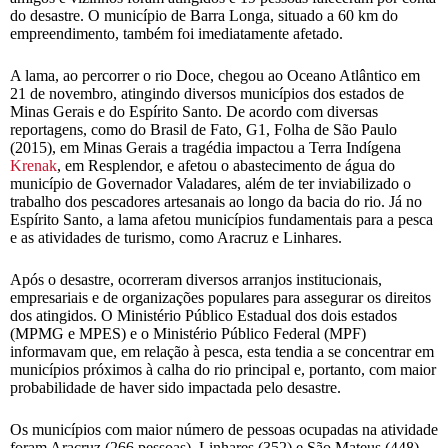
do desastre. O município de Barra Longa, situado a 60 km do
empreendimento, também foi imediatamente afetado.
A lama, ao percorrer o rio Doce, chegou ao Oceano Atlântico em
21 de novembro, atingindo diversos municípios dos estados de
Minas Gerais e do Espírito Santo. De acordo com diversas
reportagens, como do Brasil de Fato, G1, Folha de São Paulo
(2015), em Minas Gerais a tragédia impactou a Terra Indígena
Krenak
, em Resplendor, e afetou o abastecimento de água do
município de Governador Valadares, além de ter inviabilizado o
trabalho dos pescadores artesanais ao longo da bacia do rio. Já no
Espírito Santo, a lama afetou municípios fundamentais para a pesca
e as atividades de turismo, como Aracruz e Linhares.
Após o desastre, ocorreram diversos arranjos institucionais,
empresariais e de organizações populares para assegurar os direitos
dos atingidos. O Ministério Público Estadual dos dois estados
(MPMG e MPES) e o Ministério Público Federal (MPF)
informavam que, em relação à pesca, esta tendia a se concentrar em
municípios próximos à calha do rio principal e, portanto, com maior
probabilidade de haver sido impactada pelo desastre.
Os municípios com maior número de pessoas ocupadas na atividade
foram Aracruz (266 pessoas), Linhares (352) e São Mateus (448).