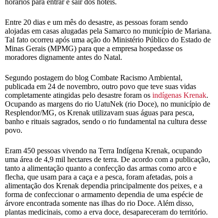
horários para entrar e sair dos hotéis.
Entre 20 dias e um mês do desastre, as pessoas foram sendo
alojadas em casas alugadas pela Samarco no município de Mariana.
Tal fato ocorreu após uma ação do Ministério Público do Estado de
Minas Gerais (MPMG) para que a empresa hospedasse os
moradores dignamente antes do Natal.
Segundo postagem do blog Combate Racismo Ambiental,
publicada em 24 de novembro, outro povo que teve suas vidas
completamente atingidas pelo desastre foram os
indígenas Krenak
.
Ocupando as margens do rio UatuNek (rio Doce), no município de
Resplendor/MG, os Krenak utilizavam suas águas para pesca,
banho e rituais sagrados, sendo o rio fundamental na cultura desse
povo.
Eram 450 pessoas vivendo na Terra Indígena Krenak, ocupando
uma área de 4,9 mil hectares de terra. De acordo com a publicação,
tanto a alimentação quanto a confecção das armas como arco e
flecha, que usam para a caça e a pesca, foram afetadas, pois a
alimentação dos Krenak dependia principalmente dos peixes, e a
forma de confeccionar o armamento dependia de uma espécie de
árvore encontrada somente nas ilhas do rio Doce. Além disso,
plantas medicinais, como a erva doce, desapareceram do território.