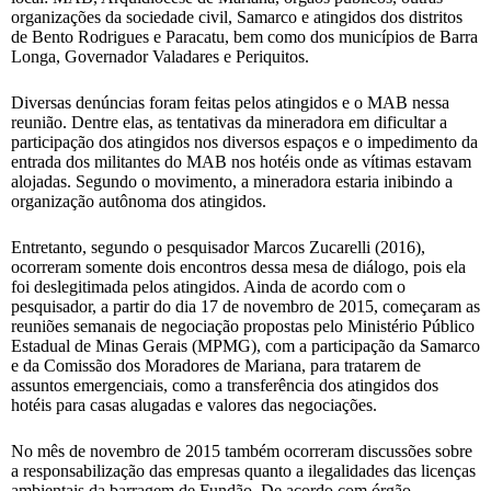
organizações da sociedade civil, Samarco e atingidos dos distritos
de Bento Rodrigues e Paracatu, bem como dos municípios de Barra
Longa, Governador Valadares e Periquitos.
Diversas denúncias foram feitas pelos atingidos e o MAB nessa
reunião. Dentre elas, as tentativas da mineradora em dificultar a
participação dos atingidos nos diversos espaços e o impedimento da
entrada dos militantes do MAB nos hotéis onde as vítimas estavam
alojadas. Segundo o movimento, a mineradora estaria inibindo a
organização autônoma dos atingidos.
Entretanto, segundo o pesquisador Marcos Zucarelli (2016),
ocorreram somente dois encontros dessa mesa de diálogo, pois ela
foi deslegitimada pelos atingidos. Ainda de acordo com o
pesquisador, a partir do dia 17 de novembro de 2015, começaram as
reuniões semanais de negociação propostas pelo Ministério Público
Estadual de Minas Gerais (MPMG), com a participação da Samarco
e da Comissão dos Moradores de Mariana, para tratarem de
assuntos emergenciais, como a transferência dos atingidos dos
hotéis para casas alugadas e valores das negociações.
No mês de novembro de 2015 também ocorreram discussões sobre
a responsabilização das empresas quanto a ilegalidades das licenças
ambientais da barragem de Fundão. De acordo com órgão