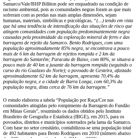
Samarco/Vale/BHP Billiton pode ser enquadrado na condição de
racismo ambiental, pois as comunidades negras foram as que mais
sofreram com as perdas nas mais amplas dimensões, sejam
humanas, materiais, simbólicas e psicológicas,
“(…) tendo em vista
que há uma tendência de intensificação das situações de risco que
atingem comunidades com população predominantemente negra
causadas pela proximidade da exploração mineral de ferro e das
barragens de rejeito da Samarco. Bento Rodrigues, com uma
população aproximadamente 85% negra, se encontrava a pouco
mais de 6 km da barragem de rejeitos rompida e 2 km da
barragem do Santarém; Paracatu de Baixo, com 80%, se situava a
pouco mais de 40 km a jusante da barragem rompida (seguindo o
curso do rio Gualaxo do Norte); o povoado de Gesteira, afastado
aproximadamente 62 km da barragem, apresenta 70,4% da
população negra, e a cidade de Barra Longa, com 60,3% da
população negra, dista cerca de 76 km da barragem.”
O estudo elaborou a tabela “População por Raça/Cor nas
comunidades atingidas pelo rompimento da Barragem do Fundão
em Minas Gerais”, resumindo os dados obtidos pelo Instituto
Brasileiro de Geografia e Estatística (IBGE), em 2015, para os
povoados, distritos e municípios soterrados pela lama da Samarco.
Com base no setor censitário, contabilizou-se uma população total
de 492 habitantes para Bento Rodrigues em 2010 (número abaixo