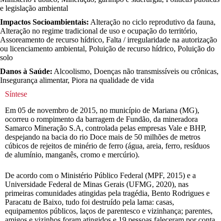
e legislação ambiental
Impactos Socioambientais:
Alteração no ciclo reprodutivo da fauna,
Alteração no regime tradicional de uso e ocupação do território,
Assoreamento de recurso hídrico, Falta / irregularidade na autorização
ou licenciamento ambiental, Poluição de recurso hídrico, Poluição do
solo
Danos à Saúde:
Alcoolismo, Doenças não transmissíveis ou crônicas,
Insegurança alimentar, Piora na qualidade de vida
Síntese
Em 05 de novembro de 2015, no município de Mariana (MG),
ocorreu o rompimento da barragem de Fundão, da mineradora
Samarco Mineração S.A, controlada pelas empresas Vale e BHP,
despejando na bacia do rio Doce mais de 50 milhões de metros
cúbicos de rejeitos de minério de ferro (água, areia, ferro, resíduos
de alumínio, manganês, cromo e mercúrio).
De acordo com o Ministério Público Federal (MPF, 2015) e a
Universidade Federal de Minas Gerais (UFMG, 2020), nas
primeiras comunidades atingidas pela tragédia, Bento Rodrigues e
Paracatu de Baixo, tudo foi destruído pela lama: casas,
equipamentos públicos, laços de parentesco e vizinhança; parentes,
amigos e vizinhos foram atingidos e 19 pessoas faleceram por conta