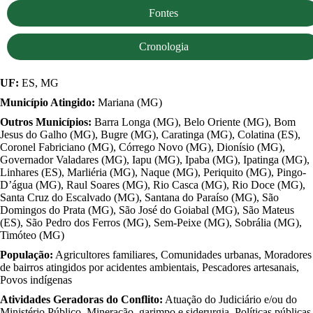
Fontes
Cronologia
UF:
ES, MG
Município Atingido:
Mariana (MG)
Outros Municípios:
Barra Longa (MG), Belo Oriente (MG), Bom
Jesus do Galho (MG), Bugre (MG), Caratinga (MG), Colatina (ES),
Coronel Fabriciano (MG), Córrego Novo (MG), Dionísio (MG),
Governador Valadares (MG), Iapu (MG), Ipaba (MG), Ipatinga (MG),
Linhares (ES), Marliéria (MG), Naque (MG), Periquito (MG), Pingo-
D’água (MG), Raul Soares (MG), Rio Casca (MG), Rio Doce (MG),
Santa Cruz do Escalvado (MG), Santana do Paraíso (MG), São
Domingos do Prata (MG), São José do Goiabal (MG), São Mateus
(ES), São Pedro dos Ferros (MG), Sem-Peixe (MG), Sobrália (MG),
Timóteo (MG)
População:
Agricultores familiares, Comunidades urbanas, Moradores
de bairros atingidos por acidentes ambientais, Pescadores artesanais,
Povos indígenas
Atividades Geradoras do Conflito:
Atuação do Judiciário e/ou do
Ministério Público, Mineração, garimpo e siderurgia, Políticas públicas