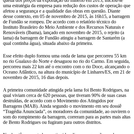
queda dos preços da exportação do minério em 2013, iniciou-se
uma estratégia da empresa para redução dos custos de operação que
afetou a segurança e a qualidade das obras em questão. Diante
desse contexto, em 05 de novembro de 2015, às 16h15, a barragem
de Fundão se rompeu. De acordo com o relatório técnico do
Instituto Brasileiro do Meio Ambiente e dos Recursos Naturais e
Renováveis (Ibama), lançado em novembro de 2015, o rejeito (a
lama) da barragem de Fundão atingiu a barragem de Santarém (a
qual continha água), situada abaixo da primeira.
Esse efeito duplo formou uma onda de lama que percorreu 55 km
no rio Gualaxo do Norte e desaguou no rio do Carmo. Em seguida,
percorreu mais 22 km até o encontro com o rio Doce, alcançando o
Oceano Atlântico, na altura do município de Linhares/ES, em 21 de
novembro de 2015, 16 dias depois.
A primeira comunidade atingida pela lama foi Bento Rodrigues, na
qual viviam cerca de 620 pessoas, que tiveram 90% de suas casas
destruídas, de acordo com o Movimento dos Atingidos por
Barragens (MAB). Ainda segundo o movimento em seu dossiê
“Tragédia Anunciada”, os moradores da comunidade, ao ouvirem o
som do rompimento da barragem, correram para as partes mais altas
de Bento Rodrigues ou fugiram para outros distritos.