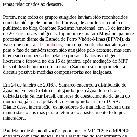
temas relacionados ao desastre.
Porém, nem todos os grupos atingidos haviam sido reconhecidos
como tal até aquele momento. Por isso, de acordo com notícia
publicada no blog Combate Racismo Ambiental, em 13 de janeiro
de 2016 os povos indígenas Tupinikim e Guarani Mbyá ocuparam e
protestaram diante da Estrada de Ferro Vitória-Minas (EFVM), da
Vale, que corta a
TI Comboios
, com objetivo de chamar atenção
para o fato de também terem sido atingidos pelo desastre, mas sem
terem sido compensados pelas empresas. Os povos indígenas
liberaram a ferrovia no dia 15 de janeiro, após mediação do MPF
ter viabilizado um acordo no qual a Samarco se comprometeu a
discutir possíveis medidas compensatórias aos indígenas.
Em 24 de janeiro de 2016, a Samarco encerrou a distribuição de
água potável em Colatina – alegando que a água do rio Doce,
coletada pela Sanear Brasil, empresa de abastecimento de água do
município, já estaria potável -, descumprindo assim o TCSA.
Diante dessa interrupção, os moradores do município fizeram uma
manifestação nas ruas para o retorno do abastecimento feito pela
mineradora.
Paralelamente às mobilizações populares, o MPT/ES e o MPF/ES
entraram com ação judicial para a restituição do fornecimento de