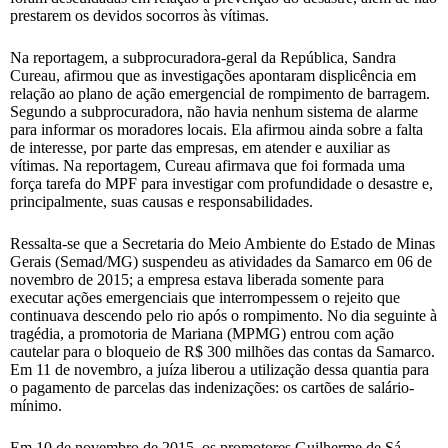
prestarem os devidos socorros às vítimas.
Na reportagem, a subprocuradora-geral da República, Sandra
Cureau, afirmou que as investigações apontaram displicência em
relação ao plano de ação emergencial de rompimento de barragem.
Segundo a subprocuradora, não havia nenhum sistema de alarme
para informar os moradores locais. Ela afirmou ainda sobre a falta
de interesse, por parte das empresas, em atender e auxiliar as
vítimas. Na reportagem, Cureau afirmava que foi formada uma
força tarefa do MPF para investigar com profundidade o desastre e,
principalmente, suas causas e responsabilidades.
Ressalta-se que a Secretaria do Meio Ambiente do Estado de Minas
Gerais (Semad/MG) suspendeu as atividades da Samarco em 06 de
novembro de 2015; a empresa estava liberada somente para
executar ações emergenciais que interrompessem o rejeito que
continuava descendo pelo rio após o rompimento. No dia seguinte à
tragédia, a promotoria de Mariana (MPMG) entrou com ação
cautelar para o bloqueio de R$ 300 milhões das contas da Samarco.
Em 11 de novembro, a juíza liberou a utilização dessa quantia para
o pagamento de parcelas das indenizações: os cartões de salário-
mínimo.
Em 10 de novembro de 2015, os promotores Guilherme de Sá