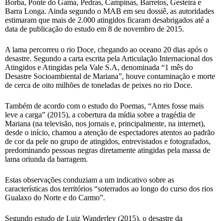
Borba, Ponte do Gama, Pedras, Campinas, Barretos, Gesteira e
Barra Longa. Ainda segundo o MAB em seu dossiê, as autoridades
estimaram que mais de 2.000 atingidos ficaram desabrigados até a
data de publicação do estudo em 8 de novembro de 2015.
A lama percorreu o rio Doce, chegando ao oceano 20 dias após o
desastre. Segundo a carta escrita pela Articulação Internacional dos
Atingidos e Atingidas pela Vale S.A, denominada “1 mês do
Desastre Socioambiental de Mariana”, houve contaminação e morte
de cerca de oito milhões de toneladas de peixes no rio Doce.
Também de acordo com o estudo do Poemas, “Antes fosse mais
leve a carga” (2015), a cobertura da mídia sobre a tragédia de
Mariana (na televisão, nos jornais e, principalmente, na internet),
desde o início, chamou a atenção de espectadores atentos ao padrão
de cor da pele no grupo de atingidos, entrevistados e fotografados,
predominando pessoas negras diretamente atingidas pela massa de
lama oriunda da barragem.
Estas observações conduziam a um indicativo sobre as
características dos territórios “soterrados ao longo do curso dos rios
Gualaxo do Norte e do Carmo”.
Segundo estudo de Luiz Wanderley (2015), o desastre da