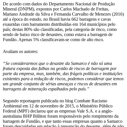
De acordo com dados do Departamento Nacional de Produção
Mineral (DNPM), expostos por Carlos Machado de Freitas,
Mariano Andrade da Silva e Fernanda Carvalho de Menezes (2016)
até a época do estudo, no Brasil havia 662 barragens e cavas
exauridas com barramento distribuídas em 164 municípios pelo
país; destas 80% são classificadas, pela categoria de risco, como
sendo de baixo risco de desastres, como estava a barragem de
Fundão. Apenas 5% classificavam-se como de alto risco.
Avaliam os autores:
“Se considerarmos que o desastre da Samarco é não só uma
fratura exposta das falhas na gestão de riscos de barragem por
parte da empresa, mas, também, das frágeis políticas e instituições
existentes para a redução de riscos, podemos considerar que temos
um grande conjunto de sérias ameaças e riscos de desastres em
barragens de mineração espalhados pelo país.”
Segundo reportagem publicada no blog Combate Racismo
Ambiental em 12 de novembro de 2015, o Ministério Público
Federal (MPF) declarou que as empresas Vale S.A. e a anglo-
australiana BHP Billiton foram responsáveis pelo rompimento da
barragem de Fundão, e que tanto essas empresas quanto a Samarco
foram descuidadas em relação à prevenção do desastre, além de não