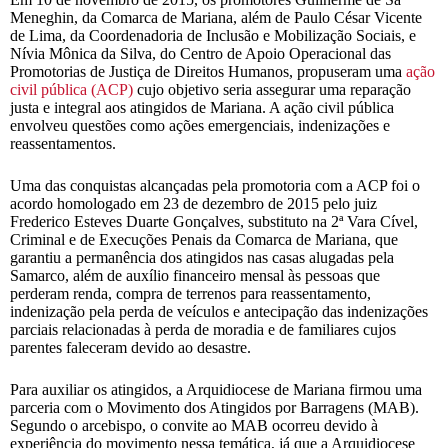
Meneghin, da Comarca de Mariana, além de Paulo César Vicente
de Lima, da Coordenadoria de Inclusão e Mobilização Sociais, e
Nívia Mônica da Silva, do Centro de Apoio Operacional das
Promotorias de Justiça de Direitos Humanos, propuseram uma
ação
civil pública (ACP)
cujo objetivo seria assegurar uma reparação
justa e integral aos atingidos de Mariana. A ação civil pública
envolveu questões como ações emergenciais, indenizações e
reassentamentos.
Uma das conquistas alcançadas pela promotoria com a ACP foi o
acordo homologado em 23 de dezembro de 2015 pelo juiz
Frederico Esteves Duarte Gonçalves, substituto na 2ª Vara Cível,
Criminal e de Execuções Penais da Comarca de Mariana, que
garantiu a permanência dos atingidos nas casas alugadas pela
Samarco, além de auxílio financeiro mensal às pessoas que
perderam renda, compra de terrenos para reassentamento,
indenização pela perda de veículos e antecipação das indenizações
parciais relacionadas à perda de moradia e de familiares cujos
parentes faleceram devido ao desastre.
Para auxiliar os atingidos, a Arquidiocese de Mariana firmou uma
parceria com o Movimento dos Atingidos por Barragens (MAB).
Segundo o arcebispo, o convite ao MAB ocorreu devido à
experiência do movimento nessa temática, já que a Arquidiocese