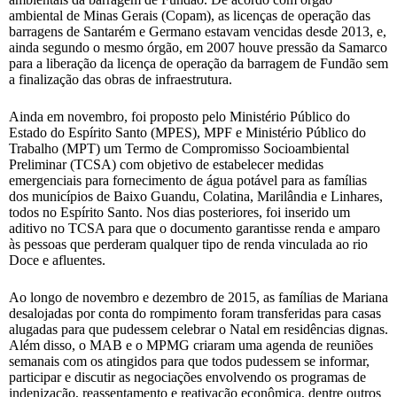
ambiental de Minas Gerais (Copam), as licenças de operação das
barragens de Santarém e Germano estavam vencidas desde 2013, e,
ainda segundo o mesmo órgão, em 2007 houve pressão da Samarco
para a liberação da licença de operação da barragem de Fundão sem
a finalização das obras de infraestrutura.
Ainda em novembro, foi proposto pelo Ministério Público do
Estado do Espírito Santo (MPES), MPF e Ministério Público do
Trabalho (MPT) um Termo de Compromisso Socioambiental
Preliminar (TCSA) com objetivo de estabelecer medidas
emergenciais para fornecimento de água potável para as famílias
dos municípios de Baixo Guandu, Colatina, Marilândia e Linhares,
todos no Espírito Santo. Nos dias posteriores, foi inserido um
aditivo no TCSA para que o documento garantisse renda e amparo
às pessoas que perderam qualquer tipo de renda vinculada ao rio
Doce e afluentes.
Ao longo de novembro e dezembro de 2015, as famílias de Mariana
desalojadas por conta do rompimento foram transferidas para casas
alugadas para que pudessem celebrar o Natal em residências dignas.
Além disso, o MAB e o MPMG criaram uma agenda de reuniões
semanais com os atingidos para que todos pudessem se informar,
participar e discutir as negociações envolvendo os programas de
indenização, reassentamento e reativação econômica, dentre outros