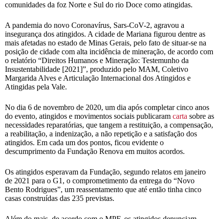
comunidades da foz Norte e Sul do rio Doce como atingidas.
A pandemia do novo Coronavírus, Sars-CoV-2, agravou a
insegurança dos atingidos. A cidade de Mariana figurou dentre as
mais afetadas no estado de Minas Gerais, pelo fato de situar-se na
posição de cidade com alta incidência de mineração, de acordo com
o relatório “Direitos Humanos e Mineração: Testemunho da
Insustentabilidade [2021]”, produzido pelo MAM, Coletivo
Margarida Alves e Articulação Internacional dos Atingidos e
Atingidas pela Vale.
No dia 6 de novembro de 2020, um dia após completar cinco anos
do evento, atingidos e movimentos sociais publicaram
carta
sobre as
necessidades reparatórias, que tangem a restituição, a compensação,
a reabilitação, a indenização, a não repetição e a satisfação dos
atingidos. Em cada um dos pontos, ficou evidente o
descumprimento da Fundação Renova em muitos acordos.
Os atingidos esperavam da Fundação, segundo relatos em janeiro
de 2021 para o G1, o comprometimento da entrega do “Novo
Bento Rodrigues”, um reassentamento que até então tinha cinco
casas construídas das 235 previstas.
Além do mais, de acordo com o MPF, os atingidos denunciam