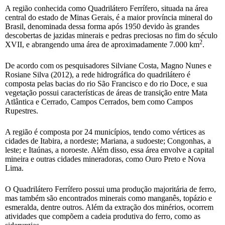
A região conhecida como Quadrilátero Ferrífero, situada na área
central do estado de Minas Gerais, é a maior província mineral do
Brasil, denominada dessa forma após 1950 devido às grandes
descobertas de jazidas minerais e pedras preciosas no fim do século
2
XVII, e abrangendo uma área de aproximadamente 7.000 km
.
De acordo com os pesquisadores Silviane Costa, Magno Nunes e
Rosiane Silva (2012), a rede hidrográfica do quadrilátero é
composta pelas bacias do rio São Francisco e do rio Doce, e sua
vegetação possui características de áreas de transição entre Mata
Atlântica e Cerrado, Campos Cerrados, bem como Campos
Rupestres.
A região é composta por 24 municípios, tendo como vértices as
cidades de Itabira, a nordeste; Mariana, a sudoeste; Congonhas, a
leste; e Itaúnas, a noroeste. Além disso, essa área envolve a capital
mineira e outras cidades mineradoras, como Ouro Preto e Nova
Lima.
O Quadrilátero Ferrífero possui uma produção majoritária de ferro,
mas também são encontrados minerais como manganês, topázio e
esmeralda, dentre outros. Além da extração dos minérios, ocorrem
atividades que compõem a cadeia produtiva do ferro, como as