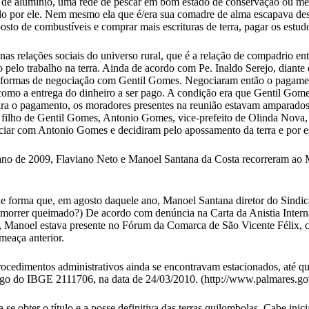
la de alumínio, uma rede de pescar em bom estado de conservação ou me
cido por ele. Nem mesmo ela que é/era sua comadre de alma escapava de
 posto de combustíveis e comprar mais escrituras de terra, pagar os estud
as relações sociais do universo rural, que é a relação de compadrio ent
 pelo trabalho na terra. Ainda de acordo com Pe. Inaldo Serejo, diante
 formas de negociação com Gentil Gomes. Negociaram então o pagament
m como a entrega do dinheiro a ser pago. A condição era que Gentil G
ara o pagamento, os moradores presentes na reunião estavam amparados
 filho de Gentil Gomes, Antonio Gomes, vice-prefeito de Olinda Nova
iar com Antonio Gomes e decidiram pelo apossamento da terra e por es
o de 2009, Flaviano Neto e Manoel Santana da Costa recorreram ao Mini
e forma que, em agosto daquele ano, Manoel Santana diretor do Sindi
orrer queimado?) De acordo com denúncia na Carta da Anistia Internac
, Manoel estava presente no Fórum da Comarca de São Vicente Félix, c
meaça anterior.
 procedimentos administrativos ainda se encontravam estacionados, até 
digo do IBGE 2111706, na data de 24/03/2010. (http://www.palmares
se obter o título e a posse definitiva das terras quilombolas. Cabe in