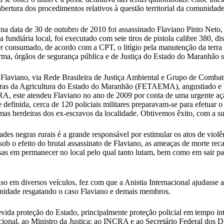
bertura dos procedimentos relativos à questão territorial da comunidade
 na data de 30 de outubro de 2010 foi assassinado Flaviano Pinto Net
undiária local, foi executado com sete tiros de pistola calibre 380, d
 consumado, de acordo com a CPT, o litígio pela manutenção da terra qu
terma, órgãos de segurança pública e de Justiça do Estado do Maranhão
aviano, via Rede Brasileira de Justiça Ambiental e Grupo de Combate
ras da Agricultura do Estado do Maranhão (FETAEMA), angustiado e b
 este atendeu Flaviano no ano de 2009 por conta de uma urgente ação 
se definida, cerca de 120 policiais militares preparavam-se para efetu
timas herdeiras dos ex-escravos da localidade. Obtivemos êxito, com a s
des negras rurais é a grande responsável por estimular os atos de viol
b o efeito do brutal assassinato de Flaviano, as ameaças de morte re
s em permanecer no local pelo qual tanto lutam, bem como em sair par
o em diversos veículos, fez com que a Anistia Internacional ajudasse a 
unidade resgatando o caso Flaviano e demais membros.
ida proteção do Estado, principalmente proteção policial em tempo inte
acional, ao Ministro da Justiça; ao INCRA e ao Secretário Federal dos 