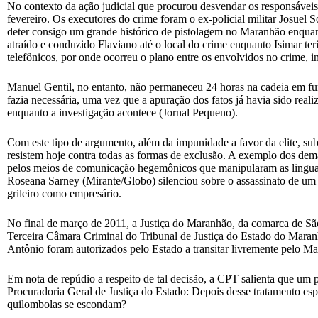
No contexto da ação judicial que procurou desvendar os responsáveis
fevereiro. Os executores do crime foram o ex-policial militar Josuel S
deter consigo um grande histórico de pistolagem no Maranhão enquant
atraído e conduzido Flaviano até o local do crime enquanto Isimar teri
telefônicos, por onde ocorreu o plano entre os envolvidos no crime,
Manuel Gentil, no entanto, não permaneceu 24 horas na cadeia em f
fazia necessária, uma vez que a apuração dos fatos já havia sido rea
enquanto a investigação acontece (Jornal Pequeno).
Com este tipo de argumento, além da impunidade a favor da elite, sub
resistem hoje contra todas as formas de exclusão. A exemplo dos dema
pelos meios de comunicação hegemônicos que manipularam as linguage
Roseana Sarney (Mirante/Globo) silenciou sobre o assassinato de um q
grileiro como empresário.
No final de março de 2011, a Justiça do Maranhão, da comarca de São 
Terceira Câmara Criminal do Tribunal de Justiça do Estado do Maran
Antônio foram autorizados pelo Estado a transitar livremente pelo M
Em nota de repúdio a respeito de tal decisão, a CPT salienta que um p
Procuradoria Geral de Justiça do Estado: Depois desse tratamento es
quilombolas se escondam?