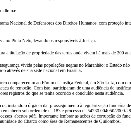
idioma:
grama Nacional de Defensores dos Direitos Humanos, com proteção integ
aviano Pinto Neto, levando os responsáveis à Justiça.
ara a titulação de propriedade das terras onde vivem há mais de 200 anos,
 insegurança vivida pelas populações negras no Maranhão: o Estado nã
zado através de sua sede nacional em Brasília.
harco compareceram ao Fórum da Justiça Federal, em São Luiz, com o ob
a de remoção. Com isto, participaram de uma audiência de justificaç
res registros do que se tenha ocorrido e concluído nesta audiência.
cra, instando o órgão a dar prosseguimento à regularização fundiária d
nua em aberto sob ordem de n° 183 e processo n° 54230.004050/2009-28
rocessos_abertos.pdf). Importante lembrar as ações de corrupção do fun
 comunidade do Charco como área de Remanescentes de Quilombos.