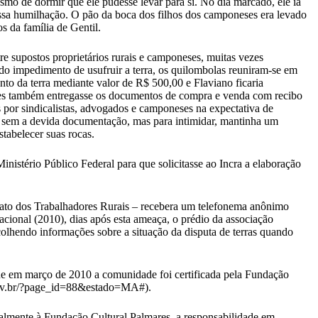
smo de dormir que ele pudesse levar para si. No dia marcado, ele ia
ssa humilhação. O pão da boca dos filhos dos camponeses era levado
os da família de Gentil.
re supostos proprietários rurais e camponeses, muitas vezes
 do impedimento de usufruir a terra, os quilombolas reuniram-se em
o da terra mediante valor de R$ 500,00 e Flaviano ficaria
omes também entregasse os documentos de compra e venda com recibo
 por sindicalistas, advogados e camponeses na expectativa de
, sem a devida documentação, mas para intimidar, mantinha um
tabelecer suas rocas.
stério Público Federal para que solicitasse ao Incra a elaboração
cato dos Trabalhadores Rurais – recebera um telefonema anônimo
ional (2010), dias após esta ameaça, o prédio da associação
olhendo informações sobre a situação da disputa de terras quando
que em março de 2010 a comunidade foi certificada pela Fundação
.gov.br/?page_id=88&estado=MA#).
icialmente à Fundação Cultural Palmares, a responsabilidade em