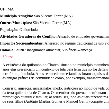
UF:
MA
Município Atingido:
São Vicente Ferrer (MA)
Outros Municípios:
São Vicente Ferrer (MA)
População:
Quilombolas
Atividades Geradoras do Conflito:
Atuação de entidades governamen
Impactos Socioambientais:
Alteração no regime tradicional de uso e oc
Danos à Saúde:
Insegurança alimentar, Violência – ameaça
Síntese
A existência do quilombo do Charco, situado no município maranhens
anos elas presenciam um contexto de luta pela terra que só foi deflag
território quilombola. Anos se sucederam e famílias foram expulsas da
as antigas práticas da comunidade como, por exemplo, transformando
Com isto, ameaças, assassinatos, medo, restrições ao modo de vida co
da terra quilombola de Charco. Os membros do povoado enfrentam a ofe
reprodução cultural e familiar, as terras, segundo as quais fazendeiro
de seus filhos (Antônio Martins Gomes e Manoel Gentil) compõe um g