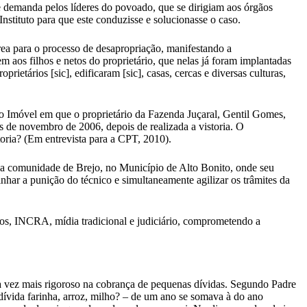
 demanda pelos líderes do povoado, que se dirigiam aos órgãos
stituto para que este conduzisse e solucionasse o caso.
ea para o processo de desapropriação, manifestando a
m aos filhos e netos do proprietário, que nelas já foram implantadas
prietários [sic], edificaram [sic], casas, cercas e diversas culturas,
do Imóvel em que o proprietário da Fazenda Juçaral, Gentil Gomes,
 de novembro de 2006, depois de realizada a vistoria. O
oria? (Em entrevista para a CPT, 2010).
 da comunidade de Brejo, no Município de Alto Bonito, onde seu
nhar a punição do técnico e simultaneamente agilizar os trâmites da
eiros, INCRA, mídia tradicional e judiciário, comprometendo a
 vez mais rigoroso na cobrança de pequenas dívidas. Segundo Padre
dívida farinha, arroz, milho? – de um ano se somava à do ano