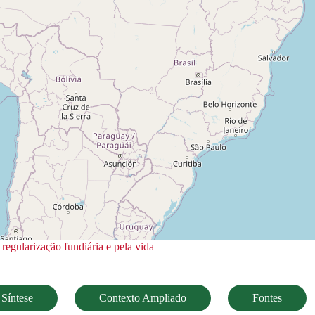
egularização fundiária e pela vida
Síntese
Contexto Ampliado
Fontes