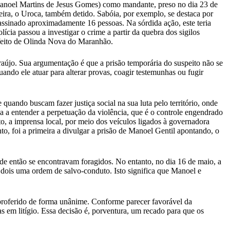
 (Manoel Martins de Jesus Gomes) como mandante, preso no dia 23 de
ereira, o Uroca, também detido. Sabóia, por exemplo, se destaca por
assinado aproximadamente 16 pessoas. Na sórdida ação, este teria
ícia passou a investigar o crime a partir da quebra dos sigilos
refeito de Olinda Nova do Maranhão.
újo. Sua argumentação é que a prisão temporária do suspeito não se
ndo ele atuar para alterar provas, coagir testemunhas ou fugir
uando buscam fazer justiça social na sua luta pelo território, onde
a a entender a perpetuação da violência, que é o controle engendrado
, a imprensa local, por meio dos veículos ligados à governadora
o, foi a primeira a divulgar a prisão de Manoel Gentil apontando, o
sde então se encontravam foragidos. No entanto, no dia 16 de maio, a
dois uma ordem de salvo-conduto. Isto significa que Manoel e
oi proferido de forma unânime. Conforme parecer favorável da
 em litígio. Essa decisão é, porventura, um recado para que os