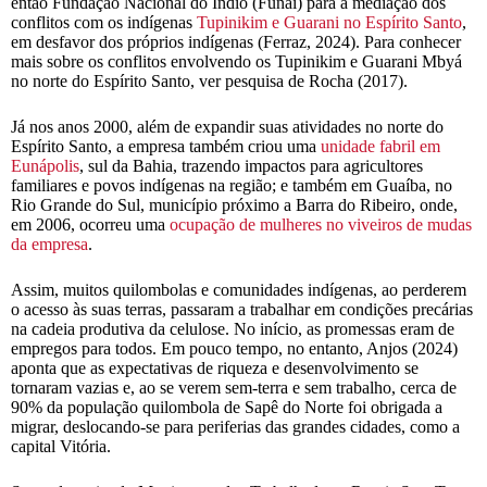
então Fundação Nacional do Índio (Funai) para a mediação dos
conflitos com os indígenas
Tupinikim e Guarani no Espírito Santo
,
em desfavor dos próprios indígenas (Ferraz, 2024). Para conhecer
mais sobre os conflitos envolvendo os Tupinikim e Guarani Mbyá
no norte do Espírito Santo, ver pesquisa de Rocha (2017).
Já nos anos 2000, além de expandir suas atividades no norte do
Espírito Santo, a empresa também criou uma
unidade fabril em
Eunápolis
, sul da Bahia, trazendo impactos para agricultores
familiares e povos indígenas na região; e também em Guaíba, no
Rio Grande do Sul, município próximo a Barra do Ribeiro, onde,
em 2006, ocorreu uma
ocupação de mulheres no viveiros de mudas
da empresa
.
Assim, muitos quilombolas e comunidades indígenas, ao perderem
o acesso às suas terras, passaram a trabalhar em condições precárias
na cadeia produtiva da celulose. No início, as promessas eram de
empregos para todos. Em pouco tempo, no entanto, Anjos (2024)
aponta que as expectativas de riqueza e desenvolvimento se
tornaram vazias e, ao se verem sem-terra e sem trabalho, cerca de
90% da população quilombola de Sapê do Norte foi obrigada a
migrar, deslocando-se para periferias das grandes cidades, como a
capital Vitória.