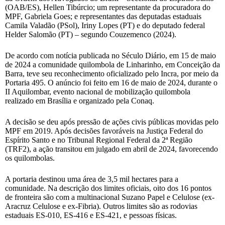
(OAB/ES), Hellen Tibúrcio; um representante da procuradora do
MPF, Gabriela Goes; e representantes das deputadas estaduais
Camila Valadão (PSol), Iriny Lopes (PT) e do deputado federal
Helder Salomão (PT) – segundo Couzemenco (2024).
De acordo com notícia publicada no Século Diário, em 15 de maio
de 2024 a comunidade quilombola de Linharinho, em Conceição da
Barra, teve seu reconhecimento oficializado pelo Incra, por meio da
Portaria 495. O anúncio foi feito em 16 de maio de 2024, durante o
II Aquilombar, evento nacional de mobilização quilombola
realizado em Brasília e organizado pela Conaq.
A decisão se deu após pressão de ações civis públicas movidas pelo
MPF em 2019. Após decisões favoráveis na Justiça Federal do
Espírito Santo e no Tribunal Regional Federal da 2ª Região
(TRF2), a ação transitou em julgado em abril de 2024, favorecendo
os quilombolas.
A portaria destinou uma área de 3,5 mil hectares para a
comunidade. Na descrição dos limites oficiais, oito dos 16 pontos
de fronteira são com a multinacional Suzano Papel e Celulose (ex-
Aracruz Celulose e ex-Fibria). Outros limites são as rodovias
estaduais ES-010, ES-416 e ES-421, e pessoas físicas.