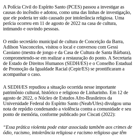
A Polícia Civil do Espírito Santo (PCES) passou a investigar as
causas do incêndio e adotou, como uma das linhas de investigação,
que ele poderia ter sido causado por intolerância religiosa. Uma
perícia ocorreu em 11 de agosto de 2022 na casa de cultura,
intimando e ouvindo pessoas.
O então secretário municipal de cultura de Conceição da Barra,
Adilson Vasconcelos, visitou o local e conversou com Gessi
Cassiano (mestra de jongo e da Casa de Cultura de Santa Bárbara),
comprometendo-se em realizar a restauração do ponto. A Secretaria
de Estado de Direitos Humanos (SEDH/ES) e o Conselho Estadual
de Promoção da Igualdade Racial (Cepir/ES) se prontificaram a
acompanhar o caso.
A SEDH/ES repudiou a situação ocorrida nesse importante
patrimônio cultural, histórico e religioso de Linharinho
.
Em 12 de
agosto de 2022, o Núcleo de Estudos Afro-Brasileiros da
Universidade Federal do Espírito Santo (Neab/Ufes) divulgou uma
nota de repúdio condenando a violência contra a comunidade e seu
ponto de memória, conforme publicado por Ciscati (2022):
“Essa prática violenta pode estar associada também aos crimes de
ódio, racismo, intolerância religiosa e racismo religioso que têm