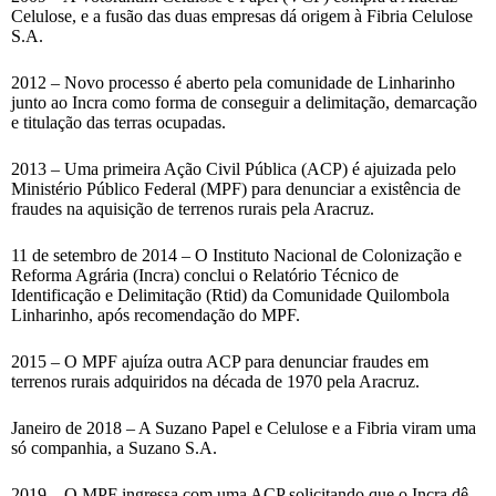
Celulose, e a fusão das duas empresas dá origem à Fibria Celulose
S.A.
2012 – Novo processo é aberto pela comunidade de Linharinho
junto ao Incra como forma de conseguir a delimitação, demarcação
e titulação das terras ocupadas.
2013 – Uma primeira Ação Civil Pública (ACP) é ajuizada pelo
Ministério Público Federal (MPF) para denunciar a existência de
fraudes na aquisição de terrenos rurais pela Aracruz.
11 de setembro de 2014 – O Instituto Nacional de Colonização e
Reforma Agrária (Incra) conclui o Relatório Técnico de
Identificação e Delimitação (Rtid) da Comunidade Quilombola
Linharinho, após recomendação do MPF.
2015 – O MPF ajuíza outra ACP para denunciar fraudes em
terrenos rurais adquiridos na década de 1970 pela Aracruz.
Janeiro de 2018 – A Suzano Papel e Celulose e a Fibria viram uma
só companhia, a Suzano S.A.
2019 – O MPF ingressa com uma ACP solicitando que o Incra dê