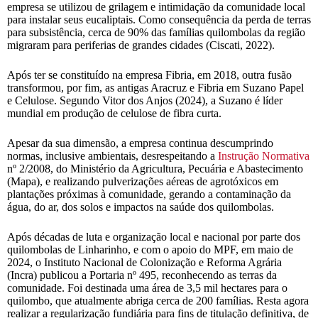
empresa se utilizou de grilagem e intimidação da comunidade local
para instalar seus eucaliptais. Como consequência da perda de terras
para subsistência, cerca de 90% das famílias quilombolas da região
migraram para periferias de grandes cidades (Ciscati, 2022).
Após ter se constituído na empresa Fibria, em 2018, outra fusão
transformou, por fim, as antigas Aracruz e Fibria em Suzano Papel
e Celulose. Segundo Vitor dos Anjos (2024), a Suzano é líder
mundial em produção de celulose de fibra curta.
Apesar da sua dimensão, a empresa continua descumprindo
normas, inclusive ambientais, desrespeitando a
Instrução Normativa
nº 2/2008, do Ministério da Agricultura, Pecuária e Abastecimento
(Mapa), e realizando pulverizações aéreas de agrotóxicos em
plantações próximas à comunidade, gerando a contaminação da
água, do ar, dos solos e impactos na saúde dos quilombolas.
Após décadas de luta e organização local e nacional por parte dos
quilombolas de Linharinho, e com o apoio do MPF, em maio de
2024, o Instituto Nacional de Colonização e Reforma Agrária
(Incra) publicou a Portaria nº 495, reconhecendo as terras da
comunidade. Foi destinada uma área de 3,5 mil hectares para o
quilombo, que atualmente abriga cerca de 200 famílias. Resta agora
realizar a regularização fundiária para fins de titulação definitiva, de