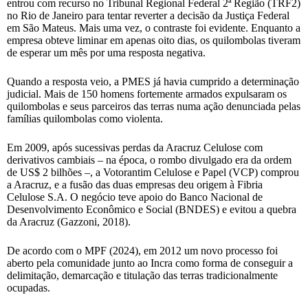
entrou com recurso no Tribunal Regional Federal 2ª Região (TRF2)
no Rio de Janeiro para tentar reverter a decisão da Justiça Federal
em São Mateus. Mais uma vez, o contraste foi evidente. Enquanto a
empresa obteve liminar em apenas oito dias, os quilombolas tiveram
de esperar um mês por uma resposta negativa.
Quando a resposta veio, a PMES já havia cumprido a determinação
judicial. Mais de 150 homens fortemente armados expulsaram os
quilombolas e seus parceiros das terras numa ação denunciada pelas
famílias quilombolas como violenta.
Em 2009, após sucessivas perdas da Aracruz Celulose com
derivativos cambiais – na época, o rombo divulgado era da ordem
de US$ 2 bilhões –, a Votorantim Celulose e Papel (VCP) comprou
a Aracruz, e a fusão das duas empresas deu origem à Fibria
Celulose S.A. O negócio teve apoio do Banco Nacional de
Desenvolvimento Econômico e Social (BNDES) e evitou a quebra
da Aracruz (Gazzoni, 2018).
De acordo com o MPF (2024), em 2012 um novo processo foi
aberto pela comunidade junto ao Incra como forma de conseguir a
delimitação, demarcação e titulação das terras tradicionalmente
ocupadas.