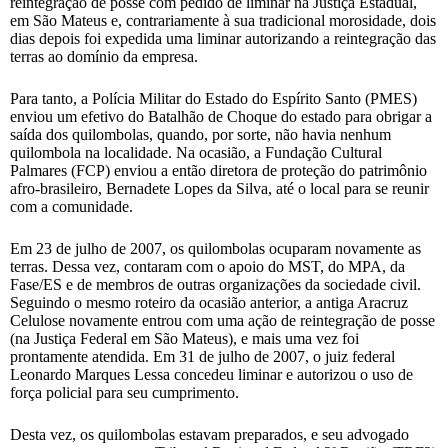
reintegração de posse com pedido de liminar na Justiça Estadual,
em São Mateus e, contrariamente à sua tradicional morosidade, dois
dias depois foi expedida uma liminar autorizando a reintegração das
terras ao domínio da empresa.
Para tanto, a Polícia Militar do Estado do Espírito Santo (PMES)
enviou um efetivo do Batalhão de Choque do estado para obrigar a
saída dos quilombolas, quando, por sorte, não havia nenhum
quilombola na localidade. Na ocasião, a Fundação Cultural
Palmares (FCP) enviou a então diretora de proteção do patrimônio
afro-brasileiro, Bernadete Lopes da Silva, até o local para se reunir
com a comunidade.
Em 23 de julho de 2007, os quilombolas ocuparam novamente as
terras. Dessa vez, contaram com o apoio do MST, do MPA, da
Fase/ES e de membros de outras organizações da sociedade civil.
Seguindo o mesmo roteiro da ocasião anterior, a antiga Aracruz
Celulose novamente entrou com uma ação de reintegração de posse
(na Justiça Federal em São Mateus), e mais uma vez foi
prontamente atendida. Em 31 de julho de 2007, o juiz federal
Leonardo Marques Lessa concedeu liminar e autorizou o uso de
força policial para seu cumprimento.
Desta vez, os quilombolas estavam preparados, e seu advogado