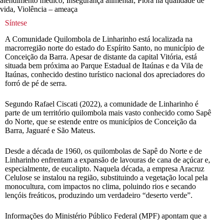
atendimento médico, Insegurança alimentar, Piora na qualidade de
vida, Violência – ameaça
Síntese
A Comunidade Quilombola de Linharinho está localizada na
macrorregião norte do estado do Espírito Santo, no município de
Conceição da Barra. Apesar de distante da capital Vitória, está
situada bem próxima ao Parque Estadual de Itaúnas e da Vila de
Itaúnas, conhecido destino turístico nacional dos apreciadores do
forró de pé de serra.
Segundo Rafael Ciscati (2022), a comunidade de Linharinho é
parte de um território quilombola mais vasto conhecido como Sapê
do Norte, que se estende entre os municípios de Conceição da
Barra, Jaguaré e São Mateus.
Desde a década de 1960, os quilombolas de Sapê do Norte e de
Linharinho enfrentam a expansão de lavouras de cana de açúcar e,
especialmente, de eucalipto. Naquela década, a empresa Aracruz
Celulose se instalou na região, substituindo a vegetação local pela
monocultura, com impactos no clima, poluindo rios e secando
lençóis freáticos, produzindo um verdadeiro “deserto verde”.
Informações do Ministério Público Federal (MPF) apontam que a