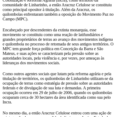
Colonização e Reforma Agrária (Incra), como território da
comunidade de Linharinho, a então Aracruz Celulose se constituiu
como principal opositor à titulação. Além da Aracruz, os
quilombolas enfrentaram também a oposição do Movimento Paz no
Campo (MPC).
Encabeçado por descendentes da extinta monarquia, esse
movimento se constituiu como uma reação de latifundiários e
grandes proprietários de terras ao avanço dos movimentos indígena
e quilombola no processo de retomada de seus antigos territórios. O
MPC tem grande força política em Conceição da Barra e São
Mateus, e suas ações se caracterizam pela pressão sobre as
autoridades locais, pela violência e, por vezes, por ameaças às
lideranças dos movimentos sociais.
Como outros agentes sociais que lutam pela reforma agrária e pela
titulação de territórios, os quilombolas de Linharinho utilizam-se da
ocupação de terras como estratégia de pressão sobre as autoridades
federais e de divulgação de sua luta e demandas. A primeira
ocupação ocorreu em 29 de julho de 2006, quando os quilombolas
ocuparam cerca de 30 hectares da área identificada como sua pelo
Incra.
No mesmo dia, a então Aracruz Celulose entrou com uma ação de