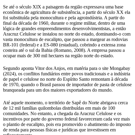
Se até o século XIX a paisagem da região expressava uma base
econômica de agricultura de subsistência, a partir do século XX ela
foi substituída pela monocultura e pela agroindústria. A partir do
final da década de 1960, durante o regime militar, dentro de uma
lógica de grandes empreendimentos desenvolvimentistas, a então
Aracruz Celulose se instalou no norte do estado, dominando-o com
vasta monocultura de eucalipto, que passou a margear as rodovias
BR-101 (federal) e a ES-080 (estadual), cobrindo a extensa zona
costeira até o sul da Bahia (Romano, 2008). A empresa passou a
ocupar mais de 300 mil hectares na região norte do estado.
Segundo aponta Vitor dos Anjos, em matéria para o site Mongabay
(2024), os conflitos fundiários entre povos tradicionais e a indústria
de papel e celulose no norte do Espírito Santo remontam à década
de 1970, quando o Brasil passou de importador de pasta de celulose
branqueada para um dos maiores exportadores do mundo.
Até aquele momento, o território de Sapê do Norte abrigava cerca
de 12 mil famílias quilombolas distribuídas em mais de 100
comunidades. No entanto, a chegada da Aracruz Celulose e os
incentivos por parte do governo federal favoreceram cada vez mais
o plantio de eucalipto, pois era promovido o abatimento do imposto
de renda para pessoas físicas e jurídicas que investissem em