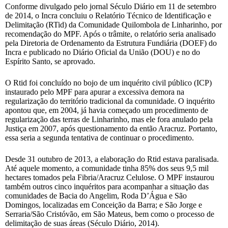
Conforme divulgado pelo jornal Século Diário em 11 de setembro
de 2014, o Incra concluiu o Relatório Técnico de Identificação e
Delimitação (RTid) da Comunidade Quilombola de Linharinho, por
recomendação do MPF. Após o trâmite, o relatório seria analisado
pela Diretoria de Ordenamento da Estrutura Fundiária (DOEF) do
Incra e publicado no Diário Oficial da União (DOU) e no do
Espírito Santo, se aprovado.
O Rtid foi concluído no bojo de um inquérito civil público (ICP)
instaurado pelo MPF para apurar a excessiva demora na
regularização do território tradicional da comunidade. O inquérito
apontou que, em 2004, já havia começado um procedimento de
regularização das terras de Linharinho, mas ele fora anulado pela
Justiça em 2007, após questionamento da então Aracruz. Portanto,
essa seria a segunda tentativa de continuar o procedimento.
Desde 31 outubro de 2013, a elaboração do Rtid estava paralisada.
Até aquele momento, a comunidade tinha 85% dos seus 9,5 mil
hectares tomados pela Fibria/Aracruz Celulose. O MPF instaurou
também outros cinco inquéritos para acompanhar a situação das
comunidades de Bacia do Angelim, Roda D’Água e São
Domingos, localizadas em Conceição da Barra; e São Jorge e
Serraria/São Cristóvão, em São Mateus, bem como o processo de
delimitação de suas áreas (Século Diário, 2014).