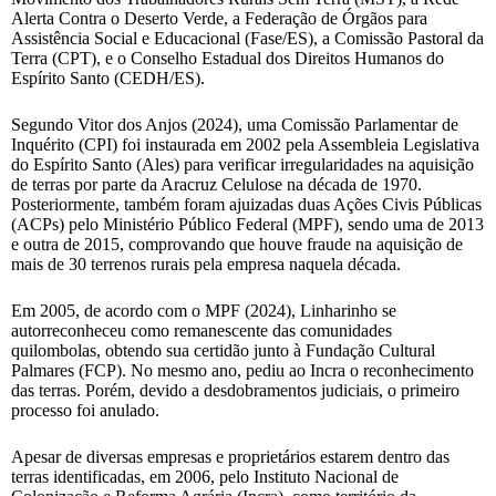
Alerta Contra o Deserto Verde, a Federação de Órgãos para
Assistência Social e Educacional (Fase/ES), a Comissão Pastoral da
Terra (CPT), e o Conselho Estadual dos Direitos Humanos do
Espírito Santo (CEDH/ES).
Segundo Vitor dos Anjos (2024), uma Comissão Parlamentar de
Inquérito (CPI) foi instaurada em 2002 pela Assembleia Legislativa
do Espírito Santo (Ales) para verificar irregularidades na aquisição
de terras por parte da Aracruz Celulose na década de 1970.
Posteriormente, também foram ajuizadas duas Ações Civis Públicas
(ACPs) pelo Ministério Público Federal (MPF), sendo uma de 2013
e outra de 2015, comprovando que houve fraude na aquisição de
mais de 30 terrenos rurais pela empresa naquela década.
Em 2005, de acordo com o MPF (2024), Linharinho se
autorreconheceu como remanescente das comunidades
quilombolas, obtendo sua certidão junto à Fundação Cultural
Palmares (FCP). No mesmo ano, pediu ao Incra o reconhecimento
das terras. Porém, devido a desdobramentos judiciais, o primeiro
processo foi anulado.
Apesar de diversas empresas e proprietários estarem dentro das
terras identificadas, em 2006, pelo Instituto Nacional de