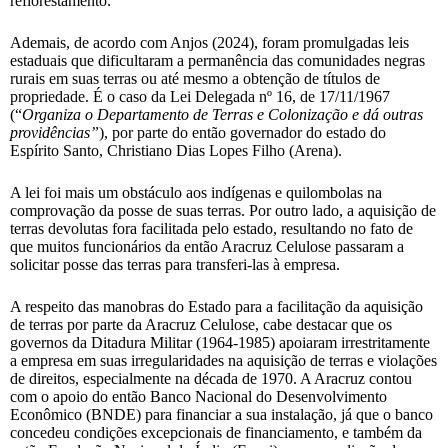
reflorestamento.
Ademais, de acordo com Anjos (2024), foram promulgadas leis
estaduais que dificultaram a permanência das comunidades negras
rurais em suas terras ou até mesmo a obtenção de títulos de
propriedade. É o caso da Lei Delegada nº 16, de 17/11/1967
(“
Organiza o Departamento de Terras e Colonização e dá outras
providências”
), por parte do então governador do estado do
Espírito Santo, Christiano Dias Lopes Filho (Arena).
A lei foi mais um obstáculo aos indígenas e quilombolas na
comprovação da posse de suas terras. Por outro lado, a aquisição de
terras devolutas fora facilitada pelo estado, resultando no fato de
que muitos funcionários da então Aracruz Celulose passaram a
solicitar posse das terras para transferi-las à empresa.
A respeito das manobras do Estado para a facilitação da aquisição
de terras por parte da Aracruz Celulose, cabe destacar que os
governos da Ditadura Militar (1964-1985) apoiaram irrestritamente
a empresa em suas irregularidades na aquisição de terras e violações
de direitos, especialmente na década de 1970. A Aracruz contou
com o apoio do então Banco Nacional do Desenvolvimento
Econômico (BNDE) para financiar a sua instalação, já que o banco
concedeu condições excepcionais de financiamento, e também da