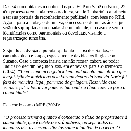
Das 34 comunidades reconhecidas pela FCP no Sapê do Norte, 22
têm processos em andamento no Incra, sendo Linharinho a primeira
a ter sua portaria de reconhecimento publicada, com base no RTid.
Agora, para a titulação definitiva, é necessário definir as áreas que
serão desapropriadas ou doadas à comunidade, em caso de serem
identificadas como patrimoniais ou devolutas, visando a
regularização fundiária.
Segundo a advogada popular quilombola Josi dos Santos, o
caminho ainda é longo, especialmente devido aos litígios com a
Suzano. Caso a empresa insista em não recuar, caberá ao poder
Judiciário decidir. Segundo Josi, em entrevista para Couzemenco
(2024):
“Temos uma ação judicial em andamento, que afirma que
a aquisição de matrículas pela Suzano dentro do Sapê do Norte foi
feita de maneira ilegal, por meio de grilagem. Resolvido esse
‘embaraço’, o Incra vai poder enfim emitir o título coletivo para a
comunidade”.
De acordo com o MPF (2024):
“O processo termina quando é concedido o título de propriedade à
comunidade, que é coletivo e pró-indiviso, ou seja, todos os
membros têm os mesmos direitos sobre a totalidade da terra. O