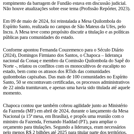
rompimento da barragem de Fundão estava em discussão judicial.
Não houve atualizações sobre esse tema (Profissão Repórter, 2023).
Em 09 de maio de 2024, foi reinstalada a Mesa Quilombola do
Espírito Santo, realizada no campus de São Mateus da Ufes, pelo
Incra. A Mesa teve como propósito discutir a titulação e as políticas
públicas para comunidades do estado.
Conforme apontou Fernanda Couzemenco para o Século Diário
(2024), Domingos Firmiano dos Santos, o Chapoca – liderança
nacional da Conaq e membro da Comissão Quilombola do Sapê do
Norte -, relatou os conflitos com os monocultivos de eucalipto no
estado, bem como os atrasos dos RTids das comunidades
quilombolas capixabas. Das mais de 100 comunidades no Espírito
Santo, 50 se encontravam certificadas, os processos administrativos
de 22 ainda tramitavam, e apenas uma havia sido titulada até aquele
momento.
Chapoca contou que também cobrou agilidade junto ao Ministério
da Fazenda (MF) em abril de 2024, durante o lançamento da Mesa
Nacional (a 15ª mesa, em Brasília), e propôs uma reunião com o
ministro da Fazenda, Fernando Haddad (PT), para ampliar o
orçamento para titulações. Segundo a liderança, eram necessários
pelo menos R$ 2 bilhões até 2025 para titular parte dos territórios,