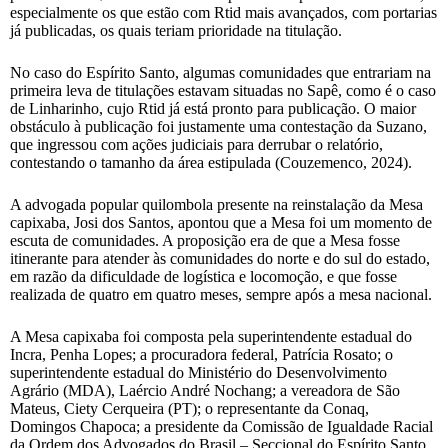
especialmente os que estão com Rtid mais avançados, com portarias
já publicadas, os quais teriam prioridade na titulação.
No caso do Espírito Santo, algumas comunidades que entrariam na
primeira leva de titulações estavam situadas no Sapê, como é o caso
de Linharinho, cujo Rtid já está pronto para publicação. O maior
obstáculo à publicação foi justamente uma contestação da Suzano,
que ingressou com ações judiciais para derrubar o relatório,
contestando o tamanho da área estipulada (Couzemenco, 2024).
A advogada popular quilombola presente na reinstalação da Mesa
capixaba, Josi dos Santos, apontou que a Mesa foi um momento de
escuta de comunidades. A proposição era de que a Mesa fosse
itinerante para atender às comunidades do norte e do sul do estado,
em razão da dificuldade de logística e locomoção, e que fosse
realizada de quatro em quatro meses, sempre após a mesa nacional.
A Mesa capixaba foi composta pela superintendente estadual do
Incra, Penha Lopes; a procuradora federal, Patrícia Rosato; o
superintendente estadual do Ministério do Desenvolvimento
Agrário (MDA), Laércio André Nochang; a vereadora de São
Mateus, Ciety Cerqueira (PT); o representante da Conaq,
Domingos Chapoca; a presidente da Comissão de Igualdade Racial
da Ordem dos Advogados do Brasil – Seccional do Espírito Santo