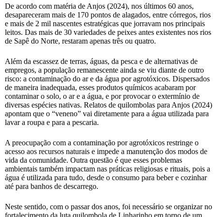
De acordo com matéria de Anjos (2024), nos últimos 60 anos,
desapareceram mais de 170 pontos de alagados, entre córregos, rios
e mais de 2 mil nascentes estratégicas que jorravam nos principais
leitos. Das mais de 30 variedades de peixes antes existentes nos rios
de Sapê do Norte, restaram apenas três ou quatro.
Além da escassez de terras, águas, da pesca e de alternativas de
empregos, a população remanescente ainda se viu diante de outro
risco: a contaminação do ar e da água por agrotóxicos. Dispersados
de maneira inadequada, esses produtos químicos acabaram por
contaminar o solo, o ar e a água, e por provocar o extermínio de
diversas espécies nativas. Relatos de quilombolas para Anjos (2024)
apontam que o “veneno” vai diretamente para a água utilizada para
lavar a roupa e para a pescaria.
A preocupação com a contaminação por agrotóxicos restringe o
acesso aos recursos naturais e impede a manutenção dos modos de
vida da comunidade. Outra questão é que esses problemas
ambientais também impactam nas práticas religiosas e rituais, pois a
água é utilizada para tudo, desde o consumo para beber e cozinhar
até para banhos de descarrego.
Neste sentido, com o passar dos anos, foi necessário se organizar no
fortalecimento da luta quilombola de Linharinho em torno de um