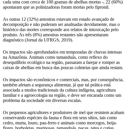
cada uma com cerca de 100 gramas de abelhas mortas -, 22 (60%)
apontaram que as polinizadoras foram mortas pelo fipronil.
As outras 12 (32%) amostras estavam em estado avançado de
decomposição e não puderam ser analisadas devidamente, mas o
histórico das mortes corresponde aos relatos de intoxicação pelo
produto. As três (8%) amostras restantes não apresentaram
diagnóstico (Jornal da UFRGS, 2019).
Os impactos são aprofundados em temporadas de chuvas intensas
na Amazônia. Animais como tamanduás, como reflexo do
desequilíbrio ecológico na região, passaram a farejar e romper as
caixas de abelhas em busca das poucas colmeias que ainda restam.
Os impactos são econômicos e comerciais, mas, por consequência,
também afetam a segurança alimentar, já que tal prática está
associada a modos tradicionais da cultura indígena, agricultura
familiar e a agroecologia na região, e deve ser encarada como um
problema da sociedade em diversas escalas.
Os pequenos agricultores e produtores de mel que resistem acabam
conservando espécies da fauna e flora em seus sítios, tais como
cedro, murta, louro, pau-ferro e animais como morcegos, beija-
flores, borboletas, mariposas, tamanduás, pacas, tatus e cotias.