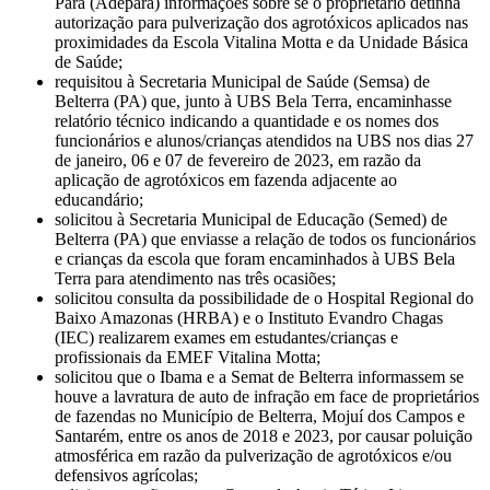
Pará (Adepará) informações sobre se o proprietário detinha
autorização para pulverização dos agrotóxicos aplicados nas
proximidades da Escola Vitalina Motta e da Unidade Básica
de Saúde;
requisitou à Secretaria Municipal de Saúde (Semsa) de
Belterra (PA) que, junto à UBS Bela Terra, encaminhasse
relatório técnico indicando a quantidade e os nomes dos
funcionários e alunos/crianças atendidos na UBS nos dias 27
de janeiro, 06 e 07 de fevereiro de 2023, em razão da
aplicação de agrotóxicos em fazenda adjacente ao
educandário;
solicitou à Secretaria Municipal de Educação (Semed) de
Belterra (PA) que enviasse a relação de todos os funcionários
e crianças da escola que foram encaminhados à UBS Bela
Terra para atendimento nas três ocasiões;
solicitou consulta da possibilidade de o Hospital Regional do
Baixo Amazonas (HRBA) e o Instituto Evandro Chagas
(IEC) realizarem exames em estudantes/crianças e
profissionais da EMEF Vitalina Motta;
solicitou que o Ibama e a Semat de Belterra informassem se
houve a lavratura de auto de infração em face de proprietários
de fazendas no Município de Belterra, Mojuí dos Campos e
Santarém, entre os anos de 2018 e 2023, por causar poluição
atmosférica em razão da pulverização de agrotóxicos e/ou
defensivos agrícolas;