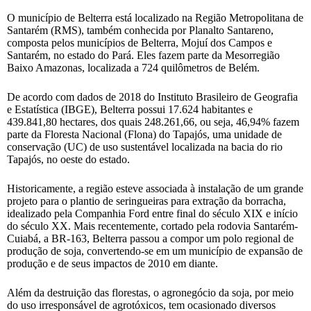
O município de Belterra está localizado na Região Metropolitana de
Santarém (RMS), também conhecida por Planalto Santareno,
composta pelos municípios de Belterra, Mojuí dos Campos e
Santarém, no estado do Pará. Eles fazem parte da Mesorregião
Baixo Amazonas, localizada a 724 quilômetros de Belém.
De acordo com dados de 2018 do Instituto Brasileiro de Geografia
e Estatística (IBGE), Belterra possui 17.624 habitantes e
439.841,80 hectares, dos quais 248.261,66, ou seja, 46,94% fazem
parte da Floresta Nacional (Flona) do Tapajós, uma unidade de
conservação (UC) de uso sustentável localizada na bacia do rio
Tapajós, no oeste do estado.
Historicamente, a região esteve associada à instalação de um grande
projeto para o plantio de seringueiras para extração da borracha,
idealizado pela Companhia Ford entre final do século XIX e início
do século XX. Mais recentemente, cortado pela rodovia Santarém-
Cuiabá, a BR-163, Belterra passou a compor um polo regional de
produção de soja, convertendo-se em um município de expansão de
produção e de seus impactos de 2010 em diante.
Além da destruição das florestas, o agronegócio da soja, por meio
do uso irresponsável de agrotóxicos, tem ocasionado diversos