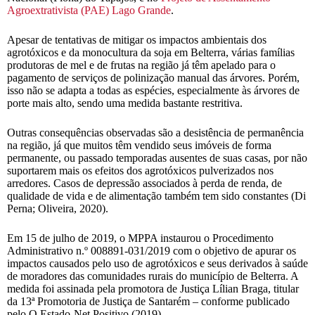
Agroextrativista (PAE) Lago Grande
.
Apesar de tentativas de mitigar os impactos ambientais dos
agrotóxicos e da monocultura da soja em Belterra, várias famílias
produtoras de mel e de frutas na região já têm apelado para o
pagamento de serviços de polinização manual das árvores. Porém,
isso não se adapta a todas as espécies, especialmente às árvores de
porte mais alto, sendo uma medida bastante restritiva.
Outras consequências observadas são a desistência de permanência
na região, já que muitos têm vendido seus imóveis de forma
permanente, ou passado temporadas ausentes de suas casas, por não
suportarem mais os efeitos dos agrotóxicos pulverizados nos
arredores. Casos de depressão associados à perda de renda, de
qualidade de vida e de alimentação também tem sido constantes (Di
Perna; Oliveira, 2020).
Em 15 de julho de 2019, o MPPA instaurou o Procedimento
Administrativo n.º 008891-031/2019 com o objetivo de apurar os
impactos causados pelo uso de agrotóxicos e seus derivados à saúde
de moradores das comunidades rurais do município de Belterra. A
medida foi assinada pela promotora de Justiça Lílian Braga, titular
da 13ª Promotoria de Justiça de Santarém – conforme publicado
pelo O Estado-Net Positivo (2019).