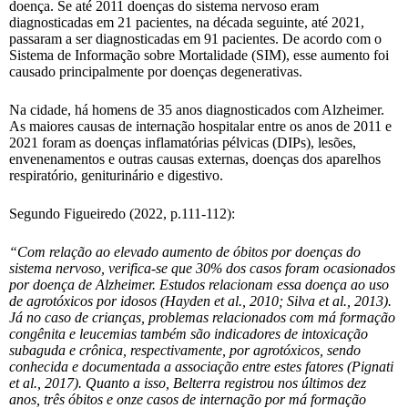
doença. Se até 2011 doenças do sistema nervoso eram
diagnosticadas em 21 pacientes, na década seguinte, até 2021,
passaram a ser diagnosticadas em 91 pacientes. De acordo com o
Sistema de Informação sobre Mortalidade (SIM), esse aumento foi
causado principalmente por doenças degenerativas.
Na cidade, há homens de 35 anos diagnosticados com Alzheimer.
As maiores causas de internação hospitalar entre os anos de 2011 e
2021 foram as doenças inflamatórias pélvicas (DIPs), lesões,
envenenamentos e outras causas externas, doenças dos aparelhos
respiratório, geniturinário e digestivo.
Segundo Figueiredo (2022, p.111-112):
“Com relação ao elevado aumento de óbitos por doenças do
sistema nervoso, verifica-se que 30% dos casos foram ocasionados
por doença de Alzheimer. Estudos relacionam essa doença ao uso
de agrotóxicos por idosos (Hayden et al., 2010; Silva et al., 2013).
Já no caso de crianças, problemas relacionados com má formação
congênita e leucemias também são indicadores de intoxicação
subaguda e crônica, respectivamente, por agrotóxicos, sendo
conhecida e documentada a associação entre estes fatores (Pignati
et al., 2017). Quanto a isso, Belterra registrou nos últimos dez
anos, três óbitos e onze casos de internação por má formação