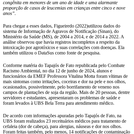
congênita em menores de um ano de idade e uma alarmante
proporção de casos de leucemias em crianças entre cinco e nove
anos”.
Para chegar a esses dados, Figueiredo (2022)utilizou dados do
sistema de Informação de Agravos de Notificação (Sinan), do
Ministério da Saúde (MS), de 2004 a 2014, e de 2014 a 2022. A
análise observou que havia registros incompletos a respeito da
intoxicação por agrotóxicos e suas correlações com doenças. Ela
também utilizou o DataSus como fonte de pesquisa.
Conforme matéria do Tapajós de Fato republicada pelo Combate
Racismo Ambiental, no dia 12 de junho de 2024, alunos e
funcionários da EMEF Professora Vitalina Motta foram vítimas de
mais sintomas como irritações, coceiras e dor na pele e nos olhos,
ocasionados, possivelmente, pelo borrifamento de veneno nos
campos de plantações de soja da região. Mais de 20 pessoas, dentre
servidores e estudantes, apresentaram os problemas de saúde e
foram levados à UBS Bela Terra para atendimento médico.
De acordo com informações apuradas pelo Tapajós de Fato, na
UBS foram realizados 23 receituários médicos para tratamento de
cefaleia (dor de cabeça), para alergias, náuseas e dor nos olhos.
Foram feitas também, pelo menos, 14 notificações de contaminação