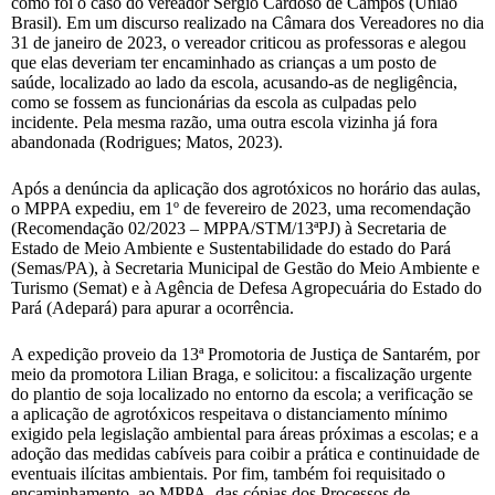
como foi o caso do vereador Sérgio Cardoso de Campos (União
Brasil). Em um discurso realizado na Câmara dos Vereadores no dia
31 de janeiro de 2023, o vereador criticou as professoras e alegou
que elas deveriam ter encaminhado as crianças a um posto de
saúde, localizado ao lado da escola, acusando-as de negligência,
como se fossem as funcionárias da escola as culpadas pelo
incidente. Pela mesma razão, uma outra escola vizinha já fora
abandonada (Rodrigues; Matos, 2023).
Após a denúncia da aplicação dos agrotóxicos no horário das aulas,
o MPPA expediu, em 1º de fevereiro de 2023, uma recomendação
(Recomendação 02/2023 – MPPA/STM/13ªPJ) à Secretaria de
Estado de Meio Ambiente e Sustentabilidade do estado do Pará
(Semas/PA), à Secretaria Municipal de Gestão do Meio Ambiente e
Turismo (Semat) e à Agência de Defesa Agropecuária do Estado do
Pará (Adepará) para apurar a ocorrência.
A expedição proveio da 13ª Promotoria de Justiça de Santarém, por
meio da promotora Lilian Braga, e solicitou: a fiscalização urgente
do plantio de soja localizado no entorno da escola; a verificação se
a aplicação de agrotóxicos respeitava o distanciamento mínimo
exigido pela legislação ambiental para áreas próximas a escolas; e a
adoção das medidas cabíveis para coibir a prática e continuidade de
eventuais ilícitas ambientais. Por fim, também foi requisitado o
encaminhamento, ao MPPA, das cópias dos Processos de