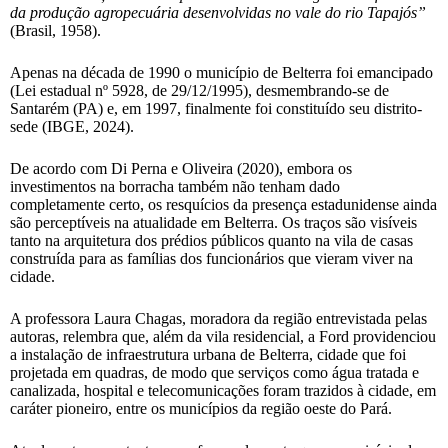
da produção agropecuária desenvolvidas no vale do rio Tapajós”
(Brasil, 1958).
Apenas na década de 1990 o município de Belterra foi emancipado
(Lei estadual nº 5928, de 29/12/1995), desmembrando-se de
Santarém (PA) e, em 1997, finalmente foi constituído seu distrito-
sede (IBGE, 2024).
De acordo com Di Perna e Oliveira (2020), embora os
investimentos na borracha também não tenham dado
completamente certo, os resquícios da presença estadunidense ainda
são perceptíveis na atualidade em Belterra. Os traços são visíveis
tanto na arquitetura dos prédios públicos quanto na vila de casas
construída para as famílias dos funcionários que vieram viver na
cidade.
A professora Laura Chagas, moradora da região entrevistada pelas
autoras, relembra que, além da vila residencial, a Ford providenciou
a instalação de infraestrutura urbana de Belterra, cidade que foi
projetada em quadras, de modo que serviços como água tratada e
canalizada, hospital e telecomunicações foram trazidos à cidade, em
caráter pioneiro, entre os municípios da região oeste do Pará.