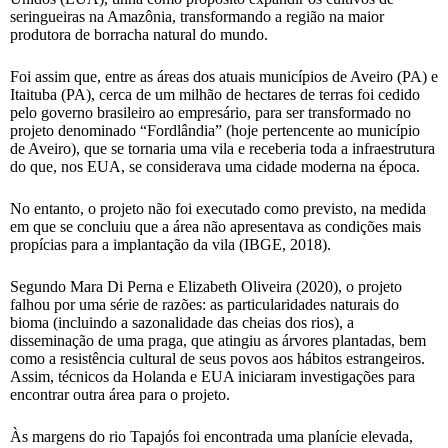
seringueiras na Amazônia, transformando a região na maior
produtora de borracha natural do mundo.
Foi assim que, entre as áreas dos atuais municípios de Aveiro (PA) e
Itaituba (PA), cerca de um milhão de hectares de terras foi cedido
pelo governo brasileiro ao empresário, para ser transformado no
projeto denominado “Fordlândia” (hoje pertencente ao município
de Aveiro), que se tornaria uma vila e receberia toda a infraestrutura
do que, nos EUA, se considerava uma cidade moderna na época.
No entanto, o projeto não foi executado como previsto, na medida
em que se concluiu que a área não apresentava as condições mais
propícias para a implantação da vila (IBGE, 2018).
Segundo Mara Di Perna e Elizabeth Oliveira (2020), o projeto
falhou por uma série de razões: as particularidades naturais do
bioma (incluindo a sazonalidade das cheias dos rios), a
disseminação de uma praga, que atingiu as árvores plantadas, bem
como a resistência cultural de seus povos aos hábitos estrangeiros.
Assim, técnicos da Holanda e EUA iniciaram investigações para
encontrar outra área para o projeto.
Às margens do rio Tapajós foi encontrada uma planície elevada,