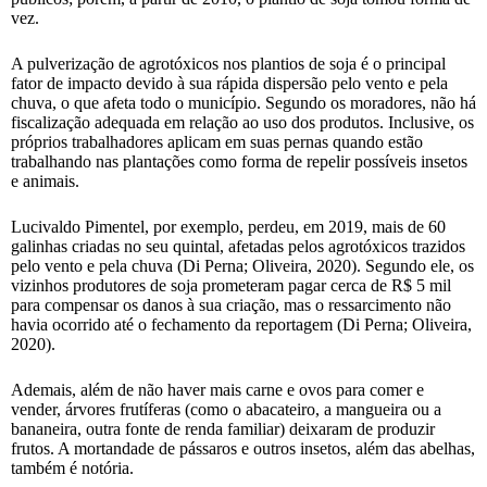
vez.
A pulverização de agrotóxicos nos plantios de soja é o principal
fator de impacto devido à sua rápida dispersão pelo vento e pela
chuva, o que afeta todo o município. Segundo os moradores, não há
fiscalização adequada em relação ao uso dos produtos. Inclusive, os
próprios trabalhadores aplicam em suas pernas quando estão
trabalhando nas plantações como forma de repelir possíveis insetos
e animais.
Lucivaldo Pimentel, por exemplo, perdeu, em 2019, mais de 60
galinhas criadas no seu quintal, afetadas pelos agrotóxicos trazidos
pelo vento e pela chuva (Di Perna; Oliveira, 2020). Segundo ele, os
vizinhos produtores de soja prometeram pagar cerca de R$ 5 mil
para compensar os danos à sua criação, mas o ressarcimento não
havia ocorrido até o fechamento da reportagem (Di Perna; Oliveira,
2020).
Ademais, além de não haver mais carne e ovos para comer e
vender, árvores frutíferas (como o abacateiro, a mangueira ou a
bananeira, outra fonte de renda familiar) deixaram de produzir
frutos. A mortandade de pássaros e outros insetos, além das abelhas,
também é notória.