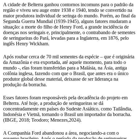
A cidade de Belterra ganhou contornos incomuns para o padrão da
região e viveu seu auge entre 1938 e 1940, tendo se convertido na
maior produtora individual de seringa do mundo. Porém, ao final da
Segunda Guerra Mundial (1939-1945), alguns fatores mudaram a
situação: a morte do filho de Henry Ford, a grande incidência de
doenças nos seringais e, principalmente, o contrabando de sementes
de seringueiras do Pará, levadas para a Inglaterra, em 1876, pelo
inglês Henry Wickham.
Após roubar cerca de 70 mil sementes da espécie – que é originária
da Amazônia e era exportada, até aquele momento, para todo o
mundo -, elas foram transferidas para a Malásia, na Ásia, antiga
colônia inglesa, fazendo com que o Brasil, que antes era o único
produtor global desse material, deixasse de ser liderança na
produção da borracha.
Esses fatores foram responsáveis pela decadência do projeto em
Belterra. Até hoje, a produção de seringueiras se dá
concentradamente em países do Sudeste Asiático, como Tailândia,
Indonésia e Vietnã, tornando o Brasil um importador da borracha.
(IBGE, 2018; Teodoro; Menezes,2024).
A Companhia Ford abandonou a área, negociando-a com o
governo brasileiro. Após o período da produção de seringueiras,