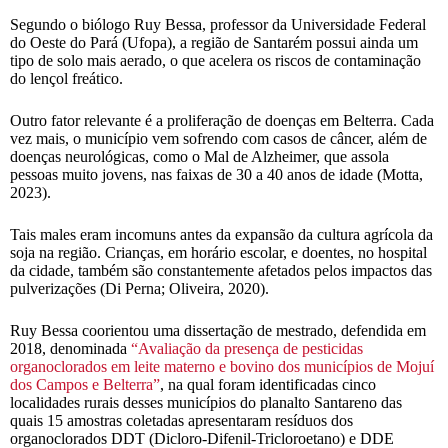
Segundo o biólogo Ruy Bessa, professor da Universidade Federal
do Oeste do Pará (Ufopa), a região de Santarém possui ainda um
tipo de solo mais aerado, o que acelera os riscos de contaminação
do lençol freático.
Outro fator relevante é a proliferação de doenças em Belterra. Cada
vez mais, o município vem sofrendo com casos de câncer, além de
doenças neurológicas, como o Mal de Alzheimer, que assola
pessoas muito jovens, nas faixas de 30 a 40 anos de idade (Motta,
2023).
Tais males eram incomuns antes da expansão da cultura agrícola da
soja na região. Crianças, em horário escolar, e doentes, no hospital
da cidade, também são constantemente afetados pelos impactos das
pulverizações (Di Perna; Oliveira, 2020).
Ruy Bessa coorientou uma dissertação de mestrado, defendida em
2018, denominada
“Avaliação da presença de pesticidas
organoclorados em leite materno e bovino dos municípios de Mojuí
dos Campos e Belterra”
, na qual foram identificadas cinco
localidades rurais desses municípios do planalto Santareno das
quais 15 amostras coletadas apresentaram resíduos dos
organoclorados DDT (Dicloro-Difenil-Tricloroetano) e DDE