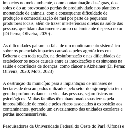
impactos no meio ambiente, como contaminação das águas, dos
solos e do ar, provocando perdas de produtividade nos plantios e
mortandade de animais, com a consequente dificuldade de
produção e comercialização de mel por parte de pequenos
produtores locais, além de trazer interferências diretas na saúde das
pessoas, que lidam diariamente com o contaminante disperso no ar
(Di Perna; Oliveira, 2020) .
As dificuldades pairam na falta de um monitoramento sistemático
sobre os potenciais impactos causados pelos agrotóxicos em
Belterra e em toda região, na desinformação e nas dificuldades de
estabelecer os nexos causais entre as intoxicações e os sintomas na
saúde e ocorrência de doenças, como câncer e Alzheimer (Di Perna;
Oliveira, 2020; Mota, 2023).
A destruição do município para a implantação de milhares de
hectares de descampados utilizados pelo setor do agronegócio tem
gerado profundos danos na vida das pessoas, sejam físicos ou
psicológicos. Muitas famílias têm abandonado suas terras pela
impossibilidade de renda e pelos riscos associados à exposição aos
contaminantes, gerando um esvaziamento das unidades escolares e
perdas incomensuráveis.
Pesquisadores da Universidade Federal do Oeste do Pará (Ufopa) e