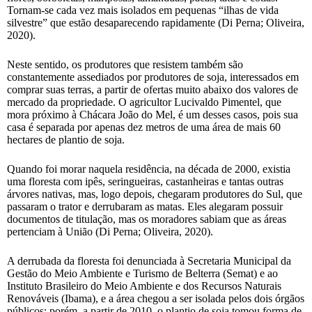
Tornam-se cada vez mais isolados em pequenas “ilhas de vida
silvestre” que estão desaparecendo rapidamente (Di Perna; Oliveira,
2020).
Neste sentido, os produtores que resistem também são
constantemente assediados por produtores de soja, interessados em
comprar suas terras, a partir de ofertas muito abaixo dos valores de
mercado da propriedade. O agricultor Lucivaldo Pimentel, que
mora próximo à Chácara João do Mel, é um desses casos, pois sua
casa é separada por apenas dez metros de uma área de mais 60
hectares de plantio de soja.
Quando foi morar naquela residência, na década de 2000, existia
uma floresta com ipês, seringueiras, castanheiras e tantas outras
árvores nativas, mas, logo depois, chegaram produtores do Sul, que
passaram o trator e derrubaram as matas. Eles alegaram possuir
documentos de titulação, mas os moradores sabiam que as áreas
pertenciam à União (Di Perna; Oliveira, 2020).
A derrubada da floresta foi denunciada à Secretaria Municipal da
Gestão do Meio Ambiente e Turismo de Belterra (Semat) e ao
Instituto Brasileiro do Meio Ambiente e dos Recursos Naturais
Renováveis (Ibama), e a área chegou a ser isolada pelos dois órgãos
públicos; porém, a partir de 2010, o plantio de soja tomou forma de