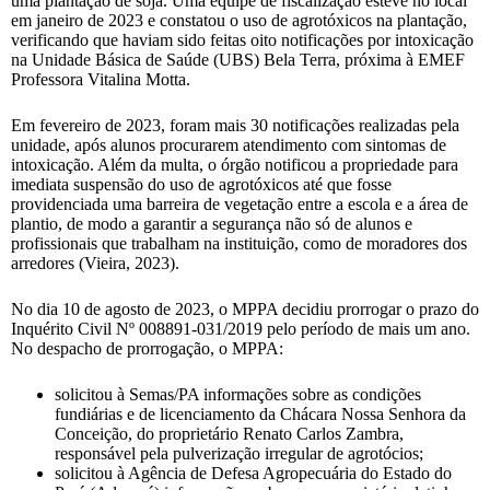
uma plantação de soja. Uma equipe de fiscalização esteve no local
em janeiro de 2023 e constatou o uso de agrotóxicos na plantação,
verificando que haviam sido feitas oito notificações por intoxicação
na Unidade Básica de Saúde (UBS) Bela Terra, próxima à EMEF
Professora Vitalina Motta.
Em fevereiro de 2023, foram mais 30 notificações realizadas pela
unidade, após alunos procurarem atendimento com sintomas de
intoxicação. Além da multa, o órgão notificou a propriedade para
imediata suspensão do uso de agrotóxicos até que fosse
providenciada uma barreira de vegetação entre a escola e a área de
plantio, de modo a garantir a segurança não só de alunos e
profissionais que trabalham na instituição, como de moradores dos
arredores (Vieira, 2023).
No dia 10 de agosto de 2023, o MPPA decidiu prorrogar o prazo do
Inquérito Civil Nº 008891-031/2019 pelo período de mais um ano.
No despacho de prorrogação, o MPPA:
solicitou à Semas/PA informações sobre as condições
fundiárias e de licenciamento da Chácara Nossa Senhora da
Conceição, do proprietário Renato Carlos Zambra,
responsável pela pulverização irregular de agrotócios;
solicitou à Agência de Defesa Agropecuária do Estado do