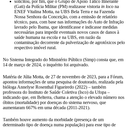
solicitou, por fim, que o Grupo de Apoio Tático Itinerante
(Gati) da Polícia Militar (PM) realizasse vistoria
in loco
na
ENEF Vitalina Motta, na UBS Bela Terra e na Fazenda
Nossa Senhora da Conceição, com a emissão de relatório
técnico, para, com base nas informações do Auto de Infração
lavrado pelo Ibama, que identificasse e indicasse medidas
necessárias para impedir eventuais novos casos de danos à
saúde humana na escola e na UBS, em razão da
contaminação decorrente da pulverização de agrotóxicos pelo
respectivo imóvel rural.
No Sistema Integrado do Ministério Público (Simp) consta que, em
14 de março de 2024, o inquérito foi arquivado.
Matéria de Júlia Motta, de 27 de novembro de 2023, para a Fórum,
apontou informações de uma pesquisa de doutorado, realizada pela
bióloga Annelyse Rosenthal Figueiredo (2022) – também
professora do Instituto de Saúde Coletiva (Isco) da Ufopa –
indicando que, em Belterra, chama a atenção o elevado número nos
óbitos (mortalidade) por doenças do sistema nervoso, que
aumentaram 667% em uma década (2011-2021).
Também houve aumento da morbidade (presença de um
determinado tipo de doença numa população) para esse tipo de