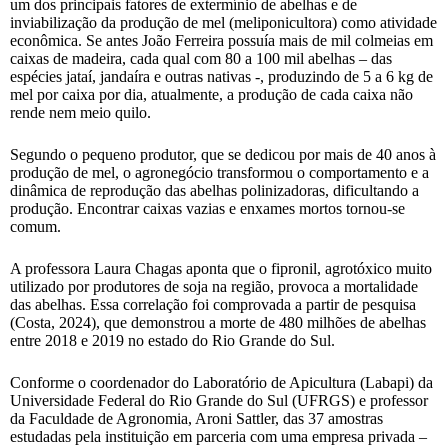
um dos principais fatores de extermínio de abelhas e de
inviabilização da produção de mel (meliponicultora) como atividade
econômica. Se antes João Ferreira possuía mais de mil colmeias em
caixas de madeira, cada qual com 80 a 100 mil abelhas – das
espécies jataí, jandaíra e outras nativas -, produzindo de 5 a 6 kg de
mel por caixa por dia, atualmente, a produção de cada caixa não
rende nem meio quilo.
Segundo o pequeno produtor, que se dedicou por mais de 40 anos à
produção de mel, o agronegócio transformou o comportamento e a
dinâmica de reprodução das abelhas polinizadoras, dificultando a
produção. Encontrar caixas vazias e enxames mortos tornou-se
comum.
A professora Laura Chagas aponta que o fipronil, agrotóxico muito
utilizado por produtores de soja na região, provoca a mortalidade
das abelhas. Essa correlação foi comprovada a partir de pesquisa
(Costa, 2024), que demonstrou a morte de 480 milhões de abelhas
entre 2018 e 2019 no estado do Rio Grande do Sul.
Conforme o coordenador do Laboratório de Apicultura (Labapi) da
Universidade Federal do Rio Grande do Sul (UFRGS) e professor
da Faculdade de Agronomia, Aroni Sattler, das 37 amostras
estudadas pela instituição em parceria com uma empresa privada –