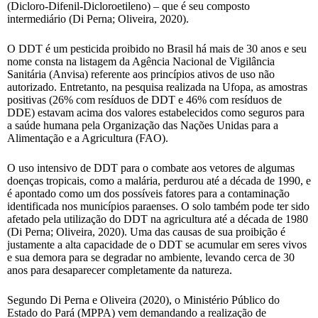
(Dicloro-Difenil-Dicloroetileno) – que é seu composto
intermediário (Di Perna; Oliveira, 2020).
O DDT é um pesticida proibido no Brasil há mais de 30 anos e seu
nome consta na listagem da Agência Nacional de Vigilância
Sanitária (Anvisa) referente aos princípios ativos de uso não
autorizado. Entretanto, na pesquisa realizada na Ufopa, as amostras
positivas (26% com resíduos de DDT e 46% com resíduos de
DDE) estavam acima dos valores estabelecidos como seguros para
a saúde humana pela Organização das Nações Unidas para a
Alimentação e a Agricultura (FAO).
O uso intensivo de DDT para o combate aos vetores de algumas
doenças tropicais, como a malária, perdurou até a década de 1990, e
é apontado como um dos possíveis fatores para a contaminação
identificada nos municípios paraenses. O solo também pode ter sido
afetado pela utilização do DDT na agricultura até a década de 1980
(Di Perna; Oliveira, 2020). Uma das causas de sua proibição é
justamente a alta capacidade de o DDT se acumular em seres vivos
e sua demora para se degradar no ambiente, levando cerca de 30
anos para desaparecer completamente da natureza.
Segundo Di Perna e Oliveira (2020), o Ministério Público do
Estado do Pará (MPPA) vem demandando a realização de