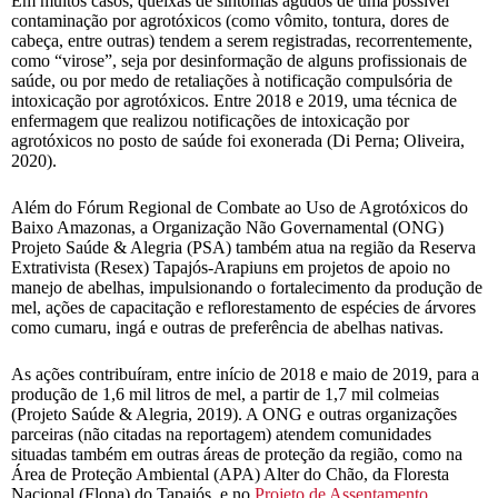
Em muitos casos, queixas de sintomas agudos de uma possível
contaminação por agrotóxicos (como vômito, tontura, dores de
cabeça, entre outras) tendem a serem registradas, recorrentemente,
como “virose”, seja por desinformação de alguns profissionais de
saúde, ou por medo de retaliações à notificação compulsória de
intoxicação por agrotóxicos. Entre 2018 e 2019, uma técnica de
enfermagem que realizou notificações de intoxicação por
agrotóxicos no posto de saúde foi exonerada (Di Perna; Oliveira,
2020).
Além do Fórum Regional de Combate ao Uso de Agrotóxicos do
Baixo Amazonas, a Organização Não Governamental (ONG)
Projeto Saúde & Alegria (PSA) também atua na região da Reserva
Extrativista (Resex) Tapajós-Arapiuns em projetos de apoio no
manejo de abelhas, impulsionando o fortalecimento da produção de
mel, ações de capacitação e reflorestamento de espécies de árvores
como cumaru, ingá e outras de preferência de abelhas nativas.
As ações contribuíram, entre início de 2018 e maio de 2019, para a
produção de 1,6 mil litros de mel, a partir de 1,7 mil colmeias
(Projeto Saúde & Alegria, 2019). A ONG e outras organizações
parceiras (não citadas na reportagem) atendem comunidades
situadas também em outras áreas de proteção da região, como na
Área de Proteção Ambiental (APA) Alter do Chão, da Floresta
Nacional (Flona) do Tapajós, e no
Projeto de Assentamento