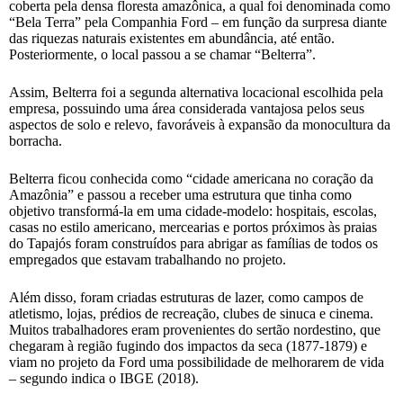
coberta pela densa floresta amazônica, a qual foi denominada como
“Bela Terra” pela Companhia Ford – em função da surpresa diante
das riquezas naturais existentes em abundância, até então.
Posteriormente, o local passou a se chamar “Belterra”.
Assim, Belterra foi a segunda alternativa locacional escolhida pela
empresa, possuindo uma área considerada vantajosa pelos seus
aspectos de solo e relevo, favoráveis à expansão da monocultura da
borracha.
Belterra ficou conhecida como “cidade americana no coração da
Amazônia” e passou a receber uma estrutura que tinha como
objetivo transformá-la em uma cidade-modelo: hospitais, escolas,
casas no estilo americano, mercearias e portos próximos às praias
do Tapajós foram construídos para abrigar as famílias de todos os
empregados que estavam trabalhando no projeto.
Além disso, foram criadas estruturas de lazer, como campos de
atletismo, lojas, prédios de recreação, clubes de sinuca e cinema.
Muitos trabalhadores eram provenientes do sertão nordestino, que
chegaram à região fugindo dos impactos da seca (1877-1879) e
viam no projeto da Ford uma possibilidade de melhorarem de vida
– segundo indica o IBGE (2018).