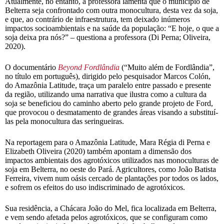
Atualmente, no entanto, a professora lamenta que o município de
Belterra seja confrontado com outra monocultura, desta vez da soja,
e que, ao contrário de infraestrutura, tem deixado inúmeros
impactos socioambientais e na saúde da população: “E hoje, o que a
soja deixa pra nós?” – questiona a professora (Di Perna; Oliveira,
2020).
O documentário
Beyond Fordlândia
(“Muito além de Fordlândia”,
no título em português), dirigido pelo pesquisador Marcos Colón,
do Amazônia Latitude, traça um paralelo entre passado e presente
da região, utilizando uma narrativa que ilustra como a cultura da
soja se beneficiou do caminho aberto pelo grande projeto de Ford,
que provocou o desmatamento de grandes áreas visando a substituí-
las pela monocultura das seringueiras.
Na reportagem para o Amazônia Latitude, Mara Régia di Perna e
Elizabeth Oliveira (2020) também apontam a dimensão dos
impactos ambientais dos agrotóxicos utilizados nas monoculturas de
soja em Belterra, no oeste do Pará. Agricultores, como João Batista
Ferreira, vivem num oásis cercado de plantações por todos os lados,
e sofrem os efeitos do uso indiscriminado de agrotóxicos.
Sua residência, a Chácara João do Mel, fica localizada em Belterra,
e vem sendo afetada pelos agrotóxicos, que se configuram como