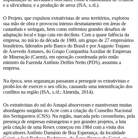
e a silvicultura; e a produção de arroz (ISA, s./d.).
O Projeto, que expulsou extrativistas de seus territórios, explorou
sua mão de obra e provocou intenso desmatamento em áreas de
castanhais e seringais, bem como enfrentou grandes desafios de
adaptação local e logo caiu em declínio. Com a quase falência da
empresa, no início da década de 1980, um grupo de 27 empresários
brasileiros, liderados pelo Banco do Brasil e por Augusto Trajano
de Azevedo Antunes, do Grupo Companhia Auxiliar de Empresas
de Mineração (Caemi), em operação coordenada pelo então
ministro da Fazenda Antônio Delfim Netto (PDS), assumiu a
empresa.
Na época, seus seguranças passaram a perseguir os extrativistas e
proibi-los de exercer o seu ofício, causando uma intensificação dos
conflitos na região (ISA, s./d.; Almeida, 2014).
Os extrativistas do sul do Amapá absorveram e mantiveram muitas
abordagens surgidas no Acre com a criação do Conselho Nacional
dos Seringueiros (CNS). Na região, marcada pelo coronelismo, pela
presença de empresas estrangeiras e por grandes projetos, a luta
pela criação de uma Resex começou em 1984 com a visita dos
agricultores Antônio Damásio de Boa Esperança, da localidade