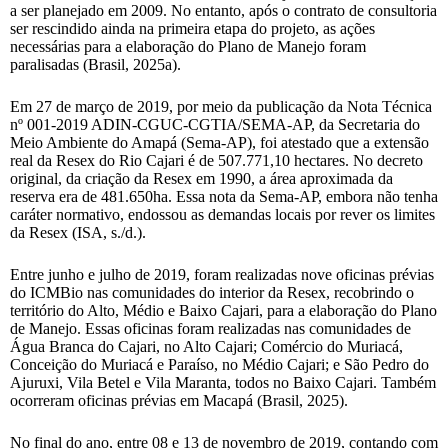
a ser planejado em 2009. No entanto, após o contrato de consultoria
ser rescindido ainda na primeira etapa do projeto, as ações
necessárias para a elaboração do Plano de Manejo foram
paralisadas (Brasil, 2025a).
Em 27 de março de 2019, por meio da publicação da Nota Técnica
nº 001-2019 ADIN-CGUC-CGTIA/SEMA-AP, da Secretaria do
Meio Ambiente do Amapá (Sema-AP), foi atestado que a extensão
real da Resex do Rio Cajari é de 507.771,10 hectares. No decreto
original, da criação da Resex em 1990, a área aproximada da
reserva era de 481.650ha. Essa nota da Sema-AP, embora não tenha
caráter normativo, endossou as demandas locais por rever os limites
da Resex (ISA, s./d.).
Entre junho e julho de 2019, foram realizadas nove oficinas prévias
do ICMBio nas comunidades do interior da Resex, recobrindo o
território do Alto, Médio e Baixo Cajari, para a elaboração do Plano
de Manejo. Essas oficinas foram realizadas nas comunidades de
Água Branca do Cajari, no Alto Cajari; Comércio do Muriacá,
Conceição do Muriacá e Paraíso, no Médio Cajari; e São Pedro do
Ajuruxi, Vila Betel e Vila Maranta, todos no Baixo Cajari. Também
ocorreram oficinas prévias em Macapá (Brasil, 2025).
No final do ano, entre 08 e 13 de novembro de 2019, contando com