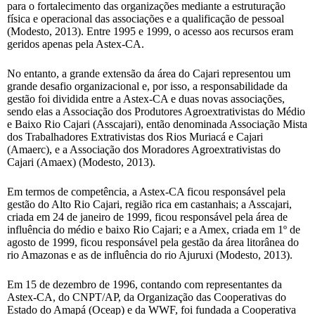
para o fortalecimento das organizações mediante a estruturação
física e operacional das associações e a qualificação de pessoal
(Modesto, 2013). Entre 1995 e 1999, o acesso aos recursos eram
geridos apenas pela Astex-CA.
No entanto, a grande extensão da área do Cajari representou um
grande desafio organizacional e, por isso, a responsabilidade da
gestão foi dividida entre a Astex-CA e duas novas associações,
sendo elas a Associação dos Produtores Agroextrativistas do Médio
e Baixo Rio Cajari (Asscajari), então denominada Associação Mista
dos Trabalhadores Extrativistas dos Rios Muriacá e Cajari
(Amaerc), e a Associação dos Moradores Agroextrativistas do
Cajari (Amaex) (Modesto, 2013).
Em termos de competência, a Astex-CA ficou responsável pela
gestão do Alto Rio Cajari, região rica em castanhais; a Asscajari,
criada em 24 de janeiro de 1999, ficou responsável pela área de
influência do médio e baixo Rio Cajari; e a Amex, criada em 1º de
agosto de 1999, ficou responsável pela gestão da área litorânea do
rio Amazonas e as de influência do rio Ajuruxi (Modesto, 2013).
Em 15 de dezembro de 1996, contando com representantes da
Astex-CA, do CNPT/AP, da Organização das Cooperativas do
Estado do Amapá (Oceap) e da WWF, foi fundada a Cooperativa