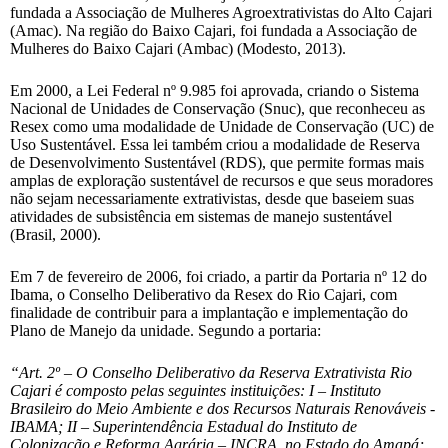
fundada a Associação de Mulheres Agroextrativistas do Alto Cajari
(Amac). Na região do Baixo Cajari, foi fundada a Associação de
Mulheres do Baixo Cajari (Ambac) (Modesto, 2013).
Em 2000, a Lei Federal nº 9.985 foi aprovada, criando o Sistema
Nacional de Unidades de Conservação (Snuc), que reconheceu as
Resex como uma modalidade de Unidade de Conservação (UC) de
Uso Sustentável. Essa lei também criou a modalidade de Reserva
de Desenvolvimento Sustentável (RDS), que permite formas mais
amplas de exploração sustentável de recursos e que seus moradores
não sejam necessariamente extrativistas, desde que baseiem suas
atividades de subsistência em sistemas de manejo sustentável
(Brasil, 2000).
Em 7 de fevereiro de 2006, foi criado, a partir da Portaria nº 12 do
Ibama, o Conselho Deliberativo da Resex do Rio Cajari, com
finalidade de contribuir para a implantação e implementação do
Plano de Manejo da unidade. Segundo a portaria:
“Art. 2º – O Conselho Deliberativo da Reserva Extrativista Rio
Cajari é composto pelas seguintes instituições: I – Instituto
Brasileiro do Meio Ambiente e dos Recursos Naturais Renováveis -
IBAMA; II – Superintendência Estadual do Instituto de
Colonização e Reforma Agrária – INCRA, no Estado do Amapá;