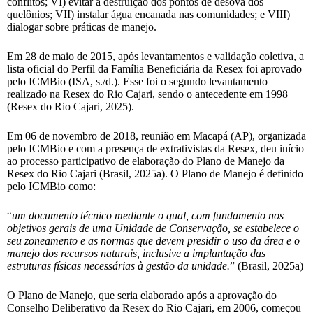
conflitos; VI) evitar a destruição dos pontos de desova dos
quelônios; VII) instalar água encanada nas comunidades; e VIII)
dialogar sobre práticas de manejo.
Em 28 de maio de 2015, após levantamentos e validação coletiva, a
lista oficial do Perfil da Família Beneficiária da Resex foi aprovado
pelo ICMBio (ISA, s./d.). Esse foi o segundo levantamento
realizado na Resex do Rio Cajari, sendo o antecedente em 1998
(Resex do Rio Cajari, 2025).
Em 06 de novembro de 2018, reunião em Macapá (AP), organizada
pelo ICMBio e com a presença de extrativistas da Resex, deu início
ao processo participativo de elaboração do Plano de Manejo da
Resex do Rio Cajari (Brasil, 2025a). O Plano de Manejo é definido
pelo ICMBio como:
“
um documento técnico mediante o qual, com fundamento nos
objetivos gerais de uma Unidade de Conservação, se estabelece o
seu zoneamento e as normas que devem presidir o uso da área e o
manejo dos recursos naturais, inclusive a implantação das
estruturas físicas necessárias à gestão da unidade.
” (Brasil, 2025a)
O Plano de Manejo, que seria elaborado após a aprovação do
Conselho Deliberativo da Resex do Rio Cajari, em 2006, começou