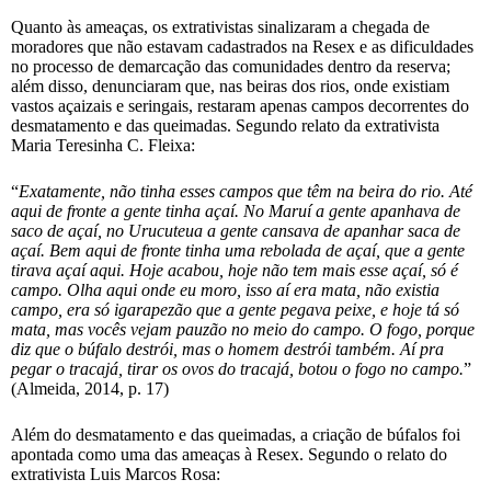
Quanto às ameaças, os extrativistas sinalizaram a chegada de
moradores que não estavam cadastrados na Resex e as dificuldades
no processo de demarcação das comunidades dentro da reserva;
além disso, denunciaram que, nas beiras dos rios, onde existiam
vastos açaizais e seringais, restaram apenas campos decorrentes do
desmatamento e das queimadas. Segundo relato da extrativista
Maria Teresinha C. Fleixa:
“
Exatamente, não tinha esses campos que têm na beira do rio. Até
aqui de fronte a gente tinha açaí. No Maruí a gente apanhava de
saco de açaí, no Urucuteua a gente cansava de apanhar saca de
açaí. Bem aqui de fronte tinha uma rebolada de açaí, que a gente
tirava açaí aqui. Hoje acabou, hoje não tem mais esse açaí, só é
campo. Olha aqui onde eu moro, isso aí era mata, não existia
campo, era só igarapezão que a gente pegava peixe, e hoje tá só
mata, mas vocês vejam pauzão no meio do campo. O fogo, porque
diz que o búfalo destrói, mas o homem destrói também. Aí pra
pegar o tracajá, tirar os ovos do tracajá, botou o fogo no campo.
”
(Almeida, 2014, p. 17)
Além do desmatamento e das queimadas, a criação de búfalos foi
apontada como uma das ameaças à Resex. Segundo o relato do
extrativista Luis Marcos Rosa: