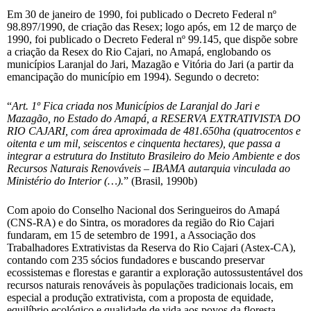
Em 30 de janeiro de 1990, foi publicado o Decreto Federal nº
98.897/1990, de criação das Resex; logo após, em 12 de março de
1990, foi publicado o Decreto Federal nº 99.145, que dispõe sobre
a criação da Resex do Rio Cajari, no Amapá, englobando os
municípios Laranjal do Jari, Mazagão e Vitória do Jari (a partir da
emancipação do município em 1994). Segundo o decreto:
“
Art. 1º Fica criada nos Municípios de Laranjal do Jari e
Mazagão, no Estado do Amapá, a RESERVA EXTRATIVISTA DO
RIO CAJARI, com área aproximada de 481.650ha (quatrocentos e
oitenta e um mil, seiscentos e cinquenta hectares), que passa a
integrar a estrutura do Instituto Brasileiro do Meio Ambiente e dos
Recursos Naturais Renováveis – IBAMA autarquia vinculada ao
Ministério do Interior (…).
” (Brasil, 1990b)
Com apoio do Conselho Nacional dos Seringueiros do Amapá
(CNS-RA) e do Sintra, os moradores da região do Rio Cajari
fundaram, em 15 de setembro de 1991, a Associação dos
Trabalhadores Extrativistas da Reserva do Rio Cajari (Astex-CA),
contando com 235 sócios fundadores e buscando preservar
ecossistemas e florestas e garantir a exploração autossustentável dos
recursos naturais renováveis às populações tradicionais locais, em
especial a produção extrativista, com a proposta de equidade,
equilíbrio ecológico e qualidade de vida aos povos da floresta