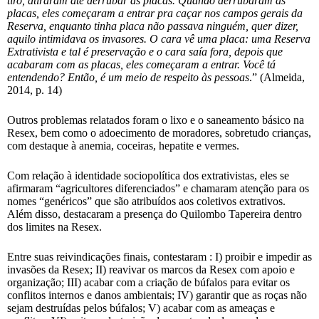
tiro, atiraram até derrubar as placas. Quando derrubaram as
placas, eles começaram a entrar pra caçar nos campos gerais da
Reserva, enquanto tinha placa não passava ninguém, quer dizer,
aquilo intimidava os invasores. O cara vê uma placa: uma Reserva
Extrativista e tal é preservação e o cara saía fora, depois que
acabaram com as placas, eles começaram a entrar. Você tá
entendendo? Então, é um meio de respeito às pessoas
.” (Almeida,
2014, p. 14)
Outros problemas relatados foram o lixo e o saneamento básico na
Resex, bem como o adoecimento de moradores, sobretudo crianças,
com destaque à anemia, coceiras, hepatite e vermes.
Com relação à identidade sociopolítica dos extrativistas, eles se
afirmaram “agricultores diferenciados” e chamaram atenção para os
nomes “genéricos” que são atribuídos aos coletivos extrativos.
Além disso, destacaram a presença do Quilombo Tapereira dentro
dos limites na Resex.
Entre suas reivindicações finais, contestaram : I) proibir e impedir as
invasões da Resex; II) reavivar os marcos da Resex com apoio e
organização; III) acabar com a criação de búfalos para evitar os
conflitos internos e danos ambientais; IV) garantir que as roças não
sejam destruídas pelos búfalos; V) acabar com as ameaças e