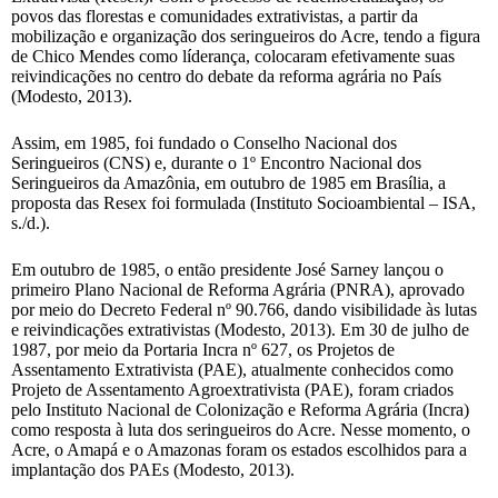
povos das florestas e comunidades extrativistas, a partir da
mobilização e organização dos seringueiros do Acre, tendo a figura
de Chico Mendes como líderança, colocaram efetivamente suas
reivindicações no centro do debate da reforma agrária no País
(Modesto, 2013).
Assim, em 1985, foi fundado o Conselho Nacional dos
Seringueiros (CNS) e, durante o 1º Encontro Nacional dos
Seringueiros da Amazônia, em outubro de 1985 em Brasília, a
proposta das Resex foi formulada (Instituto Socioambiental – ISA,
s./d.).
Em outubro de 1985, o então presidente José Sarney lançou o
primeiro Plano Nacional de Reforma Agrária (PNRA), aprovado
por meio do Decreto Federal nº 90.766, dando visibilidade às lutas
e reivindicações extrativistas (Modesto, 2013). Em 30 de julho de
1987, por meio da Portaria Incra nº 627, os Projetos de
Assentamento Extrativista (PAE), atualmente conhecidos como
Projeto de Assentamento Agroextrativista (PAE), foram criados
pelo Instituto Nacional de Colonização e Reforma Agrária (Incra)
como resposta à luta dos seringueiros do Acre. Nesse momento, o
Acre, o Amapá e o Amazonas foram os estados escolhidos para a
implantação dos PAEs (Modesto, 2013).