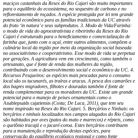
maciços castanhais da Resex do Rio Cajari são muito importantes
para o equilíbrio do ecossistema, no sequestro de carbono e no
reflorestamento de roçados. A espécie protegida por lei tem grande
potencial econômico para as famílias tradicionais da UC através
do fruto ‘in natura’ e seus subprodutos. 3. Modo de Vida/Farinha:
o modo de vida do agroextrativista e ribeirinho da Resex do Rio
Cajari é estruturado para o beneficiamento e comercialização de
farinha que, junto com o açaí, entre outros alimentos, compõem a
culinária local da região por meio da organização social baseada
no associativismo e cooperativismo. Esse modo de vida se perpetua
por gerações. A agricultura vem em crescimento, como também o
artesanato, que é fonte de renda das mulheres da região,
contribuindo com o desenvolvimento social e econômico da UC. 4.
Recursos Pesqueiros: as espécies mais pescadas para o consumo
local são os tucunarés, as traíras e aracus. A pesca dos camarões e
dos bagres migradores, filhotes e douradas também é fonte de
renda complementar para os moradores da UC. Existe um grande
potencial para o manejo de peixes ornamentais como o
Anablepsaids cajariensis
(Costa; De Luca, 2011), que tem seu
nome inspirado na Resex do Rio Cajari. 5. Berçários e Ninhais: os
berçários e ninhais localizados nos campos alagados do Rio Cajari
são habitados por aves (patos do mato e marrecos) e répteis, como
o quelônio tracajá e o jacaré-coroa. Estes berçários contribuem
para a manutenção e reprodução destas espécies, para
conservação do equilíbrio ecológico regional e como fonte