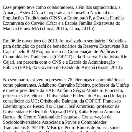
Esse projeto teve como colaboradores, além dos supracitados, a
Amac, a Astex-CA, a Cooperalca, o Conselho Nacional das
Populações Tradicionais (CNS), a Embrapa/AP, a Escola Família
Extrativista do Carvão (Efac) e a Escola Família Extrativista do
Maracá (Efaex-MA) (Lima, 2011a; Lima, 2011b).
Em 06 de novembro de 2013, foi realizado o seminário “Subsídios
para definição do perfil de beneficiários da Reserva Extrativista Rio
Cajari” pelo ICMBio, por meio da Coordenação de Políticas e
Comunidades Tradicionais (COPCT) e da Reserva Extrativista Rio
Cajari, em parceria com o CNS e a Escola de Administração
Pública (EAP), do Governo do Estado do Amapá (Brasil, 2013).
No seminário, estiveram presentes 76 lideranças e comunitários e,
como palestrantes, Adalberto Carvalho Ribeiro, professor da Unifap
e diretor-presidente da EAP; Antônio Sérgio Monteiro Filocreão,
professor vice-reitor da Universidade Federal do Amapá (Unifap) e
conselheiro da UC; Cristhophe Balmant, da COPCT; Francisco
Edemburgo, da Resex Rio Cajari; José Ambrósio, professor da
Universidade Federal de Viçosa (UFV); Kátia Regina Aroucha
Barros, do Centro Nacional de Pesquisa e Conservação da
Sociobiodiversidade Associada a Povos e Comunidades
Tradicionais (CNPT/ICMBio); e Pedro Ramos de Sousa, sócio