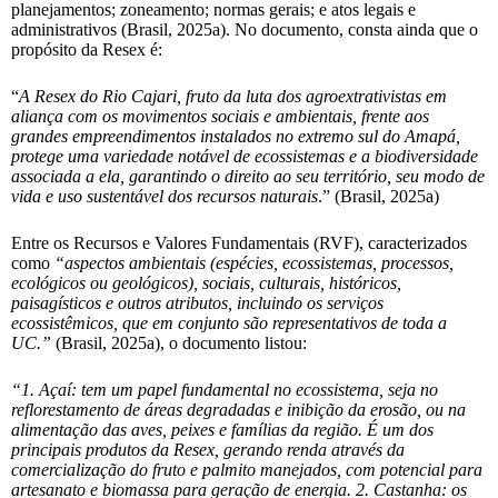
planejamentos; zoneamento; normas gerais; e atos legais e
administrativos (Brasil, 2025a). No documento, consta ainda que o
propósito da Resex é:
“
A Resex do Rio Cajari, fruto da luta dos agroextrativistas em
aliança com os movimentos sociais e ambientais, frente aos
grandes empreendimentos instalados no extremo sul do Amapá,
protege uma variedade notável de ecossistemas e a biodiversidade
associada a ela, garantindo o direito ao seu território, seu modo de
vida e uso sustentável dos recursos naturais
.” (Brasil, 2025a)
Entre os Recursos e Valores Fundamentais (RVF), caracterizados
como
“aspectos ambientais (espécies, ecossistemas, processos,
ecológicos ou geológicos), sociais, culturais, históricos,
paisagísticos e outros atributos, incluindo os serviços
ecossistêmicos, que em conjunto são representativos de toda a
UC.”
(Brasil, 2025a), o documento listou:
“1. Açaí: tem um papel fundamental no ecossistema, seja no
reflorestamento de áreas degradadas e inibição da erosão, ou na
alimentação das aves, peixes e famílias da região. É um dos
principais produtos da Resex, gerando renda através da
comercialização do fruto e palmito manejados, com potencial para
artesanato e biomassa para geração de energia. 2. Castanha: os