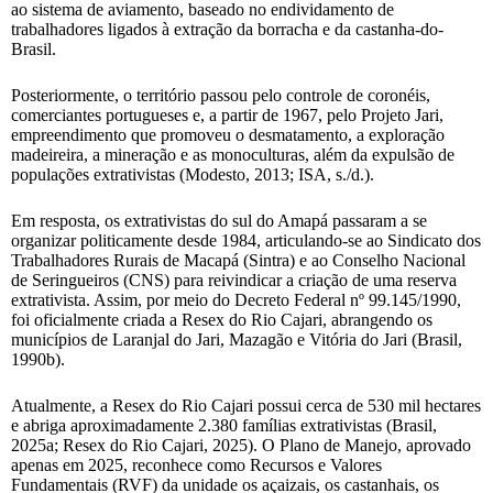
ao sistema de aviamento, baseado no endividamento de
trabalhadores ligados à extração da borracha e da castanha-do-
Brasil.
Posteriormente, o território passou pelo controle de coronéis,
comerciantes portugueses e, a partir de 1967, pelo Projeto Jari,
empreendimento que promoveu o desmatamento, a exploração
madeireira, a mineração e as monoculturas, além da expulsão de
populações extrativistas (Modesto, 2013; ISA, s./d.).
Em resposta, os extrativistas do sul do Amapá passaram a se
organizar politicamente desde 1984, articulando-se ao Sindicato dos
Trabalhadores Rurais de Macapá (Sintra) e ao Conselho Nacional
de Seringueiros (CNS) para reivindicar a criação de uma reserva
extrativista. Assim, por meio do Decreto Federal nº 99.145/1990,
foi oficialmente criada a Resex do Rio Cajari, abrangendo os
municípios de Laranjal do Jari, Mazagão e Vitória do Jari (Brasil,
1990b).
Atualmente, a Resex do Rio Cajari possui cerca de 530 mil hectares
e abriga aproximadamente 2.380 famílias extrativistas (Brasil,
2025a; Resex do Rio Cajari, 2025). O Plano de Manejo, aprovado
apenas em 2025, reconhece como Recursos e Valores
Fundamentais (RVF) da unidade os açaizais, os castanhais, os