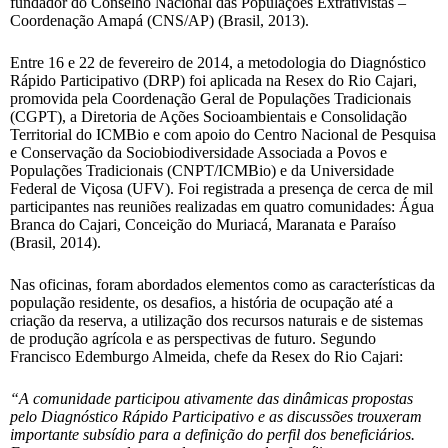
fundador do Conselho Nacional das Populações Extrativistas –
Coordenação Amapá (CNS/AP) (Brasil, 2013).
Entre 16 e 22 de fevereiro de 2014, a metodologia do Diagnóstico
Rápido Participativo (DRP) foi aplicada na Resex do Rio Cajari,
promovida pela Coordenação Geral de Populações Tradicionais
(CGPT), a Diretoria de Ações Socioambientais e Consolidação
Territorial do ICMBio e com apoio do Centro Nacional de Pesquisa
e Conservação da Sociobiodiversidade Associada a Povos e
Populações Tradicionais (CNPT/ICMBio) e da Universidade
Federal de Viçosa (UFV). Foi registrada a presença de cerca de mil
participantes nas reuniões realizadas em quatro comunidades: Água
Branca do Cajari, Conceição do Muriacá, Maranata e Paraíso
(Brasil, 2014).
Nas oficinas, foram abordados elementos como as características da
população residente, os desafios, a história de ocupação até a
criação da reserva, a utilização dos recursos naturais e de sistemas
de produção agrícola e as perspectivas de futuro. Segundo
Francisco Edemburgo Almeida, chefe da Resex do Rio Cajari:
“A comunidade participou ativamente das dinâmicas propostas
pelo Diagnóstico Rápido Participativo e as discussões trouxeram
importante subsídio para a definição do perfil dos beneficiários.