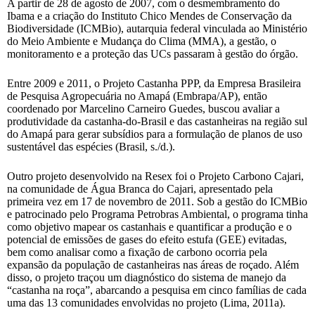
A partir de 28 de agosto de 2007, com o desmembramento do
Ibama e a criação do Instituto Chico Mendes de Conservação da
Biodiversidade (ICMBio), autarquia federal vinculada ao Ministério
do Meio Ambiente e Mudança do Clima (MMA), a gestão, o
monitoramento e a proteção das UCs passaram à gestão do órgão.
Entre 2009 e 2011, o Projeto Castanha PPP, da Empresa Brasileira
de Pesquisa Agropecuária no Amapá (Embrapa/AP), então
coordenado por Marcelino Carneiro Guedes, buscou avaliar a
produtividade da castanha-do-Brasil e das castanheiras na região sul
do Amapá para gerar subsídios para a formulação de planos de uso
sustentável das espécies (Brasil, s./d.).
Outro projeto desenvolvido na Resex foi o Projeto Carbono Cajari,
na comunidade de Água Branca do Cajari, apresentado pela
primeira vez em 17 de novembro de 2011. Sob a gestão do ICMBio
e patrocinado pelo Programa Petrobras Ambiental, o programa tinha
como objetivo mapear os castanhais e quantificar a produção e o
potencial de emissões de gases do efeito estufa (GEE) evitadas,
bem como analisar como a fixação de carbono ocorria pela
expansão da população de castanheiras nas áreas de roçado. Além
disso, o projeto traçou um diagnóstico do sistema de manejo da
“castanha na roça”, abarcando a pesquisa em cinco famílias de cada
uma das 13 comunidades envolvidas no projeto (Lima, 2011a).