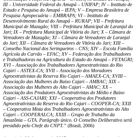
III – Universidade Federal do Amapá – UNIFAP; IV – Instituto de
Estudo e Pesquisa do Amapá – IEPA; V – Empresa Brasileira de
Pesquisa Agropecuária – EMBRAPA; VI – Instituto de
Desenvolvimento Rural do Amapá – RURAP; VII – Prefeitura
Municipal de Mazagão; VIII – Prefeitura Municipal de Laranjal do
Jari; IX – Prefeitura Municipal de Vitória do Jari; X – Câmara de
Vereadores de Mazagão; XI – Câmara de Vereadores de Laranjal
do Jari; XII – Câmara de Vereadores de Vitória do Jari; XIII –
Conselho Nacional dos Seringueiros – CNS; XIV – Escola Família
Agrícola do Carvão – EFAC; XV – Federação dos Trabalhadores
e Trabalhadoras na Agricultura do Estado do Amapá – FETAGRI;
XVI – Associação dos Trabalhadores Agroextrativistas do Rio
Cajari – ASTEX-CA; XVII – Associação dos Moradores
Agroextrativistas da Reserva Rio Cajari – AMAEX-CA; XVIII –
Associação das Mulheres do Baixo Cajari – AMBAC; XIX –
Associação das Mulheres do Alto Cajari – AMAC; XX –
Associação dos Produtores Agroextrativistas do Médio e Baixo
Cajari – ASS-CAJARI; XXI – Cooperativa dos Produtores
Agroextrativistas da Reserva do Rio Cajari – COOPER-CA; XXII
– Cooperativa Mista dos Trabalhadores Agroextrativistas do Alto
Cajari – COOPERALCA; XXIII – Grupo de Trabalho da
Amazônia – GTA. Parágrafo único. O Conselho Deliberativo será
presidido pelo Chefe do CNPT.”
(Brasil, 2006)