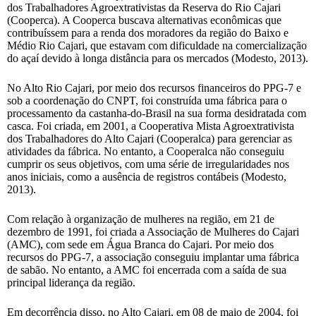
dos Trabalhadores Agroextrativistas da Reserva do Rio Cajari
(Cooperca). A Cooperca buscava alternativas econômicas que
contribuíssem para a renda dos moradores da região do Baixo e
Médio Rio Cajari, que estavam com dificuldade na comercialização
do açaí devido à longa distância para os mercados (Modesto, 2013).
No Alto Rio Cajari, por meio dos recursos financeiros do PPG-7 e
sob a coordenação do CNPT, foi construída uma fábrica para o
processamento da castanha-do-Brasil na sua forma desidratada com
casca. Foi criada, em 2001, a Cooperativa Mista Agroextrativista
dos Trabalhadores do Alto Cajari (Cooperalca) para gerenciar as
atividades da fábrica. No entanto, a Cooperalca não conseguiu
cumprir os seus objetivos, com uma série de irregularidades nos
anos iniciais, como a ausência de registros contábeis (Modesto,
2013).
Com relação à organização de mulheres na região, em 21 de
dezembro de 1991, foi criada a Associação de Mulheres do Cajari
(AMC), com sede em Água Branca do Cajari. Por meio dos
recursos do PPG-7, a associação conseguiu implantar uma fábrica
de sabão. No entanto, a AMC foi encerrada com a saída de sua
principal liderança da região.
Em decorrência disso, no Alto Cajari, em 08 de maio de 2004, foi