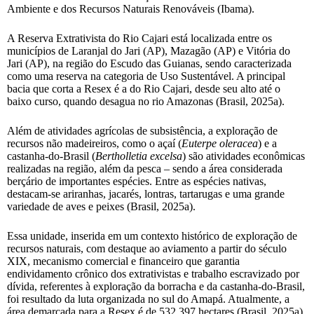
Ambiente e dos Recursos Naturais Renováveis (Ibama).
A Reserva Extrativista do Rio Cajari está localizada entre os
municípios de Laranjal do Jari (AP), Mazagão (AP) e Vitória do
Jari (AP), na região do Escudo das Guianas, sendo caracterizada
como uma reserva na categoria de Uso Sustentável. A principal
bacia que corta a Resex é a do Rio Cajari, desde seu alto até o
baixo curso, quando desagua no rio Amazonas (Brasil, 2025a).
Além de atividades agrícolas de subsistência, a exploração de
recursos não madeireiros, como o açaí (
Euterpe oleracea
) e a
castanha-do-Brasil (
Bertholletia excelsa
) são atividades econômicas
realizadas na região, além da pesca – sendo a área considerada
berçário de importantes espécies. Entre as espécies nativas,
destacam-se ariranhas, jacarés, lontras, tartarugas e uma grande
variedade de aves e peixes (Brasil, 2025a).
Essa unidade, inserida em um contexto histórico de exploração de
recursos naturais, com destaque ao aviamento a partir do século
XIX, mecanismo comercial e financeiro que garantia
endividamento crônico dos extrativistas e trabalho escravizado por
dívida, referentes à exploração da borracha e da castanha-do-Brasil,
foi resultado da luta organizada no sul do Amapá. Atualmente, a
área demarcada para a Resex é de 532.397 hectares (Brasil, 2025a),