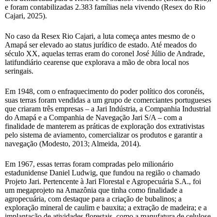
e foram contabilizadas 2.383 famílias nela vivendo (Resex do Rio
Cajari, 2025).
No caso da Resex Rio Cajari, a luta começa antes mesmo de o
Amapá ser elevado ao status jurídico de estado. Até meados do
século XX, aquelas terras eram do coronel José Júlio de Andrade,
latifundiário cearense que explorava a mão de obra local nos
seringais.
Em 1948, com o enfraquecimento do poder político dos coronéis,
suas terras foram vendidas a um grupo de comerciantes portugueses
que criaram três empresas – a Jari Indústria, a Companhia Industrial
do Amapá e a Companhia de Navegação Jari S/A – com a
finalidade de manterem as práticas de exploração dos extrativistas
pelo sistema de aviamento, comercializar os produtos e garantir a
navegação (Modesto, 2013; Almeida, 2014).
Em 1967, essas terras foram compradas pelo milionário
estadunidense Daniel Ludwig, que fundou na região o chamado
Projeto Jari. Pertencente à Jari Florestal e Agropecuária S.A., foi
um megaprojeto na Amazônia que tinha como finalidade a
agropecuária, com destaque para a criação de bubalinos; a
exploração mineral de caulim e bauxita; a extração de madeira; e a
implantação de atividades florestais, como a manufatura de celulose