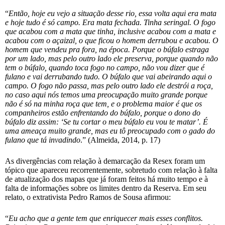
“
Então, hoje eu vejo a situação desse rio, essa volta aqui era mata
e hoje tudo é só campo. Era mata fechada. Tinha seringal. O fogo
que acabou com a mata que tinha, inclusive acabou com a mata e
acabou com o açaizal, o que ficou o homem derrubou e acabou. O
homem que vendeu pra fora, na época. Porque o búfalo estraga
por um lado, mas pelo outro lado ele preserva, porque quando não
tem o búfalo, quando toca fogo no campo, não vou dizer que é
fulano e vai derrubando tudo. O búfalo que vai abeirando aqui o
campo. O fogo não passa, mas pelo outro lado ele destrói a roça,
no caso aqui nós temos uma preocupação muito grande porque
não é só na minha roça que tem, e o problema maior é que os
companheiros estão enfrentando do búfalo, porque o dono do
búfalo diz assim: ‘Se tu cortar o meu búfalo eu vou te matar’. É
uma ameaça muito grande, mas eu tô preocupado com o gado do
fulano que tá invadindo
.” (Almeida, 2014, p. 17)
As divergências com relação à demarcação da Resex foram um
tópico que apareceu recorrentemente, sobretudo com relação à falta
de atualização dos mapas que já foram feitos há muito tempo e à
falta de informações sobre os limites dentro da Reserva. Em seu
relato, o extrativista Pedro Ramos de Sousa afirmou:
“
Eu acho que a gente tem que enriquecer mais esses conflitos.