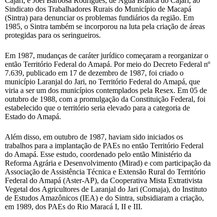
Cajari, e Joel Barbosa Rodrigues, de Água Branca do Cajari, ao
Sindicato dos Trabalhadores Rurais do Município de Macapá
(Sintra) para denunciar os problemas fundiários da região. Em
1985, o Sintra também se incorporou na luta pela criação de áreas
protegidas para os seringueiros.
Em 1987, mudanças de caráter jurídico começaram a reorganizar o
então Território Federal do Amapá. Por meio do Decreto Federal nº
7.639, publicado em 17 de dezembro de 1987, foi criado o
município Laranjal do Jari, no Território Federal do Amapá, que
viria a ser um dos municípios contemplados pela Resex. Em 05 de
outubro de 1988, com a promulgação da Constituição Federal, foi
estabelecido que o território seria elevado para a categoria de
Estado do Amapá.
Além disso, em outubro de 1987, haviam sido iniciados os
trabalhos para a implantação de PAEs no então Território Federal
do Amapá. Esse estudo, coordenado pelo então Ministério da
Reforma Agrária e Desenvolvimento (Mirad) e com participação da
Associação de Assistência Técnica e Extensão Rural do Território
Federal do Amapá (Aster-AP), da Cooperativa Mista Extrativista
Vegetal dos Agricultores de Laranjal do Jari (Comaja), do Instituto
de Estudos Amazônicos (IEA) e do Sintra, subsidiaram a criação,
em 1989, dos PAEs do Rio Maracá I, II e III.