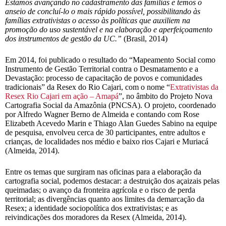
Estamos avançando no cadastramento das famílias e temos o
anseio de concluí-lo o mais rápido possível, possibilitando às
famílias extrativistas o acesso às políticas que auxiliem na
promoção do uso sustentável e na elaboração e aperfeiçoamento
dos instrumentos de gestão da UC.”
(Brasil, 2014)
Em 2014, foi publicado o resultado do “Mapeamento Social como
Instrumento de Gestão Territorial contra o Desmatamento e a
Devastação: processo de capacitação de povos e comunidades
tradicionais” da Resex do Rio Cajari, com o nome “
Extrativistas da
Resex Rio Cajari em ação – Amapá
”, no âmbito do Projeto Nova
Cartografia Social da Amazônia (PNCSA). O projeto, coordenado
por Alfredo Wagner Berno de Almeida e contando com Rose
Elizabeth Acevedo Marin e Thiago Alan Guedes Sabino na equipe
de pesquisa, envolveu cerca de 30 participantes, entre adultos e
crianças, de localidades nos médio e baixo rios Cajari e Muriacá
(Almeida, 2014).
Entre os temas que surgiram nas oficinas para a elaboração da
cartografia social, podemos destacar: a destruição dos açaizais pelas
queimadas; o avanço da fronteira agrícola e o risco de perda
territorial; as divergências quanto aos limites da demarcação da
Resex; a identidade sociopolítica dos extrativistas; e as
reivindicações dos moradores da Resex (Almeida, 2014).