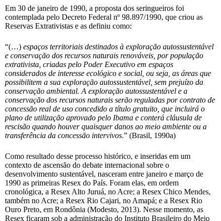
Em 30 de janeiro de 1990, a proposta dos seringueiros foi
contemplada pelo Decreto Federal nº 98.897/1990, que criou as
Reservas Extrativistas e as definiu como:
“(…)
espaços territoriais destinados à exploração autossustentável
e conservação dos recursos naturais renováveis, por população
extrativista, criadas pelo Poder Executivo em espaços
considerados de interesse ecológico e social, ou seja, as áreas que
possibilitem a sua exploração autossustentável, sem prejuízo da
conservação ambiental. A exploração autossustentável e a
conservação dos recursos naturais serão reguladas por contrato de
concessão real de uso concedido a título gratuito, que incluirá o
plano de utilização aprovado pelo Ibama e conterá cláusula de
rescisão quando houver quaisquer danos ao meio ambiente ou a
transferência da concessão intervivos
.” (Brasil, 1990a)
Como resultado desse processo histórico, e inseridas em um
contexto de ascensão do debate internacional sobre o
desenvolvimento sustentável, nasceram entre janeiro e março de
1990 as primeiras Resex do País. Foram elas, em ordem
cronológica, a Resex Alto Juruá, no Acre; a Resex Chico Mendes,
também no Acre; a Resex Rio Cajari, no Amapá; e a Resex Rio
Ouro Preto, em Rondônia (Modesto, 2013). Nesse momento, as
Resex ficaram sob a administração do Instituto Brasileiro do Meio