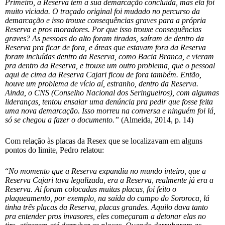
Primeiro, a Reserva tem a sua demarcação concluída, mas ela foi
muito viciada. O traçado original foi mudado no percurso da
demarcação e isso trouxe consequências graves para a própria
Reserva e pros moradores. Por que isso trouxe consequências
graves? As pessoas do alto foram tiradas, saíram de dentro da
Reserva pra ficar de fora, e áreas que estavam fora da Reserva
foram incluídas dentro da Reserva, como Bacia Branca, e vieram
pra dentro da Reserva, e trouxe um outro problema, que o pessoal
aqui de cima da Reserva Cajari ficou de fora também. Então,
houve um problema de vício aí, estranho, dentro da Reserva.
Ainda, o CNS (Conselho Nacional dos Seringueiros), com algumas
lideranças, tentou ensaiar uma denúncia pra pedir que fosse feita
uma nova demarcação. Isso morreu na conversa e ninguém foi lá,
só se chegou a fazer o documento.”
(Almeida, 2014, p. 14)
Com relação às placas da Resex que se localizavam em alguns
pontos do limite, Pedro relatou:
“
No momento que a Reserva expandiu no mundo inteiro, que a
Reserva Cajari tava legalizada, era a Reserva, realmente já era a
Reserva. Aí foram colocadas muitas placas, foi feito o
plaqueamento, por exemplo, na saída do campo do Sororoca, lá
tinha três placas da Reserva, placas grandes. Aquilo dava tanto
pra entender pros invasores, eles começaram a detonar elas no