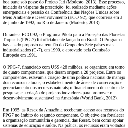
boa parte sob posse do Projeto Jari (Modesto, 2013). Esse processo,
iniciado às vésperas da prescrição, foi realizado mediante ações
emergenciais e pressão da Conferência das Nações Unidas sobre
Meio Ambiente e Desenvolvimento (ECO-92), que ocorreria em 3
de junho de 1992, no Rio de Janeiro (Modesto, 2013).
Durante a ECO-92, o Programa Piloto para a Proteção das Florestas
Tropicais (PPG-7) foi oficialmente lançado no Brasil. O Programa
havia sido proposto na reunião do Grupo dos Sete países mais
industrializados (G-7), em 1990, e aprovado pela Comissão
Europeia em 1991.
O PPG-7, financiado com US$ 428 milhões, se organizou em torno
de quatro componentes, que deram origem a 28 projetos. Entre os
componentes, estavam a criação de uma política nacional de manejo
dos recursos naturais; o estabelecimento de áreas de conservação e
gerenciamento dos recursos naturais; o financiamento de centros de
pesquisa; e a criação de projetos inovadores para promover o
desenvolvimento sustentável na Amazônia (World Bank
,
2012).
Em 1995, as Resex da Amazônia receberam acesso aos recursos do
PPG7 no âmbito do segundo componente. O objetivo era fortalecer
a organização comunitária e gerencial das Resex, bem como apoiar
sistemas de educação e saúde. Na prática, os recursos eram voltados