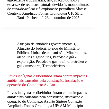
agrotóxicos e queimadas, degradação do solo e
escassez de recursos naturais devido às monoculturas
de cana-de-açúcar e à exploração petrolífera Síntese
Contexto Ampliado Fontes Cronologia UF: SE…
Tania Pacheco
23 de outubro de 2025
Atuação de entidades governamentais
,
Atuação do Judiciário e/ou do Ministério
Público
,
Linhas de transmissão
,
Minerodutos,
oleodutos e gasodutos
,
Petróleo e gás -
exploração
,
Petróleo e gás - refino
,
Petróleo e
gás - transporte
,
Termoelétricas
Povos indígenas e ribeirinhos lutam contra impactos
ambientais causados pela construção, instalação e
operação do Complexo Azulão
Povos indígenas e ribeirinhos lutam contra impactos
ambientais causados pela construção, instalação e
operação do Complexo Azulão Síntese Contexto
Ampliado Fontes Cronologia UF: AM Município