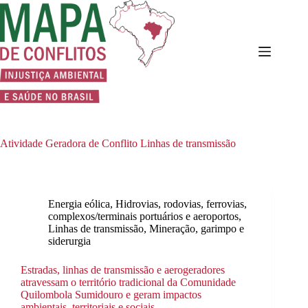
Pular
para
o
conteúdo
Atividade Geradora de Conflito
Linhas de transmissão
Energia eólica
,
Hidrovias, rodovias, ferrovias,
complexos/terminais portuários e aeroportos
,
Linhas de transmissão
,
Mineração, garimpo e
siderurgia
Estradas, linhas de transmissão e aerogeradores
atravessam o território tradicional da Comunidade
Quilombola Sumidouro e geram impactos
ambientais, territoriais e sociais