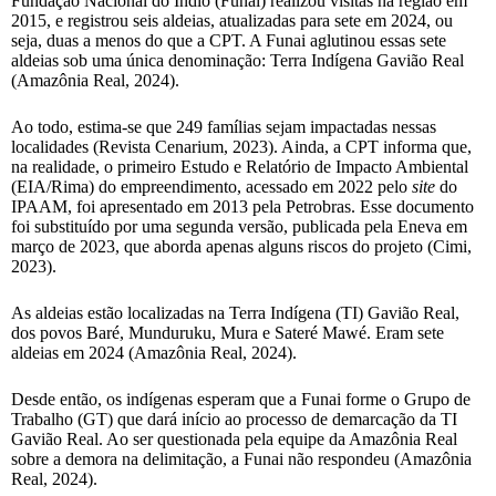
Fundação Nacional do Índio (Funai) realizou visitas na região em
2015, e registrou seis aldeias, atualizadas para sete em 2024, ou
seja, duas a menos do que a CPT. A Funai aglutinou essas sete
aldeias sob uma única denominação: Terra Indígena Gavião Real
(Amazônia Real, 2024).
Ao todo, estima-se que 249 famílias sejam impactadas nessas
localidades (Revista Cenarium, 2023). Ainda, a CPT informa que,
na realidade, o primeiro Estudo e Relatório de Impacto Ambiental
(EIA/Rima) do empreendimento, acessado em 2022 pelo
site
do
IPAAM, foi apresentado em 2013 pela Petrobras. Esse documento
foi substituído por uma segunda versão, publicada pela Eneva em
março de 2023, que aborda apenas alguns riscos do projeto (Cimi,
2023).
As aldeias estão localizadas na Terra Indígena (TI) Gavião Real,
dos povos Baré, Munduruku, Mura e Sateré Mawé. Eram sete
aldeias em 2024 (Amazônia Real, 2024).
Desde então, os indígenas esperam que a Funai forme o Grupo de
Trabalho (GT) que dará início ao processo de demarcação da TI
Gavião Real. Ao ser questionada pela equipe da Amazônia Real
sobre a demora na delimitação, a Funai não respondeu (Amazônia
Real, 2024).