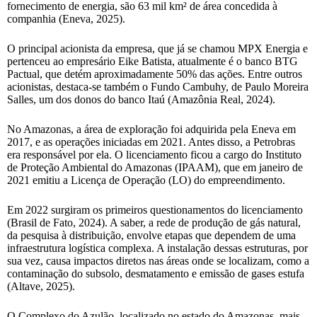
fornecimento de energia, são 63 mil km² de área concedida à
companhia (Eneva, 2025).
O principal acionista da empresa, que já se chamou MPX Energia e
pertenceu ao empresário Eike Batista, atualmente é o banco BTG
Pactual, que detém aproximadamente 50% das ações. Entre outros
acionistas, destaca-se também o Fundo Cambuhy, de Paulo Moreira
Salles, um dos donos do banco Itaú (Amazônia Real, 2024).
No Amazonas, a área de exploração foi adquirida pela Eneva em
2017, e as operações iniciadas em 2021. Antes disso, a Petrobras
era responsável por ela. O licenciamento ficou a cargo do Instituto
de Proteção Ambiental do Amazonas (IPAAM), que em janeiro de
2021 emitiu a Licença de Operação (LO) do empreendimento.
Em 2022 surgiram os primeiros questionamentos do licenciamento
(Brasil de Fato, 2024). A saber, a rede de produção de gás natural,
da pesquisa à distribuição, envolve etapas que dependem de uma
infraestrutura logística complexa. A instalação dessas estruturas, por
sua vez, causa impactos diretos nas áreas onde se localizam, como a
contaminação do subsolo, desmatamento e emissão de gases estufa
(Altave, 2025).
O Complexo do Azulão, localizado no estado do Amazonas, mais