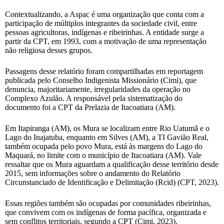
Contextualizando, a Aspac é uma organização que conta com a
participação de múltiplos integrantes da sociedade civil, entre
pessoas agricultoras, indígenas e ribeirinhas. A entidade surge a
partir da CPT, em 1993, com a motivação de uma representação
não religiosa desses grupos.
Passagens desse relatório foram compartilhadas em reportagem
publicada pelo Conselho Indigenista Missionário (Cimi), que
denuncia, majoritariamente, irregularidades da operação no
Complexo Azulão. A responsável pela sistematização do
documento foi a CPT da Prelazia de Itacoatiara (AM).
Em Itapiranga (AM), os Mura se localizam entre Rio Uatumã e o
Lago do Inajatuba, enquanto em Silves (AM), a TI Gavião Real,
também ocupada pelo povo Mura, está às margens do Lago do
Maquará, no limite com o município de Itacoatiara (AM). Vale
ressaltar que os Mura aguardam a qualificação desse território desde
2015, sem informações sobre o andamento do Relatório
Circunstanciado de Identificação e Delimitação (Rcid) (CPT, 2023).
Essas regiões também são ocupadas por comunidades ribeirinhas,
que convivem com os indígenas de forma pacífica, organizada e
sem conflitos territoriais, segundo a CPT (Cimi, 2023).