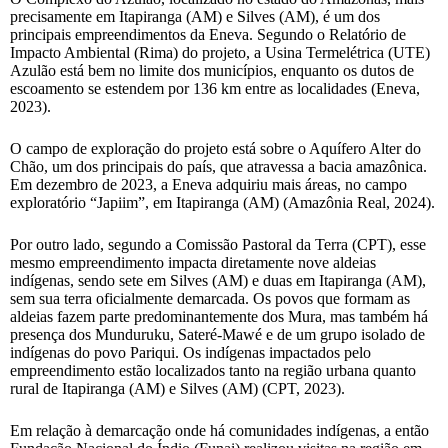
precisamente em Itapiranga (AM) e Silves (AM), é um dos
principais empreendimentos da Eneva. Segundo o Relatório de
Impacto Ambiental (Rima) do projeto, a Usina Termelétrica (UTE)
Azulão está bem no limite dos municípios, enquanto os dutos de
escoamento se estendem por 136 km entre as localidades (Eneva,
2023).
O campo de exploração do projeto está sobre o Aquífero Alter do
Chão, um dos principais do país, que atravessa a bacia amazônica.
Em dezembro de 2023, a Eneva adquiriu mais áreas, no campo
exploratório “Japiim”, em Itapiranga (AM) (Amazônia Real, 2024).
Por outro lado, segundo a Comissão Pastoral da Terra (CPT), esse
mesmo empreendimento impacta diretamente nove aldeias
indígenas, sendo sete em Silves (AM) e duas em Itapiranga (AM),
sem sua terra oficialmente demarcada. Os povos que formam as
aldeias fazem parte predominantemente dos Mura, mas também há
presença dos Munduruku, Sateré-Mawé e de um grupo isolado de
indígenas do povo Pariqui. Os indígenas impactados pelo
empreendimento estão localizados tanto na região urbana quanto
rural de Itapiranga (AM) e Silves (AM) (CPT, 2023).
Em relação à demarcação onde há comunidades indígenas, a então