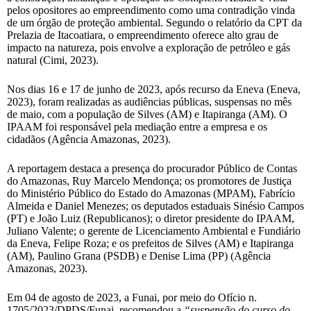
pelos opositores ao empreendimento como uma contradição vinda
de um órgão de proteção ambiental. Segundo o relatório da CPT da
Prelazia de Itacoatiara, o empreendimento oferece alto grau de
impacto na natureza, pois envolve a exploração de petróleo e gás
natural (Cimi, 2023).
Nos dias 16 e 17 de junho de 2023, após recurso da Eneva (Eneva,
2023), foram realizadas as audiências públicas, suspensas no mês
de maio, com a população de Silves (AM) e Itapiranga (AM). O
IPAAM foi responsável pela mediação entre a empresa e os
cidadãos (Agência Amazonas, 2023).
A reportagem destaca a presença do procurador Público de Contas
do Amazonas, Ruy Marcelo Mendonça; os promotores de Justiça
do Ministério Público do Estado do Amazonas (MPAM), Fabrício
Almeida e Daniel Menezes; os deputados estaduais Sinésio Campos
(PT) e João Luiz (Republicanos); o diretor presidente do IPAAM,
Juliano Valente; o gerente de Licenciamento Ambiental e Fundiário
da Eneva, Felipe Roza; e os prefeitos de Silves (AM) e Itapiranga
(AM), Paulino Grana (PSDB) e Denise Lima (PP) (Agência
Amazonas, 2023).
Em 04 de agosto de 2023, a Funai, por meio do Ofício n.
1705/2023/DPDS/Funai, recomendou a
“suspensão do curso do