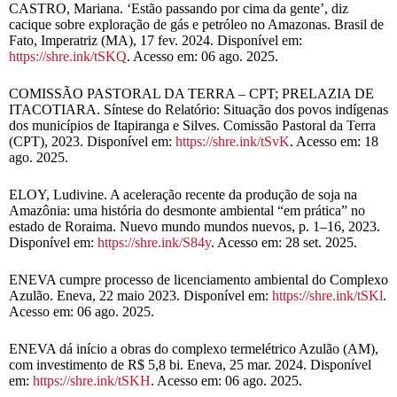
CASTRO, Mariana. ‘Estão passando por cima da gente’, diz
cacique sobre exploração de gás e petróleo no Amazonas. Brasil de
Fato, Imperatriz (MA), 17 fev. 2024. Disponível em:
https://shre.ink/tSKQ
. Acesso em: 06 ago. 2025.
COMISSÃO PASTORAL DA TERRA – CPT; PRELAZIA DE
ITACOTIARA. Síntese do Relatório: Situação dos povos indígenas
dos municípios de Itapiranga e Silves. Comissão Pastoral da Terra
(CPT), 2023. Disponível em:
https://shre.ink/tSvK
. Acesso em: 18
ago. 2025.
ELOY, Ludivine. A aceleração recente da produção de soja na
Amazônia: uma história do desmonte ambiental “em prática” no
estado de Roraima. Nuevo mundo mundos nuevos, p. 1–16, 2023.
Disponível em:
https://shre.ink/S84y
. Acesso em: 28 set. 2025.
ENEVA cumpre processo de licenciamento ambiental do Complexo
Azulão. Eneva, 22 maio 2023. Disponível em:
https://shre.ink/tSKl
.
Acesso em: 06 ago. 2025.
ENEVA dá início a obras do complexo termelétrico Azulão (AM),
com investimento de R$ 5,8 bi. Eneva, 25 mar. 2024. Disponível
em:
https://shre.ink/tSKH
. Acesso em: 06 ago. 2025.