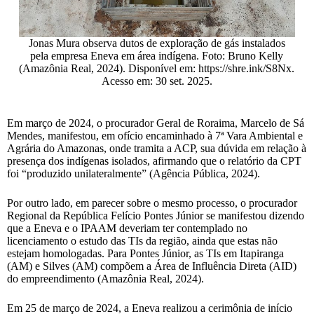
Jonas Mura observa dutos de exploração de gás instalados
pela empresa Eneva em área indígena. Foto: Bruno Kelly
(Amazônia Real, 2024). Disponível em: https://shre.ink/S8Nx.
Acesso em: 30 set. 2025.
Em março de 2024, o procurador Geral de Roraima, Marcelo de Sá
Mendes, manifestou, em ofício encaminhado à 7ª Vara Ambiental e
Agrária do Amazonas, onde tramita a ACP, sua dúvida em relação à
presença dos indígenas isolados, afirmando que o relatório da CPT
foi “produzido unilateralmente” (Agência Pública, 2024).
Por outro lado, em parecer sobre o mesmo processo, o procurador
Regional da República Felício Pontes Júnior se manifestou dizendo
que a Eneva e o IPAAM deveriam ter contemplado no
licenciamento o estudo das TIs da região, ainda que estas não
estejam homologadas. Para Pontes Júnior, as TIs em Itapiranga
(AM) e Silves (AM) compõem a Área de Influência Direta (AID)
do empreendimento (Amazônia Real, 2024).
Em 25 de março de 2024, a Eneva realizou a cerimônia de início