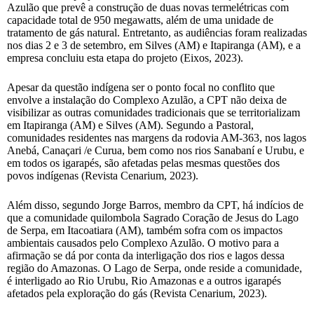
Azulão que prevê a construção de duas novas termelétricas com
capacidade total de 950 megawatts, além de uma unidade de
tratamento de gás natural. Entretanto, as audiências foram realizadas
nos dias 2 e 3 de setembro, em Silves (AM) e Itapiranga (AM), e a
empresa concluiu esta etapa do projeto (Eixos, 2023).
Apesar da questão indígena ser o ponto focal no conflito que
envolve a instalação do Complexo Azulão, a CPT não deixa de
visibilizar as outras comunidades tradicionais que se territorializam
em Itapiranga (AM) e Silves (AM). Segundo a Pastoral,
comunidades residentes nas margens da rodovia AM-363, nos lagos
Anebá, Canaçari /e Curua, bem como nos rios Sanabaní e Urubu, e
em todos os igarapés, são afetadas pelas mesmas questões dos
povos indígenas (Revista Cenarium, 2023).
Além disso, segundo Jorge Barros, membro da CPT, há indícios de
que a comunidade quilombola Sagrado Coração de Jesus do Lago
de Serpa, em Itacoatiara (AM), também sofra com os impactos
ambientais causados pelo Complexo Azulão. O motivo para a
afirmação se dá por conta da interligação dos rios e lagos dessa
região do Amazonas. O Lago de Serpa, onde reside a comunidade,
é interligado ao Rio Urubu, Rio Amazonas e a outros igarapés
afetados pela exploração do gás (Revista Cenarium, 2023).