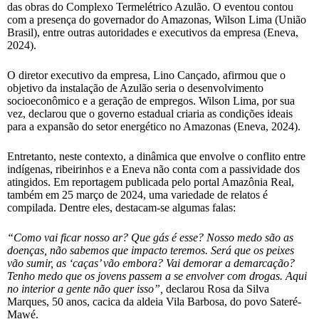
das obras do Complexo Termelétrico Azulão. O eventou contou
com a presença do governador do Amazonas, Wilson Lima (União
Brasil), entre outras autoridades e executivos da empresa (Eneva,
2024).
O diretor executivo da empresa, Lino Cançado, afirmou que o
objetivo da instalação de Azulão seria o desenvolvimento
socioeconômico e a geração de empregos. Wilson Lima, por sua
vez, declarou que o governo estadual criaria as condições ideais
para a expansão do setor energético no Amazonas (Eneva, 2024).
Entretanto, neste contexto, a dinâmica que envolve o conflito entre
indígenas, ribeirinhos e a Eneva não conta com a passividade dos
atingidos. Em reportagem publicada pelo portal Amazônia Real,
também em 25 março de 2024, uma variedade de relatos é
compilada. Dentre eles, destacam-se algumas falas:
“Como vai ficar nosso ar? Que gás é esse? Nosso medo são as
doenças, não sabemos que impacto teremos. Será que os peixes
vão sumir, as ‘caças’ vão embora? Vai demorar a demarcação?
Tenho medo que os jovens passem a se envolver com drogas. Aqui
no interior a gente não quer isso”,
declarou Rosa da Silva
Marques, 50 anos, cacica da aldeia Vila Barbosa, do povo Sateré-
Mawé.