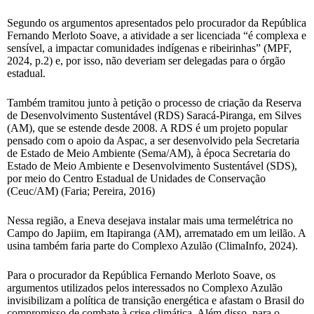
Segundo os argumentos apresentados pelo procurador da República
Fernando Merloto Soave, a atividade a ser licenciada “é complexa e
sensível, a impactar comunidades indígenas e ribeirinhas” (MPF,
2024, p.2) e, por isso, não deveriam ser delegadas para o órgão
estadual.
Também tramitou junto à petição o processo de criação da Reserva
de Desenvolvimento Sustentável (RDS) Saracá-Piranga, em Silves
(AM), que se estende desde 2008. A RDS é um projeto popular
pensado com o apoio da Aspac, a ser desenvolvido pela Secretaria
de Estado de Meio Ambiente (Sema/AM), à época Secretaria do
Estado de Meio Ambiente e Desenvolvimento Sustentável (SDS),
por meio do Centro Estadual de Unidades de Conservação
(Ceuc/AM) (Faria; Pereira, 2016)
Nessa região, a Eneva desejava instalar mais uma termelétrica no
Campo do Japiim, em Itapiranga (AM), arrematado em um leilão. A
usina também faria parte do Complexo Azulão (ClimaInfo, 2024).
Para o procurador da República Fernando Merloto Soave, os
argumentos utilizados pelos interessados no Complexo Azulão
invisibilizam a política de transição energética e afastam o Brasil do
compromisso de combate à crise climática. Além disso, para o