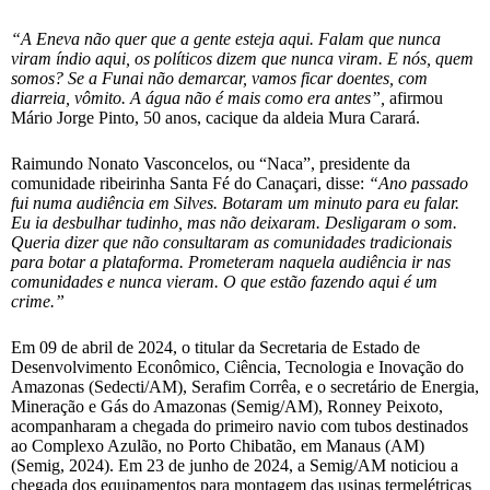
“A Eneva não quer que a gente esteja aqui. Falam que nunca
viram índio aqui, os políticos dizem que nunca viram. E nós, quem
somos? Se a Funai não demarcar, vamos ficar doentes, com
diarreia, vômito. A água não é mais como era antes”,
afirmou
Mário Jorge Pinto, 50 anos, cacique da aldeia Mura Carará.
Raimundo Nonato Vasconcelos, ou “Naca”, presidente da
comunidade ribeirinha Santa Fé do Canaçari, disse:
“Ano passado
fui numa audiência em Silves. Botaram um minuto para eu falar.
Eu ia desbulhar tudinho, mas não deixaram. Desligaram o som.
Queria dizer que não consultaram as comunidades tradicionais
para botar a plataforma. Prometeram naquela audiência ir nas
comunidades e nunca vieram. O que estão fazendo aqui é um
crime.”
Em 09 de abril de 2024, o titular da Secretaria de Estado de
Desenvolvimento Econômico, Ciência, Tecnologia e Inovação do
Amazonas (Sedecti/AM), Serafim Corrêa, e o secretário de Energia,
Mineração e Gás do Amazonas (Semig/AM), Ronney Peixoto,
acompanharam a chegada do primeiro navio com tubos destinados
ao Complexo Azulão, no Porto Chibatão, em Manaus (AM)
(Semig, 2024). Em 23 de junho de 2024, a Semig/AM noticiou a
chegada dos equipamentos para montagem das usinas termelétricas