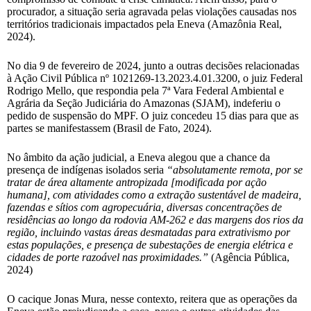
procurador, a situação seria agravada pelas violações causadas nos
territórios tradicionais impactados pela Eneva (Amazônia Real,
2024).
No dia 9 de fevereiro de 2024, junto a outras decisões relacionadas
à Ação Civil Pública nº 1021269-13.2023.4.01.3200, o juiz Federal
Rodrigo Mello, que respondia pela 7ª Vara Federal Ambiental e
Agrária da Seção Judiciária do Amazonas (SJAM), indeferiu o
pedido de suspensão do MPF. O juiz concedeu 15 dias para que as
partes se manifestassem (Brasil de Fato, 2024).
No âmbito da ação judicial, a Eneva alegou que a chance da
presença de indígenas isolados seria
“absolutamente remota, por se
tratar de área altamente antropizada [modificada por ação
humana], com atividades como a extração sustentável de madeira,
fazendas e sítios com agropecuária, diversas concentrações de
residências ao longo da rodovia AM-262 e das margens dos rios da
região, incluindo vastas áreas desmatadas para extrativismo por
estas populações, e presença de subestações de energia elétrica e
cidades de porte razoável nas proximidades.”
(Agência Pública,
2024)
O cacique Jonas Mura, nesse contexto, reitera que as operações da