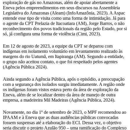
exploração de gás no Amazonas, além de apoiar abertamente a
Eneva pelos empreendimentos em seus discursos na Assembleia
Legislativa do Amazonas (Aleam) (InfoAmazônia, 2023). A Aspac
entende esse tipo de visita como uma forma de intimidação. Já para
o agente da CPT Prelazia de Itacoatiara (AM), Jorge Barros, o não
reconhecimento dos povos tradicionais da região pelo Estado, por si
só, já configura uma forma de violência (Cimi, 2023).
Em 12 de agosto de 2023, a equipe da CPT se deparou com
indígenas em isolamento voluntário em levantamento realizado às
margens do rio Uatumã, em Itapiranga (AM). Segundo a entidade,
o grupo não aceitou contato, o que foi respeitado pelos agentes
(Agência Pública 2024).
Ainda segundo a Agência Pública, após o episódio, a preocupação
com a segurança dos isolados surgiu imediatamente. A região onde
os indígenas foram vistos estava perto da área de exploração da
Eneva, além de se localizar dentro da área de manejo de outra
empresa, a madeireira Mil Madeiras (Agência Pública, 2024).
Novamente, no dia 1º de setembro de 2023, o MPF recomendou ao
IPAAM e à Eneva que as duas audiências públicas convocadas
fossem suspensas até a elaboração do ECI. Dessa vez, o objetivo
seria discutir o projeto Azulão 950 – uma ramificação do Complexo