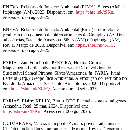
ENEVA. Relatório de Impacto Ambiental (RIMA). Silves (AM) e
Itapiranga (AM), 2023. Disponível em:
https://shre.ink/tSKn
.
Acesso em: 06 ago. 2025.
ENEVA. Relatório de Impacto Ambiental (Rima) do Projeto de
produção e escoamento de hidrocarbonetos do Complexo Azulão e
adjacências, Bacia do Amazona. Silves (AM) e Itapiranga (AM).
Rev 1. Março de 2023. Disponível em:
https://shre.ink/tSKU
.
Acesso em: 06 ago. 2025.
FARIA, Ivani Ferreira de; PEREIRA, Heloísa Correa.
Mapeamento Participativo na Reserva de Desenvolvimento
Sustentável Saracá Piranga, Silves/Amazonas.
In
: FARIA, Ivani
Ferreira (Org.). Geopolítica Ambiental. A Produção do Território no
Estado do Amazonas. São Paulo: Annablume, 2006. Disponível
em:
https://shre.ink/S8EQ
. Acesso em: 28 set. 2025.
FARIAS, Elaíze; KELLY, Bruno. BTG Pactual apaga os indígenas.
Amazônia Real, 25 mar. 2024. Disponível em:
https://shre.ink/tSKm
. Acesso em: 06 ago. 2025.
GUIMARÃES, Márcia. Campo do Azulão: povos tradicionais e
CPT denunciam Eneva por ameaças de morte. Revista Cenarium,