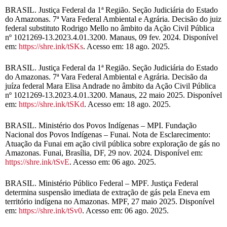
BRASIL. Justiça Federal da 1ª Região. Seção Judiciária do Estado
do Amazonas. 7ª Vara Federal Ambiental e Agrária. Decisão do juiz
federal substituto Rodrigo Mello no âmbito da Ação Civil Pública
nº 1021269-13.2023.4.01.3200. Manaus, 09 fev. 2024. Disponível
em:
https://shre.ink/tSKs
. Acesso em: 18 ago. 2025.
BRASIL. Justiça Federal da 1ª Região. Seção Judiciária do Estado
do Amazonas. 7ª Vara Federal Ambiental e Agrária. Decisão da
juíza federal Mara Elisa Andrade no âmbito da Ação Civil Pública
nº 1021269-13.2023.4.01.3200. Manaus, 22 maio 2025. Disponível
em:
https://shre.ink/tSKd
. Acesso em: 18 ago. 2025.
BRASIL. Ministério dos Povos Indígenas – MPI. Fundação
Nacional dos Povos Indígenas – Funai. Nota de Esclarecimento:
Atuação da Funai em ação civil pública sobre exploração de gás no
Amazonas. Funai, Brasília, DF, 29 nov. 2024. Disponível em:
https://shre.ink/tSvE
. Acesso em: 06 ago. 2025.
BRASIL. Ministério Público Federal – MPF. Justiça Federal
determina suspensão imediata de extração de gás pela Eneva em
território indígena no Amazonas. MPF, 27 maio 2025. Disponível
em:
https://shre.ink/tSv0
. Acesso em: 06 ago. 2025.