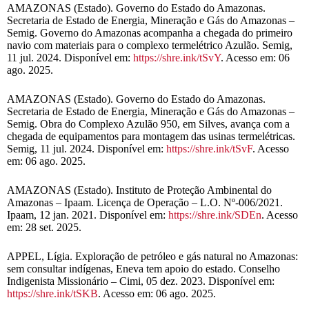
AMAZONAS (Estado). Governo do Estado do Amazonas.
Secretaria de Estado de Energia, Mineração e Gás do Amazonas –
Semig. Governo do Amazonas acompanha a chegada do primeiro
navio com materiais para o complexo termelétrico Azulão. Semig,
11 jul. 2024. Disponível em:
https://shre.ink/tSvY
. Acesso em: 06
ago. 2025.
AMAZONAS (Estado). Governo do Estado do Amazonas.
Secretaria de Estado de Energia, Mineração e Gás do Amazonas –
Semig. Obra do Complexo Azulão 950, em Silves, avança com a
chegada de equipamentos para montagem das usinas termelétricas.
Semig, 11 jul. 2024. Disponível em:
https://shre.ink/tSvF
. Acesso
em: 06 ago. 2025.
AMAZONAS (Estado). Instituto de Proteção Ambinental do
Amazonas – Ipaam. Licença de Operação – L.O. Nº-006/2021.
Ipaam, 12 jan. 2021. Disponível em:
https://shre.ink/SDEn
. Acesso
em: 28 set. 2025.
APPEL, Lígia. Exploração de petróleo e gás natural no Amazonas:
sem consultar indígenas, Eneva tem apoio do estado. Conselho
Indigenista Missionário – Cimi, 05 dez. 2023. Disponível em:
https://shre.ink/tSKB
. Acesso em: 06 ago. 2025.