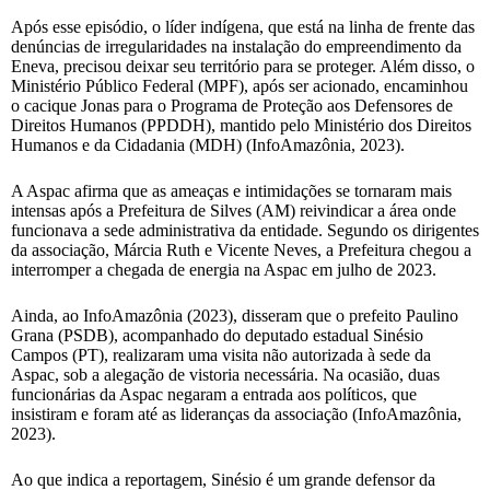
Após esse episódio, o líder indígena, que está na linha de frente das
denúncias de irregularidades na instalação do empreendimento da
Eneva, precisou deixar seu território para se proteger. Além disso, o
Ministério Público Federal (MPF), após ser acionado, encaminhou
o cacique Jonas para o Programa de Proteção aos Defensores de
Direitos Humanos (PPDDH), mantido pelo Ministério dos Direitos
Humanos e da Cidadania (MDH) (InfoAmazônia, 2023).
A Aspac afirma que as ameaças e intimidações se tornaram mais
intensas após a Prefeitura de Silves (AM) reivindicar a área onde
funcionava a sede administrativa da entidade. Segundo os dirigentes
da associação, Márcia Ruth e Vicente Neves, a Prefeitura chegou a
interromper a chegada de energia na Aspac em julho de 2023.
Ainda, ao InfoAmazônia (2023), disseram que o prefeito Paulino
Grana (PSDB), acompanhado do deputado estadual Sinésio
Campos (PT), realizaram uma visita não autorizada à sede da
Aspac, sob a alegação de vistoria necessária. Na ocasião, duas
funcionárias da Aspac negaram a entrada aos políticos, que
insistiram e foram até as lideranças da associação (InfoAmazônia,
2023).
Ao que indica a reportagem, Sinésio é um grande defensor da