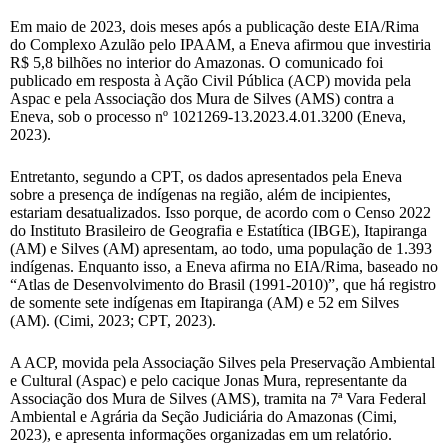
Em maio de 2023, dois meses após a publicação deste EIA/Rima
do Complexo Azulão pelo IPAAM, a Eneva afirmou que investiria
R$ 5,8 bilhões no interior do Amazonas. O comunicado foi
publicado em resposta à Ação Civil Pública (ACP) movida pela
Aspac e pela Associação dos Mura de Silves (AMS) contra a
Eneva, sob o processo nº 1021269-13.2023.4.01.3200 (Eneva,
2023).
Entretanto, segundo a CPT, os dados apresentados pela Eneva
sobre a presença de indígenas na região, além de incipientes,
estariam desatualizados. Isso porque, de acordo com o Censo 2022
do Instituto Brasileiro de Geografia e Estatítica (IBGE), Itapiranga
(AM) e Silves (AM) apresentam, ao todo, uma população de 1.393
indígenas. Enquanto isso, a Eneva afirma no EIA/Rima, baseado no
“Atlas de Desenvolvimento do Brasil (1991-2010)”, que há registro
de somente sete indígenas em Itapiranga (AM) e 52 em Silves
(AM). (Cimi, 2023; CPT, 2023).
A ACP, movida pela Associação Silves pela Preservação Ambiental
e Cultural (Aspac) e pelo cacique Jonas Mura, representante da
Associação dos Mura de Silves (AMS), tramita na 7ª Vara Federal
Ambiental e Agrária da Seção Judiciária do Amazonas (Cimi,
2023), e apresenta informações organizadas em um relatório.