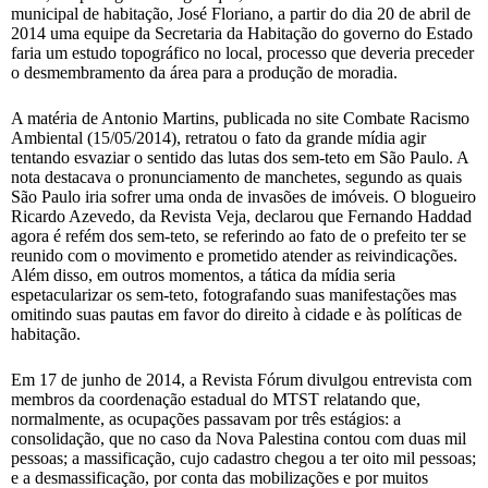
municipal de habitação, José Floriano, a partir do dia 20 de abril de
2014 uma equipe da Secretaria da Habitação do governo do Estado
faria um estudo topográfico no local, processo que deveria preceder
o desmembramento da área para a produção de moradia.
A matéria de Antonio Martins, publicada no site Combate Racismo
Ambiental (15/05/2014), retratou o fato da grande mídia agir
tentando esvaziar o sentido das lutas dos sem-teto em São Paulo. A
nota destacava o pronunciamento de manchetes, segundo as quais
São Paulo iria sofrer uma onda de invasões de imóveis. O blogueiro
Ricardo Azevedo, da Revista Veja, declarou que Fernando Haddad
agora é refém dos sem-teto, se referindo ao fato de o prefeito ter se
reunido com o movimento e prometido atender as reivindicações.
Além disso, em outros momentos, a tática da mídia seria
espetacularizar os sem-teto, fotografando suas manifestações mas
omitindo suas pautas em favor do direito à cidade e às políticas de
habitação.
Em 17 de junho de 2014, a Revista Fórum divulgou entrevista com
membros da coordenação estadual do MTST relatando que,
normalmente, as ocupações passavam por três estágios: a
consolidação, que no caso da Nova Palestina contou com duas mil
pessoas; a massificação, cujo cadastro chegou a ter oito mil pessoas;
e a desmassificação, por conta das mobilizações e por muitos