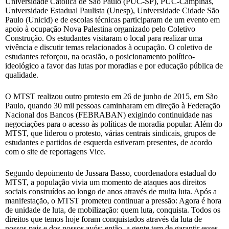
Universidade Católica de São Paulo (PUC-SP), PUC-Campinas,
Universidade Estadual Paulista (Unesp), Universidade Cidade São
Paulo (Unicid) e de escolas técnicas participaram de um evento em
apoio à ocupação Nova Palestina organizado pelo Coletivo
Construção. Os estudantes visitaram o local para realizar uma
vivência e discutir temas relacionados à ocupação. O coletivo de
estudantes reforçou, na ocasião, o posicionamento político-
ideológico a favor das lutas por moradias e por educação pública de
qualidade.
O MTST realizou outro protesto em 26 de junho de 2015, em São
Paulo, quando 30 mil pessoas caminharam em direção à Federação
Nacional dos Bancos (FEBRABAN) exigindo continuidade nas
negociações para o acesso às políticas de moradia popular. Além do
MTST, que liderou o protesto, várias centrais sindicais, grupos de
estudantes e partidos de esquerda estiveram presentes, de acordo
com o site de reportagens Vice.
Segundo depoimento de Jussara Basso, coordenadora estadual do
MTST, a população vivia um momento de ataques aos direitos
sociais construídos ao longo de anos através de muita luta. Após a
manifestação, o MTST prometeu continuar a pressão: Agora é hora
de unidade de luta, de mobilização: quem luta, conquista. Todos os
direitos que temos hoje foram conquistados através da luta de
nossos pais e dos nossos avós; então, a gente tem de garantir esses