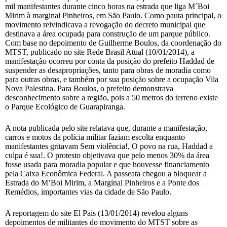
mil manifestantes durante cinco horas na estrada que liga M´Boi
Mirim à marginal Pinheiros, em São Paulo. Como pauta principal, o
movimento reivindicava a revogação do decreto municipal que
destinava a área ocupada para construção de um parque público.
Com base no depoimento de Guilherme Boulos, da coordenação do
MTST, publicado no site Rede Brasil Atual (10/01/2014), a
manifestação ocorreu por conta da posição do prefeito Haddad de
suspender as desapropriações, tanto para obras de moradia como
para outras obras, e também por sua posição sobre a ocupação Vila
Nova Palestina. Para Boulos, o prefeito demonstrava
desconhecimento sobre a região, pois a 50 metros do terreno existe
o Parque Ecológico de Guarapiranga.
A nota publicada pelo site relatava que, durante a manifestação,
carros e motos da polícia militar faziam escolta enquanto
manifestantes gritavam Sem violência!, O povo na rua, Haddad a
culpa é sua!. O protesto objetivava que pelo menos 30% da área
fosse usada para moradia popular e que houvesse financiamento
pela Caixa Econômica Federal. A passeata chegou a bloquear a
Estrada do M’Boi Mirim, a Marginal Pinheiros e a Ponte dos
Remédios, importantes vias da cidade de São Paulo.
A reportagem do site El Pais (13/01/2014) revelou alguns
depoimentos de militantes do movimento do MTST sobre as