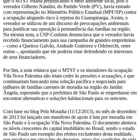
que o MTST estaria prejudicando o meio ambiente local, pois o
vereador Gilberto Natalini, do Partido Verde (PV), havia entrado
com representação no Ministério Público Estadual (MPF/SP) contra
a ocupação alegando risco à represa do Guarapiranga. Assim, o
vereador se utilizou de um discurso de preocupações ambientais
para justificar sua oposição à permanência das famílias na região.
Na mesma nota, a CSP-Conlutas denunciava que o vereador havia
recebido financiamento para sua campanha de grandes empreiteiras
– como a Queiroz Galvão, Andrade Gutierrez e Odebrecht, entre
outras -, apontando que ele poderia estar defendendo os interesses
de seus financiadores.
Por fim, a nota relatava que o MTST e os moradores da ocupação
Vila Nova Palestina não iriam ceder às pressões e acusações, e que
continuariam buscando uma solução pacífica e negociada para
milhares de famílias carentes de moradia na região do Jardim
Ângela, esperando que a prefeitura de São Paulo se empenhasse em
encontrar alternativas e soluções habitacionais para os sem-teto.
Com base no blog Pela Moradia (11/12/2013), no mês de dezembro
de 2013 foi lançado um manifesto de apoio à luta por moradia em
São Paulo e à ocupação Vila Nova Palestina. O documento alertava
os níveis crescentes do capital imobiliário no Brasil, sendo o estado
de São Paulo um exemplo dos efeitos excludentes desta realidade,
que resultava em situações de despejos, piora das condições de vida