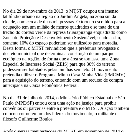
No dia 29 de novembro de 2013, o MTST ocupou um imenso
latifúndio urbano na região do Jardim Ângela, na zona sul da
cidade, com cerca de duas mil pessoas. O terreno escolhido para a
ocupação tem um milhão de metros quadrados e se trata de um
trecho do cordão verde da represa Guarapiranga enquadrado como
Zona de Proteção e Desenvolvimento Sustentável; sendo assim,
somente 10% do espaço poderiam ser utilizados para moradia.
Desta forma, o MTST reivindicou que a prefeitura revogasse o
decreto municipal que determina a construção de um parque
ecológico na região, de forma que a área se tornasse uma Zona
Especial de Interesse Social (ZEIS) para que 30% do terreno
pudessem ser habitados pelas famílias sem teto. O movimento
pretendia utilizar o Programa Minha Casa Minha Vida (PMCMV)
para a aquisição do terreno, entrando com um recurso de compra
antecipada na Caixa Econômica Federal.
No dia 31 de julho de 2014, o Ministério Público Estadual de São
Paulo (MPE/SP) entrou com uma ação na justiça para proibir
convênios ou parcerias entre a prefeitura e o MTST. A ação também
colocou como réu um dos líderes do movimento, o militante e
filósofo Guilherme Boulos.
Após diversas manifestações do MTST, em novembro de 2014 o