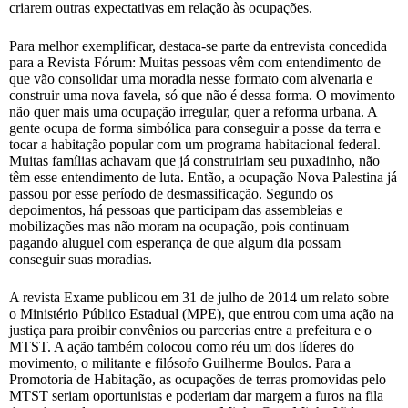
criarem outras expectativas em relação às ocupações.
Para melhor exemplificar, destaca-se parte da entrevista concedida
para a Revista Fórum: Muitas pessoas vêm com entendimento de
que vão consolidar uma moradia nesse formato com alvenaria e
construir uma nova favela, só que não é dessa forma. O movimento
não quer mais uma ocupação irregular, quer a reforma urbana. A
gente ocupa de forma simbólica para conseguir a posse da terra e
tocar a habitação popular com um programa habitacional federal.
Muitas famílias achavam que já construiriam seu puxadinho, não
têm esse entendimento de luta. Então, a ocupação Nova Palestina já
passou por esse período de desmassificação. Segundo os
depoimentos, há pessoas que participam das assembleias e
mobilizações mas não moram na ocupação, pois continuam
pagando aluguel com esperança de que algum dia possam
conseguir suas moradias.
A revista Exame publicou em 31 de julho de 2014 um relato sobre
o Ministério Público Estadual (MPE), que entrou com uma ação na
justiça para proibir convênios ou parcerias entre a prefeitura e o
MTST. A ação também colocou como réu um dos líderes do
movimento, o militante e filósofo Guilherme Boulos. Para a
Promotoria de Habitação, as ocupações de terras promovidas pelo
MTST seriam oportunistas e poderiam dar margem a furos na fila