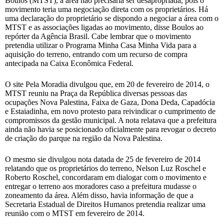
Boulos (MTST), a área não precisaria ser desapropriada, pois o
movimento teria uma negociação direta com os proprietários. Há
uma declaração do proprietário se dispondo a negociar a área com o
MTST e as associações ligadas ao movimento, disse Boulos ao
repórter da Agência Brasil. Cabe lembrar que o movimento
pretendia utilizar o Programa Minha Casa Minha Vida para a
aquisição do terreno, entrando com um recurso de compra
antecipada na Caixa Econômica Federal.
O site Pela Moradia divulgou que, em 20 de fevereiro de 2014, o
MTST reuniu na Praça da República diversas pessoas das
ocupações Nova Palestina, Faixa de Gaza, Dona Deda, Capadócia
e Estaiadinha, em novo protesto para reivindicar o cumprimento de
compromissos da gestão municipal. A nota relatava que a prefeitura
ainda não havia se posicionado oficialmente para revogar o decreto
de criação do parque na região da Nova Palestina.
O mesmo sie divulgou nota datada de 25 de fevereiro de 2014
relatando que os proprietários do terreno, Nelson Luz Roschel e
Roberto Roschel, concordaram em dialogar com o movimento e
entregar o terreno aos moradores caso a prefeitura mudasse o
zoneamento da área. Além disso, havia informação de que a
Secretaria Estadual de Direitos Humanos pretendia realizar uma
reunião com o MTST em fevereiro de 2014.