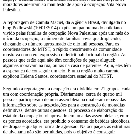
moradores aderiram ao manifesto de apoio à ocupação Vila Nova
Palestina.
A reportagem de Camila Maciel, da Agência Brasil, divulgada no
blog Pedlowski (10/01/2014) expôs um panorama do cotidiano
vivido pelas famílias da ocupação Nova Palestina: após um mês do
início da ocupação, o número de famílias havia quadruplicado,
chegando ao número aproximado de oito mil pessoas. Para os
coordenadores do MTST, o rápido crescimento da comunidade
mostrava como era expressivo o déficit habitacional da região. As
pessoas que estão aqui não têm condições de pagar aluguel;
algumas moravam na rua, outras na casa de parentes. Aqui, eles têm
a esperança de conseguir um teto. É uma região muito carente,
explicou Helena Santos, coordenadora estadual do MTST.
Segundo a reportagem, a ocupação era dividida em 21 grupos, cada
um com coordenação própria. Diariamente, cerca de quatro mil
pessoas participavam de uma assembleia na qual eram repassadas
informações sobre as negociações para a construção de moradias
definitivas, dentre outras questões. O processo de elaboração do
estatuto da ocupação foi aprovado em uma das assembleias e, entre
os pontos acordados, era proibido o consumo de bebidas alcoólicas,
de drogas e qualquer forma de agressão. Na ocupação, as estruturas
de alvenaria não são permitidas, pois o objetivo é conseguir