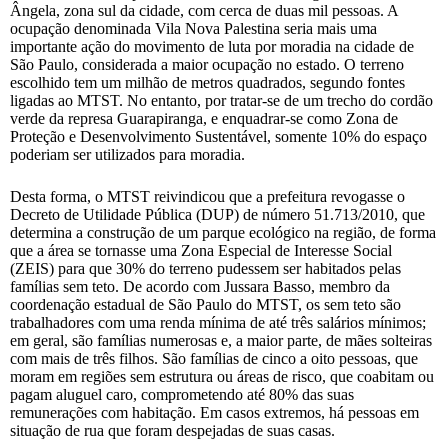
Ângela, zona sul da cidade, com cerca de duas mil pessoas. A
ocupação denominada Vila Nova Palestina seria mais uma
importante ação do movimento de luta por moradia na cidade de
São Paulo, considerada a maior ocupação no estado. O terreno
escolhido tem um milhão de metros quadrados, segundo fontes
ligadas ao MTST. No entanto, por tratar-se de um trecho do cordão
verde da represa Guarapiranga, e enquadrar-se como Zona de
Proteção e Desenvolvimento Sustentável, somente 10% do espaço
poderiam ser utilizados para moradia.
Desta forma, o MTST reivindicou que a prefeitura revogasse o
Decreto de Utilidade Pública (DUP) de número 51.713/2010, que
determina a construção de um parque ecológico na região, de forma
que a área se tornasse uma Zona Especial de Interesse Social
(ZEIS) para que 30% do terreno pudessem ser habitados pelas
famílias sem teto. De acordo com Jussara Basso, membro da
coordenação estadual de São Paulo do MTST, os sem teto são
trabalhadores com uma renda mínima de até três salários mínimos;
em geral, são famílias numerosas e, a maior parte, de mães solteiras
com mais de três filhos. São famílias de cinco a oito pessoas, que
moram em regiões sem estrutura ou áreas de risco, que coabitam ou
pagam aluguel caro, comprometendo até 80% das suas
remunerações com habitação. Em casos extremos, há pessoas em
situação de rua que foram despejadas de suas casas.