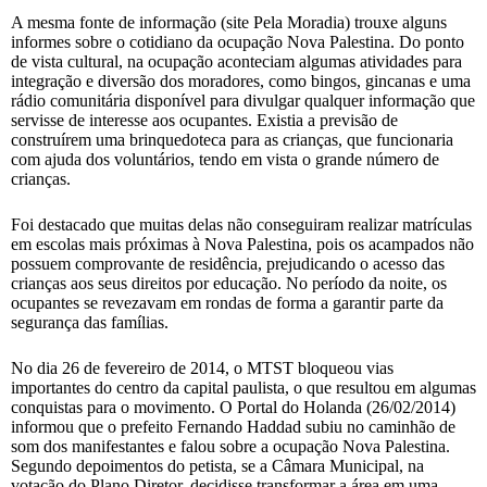
A mesma fonte de informação (site Pela Moradia) trouxe alguns
informes sobre o cotidiano da ocupação Nova Palestina. Do ponto
de vista cultural, na ocupação aconteciam algumas atividades para
integração e diversão dos moradores, como bingos, gincanas e uma
rádio comunitária disponível para divulgar qualquer informação que
servisse de interesse aos ocupantes. Existia a previsão de
construírem uma brinquedoteca para as crianças, que funcionaria
com ajuda dos voluntários, tendo em vista o grande número de
crianças.
Foi destacado que muitas delas não conseguiram realizar matrículas
em escolas mais próximas à Nova Palestina, pois os acampados não
possuem comprovante de residência, prejudicando o acesso das
crianças aos seus direitos por educação. No período da noite, os
ocupantes se revezavam em rondas de forma a garantir parte da
segurança das famílias.
No dia 26 de fevereiro de 2014, o MTST bloqueou vias
importantes do centro da capital paulista, o que resultou em algumas
conquistas para o movimento. O Portal do Holanda (26/02/2014)
informou que o prefeito Fernando Haddad subiu no caminhão de
som dos manifestantes e falou sobre a ocupação Nova Palestina.
Segundo depoimentos do petista, se a Câmara Municipal, na
votação do Plano Diretor, decidisse transformar a área em uma