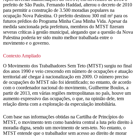
prefeito de São Paulo, Fernando Haddad, alterou o decreto de 2010
para permitir a construção de 3.500 moradias populares na
ocupação Nova Palestina. O prefeito destinou 300 mil m² para os
futuros prédios do Programa Minha Casa Minha Vida. Apesar da
medida sancionada pela prefeitura, membros do MTST fizeram
severas críticas à gestão municipal, alegando que a questão da Nova
Palestina poderia ter sido muito melhor trabalhada entre o
movimento e o governo.
Contexto Ampliado
O Movimento dos Trabalhadores Sem Teto (MTST) surgiu no final
dos anos 1990 e veio crescendo em número de ocupações e atuação
territorial até chegar à nacionalização em 2009. O número preciso
de ocupações do MTST não foi identificado; no entanto, de acordo
com o coordenador nacional do movimento, Guilherme Boulos, a
partir de 2013, em várias regiões metropolitanas no país, houve um
aumento expressivo das ocupações, o que, na opinião dele, tem
relação direta com a exploração da especulação imobiliária.
Com base nas informações obtidas na Cartilha de Princípios do
MTST, o movimento tem como bandeira central a luta pelo direito à
moradia digna, sendo um movimento de sem-teto. No entanto, o
MTST entende que o trabalhador sem acesso ao direito de morar