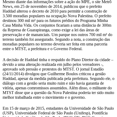
Mesmo diante das informações sobre a ação do MPE, o site Metrô
News, em 25 de novembro de 2014, publicou que o prefeito
Haddad alterou o decreto de 2010 para permitir a construção de
3.500 moradias populares na ocupação Nova Palestina. O prefeito
destinou 300 mil m² para os futuros prédios do Programa Minha
Casa Minha Vida. Os conjuntos ficariam a uma distância de 300m
da Represa de Guarapiranga, como exige a lei das áreas de
preservação e de mananciais. Um parque nos outros 700 mil m² do
terreno também foi assegurado. Segundo a nota, a construção das
moradias populares no terreno deveria ser feita em uma parceria
entre o MTST, a prefeitura e o Governo Federal.
A decisão de Haddad tinha o respaldo do Plano Diretor da cidade –
devido a uma alteração realizada em julho pelos vereadores -,
aprovado sob pressão e protestos do MTST. O jornal Estadão
(24/11/2014) divulgou que Guilherme Boulos criticou a gestão
Haddad, apesar da medida publicada pela prefeitura. Segundo ele, o
diálogo com a gestão seria muito ruim e não havia garantia de
vitória, apenas comromissos assumidos. Além disso, o militante do
MTST disse que a questão da Nova Palestina poderia ter sido muito
melhor trabalhada entre o movimento e o governo.
Em 15 de março de 2015, estudantes da Universidade de São Paulo
(USP), Universidade Federal de São Paulo (Unifesp), Pontifícia