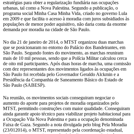
estratégias para obter a regularização fundiária nas ocupações
urbanas, tal como a Nova Palestina. Segundo a publicação, o
programa social Minha Casa Minha Vida, criado no governo Lula
em 2009 e que facilita o acesso à moradia com juros subsidiados às
populações de menor poder aquisitivo, não daria conta da enorme
demanda por moradia na cidade de São Paulo.
No dia 21 de janeiro de 2014, o MTST organizou duas marchas
que se posicionaram no entorno do Palácio dos Bandeirantes, em
São Paulo. Segundo fontes do movimento, as marchas reuniram
mais de 10 mil pessoas, sendo que a Polícia Militar calculou cerca
de oito mil participantes. Após duas horas de marcha, uma comissão
com dez representantes dos movimentos ligados às ocupações em
São Paulo foi recebida pelo Governador Geraldo Alckmin e a
Presidência da Companhia de Saneamento Básico do Estado de
São Paulo (SABESP).
Na reunião, os movimentos sociais conseguiram negociar o
aumento do aporte para projetos de moradia organizados pelo
MTST, permitindo construções com maior qualidade. Conseguiram
ainda garantir apoio técnico para viabilizar projeto habitacional para
a Ocupação Vila Nova Palestina e para a ocupação denominada
Faixa de Gaza. Segundo a nota divulgada pelo blog Pela Moradia
(23/012014), o MTST, representado pela coordenação estadual,