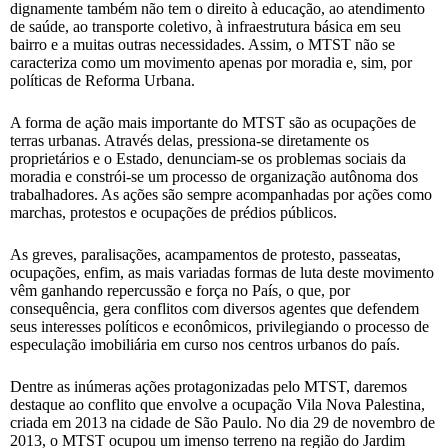
dignamente também não tem o direito à educação, ao atendimento
de saúde, ao transporte coletivo, à infraestrutura básica em seu
bairro e a muitas outras necessidades. Assim, o MTST não se
caracteriza como um movimento apenas por moradia e, sim, por
políticas de Reforma Urbana.
A forma de ação mais importante do MTST são as ocupações de
terras urbanas. Através delas, pressiona-se diretamente os
proprietários e o Estado, denunciam-se os problemas sociais da
moradia e constrói-se um processo de organização autônoma dos
trabalhadores. As ações são sempre acompanhadas por ações como
marchas, protestos e ocupações de prédios públicos.
As greves, paralisações, acampamentos de protesto, passeatas,
ocupações, enfim, as mais variadas formas de luta deste movimento
vêm ganhando repercussão e força no País, o que, por
consequência, gera conflitos com diversos agentes que defendem
seus interesses políticos e econômicos, privilegiando o processo de
especulação imobiliária em curso nos centros urbanos do país.
Dentre as inúmeras ações protagonizadas pelo MTST, daremos
destaque ao conflito que envolve a ocupação Vila Nova Palestina,
criada em 2013 na cidade de São Paulo. No dia 29 de novembro de
2013, o MTST ocupou um imenso terreno na região do Jardim