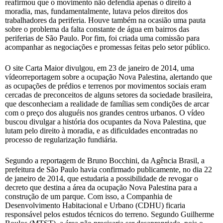
reafirmou que o movimento não defendia apenas o direito à
moradia, mas, fundamentalmente, lutava pelos direitos dos
trabalhadores da periferia. Houve também na ocasião uma pauta
sobre o problema da falta constante de água em bairros das
periferias de São Paulo. Por fim, foi criada uma comissão para
acompanhar as negociações e promessas feitas pelo setor público.
O site Carta Maior divulgou, em 23 de janeiro de 2014, uma
vídeorreportagem sobre a ocupação Nova Palestina, alertando que
as ocupações de prédios e terrenos por movimentos sociais eram
cercadas de preconceitos de alguns setores da sociedade brasileira,
que desconheciam a realidade de famílias sem condições de arcar
com o preço dos aluguéis nos grandes centros urbanos. O vídeo
buscou divulgar a história dos ocupantes da Nova Palestina, que
lutam pelo direito à moradia, e as dificuldades encontradas no
processo de regularização fundiária.
Segundo a reportagem de Bruno Bocchini, da Agência Brasil, a
prefeitura de São Paulo havia confirmado publicamente, no dia 22
de janeiro de 2014, que estudaria a possibilidade de revogar o
decreto que destina a área da ocupação Nova Palestina para a
construção de um parque. Com isso, a Companhia de
Desenvolvimento Habitacional e Urbano (CDHU) ficaria
responsável pelos estudos técnicos do terreno. Segundo Guilherme