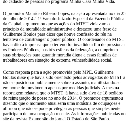
do cadastro de pessoas no programa Minha Casa Minha Vida.
O promotor Maurício Ribeiro Lopes, na ação apresentada no dia 25
de julho de 2014 à 1ª Vara do Juizado Especial da Fazenda Pública
da Capital, argumentou que as ações do MTST violavam o
princípio da moralidade administrativa e destacou uma frase de
Guilherme Boulos para dizer que houve confissão do réu na
tentativa de constranger o poder público. O coordenador do MTST
havia dito à imprensa que o terreno foi invadido a fim de pressionar
os Poderes Públicos, nas três esferas da federação, a cumprirem
suas obrigações para garantir moradia digna a essas famílias de
trabalhadores em situação de extrema vulnerabilidade social.
Como resposta para a ação promovida pelo MPE, Guilherme
Boulos disse que havia sido orientado pelos advogados do MTST a
não se posicionar publicamente sobre o assunto, manifestando-se
em nome do movimento apenas por medidas judiciais. A mesma
reportagem relatava que o MTST já havia sido alvo de 18 pedidos
de reintegração de posse no ano de 2014. O promotor argumentou
dizendo que o momento atual seria uma indústria de ocupações e
afirmou que não se pode privilegiar as pessoas que simplesmente
participam de uma ocupação recente. As informações publicadas no
site da revista Exame são do jornal O Estado de São Paulo.