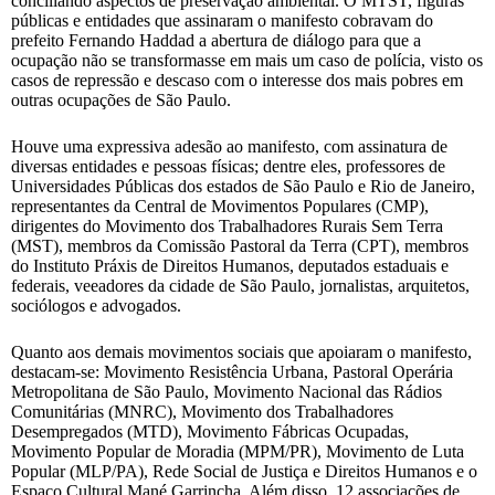
conciliando aspectos de preservação ambiental. O MTST, figuras
públicas e entidades que assinaram o manifesto cobravam do
prefeito Fernando Haddad a abertura de diálogo para que a
ocupação não se transformasse em mais um caso de polícia, visto os
casos de repressão e descaso com o interesse dos mais pobres em
outras ocupações de São Paulo.
Houve uma expressiva adesão ao manifesto, com assinatura de
diversas entidades e pessoas físicas; dentre eles, professores de
Universidades Públicas dos estados de São Paulo e Rio de Janeiro,
representantes da Central de Movimentos Populares (CMP),
dirigentes do Movimento dos Trabalhadores Rurais Sem Terra
(MST), membros da Comissão Pastoral da Terra (CPT), membros
do Instituto Práxis de Direitos Humanos, deputados estaduais e
federais, veeadores da cidade de São Paulo, jornalistas, arquitetos,
sociólogos e advogados.
Quanto aos demais movimentos sociais que apoiaram o manifesto,
destacam-se: Movimento Resistência Urbana, Pastoral Operária
Metropolitana de São Paulo, Movimento Nacional das Rádios
Comunitárias (MNRC), Movimento dos Trabalhadores
Desempregados (MTD), Movimento Fábricas Ocupadas,
Movimento Popular de Moradia (MPM/PR), Movimento de Luta
Popular (MLP/PA), Rede Social de Justiça e Direitos Humanos e o
Espaço Cultural Mané Garrincha. Além disso, 12 associações de