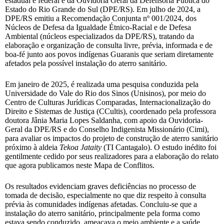
estadual e federal e da Ouvidoria Geral da Defensoria Pública do
Estado do Rio Grande do Sul (DPE/RS). Em julho de 2024, a
DPE/RS emitiu a Recomendação Conjunta nº 001/2024, dos
Núcleos de Defesa da Igualdade Étnico-Racial e de Defesa
Ambiental (núcleos especializados da DPE/RS), tratando da
elaboração e organização de consulta livre, prévia, informada e de
boa-fé junto aos povos indígenas Guaranis que seriam diretamente
afetados pela possível instalação do aterro sanitário.
Em janeiro de 2025, é realizada uma pesquisa conduzida pela
Universidade do Vale do Rio dos Sinos (Unisinos), por meio do
Centro de Culturas Jurídicas Comparadas, Internacionalização do
Direito e Sistemas de Justiça (CCultis), coordenado pela professora
doutora Jânia Maria Lopes Saldanha, com apoio da Ouvidoria-
Geral da DPE/RS e do Conselho Indigenista Missionário (Cimi),
para avaliar os impactos do projeto de construção de aterro sanitário
próximo à aldeia
Tekoa Jataity
(TI Cantagalo). O estudo inédito foi
gentilmente cedido por seus realizadores para a elaboração do relato
que agora publicamos neste Mapa de Conflitos.
Os resultados evidenciam graves deficiências no processo de
tomada de decisão, especialmente no que diz respeito à consulta
prévia às comunidades indígenas afetadas. Concluiu-se que a
instalação do aterro sanitário, principalmente pela forma como
estava sendo conduzido, ameaçava o meio ambiente e a saúde