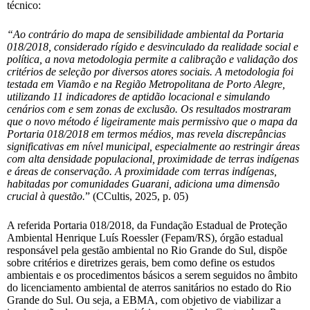
técnico:
“Ao contrário do mapa de sensibilidade ambiental da Portaria
018/2018, considerado rígido e desvinculado da realidade social e
política, a nova metodologia permite a calibração e validação dos
critérios de seleção por diversos atores sociais. A metodologia foi
testada em Viamão e na Região Metropolitana de Porto Alegre,
utilizando 11 indicadores de aptidão locacional e simulando
cenários com e sem zonas de exclusão. Os resultados mostraram
que o novo método é ligeiramente mais permissivo que o mapa da
Portaria 018/2018 em termos médios, mas revela discrepâncias
significativas em nível municipal, especialmente ao restringir áreas
com alta densidade populacional, proximidade de terras indígenas
e áreas de conservação. A proximidade com terras indígenas,
habitadas por comunidades Guarani, adiciona uma dimensão
crucial à questão.
” (CCultis, 2025, p. 05)
A referida Portaria 018/2018, da Fundação Estadual de Proteção
Ambiental Henrique Luís Roessler (Fepam/RS), órgão estadual
responsável pela gestão ambiental no Rio Grande do Sul, dispõe
sobre critérios e diretrizes gerais, bem como define os estudos
ambientais e os procedimentos básicos a serem seguidos no âmbito
do licenciamento ambiental de aterros sanitários no estado do Rio
Grande do Sul. Ou seja, a EBMA, com objetivo de viabilizar a