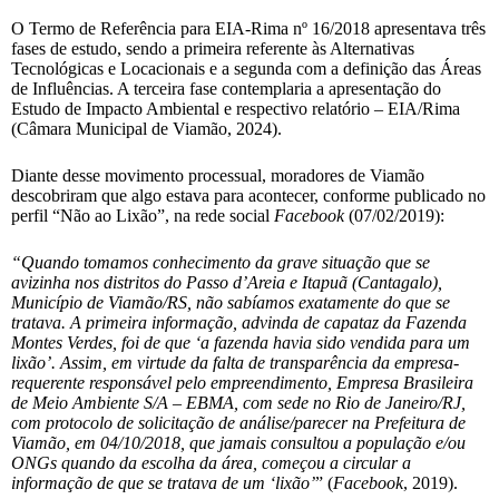
O Termo de Referência para EIA-Rima nº 16/2018 apresentava três
fases de estudo, sendo a primeira referente às Alternativas
Tecnológicas e Locacionais e a segunda com a definição das Áreas
de Influências. A terceira fase contemplaria a apresentação do
Estudo de Impacto Ambiental e respectivo relatório – EIA/Rima
(Câmara Municipal de Viamão, 2024).
Diante desse movimento processual, moradores de Viamão
descobriram que algo estava para acontecer, conforme publicado no
perfil “Não ao Lixão”, na rede social
Facebook
(07/02/2019):
“Quando tomamos conhecimento da grave situação que se
avizinha nos distritos do Passo d’Areia e Itapuã (Cantagalo),
Município de Viamão/RS, não sabíamos exatamente do que se
tratava. A primeira informação, advinda de capataz da Fazenda
Montes Verdes, foi de que ‘a fazenda havia sido vendida para um
lixão’. Assim, em virtude da falta de transparência da empresa-
requerente responsável pelo empreendimento, Empresa Brasileira
de Meio Ambiente S/A – EBMA, com sede no Rio de Janeiro/RJ,
com protocolo de solicitação de análise/parecer na Prefeitura de
Viamão, em 04/10/2018, que jamais consultou a população e/ou
ONGs quando da escolha da área, começou a circular a
informação de que se tratava de um ‘lixão’
” (
Facebook
, 2019).