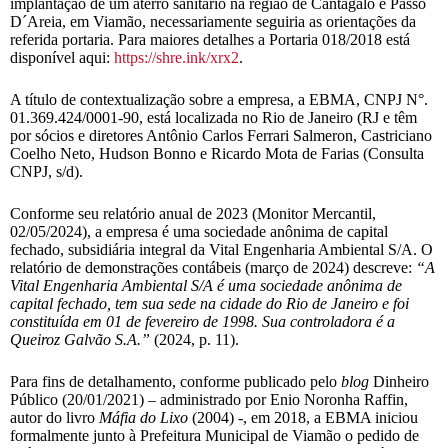
implantação de um aterro sanitário na região de Cantagalo e Passo
D´Areia, em Viamão, necessariamente seguiria as orientações da
referida portaria. Para maiores detalhes a Portaria 018/2018 está
disponível aqui:
https://shre.ink/xrx2
.
A título de contextualização sobre a empresa, a EBMA, CNPJ N°.
01.369.424/0001-90, está localizada no Rio de Janeiro (RJ e têm
por sócios e diretores Antônio Carlos Ferrari Salmeron, Castriciano
Coelho Neto, Hudson Bonno e Ricardo Mota de Farias (Consulta
CNPJ, s/d).
Conforme seu relatório anual de 2023 (Monitor Mercantil,
02/05/2024), a empresa é uma sociedade anônima de capital
fechado, subsidiária integral da Vital Engenharia Ambiental S/A. O
relatório de demonstrações contábeis (março de 2024) descreve:
“A
Vital Engenharia Ambiental S/A é uma sociedade anônima de
capital fechado, tem sua sede na cidade do Rio de Janeiro e foi
constituída em 01 de fevereiro de 1998. Sua controladora é a
Queiroz Galvão S.A.”
(2024, p. 11).
Para fins de detalhamento, conforme publicado pelo
blog
Dinheiro
Público (20/01/2021) – administrado por Enio Noronha Raffin,
autor do livro
Máfia do Lixo
(2004) -, em 2018, a EBMA iniciou
formalmente junto à Prefeitura Municipal de Viamão o pedido de