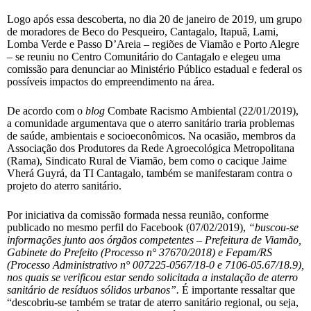
Logo após essa descoberta, no dia 20 de janeiro de 2019, um grupo
de moradores de Beco do Pesqueiro, Cantagalo, Itapuã, Lami,
Lomba Verde e Passo D’Areia – regiões de Viamão e Porto Alegre
– se reuniu no Centro Comunitário do Cantagalo e elegeu uma
comissão para denunciar ao Ministério Público estadual e federal os
possíveis impactos do empreendimento na área.
De acordo com o
blog
Combate Racismo Ambiental (22/01/2019),
a comunidade argumentava que o aterro sanitário traria problemas
de saúde, ambientais e socioeconômicos. Na ocasião, membros da
Associação dos Produtores da Rede Agroecológica Metropolitana
(Rama), Sindicato Rural de Viamão, bem como o cacique Jaime
Vherá Guyrá, da TI Cantagalo, também se manifestaram contra o
projeto do aterro sanitário.
Por iniciativa da comissão formada nessa reunião, conforme
publicado no mesmo perfil do Facebook (07/02/2019),
“buscou-se
informações junto aos órgãos competentes – Prefeitura de Viamão,
Gabinete do Prefeito (Processo n° 37670/2018) e Fepam/RS
(Processo Administrativo n° 007225-0567/18-0 e 7106-05.67/18.9),
nos quais se verificou estar sendo solicitada a instalação de aterro
sanitário de resíduos sólidos urbanos”.
É importante ressaltar que
“descobriu-se também se tratar de aterro sanitário regional, ou seja,