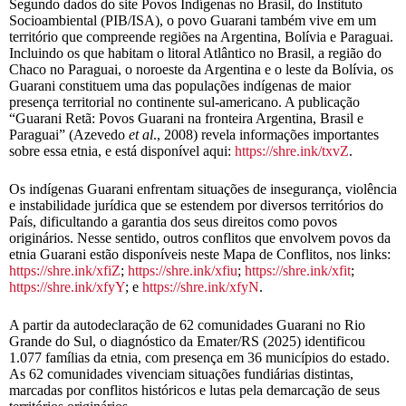
Segundo dados do site Povos Indígenas no Brasil, do Instituto
Socioambiental (PIB/ISA), o povo Guarani também vive em um
território que compreende regiões na Argentina, Bolívia e Paraguai.
Incluindo os que habitam o litoral Atlântico no Brasil, a região do
Chaco no Paraguai, o noroeste da Argentina e o leste da Bolívia, os
Guarani constituem uma das populações indígenas de maior
presença territorial no continente sul-americano. A publicação
“Guarani Retã: Povos Guarani na fronteira Argentina, Brasil e
Paraguai” (Azevedo
et al
., 2008) revela informações importantes
sobre essa etnia, e está disponível aqui:
https://shre.ink/txvZ
.
Os indígenas Guarani enfrentam situações de insegurança, violência
e instabilidade jurídica que se estendem por diversos territórios do
País, dificultando a garantia dos seus direitos como povos
originários. Nesse sentido, outros conflitos que envolvem povos da
etnia Guarani estão disponíveis neste Mapa de Conflitos, nos links:
https://shre.ink/xfiZ
;
https://shre.ink/xfiu
;
https://shre.ink/xfit
;
https://shre.ink/xfyY
; e
https://shre.ink/xfyN
.
A partir da autodeclaração de 62 comunidades Guarani no Rio
Grande do Sul, o diagnóstico da Emater/RS (2025) identificou
1.077 famílias da etnia, com presença em 36 municípios do estado.
As 62 comunidades vivenciam situações fundiárias distintas,
marcadas por conflitos históricos e lutas pela demarcação de seus