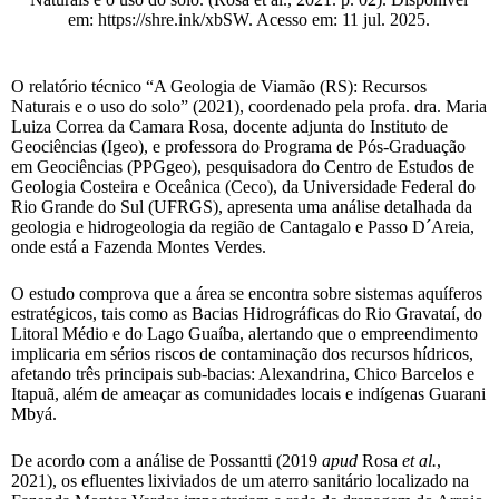
em: https://shre.ink/xbSW. Acesso em: 11 jul. 2025.
O relatório técnico “A Geologia de Viamão (RS): Recursos
Naturais e o uso do solo” (2021), coordenado pela profa. dra. Maria
Luiza Correa da Camara Rosa, docente adjunta do Instituto de
Geociências (Igeo), e professora do Programa de Pós-Graduação
em Geociências (PPGgeo), pesquisadora do Centro de Estudos de
Geologia Costeira e Oceânica (Ceco), da Universidade Federal do
Rio Grande do Sul (UFRGS), apresenta uma análise detalhada da
geologia e hidrogeologia da região de Cantagalo e Passo D´Areia,
onde está a Fazenda Montes Verdes.
O estudo comprova que a área se encontra sobre sistemas aquíferos
estratégicos, tais como as Bacias Hidrográficas do Rio Gravataí, do
Litoral Médio e do Lago Guaíba, alertando que o empreendimento
implicaria em sérios riscos de contaminação dos recursos hídricos,
afetando três principais sub-bacias: Alexandrina, Chico Barcelos e
Itapuã, além de ameaçar as comunidades locais e indígenas Guarani
Mbyá.
De acordo com a análise de Possantti (2019
apud
Rosa
et al.
,
2021), os efluentes lixiviados de um aterro sanitário localizado na