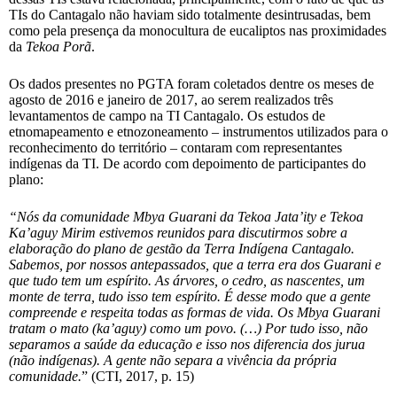
TIs do Cantagalo não haviam sido totalmente desintrusadas, bem
como pela presença da monocultura de eucaliptos nas proximidades
da
Tekoa Porã
.
Os dados presentes no PGTA foram coletados dentre os meses de
agosto de 2016 e janeiro de 2017, ao serem realizados três
levantamentos de campo na TI Cantagalo. Os estudos de
etnomapeamento e etnozoneamento – instrumentos utilizados para o
reconhecimento do território – contaram com representantes
indígenas da TI. De acordo com depoimento de participantes do
plano:
“Nós da comunidade Mbya Guarani da Tekoa Jata’ity e Tekoa
Ka’aguy Mirim estivemos reunidos para discutirmos sobre a
elaboração do plano de gestão da Terra Indígena Cantagalo.
Sabemos, por nossos antepassados, que a terra era dos Guarani e
que tudo tem um espírito. As árvores, o cedro, as nascentes, um
monte de terra, tudo isso tem espírito. É desse modo que a gente
compreende e respeita todas as formas de vida. Os Mbya Guarani
tratam o mato (ka’aguy) como um povo. (…) Por tudo isso, não
separamos a saúde da educação e isso nos diferencia dos jurua
(não indígenas). A gente não separa a vivência da própria
comunidade.
” (CTI, 2017, p. 15)