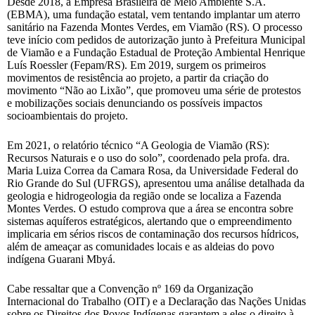
Desde 2018, a Empresa Brasileira de Meio Ambiente S.A.
(EBMA), uma fundação estatal, vem tentando implantar um aterro
sanitário na Fazenda Montes Verdes, em Viamão (RS). O processo
teve início com pedidos de autorização junto à Prefeitura Municipal
de Viamão e a Fundação Estadual de Proteção Ambiental Henrique
Luís Roessler (Fepam/RS). Em 2019, surgem os primeiros
movimentos de resistência ao projeto, a partir da criação do
movimento “Não ao Lixão”, que promoveu uma série de protestos
e mobilizações sociais denunciando os possíveis impactos
socioambientais do projeto.
Em 2021, o relatório técnico “A Geologia de Viamão (RS):
Recursos Naturais e o uso do solo”, coordenado pela profa. dra.
Maria Luiza Correa da Camara Rosa, da Universidade Federal do
Rio Grande do Sul (UFRGS), apresentou uma análise detalhada da
geologia e hidrogeologia da região onde se localiza a Fazenda
Montes Verdes. O estudo comprova que a área se encontra sobre
sistemas aquíferos estratégicos, alertando que o empreendimento
implicaria em sérios riscos de contaminação dos recursos hídricos,
além de ameaçar as comunidades locais e as aldeias do povo
indígena Guarani Mbyá.
Cabe ressaltar que a Convenção nº 169 da Organização
Internacional do Trabalho (OIT) e a Declaração das Nações Unidas
sobre os Direitos dos Povos Indígenas garantem a eles o direito à