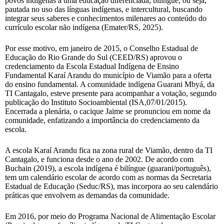
povos indígenas a uma educação diferenciada, bilíngue, ou seja,
pautada no uso das línguas indígenas, e intercultural, buscando
integrar seus saberes e conhecimentos milenares ao conteúdo do
currículo escolar não indígena (Emater/RS, 2025).
Por esse motivo, em janeiro de 2015, o Conselho Estadual de
Educação do Rio Grande do Sul (CEED/RS) aprovou o
credenciamento da Escola Estadual Indígena de Ensino
Fundamental Karaí Arandu do município de Viamão para a oferta
do ensino fundamental. A comunidade indígena Guarani Mbyá, da
TI Cantagalo, esteve presente para acompanhar a votação, segundo
publicação do Instituto Socioambiental (ISA,07/01/2015).
Encerrada a plenária, o cacique Jaime se pronunciou em nome da
comunidade, enfatizando a importância do credenciamento da
escola.
A escola Karaí Arandu fica na zona rural de Viamão, dentro da TI
Cantagalo, e funciona desde o ano de 2002. De acordo com
Buchain (2019), a escola indígena é bilíngue (guarani/português),
tem um calendário escolar de acordo com as normas da Secretaria
Estadual de Educação (Seduc/RS), mas incorpora ao seu calendário
práticas que envolvem as demandas da comunidade.
Em 2016, por meio do Programa Nacional de Alimentação Escolar