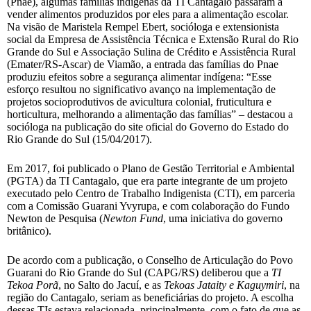
(Pnae), algumas famílias indígenas da TI Cantagalo passaram a
vender alimentos produzidos por eles para a alimentação escolar.
Na visão de Maristela Rempel Ebert, socióloga e extensionista
social da Empresa de Assistência Técnica e Extensão Rural do Rio
Grande do Sul e Associação Sulina de Crédito e Assistência Rural
(Emater/RS-Ascar) de Viamão, a entrada das famílias do Pnae
produziu efeitos sobre a segurança alimentar indígena: “Esse
esforço resultou no significativo avanço na implementação de
projetos socioprodutivos de avicultura colonial, fruticultura e
horticultura, melhorando a alimentação das famílias” – destacou a
socióloga na publicação do site oficial do Governo do Estado do
Rio Grande do Sul (15/04/2017).
Em 2017, foi publicado o Plano de Gestão Territorial e Ambiental
(PGTA) da TI Cantagalo, que era parte integrante de um projeto
executado pelo Centro de Trabalho Indigenista (CTI), em parceria
com a Comissão Guarani Yvyrupa, e com colaboração do Fundo
Newton de Pesquisa (
Newton Fund
, uma iniciativa do governo
britânico).
De acordo com a publicação, o Conselho de Articulação do Povo
Guarani do Rio Grande do Sul (CAPG/RS) deliberou que a
TI
Tekoa Porã
, no Salto do Jacuí, e as
Tekoas Jataity e Kaguymiri
, na
região do Cantagalo, seriam as beneficiárias do projeto. A escolha
dessas TIs estava relacionada, principalmente, com o fato de que as