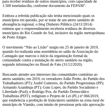
para receber resíduos de outros municípios, com capacidade de
1.500 toneladas/dia, conforme documento da FEPAM”.
Embora a referida publicação não tenha mencionado quais os
municípios em questão, por se tratar de um aterro sanitário de
abrangência regional, o
blog
Dinheiro Público (24/11/2014)
estimou que o empreendimento receberia resíduos de diversos
municípios do Rio Grande do Sul, inclusive da região metropolitana
de Porto Alegre.
O movimento “Não ao Lixão” surgiu em 25 de janeiro de 2019,
quando foi realizada uma assembleia no salão da Associação do
Cantagalo que marcou o início da organização formal da
comunidade contra a instalação do aterro sanitário na região,
segundo informações no Brasil de Fato (31/12/2020).
Buscando atender aos interesses das comunidades contrárias ao
aterro sanitário, em 2019, os vereadores Adão Pretto, do Partido dos
Trabalhadores (PT); André Gutierres, do Partido Progressistas (PP);
Armando Azambuja (PT); Guto Lopes, do Partido Socialismo e
Liberdade (Psol); e Rodrigo Pox, do Partido Democrático
Trabalhista (PDT), redigiram o Projeto de Lei (PL) nº 066/2019,
que estabelecia a proibição de lixão/aterro sanitário na zona rural do
município de Viamão, com intuito de pressionar pela não aprovação