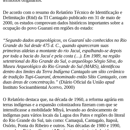
territórios originários.
De acordo com o resumo do Relatório Técnico de Identificação e
Delimitação (Rtid) da TI Cantagalo publicado em 31 de maio de
2000, os estudos comprovam dados históricos importantes sobre a
ocupação do povo Guarani em regiões do estado:
“Segundo dados arqueológicos, os Guaraní são conhecidos no Rio
Grande do Sul desde 475 d. C., quando apareceram suas
primeiras aldeias a montante do rio Jacuí, espalhando-se depois
por toda a bacia do Jacuí e pela costa (…). Em 1989, na região
setentrional do Rio Grande do Sul, o arqueólogo Sérgio Silva, do
Museu Arqueológico do Rio Grande do Sul (MARS), identificou
dentro dos limites da Terra Indígena Cantagalo um sítio cerâmico
de tradição Tupi-Guaraní, denominado então Sítio Cantagalo, com
duas áreas de concentração.”
(Diário Oficial da União
apud
Instituto Socioambiental Acervo, 2000)
O Relatório destaca que, na década de 1960, a reforma agrária em
terras indígenas e a expansão colonizadora fizeram com que se
intensificasse a mobilidade Mbyá, levando ao deslocamento de
indígenas para vários locais da Lagoa dos Patos e regiões do litoral
do Rio Grande do Sul, tais como: Camaquã, Cantagalo, Itapoã,
Osório, Ponta do Ribeiro e outros. Nas décadas de 1980 e 1990,