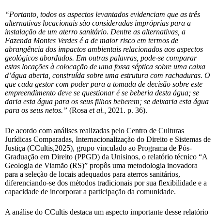
“Portanto, todos os aspectos levantados evidenciam que as três
alternativas
locacionais são consideradas impróprias para a
instalação de um aterro sanitário. Dentre
as alternativas, a
Fazenda Montes Verdes é a de maior risco em termos de
abrangência
dos impactos ambientais relacionados aos aspectos
geológicos abordados. Em outras
palavras, pode-se comparar
estas locações à colocação de uma fossa séptica sobre uma
caixa
d’água aberta, construída sobre uma estrutura com rachaduras. O
que cada gestor
com poder para a tomada de decisão sobre este
empreendimento deve se questionar é se
beberia desta água; se
daria esta água para os seus filhos beberem; se deixaria esta água
para os seus netos.”
(Rosa
et al.,
2021. p. 36).
De acordo com análises realizadas pelo Centro de Culturas
Jurídicas Comparadas, Internacionalização do Direito e Sistemas de
Justiça (CCultis,2025), grupo vinculado ao Programa de Pós-
Graduação em Direito (PPGD) da Unisinos, o relatório técnico “A
Geologia de Viamão (RS)” propôs uma metodologia inovadora
para a seleção de locais adequados para aterros sanitários,
diferenciando-se dos métodos tradicionais por sua flexibilidade e a
capacidade de incorporar a participação da comunidade.
A análise do CCultis destaca um aspecto importante desse relatório