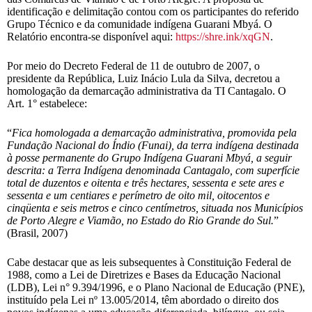
identificação e delimitação contou com os participantes do referido
Grupo Técnico e da comunidade indígena Guarani Mbyá. O
Relatório encontra-se disponível aqui:
https://shre.ink/xqGN
.
Por meio do Decreto Federal de 11 de outubro de 2007, o
presidente da República, Luiz Inácio Lula da Silva, decretou a
homologação da demarcação administrativa da TI Cantagalo. O
Art. 1° estabelece:
“
Fica homologada a demarcação administrativa, promovida pela
Fundação Nacional do Índio (Funai), da terra indígena destinada
à posse permanente do Grupo Indígena Guarani Mbyá, a seguir
descrita: a Terra Indígena denominada Cantagalo, com superfície
total de duzentos e oitenta e três hectares, sessenta e sete ares e
sessenta e um centiares e perímetro de oito mil, oitocentos e
cinqüenta e seis metros e cinco centímetros, situada nos Municípios
de Porto Alegre e Viamão, no Estado do Rio Grande do Sul.
”
(Brasil, 2007)
Cabe destacar que as leis subsequentes à Constituição Federal de
1988, como a Lei de Diretrizes e Bases da Educação Nacional
(LDB), Lei n° 9.394/1996, e o Plano Nacional de Educação (PNE),
instituído pela Lei nº 13.005/2014, têm abordado o direito dos