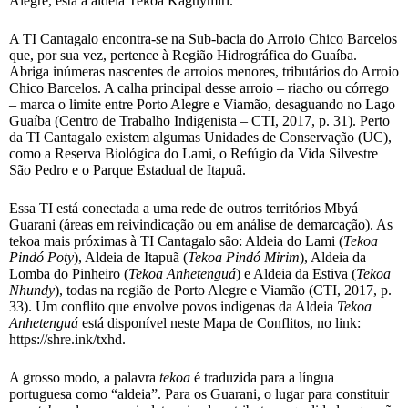
Alegre, está a aldeia Tekoa Kaguymiri.
A TI Cantagalo encontra-se na Sub-bacia do Arroio Chico Barcelos
que, por sua vez, pertence à Região Hidrográfica do Guaíba.
Abriga inúmeras nascentes de arroios menores, tributários do Arroio
Chico Barcelos. A calha principal desse arroio – riacho ou córrego
– marca o limite entre Porto Alegre e Viamão, desaguando no Lago
Guaíba (Centro de Trabalho Indigenista – CTI, 2017, p. 31). Perto
da TI Cantagalo existem algumas Unidades de Conservação (UC),
como a Reserva Biológica do Lami, o Refúgio da Vida Silvestre
São Pedro e o Parque Estadual de Itapuã.
Essa TI está conectada a uma rede de outros territórios Mbyá
Guarani (áreas em reivindicação ou em análise de demarcação). As
tekoa mais próximas à TI Cantagalo são: Aldeia do Lami (
Tekoa
Pindó Poty
), Aldeia de Itapuã (
Tekoa Pindó Mirim
), Aldeia da
Lomba do Pinheiro (
Tekoa Anhetenguá
) e Aldeia da Estiva (
Tekoa
Nhundy
), todas na região de Porto Alegre e Viamão (CTI, 2017, p.
33). Um conflito que envolve povos indígenas da Aldeia
Tekoa
Anhetenguá
está disponível neste Mapa de Conflitos, no link:
https://shre.ink/txhd.
A grosso modo, a palavra
tekoa
é traduzida para a língua
portuguesa como “aldeia”. Para os Guarani, o lugar para constituir