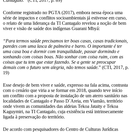
Cantagalo.”
(CTI, 2017, p. 89)
Conforme registrado no PGTA (2017), embora nessa época uma
série de impactos e conflitos socioambientais já estivesse em curso,
o relato de uma liderança da TI Cantagalo revelou a noção de bem
viver e visão de saúde dos indígenas Guarani Mbyá:
“Para termos saúde precisamos ter boas casas, casas tradicionais,
paredes com uma lasca de palmeira e barro. O importante é ter
uma casa boa e dormir com tranquilidade, passar dormindo e
sonhando com coisas boas. Não sonhar com coisa ruim, com as
coisas que tu tem que estar fazendo. Se a gente se preocupar
demais com o futuro sem alegria, não temos saúde.
” (CTI, 2017, p.
19)
Esse desejo de bem viver e saúde, expresso na fala acima, contrasta
com o cenário que viria a se formar em 2018, quando teve início
um conflito com a proposta de instalação de um aterro sanitário nas
localidades de Cantagalo e Passo D´Areia, em Viamão, território
onde vivem as comunidades das aldeias Tekoa Jataity e Tekoa
Kaguymiri, na TI Cantagalo, cuja existência está intrinsecamente
ligada à preservação do território.
De acordo com pesquisadores do Centro de Culturas Jurídicas