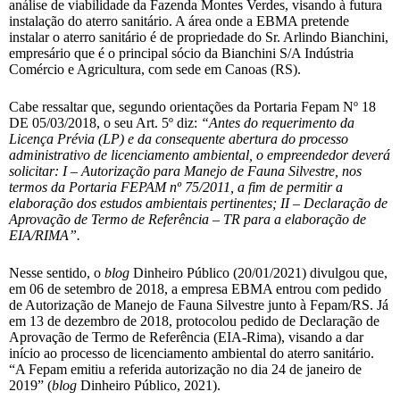
análise de viabilidade da Fazenda Montes Verdes, visando à futura
instalação do aterro sanitário. A área onde a EBMA pretende
instalar o aterro sanitário é de propriedade do Sr. Arlindo Bianchini,
empresário que é o principal sócio da Bianchini S/A Indústria
Comércio e Agricultura, com sede em Canoas (RS).
Cabe ressaltar que, segundo orientações da Portaria Fepam Nº 18
DE 05/03/2018, o seu Art. 5º diz:
“Antes do requerimento da
Licença Prévia (LP) e da consequente abertura do processo
administrativo de licenciamento ambiental, o empreendedor deverá
solicitar: I – Autorização para Manejo de Fauna Silvestre, nos
termos da Portaria FEPAM nº 75/2011, a fim de permitir a
elaboração dos estudos ambientais pertinentes; II – Declaração de
Aprovação de Termo de Referência – TR para a elaboração de
EIA/RIMA”.
Nesse sentido, o
blog
Dinheiro Público (20/01/2021) divulgou que,
em 06 de setembro de 2018, a empresa EBMA entrou com pedido
de Autorização de Manejo de Fauna Silvestre junto à Fepam/RS. Já
em 13 de dezembro de 2018, protocolou pedido de Declaração de
Aprovação de Termo de Referência (EIA-Rima), visando a dar
início ao processo de licenciamento ambiental do aterro sanitário.
“A Fepam emitiu a referida autorização no dia 24 de janeiro de
2019” (
blog
Dinheiro Público, 2021).