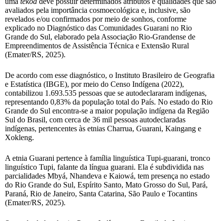
uma
tekoa
deve possuir determinados atributos e qualidades que são
avaliados pela importância cosmoecológica e, inclusive, são
revelados e/ou confirmados por meio de sonhos, conforme
explicado no Diagnóstico das Comunidades Guarani no Rio
Grande do Sul, elaborado pela Associação Rio-Grandense de
Empreendimentos de Assistência Técnica e Extensão Rural
(Emater/RS, 2025).
De acordo com esse diagnóstico, o Instituto Brasileiro de Geografia
e Estatística (IBGE), por meio do Censo Indígena (2022),
contabilizou 1.693.535 pessoas que se autodeclararam indígenas,
representando 0,83% da população total do País. No estado do Rio
Grande do Sul encontra-se a maior população indígena da Região
Sul do Brasil, com cerca de 36 mil pessoas autodeclaradas
indígenas, pertencentes às etnias Charrua, Guarani, Kaingang e
Xokleng.
A etnia Guarani pertence à família linguística Tupi-guarani, tronco
linguístico Tupi, falante da língua guarani. Ela é subdividida nas
parcialidades Mbyá, Nhandeva e Kaiowá, tem presença no estado
do Rio Grande do Sul, Espírito Santo, Mato Grosso do Sul, Pará,
Paraná, Rio de Janeiro, Santa Catarina, São Paulo e Tocantins
(Emater/RS, 2025).