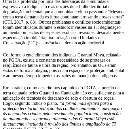
Uma fala proferida por uma das lideranças da comunidade
expressava a indignação e as noções de esbulho territorial e
degradação ambiental que a comunidade vinha passando: “Mesmo
com a terra demarcada os jurua continuam arrasando nossas terras”
(CTI, 2017, p. 83). Outros problemas e conflitos socioambientais
foram identificados durante o estudo: invasões na TI; degradação
ambiental; impactos de espécies exóticas invasoras; desmatamentos;
especulação imobiliária; lixo; relação com Unidades de
Conservação (UC); e ausência da demarcação territorial.
Conforme o entendimento dos indígenas Guarani Mbyá, relatado
no PGTA, existia a constante necessidade de se proteger os
resquícios de fauna e flora da região. No entanto, as UCs eram
vistas de forma ambígua, pois criam espaços de proteção ambiental
e ao mesmo tempo impedem as ações de manejo dos indígenas.
Em paralelo, como descrito nos capítulos do PGTA, a porção de
terra ocupada pelos Guarani no Cantagalo não era suficiente para a
aplicação de técnicas de descanso de solo e abertura de roças.
Logo, segundo indica o plano,
“a forma mais efetiva para a
proteção territorial, redução dos conflitos ambientais, adequação
às demandas criadas pelo crescimento populacional, construção
da autonomia e segurança alimentar dos Guarani Mbyá está
diretamente vinculada à revisão dos limites e ampliação da TI