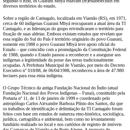
segundo o Rtid, os Guarani Mbyá estavam (re)estabelecidos em
diversos territórios do estado.
Sobre a região de Cantagalo, localizada em Viamão (RS), em 1971,
cerca de 60 indígenas Guarani Mbyá reocuparam a atual área da TI
Cantagalo, e as lideranças do grupo reivindicaram o território para
fixação de suas aldeias. Embora existam estudos que revelam que
essa região do Sul do País é território originário do povo Guarani,
somente em 1988 o povo Guarani Mbyá teve apoio oficial do
Estado – que coincidiu com a promulgação da Constituição Federal
de 1988, quando o Estado passou a reconhecer e a assegurar aos
indígenas a legitimidade da posse das terras tradicionalmente
ocupadas. A Prefeitura Municipal de Viamão, por meio do Decreto
Executivo n° 018/88, de 06/04/1988, reconheceu a área de 47.980
hectares para essa etnia indígena.
O Grupo Técnico da antiga Fundação Nacional do Índio (atual
Fundação Nacional dos Povos Indígenas – Funai), constituído pela
Portaria nº 11, de 13 de janeiro de 1999 e coordenado pelo
antropólogo Carlos Alexandre Barboza Plínio dos Santos, diz que
os trabalhos de identificação e delimitação da TI Cantagalo foram
feitos com base em estudos de natureza etno-histórica, sociológica,
jurídica, cartográfica e ambiental, bem como no levantamento
fundiário realizado no local e nos cartórios de registro de imóveis
das Comarcas de Viamão e de Porto Alegre. A proposta de