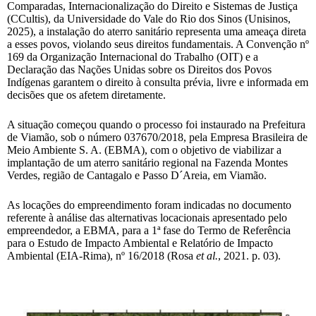
Comparadas, Internacionalização do Direito e Sistemas de Justiça
(CCultis), da Universidade do Vale do Rio dos Sinos (Unisinos,
2025), a instalação do aterro sanitário representa uma ameaça direta
a esses povos, violando seus direitos fundamentais. A Convenção nº
169 da Organização Internacional do Trabalho (OIT) e a
Declaração das Nações Unidas sobre os Direitos dos Povos
Indígenas garantem o direito à consulta prévia, livre e informada em
decisões que os afetem diretamente.
A situação começou quando o processo foi instaurado na Prefeitura
de Viamão, sob o número 037670/2018, pela Empresa Brasileira de
Meio Ambiente S. A. (EBMA), com o objetivo de viabilizar a
implantação de um aterro sanitário regional na Fazenda Montes
Verdes, região de Cantagalo e Passo D´Areia, em Viamão.
As locações do empreendimento foram indicadas no documento
referente à análise das alternativas locacionais apresentado pelo
empreendedor, a EBMA, para a 1ª fase do Termo de Referência
para o Estudo de Impacto Ambiental e Relatório de Impacto
Ambiental (EIA-Rima), nº 16/2018 (Rosa
et al.
, 2021. p. 03).