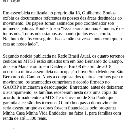
ocupação.
Em assembleia realizada no próprio dia 18, Guilherme Boulos
exibiu os documentos referentes às posses das áreas destinadas ao
movimento. Os papeis foram assinados pelo coordenador sob
inúmeras palmas. Boulos frisou “Essa assinatura não é minha, é de
todos nós. Todos nós estamos assinando juntos esse acordo.
Nenhum de nós conseguiria isso se não estivesse junto com quem
está ao nosso lado”.
Segundo notícia publicada na Rede Brasil Atual, os quatro terrenos
cedidos ao MTST estão situados um em São Bernardo do Campo,
dois em Mauá e outro em Diadema. Em 08 de abril de 2018
ocorreu a última assembleia na ocupação Povo Sem Medo em São
Bernardo do Campo. Após a conquista dos quatros terrenos para o
movimento, os acampados cumpriram o acordo firmado no
GAORP e iniciaram a desocupação. Entretanto, antes de deixarem
o acampamento, as famílias receberam nesta data uma cópia do
acordo firmado entre o MTST e o Governo de São Paulo que
garantia a cessão dos terrenos. O próximo passo do movimento
seria assegurar que as obras fossem financiadas pelo programa
Minha Casa Minha Vida Entidades, na faixa 1, para famílias com
renda de até 1.800 reais.