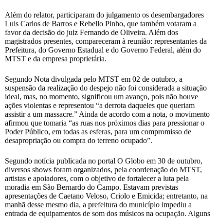
Além do relator, participaram do julgamento os desembargadores
Luis Carlos de Barros e Rebello Pinho, que também votaram a
favor da decisão do juiz Fernando de Oliveira. Além dos
magistrados presentes, compareceram à reunião: representantes da
Prefeitura, do Governo Estadual e do Governo Federal, além do
MTST e da empresa proprietária.
Segundo Nota divulgada pelo MTST em 02 de outubro, a
suspensão da realização do despejo não foi considerada a situação
ideal, mas, no momento, significou um avanço, pois não houve
ações violentas e representou “a derrota daqueles que queriam
assistir a um massacre.” Ainda de acordo com a nota, o movimento
afirmou que tomaria “as ruas nos próximos dias para pressionar o
Poder Público, em todas as esferas, para um compromisso de
desapropriação ou compra do terreno ocupado”.
Segundo notícia publicada no portal O Globo em 30 de outubro,
diversos shows foram organizados, pela coordenação do MTST,
artistas e apoiadores, com o objetivo de fortalecer a luta pela
moradia em São Bernardo do Campo. Estavam previstas
apresentações de Caetano Veloso, Criolo e Emicida; entretanto, na
manhã desse mesmo dia, a prefeitura do município impediu a
entrada de equipamentos de som dos músicos na ocupação. Alguns