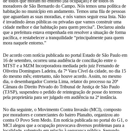
de todos que moram no entorno [da ocupação] e de todos os
moradores de São Bernardo do Campo. Nós temos uma política de
habitação no município em andamento. Temos uma fila de pessoas
que aguardam as suas moradias, e nós vamos seguir essa lista. Não
é invadindo áreas públicas ou privadas que vamos construir uma
cidade melhor e dar habitação para quem precisa”. Declarou ainda
que a prefeitura estava empenhada em resolver a situação de forma
pacífica, e restabelecer a tranquilidade “principalmente para quem
mora naquele entorno.”
De acordo com notícia publicada no portal Estado de São Paulo em
16 de setembro, ocorreu uma audiência de conciliação entre o
MTST e a MZM Incorporadora mediada pelo juiz Fernando de
Oliveira Domingues Ladeira, da 7ª Vara Cível da cidade, no dia 15
do mesmo mês; entretanto, não houve acordo. Assim, no mesmo
dia, o desembargador Correia Lima, relator do processo na 20ª
Câmara do Direito Privado do Tribunal de Justiça de São Paulo
(TJ/SP), suspendeu o pedido de reintegração de posse do terreno
pela proprietária para ser julgado em audiência na 2ª instância.
No dia seguinte, o Movimento Contra Invasão (MCI), composto
por moradores e comerciantes do bairro Planalto, organizou ato
contra O Povo Sem Medo. Em notícia publicada no portal do G1, o
MCI alegou que a ocupação provocava diversos problemas para a
localidade, sobretudo em relação à segurança pública. Segundo