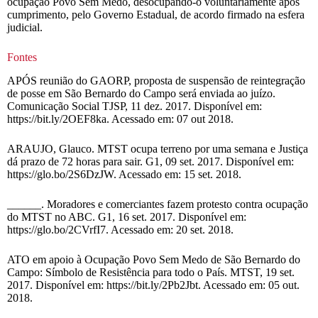
ocupação Povo Sem Medo, desocupando-o voluntariamente após
cumprimento, pelo Governo Estadual, de acordo firmado na esfera
judicial.
Fontes
APÓS reunião do GAORP, proposta de suspensão de reintegração
de posse em São Bernardo do Campo será enviada ao juízo.
Comunicação Social TJSP, 11 dez. 2017. Disponível em:
https://bit.ly/2OEF8ka. Acessado em: 07 out 2018.
ARAUJO, Glauco. MTST ocupa terreno por uma semana e Justiça
dá prazo de 72 horas para sair. G1, 09 set. 2017. Disponível em:
https://glo.bo/2S6DzJW. Acessado em: 15 set. 2018.
______. Moradores e comerciantes fazem protesto contra ocupação
do MTST no ABC. G1, 16 set. 2017. Disponível em:
https://glo.bo/2CVrfI7. Acessado em: 20 set. 2018.
ATO em apoio à Ocupação Povo Sem Medo de São Bernardo do
Campo: Símbolo de Resistência para todo o País. MTST, 19 set.
2017. Disponível em: https://bit.ly/2Pb2Jbt. Acessado em: 05 out.
2018.