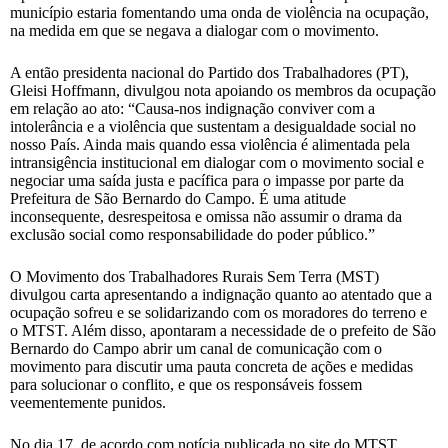
município estaria fomentando uma onda de violência na ocupação,
na medida em que se negava a dialogar com o movimento.
A então presidenta nacional do Partido dos Trabalhadores (PT),
Gleisi Hoffmann, divulgou nota apoiando os membros da ocupação
em relação ao ato: “Causa-nos indignação conviver com a
intolerância e a violência que sustentam a desigualdade social no
nosso País. Ainda mais quando essa violência é alimentada pela
intransigência institucional em dialogar com o movimento social e
negociar uma saída justa e pacífica para o impasse por parte da
Prefeitura de São Bernardo do Campo. É uma atitude
inconsequente, desrespeitosa e omissa não assumir o drama da
exclusão social como responsabilidade do poder público.”
O Movimento dos Trabalhadores Rurais Sem Terra (MST)
divulgou carta apresentando a indignação quanto ao atentado que a
ocupação sofreu e se solidarizando com os moradores do terreno e
o MTST. Além disso, apontaram a necessidade de o prefeito de São
Bernardo do Campo abrir um canal de comunicação com o
movimento para discutir uma pauta concreta de ações e medidas
para solucionar o conflito, e que os responsáveis fossem
veementemente punidos.
No dia 17, de acordo com notícia publicada no site do MTST,