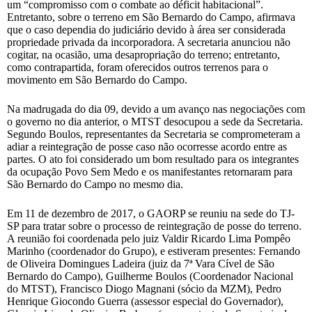
um “compromisso com o combate ao déficit habitacional”.
Entretanto, sobre o terreno em São Bernardo do Campo, afirmava
que o caso dependia do judiciário devido à área ser considerada
propriedade privada da incorporadora. A secretaria anunciou não
cogitar, na ocasião, uma desapropriação do terreno; entretanto,
como contrapartida, foram oferecidos outros terrenos para o
movimento em São Bernardo do Campo.
Na madrugada do dia 09, devido a um avanço nas negociações com
o governo no dia anterior, o MTST desocupou a sede da Secretaria.
Segundo Boulos, representantes da Secretaria se comprometeram a
adiar a reintegração de posse caso não ocorresse acordo entre as
partes. O ato foi considerado um bom resultado para os integrantes
da ocupação Povo Sem Medo e os manifestantes retornaram para
São Bernardo do Campo no mesmo dia.
Em 11 de dezembro de 2017, o GAORP se reuniu na sede do TJ-
SP para tratar sobre o processo de reintegração de posse do terreno.
A reunião foi coordenada pelo juiz Valdir Ricardo Lima Pompêo
Marinho (coordenador do Grupo), e estiveram presentes: Fernando
de Oliveira Domingues Ladeira (juiz da 7ª Vara Cível de São
Bernardo do Campo), Guilherme Boulos (Coordenador Nacional
do MTST), Francisco Diogo Magnani (sócio da MZM), Pedro
Henrique Giocondo Guerra (assessor especial do Governador),