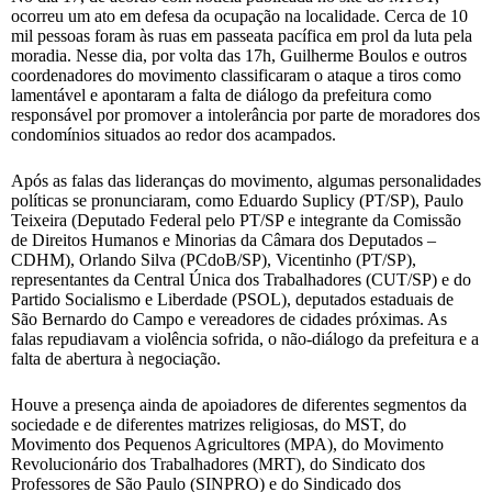
ocorreu um ato em defesa da ocupação na localidade. Cerca de 10
mil pessoas foram às ruas em passeata pacífica em prol da luta pela
moradia. Nesse dia, por volta das 17h, Guilherme Boulos e outros
coordenadores do movimento classificaram o ataque a tiros como
lamentável e apontaram a falta de diálogo da prefeitura como
responsável por promover a intolerância por parte de moradores dos
condomínios situados ao redor dos acampados.
Após as falas das lideranças do movimento, algumas personalidades
políticas se pronunciaram, como Eduardo Suplicy (PT/SP), Paulo
Teixeira (Deputado Federal pelo PT/SP e integrante da Comissão
de Direitos Humanos e Minorias da Câmara dos Deputados –
CDHM), Orlando Silva (PCdoB/SP), Vicentinho (PT/SP),
representantes da Central Única dos Trabalhadores (CUT/SP) e do
Partido Socialismo e Liberdade (PSOL), deputados estaduais de
São Bernardo do Campo e vereadores de cidades próximas. As
falas repudiavam a violência sofrida, o não-diálogo da prefeitura e a
falta de abertura à negociação.
Houve a presença ainda de apoiadores de diferentes segmentos da
sociedade e de diferentes matrizes religiosas, do MST, do
Movimento dos Pequenos Agricultores (MPA), do Movimento
Revolucionário dos Trabalhadores (MRT), do Sindicato dos
Professores de São Paulo (SINPRO) e do Sindicado dos