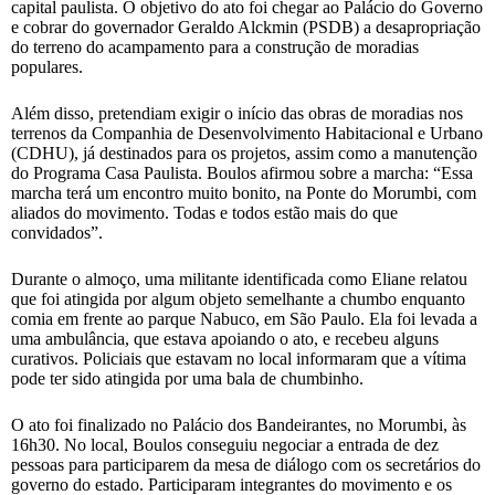
capital paulista. O objetivo do ato foi chegar ao Palácio do Governo
e cobrar do governador Geraldo Alckmin (PSDB) a desapropriação
do terreno do acampamento para a construção de moradias
populares.
Além disso, pretendiam exigir o início das obras de moradias nos
terrenos da Companhia de Desenvolvimento Habitacional e Urbano
(CDHU), já destinados para os projetos, assim como a manutenção
do Programa Casa Paulista. Boulos afirmou sobre a marcha: “Essa
marcha terá um encontro muito bonito, na Ponte do Morumbi, com
aliados do movimento. Todas e todos estão mais do que
convidados”.
Durante o almoço, uma militante identificada como Eliane relatou
que foi atingida por algum objeto semelhante a chumbo enquanto
comia em frente ao parque Nabuco, em São Paulo. Ela foi levada a
uma ambulância, que estava apoiando o ato, e recebeu alguns
curativos. Policiais que estavam no local informaram que a vítima
pode ter sido atingida por uma bala de chumbinho.
O ato foi finalizado no Palácio dos Bandeirantes, no Morumbi, às
16h30. No local, Boulos conseguiu negociar a entrada de dez
pessoas para participarem da mesa de diálogo com os secretários do
governo do estado. Participaram integrantes do movimento e os