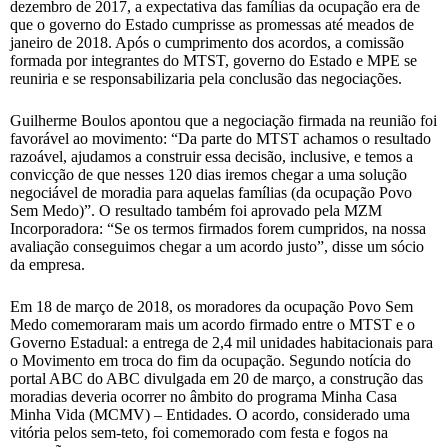
dezembro de 2017, a expectativa das famílias da ocupação era de
que o governo do Estado cumprisse as promessas até meados de
janeiro de 2018. Após o cumprimento dos acordos, a comissão
formada por integrantes do MTST, governo do Estado e MPE se
reuniria e se responsabilizaria pela conclusão das negociações.
Guilherme Boulos apontou que a negociação firmada na reunião foi
favorável ao movimento: “Da parte do MTST achamos o resultado
razoável, ajudamos a construir essa decisão, inclusive, e temos a
convicção de que nesses 120 dias iremos chegar a uma solução
negociável de moradia para aquelas famílias (da ocupação Povo
Sem Medo)”. O resultado também foi aprovado pela MZM
Incorporadora: “Se os termos firmados forem cumpridos, na nossa
avaliação conseguimos chegar a um acordo justo”, disse um sócio
da empresa.
Em 18 de março de 2018, os moradores da ocupação Povo Sem
Medo comemoraram mais um acordo firmado entre o MTST e o
Governo Estadual: a entrega de 2,4 mil unidades habitacionais para
o Movimento em troca do fim da ocupação. Segundo notícia do
portal ABC do ABC divulgada em 20 de março, a construção das
moradias deveria ocorrer no âmbito do programa Minha Casa
Minha Vida (MCMV) – Entidades. O acordo, considerado uma
vitória pelos sem-teto, foi comemorado com festa e fogos na