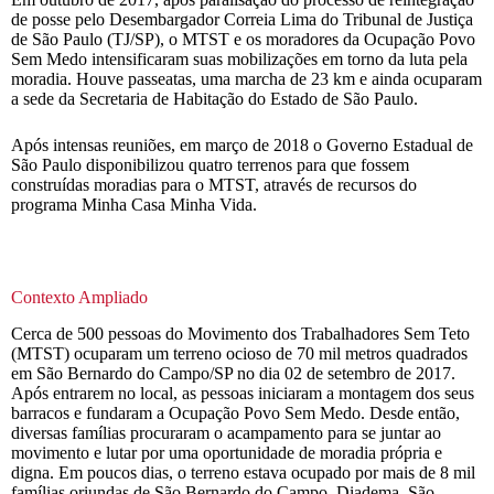
de posse pelo Desembargador Correia Lima do Tribunal de Justiça
de São Paulo (TJ/SP), o MTST e os moradores da Ocupação Povo
Sem Medo intensificaram suas mobilizações em torno da luta pela
moradia. Houve passeatas, uma marcha de 23 km e ainda ocuparam
a sede da Secretaria de Habitação do Estado de São Paulo.
Após intensas reuniões, em março de 2018 o Governo Estadual de
São Paulo disponibilizou quatro terrenos para que fossem
construídas moradias para o MTST, através de recursos do
programa Minha Casa Minha Vida.
Contexto Ampliado
Cerca de 500 pessoas do Movimento dos Trabalhadores Sem Teto
(MTST) ocuparam um terreno ocioso de 70 mil metros quadrados
em São Bernardo do Campo/SP no dia 02 de setembro de 2017.
Após entrarem no local, as pessoas iniciaram a montagem dos seus
barracos e fundaram a Ocupação Povo Sem Medo. Desde então,
diversas famílias procuraram o acampamento para se juntar ao
movimento e lutar por uma oportunidade de moradia própria e
digna. Em poucos dias, o terreno estava ocupado por mais de 8 mil
famílias oriundas de São Bernardo do Campo, Diadema, São