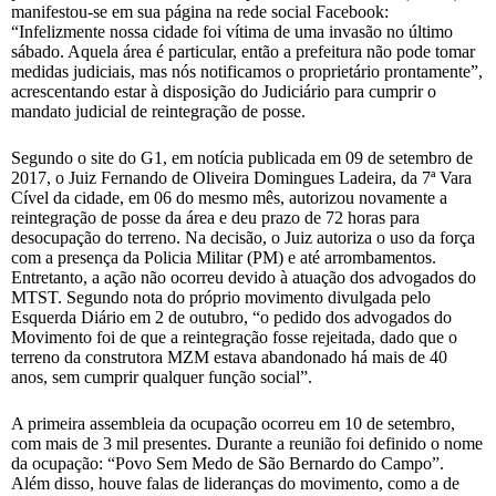
manifestou-se em sua página na rede social Facebook:
“Infelizmente nossa cidade foi vítima de uma invasão no último
sábado. Aquela área é particular, então a prefeitura não pode tomar
medidas judiciais, mas nós notificamos o proprietário prontamente”,
acrescentando estar à disposição do Judiciário para cumprir o
mandato judicial de reintegração de posse.
Segundo o site do G1, em notícia publicada em 09 de setembro de
2017, o Juiz Fernando de Oliveira Domingues Ladeira, da 7ª Vara
Cível da cidade, em 06 do mesmo mês, autorizou novamente a
reintegração de posse da área e deu prazo de 72 horas para
desocupação do terreno. Na decisão, o Juiz autoriza o uso da força
com a presença da Policia Militar (PM) e até arrombamentos.
Entretanto, a ação não ocorreu devido à atuação dos advogados do
MTST. Segundo nota do próprio movimento divulgada pelo
Esquerda Diário em 2 de outubro, “o pedido dos advogados do
Movimento foi de que a reintegração fosse rejeitada, dado que o
terreno da construtora MZM estava abandonado há mais de 40
anos, sem cumprir qualquer função social”.
A primeira assembleia da ocupação ocorreu em 10 de setembro,
com mais de 3 mil presentes. Durante a reunião foi definido o nome
da ocupação: “Povo Sem Medo de São Bernardo do Campo”.
Além disso, houve falas de lideranças do movimento, como a de