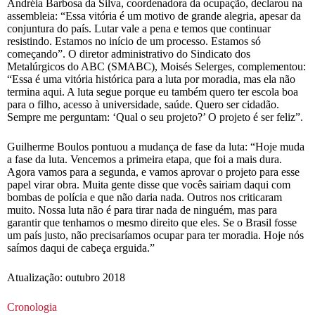
Andréia Barbosa da Silva, coordenadora da ocupação, declarou na
assembleia: “Essa vitória é um motivo de grande alegria, apesar da
conjuntura do país. Lutar vale a pena e temos que continuar
resistindo. Estamos no início de um processo. Estamos só
começando”. O diretor administrativo do Sindicato dos
Metalúrgicos do ABC (SMABC), Moisés Selerges, complementou:
“Essa é uma vitória histórica para a luta por moradia, mas ela não
termina aqui. A luta segue porque eu também quero ter escola boa
para o filho, acesso à universidade, saúde. Quero ser cidadão.
Sempre me perguntam: ‘Qual o seu projeto?’ O projeto é ser feliz”.
Guilherme Boulos pontuou a mudança de fase da luta: “Hoje muda
a fase da luta. Vencemos a primeira etapa, que foi a mais dura.
Agora vamos para a segunda, e vamos aprovar o projeto para esse
papel virar obra. Muita gente disse que vocês sairiam daqui com
bombas de polícia e que não daria nada. Outros nos criticaram
muito. Nossa luta não é para tirar nada de ninguém, mas para
garantir que tenhamos o mesmo direito que eles. Se o Brasil fosse
um país justo, não precisaríamos ocupar para ter moradia. Hoje nós
saímos daqui de cabeça erguida.”
Atualização: outubro 2018
Cronologia