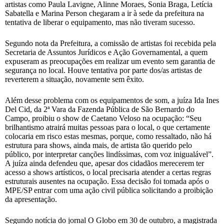
artistas como Paula Lavigne, Alinne Moraes, Sonia Braga, Letícia
Sabatella e Marina Person chegaram a ir à sede da prefeitura na
tentativa de liberar o equipamento, mas não tiveram sucesso.
Segundo nota da Prefeitura, a comissão de artistas foi recebida pela
Secretaria de Assuntos Jurídicos e Ação Governamental, a quem
expuseram as preocupações em realizar um evento sem garantia de
segurança no local. Houve tentativa por parte dos/as artistas de
reverterem a situação, novamente sem êxito.
Além desse problema com os equipamentos de som, a juíza Ida Ines
Del Cid, da 2ª Vara da Fazenda Pública de São Bernardo do
Campo, proibiu o show de Caetano Veloso na ocupação: “Seu
brilhantismo atrairá muitas pessoas para o local, o que certamente
colocaria em risco estas mesmas, porque, como ressaltado, não há
estrutura para shows, ainda mais, de artista tão querido pelo
público, por interpretar canções lindíssimas, com voz inigualável”.
A juíza ainda defendeu que, apesar dos cidadãos merecerem ter
acesso a shows artísticos, o local precisaria atender a certas regras
estruturais ausentes na ocupação. Essa decisão foi tomada após o
MPE/SP entrar com uma ação civil pública solicitando a proibição
da apresentação.
Segundo notícia do jornal O Globo em 30 de outubro, a magistrada