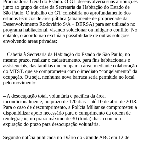
Procuradoria Geral do Estado. O GT desenvolveria suas atribuições
junto ao grupo de crise da Secretaria da Habitação do Estado de
São Paulo. O trabalho do GT consistiria no aprofundamento dos
estudos técnicos de área pública (atualmente de propriedade da
Desenvolvimento Rodoviário S/A – DERSA) para ser utilizado no
programa habitacional, visando solucionar ou mitigar o conflito. No
entanto, o acordo não excluía a possibilidade de outras soluções
envolvendo áreas privadas;
– Caberia à Secretaria da Habitação do Estado de São Paulo, no
mesmo prazo, realizar o cadastramento, para fins habitacionais e
assistenciais, das famílias que ocupam a área, mediante colaboração
do MTST, que se comprometeu com o imediato “congelamento” da
ocupação. Ou seja, nenhuma nova barraca seria permitida no local
pelo movimento;
– A desocupação total, voluntária e pacífica da área,
incondicionalmente, no prazo de 120 dias – até 10 de abril de 2018.
Para o caso de descumprimento, a Polícia Militar se comprometeu a
disponibilizar apoio necessário para o cumprimento da ordem de
reintegração, no prazo máximo de 30 (trinta) dias a contar a
expiração do prazo para desocupação voluntária.
Segundo notícia publicada no Diário do Grande ABC em 12 de