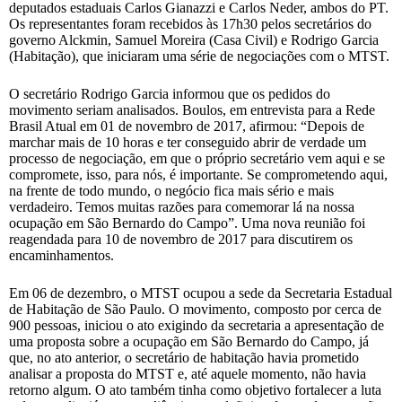
deputados estaduais Carlos Gianazzi e Carlos Neder, ambos do PT.
Os representantes foram recebidos às 17h30 pelos secretários do
governo Alckmin, Samuel Moreira (Casa Civil) e Rodrigo Garcia
(Habitação), que iniciaram uma série de negociações com o MTST.
O secretário Rodrigo Garcia informou que os pedidos do
movimento seriam analisados. Boulos, em entrevista para a Rede
Brasil Atual em 01 de novembro de 2017, afirmou: “Depois de
marchar mais de 10 horas e ter conseguido abrir de verdade um
processo de negociação, em que o próprio secretário vem aqui e se
compromete, isso, para nós, é importante. Se comprometendo aqui,
na frente de todo mundo, o negócio fica mais sério e mais
verdadeiro. Temos muitas razões para comemorar lá na nossa
ocupação em São Bernardo do Campo”. Uma nova reunião foi
reagendada para 10 de novembro de 2017 para discutirem os
encaminhamentos.
Em 06 de dezembro, o MTST ocupou a sede da Secretaria Estadual
de Habitação de São Paulo. O movimento, composto por cerca de
900 pessoas, iniciou o ato exigindo da secretaria a apresentação de
uma proposta sobre a ocupação em São Bernardo do Campo, já
que, no ato anterior, o secretário de habitação havia prometido
analisar a proposta do MTST e, até aquele momento, não havia
retorno algum. O ato também tinha como objetivo fortalecer a luta