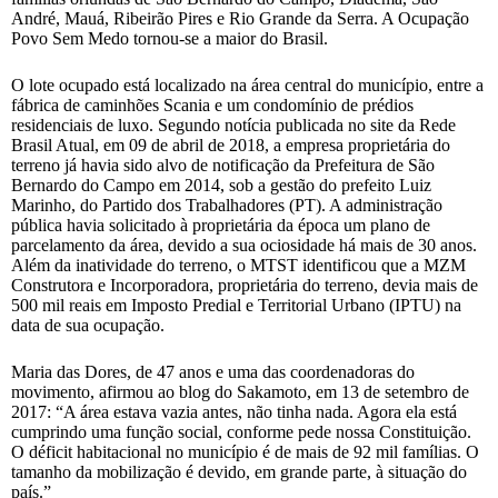
André, Mauá, Ribeirão Pires e Rio Grande da Serra. A Ocupação
Povo Sem Medo tornou-se a maior do Brasil.
O lote ocupado está localizado na área central do município, entre a
fábrica de caminhões Scania e um condomínio de prédios
residenciais de luxo. Segundo notícia publicada no site da Rede
Brasil Atual, em 09 de abril de 2018, a empresa proprietária do
terreno já havia sido alvo de notificação da Prefeitura de São
Bernardo do Campo em 2014, sob a gestão do prefeito Luiz
Marinho, do Partido dos Trabalhadores (PT). A administração
pública havia solicitado à proprietária da época um plano de
parcelamento da área, devido a sua ociosidade há mais de 30 anos.
Além da inatividade do terreno, o MTST identificou que a MZM
Construtora e Incorporadora, proprietária do terreno, devia mais de
500 mil reais em Imposto Predial e Territorial Urbano (IPTU) na
data de sua ocupação.
Maria das Dores, de 47 anos e uma das coordenadoras do
movimento, afirmou ao blog do Sakamoto, em 13 de setembro de
2017: “A área estava vazia antes, não tinha nada. Agora ela está
cumprindo uma função social, conforme pede nossa Constituição.
O déficit habitacional no município é de mais de 92 mil famílias. O
tamanho da mobilização é devido, em grande parte, à situação do
país.”