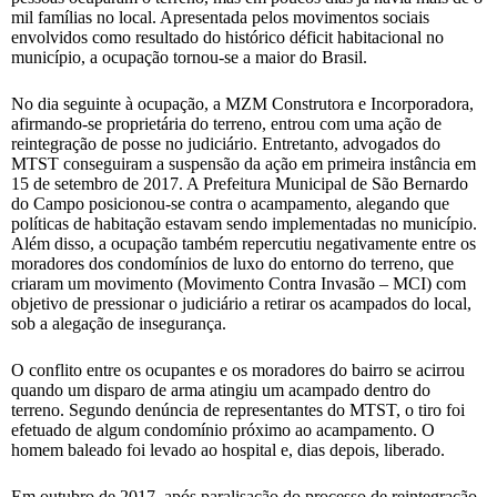
mil famílias no local. Apresentada pelos movimentos sociais
envolvidos como resultado do histórico déficit habitacional no
município, a ocupação tornou-se a maior do Brasil.
No dia seguinte à ocupação, a MZM Construtora e Incorporadora,
afirmando-se proprietária do terreno, entrou com uma ação de
reintegração de posse no judiciário. Entretanto, advogados do
MTST conseguiram a suspensão da ação em primeira instância em
15 de setembro de 2017. A Prefeitura Municipal de São Bernardo
do Campo posicionou-se contra o acampamento, alegando que
políticas de habitação estavam sendo implementadas no município.
Além disso, a ocupação também repercutiu negativamente entre os
moradores dos condomínios de luxo do entorno do terreno, que
criaram um movimento (Movimento Contra Invasão – MCI) com
objetivo de pressionar o judiciário a retirar os acampados do local,
sob a alegação de insegurança.
O conflito entre os ocupantes e os moradores do bairro se acirrou
quando um disparo de arma atingiu um acampado dentro do
terreno. Segundo denúncia de representantes do MTST, o tiro foi
efetuado de algum condomínio próximo ao acampamento. O
homem baleado foi levado ao hospital e, dias depois, liberado.
Em outubro de 2017, após paralisação do processo de reintegração