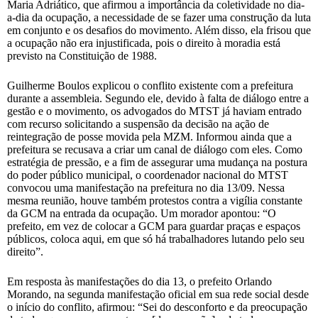
Maria Adriático, que afirmou a importância da coletividade no dia-
a-dia da ocupação, a necessidade de se fazer uma construção da luta
em conjunto e os desafios do movimento. Além disso, ela frisou que
a ocupação não era injustificada, pois o direito à moradia está
previsto na Constituição de 1988.
Guilherme Boulos explicou o conflito existente com a prefeitura
durante a assembleia. Segundo ele, devido à falta de diálogo entre a
gestão e o movimento, os advogados do MTST já haviam entrado
com recurso solicitando a suspensão da decisão na ação de
reintegração de posse movida pela MZM. Informou ainda que a
prefeitura se recusava a criar um canal de diálogo com eles. Como
estratégia de pressão, e a fim de assegurar uma mudança na postura
do poder público municipal, o coordenador nacional do MTST
convocou uma manifestação na prefeitura no dia 13/09. Nessa
mesma reunião, houve também protestos contra a vigília constante
da GCM na entrada da ocupação. Um morador apontou: “O
prefeito, em vez de colocar a GCM para guardar praças e espaços
públicos, coloca aqui, em que só há trabalhadores lutando pelo seu
direito”.
Em resposta às manifestações do dia 13, o prefeito Orlando
Morando, na segunda manifestação oficial em sua rede social desde
o início do conflito, afirmou: “Sei do desconforto e da preocupação