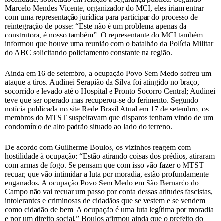
Marcelo Mendes Vicente, organizador do MCI, eles iriam entrar
com uma representação jurídica para participar do processo de
reintegração de posse: “Este não é um problema apenas da
construtora, é nosso também”. O representante do MCI também
informou que houve uma reunião com o batalhão da Polícia Militar
do ABC solicitando policiamento constante na região.
Ainda em 16 de setembro, a ocupação Povo Sem Medo sofreu um
ataque a tiros. Audinei Serapião da Silva foi atingido no braço,
socorrido e levado até o Hospital e Pronto Socorro Central; Audinei
teve que ser operado mas recuperou-se do ferimento. Segundo
notícia publicada no site Rede Brasil Atual em 17 de setembro, os
membros do MTST suspeitavam que disparos tenham vindo de um
condomínio de alto padrão situado ao lado do terreno.
De acordo com Guilherme Boulos, os vizinhos reagem com
hostilidade à ocupação: “Estão atirando coisas dos prédios, atiraram
com armas de fogo. Se pensam que com isso vão fazer o MTST
recuar, que vão intimidar a luta por moradia, estão profundamente
enganados. A ocupação Povo Sem Medo em São Bernardo do
Campo não vai recuar um passo por conta dessas atitudes fascistas,
intolerantes e criminosas de cidadãos que se vestem e se vendem
como cidadão de bem. A ocupação é uma luta legítima por moradia
e por um direito social.” Boulos afirmou ainda que o prefeito do