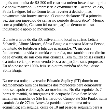
impôs uma multa de R$ 500 mil caso sua ordem fosse descumprida
e o show realizado. A empresária e ex-mulher de Caetano Veloso,
Paula Lavigne, foi ao fórum tentar reverter à decisão, mas
novamente não houve sucesso. O cantor declarou: “É a primeira
vez que sou impedido de cantar no período democrático”. Mesmo
com a proibição, Caetano foi na ocupação e demonstrou sua
indignação e apoio ao movimento.
Durante a tarde do dia 30, estiveram no local as atrizes Letícia
Sabatella, Alinne Moraes, Sônia Braga e a cineasta Marina Person,
no intuito de fortalecer a luta dos acampados. “Uma coisa
fundamental na vida é comida e moradia, mas também ter o direito
de se divertir, de sair com suas crianças. Tem muitas coisas erradas
e a única certa que estou vendo é essa ocupação e suas propostas.
Eu não posso ser 100% feliz se o outro também não for,” disse
Sônia Braga.
Na mesma noite, o vereador Eduardo Suplicy (PT) dormiu no
acampamento num dos barracos dos moradores para demonstrar
todo seu apoio e dedicação ao movimento. No dia seguinte, às 7
horas da manhã, os integrantes da ocupação Povo Sem Medo
saíram em marcha de São Bernardo do Campo até São Paulo, numa
caminhada de 27km. Antes da partida, ocorreu uma missa
ecumênica; em seguida, cerca de 10 mil pessoas seguiram para a