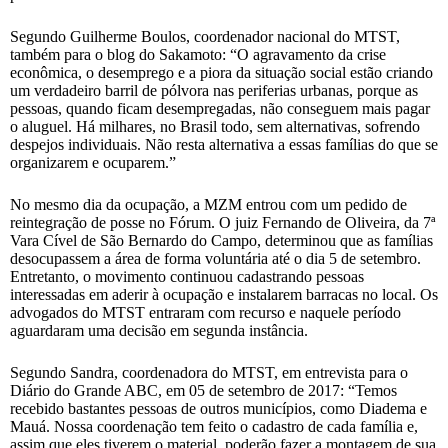
Segundo Guilherme Boulos, coordenador nacional do MTST,
também para o blog do Sakamoto: “O agravamento da crise
econômica, o desemprego e a piora da situação social estão criando
um verdadeiro barril de pólvora nas periferias urbanas, porque as
pessoas, quando ficam desempregadas, não conseguem mais pagar
o aluguel. Há milhares, no Brasil todo, sem alternativas, sofrendo
despejos individuais. Não resta alternativa a essas famílias do que se
organizarem e ocuparem.”
No mesmo dia da ocupação, a MZM entrou com um pedido de
reintegração de posse no Fórum. O juiz Fernando de Oliveira, da 7ª
Vara Cível de São Bernardo do Campo, determinou que as famílias
desocupassem a área de forma voluntária até o dia 5 de setembro.
Entretanto, o movimento continuou cadastrando pessoas
interessadas em aderir à ocupação e instalarem barracas no local. Os
advogados do MTST entraram com recurso e naquele período
aguardaram uma decisão em segunda instância.
Segundo Sandra, coordenadora do MTST, em entrevista para o
Diário do Grande ABC, em 05 de setembro de 2017: “Temos
recebido bastantes pessoas de outros municípios, como Diadema e
Mauá. Nossa coordenação tem feito o cadastro de cada família e,
assim que eles tiverem o material, poderão fazer a montagem de sua