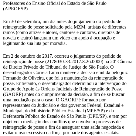
Professores do Ensino Oficial do Estado de São Paulo
(APEOESP).
Em 30 de setembro, um dia antes do julgamento do pedido de
reintegração de posse solicitado pela MZM, artistas de diferentes
ramos (como atrizes e atores, cantores e cantoras, diretoras de
novela e teatro) lançaram um vídeo em apoio à ocupação e
legitimando sua luta por moradia.
Em 2 de outubro de 2017, ocorreu o julgamento do pedido de
reintegração de posse (2178030-33.2017.8.26.0000) na 20ª Câmara
de Direito Privado do Tribunal de Justiça de São Paulo. O
desembargador Correia Lima manteve a decisão emitida pelo juiz
Fernando de Oliveira, que foi a manutenção da reintegração de
posse. Entretanto, o desembargador determinou a intervenção do
Grupo de Apoio às Ordens Judiciais de Reintegração de Posse
(GAORP) antes do cumprimento da decisão, a fim de se buscar
uma mediação para o caso. O GAORP é formado por
representantes do Judiciário e dos governos Federal, Estadual e
Municipal, do Ministério Público Estadual (MPE/SP) e da
Defensoria Pública do Estado de São Paulo (DPE/SP), e tem por
objetivo a mediação dos conflitos que envolvem processos de
reintegração de posse a fim de assegurar uma saída negociada e
evitar o uso excessivo da força por parte dos agentes estatais.