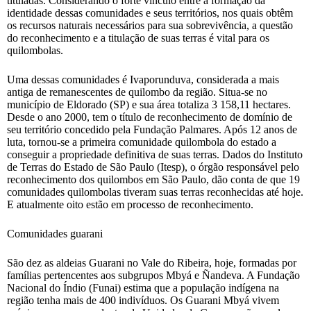
tituladas. Considerando o forte vínculo entre a formação da
identidade dessas comunidades e seus territórios, nos quais obtêm
os recursos naturais necessários para sua sobrevivência, a questão
do reconhecimento e a titulação de suas terras é vital para os
quilombolas.
Uma dessas comunidades é Ivaporunduva, considerada a mais
antiga de remanescentes de quilombo da região. Situa-se no
município de Eldorado (SP) e sua área totaliza 3 158,11 hectares.
Desde o ano 2000, tem o título de reconhecimento de domínio de
seu território concedido pela Fundação Palmares. Após 12 anos de
luta, tornou-se a primeira comunidade quilombola do estado a
conseguir a propriedade definitiva de suas terras. Dados do Instituto
de Terras do Estado de São Paulo (Itesp), o órgão responsável pelo
reconhecimento dos quilombos em São Paulo, dão conta de que 19
comunidades quilombolas tiveram suas terras reconhecidas até hoje.
E atualmente oito estão em processo de reconhecimento.
Comunidades guarani
São dez as aldeias Guarani no Vale do Ribeira, hoje, formadas por
famílias pertencentes aos subgrupos Mbyá e Ñandeva. A Fundação
Nacional do Índio (Funai) estima que a população indígena na
região tenha mais de 400 indivíduos. Os Guarani Mbyá vivem