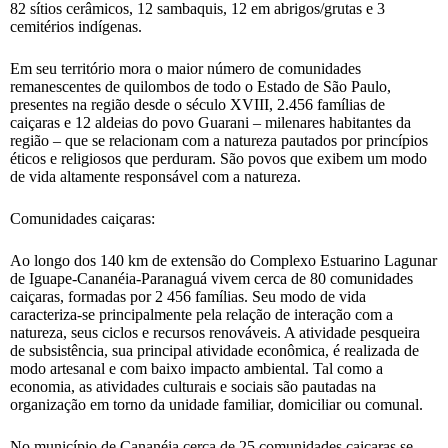
82 sítios cerâmicos, 12 sambaquis, 12 em abrigos/grutas e 3
cemitérios indígenas.
Em seu território mora o maior número de comunidades
remanescentes de quilombos de todo o Estado de São Paulo,
presentes na região desde o século XVIII, 2.456 famílias de
caiçaras e 12 aldeias do povo Guarani – milenares habitantes da
região – que se relacionam com a natureza pautados por princípios
éticos e religiosos que perduram. São povos que exibem um modo
de vida altamente responsável com a natureza.
Comunidades caiçaras:
Ao longo dos 140 km de extensão do Complexo Estuarino Lagunar
de Iguape-Cananéia-Paranaguá vivem cerca de 80 comunidades
caiçaras, formadas por 2 456 famílias. Seu modo de vida
caracteriza-se principalmente pela relação de interação com a
natureza, seus ciclos e recursos renováveis. A atividade pesqueira
de subsistência, sua principal atividade econômica, é realizada de
modo artesanal e com baixo impacto ambiental. Tal como a
economia, as atividades culturais e sociais são pautadas na
organização em torno da unidade familiar, domiciliar ou comunal.
No município de Cananéia cerca de 25 comunidades caiçaras se