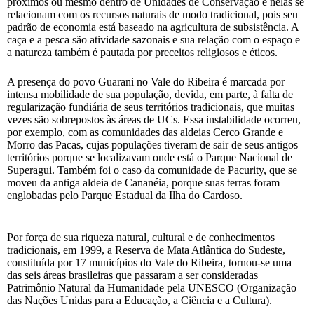
próximos ou mesmo dentro de Unidades de Conservação e nelas se
relacionam com os recursos naturais de modo tradicional, pois seu
padrão de economia está baseado na agricultura de subsistência. A
caça e a pesca são atividade sazonais e sua relação com o espaço e
a natureza também é pautada por preceitos religiosos e éticos.
A presença do povo Guarani no Vale do Ribeira é marcada por
intensa mobilidade de sua população, devida, em parte, à falta de
regularização fundiária de seus territórios tradicionais, que muitas
vezes são sobrepostos às áreas de UCs. Essa instabilidade ocorreu,
por exemplo, com as comunidades das aldeias Cerco Grande e
Morro das Pacas, cujas populações tiveram de sair de seus antigos
territórios porque se localizavam onde está o Parque Nacional de
Superagui. Também foi o caso da comunidade de Pacurity, que se
moveu da antiga aldeia de Cananéia, porque suas terras foram
englobadas pelo Parque Estadual da Ilha do Cardoso.
Por força de sua riqueza natural, cultural e de conhecimentos
tradicionais, em 1999, a Reserva de Mata Atlântica do Sudeste,
constituída por 17 municípios do Vale do Ribeira, tornou-se uma
das seis áreas brasileiras que passaram a ser consideradas
Patrimônio Natural da Humanidade pela UNESCO (Organização
das Nações Unidas para a Educação, a Ciência e a Cultura).