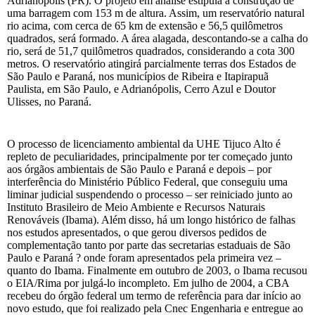
Adrianópolis (PR). O projeto em análise estipula a construção de
uma barragem com 153 m de altura. Assim, um reservatório natural
rio acima, com cerca de 65 km de extensão e 56,5 quilômetros
quadrados, será formado. A área alagada, descontando-se a calha do
rio, será de 51,7 quilômetros quadrados, considerando a cota 300
metros. O reservatório atingirá parcialmente terras dos Estados de
São Paulo e Paraná, nos municípios de Ribeira e Itapirapuã
Paulista, em São Paulo, e Adrianópolis, Cerro Azul e Doutor
Ulisses, no Paraná.
O processo de licenciamento ambiental da UHE Tijuco Alto é
repleto de peculiaridades, principalmente por ter começado junto
aos órgãos ambientais de São Paulo e Paraná e depois – por
interferência do Ministério Público Federal, que conseguiu uma
liminar judicial suspendendo o processo – ser reiniciado junto ao
Instituto Brasileiro de Meio Ambiente e Recursos Naturais
Renováveis (Ibama). Além disso, há um longo histórico de falhas
nos estudos apresentados, o que gerou diversos pedidos de
complementação tanto por parte das secretarias estaduais de São
Paulo e Paraná ? onde foram apresentados pela primeira vez –
quanto do Ibama. Finalmente em outubro de 2003, o Ibama recusou
o EIA/Rima por julgá-lo incompleto. Em julho de 2004, a CBA
recebeu do órgão federal um termo de referência para dar início ao
novo estudo, que foi realizado pela Cnec Engenharia e entregue ao