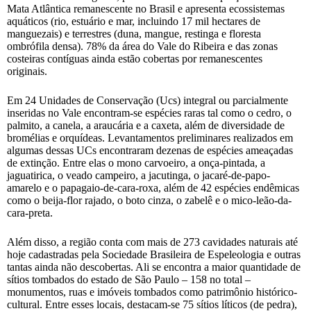
Mata Atlântica remanescente no Brasil e apresenta ecossistemas
aquáticos (rio, estuário e mar, incluindo 17 mil hectares de
manguezais) e terrestres (duna, mangue, restinga e floresta
ombrófila densa). 78% da área do Vale do Ribeira e das zonas
costeiras contíguas ainda estão cobertas por remanescentes
originais.
Em 24 Unidades de Conservação (Ucs) integral ou parcialmente
inseridas no Vale encontram-se espécies raras tal como o cedro, o
palmito, a canela, a araucária e a caxeta, além de diversidade de
bromélias e orquídeas. Levantamentos preliminares realizados em
algumas dessas UCs encontraram dezenas de espécies ameaçadas
de extinção. Entre elas o mono carvoeiro, a onça-pintada, a
jaguatirica, o veado campeiro, a jacutinga, o jacaré-de-papo-
amarelo e o papagaio-de-cara-roxa, além de 42 espécies endêmicas
como o beija-flor rajado, o boto cinza, o zabelê e o mico-leão-da-
cara-preta.
Além disso, a região conta com mais de 273 cavidades naturais até
hoje cadastradas pela Sociedade Brasileira de Espeleologia e outras
tantas ainda não descobertas. Ali se encontra a maior quantidade de
sítios tombados do estado de São Paulo – 158 no total –
monumentos, ruas e imóveis tombados como patrimônio histórico-
cultural. Entre esses locais, destacam-se 75 sítios líticos (de pedra),