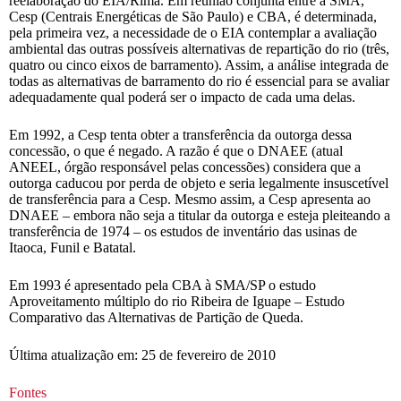
reelaboração do EIA/Rima. Em reunião conjunta entre a SMA,
Cesp (Centrais Energéticas de São Paulo) e CBA, é determinada,
pela primeira vez, a necessidade de o EIA contemplar a avaliação
ambiental das outras possíveis alternativas de repartição do rio (três,
quatro ou cinco eixos de barramento). Assim, a análise integrada de
todas as alternativas de barramento do rio é essencial para se avaliar
adequadamente qual poderá ser o impacto de cada uma delas.
Em 1992, a Cesp tenta obter a transferência da outorga dessa
concessão, o que é negado. A razão é que o DNAEE (atual
ANEEL, órgão responsável pelas concessões) considera que a
outorga caducou por perda de objeto e seria legalmente insuscetível
de transferência para a Cesp. Mesmo assim, a Cesp apresenta ao
DNAEE – embora não seja a titular da outorga e esteja pleiteando a
transferência de 1974 – os estudos de inventário das usinas de
Itaoca, Funil e Batatal.
Em 1993 é apresentado pela CBA à SMA/SP o estudo
Aproveitamento múltiplo do rio Ribeira de Iguape – Estudo
Comparativo das Alternativas de Partição de Queda.
Última atualização em: 25 de fevereiro de 2010
Fontes