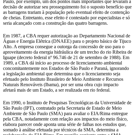
Paulo, por exemplo, um dos pontos mais importantes que levaram à
decisão de autorizar seu prosseguimento foi o suposto benefício que
as barragens trariam à população pelo eventual efeito de contenção
de cheias. Entretanto, esse efeito é contestado por especialistas e só
seria alcançado com a construção das quatro barragens.
Em 1987, a CBA requer autorização ao Departamento Nacional de
Águas e Energia Elétrica (DNAEE) para o projeto básico de Tijuco
Alto. A empresa consegue a outorga da concessão de uso para o
aproveitamento da energia hidráulica de um trecho do rio Ribeira de
Iguape (decreto federal nº 96.746 de 21 de setembro de 1988). Em
1989, a CBA dá início ao processo de licenciamento ambiental
concomitantemente nos Estados de São Paulo e Paraná, ignorando
a legislação ambiental que determina que o licenciamento seja
efetuado pelo Instituto Brasileiro de Meio Ambiente e Recursos
Naturais Renováveis (Ibama), por ser uma obra cujo impacto
afetará mais de um Estado, a ser realizada em rio federal.
Em 1990, o Instituto de Pesquisas Tecnológicas da Universidade de
São Paulo (IPT), contratado pela Secretaria de Estado de Meio
Ambiente de São Paulo (SMA) para avaliar o EIA/Rima entregue
pela CBA, notadamente com relação aos impactos do meio físico,
elabora parecer onde aponta uma série de falhas nos estudos que,
somado à análise efetuada por técnicos da SMA, determina a