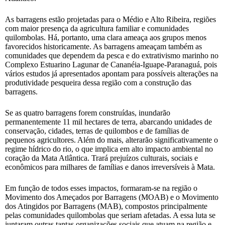
As barragens estão projetadas para o Médio e Alto Ribeira, regiões
com maior presença da agricultura familiar e comunidades
quilombolas. Há, portanto, uma clara ameaça aos grupos menos
favorecidos historicamente. As barragens ameaçam também as
comunidades que dependem da pesca e do extrativismo marinho no
Complexo Estuarino Lagunar de Cananéia-Iguape-Paranaguá, pois
vários estudos já apresentados apontam para possíveis alterações na
produtividade pesqueira dessa região com a construção das
barragens.
Se as quatro barragens forem construídas, inundarão
permanentemente 11 mil hectares de terra, abarcando unidades de
conservação, cidades, terras de quilombos e de famílias de
pequenos agricultores. Além do mais, alterarão significativamente o
regime hídrico do rio, o que implica em alto impacto ambiental no
coração da Mata Atlântica. Trará prejuízos culturais, sociais e
econômicos para milhares de famílias e danos irreversíveis à Mata.
Em função de todos esses impactos, formaram-se na região o
Movimento dos Ameçados por Barragens (MOAB) e o Movimento
dos Atingidos por Barragens (MAB), compostos principalmente
pelas comunidades quilombolas que seriam afetadas. A essa luta se
juntaram outras tantas organizações sociais que atuam na região e