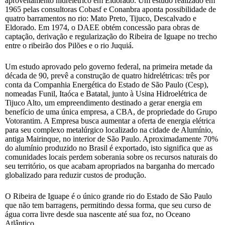
aproveitamento hidrelétrico em Eldorado. Um estudo realizado em
1965 pelas consultoras Cobasf e Conanbra aponta possibilidade de
quatro barramentos no rio: Mato Preto, Tijuco, Descalvado e
Eldorado. Em 1974, o DAEE obtém concessão para obras de
captação, derivação e regularização do Ribeira de Iguape no trecho
entre o ribeirão dos Pilões e o rio Juquiá.
Um estudo aprovado pelo governo federal, na primeira metade da
década de 90, prevê a construção de quatro hidrelétricas: três por
conta da Companhia Energética do Estado de São Paulo (Cesp),
nomeadas Funil, Itaóca e Batatal, junto à Usina Hidroelétrica de
Tijuco Alto, um empreendimento destinado a gerar energia em
benefício de uma única empresa, a CBA, de propriedade do Grupo
Votorantim. A Empresa busca aumentar a oferta de energia elétrica
para seu complexo metalúrgico localizado na cidade de Alumínio,
antiga Mairinque, no interior de São Paulo. Aproximadamente 70%
do alumínio produzido no Brasil é exportado, isto significa que as
comunidades locais perdem soberania sobre os recursos naturais do
seu território, os que acabam apropriados na barganha do mercado
globalizado para reduzir custos de produção.
O Ribeira de Iguape é o único grande rio do Estado de São Paulo
que não tem barragens, permitindo dessa forma, que seu curso de
água corra livre desde sua nascente até sua foz, no Oceano
Atlântico.