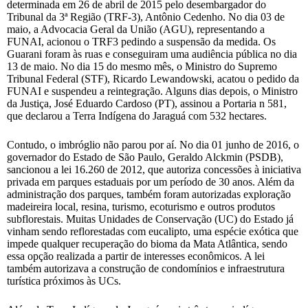
determinada em 26 de abril de 2015 pelo desembargador do
Tribunal da 3ª Região (TRF-3), Antônio Cedenho. No dia 03 de
maio, a Advocacia Geral da União (AGU), representando a
FUNAI, acionou o TRF3 pedindo a suspensão da medida. Os
Guarani foram às ruas e conseguiram uma audiência pública no dia
13 de maio. No dia 15 do mesmo mês, o Ministro do Supremo
Tribunal Federal (STF), Ricardo Lewandowski, acatou o pedido da
FUNAI e suspendeu a reintegração. Alguns dias depois, o Ministro
da Justiça, José Eduardo Cardoso (PT), assinou a Portaria n 581,
que declarou a Terra Indígena do Jaraguá com 532 hectares.
Contudo, o imbróglio não parou por aí. No dia 01 junho de 2016, o
governador do Estado de São Paulo, Geraldo Alckmin (PSDB),
sancionou a lei 16.260 de 2012, que autoriza concessões à iniciativa
privada em parques estaduais por um período de 30 anos. Além da
administração dos parques, também foram autorizadas exploração
madeireira local, resina, turismo, ecoturismo e outros produtos
subflorestais. Muitas Unidades de Conservação (UC) do Estado já
vinham sendo reflorestadas com eucalipto, uma espécie exótica que
impede qualquer recuperação do bioma da Mata Atlântica, sendo
essa opção realizada a partir de interesses econômicos. A lei
também autorizava a construção de condomínios e infraestrutura
turística próximos às UCs.