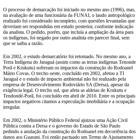
O processo de demarcação foi iniciado no mesmo ano (1996), mas,
na avaliação de uma funcionária da FUNAI, o laudo antropológico
realizado foi considerado incompleto, com questões levantadas que
deveriam ser respondidas em estudo posterior, conforme indicação
da analista. O pedido, porém, que incluía a ampliação da área para
os indígenas, foi negado por outro analista em parecer final, sem
que se saiba a razão.
Em 2002, o estudo demarcatório foi retomado. No mesmo ano, a
Terra Indígena do Jaraguá (assim como as terras indígenas Tenonde
Porã e Krukutu) sofreram os impactos da construção do Rodoanel
Mário Covas. O trecho oeste, concluído em 2002, afetou a TI
Jaraguá e o estudo de impacto ambiental não foi realizado pela
empresa de Desenvolvimento Rodoviário SA (Dersa), apesar da
exigência legal. O trecho sul, que afeta as aldeias de Krukutu e
Tendondé-Porã, foi concluído em abril de 2010. Entre os principais
impactos negativos citamos a especulação imobiliária e a ocupação
irregular.
Em 2002, o Ministério Público Federal ajuizou uma Ação Civil
Pública contra a Dersa e o governo do Estado de São Paulo
pedindo a anulação da construção do Rodoanel em decorrência dos
danos aos Guarani. Foi então pactuado um Termo de Ajustamento