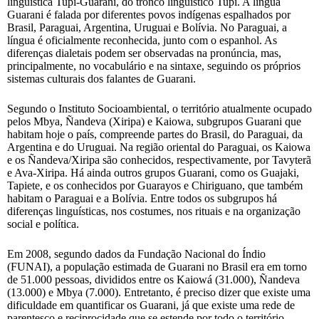
linguística Tupi-Guarani, do tronco linguístico Tupi. A língua
Guarani é falada por diferentes povos indígenas espalhados por
Brasil, Paraguai, Argentina, Uruguai e Bolívia. No Paraguai, a
língua é oficialmente reconhecida, junto com o espanhol. As
diferenças dialetais podem ser observadas na pronúncia, mas,
principalmente, no vocabulário e na sintaxe, seguindo os próprios
sistemas culturais dos falantes de Guarani.
Segundo o Instituto Socioambiental, o território atualmente ocupado
pelos Mbya, Ñandeva (Xiripa) e Kaiowa, subgrupos Guarani que
habitam hoje o país, compreende partes do Brasil, do Paraguai, da
Argentina e do Uruguai. Na região oriental do Paraguai, os Kaiowa
e os Ñandeva/Xiripa são conhecidos, respectivamente, por Tavyterã
e Ava-Xiripa. Há ainda outros grupos Guarani, como os Guajaki,
Tapiete, e os conhecidos por Guarayos e Chiriguano, que também
habitam o Paraguai e a Bolívia. Entre todos os subgrupos há
diferenças linguísticas, nos costumes, nos rituais e na organização
social e política.
Em 2008, segundo dados da Fundação Nacional do Índio
(FUNAI), a população estimada de Guarani no Brasil era em torno
de 51.000 pessoas, divididos entre os Kaiowá (31.000), Ñandeva
(13.000) e Mbya (7.000). Entretanto, é preciso dizer que existe uma
dificuldade em quantificar os Guarani, já que existe uma rede de
parentesco e reciprocidade que se estende por todo o território,