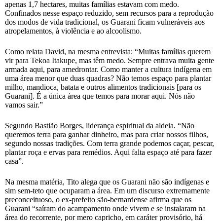
apenas 1,7 hectares, muitas famílias estavam com medo.
Confinados nesse espaço reduzido, sem recursos para a reprodução
dos modos de vida tradicional, os Guarani ficam vulneráveis aos
atropelamentos, à violência e ao alcoolismo.
Como relata David, na mesma entrevista: “Muitas famílias querem
vir para Tekoa Itakupe, mas têm medo. Sempre entrava muita gente
armada aqui, para amedrontar. Como manter a cultura indígena em
uma área menor que duas quadras? Não temos espaço para plantar
milho, mandioca, batata e outros alimentos tradicionais [para os
Guarani]. É a única área que temos para morar aqui. Nós não
vamos sair.”
Segundo Bastião Borges, liderança espiritual da aldeia. “Não
queremos terra para ganhar dinheiro, mas para criar nossos filhos,
segundo nossas tradições. Com terra grande podemos caçar, pescar,
plantar roça e ervas para remédios. Aqui falta espaço até para fazer
casa”.
Na mesma matéria, Tito alega que os Guarani não são indígenas e
sim sem-teto que ocuparam a área. Em um discurso extremamente
preconceituoso, o ex-prefeito são-bernardense afirma que os
Guarani “saíram do acampamento onde vivem e se instalaram na
área do recorrente, por mero capricho, em caráter provisório, há