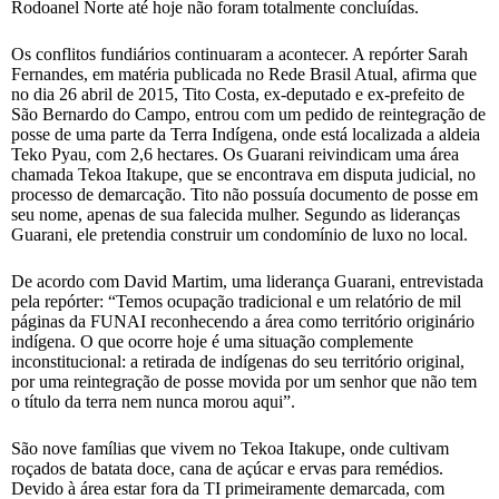
Rodoanel Norte até hoje não foram totalmente concluídas.
Os conflitos fundiários continuaram a acontecer. A repórter Sarah
Fernandes, em matéria publicada no Rede Brasil Atual, afirma que
no dia 26 abril de 2015, Tito Costa, ex-deputado e ex-prefeito de
São Bernardo do Campo, entrou com um pedido de reintegração de
posse de uma parte da Terra Indígena, onde está localizada a aldeia
Teko Pyau, com 2,6 hectares. Os Guarani reivindicam uma área
chamada Tekoa Itakupe, que se encontrava em disputa judicial, no
processo de demarcação. Tito não possuía documento de posse em
seu nome, apenas de sua falecida mulher. Segundo as lideranças
Guarani, ele pretendia construir um condomínio de luxo no local.
De acordo com David Martim, uma liderança Guarani, entrevistada
pela repórter: “Temos ocupação tradicional e um relatório de mil
páginas da FUNAI reconhecendo a área como território originário
indígena. O que ocorre hoje é uma situação complemente
inconstitucional: a retirada de indígenas do seu território original,
por uma reintegração de posse movida por um senhor que não tem
o título da terra nem nunca morou aqui”.
São nove famílias que vivem no Tekoa Itakupe, onde cultivam
roçados de batata doce, cana de açúcar e ervas para remédios.
Devido à área estar fora da TI primeiramente demarcada, com