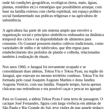
onde há condições geográficas, ecológicas (terra, mato, águas,
plantas, remédios etc) e estratégias que possibilitem arranjar, com
base na família extensa com chefia espiritual, um espaço político
social fundamentado nas práticas religiosas e na agricultura de
subsistência.
A agricultura faz parte de um sistema amplo que envolve a
organização social e princípios simbólicos embasados na dinâmica
temporal dos ciclos e na disponibilidade de alimentos para
consumo. Os Guarani possuem muitos cultivos tradicionais, como
variedades de milho e de tubérculos, que têm regras para
estabelecimento dos períodos de plantio e colheita, relacionadas
também à realização de rituais.
Nos anos 1960, o Jaraguá foi novamente ocupado e se
consolidaram duas aldeias, Tekoa Ytu e Tekoa Pyau, na região do
Jaraguá, que estavam no mesmo território contínuo. Tekoa Ytu foi
formada pelo casal Joaquim Augusto Martins e dona Jandira
Augusta Venício, com sua família. Naquele tempo, havia apenas
chácaras nas redondezas e era possível caçar e pescar no igarapé.
Para os Guarani, a aldeia Tekoa Pyau é uma terra de passagem. O
cacique José Fernandes, figura com larga vivência em aldeias de
São Paulo e Rio Grande do Sul, teve visões de que aquele pedaço