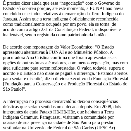
É preciso dizer ainda que essa “negociação” com o Governo do
Estado só ocorreu porque, até este momento, a FUNAI não havia
concluído os estudos relativos à demarcação da Terra Indígena do
Jaraguá. Assim que a terra indígena é oficialmente reconhecida
como tradicionalmente ocupada por um povo, ela se torna, de
acordo com o artigo 231 da Constituição Federal, indisponível e
inalienável, sendo registrada como patrimônio da União.
De acordo com reportagem do Valor Econômico: “O Estado
apresentou alternativas à FUNAI e ao Ministério Público. A
procuradora Ana Cristina confirma que foram apresentadas as
opções de outras áreas até maiores, com menos vegetação, mas com
área suficiente para serem reflorestadas. O valor, todavia, supera o
acordo e o Estado não disse se pagará a diferença. ‘Estamos abertos
para sentar e discutir’, diz o diretor-executivo da Fundação Florestal
[Fundação para a Conservação e a Produção Florestal do Estado de
São Paulo]”.
A interrupção no processo demarcatório deixou consequências
drásticas que seriam sentidas uma década depois. Em 2008, dois
integrantes da etnia Pataxó Hã-Hã-Hãe, que habitam a Terra
Indígena Caramuru Paraguassu, visitaram a comunidade por
ocasião de sua presença na cidade de São Paulo para prestar
vestibular na Universidade Federal de São Carlos (UFSCAr).