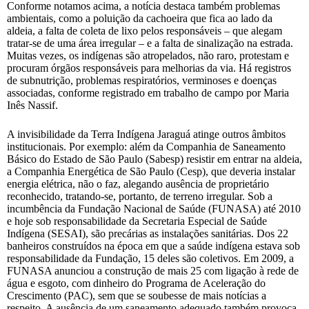
Conforme notamos acima, a notícia destaca também problemas
ambientais, como a poluição da cachoeira que fica ao lado da
aldeia, a falta de coleta de lixo pelos responsáveis – que alegam
tratar-se de uma área irregular – e a falta de sinalização na estrada.
Muitas vezes, os indígenas são atropelados, não raro, protestam e
procuram órgãos responsáveis para melhorias da via. Há registros
de subnutrição, problemas respiratórios, verminoses e doenças
associadas, conforme registrado em trabalho de campo por Maria
Inês Nassif.
A invisibilidade da Terra Indígena Jaraguá atinge outros âmbitos
institucionais. Por exemplo: além da Companhia de Saneamento
Básico do Estado de São Paulo (Sabesp) resistir em entrar na aldeia,
a Companhia Energética de São Paulo (Cesp), que deveria instalar
energia elétrica, não o faz, alegando ausência de proprietário
reconhecido, tratando-se, portanto, de terreno irregular. Sob a
incumbência da Fundação Nacional de Saúde (FUNASA) até 2010
e hoje sob responsabilidade da Secretaria Especial de Saúde
Indígena (SESAI), são precárias as instalações sanitárias. Dos 22
banheiros construídos na época em que a saúde indígena estava sob
responsabilidade da Fundação, 15 deles são coletivos. Em 2009, a
FUNASA anunciou a construção de mais 25 com ligação à rede de
água e esgoto, com dinheiro do Programa de Aceleração do
Crescimento (PAC), sem que se soubesse de mais notícias a
respeito. A ausência de um saneamento adequado também provoca