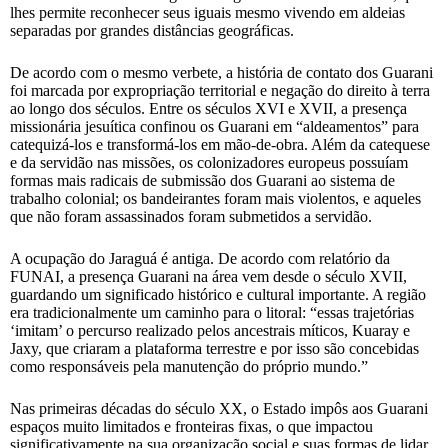
lhes permite reconhecer seus iguais mesmo vivendo em aldeias
separadas por grandes distâncias geográficas.
De acordo com o mesmo verbete, a história de contato dos Guarani
foi marcada por expropriação territorial e negação do direito à terra
ao longo dos séculos. Entre os séculos XVI e XVII, a presença
missionária jesuítica confinou os Guarani em “aldeamentos” para
catequizá-los e transformá-los em mão-de-obra. Além da catequese
e da servidão nas missões, os colonizadores europeus possuíam
formas mais radicais de submissão dos Guarani ao sistema de
trabalho colonial; os bandeirantes foram mais violentos, e aqueles
que não foram assassinados foram submetidos a servidão.
A ocupação do Jaraguá é antiga. De acordo com relatório da
FUNAI, a presença Guarani na área vem desde o século XVII,
guardando um significado histórico e cultural importante. A região
era tradicionalmente um caminho para o litoral: “essas trajetórias
‘imitam’ o percurso realizado pelos ancestrais míticos, Kuaray e
Jaxy, que criaram a plataforma terrestre e por isso são concebidas
como responsáveis pela manutenção do próprio mundo.”
Nas primeiras décadas do século XX, o Estado impôs aos Guarani
espaços muito limitados e fronteiras fixas, o que impactou
significativamente na sua organização social e suas formas de lidar