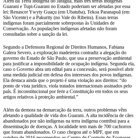
Além da Terra Indígena do Jaraguá, mais três terras indígenas
Guarani e Tupi-Guarani no Estado poderiam ser afetadas por essa
lei: Renascer Ywyty Guaçu (em Ubatuba), Tekoa Paranapuã (em
São Vicente) e a Pakurity (no Vale do Ribeira). Essas terras
indígenas foram parcialmente sobrepostas às Unidades de
Conservação. As populações indígenas afetadas não foram
consultadas sobre a sanção da lei.
Segundo a Defensora Regional de Direitos Humanos, Fabiana
Galera Severo, a exploração madeireira contradiz a alegação do
governo do Estado de São Paulo, que usa a preservação ambiental
para justificar a impossibilidade de ocupação indígena. Segunda ela,
caso o Governo abra um edital para a concessão, será possível abrir
uma medida judicial em defesa dos interesses dos povos indígenas.
Ela destaca ainda que o projeto é uma violação aos direitos: “do
ponto de vista jurídico, viola tratados internacionais assinados pelo
país. É inconstitucional por ferir a Constituição em todos os seus
artigos relativos à proteção ambiental.”
Além da demora na demarcação da terra, outros problemas vêm
afetando a qualidade de vida dos Guarani. A alta incidência de cães
abandonados por não indígenas na terra indígena contribui para a
disseminação de doenças. A localidade tem mais de 700 cachorros
que foram abandonados. O caso chegou até o MPF, que em
outubro de 2016 recomendou ao Centro de Controle de Zoonoses