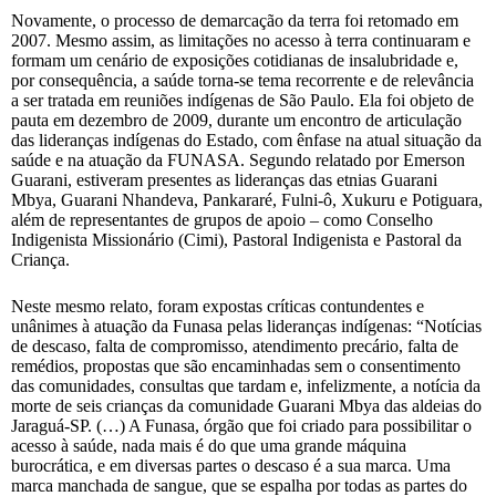
Novamente, o processo de demarcação da terra foi retomado em
2007. Mesmo assim, as limitações no acesso à terra continuaram e
formam um cenário de exposições cotidianas de insalubridade e,
por consequência, a saúde torna-se tema recorrente e de relevância
a ser tratada em reuniões indígenas de São Paulo. Ela foi objeto de
pauta em dezembro de 2009, durante um encontro de articulação
das lideranças indígenas do Estado, com ênfase na atual situação da
saúde e na atuação da FUNASA. Segundo relatado por Emerson
Guarani, estiveram presentes as lideranças das etnias Guarani
Mbya, Guarani Nhandeva, Pankararé, Fulni-ô, Xukuru e Potiguara,
além de representantes de grupos de apoio – como Conselho
Indigenista Missionário (Cimi), Pastoral Indigenista e Pastoral da
Criança.
Neste mesmo relato, foram expostas críticas contundentes e
unânimes à atuação da Funasa pelas lideranças indígenas: “Notícias
de descaso, falta de compromisso, atendimento precário, falta de
remédios, propostas que são encaminhadas sem o consentimento
das comunidades, consultas que tardam e, infelizmente, a notícia da
morte de seis crianças da comunidade Guarani Mbya das aldeias do
Jaraguá-SP. (…) A Funasa, órgão que foi criado para possibilitar o
acesso à saúde, nada mais é do que uma grande máquina
burocrática, e em diversas partes o descaso é a sua marca. Uma
marca manchada de sangue, que se espalha por todas as partes do