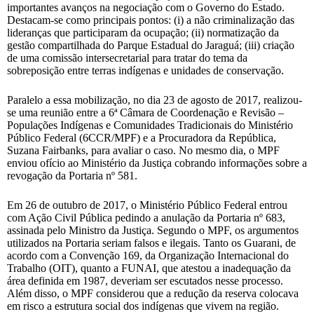
importantes avanços na negociação com o Governo do Estado.
Destacam-se como principais pontos: (i) a não criminalização das
lideranças que participaram da ocupação; (ii) normatização da
gestão compartilhada do Parque Estadual do Jaraguá; (iii) criação
de uma comissão intersecretarial para tratar do tema da
sobreposição entre terras indígenas e unidades de conservação.
Paralelo a essa mobilização, no dia 23 de agosto de 2017, realizou-
se uma reunião entre a 6ª Câmara de Coordenação e Revisão –
Populações Indígenas e Comunidades Tradicionais do Ministério
Público Federal (6CCR/MPF) e a Procuradora da República,
Suzana Fairbanks, para avaliar o caso. No mesmo dia, o MPF
enviou ofício ao Ministério da Justiça cobrando informações sobre a
revogação da Portaria nº 581.
Em 26 de outubro de 2017, o Ministério Público Federal entrou
com Ação Civil Pública pedindo a anulação da Portaria nº 683,
assinada pelo Ministro da Justiça. Segundo o MPF, os argumentos
utilizados na Portaria seriam falsos e ilegais. Tanto os Guarani, de
acordo com a Convenção 169, da Organização Internacional do
Trabalho (OIT), quanto a FUNAI, que atestou a inadequação da
área definida em 1987, deveriam ser escutados nesse processo.
Além disso, o MPF considerou que a redução da reserva colocava
em risco a estrutura social dos indígenas que vivem na região.