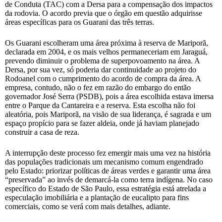
de Conduta (TAC) com a Dersa para a compensação dos impactos
da rodovia. O acordo previa que o órgão em questão adquirisse
áreas específicas para os Guarani das três terras.
Os Guarani escolheram uma área próxima à reserva de Mariporã,
declarada em 2004, e os mais velhos permaneceriam em Jaraguá,
prevendo diminuir o problema de superpovoamento na área. A
Dersa, por sua vez, só poderia dar continuidade ao projeto do
Rodoanel com o cumprimento do acordo de compra da área. A
empresa, contudo, não o fez em razão do embargo do então
governador José Serra (PSDB), pois a área escolhida estava imersa
entre o Parque da Cantareira e a reserva. Esta escolha não foi
aleatória, pois Mariporã, na visão de sua liderança, é sagrada e um
espaço propício para se fazer aldeia, onde já haviam planejado
construir a casa de reza.
A interrupção deste processo fez emergir mais uma vez na história
das populações tradicionais um mecanismo comum engendrado
pelo Estado: priorizar políticas de áreas verdes e garantir uma área
“preservada” ao invés de demarcá-la como terra indígena. No caso
específico do Estado de São Paulo, essa estratégia está atrelada a
especulação imobiliária e a plantação de eucalipto para fins
comerciais, como se verá com mais detalhes, adiante.