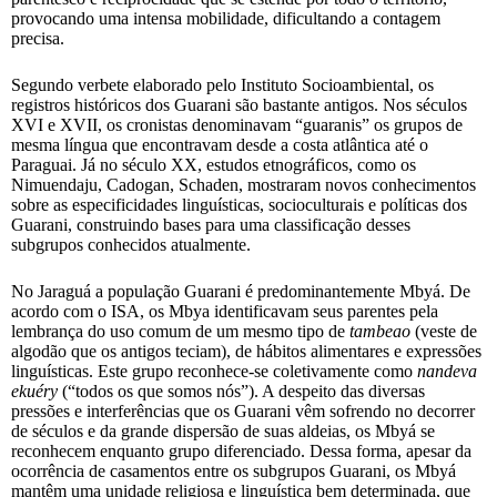
provocando uma intensa mobilidade, dificultando a contagem
precisa.
Segundo verbete elaborado pelo Instituto Socioambiental, os
registros históricos dos Guarani são bastante antigos. Nos séculos
XVI e XVII, os cronistas denominavam “guaranis” os grupos de
mesma língua que encontravam desde a costa atlântica até o
Paraguai. Já no século XX, estudos etnográficos, como os
Nimuendaju, Cadogan, Schaden, mostraram novos conhecimentos
sobre as especificidades linguísticas, socioculturais e políticas dos
Guarani, construindo bases para uma classificação desses
subgrupos conhecidos atualmente.
No Jaraguá a população Guarani é predominantemente Mbyá. De
acordo com o ISA, os Mbya identificavam seus parentes pela
lembrança do uso comum de um mesmo tipo de
tambeao
(veste de
algodão que os antigos teciam), de hábitos alimentares e expressões
linguísticas. Este grupo reconhece-se coletivamente como
nandeva
ekuéry
(“todos os que somos nós”). A despeito das diversas
pressões e interferências que os Guarani vêm sofrendo no decorrer
de séculos e da grande dispersão de suas aldeias, os Mbyá se
reconhecem enquanto grupo diferenciado. Dessa forma, apesar da
ocorrência de casamentos entre os subgrupos Guarani, os Mbyá
mantêm uma unidade religiosa e linguística bem determinada, que