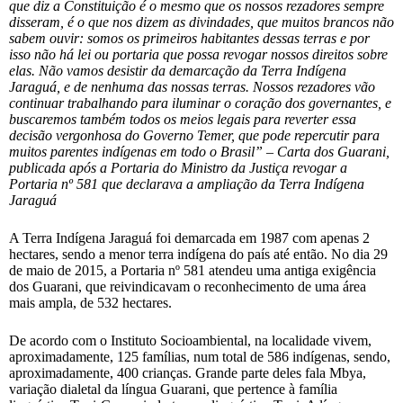
que diz a Constituição é o mesmo que os nossos rezadores sempre
disseram, é o que nos dizem as divindades, que muitos brancos não
sabem ouvir: somos os primeiros habitantes dessas terras e por
isso não há lei ou portaria que possa revogar nossos direitos sobre
elas. Não vamos desistir da demarcação da Terra Indígena
Jaraguá, e de nenhuma das nossas terras. Nossos rezadores vão
continuar trabalhando para iluminar o coração dos governantes, e
buscaremos também todos os meios legais para reverter essa
decisão vergonhosa do Governo Temer, que pode repercutir para
muitos parentes indígenas em todo o Brasil” – Carta dos Guarani,
publicada após a Portaria do Ministro da Justiça revogar a
Portaria nº 581 que declarava a ampliação da Terra Indígena
Jaraguá
A Terra Indígena Jaraguá foi demarcada em 1987 com apenas 2
hectares, sendo a menor terra indígena do país até então. No dia 29
de maio de 2015, a Portaria nº 581 atendeu uma antiga exigência
dos Guarani, que reivindicavam o reconhecimento de uma área
mais ampla, de 532 hectares.
De acordo com o Instituto Socioambiental, na localidade vivem,
aproximadamente, 125 famílias, num total de 586 indígenas, sendo,
aproximadamente, 400 crianças. Grande parte deles fala Mbya,
variação dialetal da língua Guarani, que pertence à família