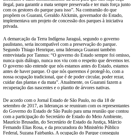
ilegal, para garantir a mata sempre preservada e ter mais força junto
com os gestores do parque para isso”. Na contramão do que
propõem os Guarani, Geraldo Alckmin, governador do Estado,
implementava um projeto de concessão dos parques à iniciativa
privada.
A demarcação da Terra Indígena Jaraguá, segundo o governo
paulistano, seria incompatível com a preservação do parque.
Segundo Thiago Henrique, uma liderança Guarani também
entrevistada por Tannus: “O governo do Estado sempre foi omisso,
nunca quis diálogo, nunca nos viu com o respeito que devemos ter.
O governo não entende que nós estamos antes do Estado, estamos
antes de haver parque. O que nós queremos é protegê-lo, com a
nossa ocupação tradicional, que é de poder circular, poder rezar,
cuidar das plantas e da mata”. Atualmente, os Guarani fazem a
recuperação das nascentes e o plantio de árvores nativas.
De acordo com o Jornal Estado de São Paulo, no dia 18 de
setembro de 2017, as lideranças se reuniram com os representantes
do Governo do Estado de São Paulo para uma reunião que contou
com a participação do Secretário de Estado do Meio Ambiente,
Maurício Brusadin, do Secretário de Estado da Justiça, Márcio
Fernando Elias Rosa, e da procuradora do Ministério Público
Federal, Suzana Fairbanks. A ocupação do Parque conseguiu