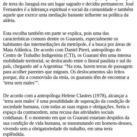
de terra do Jaraguá era um lugar sagrado e decidiu permanecer. José
Fernandes é a liderança espiritual e social da comunidade e também
aquele que exerce uma mediação bastante influente na política da
aldeia.
Esta escolha também em parte se explica, pois uma das
características comuns dentre os Guaranis, especialmente os
habitantes das intermediações da metrópole, é a busca por áreas de
Mata Atlântica. De acordo com Daniel Pierri, antropólogo do
Centro de Trabalho Indigenista (CTI), os Guarani têm uma intensa
mobilidade territorial, se deslocando entre o litoral paulista e sul do
país, chegando até a Argentina: “Na rota, fazem terras de passagem
para acolher parentes que migram. Os deslocamentos são feitos
porque, diz a cosmovisão da etnia, os guaranis têm de encontrar a
‘terra sem males’”.
De acordo com a antropóloga Helene Clastres (1978), alcançar a
‘terra sem males’ é uma possiblidade de superação da condição de
sociedade humana, com todas as suas regras e obrigações. Seria o
espaço da contraordem, uma recusa das atividades sociais
cotidianas. É o momento em que os Guarani estariam despidos da
sua condição de vida humana, se transmutando em homens-deuses,
vivendo sem a obrigatoriedade do trabalho, em uma terra
esplêndida.