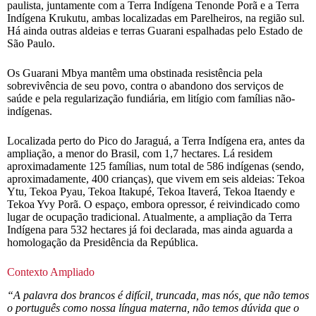
paulista, juntamente com a Terra Indígena Tenonde Porã e a Terra
Indígena Krukutu, ambas localizadas em Parelheiros, na região sul.
Há ainda outras aldeias e terras Guarani espalhadas pelo Estado de
São Paulo.
Os Guarani Mbya mantêm uma obstinada resistência pela
sobrevivência de seu povo, contra o abandono dos serviços de
saúde e pela regularização fundiária, em litígio com famílias não-
indígenas.
Localizada perto do Pico do Jaraguá, a Terra Indígena era, antes da
ampliação, a menor do Brasil, com 1,7 hectares. Lá residem
aproximadamente 125 famílias, num total de 586 indígenas (sendo,
aproximadamente, 400 crianças), que vivem em seis aldeias: Tekoa
Ytu, Tekoa Pyau, Tekoa Itakupé, Tekoa Itaverá, Tekoa Itaendy e
Tekoa Yvy Porã. O espaço, embora opressor, é reivindicado como
lugar de ocupação tradicional. Atualmente, a ampliação da Terra
Indígena para 532 hectares já foi declarada, mas ainda aguarda a
homologação da Presidência da República.
Contexto Ampliado
“A palavra dos brancos é difícil, truncada, mas nós, que não temos
o português como nossa língua materna, não temos dúvida que o