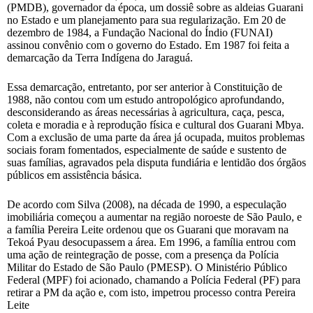
(PMDB), governador da época, um dossiê sobre as aldeias Guarani
no Estado e um planejamento para sua regularização. Em 20 de
dezembro de 1984, a Fundação Nacional do Índio (FUNAI)
assinou convênio com o governo do Estado. Em 1987 foi feita a
demarcação da Terra Indígena do Jaraguá.
Essa demarcação, entretanto, por ser anterior à Constituição de
1988, não contou com um estudo antropológico aprofundando,
desconsiderando as áreas necessárias à agricultura, caça, pesca,
coleta e moradia e à reprodução física e cultural dos Guarani Mbya.
Com a exclusão de uma parte da área já ocupada, muitos problemas
sociais foram fomentados, especialmente de saúde e sustento de
suas famílias, agravados pela disputa fundiária e lentidão dos órgãos
públicos em assistência básica.
De acordo com Silva (2008), na década de 1990, a especulação
imobiliária começou a aumentar na região noroeste de São Paulo, e
a família Pereira Leite ordenou que os Guarani que moravam na
Tekoá Pyau desocupassem a área. Em 1996, a família entrou com
uma ação de reintegração de posse, com a presença da Polícia
Militar do Estado de São Paulo (PMESP). O Ministério Público
Federal (MPF) foi acionado, chamando a Polícia Federal (PF) para
retirar a PM da ação e, com isto, impetrou processo contra Pereira
Leite