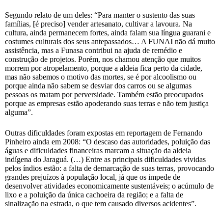
Segundo relato de um deles: “Para manter o sustento das suas
famílias, [é preciso] vender artesanato, cultivar a lavoura. Na
cultura, ainda permanecem fortes, ainda falam sua língua guarani e
costumes culturais dos seus antepassados… A FUNAI não dá muito
assistência, mas a Funasa contribui na ajuda de remédio e
construção de projetos. Porém, nos chamou atenção que muitos
morrem por atropelamento, porque a aldeia fica perto da cidade,
mas não sabemos o motivo das mortes, se é por alcoolismo ou
porque ainda não sabem se desviar dos carros ou se algumas
pessoas os matam por perversidade. Também estão preocupados
porque as empresas estão apoderando suas terras e não tem justiça
alguma”.
Outras dificuldades foram expostas em reportagem de Fernando
Pinheiro ainda em 2008: “O descaso das autoridades, poluição das
águas e dificuldades financeiras marcam a situação da aldeia
indígena do Jaraguá. (…) Entre as principais dificuldades vividas
pelos índios estão: a falta de demarcação de suas terras, provocando
grandes prejuízos à população local, já que os impede de
desenvolver atividades economicamente sustentáveis; o acúmulo de
lixo e a poluição da única cachoeira da região; e a falta de
sinalização na estrada, o que tem causado diversos acidentes”.