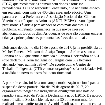
(CCZ) que recolhesse os animais sem donos e tomasse
providências. O CCZ respondeu, entretanto, que não tinha espaço
em seu canil, com mais de 400 cães esperando adoção. Uma
parceria entre a Prefeitura e a Associação Nacional dos Clínicos
Veterinários e Pequenos Animais (ANCLIVEPA) levou alguns
profissionais à aldeia para atender os cães mais doentes. O
problema, entretanto, permanece, já que novos cães são
abandonados todos os dias. As doenças de pele são comuns entre as
crianças, principalmente, por conta das fezes dos animais.
Dois anos depois, no dia 15 de agosto de 2017, já na presidência de
Michel Temer, o Ministro da Justiça Torquato Jardim assinou a
Portaria nº 683 que anula e invalida a Portaria Declaratória nº 581
(que declarou a Terra Indígena do Jaraguá com 532 hectares)
alegando “erro administrativo”. De acordo com o Centro de
Trabalho Indigenista (CTI) e outras organizações da sociedade civil,
a medida do novo ministro foi inconstitucional.
A partir de então, foi feita uma ampla mobilização nacional para a
suspensão dessa portaria. No dia 29 de agosto de 2017, 29
organizações indígenas e indigenistas divulgaram uma nota de
repúdio à anulação da Portaria Declaratória n. 581/2015. De acordo
com o Instituto Socioambiental, no dia 30 do mesmo mês, foi
realizada uma manifestação na Avenida Paulista, que contou com a