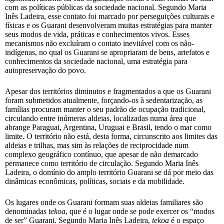
com as políticas públicas da sociedade nacional. Segundo Maria
Inês Ladeira, esse contato foi marcado por perseguições culturais e
físicas e os Guarani desenvolveram muitas estratégias para manter
seus modos de vida, práticas e conhecimentos vivos. Esses
mecanismos não excluíram o contato inevitável com os não-
indígenas, no qual os Guarani se apropriaram de bens, artefatos e
conhecimentos da sociedade nacional, uma estratégia para
autopreservação do povo.
Apesar dos territórios diminutos e fragmentados a que os Guarani
foram submetidos atualmente, forçando-os à sedentarização, as
famílias procuram manter o seu padrão de ocupação tradicional,
circulando entre inúmeras aldeias, localizadas numa área que
abrange Paraguai, Argentina, Uruguai e Brasil, tendo o mar como
limite. O território não está, desta forma, circunscrito aos limites das
aldeias e trilhas, mas sim às relações de reciprocidade num
complexo geográfico contínuo, que apesar de não demarcado
permanece como território de circulação. Segundo Maria Inês
Ladeira, o domínio do amplo território Guarani se dá por meio das
dinâmicas econômicas, políticas, sociais e da mobilidade.
Os lugares onde os Guarani formam suas aldeias familiares são
denominadas
tekoa
, que é o lugar onde se pode exercer os “modos
de ser” Guarani. Segundo Maria Inês Ladeira,
tekoa
é o espaço