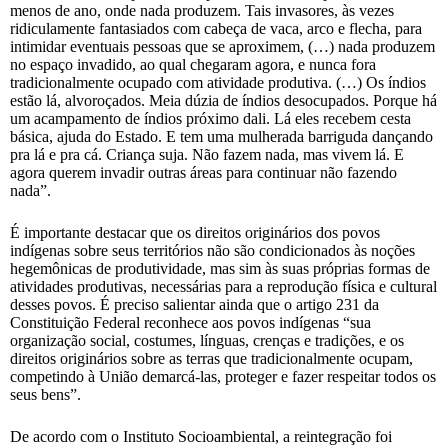
menos de ano, onde nada produzem. Tais invasores, às vezes
ridiculamente fantasiados com cabeça de vaca, arco e flecha, para
intimidar eventuais pessoas que se aproximem, (…) nada produzem
no espaço invadido, ao qual chegaram agora, e nunca fora
tradicionalmente ocupado com atividade produtiva. (…) Os índios
estão lá, alvoroçados. Meia dúzia de índios desocupados. Porque há
um acampamento de índios próximo dali. Lá eles recebem cesta
básica, ajuda do Estado. E tem uma mulherada barriguda dançando
pra lá e pra cá. Criança suja. Não fazem nada, mas vivem lá. E
agora querem invadir outras áreas para continuar não fazendo
nada”.
É importante destacar que os direitos originários dos povos
indígenas sobre seus territórios não são condicionados às noções
hegemônicas de produtividade, mas sim às suas próprias formas de
atividades produtivas, necessárias para a reprodução física e cultural
desses povos. É preciso salientar ainda que o artigo 231 da
Constituição Federal reconhece aos povos indígenas “sua
organização social, costumes, línguas, crenças e tradições, e os
direitos originários sobre as terras que tradicionalmente ocupam,
competindo à União demarcá-las, proteger e fazer respeitar todos os
seus bens”.
De acordo com o Instituto Socioambiental, a reintegração foi