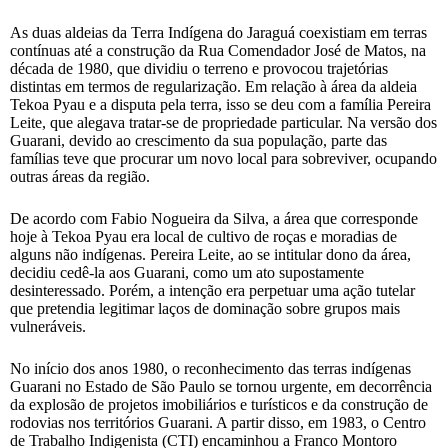
As duas aldeias da Terra Indígena do Jaraguá coexistiam em terras
contínuas até a construção da Rua Comendador José de Matos, na
década de 1980, que dividiu o terreno e provocou trajetórias
distintas em termos de regularização. Em relação à área da aldeia
Tekoa Pyau e a disputa pela terra, isso se deu com a família Pereira
Leite, que alegava tratar-se de propriedade particular. Na versão dos
Guarani, devido ao crescimento da sua população, parte das
famílias teve que procurar um novo local para sobreviver, ocupando
outras áreas da região.
De acordo com Fabio Nogueira da Silva, a área que corresponde
hoje à Tekoa Pyau era local de cultivo de roças e moradias de
alguns não indígenas. Pereira Leite, ao se intitular dono da área,
decidiu cedê-la aos Guarani, como um ato supostamente
desinteressado. Porém, a intenção era perpetuar uma ação tutelar
que pretendia legitimar laços de dominação sobre grupos mais
vulneráveis.
No início dos anos 1980, o reconhecimento das terras indígenas
Guarani no Estado de São Paulo se tornou urgente, em decorrência
da explosão de projetos imobiliários e turísticos e da construção de
rodovias nos territórios Guarani. A partir disso, em 1983, o Centro
de Trabalho Indigenista (CTI) encaminhou a Franco Montoro