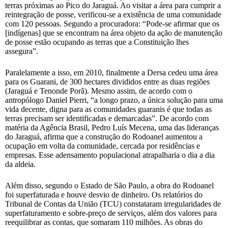
terras próximas ao Pico do Jaraguá. Ao visitar a área para cumprir a
reintegração de posse, verificou-se a existência de uma comunidade
com 120 pessoas. Segundo a procuradora: “Pode-se afirmar que os
[indígenas] que se encontram na área objeto da ação de manutenção
de posse estão ocupando as terras que a Constituição lhes
assegura”.
Paralelamente a isso, em 2010, finalmente a Dersa cedeu uma área
para os Guarani, de 300 hectares divididos entre as duas regiões
(Jaraguá e Tenonde Porã). Mesmo assim, de acordo com o
antropólogo Daniel Pierri, “a longo prazo, a única solução para uma
vida decente, digna para as comunidades guaranis é que todas as
terras precisam ser identificadas e demarcadas”. De acordo com
matéria da Agência Brasil, Pedro Luís Mecena, uma das lideranças
do Jaraguá, afirma que a construção do Rodoanel aumentou a
ocupação em volta da comunidade, cercada por residências e
empresas. Esse adensamento populacional atrapalharia o dia a dia
da aldeia.
Além disso, segundo o Estado de São Paulo, a obra do Rodoanel
foi superfaturada e houve desvio de dinheiro. Os relatórios do
Tribunal de Contas da União (TCU) constataram irregularidades de
superfaturamento e sobre-preço de serviços, além dos valores para
reequilibrar as contas, que somaram 110 milhões. As obras do