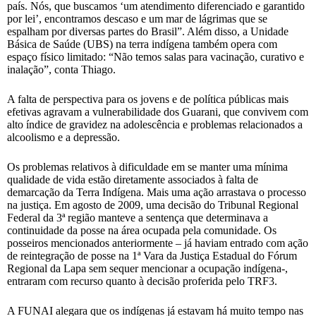
país. Nós, que buscamos ‘um atendimento diferenciado e garantido
por lei’, encontramos descaso e um mar de lágrimas que se
espalham por diversas partes do Brasil”. Além disso, a Unidade
Básica de Saúde (UBS) na terra indígena também opera com
espaço físico limitado: “Não temos salas para vacinação, curativo e
inalação”, conta Thiago.
A falta de perspectiva para os jovens e de política públicas mais
efetivas agravam a vulnerabilidade dos Guarani, que convivem com
alto índice de gravidez na adolescência e problemas relacionados a
alcoolismo e a depressão.
Os problemas relativos à dificuldade em se manter uma mínima
qualidade de vida estão diretamente associados à falta de
demarcação da Terra Indígena. Mais uma ação arrastava o processo
na justiça. Em agosto de 2009, uma decisão do Tribunal Regional
Federal da 3ª região manteve a sentença que determinava a
continuidade da posse na área ocupada pela comunidade. Os
posseiros mencionados anteriormente – já haviam entrado com ação
de reintegração de posse na 1ª Vara da Justiça Estadual do Fórum
Regional da Lapa sem sequer mencionar a ocupação indígena-,
entraram com recurso quanto à decisão proferida pelo TRF3.
A FUNAI alegara que os indígenas já estavam há muito tempo nas