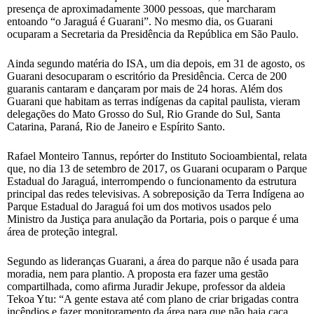
presença de aproximadamente 3000 pessoas, que marcharam
entoando “o Jaraguá é Guarani”. No mesmo dia, os Guarani
ocuparam a Secretaria da Presidência da República em São Paulo.
Ainda segundo matéria do ISA, um dia depois, em 31 de agosto, os
Guarani desocuparam o escritório da Presidência. Cerca de 200
guaranis cantaram e dançaram por mais de 24 horas. Além dos
Guarani que habitam as terras indígenas da capital paulista, vieram
delegações do Mato Grosso do Sul, Rio Grande do Sul, Santa
Catarina, Paraná, Rio de Janeiro e Espírito Santo.
Rafael Monteiro Tannus, repórter do Instituto Socioambiental, relata
que, no dia 13 de setembro de 2017, os Guarani ocuparam o Parque
Estadual do Jaraguá, interrompendo o funcionamento da estrutura
principal das redes televisivas. A sobreposição da Terra Indígena ao
Parque Estadual do Jaraguá foi um dos motivos usados pelo
Ministro da Justiça para anulação da Portaria, pois o parque é uma
área de proteção integral.
Segundo as lideranças Guarani, a área do parque não é usada para
moradia, nem para plantio. A proposta era fazer uma gestão
compartilhada, como afirma Juradir Jekupe, professor da aldeia
Tekoa Ytu: “A gente estava até com plano de criar brigadas contra
incêndios e fazer monitoramento da área para que não haja caça