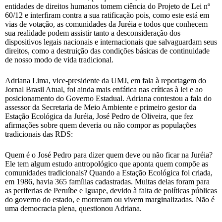
entidades de direitos humanos tomem ciência do Projeto de Lei nº
60/12 e interfiram contra a sua ratificação pois, como este está em
vias de votação, as comunidades da Juréia e todos que conhecem
sua realidade podem assistir tanto a desconsideração dos
dispositivos legais nacionais e internacionais que salvaguardam seus
direitos, como a destruição das condições básicas de continuidade
de nosso modo de vida tradicional.
Adriana Lima, vice-presidente da UMJ, em fala à reportagem do
Jornal Brasil Atual, foi ainda mais enfática nas críticas à lei e ao
posicionamento do Governo Estadual. Adriana contestou a fala do
assessor da Secretaria de Meio Ambiente e primeiro gestor da
Estação Ecológica da Juréia, José Pedro de Oliveira, que fez
afirmações sobre quem deveria ou não compor as populações
tradicionais das RDS:
Quem é o José Pedro para dizer quem deve ou não ficar na Juréia?
Ele tem algum estudo antropológico que aponta quem compõe as
comunidades tradicionais? Quando a Estação Ecológica foi criada,
em 1986, havia 365 famílias cadastradas. Muitas delas foram para
as periferias de Peruíbe e Iguape, devido à falta de políticas públicas
do governo do estado, e morreram ou vivem marginalizadas. Não é
uma democracia plena, questionou Adriana.