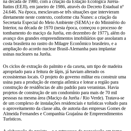
na década de 1980, com a criação da Estação Ecológica Juréia-
Itatins (EEJI), em janeiro de 1986, através do Decreto Estadual nº
24.646. Na época, mesclavam-se três situações que intervieram
diretamente neste contexto, conforme cita Nunes: a criação da
Secretaria Especial do Meio Ambiente (SEMA) e do Ministério do
Interior, na década de 1970 (nesta época, começou o processo de
tombamento do maciço da Juréia, em dezembro de 1977), além do
avanço dos grandes empreendimentos imobiliários que assolaram a
costa brasileira no rastro do Milagre Econômico brasileiro, e a
ampliação do acordo nuclear Brasil-Alemanha para implantar
usinas nucleares na Juréia.
Os ciclos de extração do palmito e da caxeta, um tipo de madeira
apropriado para a feitura de lápis, já haviam alterado os
ecossistemas locais. O projeto do governo militar era construir uma
usina para a produção de energia atômica e lotear a região para
construção de residências de alto padrão para veranistas. Havia
projetos de construção de um condomínio para mais de 70 mil
pessoas na mesma área (Maciço da Juréia / Rio Verde). Tratava-se
de um complexo de instalações residenciais e turísticas voltado para
o aproveitamento da classe alta, de autoria das empresas Gomes de
Almeida Fernandes e Companhia Grajaúna de Empreendimentos
Turísticos.