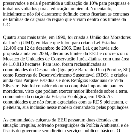
preservados e nela é permitida a utilização de 10% para pesquisas e
trabalhos voltados para a educação ambiental. No entanto,
inicialmente não foi claramente definido como ficariam as centenas
de famílias de caiçaras da região que viviam dentro dos limites da
UC.
Quatro anos mais tarde, em 1990, foi criada a União dos Moradores
da Juréia (UMJ), entidade que lutou para criar a Lei Estadual
12.406 em 12 de dezembro de 2006. Esta Lei, que havia sido
proposta ainda em 2004, alterou os limites da EEIJ e concretizou o
Mosaico de Unidades de Conservação Juréia-Itatins, com uma área
de 110.813 hectares. Para isso, foram reclassificadas as
comunidades do Despraiado (Iguape) e Barra do Una (Peruibe, SP)
como Reservas de Desenvolvimento Sustentável (RDS), e criados
ainda dois Parques Estaduais e dois Refúgios Estaduais de Vida
Silvestre. Isto foi considerado uma conquista importante para os
moradores, visto que podiam exercer maior liberdade sobre a terra,
como antes da criação da Estação Ecológica, em 1986. As
comunidades que não foram agraciadas com as RDS pleitearam, e
pleiteiam, sua inclusão nesse modelo demandado pelas populações.
As comunidades caiçaras da EEJI passaram duas décadas em
situação irregular, sofrendo perseguições da Polícia Ambiental e de
fiscais do governo e sem direito a serviços públicos básicos. O