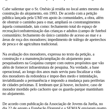
Cabe salientar que o Sr. Onésio já residia no local antes mesmo da
construção do alojamento, em 1993. De acordo com a petição
pública lançada pela UMJ em apoio às comunidades, a obra, além
de obstruir o caminho para o mar, ampliará os constrangimentos
àquela comunidade, tais como: fechamento total do espaço de
recreação/confraternização das crianças e adultos (campo de futebol
comunitário; fechamento do único caminho de acesso ao mar e a
áreas de roça dos moradores; impedimento de tráfego de apetrechos
de pesca e de agricultura tradicional.
Na avaliação dos moradores, expressa no texto da petição, a
construção e a manutenção/ampliação do alojamento para
pesquisadores na Grajaúna cumpre com outros propósitos que vão
além de fornecer infraestrutura de pesquisa. Na verdade, a base
operacional, ao longo dos anos mais serviu para fiscalizar a vida
dos moradores da redondeza e impor-lhes medo e intimidação,
inviabilizando a permanência e impondo a mudança para periferias
de cidades próximas. E lembram que já houve, inclusive, caso de
morador mordido pelo cachorro que os guarda-parque mantinham
no alojamento.
De acordo com publicação da Associação de Jovens da Juréia, no
dia 22 de agosto a Fundação Florestal e a SEMAN enviaram quatro