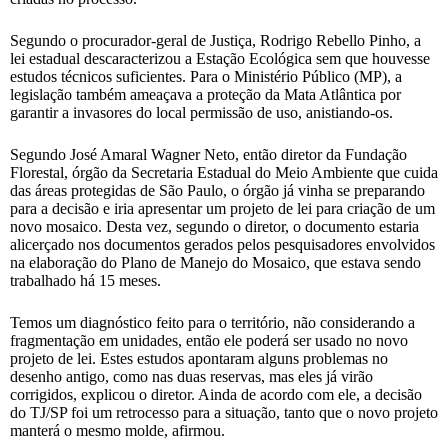
Segundo o procurador-geral de Justiça, Rodrigo Rebello Pinho, a
lei estadual descaracterizou a Estação Ecológica sem que houvesse
estudos técnicos suficientes. Para o Ministério Público (MP), a
legislação também ameaçava a proteção da Mata Atlântica por
garantir a invasores do local permissão de uso, anistiando-os.
Segundo José Amaral Wagner Neto, então diretor da Fundação
Florestal, órgão da Secretaria Estadual do Meio Ambiente que cuida
das áreas protegidas de São Paulo, o órgão já vinha se preparando
para a decisão e iria apresentar um projeto de lei para criação de um
novo mosaico. Desta vez, segundo o diretor, o documento estaria
alicerçado nos documentos gerados pelos pesquisadores envolvidos
na elaboração do Plano de Manejo do Mosaico, que estava sendo
trabalhado há 15 meses.
Temos um diagnóstico feito para o território, não considerando a
fragmentação em unidades, então ele poderá ser usado no novo
projeto de lei. Estes estudos apontaram alguns problemas no
desenho antigo, como nas duas reservas, mas eles já virão
corrigidos, explicou o diretor. Ainda de acordo com ele, a decisão
do TJ/SP foi um retrocesso para a situação, tanto que o novo projeto
manterá o mesmo molde, afirmou.