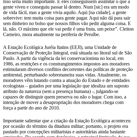
Isso seria muito importante. E eles conseguissem assimilar o que a
gente viveu e conseguiu passar lá dentro. Num [sic] era um modo
de vida fácil, mas a gente vivia aquilo. Aqui [na cidade], a gente
sobrevive: tem muita coisa para gente pagar. Aqui não dá para sair
sem dinheiro no bolso que nossos filhos vão pedir alguma coisa. E
lá, não. O máximo que ele vai pedir é uma fruta, um peixe”. Cleiton
Carneiro, mora atualmente na periferia de Peruíbe.
A Estação Ecológica Juréia Itatins (EEJI), uma Unidade de
Conservação de Proteção Integral, está situada no litoral sul de São
Paulo. A partir da vigência da lei conservacionista no local, em
1986, as restrições e os constrangimentos impostos aos moradores
estimularam diversos conflitos decorrentes das políticas de proteção
ambiental, perturbando sobremaneira suas vidas. Atualmente, os
moradores vêm lutando contra a atuação do Estado e de entidades
ecologistas – guiados por uma legislação que idealiza um suposto
atributo da natureza (sem a presença humana) -, julgando-se
capazes de distinguir quem preserva ou não o lugar. Com isso, a
intenção de mover a desapropriação dos moradores chega com
força a partir do ano de 2010.
Importante salientar que a criação da Estação Ecológica aconteceu
por ocasião do término da ditadura militar; portanto, o projeto era
pautado por concepções militaristas e autoritárias ainda bastante