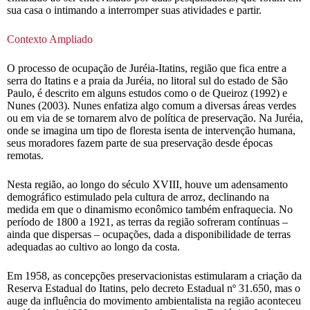
sua casa o intimando a interromper suas atividades e partir.
Contexto Ampliado
O processo de ocupação de Juréia-Itatins, região que fica entre a
serra do Itatins e a praia da Juréia, no litoral sul do estado de São
Paulo, é descrito em alguns estudos como o de Queiroz (1992) e
Nunes (2003). Nunes enfatiza algo comum a diversas áreas verdes
ou em via de se tornarem alvo de política de preservação. Na Juréia,
onde se imagina um tipo de floresta isenta de intervenção humana,
seus moradores fazem parte de sua preservação desde épocas
remotas.
Nesta região, ao longo do século XVIII, houve um adensamento
demográfico estimulado pela cultura de arroz, declinando na
medida em que o dinamismo econômico também enfraquecia. No
período de 1800 a 1921, as terras da região sofreram contínuas –
ainda que dispersas – ocupações, dada a disponibilidade de terras
adequadas ao cultivo ao longo da costa.
Em 1958, as concepções preservacionistas estimularam a criação da
Reserva Estadual do Itatins, pelo decreto Estadual nº 31.650, mas o
auge da influência do movimento ambientalista na região aconteceu