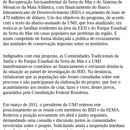
de Recuperação Socioambiental da Serra do Mar e do Sistema de
Mosaicos da Mata Atlântica, com financiamento do Banco
Interamericano de Desenvolvimento (BID) e orçamento de mais de
470 milhões de dólares. Um dos objetivos do programa, de acordo
com o texto do abaixo-assinado da UMJ, que fora atualizado, era
realocar as famílias residentes na área da EEIJ e do Parque Estadual
da Serra do Mar em casas populares nas periferias da região. E
assim cumprindo de forma disfarçada a política de esvaziamento
das unidades de conservação impostas sobre os territórios.
Indignados com esta proposta, as Comunidades Tradicionais da
Juréia e do Parque Estadual da Serra do Mar e a UMJ
manifestaram-se contrários ao financiamento e enviaram denúncia
da situação ao painel de investigação do BID. Na denúncia,
enfatizaram que as populações não foram consultadas sobre este
processo e não participaram da elaboração do projeto, que fere o
acautelamento aos modos de criar, fazer e viver, destes povos,
garantidos pela Constituição Federal Brasileira.
Em março de 2011, o presidente da UMJ reiterou este
posicionamento ao se reunir com membros do BID e da SEMA.
Reiterou a posição novamente em abril e junho seguintes,
demandando uma consulta e discussão juntos às comunidades
envolvidas sobre o projeto. Solicitando ainda a suspensão imediata