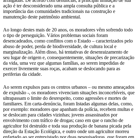
arraigadas. De acordo com denúncias, a principal limitação de sua
ação é ter desconsiderado uma ampla consulta pública e a
importância das comunidades tradicionais na construção e
manutenção deste patrimônio ambiental.
Ao longo destes mais de 20 anos, os moradores vêm sofrendo todo
o tipo de perseguição. Vários problemas sociais foram
desencadeados, como conflitos com o Estado – caracterizados pelo
abuso de poder, perda de biodiversidade, de cultura local e
marginalização. Além disso, há tentativas de desenraizamento de
seu lugar de origem e, consequentemente, situações de precarização
da vida, uma vez que algumas famílias, ao serem impedidas de
exercer livremente suas roças, acabam se deslocando para as
periferias da cidade.
Ao serem expulsos para os centros urbanos – ou mesmo ameaçados
de expulsão -, os moradores vivenciam situações inconcebíveis, que
ultrapassam o limite do desrespeito, como agressões e mortes de
familiares. Em carta-denúncia, foram listadas algumas delas, como,
por exemplo: moradores que apanham da polícia, recebem multas e
se deslocam para cidades vizinhas; jovens assassinados por
envolvimento com tráfico de drogas; caso em que o rancho de
agricultor foi destruído e toda sua produção de banana picada pela
direção da Estação Ecológica, e outro onde um agricultor morreu
enfartado ao ser entrevistado por duas pesquisadoras, que foram em