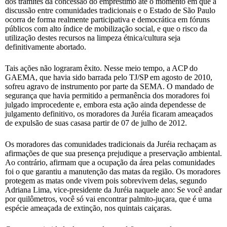
dos trâmites da concessão do empréstimo até o momento em que a
discussão entre comunidades tradicionais e o Estado de São Paulo
ocorra de forma realmente participativa e democrática em fóruns
públicos com alto índice de mobilização social, e que o risco da
utilização destes recursos na limpeza étnica/cultura seja
definitivamente abortado.
Tais ações não lograram êxito. Nesse meio tempo, a ACP do
GAEMA, que havia sido barrada pelo TJ/SP em agosto de 2010,
sofreu agravo de instrumento por parte da SEMA. O mandado de
segurança que havia permitido a permanência dos moradores foi
julgado improcedente e, embora esta ação ainda dependesse de
julgamento definitivo, os moradores da Juréia ficaram ameaçados
de expulsão de suas casasa partir de 07 de julho de 2012.
Os moradores das comunidades tradicionais da Juréia rechaçam as
afirmações de que sua presença prejudique a preservação ambiental.
Ao contrário, afirmam que a ocupação da área pelas comunidades
foi o que garantiu a manutenção das matas da região. Os moradores
protegem as matas onde vivem pois sobrevivem delas, segundo
Adriana Lima, vice-presidente da Juréia naquele ano: Se você andar
por quilômetros, você só vai encontrar palmito-juçara, que é uma
espécie ameaçada de extinção, nos quintais caiçaras.