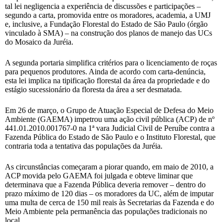
tal lei negligencia a experiência de discussões e participações –
segundo a carta, promovida entre os moradores, academia, a UMJ
e, inclusive, a Fundação Florestal do Estado de São Paulo (órgão
vinculado à SMA) – na construção dos planos de manejo das UCs
do Mosaico da Juréia.
A segunda portaria simplifica critérios para o licenciamento de roças
para pequenos produtores. Ainda de acordo com carta-denúncia,
esta lei implica na tipificação florestal da área da propriedade e do
estágio sucessionário da floresta da área a ser desmatada.
Em 26 de março, o Grupo de Atuação Especial de Defesa do Meio
Ambiente (GAEMA) impetrou uma ação civil pública (ACP) de nº
441.01.2010.001767-0 na 1ª vara Judicial Civil de Peruíbe contra a
Fazenda Pública do Estado de São Paulo e o Instituto Florestal, que
contraria toda a tentativa das populações da Juréia.
As circunstâncias começaram a piorar quando, em maio de 2010, a
ACP movida pelo GAEMA foi julgada e obteve liminar que
determinava que a Fazenda Pública deveria remover – dentro do
prazo máximo de 120 dias – os moradores da UC, além de imputar
uma multa de cerca de 150 mil reais às Secretarias da Fazenda e do
Meio Ambiente pela permanência das populações tradicionais no
local.