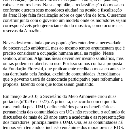
caixeta e outros itens. Na sua opinião, a reclassificação do mosaico
conforme querem seus moradores ajudará na gestão e fiscalização
da área: Hoje falta fiscalização sobre os que vêm de fora. Queremos
construir junto com o governo um modelo onde os moradores sejam
corresponsáveis pelo gerenciamento do mosaico, como ocorre nas
reservas da Amazônia.
Neves destacou ainda que as populações entendem a necessidade
de preservação ambiental, mas ao mesmo tempo argumentam que é
preciso considerar a ocupação humana atual na região. Nesse
sentido, afirmou: Algumas áreas devem ser mesmo santuários, mas
outras podem ser abertas ao uso. Por isso somos contra a proposta
da Fundação Florestal, que praticamente reedita o mosaico antes de
sua derrubada pela Justiça, excluindo comunidades. Acreditamos
que o governo usará da democracia participativa para reformular a
proposta, fazendo com que todos saiam ganhando.
Em março de 2010, o Secretário do Meio Ambiente criou duas
portarias (n°029 e n°027). A primeira, de acordo com o que diz
carta emitida pela UMJ, define critérios para os beneficiários: a
permanência das comunidades em UCs não respeitou o acúmulo de
discussões de mais de 20 anos entre a academia e as representações
dos moradores, principalmente a UMJ. Ora, se as comunidades há
tempos vêm tentando a inclusão equânime dos moradores na RDS,