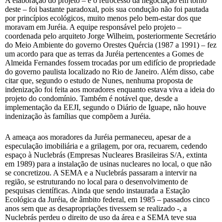
A elaboração do projeto – e o retrocesso da negociação em torno
deste – foi bastante paradoxal, pois sua condução não foi pautada
por princípios ecológicos, muito menos pelo bem-estar dos que
moravam em Juréia. A equipe responsável pelo projeto –
coordenada pelo arquiteto Jorge Wilheim, posteriormente Secretário
do Meio Ambiente do governo Orestes Quércia (1987 a 1991) – fez
um acordo para que as terras da Juréia pertencentes a Gomes de
Almeida Fernandes fossem trocadas por um edifício de propriedade
do governo paulista localizado no Rio de Janeiro. Além disso, cabe
citar que, segundo o estudo de Nunes, nenhuma proposta de
indenização foi feita aos moradores enquanto estava viva a ideia do
projeto do condomínio. Também é notável que, desde a
implementação da EEJI, segundo o Diário de Iguape, não houve
indenização às famílias que compõem a Juréia.
A ameaça aos moradores da Juréia permaneceu, apesar de a
especulação imobiliária e a grilagem, por ora, recuarem, cedendo
espaço à Nuclebrás (Empresas Nucleares Brasileiras S/A, extinta
em 1989) para a instalação de usinas nucleares no local, o que não
se concretizou. A SEMA e a Nuclebrás passaram a intervir na
região, se estruturando no local para o desenvolvimento de
pesquisas científicas. Ainda que sendo instaurada a Estação
Ecológica da Juréia, de âmbito federal, em 1985 – passados cinco
anos sem que as desapropriações tivessem se realizado -, a
Nuclebrás perdeu o direito de uso da área e a SEMA teve sua