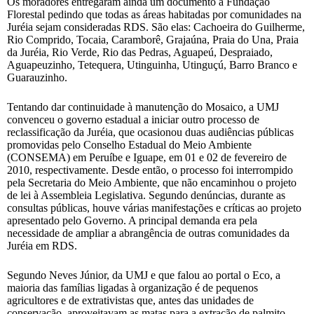
Os moradores entregaram ainda um documento à Fundação
Florestal pedindo que todas as áreas habitadas por comunidades na
Juréia sejam consideradas RDS. São elas: Cachoeira do Guilherme,
Rio Comprido, Tocaia, Caramborê, Grajaúna, Praia do Una, Praia
da Juréia, Rio Verde, Rio das Pedras, Aguapeú, Despraiado,
Aguapeuzinho, Tetequera, Utinguinha, Utinguçú, Barro Branco e
Guarauzinho.
Tentando dar continuidade à manutenção do Mosaico, a UMJ
convenceu o governo estadual a iniciar outro processo de
reclassificação da Juréia, que ocasionou duas audiências públicas
promovidas pelo Conselho Estadual do Meio Ambiente
(CONSEMA) em Peruíbe e Iguape, em 01 e 02 de fevereiro de
2010, respectivamente. Desde então, o processo foi interrompido
pela Secretaria do Meio Ambiente, que não encaminhou o projeto
de lei à Assembleia Legislativa. Segundo denúncias, durante as
consultas públicas, houve várias manifestações e críticas ao projeto
apresentado pelo Governo. A principal demanda era pela
necessidade de ampliar a abrangência de outras comunidades da
Juréia em RDS.
Segundo Neves Júnior, da UMJ e que falou ao portal o Eco, a
maioria das famílias ligadas à organização é de pequenos
agricultores e de extrativistas que, antes das unidades de
conservação, aproveitavam as matas para a extração de palmito,