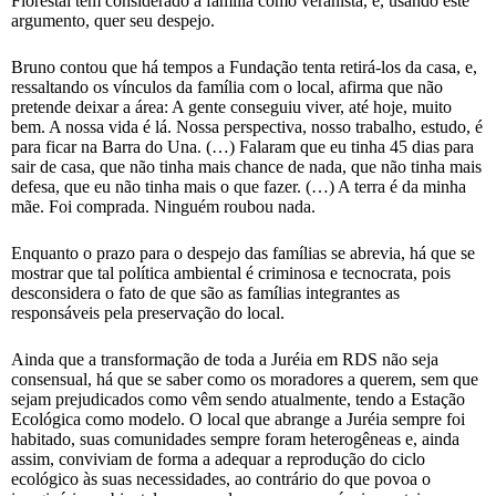
Florestal tem considerado a família como veranista, e, usando este
argumento, quer seu despejo.
Bruno contou que há tempos a Fundação tenta retirá-los da casa, e,
ressaltando os vínculos da família com o local, afirma que não
pretende deixar a área: A gente conseguiu viver, até hoje, muito
bem. A nossa vida é lá. Nossa perspectiva, nosso trabalho, estudo, é
para ficar na Barra do Una. (…) Falaram que eu tinha 45 dias para
sair de casa, que não tinha mais chance de nada, que não tinha mais
defesa, que eu não tinha mais o que fazer. (…) A terra é da minha
mãe. Foi comprada. Ninguém roubou nada.
Enquanto o prazo para o despejo das famílias se abrevia, há que se
mostrar que tal política ambiental é criminosa e tecnocrata, pois
desconsidera o fato de que são as famílias integrantes as
responsáveis pela preservação do local.
Ainda que a transformação de toda a Juréia em RDS não seja
consensual, há que se saber como os moradores a querem, sem que
sejam prejudicados como vêm sendo atualmente, tendo a Estação
Ecológica como modelo. O local que abrange a Juréia sempre foi
habitado, suas comunidades sempre foram heterogêneas e, ainda
assim, conviviam de forma a adequar a reprodução do ciclo
ecológico às suas necessidades, ao contrário do que povoa o