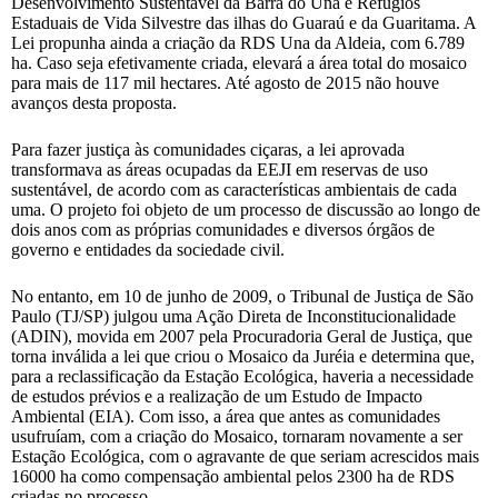
Desenvolvimento Sustentável da Barra do Una e Refúgios
Estaduais de Vida Silvestre das ilhas do Guaraú e da Guaritama. A
Lei propunha ainda a criação da RDS Una da Aldeia, com 6.789
ha. Caso seja efetivamente criada, elevará a área total do mosaico
para mais de 117 mil hectares. Até agosto de 2015 não houve
avanços desta proposta.
Para fazer justiça às comunidades ciçaras, a lei aprovada
transformava as áreas ocupadas da EEJI em reservas de uso
sustentável, de acordo com as características ambientais de cada
uma. O projeto foi objeto de um processo de discussão ao longo de
dois anos com as próprias comunidades e diversos órgãos de
governo e entidades da sociedade civil.
No entanto, em 10 de junho de 2009, o Tribunal de Justiça de São
Paulo (TJ/SP) julgou uma Ação Direta de Inconstitucionalidade
(ADIN), movida em 2007 pela Procuradoria Geral de Justiça, que
torna inválida a lei que criou o Mosaico da Juréia e determina que,
para a reclassificação da Estação Ecológica, haveria a necessidade
de estudos prévios e a realização de um Estudo de Impacto
Ambiental (EIA). Com isso, a área que antes as comunidades
usufruíam, com a criação do Mosaico, tornaram novamente a ser
Estação Ecológica, com o agravante de que seriam acrescidos mais
16000 ha como compensação ambiental pelos 2300 ha de RDS
criadas no processo.