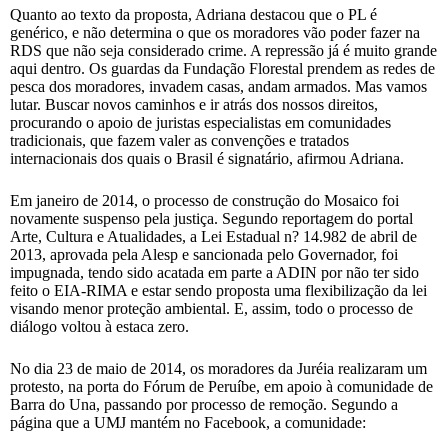
Quanto ao texto da proposta, Adriana destacou que o PL é
genérico, e não determina o que os moradores vão poder fazer na
RDS que não seja considerado crime. A repressão já é muito grande
aqui dentro. Os guardas da Fundação Florestal prendem as redes de
pesca dos moradores, invadem casas, andam armados. Mas vamos
lutar. Buscar novos caminhos e ir atrás dos nossos direitos,
procurando o apoio de juristas especialistas em comunidades
tradicionais, que fazem valer as convenções e tratados
internacionais dos quais o Brasil é signatário, afirmou Adriana.
Em janeiro de 2014, o processo de construção do Mosaico foi
novamente suspenso pela justiça. Segundo reportagem do portal
Arte, Cultura e Atualidades, a Lei Estadual n? 14.982 de abril de
2013, aprovada pela Alesp e sancionada pelo Governador, foi
impugnada, tendo sido acatada em parte a ADIN por não ter sido
feito o EIA-RIMA e estar sendo proposta uma flexibilização da lei
visando menor proteção ambiental. E, assim, todo o processo de
diálogo voltou à estaca zero.
No dia 23 de maio de 2014, os moradores da Juréia realizaram um
protesto, na porta do Fórum de Peruíbe, em apoio à comunidade de
Barra do Una, passando por processo de remoção. Segundo a
página que a UMJ mantém no Facebook, a comunidade: