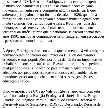
presidente da UMJ, Arnaldo Rodrigues, conta em reportagem do
Instituto Socioambiental (ISA) que as comunidades caiçaras
moveram montanhas para conquistar alguma mudança. E que
sofreram principalmente no final da década de 1980, quando as
forças policiais ainda carregavam a herança militar e agiam com
muita violência, destruindo roças e casas. Rodrigues, uma das
lideranças locais envolvidas há mais tempo no ordenamento
territorial da Juréia, afirma que o panorama se alterou apenas nos
anos 1990, quando as comunidades se organizaram em associações
e passaram a denunciar os abusos.
À época, Rodrigues destacou ainda que ao menos 14 vilas caiçaras
permaneceram no interior dos limites da EEIJ ou dos parques
estaduais, e suas populações, por força da lei, foram impedidas de
trabalhar ou construir suas casas. E avaliou que, antes de pedirem
qualquer tipo de auxílio técnico para o manejo agroflorestal
adequado aos pequenos espaços e à conservação ambiental, os
moradores precisam que cheguem até lá os serviços básicos de
educação e saúde.
O novo mosaico de UCs no Vale do Ribeira, aprovado com esta
Lei, é formado pela Estação Ecológica da Juréia-Itatins, Parque
Estadual do Itinguçu, Parque Estadual do Prelado, Reserva de
Desenvolvimento Sustentável (RDS) do Despraiado, Reserva de