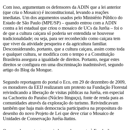
Com isso, argumentam os defensores da ADIN que a lei anterior
(que cria o Mosaico) é inconstitucional, levando a reações
imediatas. Um dos argumentos usados pelo Ministério Público do
Estado de São Paulo (MPE/SP) – quando entrou com a ADIN
contra a lei estadual que criou o mosaico de UCs da Juréia – foi o
de que a cultura caiçara só poderia ser entendida se houvesse
tradicionalidade; ou seja, para ser reconhecido como caiçara tem
que viver da atividade pesqueira e da agricultura familiar.
Desconsiderando, portanto, que a cultura caiçara, assim como toda
e qualquer cultura, se modifica com o tempo e a Constituição
Brasileira assegura a igualdade de direitos. Portanto, negar estes
direitos se configura em uma discriminação inadmissível, segundo
artigo do Blog da Mongue.
Segundo reportagem do portal o Eco, em 29 de dezembro de 2009,
os moradores da EEIJ realizaram um protesto na Fundação Florestal
reivindicando a liberação de visitas públicas na Juréia, em especial
na Cachoeira do Paraíso (Núcleo Itinguçu), fonte de renda para as
comunidades através da exploração do turismo. Reivindicavam
também que haja mais democracia participativa na propositura do
desenho do novo Projeto de Lei que deve criar o Mosaico de
Unidades de Conservação Juréia-Itatins.