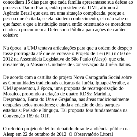
concediam 15 dias para que cada família apresentasse sua defesa ao
processo. Dauro Prado, então presidente da UMJ, afirmou à
Agência Brasil que esta era uma situação complicada, porque a
pessoa que é citada, se ela não tem conhecimento, ela não sabe o
que fazer, e que a instituição estava então orientando os moradores
citados a procurarem a Defensoria Pública para ações de caráter
coletivo.
Na época, a UMJ tentava articulações para que a ordem de despejo
fosse prorrogada até que se votasse o Projeto de Lei (PL) n? 60 de
2012 na Assembleia Legislativa de São Paulo (Alesp), que cria,
novamente, o Mosaico Unidades de Conservação da Juréia-Itatins.
De acordo com a cartilha do projeto Nova Cartografia Social sobre
as Comunidades tradicionais caiçaras da Juréia, Iguape-Peruíbe, a
UMJ apresentou, à época, uma proposta de recategorização do
Mosaico, propondo a criação de quatro RDSs: Marinha,
Despraiado, Barra do Una e Grajaúna, nas áreas tradicionalmente
ocupadas pelos moradores; e ainda a criação de dois parques
estaduais: Prelado e Itinguçu. Tal proposta fora fundamentada na
Convenção 169 da OIT.
O referido projeto de lei foi debatido durante audiência pública na
Alesp em 22 de outubro de 2012. O Observatório Litoral