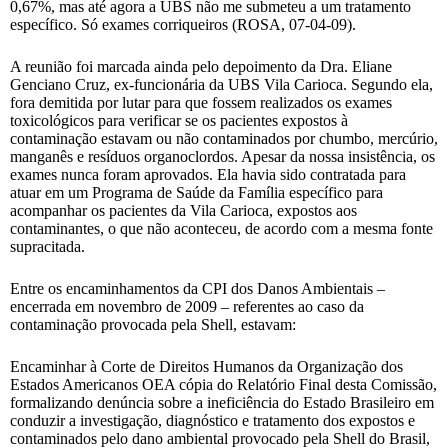
0,67%, mas até agora a UBS não me submeteu a um tratamento
específico. Só exames corriqueiros (ROSA, 07-04-09).
A reunião foi marcada ainda pelo depoimento da Dra. Eliane
Genciano Cruz, ex-funcionária da UBS Vila Carioca. Segundo ela,
fora demitida por lutar para que fossem realizados os exames
toxicológicos para verificar se os pacientes expostos à
contaminação estavam ou não contaminados por chumbo, mercúrio,
manganês e resíduos organoclordos. Apesar da nossa insistência, os
exames nunca foram aprovados. Ela havia sido contratada para
atuar em um Programa de Saúde da Família específico para
acompanhar os pacientes da Vila Carioca, expostos aos
contaminantes, o que não aconteceu, de acordo com a mesma fonte
supracitada.
Entre os encaminhamentos da CPI dos Danos Ambientais –
encerrada em novembro de 2009 – referentes ao caso da
contaminação provocada pela Shell, estavam:
Encaminhar à Corte de Direitos Humanos da Organização dos
Estados Americanos OEA cópia do Relatório Final desta Comissão,
formalizando denúncia sobre a ineficiência do Estado Brasileiro em
conduzir a investigação, diagnóstico e tratamento dos expostos e
contaminados pelo dano ambiental provocado pela Shell do Brasil,