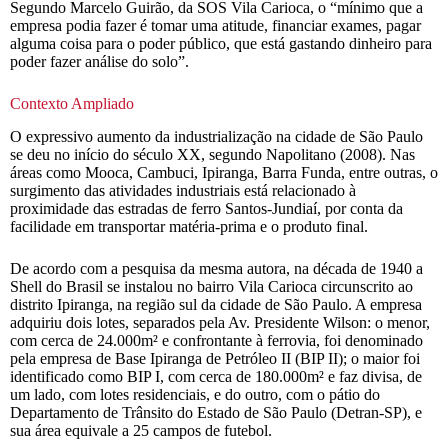
Segundo Marcelo Guirão, da SOS Vila Carioca, o “mínimo que a
empresa podia fazer é tomar uma atitude, financiar exames, pagar
alguma coisa para o poder público, que está gastando dinheiro para
poder fazer análise do solo”.
Contexto Ampliado
O expressivo aumento da industrialização na cidade de São Paulo
se deu no início do século XX, segundo Napolitano (2008). Nas
áreas como Mooca, Cambuci, Ipiranga, Barra Funda, entre outras, o
surgimento das atividades industriais está relacionado à
proximidade das estradas de ferro Santos-Jundiaí, por conta da
facilidade em transportar matéria-prima e o produto final.
De acordo com a pesquisa da mesma autora, na década de 1940 a
Shell do Brasil se instalou no bairro Vila Carioca circunscrito ao
distrito Ipiranga, na região sul da cidade de São Paulo. A empresa
adquiriu dois lotes, separados pela Av. Presidente Wilson: o menor,
com cerca de 24.000m² e confrontante à ferrovia, foi denominado
pela empresa de Base Ipiranga de Petróleo II (BIP II); o maior foi
identificado como BIP I, com cerca de 180.000m² e faz divisa, de
um lado, com lotes residenciais, e do outro, com o pátio do
Departamento de Trânsito do Estado de São Paulo (Detran-SP), e
sua área equivale a 25 campos de futebol.