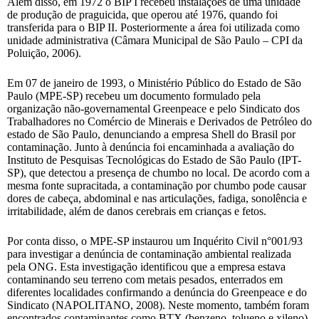
Além disso, em 1972 o BIP I recebeu instalações de uma unidade
de produção de praguicida, que operou até 1976, quando foi
transferida para o BIP II. Posteriormente a área foi utilizada como
unidade administrativa (Câmara Municipal de São Paulo – CPI da
Poluição, 2006).
Em 07 de janeiro de 1993, o Ministério Público do Estado de São
Paulo (MPE-SP) recebeu um documento formulado pela
organização não-governamental Greenpeace e pelo Sindicato dos
Trabalhadores no Comércio de Minerais e Derivados de Petróleo do
estado de São Paulo, denunciando a empresa Shell do Brasil por
contaminação. Junto à denúncia foi encaminhada a avaliação do
Instituto de Pesquisas Tecnológicas do Estado de São Paulo (IPT-
SP), que detectou a presença de chumbo no local. De acordo com a
mesma fonte supracitada, a contaminação por chumbo pode causar
dores de cabeça, abdominal e nas articulações, fadiga, sonolência e
irritabilidade, além de danos cerebrais em crianças e fetos.
Por conta disso, o MPE-SP instaurou um Inquérito Civil n°001/93
para investigar a denúncia de contaminação ambiental realizada
pela ONG. Esta investigação identificou que a empresa estava
contaminando seu terreno com metais pesados, enterrados em
diferentes localidades confirmando a denúncia do Greenpeace e do
Sindicato (NAPOLITANO, 2008). Neste momento, também foram
encontrados contaminantes como BTX (benzeno, tolueno e xileno)