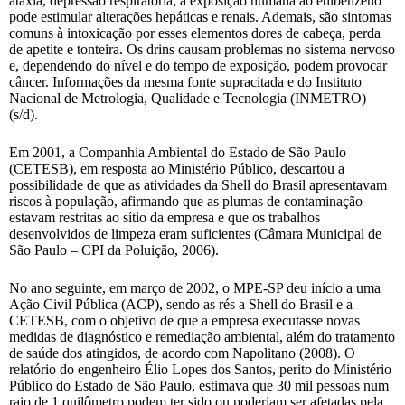
ataxia, depressão respiratória; a exposição humana ao etilbenzeno
pode estimular alterações hepáticas e renais. Ademais, são sintomas
comuns à intoxicação por esses elementos dores de cabeça, perda
de apetite e tonteira. Os drins causam problemas no sistema nervoso
e, dependendo do nível e do tempo de exposição, podem provocar
câncer. Informações da mesma fonte supracitada e do Instituto
Nacional de Metrologia, Qualidade e Tecnologia (INMETRO)
(s/d).
Em 2001, a Companhia Ambiental do Estado de São Paulo
(CETESB), em resposta ao Ministério Público, descartou a
possibilidade de que as atividades da Shell do Brasil apresentavam
riscos à população, afirmando que as plumas de contaminação
estavam restritas ao sítio da empresa e que os trabalhos
desenvolvidos de limpeza eram suficientes (Câmara Municipal de
São Paulo – CPI da Poluição, 2006).
No ano seguinte, em março de 2002, o MPE-SP deu início a uma
Ação Civil Pública (ACP), sendo as rés a Shell do Brasil e a
CETESB, com o objetivo de que a empresa executasse novas
medidas de diagnóstico e remediação ambiental, além do tratamento
de saúde dos atingidos, de acordo com Napolitano (2008). O
relatório do engenheiro Élio Lopes dos Santos, perito do Ministério
Público do Estado de São Paulo, estimava que 30 mil pessoas num
raio de 1 quilômetro podem ter sido ou poderiam ser afetadas pela