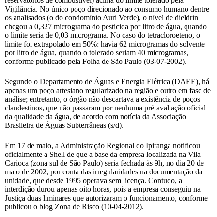
reservatórios de combustível) acima do limite tolerado pela
Vigilância. No único poço direcionado ao consumo humano dentre
os analisados (o do condomínio Auri Verde), o nível de dieldrin
chegou a 0,327 micrograma do pesticida por litro de água, quando
o limite seria de 0,03 micrograma. No caso do tetracloroeteno, o
limite foi extrapolado em 50%: havia 62 microgramas do solvente
por litro de água, quando o tolerado seriam 40 microgramas,
conforme publicado pela Folha de São Paulo (03-07-2002).
Segundo o Departamento de Águas e Energia Elétrica (DAEE), há
apenas um poço artesiano regularizado na região e outro em fase de
análise; entretanto, o órgão não descartava a existência de poços
clandestinos, que não passaram por nenhuma pré-avaliação oficial
da qualidade da água, de acordo com notícia da Associação
Brasileira de Águas Subterrâneas (s/d).
Em 17 de maio, a Administração Regional do Ipiranga notificou
oficialmente a Shell de que a base da empresa localizada na Vila
Carioca (zona sul de São Paulo) seria fechada às 9h, no dia 20 de
maio de 2002, por conta das irregularidades na documentação da
unidade, que desde 1995 operava sem licença. Contudo, a
interdição durou apenas oito horas, pois a empresa conseguiu na
Justiça duas liminares que autorizaram o funcionamento, conforme
publicou o blog Zona de Risco (10-04-2012).