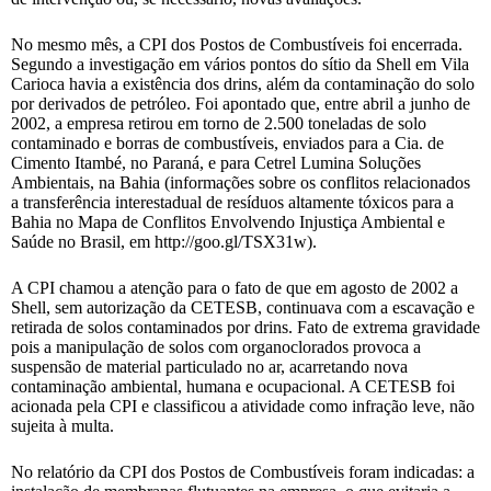
No mesmo mês, a CPI dos Postos de Combustíveis foi encerrada.
Segundo a investigação em vários pontos do sítio da Shell em Vila
Carioca havia a existência dos drins, além da contaminação do solo
por derivados de petróleo. Foi apontado que, entre abril a junho de
2002, a empresa retirou em torno de 2.500 toneladas de solo
contaminado e borras de combustíveis, enviados para a Cia. de
Cimento Itambé, no Paraná, e para Cetrel Lumina Soluções
Ambientais, na Bahia (informações sobre os conflitos relacionados
a transferência interestadual de resíduos altamente tóxicos para a
Bahia no Mapa de Conflitos Envolvendo Injustiça Ambiental e
Saúde no Brasil, em http://goo.gl/TSX31w).
A CPI chamou a atenção para o fato de que em agosto de 2002 a
Shell, sem autorização da CETESB, continuava com a escavação e
retirada de solos contaminados por drins. Fato de extrema gravidade
pois a manipulação de solos com organoclorados provoca a
suspensão de material particulado no ar, acarretando nova
contaminação ambiental, humana e ocupacional. A CETESB foi
acionada pela CPI e classificou a atividade como infração leve, não
sujeita à multa.
No relatório da CPI dos Postos de Combustíveis foram indicadas: a