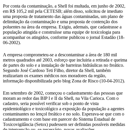
Por conta da contaminação, a Shell foi multada, em junho de 2002,
em R$ 105,2 mil pela CETESB; além disso, solicitou de imediato
uma proposta de tratamento das águas contaminadas, um plano de
delimitação da contaminação e uma proposta de contenção dos
poluentes na área da empresa. Exigiu, ademais, que cadastrasse a
população atingida e construísse uma equipe de toxicologia para
acompanhar os atingidos, conforme publicou o jornal Estadão (18-
06-2002).
A empresa comprometeu-se a descontaminar a área de 180 mil
metros quadrados até 2003, esforço que incluiria a retirada e queima
de partes do solo e a instalação de barreiras hidráulicas no freático.
Segundo José Cardoso Teti Filho, diretor da Shell, também
realizariam os exames médicos nos moradores da região,
informação disponibilizada pelo blog Zona de Risco (10-04-2012).
Em setembro de 2002, começou o cadastramento das pessoas que
moram ao redor das BIP I e II da Shell, na Vila Carioca. Com o
cadastro, seria possível verificar sob o ponto de vista
epidemiológico e toxicológico a exposição da população a agentes
contaminantes no lençol freático e no solo. Esperava-se que com o
cadastramento e com base em parecer do Sistema Estadual de
Toxicovigilância (Setox) pudessem ser definidas possíveis medidas
de intervenção ou, se necessário, novas avaliações.