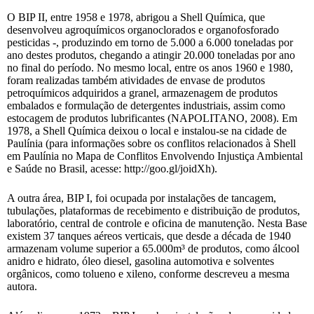
O BIP II, entre 1958 e 1978, abrigou a Shell Química, que
desenvolveu agroquímicos organoclorados e organofosforado
pesticidas -, produzindo em torno de 5.000 a 6.000 toneladas por
ano destes produtos, chegando a atingir 20.000 toneladas por ano
no final do período. No mesmo local, entre os anos 1960 e 1980,
foram realizadas também atividades de envase de produtos
petroquímicos adquiridos a granel, armazenagem de produtos
embalados e formulação de detergentes industriais, assim como
estocagem de produtos lubrificantes (NAPOLITANO, 2008). Em
1978, a Shell Química deixou o local e instalou-se na cidade de
Paulínia (para informações sobre os conflitos relacionados à Shell
em Paulínia no Mapa de Conflitos Envolvendo Injustiça Ambiental
e Saúde no Brasil, acesse: http://goo.gl/joidXh).
A outra área, BIP I, foi ocupada por instalações de tancagem,
tubulações, plataformas de recebimento e distribuição de produtos,
laboratório, central de controle e oficina de manutenção. Nesta Base
existem 37 tanques aéreos verticais, que desde a década de 1940
armazenam volume superior a 65.000m³ de produtos, como álcool
anidro e hidrato, óleo diesel, gasolina automotiva e solventes
orgânicos, como tolueno e xileno, conforme descreveu a mesma
autora.