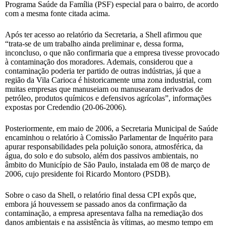
Programa Saúde da Família (PSF) especial para o bairro, de acordo
com a mesma fonte citada acima.
Após ter acesso ao relatório da Secretaria, a Shell afirmou que
“trata-se de um trabalho ainda preliminar e, dessa forma,
inconcluso, o que não confirmaria que a empresa tivesse provocado
à contaminação dos moradores. Ademais, considerou que a
contaminação poderia ter partido de outras indústrias, já que a
região da Vila Carioca é historicamente uma zona industrial, com
muitas empresas que manuseiam ou manusearam derivados de
petróleo, produtos químicos e defensivos agrícolas”, informações
expostas por Credendio (20-06-2006).
Posteriormente, em maio de 2006, a Secretaria Municipal de Saúde
encaminhou o relatório à Comissão Parlamentar de Inquérito para
apurar responsabilidades pela poluição sonora, atmosférica, da
água, do solo e do subsolo, além dos passivos ambientais, no
âmbito do Município de São Paulo, instalada em 08 de março de
2006, cujo presidente foi Ricardo Montoro (PSDB).
Sobre o caso da Shell, o relatório final dessa CPI expôs que,
embora já houvessem se passado anos da confirmação da
contaminação, a empresa apresentava falha na remediação dos
danos ambientais e na assistência às vítimas, ao mesmo tempo em