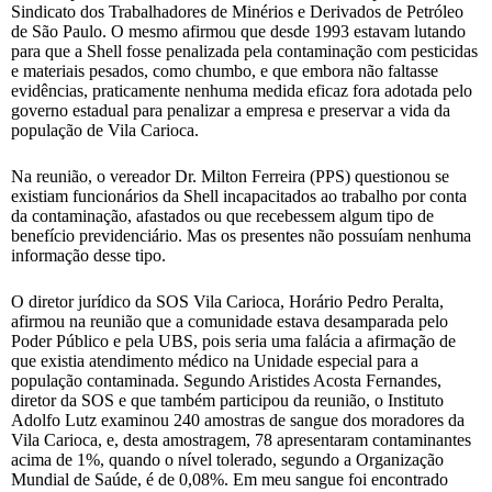
Sindicato dos Trabalhadores de Minérios e Derivados de Petróleo
de São Paulo. O mesmo afirmou que desde 1993 estavam lutando
para que a Shell fosse penalizada pela contaminação com pesticidas
e materiais pesados, como chumbo, e que embora não faltasse
evidências, praticamente nenhuma medida eficaz fora adotada pelo
governo estadual para penalizar a empresa e preservar a vida da
população de Vila Carioca.
Na reunião, o vereador Dr. Milton Ferreira (PPS) questionou se
existiam funcionários da Shell incapacitados ao trabalho por conta
da contaminação, afastados ou que recebessem algum tipo de
benefício previdenciário. Mas os presentes não possuíam nenhuma
informação desse tipo.
O diretor jurídico da SOS Vila Carioca, Horário Pedro Peralta,
afirmou na reunião que a comunidade estava desamparada pelo
Poder Público e pela UBS, pois seria uma falácia a afirmação de
que existia atendimento médico na Unidade especial para a
população contaminada. Segundo Aristides Acosta Fernandes,
diretor da SOS e que também participou da reunião, o Instituto
Adolfo Lutz examinou 240 amostras de sangue dos moradores da
Vila Carioca, e, desta amostragem, 78 apresentaram contaminantes
acima de 1%, quando o nível tolerado, segundo a Organização
Mundial de Saúde, é de 0,08%. Em meu sangue foi encontrado