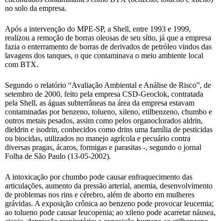
no solo da empresa.
Após a intervenção do MPE-SP, a Shell, entre 1993 e 1999,
realizou a remoção de borras oleosas de seu sítio, já que a empresa
fazia o enterramento de borras de derivados de petróleo vindos das
lavagens dos tanques, o que contaminava o meio ambiente local
com BTX.
Segundo o relatório “Avaliação Ambiental e Análise de Risco”, de
setembro de 2000, feito pela empresa CSD-Geoclok, contratada
pela Shell, as águas subterrâneas na área da empresa estavam
contaminadas por benzeno, tolueno, xileno, etilbenzeno, chumbo e
outros metais pesados, assim como pelos organoclorados aldrin,
dieldrin e isodrin, conhecidos como drins uma família de pesticidas
ou biocidas, utilizados no manejo agrícola e pecuário contra
diversas pragas, ácaros, formigas e parasitas -, segundo o jornal
Folha de São Paulo (13-05-2002).
A intoxicação por chumbo pode causar enfraquecimento das
articulações, aumento da pressão arterial, anemia, desenvolvimento
de problemas nos rins e cérebro, além de aborto em mulheres
grávidas. A exposição crônica ao benzeno pode provocar leucemia;
ao tolueno pode causar leucopenia; ao xileno pode acarretar náusea,