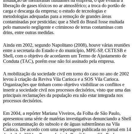
instalação de membranas flutuantes na empresa, o que evitaria a
liberação de gases tóxicos no ar atmosférico; a troca do portão de
carga e descarga da empresa; o estudo de tecnologias e
metodologias adequadas para a remoção de grandes áreas
contaminadas por pesticidas; que a Shell do Brasil fosse multada
pelo manuseio negligente e criminoso de terras contaminas com
drins, entre outras medidas.
Ainda em 2002, segundo Napolitano (2008), houve várias reuniões
entre a secretaria do Estado e do município, MPE-SP, CETESB e
Shell, com o objetivo de acordarem um Termo de Ajustamento de
Conduta (TAC), porém esse não foi assinado pela empresa.
A mobilização da sociedade civil em torno do caso no ano de 2002
levou à criação da Reviva Vila Carioca e a SOS Vila Carioca.
Organizações que tinham como objetivo visibilizar os conflitos e
inserir a sociedade civil nos processos decisórios, visto que uma das
principais reclamações da população era não estar integrada nos
processos decisórios.
Em 2004, a repórter Mariana Viveiros, da Folha de São Paulo,
apresentou uma série de matérias investigativas denunciando a Shell
pela contaminação do subsolo e de águas subterrâneas na Vila
Carioca. De acordo com uma reportagem publicada no jornal em 14