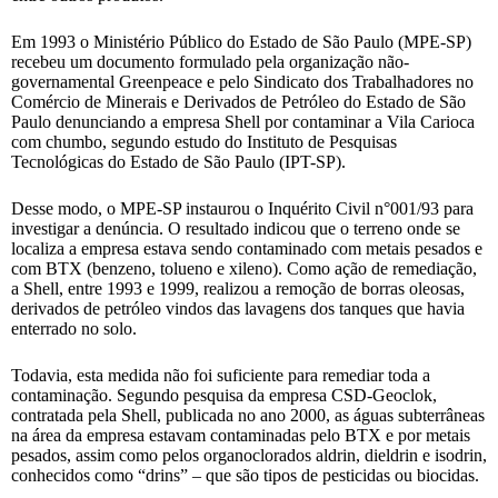
Em 1993 o Ministério Público do Estado de São Paulo (MPE-SP)
recebeu um documento formulado pela organização não-
governamental Greenpeace e pelo Sindicato dos Trabalhadores no
Comércio de Minerais e Derivados de Petróleo do Estado de São
Paulo denunciando a empresa Shell por contaminar a Vila Carioca
com chumbo, segundo estudo do Instituto de Pesquisas
Tecnológicas do Estado de São Paulo (IPT-SP).
Desse modo, o MPE-SP instaurou o Inquérito Civil n°001/93 para
investigar a denúncia. O resultado indicou que o terreno onde se
localiza a empresa estava sendo contaminado com metais pesados e
com BTX (benzeno, tolueno e xileno). Como ação de remediação,
a Shell, entre 1993 e 1999, realizou a remoção de borras oleosas,
derivados de petróleo vindos das lavagens dos tanques que havia
enterrado no solo.
Todavia, esta medida não foi suficiente para remediar toda a
contaminação. Segundo pesquisa da empresa CSD-Geoclok,
contratada pela Shell, publicada no ano 2000, as águas subterrâneas
na área da empresa estavam contaminadas pelo BTX e por metais
pesados, assim como pelos organoclorados aldrin, dieldrin e isodrin,
conhecidos como “drins” – que são tipos de pesticidas ou biocidas.