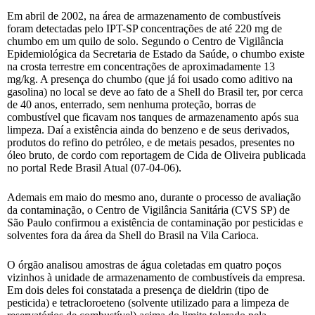
Em abril de 2002, na área de armazenamento de combustíveis
foram detectadas pelo IPT-SP concentrações de até 220 mg de
chumbo em um quilo de solo. Segundo o Centro de Vigilância
Epidemiológica da Secretaria de Estado da Saúde, o chumbo existe
na crosta terrestre em concentrações de aproximadamente 13
mg/kg. A presença do chumbo (que já foi usado como aditivo na
gasolina) no local se deve ao fato de a Shell do Brasil ter, por cerca
de 40 anos, enterrado, sem nenhuma proteção, borras de
combustível que ficavam nos tanques de armazenamento após sua
limpeza. Daí a existência ainda do benzeno e de seus derivados,
produtos do refino do petróleo, e de metais pesados, presentes no
óleo bruto, de cordo com reportagem de Cida de Oliveira publicada
no portal Rede Brasil Atual (07-04-06).
Ademais em maio do mesmo ano, durante o processo de avaliação
da contaminação, o Centro de Vigilância Sanitária (CVS SP) de
São Paulo confirmou a existência de contaminação por pesticidas e
solventes fora da área da Shell do Brasil na Vila Carioca.
O órgão analisou amostras de água coletadas em quatro poços
vizinhos à unidade de armazenamento de combustíveis da empresa.
Em dois deles foi constatada a presença de dieldrin (tipo de
pesticida) e tetracloroeteno (solvente utilizado para a limpeza de