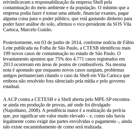
reivindicavam a responsabilização da empresa Shell pela
contaminação do meio ambiente e da população. O mínimo que a
empresa podia fazer é tomar uma atitude, financiar exames, pagar
alguma coisa para o poder público, que está gastando dinheiro para
poder fazer análise do solo, afirmou o vice-presidente da SOS Vila
Carioca, Marcelo Guirão.
Posteriormente, em 03 de junho de 2014, conforme notícia de Fábio
Leite publicada na Folha de São Paulo, a CTESB identificou mais
199 novos casos de contaminação no estado de São Paulo. O
levantamento apontou que 75% dos 4.771 casos registrados em
2013 ocorreram em áreas de postos de combustíveis. Na mesma
nota é apontado que enquanto novos casos surgiam, problemas
antigos permaneciam citando o caso da Shell em Vila Carioca que
embora não resolvido fora silenciado pela mídia e pelo governo
estadual.
A ACP contra a CETESB e a Shell aberta pelo MPE-SP encontra-
se ainda em produção de provas, até onde foi divulgado
(Napolitano, 2008). A pendência maior é a realização da perícia
que, por significar um valor muito elevado – e, como não havia
legalmente como exigir das partes envolvidas o pagamento -, ainda
não existe encaminhamento de como será realizada.