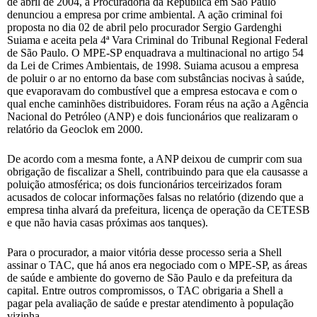
de abril de 2004, a Procuradoria da República em São Paulo
denunciou a empresa por crime ambiental. A ação criminal foi
proposta no dia 02 de abril pelo procurador Sergio Gardenghi
Suiama e aceita pela 4ª Vara Criminal do Tribunal Regional Federal
de São Paulo. O MPE-SP enquadrava a multinacional no artigo 54
da Lei de Crimes Ambientais, de 1998. Suiama acusou a empresa
de poluir o ar no entorno da base com substâncias nocivas à saúde,
que evaporavam do combustível que a empresa estocava e com o
qual enche caminhões distribuidores. Foram réus na ação a Agência
Nacional do Petróleo (ANP) e dois funcionários que realizaram o
relatório da Geoclok em 2000.
De acordo com a mesma fonte, a ANP deixou de cumprir com sua
obrigação de fiscalizar a Shell, contribuindo para que ela causasse a
poluição atmosférica; os dois funcionários terceirizados foram
acusados de colocar informações falsas no relatório (dizendo que a
empresa tinha alvará da prefeitura, licença de operação da CETESB
e que não havia casas próximas aos tanques).
Para o procurador, a maior vitória desse processo seria a Shell
assinar o TAC, que há anos era negociado com o MPE-SP, as áreas
de saúde e ambiente do governo de São Paulo e da prefeitura da
capital. Entre outros compromissos, o TAC obrigaria a Shell a
pagar pela avaliação de saúde e prestar atendimento à população
vizinha.