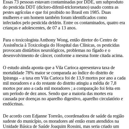
Essas 73 pessoas estavam contaminadas por DDE, um subproduto
do pesticida DDT (dicloro-difenil-tricloroetano) usado contra as
pestes agrícolas e que foi proibido no Brasil em 1985. Duas
mulheres e um homem também foram identificados como
infectados pelo pesticida deldrin. Entre os contaminados, quatro era
crianças e adolescentes, de 07 a 13 anos.
Para o toxicologista Anthony Wong, então diretor do Centro de
Assistência à Toxicologia do Hospital das Clínicas, os pesticidas
provocam distúrbios neurológicos, problemas no fígado e o
desenvolvimento de câncer, conforme a mesma fonte citada acima.
O estudo ainda aponta que a Vila Carioca apresentava taxa de
mortalidade 78% maior se comparada ao índice do distrito de
Ipiranga – a taxa em Vila Carioca foi de 13,9 mortos por ano a cada
mil moradores e a do restante do distrito atingiu a média de 7,8
mortos por ano a cada mil moradores ; a comparação foi feita em
um período de dez anos. Sendo que a maioria das mortes era
causada por doenças no aparelho digestivo, aparelho circulatório e
endócrinas.
De acordo com Edjanne Torreão, coordenadora de saúde da região
sudeste do município, os moradores até então eram atendidos na
Unidade Básica de Saúde Joaquim Rossini, mas seria criado um