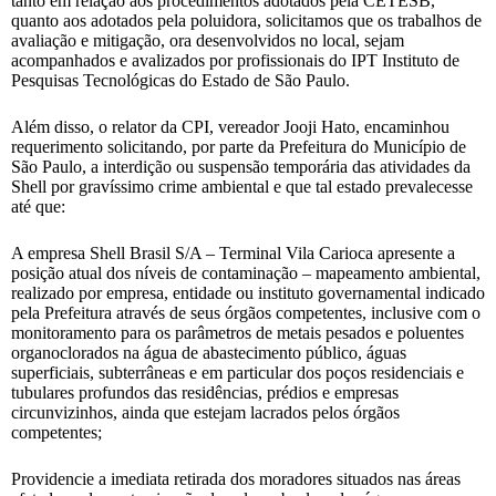
tanto em relação aos procedimentos adotados pela CETESB,
quanto aos adotados pela poluidora, solicitamos que os trabalhos de
avaliação e mitigação, ora desenvolvidos no local, sejam
acompanhados e avalizados por profissionais do IPT Instituto de
Pesquisas Tecnológicas do Estado de São Paulo.
Além disso, o relator da CPI, vereador Jooji Hato, encaminhou
requerimento solicitando, por parte da Prefeitura do Município de
São Paulo, a interdição ou suspensão temporária das atividades da
Shell por gravíssimo crime ambiental e que tal estado prevalecesse
até que:
A empresa Shell Brasil S/A – Terminal Vila Carioca apresente a
posição atual dos níveis de contaminação – mapeamento ambiental,
realizado por empresa, entidade ou instituto governamental indicado
pela Prefeitura através de seus órgãos competentes, inclusive com o
monitoramento para os parâmetros de metais pesados e poluentes
organoclorados na água de abastecimento público, águas
superficiais, subterrâneas e em particular dos poços residenciais e
tubulares profundos das residências, prédios e empresas
circunvizinhos, ainda que estejam lacrados pelos órgãos
competentes;
Providencie a imediata retirada dos moradores situados nas áreas