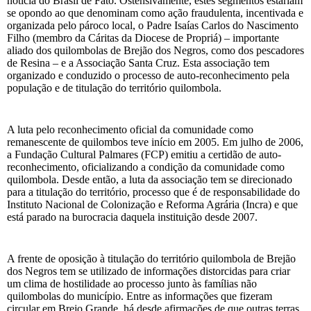
notícia do Brasil de Fato. Ostensivamente, estes segmentos estariam
se opondo ao que denominam como ação fraudulenta, incentivada e
organizada pelo pároco local, o Padre Isaías Carlos do Nascimento
Filho (membro da Cáritas da Diocese de Propriá) – importante
aliado dos quilombolas de Brejão dos Negros, como dos pescadores
de Resina – e a Associação Santa Cruz. Esta associação tem
organizado e conduzido o processo de auto-reconhecimento pela
população e de titulação do território quilombola.
A luta pelo reconhecimento oficial da comunidade como
remanescente de quilombos teve início em 2005. Em julho de 2006,
a Fundação Cultural Palmares (FCP) emitiu a certidão de auto-
reconhecimento, oficializando a condição da comunidade como
quilombola. Desde então, a luta da associação tem se direcionado
para a titulação do território, processo que é de responsabilidade do
Instituto Nacional de Colonização e Reforma Agrária (Incra) e que
está parado na burocracia daquela instituição desde 2007.
A frente de oposição à titulação do território quilombola de Brejão
dos Negros tem se utilizado de informações distorcidas para criar
um clima de hostilidade ao processo junto às famílias não
quilombolas do município. Entre as informações que fizeram
circular em Brejo Grande, há desde afirmações de que outras terras