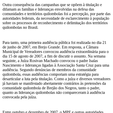
Outra consequência das campanhas que se opõem à titulação e
difamam as famílias e lideranças envolvidas na defesa das
comunidades e territórios quilombolas foi a percepção, por parte das
autoridades federais, da necessidade de esclarecimento à população
sobre os processos de reconhecimento e delimitação dos territórios
quilombolas no Brasil.
Para tanto, uma primeira audiência pública foi realizada no dia 21
de junho de 2007, em Brejo Grande. Em resposta, a Câmara
Municipal de Vereadores convocou audiência extraordinária para o
dia 15 de agosto de 2007, a fim de discutir o assunto. Na semana
seguinte, a Juíza Rosivan Machado convocou o padre Isaías
Nascimento e lideranças ligadas à Associação Santa Cruz para uma
audiência. Segundo denúncias de membros da comunidade
quilombola, essas audiências comporiam uma estratégia para
desarticular a luta pela titulação. Como a juíza e diversos vereadores
já haviam se manifestado abertamente contrários às pretensões da
comunidade quilombola de Brejão dos Negros, tanto o padre,
quanto as lideranças quilombolas não compareceram à audiência
convocada pela juíza.
Entre outubro e dezembro de 2007, o MPF e outras autoridades,