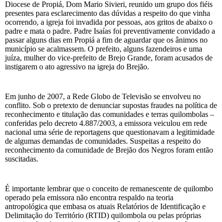
Diocese de Propiá, Dom Mario Sivieri, reunido um grupo dos fiéis
presentes para esclarecimento das dúvidas a respeito do que vinha
ocorrendo, a igreja foi invadida por pessoas, aos gritos de abaixo o
padre e mata o padre. Padre Isaías foi preventivamente convidado a
passar alguns dias em Propiá a fim de aguardar que os ânimos no
município se acalmassem. O prefeito, alguns fazendeiros e uma
juíza, mulher do vice-prefeito de Brejo Grande, foram acusados de
instigarem o ato agressivo na igreja do Brejão.
Em junho de 2007, a Rede Globo de Televisão se envolveu no
conflito. Sob o pretexto de denunciar supostas fraudes na política de
reconhecimento e titulação das comunidades e terras quilombolas –
conferidas pelo decreto 4.887/2003, a emissora veiculou em rede
nacional uma série de reportagens que questionavam a legitimidade
de algumas demandas de comunidades. Suspeitas a respeito do
reconhecimento da comunidade de Brejão dos Negros foram então
suscitadas.
É importante lembrar que o conceito de remanescente de quilombo
operado pela emissora não encontra respaldo na teoria
antropológica que embasa os atuais Relatórios de Identificação e
Delimitação do Território (RTID) quilombola ou pelas próprias