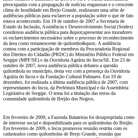
preocupadas com a propagação de notícias enganosas e o crescente
clima de hostilidade em Brejo Grande, realizaram uma série de
audiências públicas para esclarecer a população sobre o que de fato
estava acontecendo. Em 19 de outubro de 2007 a Secretaria de
Estado da Inclusão, Assistência e Desenvolvimento Social (Seides)
coordenou audiência pública para &quot;apresentar aos moradores
os esclarecimentos necessários sobre o processo de reconhecimento
da área como remanescente de quilombo&quot;. A audiência
contou com a participação de membros da Procuradoria Regional
dos Direitos do Cidadão (PRDC) do Ministério Público Federal em
Sergipe (MPF/SE) e da Ouvidoria Agrária do Incra/SE. Em 23 de
outubro de 2007, nova audiência pública debateu a questão
quilombola no município, desta vez com a presença da Ouvidoria
Agrária do Incra e da Fundação Cultural Palmares. Em 19 de
dezembro, foi realizada a última audiência pública de 2007, com
representantes do Incra, da Prefeitura Municipal e da Assembleia
Legislativa de Sergipe. O tema foi a titulação das terras da
comunidade quilombola de Brejão dos Negros.
Em fevereiro de 2009, a Fazenda Batateiras foi desapropriada como
de interesse social e disponibilizada para os quilombolas do Brejão.
Em fevereiro de 2009, o Incra promoveu reunião restrita com os
cadastrados como quilombolas de Brejo Grande, reunião que