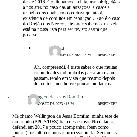
desde 2016. Continuamos na luta, mas obrigad@s
a nos ater, no caso das atualizações, a casos a
respeito dos quais temos certeza quanto à
existência de conflitos em ‘ebulição’. Não é o caso
do Brejão dos Negros, até onde sabemos, mas ele
está na nossa lista para ser revisto assim que
possível.
Laleska
3 DE JULHO DE 2022 / 21:49
RESPONDER
Ah, compreendi, é triste saber o que muitas
comunidades quilombolas passaram e ainda
passam, tendo em vista que mesmo depois
de muitos anos houve poucas mudanças…
Wellington de Jesus Bomfim
2 DE AGOSTO DE 2023 / 13:24
RESPONDER
Me chamo Wellington de Jesus Bomfim, minha tese de
doutorado (PPGS/UFS) trata desse caso. No entanto,
defendi em 2017 e pouco acompanhei (bem como
mudou) nos últimos anos o processo por lá. Sei que as