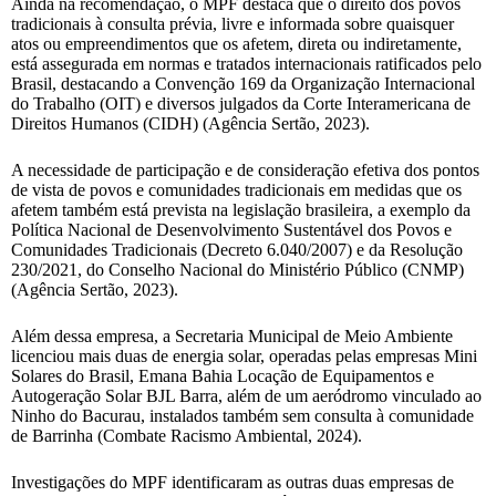
Ainda na recomendação, o MPF destaca que o direito dos povos
tradicionais à consulta prévia, livre e informada sobre quaisquer
atos ou empreendimentos que os afetem, direta ou indiretamente,
está assegurada em normas e tratados internacionais ratificados pelo
Brasil, destacando a Convenção 169 da Organização Internacional
do Trabalho (OIT) e diversos julgados da Corte Interamericana de
Direitos Humanos (CIDH) (Agência Sertão, 2023).
A necessidade de participação e de consideração efetiva dos pontos
de vista de povos e comunidades tradicionais em medidas que os
afetem também está prevista na legislação brasileira, a exemplo da
Política Nacional de Desenvolvimento Sustentável dos Povos e
Comunidades Tradicionais (Decreto 6.040/2007) e da Resolução
230/2021, do Conselho Nacional do Ministério Público (CNMP)
(Agência Sertão, 2023).
Além dessa empresa, a Secretaria Municipal de Meio Ambiente
licenciou mais duas de energia solar, operadas pelas empresas Mini
Solares do Brasil, Emana Bahia Locação de Equipamentos e
Autogeração Solar BJL Barra, além de um aeródromo vinculado ao
Ninho do Bacurau, instalados também sem consulta à comunidade
de Barrinha (Combate Racismo Ambiental, 2024).
Investigações do MPF identificaram as outras duas empresas de