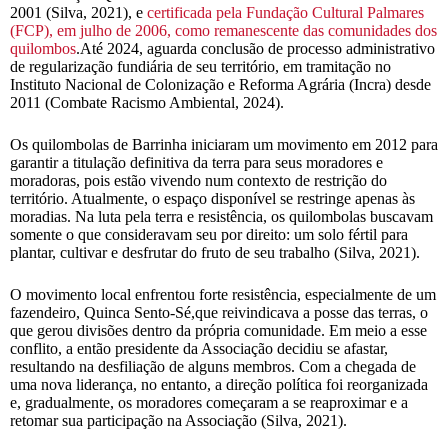
2001 (Silva, 2021), e
certificada pela Fundação Cultural Palmares
(FCP), em julho de 2006, como remanescente das comunidades dos
quilombos
.Até 2024, aguarda conclusão de processo administrativo
de regularização fundiária de seu território, em tramitação no
Instituto Nacional de Colonização e Reforma Agrária (Incra) desde
2011 (Combate Racismo Ambiental, 2024).
Os quilombolas de Barrinha iniciaram um movimento em 2012 para
garantir a titulação definitiva da terra para seus moradores e
moradoras, pois estão vivendo num contexto de restrição do
território. Atualmente, o espaço disponível se restringe apenas às
moradias. Na luta pela terra e resistência, os quilombolas buscavam
somente o que consideravam seu por direito: um solo fértil para
plantar, cultivar e desfrutar do fruto de seu trabalho (Silva, 2021).
O movimento local enfrentou forte resistência, especialmente de um
fazendeiro, Quinca Sento-Sé,que reivindicava a posse das terras, o
que gerou divisões dentro da própria comunidade. Em meio a esse
conflito, a então presidente da Associação decidiu se afastar,
resultando na desfiliação de alguns membros. Com a chegada de
uma nova liderança, no entanto, a direção política foi reorganizada
e, gradualmente, os moradores começaram a se reaproximar e a
retomar sua participação na Associação (Silva, 2021).