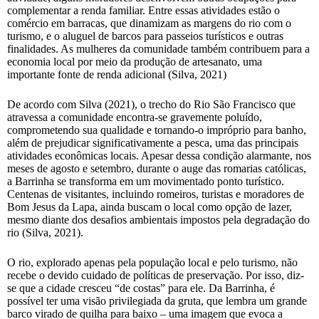
complementar a renda familiar. Entre essas atividades estão o
comércio em barracas, que dinamizam as margens do rio com o
turismo, e o aluguel de barcos para passeios turísticos e outras
finalidades. As mulheres da comunidade também contribuem para a
economia local por meio da produção de artesanato, uma
importante fonte de renda adicional (Silva, 2021)
De acordo com Silva (2021), o trecho do Rio São Francisco que
atravessa a comunidade encontra-se gravemente poluído,
comprometendo sua qualidade e tornando-o impróprio para banho,
além de prejudicar significativamente a pesca, uma das principais
atividades econômicas locais. Apesar dessa condição alarmante, nos
meses de agosto e setembro, durante o auge das romarias católicas,
a Barrinha se transforma em um movimentado ponto turístico.
Centenas de visitantes, incluindo romeiros, turistas e moradores de
Bom Jesus da Lapa, ainda buscam o local como opção de lazer,
mesmo diante dos desafios ambientais impostos pela degradação do
rio (Silva, 2021).
O rio, explorado apenas pela população local e pelo turismo, não
recebe o devido cuidado de políticas de preservação. Por isso, diz-
se que a cidade cresceu “de costas” para ele. Da Barrinha, é
possível ter uma visão privilegiada da gruta, que lembra um grande
barco virado de quilha para baixo – uma imagem que evoca a