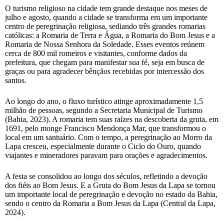
O turismo religioso na cidade tem grande destaque nos meses de
julho e agosto, quando a cidade se transforma em um importante
centro de peregrinação religiosa, sediando três grandes romarias
católicas: a Romaria de Terra e Água, a Romaria do Bom Jesus e a
Romaria de Nossa Senhora da Soledade. Esses eventos reúnem
cerca de 800 mil romeiros e visitantes, conforme dados da
prefeitura, que chegam para manifestar sua fé, seja em busca de
graças ou para agradecer bênçãos recebidas por intercessão dos
santos.
Ao longo do ano, o fluxo turístico atinge aproximadamente 1,5
milhão de pessoas, segundo a Secretaria Municipal de Turismo
(Bahia, 2023). A romaria tem suas raízes na descoberta da gruta, em
1691, pelo monge Francisco Mendonça Mar, que transformou o
local em um santuário. Com o tempo, a peregrinação ao Morro da
Lapa cresceu, especialmente durante o Ciclo do Ouro, quando
viajantes e mineradores paravam para orações e agradecimentos.
A festa se consolidou ao longo dos séculos, refletindo a devoção
dos fiéis ao Bom Jesus. E a Gruta do Bom Jesus da Lapa se tornou
um importante local de peregrinação e devoção no estado da Bahia,
sendo o centro da Romaria a Bom Jesus da Lapa (Central da Lapa,
2024).