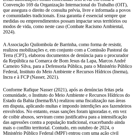
Convenção 169 da Organização Internacional do Trabalho (OIT),
que assegura o direito de consulta prévia, livre e informada a povos
e comunidades tradicionais. Essa garantia é essencial sempre que
medidas ou empreendimentos possam impactar seus territórios ou
modos de vida, como neste caso (Combate Racismo Ambiental,
2024).
A Associação Quilombola de Barrinha, como forma de resistir,
realizou mobilizações e, em conjunto com a Comissão Pastoral da
Terra (CPT), elaborou documentos de denúncia para o procurador
da República na Comarca de Bom Jesus da Lapa, Marcos André
Carneiro Silva, para a Defensoria Pública, para o Ministério Público
Federal, Instituto do Meio Ambiente e Recursos Hídricos (Inema),
Incra e à FCP (Nasser, 2021)
.
Conforme Rafique Nasser (2021), após as denúncias feitas pela
comunidade, o Instituto do Meio Ambiente e Recursos Hídricos do
Estado da Bahia (Inema/BA) realizou uma fiscalização nas áreas
em disputa, aplicando multas e impondo interdições aos fazendeiros
envolvidos. No entanto, essas sanções foram ignoradas e, em vez
de coibir abusos, serviram como justificativa para a intensificação
das agressões contra a população tradicional, exacerbando ainda
mais o conflito territorial. Contudo, em outubro de 2024, o
Ministério Público Federal (MPF) entrou com uma ação civil