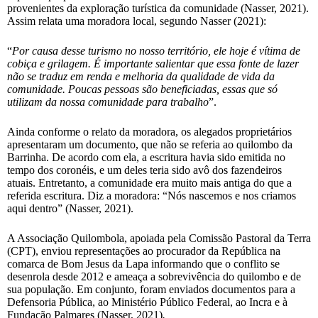
provenientes da exploração turística da comunidade (Nasser, 2021).
Assim relata uma moradora local, segundo Nasser (2021):
“
Por causa desse turismo no nosso território, ele hoje é vítima de
cobiça e grilagem. É importante salientar que essa fonte de lazer
não se traduz em renda e melhoria da qualidade de vida da
comunidade. Poucas pessoas são beneficiadas, essas que só
utilizam da nossa comunidade para trabalho
”.
Ainda conforme o relato da moradora, os alegados proprietários
apresentaram um documento, que não se referia ao quilombo da
Barrinha. De acordo com ela, a escritura havia sido emitida no
tempo dos coronéis, e um deles teria sido avô dos fazendeiros
atuais. Entretanto, a comunidade era muito mais antiga do que a
referida escritura. Diz a moradora: “Nós nascemos e nos criamos
aqui dentro” (Nasser, 2021).
A Associação Quilombola, apoiada pela Comissão Pastoral da Terra
(CPT), enviou representações ao procurador da República na
comarca de Bom Jesus da Lapa informando que o conflito se
desenrola desde 2012 e ameaça a sobrevivência do quilombo e de
sua população. Em conjunto, foram enviados documentos para a
Defensoria Pública, ao Ministério Público Federal, ao Incra e à
Fundação Palmares (Nasser, 2021)
.