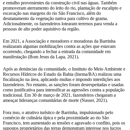
e entulho provenientes da construção civil nas águas. Também
promoveram aterramento do leito do rio, plantação de eucalipto e
escavação nas margens do rio São Francisco, além do
desmatamento da vegetação nativa para cultivo de grama.
Adicionalmente, os fazendeiros lotearam terrenos para venda a
pessoas de alto poder aquisitivo da região.
Em 2021, a Associação e moradores e moradoras da Barrinha
realizaram algumas mobilizações contra as ações que estavam
ocorrendo, chegando a fechar a entrada da comunidade em
manifestação (Bom Jesus da Lapa, 2021).
Após as denúncias da comunidade, o Instituto do Meio Ambiente e
Recursos Hídricos do Estado da Bahia (Inema/BA) realizou uma
fiscalização na área, aplicando multas e impondo interdições aos
fazendeiros. No entanto, as sanções foram desrespeitadas e usadas
como justificativa para intensificar as agressões contra a população
tradicional. Em 30 de março de 2021, fazendeiros chegaram a
ameaçar lideranças comunitárias de morte (Nasser, 2021).
Fora isso, o atrativo turístico de Barrinha, impulsionado pelo
comércio de culinária típica e pela proximidade ao rio São
Francisco, tem aumentado as tensões e agravado o conflito, pois os
supostos proprietários das terras demonstram interesse nos lucros