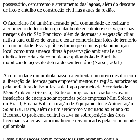
possessório, cercamento e aterramento das lagoas, além do descarte
de lixo e entulho de construção civil nas águas da região.
O fazendeiro foi também acusado pela comunidade de realizar o
aterramento do leito do rio, o plantio de eucalipto e escavações nas
margens do rio São Francisco, além de desmatar a vegetação ciliar
nativa para cultivo de grama e tentar comercializar lotes do território
da comunidade. Essas práticas foram percebidas pela população
local como uma ameaça direta à preservação ambiental e aos
direitos territoriais da comunidade quilombola de Barrinha,
mobilizando ações de defesa do seu território (Nasser, 2021).
A comunidade quilombola passou a enfrentar um novo desafio com
a liberação de licenças para empreendimentos na região, autorizadas
pela prefeitura de Bom Jesus da Lapa por meio da Secretaria de
Meio Ambiente (Semeia). Entre os projetos licenciados estavam
instalações de energia solar operadas pelas empresas Mini Solares
do Brasil, Emana Bahia Locação de Equipamentos e Autogeração
Solar BJL Barra, além de um aeródromo vinculado ao Ninho do
Bacurau. O problema central estava na sobreposição das áreas
licenciadas a terras tradicionalmente reivindicadas pela comunidade
quilombola.
Essas autorizações foram concedidas sem levar em conta a