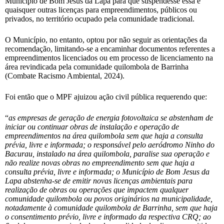
Município de Bom Jesus da Lapa para que suspendesse essa e
quaisquer outras licenças para empreendimentos, públicos ou
privados, no território ocupado pela comunidade tradicional.
O Município, no entanto, optou por não seguir as orientações da
recomendação, limitando-se a encaminhar documentos referentes a
empreendimentos licenciados ou em processo de licenciamento na
área revindicada pela comunidade quilombola de Barrinha
(Combate Racismo Ambiental, 2024).
Foi então que o MPF ajuizou ação civil pública requerendo que:
“
as empresas de geração de energia fotovoltaica se abstenham de
iniciar ou continuar obras de instalação e operação de
empreendimentos na área quilombola sem que haja a consulta
prévia, livre e informada; o responsável pelo aeródromo Ninho do
Bacurau, instalado na área quilombola, paralise sua operação e
não realize novas obras no empreendimento sem que haja a
consulta prévia, livre e informada; o Município de Bom Jesus da
Lapa abstenha-se de emitir novas licenças ambientais para
realização de obras ou operações que impactem qualquer
comunidade quilombola ou povos originários na municipalidade,
notadamente à comunidade quilombola de Barrinha, sem que haja
o consentimento prévio, livre e informado da respectiva CRQ; ao