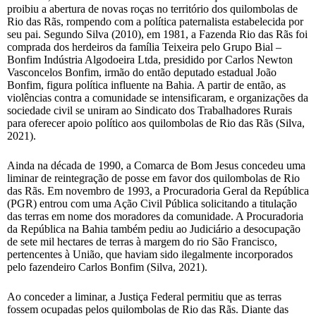
proibiu a abertura de novas roças no território dos quilombolas de
Rio das Rãs, rompendo com a política paternalista estabelecida por
seu pai. Segundo Silva (2010), em 1981, a Fazenda Rio das Rãs foi
comprada dos herdeiros da família Teixeira pelo Grupo Bial –
Bonfim Indústria Algodoeira Ltda, presidido por Carlos Newton
Vasconcelos Bonfim, irmão do então deputado estadual João
Bonfim, figura política influente na Bahia. A partir de então, as
violências contra a comunidade se intensificaram, e organizações da
sociedade civil se uniram ao Sindicato dos Trabalhadores Rurais
para oferecer apoio político aos quilombolas de Rio das Rãs (Silva,
2021).
Ainda na década de 1990, a Comarca de Bom Jesus concedeu uma
liminar de reintegração de posse em favor dos quilombolas de Rio
das Rãs. Em novembro de 1993, a Procuradoria Geral da República
(PGR) entrou com uma Ação Civil Pública solicitando a titulação
das terras em nome dos moradores da comunidade. A Procuradoria
da República na Bahia também pediu ao Judiciário a desocupação
de sete mil hectares de terras à margem do rio São Francisco,
pertencentes à União, que haviam sido ilegalmente incorporados
pelo fazendeiro Carlos Bonfim (Silva, 2021).
Ao conceder a liminar, a Justiça Federal permitiu que as terras
fossem ocupadas pelos quilombolas de Rio das Rãs. Diante das