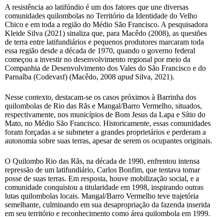
A resistência ao latifúndio é um dos fatores que une diversas
comunidades quilombolas no Território da Identidade do Velho
Chico e em toda a região do Médio São Francisco. A pesquisadora
Kleide Silva (2021) sinaliza que, para Macêdo (2008), as questões
de terra entre latifundiários e pequenos produtores marcaram toda
essa região desde a década de 1970, quando o governo federal
começou a investir no desenvolvimento regional por meio da
Companhia de Desenvolvimento dos Vales do São Francisco e do
Parnaíba (Codevasf) (Macêdo, 2008
apud
Silva, 2021).
Nesse contexto, destacam-se os casos próximos à Barrinha dos
quilombolas de Rio das Rãs e Mangal/Barro Vermelho, situados,
respectivamente, nos municípios de Bom Jesus da Lapa e Sítio do
Mato, no Médio São Francisco. Historicamente, essas comunidades
foram forçadas a se submeter a grandes proprietários e perderam a
autonomia sobre suas terras, apesar de serem os ocupantes originais.
O Quilombo Rio das Rãs, na década de 1990, enfrentou intensa
repressão de um latifundiário, Carlos Bonfim, que tentava tomar
posse de suas terras. Em resposta, houve mobilização social, e a
comunidade conquistou a titularidade em 1998, inspirando outras
lutas quilombolas locais. Mangal/Barro Vermelho teve trajetória
semelhante, culminando em sua desapropriação da fazenda inserida
em seu território e reconhecimento como área quilombola em 1999.