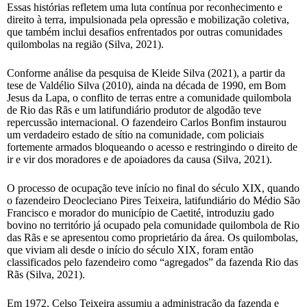
Essas histórias refletem uma luta contínua por reconhecimento e
direito à terra, impulsionada pela opressão e mobilização coletiva,
que também inclui desafios enfrentados por outras comunidades
quilombolas na região (Silva, 2021).
Conforme análise da pesquisa de Kleide Silva (2021), a partir da
tese de Valdélio Silva (2010), ainda na década de 1990, em Bom
Jesus da Lapa, o conflito de terras entre a comunidade quilombola
de Rio das Rãs e um latifundiário produtor de algodão teve
repercussão internacional. O fazendeiro Carlos Bonfim instaurou
um verdadeiro estado de sítio na comunidade, com policiais
fortemente armados bloqueando o acesso e restringindo o direito de
ir e vir dos moradores e de apoiadores da causa (Silva, 2021).
O processo de ocupação teve início no final do século XIX, quando
o fazendeiro Deocleciano Pires Teixeira, latifundiário do Médio São
Francisco e morador do município de Caetité, introduziu gado
bovino no território já ocupado pela comunidade quilombola de Rio
das Rãs e se apresentou como proprietário da área. Os quilombolas,
que viviam ali desde o início do século XIX, foram então
classificados pelo fazendeiro como “agregados” da fazenda Rio das
Rãs (Silva, 2021).
Em 1972, Celso Teixeira assumiu a administração da fazenda e