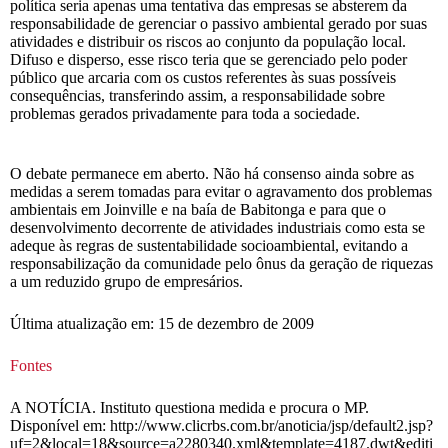
política seria apenas uma tentativa das empresas se absterem da
responsabilidade de gerenciar o passivo ambiental gerado por suas
atividades e distribuir os riscos ao conjunto da população local.
Difuso e disperso, esse risco teria que se gerenciado pelo poder
público que arcaria com os custos referentes às suas possíveis
consequências, transferindo assim, a responsabilidade sobre
problemas gerados privadamente para toda a sociedade.
O debate permanece em aberto. Não há consenso ainda sobre as
medidas a serem tomadas para evitar o agravamento dos problemas
ambientais em Joinville e na baía de Babitonga e para que o
desenvolvimento decorrente de atividades industriais como esta se
adeque às regras de sustentabilidade socioambiental, evitando a
responsabilização da comunidade pelo ônus da geração de riquezas
a um reduzido grupo de empresários.
Última atualização em: 15 de dezembro de 2009
Fontes
A NOTÍCIA. Instituto questiona medida e procura o MP.
Disponível em: http://www.clicrbs.com.br/anoticia/jsp/default2.jsp?
uf=2&local=18&source=a2280340.xml&template=4187.dwt&editi