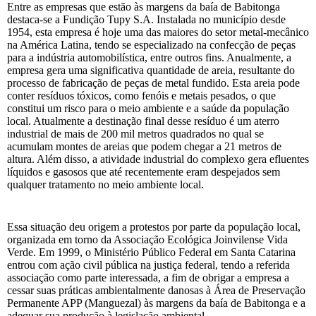
Entre as empresas que estão às margens da baía de Babitonga
destaca-se a Fundição Tupy S.A. Instalada no município desde
1954, esta empresa é hoje uma das maiores do setor metal-mecânico
na América Latina, tendo se especializado na confecção de peças
para a indústria automobilística, entre outros fins. Anualmente, a
empresa gera uma significativa quantidade de areia, resultante do
processo de fabricação de peças de metal fundido. Esta areia pode
conter resíduos tóxicos, como fenóis e metais pesados, o que
constitui um risco para o meio ambiente e a saúde da população
local. Atualmente a destinação final desse resíduo é um aterro
industrial de mais de 200 mil metros quadrados no qual se
acumulam montes de areias que podem chegar a 21 metros de
altura. Além disso, a atividade industrial do complexo gera efluentes
líquidos e gasosos que até recentemente eram despejados sem
qualquer tratamento no meio ambiente local.
Essa situação deu origem a protestos por parte da população local,
organizada em torno da Associação Ecológica Joinvilense Vida
Verde. Em 1999, o Ministério Público Federal em Santa Catarina
entrou com ação civil pública na justiça federal, tendo a referida
associação como parte interessada, a fim de obrigar a empresa a
cessar suas práticas ambientalmente danosas à Área de Preservação
Permanente APP (Manguezal) às margens da baía de Babitonga e a
adequar sua produção à legislação ambiental.