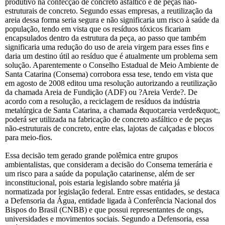
produtivo na confecção de concreto asfáltico e de peças não-
estruturais de concreto. Segundo essas empresas, a reutilização da
areia dessa forma seria segura e não significaria um risco à saúde da
população, tendo em vista que os resíduos tóxicos ficariam
encapsulados dentro da estrutura da peça, ao passo que também
significaria uma redução do uso de areia virgem para esses fins e
daria um destino útil ao resíduo que é atualmente um problema sem
solução. Aparentemente o Conselho Estadual de Meio Ambiente de
Santa Catarina (Consema) corrobora essa tese, tendo em vista que
em agosto de 2008 editou uma resolução autorizando a reutilização
da chamada Areia de Fundição (ADF) ou ?Areia Verde?. De
acordo com a resolução, a reciclagem de resíduos da indústria
metalúrgica de Santa Catarina, a chamada &quot;areia verde&quot;,
poderá ser utilizada na fabricação de concreto asfáltico e de peças
não-estruturais de concreto, entre elas, lajotas de calçadas e blocos
para meio-fios.
Essa decisão tem gerado grande polêmica entre grupos
ambientalistas, que consideram a decisão do Consema temerária e
um risco para a saúde da população catarinense, além de ser
inconstitucional, pois estaria legislando sobre matéria já
normatizada por legislação federal. Entre essas entidades, se destaca
a Defensoria da Água, entidade ligada à Conferência Nacional dos
Bispos do Brasil (CNBB) e que possui representantes de ongs,
universidades e movimentos sociais. Segundo a Defensoria, essa