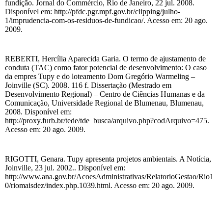
fundição. Jornal do Commércio, Rio de Janeiro, 22 jul. 2008.
Disponível em: http://pfdc.pgr.mpf.gov.br/clipping/julho-
1/imprudencia-com-os-residuos-de-fundicao/. Acesso em: 20 ago.
2009.
REBERTI, Hercília Aparecida Garia. O termo de ajustamento de
conduta (TAC) como fator potencial de desenvolvimento: O caso
da empres Tupy e do loteamento Dom Gregório Warmeling –
Joinville (SC). 2008. 116 f. Dissertação (Mestrado em
Desenvolvimento Regional) – Centro de Ciências Humanas e da
Comunicação, Universidade Regional de Blumenau, Blumenau,
2008. Disponível em:
http://proxy.furb.br/tede/tde_busca/arquivo.php?codArquivo=475.
Acesso em: 20 ago. 2009.
RIGOTTI, Genara. Tupy apresenta projetos ambientais. A Notícia,
Joinville, 23 jul. 2002.. Disponível em:
http://www.ana.gov.br/AcoesAdministrativas/RelatorioGestao/Rio1
0/riomaisdez/index.php.1039.html. Acesso em: 20 ago. 2009.