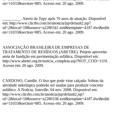
on=11033&section=885. Acesso em: 20 ago. 2009.
_________. Aterro da Tupy após 70 anos de atuação. Disponível
em: http://www.clicrbs.com.br/anoticia/jsp/default2.jsp?
uf=2&local=18&source=a2280341.xml&template=4187.dwt&editi
on=11033&section=885. Acesso em: 20 ago. 2009.
ASSOCIAÇÃO BRASILEIRA DE EMPRESAS DE
TRATAMENTO DE RESÍDUOS (ABETRE). Projeto aproveita
areia de fundição em pavimentação asfáltica. Disponível em:
http://www.abetre.org.br/noticia_completa.asp?NOT_COD=1119.
Acesso em: 20 ago. 2009.
CARDOSO, Camille. O lixo que pode virar calçada: Sobras da
atividade siderúrgica poderão ser usadas para produzir concreto
asfáltico. A Notícia, Joinville, 04 nov. 2008. Disponível em:
http://www.clicrbs.com.br/anoticia/jsp/default2.jsp?
uf=2&local=18&source=a2280338.xml&template=4187.dwt&editi
on=11033&section=885. Acesso em: 20 ago. 2009.