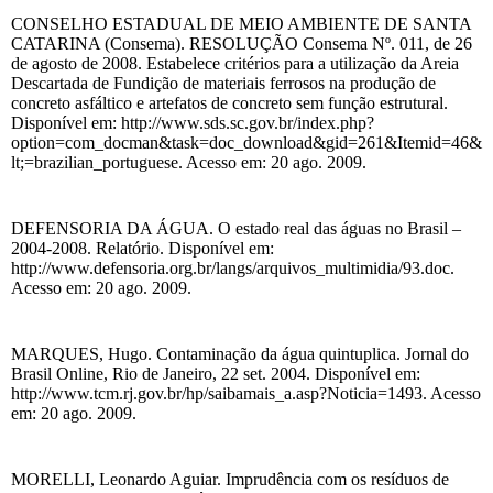
CONSELHO ESTADUAL DE MEIO AMBIENTE DE SANTA
CATARINA (Consema). RESOLUÇÃO Consema Nº. 011, de 26
de agosto de 2008. Estabelece critérios para a utilização da Areia
Descartada de Fundição de materiais ferrosos na produção de
concreto asfáltico e artefatos de concreto sem função estrutural.
Disponível em: http://www.sds.sc.gov.br/index.php?
option=com_docman&task=doc_download&gid=261&Itemid=46&
lt;=brazilian_portuguese. Acesso em: 20 ago. 2009.
DEFENSORIA DA ÁGUA. O estado real das águas no Brasil –
2004-2008. Relatório. Disponível em:
http://www.defensoria.org.br/langs/arquivos_multimidia/93.doc.
Acesso em: 20 ago. 2009.
MARQUES, Hugo. Contaminação da água quintuplica. Jornal do
Brasil Online, Rio de Janeiro, 22 set. 2004. Disponível em:
http://www.tcm.rj.gov.br/hp/saibamais_a.asp?Noticia=1493. Acesso
em: 20 ago. 2009.
MORELLI, Leonardo Aguiar. Imprudência com os resíduos de