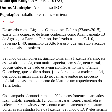
Município Atingido:
Alto Paraíso (RO)
Outros Municípios:
Alto Paraíso (RO)
População:
Trabalhadores rurais sem terra
Síntese
De acordo com a Liga dos Camponeses Pobres (23/nov/2015),
existe uma ocupação de terras conhecida como Acampamento 13
de Agosto, na Fazenda Paraíso, localizado na linha C-110,
travessão B-40, município de Alto Paraíso, que têm sido atacados
por policiais e pistoleiros.
Segundo os camponeses, quando tomaram a Fazenda Paraíso, ela
estava abandonada, com muita capoeira, sem sede, nem curral, as
poucas cabeças de gado estavam alongadas no mato. Francis
Gutemberg, que se diz o dono, já explorou toda a madeira de lei,
derrubou as matas ciliares do rio Jamari e juntou no processo
judicial apenas um documento do Idaron e um requerimento do
Terra Legal.
Os acampados denunciaram que 20 homens fortemente armados de
fuzil, pistola, espingarda 12, com máscaras, roupa camuflada e
colete, atiraram várias vezes contra o acampamento e trancaram
porteiras em estradas fora da fazenda. Segundo o LCP, eles seriam