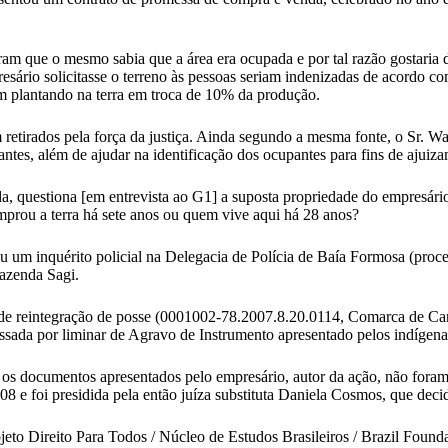
m que o mesmo sabia que a área era ocupada e por tal razão gostaria d
sário solicitasse o terreno às pessoas seriam indenizadas de acordo co
 plantando na terra em troca de 10% da produção.
retirados pela força da justiça. Ainda segundo a mesma fonte, o Sr. Wa
ntes, além de ajudar na identificação dos ocupantes para fins de ajuiz
questiona [em entrevista ao G1] a suposta propriedade do empresário
prou a terra há sete anos ou quem vive aqui há 28 anos?
ou um inquérito policial na Delegacia de Polícia de Baía Formosa (pr
Fazenda Sagi.
de reintegração de posse (0001002-78.2007.8.20.0114, Comarca de Cang
cassada por liminar de Agravo de Instrumento apresentado pelos indíge
s os documentos apresentados pelo empresário, autor da ação, não foram 
08 e foi presidida pela então juíza substituta Daniela Cosmos, que deci
jeto Direito Para Todos / Núcleo de Estudos Brasileiros / Brazil Foun