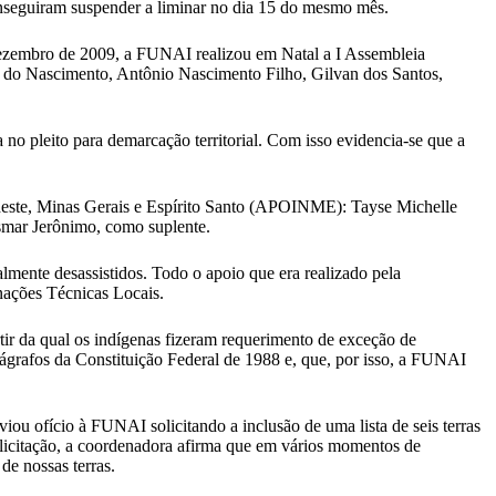
onseguiram suspender a liminar no dia 15 do mesmo mês.
 dezembro de 2009, a FUNAI realizou em Natal a I Assembleia
 do Nascimento, Antônio Nascimento Filho, Gilvan dos Santos,
o pleito para demarcação territorial. Com isso evidencia-se que a
rdeste, Minas Gerais e Espírito Santo (APOINME): Tayse Michelle
smar Jerônimo, como suplente.
mente desassistidos. Todo o apoio que era realizado pela
ações Técnicas Locais.
tir da qual os indígenas fizeram requerimento de exceção de
arágrafos da Constituição Federal de 1988 e, que, por isso, a FUNAI
 ofício à FUNAI solicitando a inclusão de uma lista de seis terras
olicitação, a coordenadora afirma que em vários momentos de
de nossas terras.