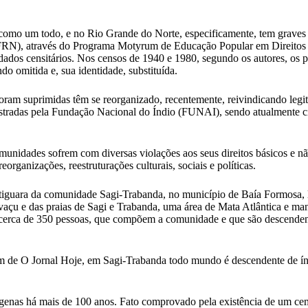
ro, como um todo, e no Rio Grande do Norte, especificamente, tem grave
RN), através do Programa Motyrum de Educação Popular em Direitos Hu
s dados censitários. Nos censos de 1940 e 1980, segundo os autores, os
do omitida e, sua identidade, substituída.
 foram suprimidas têm se reorganizado, recentemente, reivindicando le
registradas pela Fundação Nacional do Índio (FUNAI), sendo atualment
munidades sofrem com diversas violações aos seus direitos básicos e não
rganizações, reestruturações culturais, sociais e políticas.
otiguara da comunidade Sagi-Trabanda, no município de Baía Formosa, li
açu e das praias de Sagi e Trabanda, uma área de Mata Atlântica e mang
cerca de 350 pessoas, que compõem a comunidade e que são descendentes
em de O Jornal Hoje, em Sagi-Trabanda todo mundo é descendente de 
genas há mais de 100 anos. Fato comprovado pela existência de um cem