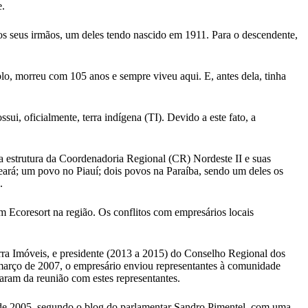
e.
s seus irmãos, um deles tendo nascido em 1911. Para o descendente,
o, morreu com 105 anos e sempre viveu aqui. E, antes dela, tinha
, oficialmente, terra indígena (TI). Devido a este fato, a
a estrutura da Coordenadoria Regional (CR) Nordeste II e suas
eará; um povo no Piauí; dois povos na Paraíba, sendo um deles os
.
um Ecoresort na região. Os conflitos com empresários locais
erra Imóveis, e presidente (2013 a 2015) do Conselho Regional dos
março de 2007, o empresário enviou representantes à comunidade
aram da reunião com estes representantes.
 de 2005, segundo o blog do parlamentar Sandro Pimentel, com uma