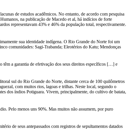
s lacunas de estudos acadêmicos. No entanto, de acordo com pesquisa
manos, na publicação de Macedo et al, há indícios de forte
 pardos representavam 43% e 46% da população total, respectivamente.
gitimamente sua identidade indígena. O Rio Grande do Norte foi um
e cinco comunidades: Sagi-Trabanda; Eleotérios do Katu; Mendonças
 têm a garantia de efetivação dos seus direitos específicos […] e
toral sul do Rio Grande do Norte, distante cerca de 100 quilômetros
uezal, com muitos rios, lagoas e trilhas. Neste local, segundo o
 dos índios Potiguara. Vivem, principalmente, do cultivo de batata,
índio. Pelo menos uns 90%. Mas muitos não assumem, por puro
itério de seus antepassados com registros de sepultamentos datados