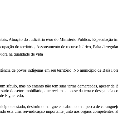
is, Atuação do Judiciário e/ou do Ministério Público, Especulação imob
upação do território, Assoreamento de recurso hídrico, Falta / irregular
Piora na qualidade de vida
ência de povos indígenas em seu território. No município de Baía Formo
um século, mas no entanto não tem suas terras demarcadas, apesar de j
ário do setor imobiliário, que reclama a posse da terra e deseja nela c
de Figueiredo,
nicípio e estado, destruiu o mangue e acabou com a pesca de carangue
do esta uma reivindicação importante junto aos órgãos competentes, alé