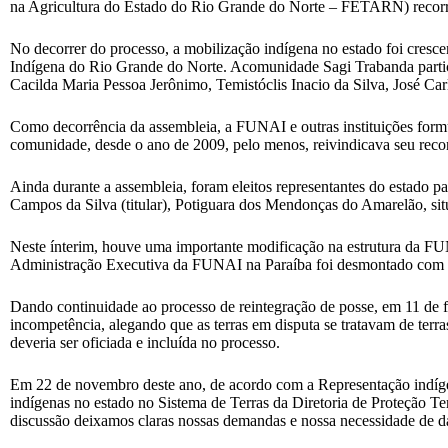
na Agricultura do Estado do Rio Grande do Norte – FETARN) recorrer
No decorrer do processo, a mobilização indígena no estado foi cres
Indígena do Rio Grande do Norte. Acomunidade Sagi Trabanda parti
Cacilda Maria Pessoa Jerônimo, Temistóclis Inacio da Silva, José C
Como decorrência da assembleia, a FUNAI e outras instituições formu
comunidade, desde o ano de 2009, pelo menos, reivindicava seu reco
Ainda durante a assembleia, foram eleitos representantes do estado
Campos da Silva (titular), Potiguara dos Mendonças do Amarelão, s
Neste ínterim, houve uma importante modificação na estrutura da FUN
Administração Executiva da FUNAI na Paraíba foi desmontado com a
Dando continuidade ao processo de reintegração de posse, em 11 de f
incompetência, alegando que as terras em disputa se tratavam de terr
deveria ser oficiada e incluída no processo.
Em 22 de novembro deste ano, de acordo com a Representação indíge
indígenas no estado no Sistema de Terras da Diretoria de Proteção T
discussão deixamos claras nossas demandas e nossa necessidade de dar