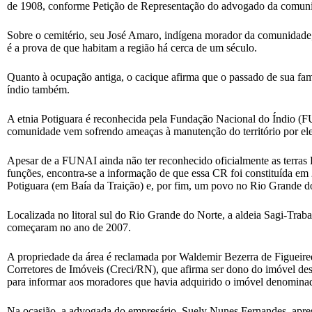
de 1908, conforme Petição de Representação do advogado da comuni
Sobre o cemitério, seu José Amaro, indígena morador da comunidade,
é a prova de que habitam a região há cerca de um século.
Quanto à ocupação antiga, o cacique afirma que o passado de sua fa
índio também.
A etnia Potiguara é reconhecida pela Fundação Nacional do Índio (FUN
comunidade vem sofrendo ameaças à manutenção do território por ele
Apesar de a FUNAI ainda não ter reconhecido oficialmente as terras 
funções, encontra-se a informação de que essa CR foi constituída em
Potiguara (em Baía da Traição) e, por fim, um povo no Rio Grande 
Localizada no litoral sul do Rio Grande do Norte, a aldeia Sagi-Traba
começaram no ano de 2007.
A propriedade da área é reclamada por Waldemir Bezerra de Figueired
Corretores de Imóveis (Creci/RN), que afirma ser dono do imóvel de
para informar aos moradores que havia adquirido o imóvel denominado
Na ocasião, a advogada do empresário, Suely Nunes Fernandes, apre