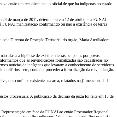
ve então um reconhecimento oficial de que há indígenas no estado
em 24 de março de 2011, determinou em 12 de abril que a FUNAI
o à FUNAI manifestação confirmando ou não a existência de terras
pela Diretora de Proteção Territorial do órgão, Maria Auxiliadora
ão afasta a hipótese de existirem terras ocupadas por povos
 Informamos que as reivindicações formalizadas são cadastradas no
mos notícias de indígenas que levaram a conhecimento de servidores
mobiliários, sem, contudo, proceder à formalização da reivindicação.
ve, dos conflitos existentes na área, relatados na já mencionada I
tos processuais. A publicação da decisão da juíza foi feita em 13 de
 de Representação em face da FUNAI ao então Procurador Regional
o foi autuada como Procedimento Administrativo pela Procuradoria