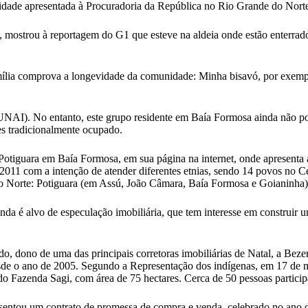
dade apresentada à Procuradoria da República no Rio Grande do Nort
 mostrou à reportagem do G1 que esteve na aldeia onde estão enterrado
mília comprova a longevidade da comunidade: Minha bisavó, por exempl
AI). No entanto, este grupo residente em Baía Formosa ainda não possui
s tradicionalmente ocupado.
Potiguara em Baía Formosa, em sua página na internet, onde apresenta 
 2011 com a intenção de atender diferentes etnias, sendo 14 povos no C
do Norte: Potiguara (em Assú, João Câmara, Baía Formosa e Goianinha)
nda é alvo de especulação imobiliária, que tem interesse em construir 
o, dono de uma das principais corretoras imobiliárias de Natal, a Bez
sde o ano de 2005. Segundo a Representação dos indígenas, em 17 de 
 Fazenda Sagi, com área de 75 hectares. Cerca de 50 pessoas particip
sentou um contrato de promessa de compra e venda, celebrado no ano