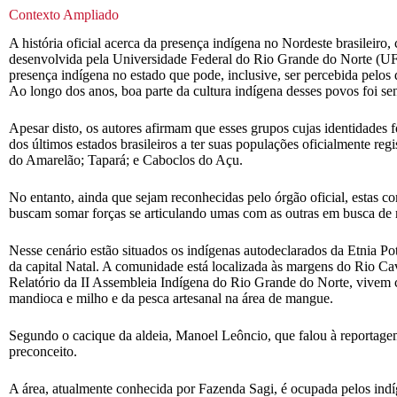
Contexto Ampliado
A história oficial acerca da presença indígena no Nordeste brasilei
desenvolvida pela Universidade Federal do Rio Grande do Norte (UF
presença indígena no estado que pode, inclusive, ser percebida pelo
Ao longo dos anos, boa parte da cultura indígena desses povos foi sen
Apesar disto, os autores afirmam que esses grupos cujas identidades
dos últimos estados brasileiros a ter suas populações oficialmente 
do Amarelão; Tapará; e Caboclos do Açu.
No entanto, ainda que sejam reconhecidas pelo órgão oficial, estas co
buscam somar forças se articulando umas com as outras em busca de reo
Nesse cenário estão situados os indígenas autodeclarados da Etnia P
da capital Natal. A comunidade está localizada às margens do Rio Cav
Relatório da II Assembleia Indígena do Rio Grande do Norte, vivem 
mandioca e milho e da pesca artesanal na área de mangue.
Segundo o cacique da aldeia, Manoel Leôncio, que falou à reportag
preconceito.
A área, atualmente conhecida por Fazenda Sagi, é ocupada pelos indí