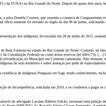
TL) da FUNAI no Rio Grande do Norte. Depois de quase dois anos, hou
ia, a juíza Daniela Cosmos, que assumiu a comarca de Canguaretama 
al ofício somente foi enviado ao órgão no dia 06 de junho, solicitand
entação dos indígenas, foi enviada em 28 de junho de 2011, assinada 
de Baía Formosa no estado do Rio Grande do Norte. Contudo, tal fato n
231 da Constituição Federal) ou como terras reservas (lei 6001/73). […]
) reivindicação no Município em Comento cadastrada. Não obstante, te
enas de seus territórios e sobre ameaças por parte de especuladores i
existência de indígenas Potiguara em Sagi, tendo conhecimento, inclusi
ção de Incompetência, solicitada em 2010, e os condenou a pagar os cus
s, através do advogado Luciano Ribeiro Falcão, enviaram uma petição
de do Norte (MPF/RN), Sr. Ronaldo Sérgio Chaves Fernandes. A petiçã