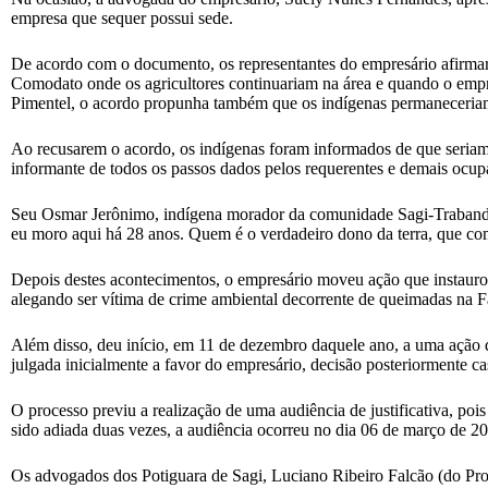
empresa que sequer possui sede.
De acordo com o documento, os representantes do empresário afirmara
Comodato onde os agricultores continuariam na área e quando o empre
Pimentel, o acordo propunha também que os indígenas permaneceriam
Ao recusarem o acordo, os indígenas foram informados de que seriam 
informante de todos os passos dados pelos requerentes e demais ocupa
Seu Osmar Jerônimo, indígena morador da comunidade Sagi-Trabanda, 
eu moro aqui há 28 anos. Quem é o verdadeiro dono da terra, que com
Depois destes acontecimentos, o empresário moveu ação que instaur
alegando ser vítima de crime ambiental decorrente de queimadas na 
Além disso, deu início, em 11 de dezembro daquele ano, a uma ação 
julgada inicialmente a favor do empresário, decisão posteriormente 
O processo previu a realização de uma audiência de justificativa, poi
sido adiada duas vezes, a audiência ocorreu no dia 06 de março de 20
Os advogados dos Potiguara de Sagi, Luciano Ribeiro Falcão (do Pro