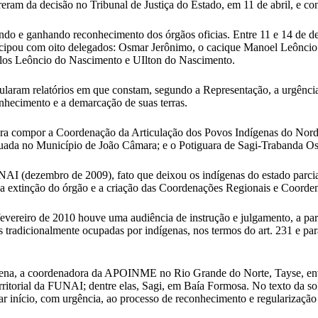
am da decisão no Tribunal de Justiça do Estado, em 11 de abril, e c
cendo e ganhando reconhecimento dos órgãos oficias. Entre 11 e 14 de
cipou com oito delegados: Osmar Jerônimo, o cacique Manoel Leôncio
arlos Leôncio do Nascimento e UIlton do Nascimento.
laram relatórios em que constam, segundo a Representação, a urgência n
nhecimento e a demarcação de suas terras.
 para compor a Coordenação da Articulação dos Povos Indígenas do No
ituada no Município de João Câmara; e o Potiguara de Sagi-Trabanda O
AI (dezembro de 2009), fato que deixou os indígenas do estado parcial
 extinção do órgão e a criação das Coordenações Regionais e Coorden
evereiro de 2010 houve uma audiência de instrução e julgamento, a par
as tradicionalmente ocupadas por indígenas, nos termos do art. 231 e p
na, a coordenadora da APOINME no Rio Grande do Norte, Tayse, enviou
erritorial da FUNAI; dentre elas, Sagi, em Baía Formosa. No texto da s
 início, com urgência, ao processo de reconhecimento e regularização 