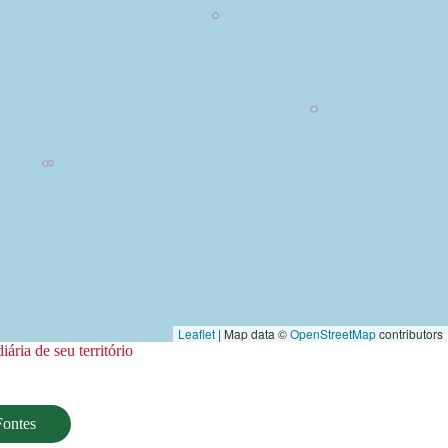
Leaflet
| Map data ©
OpenStreetMap
contributors
ria de seu território
Fontes