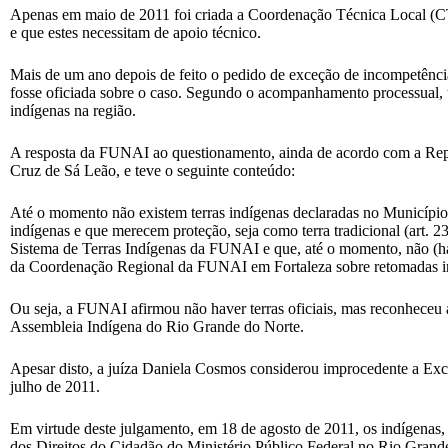
Apenas em maio de 2011 foi criada a Coordenação Técnica Local (C
e que estes necessitam de apoio técnico.
Mais de um ano depois de feito o pedido de exceção de incompetênc
fosse oficiada sobre o caso. Segundo o acompanhamento processual, t
indígenas na região.
A resposta da FUNAI ao questionamento, ainda de acordo com a Repres
Cruz de Sá Leão, e teve o seguinte conteúdo:
Até o momento não existem terras indígenas declaradas no Município 
indígenas e que merecem proteção, seja como terra tradicional (art. 
Sistema de Terras Indígenas da FUNAI e que, até o momento, não (há
da Coordenação Regional da FUNAI em Fortaleza sobre retomadas indíg
Ou seja, a FUNAI afirmou não haver terras oficiais, mas reconheceu a 
Assembleia Indígena do Rio Grande do Norte.
Apesar disto, a juíza Daniela Cosmos considerou improcedente a Exce
julho de 2011.
Em virtude deste julgamento, em 18 de agosto de 2011, os indígena
dos Direitos do Cidadão do Ministério Público Federal no Rio Gran