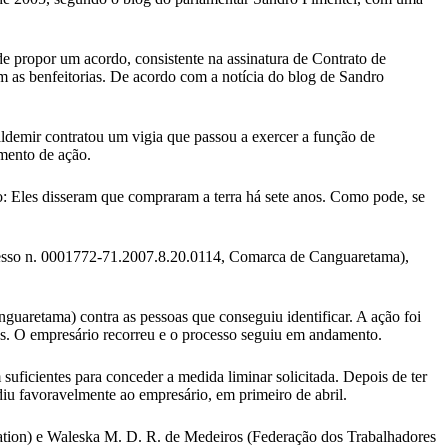
e propor um acordo, consistente na assinatura de Contrato de
m as benfeitorias. De acordo com a notícia do blog de Sandro
ldemir contratou um vigia que passou a exercer a função de
amento de ação.
: Eles disseram que compraram a terra há sete anos. Como pode, se
ocesso n. 0001772-71.2007.8.20.0114, Comarca de Canguaretama),
uaretama) contra as pessoas que conseguiu identificar. A ação foi
nas. O empresário recorreu e o processo seguiu em andamento.
suficientes para conceder a medida liminar solicitada. Depois de ter
diu favoravelmente ao empresário, em primeiro de abril.
dation) e Waleska M. D. R. de Medeiros (Federação dos Trabalhadores