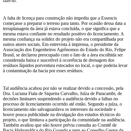
fazê-lo.
A falta de licença para construção não impediu que a Essencis
começasse a preparar o terreno para tanto. Por ocasião dessa data a
terraplanagem da área já estava concluída, o que significa que a
mesma estava confiante no resultado positivo do licenciamento. A
mesma confiança na solidez do projeto não era compartilhada por
outros atores sociais. Em entrevista à imprensa, o presidente da
Associação dos Engenheiros Agrônomos do Estado do Rio, Felipe
Brasil, se declarou preocupado com o fato de a área escolhida ser
considerada baixa e suscetível à ocorrência de drenagem dos
resíduos líquidos porventura estocados no local, o que poderia levar
à contaminação da bacia por esses resíduos.
Tal audiência acabou por não se realizar devido a concessão, pela
Dra. Luciana Fiala de Siqueira Carvalho, Juíza de Paracambi, de
decisões liminares suspendendo a audiência devido a falhas no
processo de licenciamento ocorrido até então. Segundo a juíza, o
licenciamento não salvaguardava os interesses da sociedade e
houve pouca publicidade na divulgação dos estudos técnicos do
projeto, o que limitava a participação da comunidade na audiência.
Também avaliou que não houve prévia consulta ao Comitê de
Bacia Hidrográfica do Rio Guandu e nem ao Conselho Gestor da