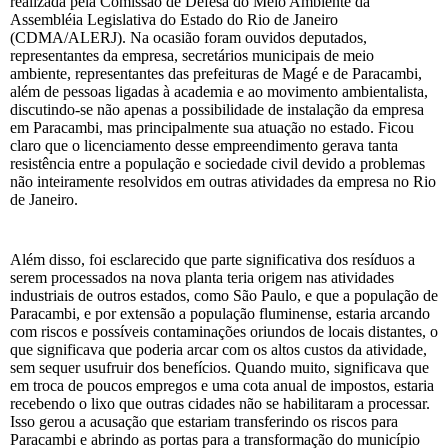
realizada pela Comissão de Defesa do Meio Ambiente da
Assembléia Legislativa do Estado do Rio de Janeiro
(CDMA/ALERJ). Na ocasião foram ouvidos deputados,
representantes da empresa, secretários municipais de meio
ambiente, representantes das prefeituras de Magé e de Paracambi,
além de pessoas ligadas à academia e ao movimento ambientalista,
discutindo-se não apenas a possibilidade de instalação da empresa
em Paracambi, mas principalmente sua atuação no estado. Ficou
claro que o licenciamento desse empreendimento gerava tanta
resistência entre a população e sociedade civil devido a problemas
não inteiramente resolvidos em outras atividades da empresa no Rio
de Janeiro.
Além disso, foi esclarecido que parte significativa dos resíduos a
serem processados na nova planta teria origem nas atividades
industriais de outros estados, como São Paulo, e que a população de
Paracambi, e por extensão a população fluminense, estaria arcando
com riscos e possíveis contaminações oriundos de locais distantes, o
que significava que poderia arcar com os altos custos da atividade,
sem sequer usufruir dos benefícios. Quando muito, significava que
em troca de poucos empregos e uma cota anual de impostos, estaria
recebendo o lixo que outras cidades não se habilitaram a processar.
Isso gerou a acusação que estariam transferindo os riscos para
Paracambi e abrindo as portas para a transformação do município