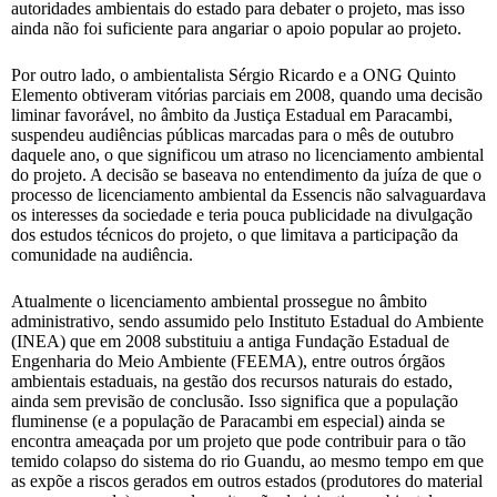
autoridades ambientais do estado para debater o projeto, mas isso
ainda não foi suficiente para angariar o apoio popular ao projeto.
Por outro lado, o ambientalista Sérgio Ricardo e a ONG Quinto
Elemento obtiveram vitórias parciais em 2008, quando uma decisão
liminar favorável, no âmbito da Justiça Estadual em Paracambi,
suspendeu audiências públicas marcadas para o mês de outubro
daquele ano, o que significou um atraso no licenciamento ambiental
do projeto. A decisão se baseava no entendimento da juíza de que o
processo de licenciamento ambiental da Essencis não salvaguardava
os interesses da sociedade e teria pouca publicidade na divulgação
dos estudos técnicos do projeto, o que limitava a participação da
comunidade na audiência.
Atualmente o licenciamento ambiental prossegue no âmbito
administrativo, sendo assumido pelo Instituto Estadual do Ambiente
(INEA) que em 2008 substituiu a antiga Fundação Estadual de
Engenharia do Meio Ambiente (FEEMA), entre outros órgãos
ambientais estaduais, na gestão dos recursos naturais do estado,
ainda sem previsão de conclusão. Isso significa que a população
fluminense (e a população de Paracambi em especial) ainda se
encontra ameaçada por um projeto que pode contribuir para o tão
temido colapso do sistema do rio Guandu, ao mesmo tempo em que
as expõe a riscos gerados em outros estados (produtores do material