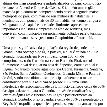
alguns dos mais populosos e industrializados do país, como o Rio
de Janeiro, Niterói e Duque de Caxias. É também uma região
marcada pelo contraste, compreendendo desde a segunda maior
metrópole do país, com mais de seis milhões de habitantes, a
municípios com pouco mais de 30 mil habitantes, como Tanguá e
Mangaratiba. A capital e as cidades limítrofes apresentam
importantes indústrias e empresas da área de serviços, mas
convivem com municípios essencialmente voltados para o turismo
rural, ecoturismo e serviços, como Guapimirim e Paracambi.
Uma parte significativa da população da região depende do rio
Guandu para obtenção de água potável, a qual é tratada na ETA
Guandu, localizada em Nova Iguaçu. Com 108 km de
comprimento, o rio Guandu nasce em Barra do Piraí, no sul
fluminense, e vai desaguar na baía de Sepetiba, entre a capital e
Itaguaí. No trajeto recebe água dos rios Cabral, Piranema, Santana,
São Pedro, Santo Antônio, Queimados, Guandu-Mirim e Paraíba
do Sul, sendo esse último o seu principal afluente e o maior
contribuidor para sua atual vazão (desde 1952 uma usina
hidrelétrica de responsabilidade da Light Rio transpõe cerca de 60%
das águas deste rio para o Guandu, através de canalizações que
levam as águas até o ribeirão das Lages e posteriormente ao
Guandu). Contudo, o rio Guandu, e cerca de 80% da população da
Região Metropolitana que dele depende, se encontra ameaçado por