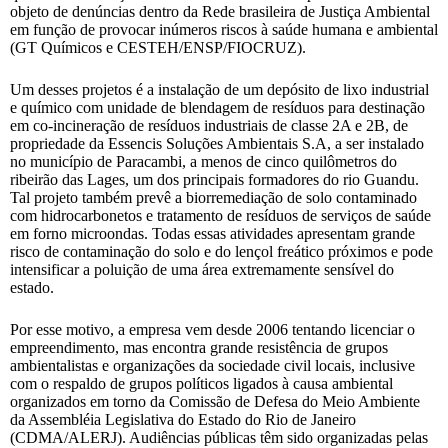
objeto de denúncias dentro da Rede brasileira de Justiça Ambiental
em função de provocar inúmeros riscos à saúde humana e ambiental
(GT Químicos e CESTEH/ENSP/FIOCRUZ).
Um desses projetos é a instalação de um depósito de lixo industrial
e químico com unidade de blendagem de resíduos para destinação
em co-incineração de resíduos industriais de classe 2A e 2B, de
propriedade da Essencis Soluções Ambientais S.A, a ser instalado
no município de Paracambi, a menos de cinco quilômetros do
ribeirão das Lages, um dos principais formadores do rio Guandu.
Tal projeto também prevê a biorremediação de solo contaminado
com hidrocarbonetos e tratamento de resíduos de serviços de saúde
em forno microondas. Todas essas atividades apresentam grande
risco de contaminação do solo e do lençol freático próximos e pode
intensificar a poluição de uma área extremamente sensível do
estado.
Por esse motivo, a empresa vem desde 2006 tentando licenciar o
empreendimento, mas encontra grande resistência de grupos
ambientalistas e organizações da sociedade civil locais, inclusive
com o respaldo de grupos políticos ligados à causa ambiental
organizados em torno da Comissão de Defesa do Meio Ambiente
da Assembléia Legislativa do Estado do Rio de Janeiro
(CDMA/ALERJ). Audiências públicas têm sido organizadas pelas