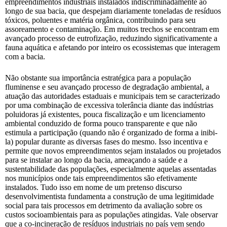
empreendimentos industriais instalados indiscriminadamente ao
longo de sua bacia, que despejam diariamente toneladas de resíduos
tóxicos, poluentes e matéria orgânica, contribuindo para seu
assoreamento e contaminação. Em muitos trechos se encontram em
avançado processo de eutrofização, reduzindo significativamente a
fauna aquática e afetando por inteiro os ecossistemas que interagem
com a bacia.
Não obstante sua importância estratégica para a população
fluminense e seu avançado processo de degradação ambiental, a
atuação das autoridades estaduais e municipais tem se caracterizado
por uma combinação de excessiva tolerância diante das indústrias
poluidoras já existentes, pouca fiscalização e um licenciamento
ambiental conduzido de forma pouco transparente e que não
estimula a participação (quando não é organizado de forma a inibi-
la) popular durante as diversas fases do mesmo. Isso incentiva e
permite que novos empreendimentos sejam instalados ou projetados
para se instalar ao longo da bacia, ameaçando a saúde e a
sustentabilidade das populações, especialmente aquelas assentadas
nos municípios onde tais empreendimentos são efetivamente
instalados. Tudo isso em nome de um pretenso discurso
desenvolvimentista fundamenta a construção de uma legitimidade
social para tais processos em detrimento da avaliação sobre os
custos socioambientais para as populações atingidas. Vale observar
que a co-incineração de resíduos industriais no país vem sendo