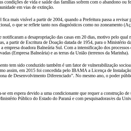
l, as condições de vida e saúde das famílias sofrem com o abandono ou f
munidade em vias de extinção.
fica mais visível a partir de 2004, quando a Prefeitura passa a revisar
ional, o que se reflete tanto nos diagnósticos como no zoneamento (Açã
e notificaram a desapropriação das casas em 20 dias, motivo pelo qua
s, a partir de Escritura de Doação datada de 1954, para o Ministério d
 a empresa doadora Balneária Sul. Com a intensificação dos processos de
ivadas (Empresa Balneária) e as terras da União (terrenos da Marinha).
to tem sido conduzido também é um fator de vulnerabilização socioamb
esmo assim, em 2015 foi concedida pelo IBAMA a Licença de Instalação
“Zona de Desenvolvimento Diferenciado”. No mesmo ano, o poder públic
m-se em espera devido a uma condicionante que requer a construção de
 Ministério Público do Estado do Paraná e com pesquisadoras/es da Uni