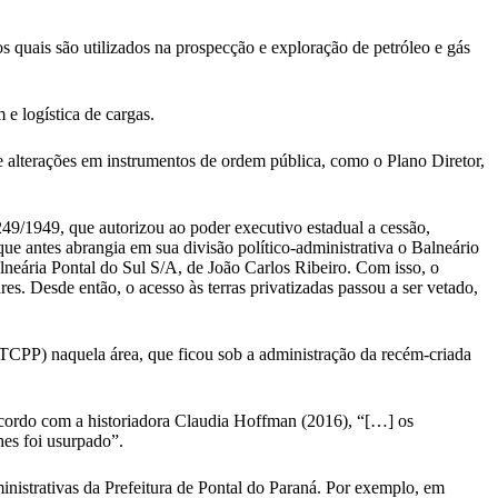
quais são utilizados na prospecção e exploração de petróleo e gás
e logística de cargas.
 alterações em instrumentos de ordem pública, como o Plano Diretor,
49/1949, que autorizou ao poder executivo estadual a cessão,
(que antes abrangia em sua divisão político-administrativa o Balneário
lneária Pontal do Sul S/A, de João Carlos Ribeiro. Com isso, o
es. Desde então, o acesso às terras privatizadas passou a ser vetado,
CPP) naquela área, que ficou sob a administração da recém-criada
 acordo com a historiadora Claudia Hoffman (2016), “[…] os
hes foi usurpado”.
nistrativas da Prefeitura de Pontal do Paraná. Por exemplo, em