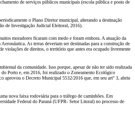
echamento de serviços públicos municipais (escola pública e posto de
 periodicamente o Plano Diretor municipal, alterando a destinação
o de Investigação Judicial Eleitoral, 2016).
l muitos moradores ficaram com medo e foram embora. A atuação da
a Aeronáutica. As terras deveriam ser destinadas para a construção de
 violações de direitos, o território que antes era ocupado livremente
iental da comunidade. Isso porque, apesar de não ter sido realizada
 do Porto e, em 2016, foi realizado o Zoneamento Ecológico
o aprovou o Decreto Municipal 5532/2016 que, em seu art° 3, abriu
 uma nova faixa rodoviária para o tráfego de caminhões. Em
versidade Federal do Paraná (UFPR- Setor Litoral) no processo de