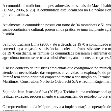
A comunidade tradicional de pescadores/as artesanais do Maciel habita
(LIMA, 2006, p. 23). A comunidade está localizada no Balneário Pon
por via marítima.
Atualmente, a comunidade possui em torno de 94 moradores e 51 casas
socioeconômica e cultural, porém ainda pratica-se uma incipiente agri
história.
Segundo Luciana Lima (2006), até a década de 1970 a comunidade prat
comerciais; as roças de subsistência, a coleta de frutos silvestres e
de 1970 em diante, as famílias da comunidade passaram a enfrentar di
agricultura tornou-se restrita à subsistência e, atualmente, as roças e
É nesse contexto de injustiças ambientais que configura-se no municíp
atender às necessidades das empresas envolvidas na exploração do pr
Paraná tem como principal empreendimento a construção do Terminal 
Marítimos, Construtora Norberto Odebrecht S/A e Techint Engenhari
Segundo Jean Jesus da Silva (2015), a Techint é uma multinacional qu
realizar extração, processamento e armazenagem de petróleo no pré-sa
O empreendimento da Melport previa a implementação e operação de um