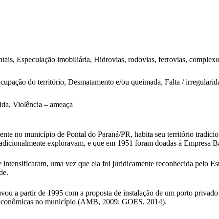
s, Especulação imobiliária, Hidrovias, rodovias, ferrovias, complexos/t
cupação do território, Desmatamento e/ou queimada, Falta / irregularida
ida, Violência – ameaça
ente no município de Pontal do Paraná/PR, habita seu território tradic
 tradicionalmente exploravam, e que em 1951 foram doadas à Empresa Bal
e intensificaram, uma vez que ela foi juridicamente reconhecida pelo 
de.
ravou a partir de 1995 com a proposta de instalação de um porto privad
es econômicas no município (AMB, 2009; GOES, 2014).