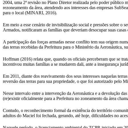
2004, uma 2ª revisão no Plano Diretor realizada pelo poder público m
rezoneamento da área, atendendo aos interesses das empresas SubSea7
para o local (MINARI, 2016).
Em meio a esse cenário de invisibilização social e pressões sobre o s
Armados, notificaram as famílias que deveriam desocupar suas casas 
A participação das forças armadas nesse conflito tem sua origem nu
das terras recebidas da Prefeitura para o Ministério da Aeronáutica, 
Hoffman (2016) relata que, quando os oficiais perceberam que se tra
incentivou muitas famílias a se mudarem dali, ante a insegurança jurídi
Em 2011, diante dos reavivamento dos seus interesses naquelas terras
reversão das terras para sua propriedade, o que foi autorizado pelo M
Nesse intervalo entre a intervenção da Aeronáutica e a devolução da
(re)existir oficialmente para a Prefeitura no zoneamento da área cha
Contudo, o reconhecimento formal da existência do território comunitá
adultos do Maciel foi fechada, gerando, até hoje, dificuldades no ace
Naquele período, o licenciamento ambiental do TCPP, iniciado em 2007