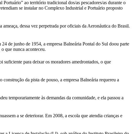
ortuário” ao território tradicional dos/as pescadores/as durante o
etendiam se instalar no Complexo Industrial e Portuário proposto
a ameaça, dessa vez perpetrada por oficiais da Aeronáutica do Brasil.
 24 de junho de 1954, a empresa Balneária Pontal do Sul doou parte
o, o que nunca aconteceu.
oi suficiente para deixar os moradores amedrontados, o que
o construção da pista de pouso, a empresa Balneária requereu a
tendeu temporariamente às demandas da comunidade, e ela passou a
inuassem a se deteriorar. Em 2008, a escola que atendia crianças e
a Licença de Instalação (LI), sob análise do Instituto Brasileiro do