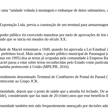
e uma “unidade voltada à montagem e embarque de dutos submarinos, os 
Exportação Ltda, previa a construção de um terminal para armazenagem 
poder público foi exercendo manobras por meio de aprovações de leis e
dade que se inicia em meados do século XX.
nidade de Maciel remontam a 1949, quando foi aprovada a Lei Estadual 2
à prefeitura local. Mais tarde, o poder público municipal de Paranaguá 
penas em 1995) doa as terras já ocupadas pela comunidade à Empresa Ba
ciel passa a estar sobre terras reconhecidas pelo Estado como particular
a marinha pertencente à União (MPE/PR, 2016).
endimento denominado Terminal de Contêineres de Pontal do Paraná (T
ertencente ao Grupo JCR.
comunidade, depois que o posto de saúde que a atendia foi fechado. De
e], considerando que faz mais de 20 (vinte) anos que esse benefício l
comunidade também tem sido frequentemente ameaçado por decisões admi