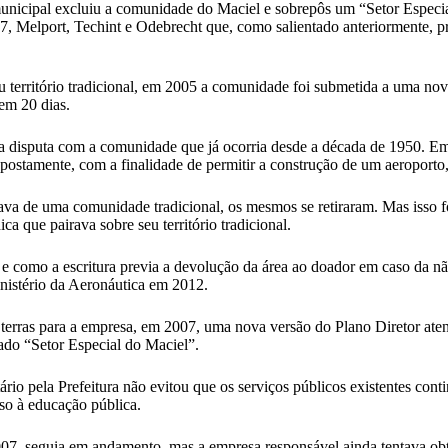
unicipal excluiu a comunidade do Maciel e sobrepôs um “Setor Especial P
, Melport, Techint e Odebrecht que, como salientado anteriormente, pr
eu território tradicional, em 2005 a comunidade foi submetida a uma nov
em 20 dias.
ma disputa com a comunidade que já ocorria desde a década de 1950. Em
supostamente, com a finalidade de permitir a construção de um aeroport
tava de uma comunidade tradicional, os mesmos se retiraram. Mas isso f
ca que pairava sobre seu território tradicional.
 e como a escritura previa a devolução da área ao doador em caso da nã
inistério da Aeronáutica em 2012.
s terras para a empresa, em 2007, uma nova versão do Plano Diretor a
mado “Setor Especial do Maciel”.
rio pela Prefeitura não evitou que os serviços públicos existentes cont
sso à educação pública.
, seguia em andamento, mas a empresa responsável ainda tentava obter 