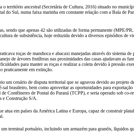
 o território ancestral (Secretária de Cultura, 2016) situado no municí
tal do Sul, numa faixa marinha em constante relação com a Baía de Par
, sendo que apenas 42 são utilizadas de forma permanente (MPE/PR, 201
cultura de subsistência, hoje reduzida devido a diversos episódios de 
icava roças de mandioca e abacaxi manejadas através do sistema de po
 o manejo de árvores frutíferas nas proximidades das casas ajudavam as
ficuldades para manter as roças e realizar a coleta devido à pressão ex
stão praticamente em extinção.
io um cenário de disputa territorial que se agravou devido ao projeto de
é-sal brasileiro, bem como aproveitar as oportunidades para exportação
de Contêineres de Pontal do Paraná (TCPP), e seria operado sob co-re
a e Construção S/A.
e atua em países da América Latina e Europa, capaz de construir plata
l.
 terminal portuário, incluindo um armazém para granéis, líquidos quími