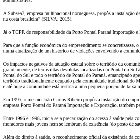
administrativa.
A Subsea7, empresa multinacional norueguesa, propôs a instalação d
na costa brasileira” (SILVA, 2015).
Já o TCPP, de responsabilidade da Porto Pontal Paraná Importação e 
Para que a função econômica do empreendimento se concretizasse, o 
numa atualização de um histórico de violações envolvendo a comuni
Os impactos negativos da atuação estatal sobre o território da comu
gratuitamente, de terras ditas devolutas localizadas em Pontal do Sul 
Pontal do Sul e todo o território de Pontal do Paraná, emancipado a
território tradicionalmente ocupado pela comunidade tradicional do Ma
e até hoje a comunidade está restrita a uma pequena porção de faix
Em 1995, o mesmo João Carlos Ribeiro propôs a instalação do empre
empresa Porto Pontal do Paraná Importação e Exportação, também p
Entre 1996 e 1998, inicia-se a precarização do acesso à saúde pela 
moradores mais jovens nem se lembram da existência [do posto de saúd
Além do direito à saúde, o reconhecimento oficial da existência da 