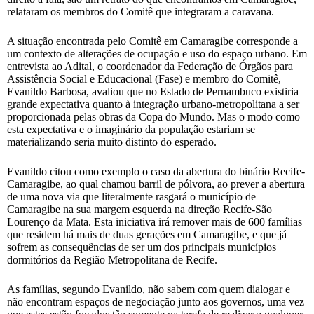
relataram os membros do Comitê que integraram a caravana.
A situação encontrada pelo Comitê em Camaragibe corresponde a
um contexto de alterações de ocupação e uso do espaço urbano. Em
entrevista ao Adital, o coordenador da Federação de Órgãos para
Assistência Social e Educacional (Fase) e membro do Comitê,
Evanildo Barbosa, avaliou que no Estado de Pernambuco existiria
grande expectativa quanto à integração urbano-metropolitana a ser
proporcionada pelas obras da Copa do Mundo. Mas o modo como
esta expectativa e o imaginário da população estariam se
materializando seria muito distinto do esperado.
Evanildo citou como exemplo o caso da abertura do binário Recife-
Camaragibe, ao qual chamou barril de pólvora, ao prever a abertura
de uma nova via que literalmente rasgará o município de
Camaragibe na sua margem esquerda na direção Recife-São
Lourenço da Mata. Esta iniciativa irá remover mais de 600 famílias
que residem há mais de duas gerações em Camaragibe, e que já
sofrem as consequências de ser um dos principais municípios
dormitórios da Região Metropolitana de Recife.
As famílias, segundo Evanildo, não sabem com quem dialogar e
não encontram espaços de negociação junto aos governos, uma vez