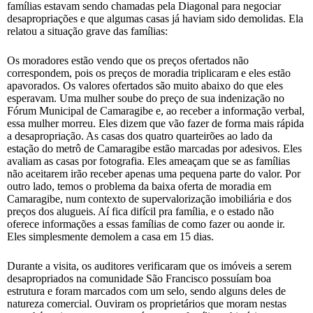
famílias estavam sendo chamadas pela Diagonal para negociar
desapropriações e que algumas casas já haviam sido demolidas. Ela
relatou a situação grave das famílias:
Os moradores estão vendo que os preços ofertados não
correspondem, pois os preços de moradia triplicaram e eles estão
apavorados. Os valores ofertados são muito abaixo do que eles
esperavam. Uma mulher soube do preço de sua indenização no
Fórum Municipal de Camaragibe e, ao receber a informação verbal,
essa mulher morreu. Eles dizem que vão fazer de forma mais rápida
a desapropriação. As casas dos quatro quarteirões ao lado da
estação do metrô de Camaragibe estão marcadas por adesivos. Eles
avaliam as casas por fotografia. Eles ameaçam que se as famílias
não aceitarem irão receber apenas uma pequena parte do valor. Por
outro lado, temos o problema da baixa oferta de moradia em
Camaragibe, num contexto de supervalorização imobiliária e dos
preços dos alugueis. Aí fica difícil pra família, e o estado não
oferece informações a essas famílias de como fazer ou aonde ir.
Eles simplesmente demolem a casa em 15 dias.
Durante a visita, os auditores verificaram que os imóveis a serem
desapropriados na comunidade São Francisco possuíam boa
estrutura e foram marcados com um selo, sendo alguns deles de
natureza comercial. Ouviram os proprietários que moram nestas