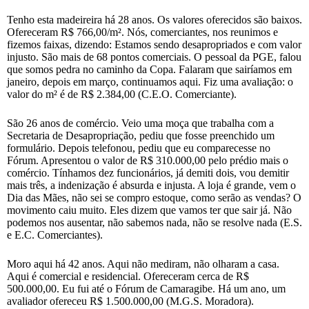
Tenho esta madeireira há 28 anos. Os valores oferecidos são baixos.
Ofereceram R$ 766,00/m². Nós, comerciantes, nos reunimos e
fizemos faixas, dizendo: Estamos sendo desapropriados e com valor
injusto. São mais de 68 pontos comerciais. O pessoal da PGE, falou
que somos pedra no caminho da Copa. Falaram que sairíamos em
janeiro, depois em março, continuamos aqui. Fiz uma avaliação: o
valor do m² é de R$ 2.384,00 (C.E.O. Comerciante).
São 26 anos de comércio. Veio uma moça que trabalha com a
Secretaria de Desapropriação, pediu que fosse preenchido um
formulário. Depois telefonou, pediu que eu comparecesse no
Fórum. Apresentou o valor de R$ 310.000,00 pelo prédio mais o
comércio. Tínhamos dez funcionários, já demiti dois, vou demitir
mais três, a indenização é absurda e injusta. A loja é grande, vem o
Dia das Mães, não sei se compro estoque, como serão as vendas? O
movimento caiu muito. Eles dizem que vamos ter que sair já. Não
podemos nos ausentar, não sabemos nada, não se resolve nada (E.S.
e E.C. Comerciantes).
Moro aqui há 42 anos. Aqui não mediram, não olharam a casa.
Aqui é comercial e residencial. Ofereceram cerca de R$
500.000,00. Eu fui até o Fórum de Camaragibe. Há um ano, um
avaliador ofereceu R$ 1.500.000,00 (M.G.S. Moradora).