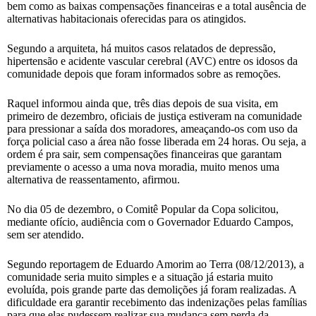
bem como as baixas compensações financeiras e a total ausência de
alternativas habitacionais oferecidas para os atingidos.
Segundo a arquiteta, há muitos casos relatados de depressão,
hipertensão e acidente vascular cerebral (AVC) entre os idosos da
comunidade depois que foram informados sobre as remoções.
Raquel informou ainda que, três dias depois de sua visita, em
primeiro de dezembro, oficiais de justiça estiveram na comunidade
para pressionar a saída dos moradores, ameaçando-os com uso da
força policial caso a área não fosse liberada em 24 horas. Ou seja, a
ordem é pra sair, sem compensações financeiras que garantam
previamente o acesso a uma nova moradia, muito menos uma
alternativa de reassentamento, afirmou.
No dia 05 de dezembro, o Comitê Popular da Copa solicitou,
mediante ofício, audiência com o Governador Eduardo Campos,
sem ser atendido.
Segundo reportagem de Eduardo Amorim ao Terra (08/12/2013), a
comunidade seria muito simples e a situação já estaria muito
evoluída, pois grande parte das demolições já foram realizadas. A
dificuldade era garantir recebimento das indenizações pelas famílias
para que elas pudessem realizar sua mudança sem perda da