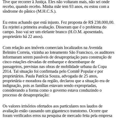
Tive que recorrer à Justiça. Eles não voltaram mais, não sei onde
recebo, quando recebo. Minha mãe tem 93 anos, eu estou com a
síndrome do pânico (M.H.C.S.).
Eu estou achando que está injusto. Fez proposta de R$ 238.000,00.
Eu rejeitei a primeira avaliação. Disseram que é o problema do
campo. Isso vai ser um elefante branco (H.O.M. aposentado,
proprietário há 22 anos).
Com relação aos imóveis comerciais localizados na Avenida
Belmiro Correia, vizinha ao loteamento São Francisco, os auditores
informaram serem passíveis de desapropriação para construção de
cinco estações elevadas de embarque e desembarque de
passageiros, previstas nas obras de mobilidade urbana da Copa
2014. Tal situação foi confirmada pelo Comitê Popular e por
proprietários. Paula Patrícia Souza, advogada de 25 anos,
proprietária e moradora da região, declarou que a situação era de
indignação, pois as famílias estavam sendo expropriadas,
considerando a forma como o governo estava conduzindo o
processo de desapropriação:
Os valores irrisórios ofertados aos particulares nos laudos de
avaliação estão causando um gigantesco transtorno. Ocorre que
foram verificados erros na pesquisa de mercado feita pela empresa