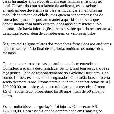
casas há muitos anos e construíram suas famílias e histórias no
local. De acordo com o relatório da auditoria, os moradores
entendiam que deveriam sair para as mudanças e melhorias na
mobilidade urbana da cidade, mas querem ser compensados de
forma justa para que possam manter a qualidade de vida que
conquistaram com muito esforço, após anos de residência. No
entanto, não havia informações precisas sobre quando ocorreriam as
desapropriações, além de considerarem os valores injustos.
Seguem mais alguns relatos dos moradores fornecidos aos auditores
que, em seu relatório final de auditoria, omitiram os nomes dos
mesmos:
Querem tomar nossas casas pagando o que bem entendem.
Considero isso uma desonestidade. Se no Brasil tem justiça, que se
faça justiça. Falta de responsabilidade do Governo Brasileiro. Não
somos ladrões, estamos sendo enganados. O cidadão brasileiro está
sendo desmoralizado. Prometeram que iriam indenizar acima de R$
100.000,00, mas não estão querendo dar nem a metade, afirmou
J.S.O., aposentado, proprietário há 38 anos, mais de 50 anos no
bairro.
Estou muito triste, a negociação foi injusta. Ofereceram R$
176.000,00. Com esse valor não compro nada em Camaragibe.