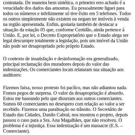
contratada. De maneira bem sintética, o primeiro erro achado é a
veracidade dos dados das amostras. Eu pessoalmente liguei para
todos os números e infelizmente só tive êxito em 5 telefones. Todos
os outros simplesmente não existem ou negam ter imóveis à venda
na região apresentada. Enfim, gostaria também de destacar a
situação da estação 05 que, conforme Certidão, ainda pertence à
União. E, por lei, o Decreto Expropriatório que o Estado alega ser
legal descumpre totalmente a legislação, pois um imóvel da União
não pode ser desapropriado pelo próprio Estado.
O contexto de insatisfação e desinformação era generalizado,
principal reclamação dos moradores depois do valor das
indenizações. Os comerciantes locais relataram sua situação aos
auditores:
Fizemos faixa, nosso protesto foi pacíico, mas não adiantou nada.
Fomos pegos de surpresa. O valor da desapropriação é absurdo.
Estou me baseando pelo que disseram aos outros comerciantes.
Somos 60 comerciantes no desespero com relação ao valor a ser
recebido. Fizemos uma paralisação no trânsito. O Secretário de
Estado das Cidades, Danilo Cabral, nos mostrou o projeto, depois
passou o caso para a Sra. Ana Magalhães, que não resolveu. O
problema é a injustiça. Essa indenização é um massacre (E.S. –
Comerciante).