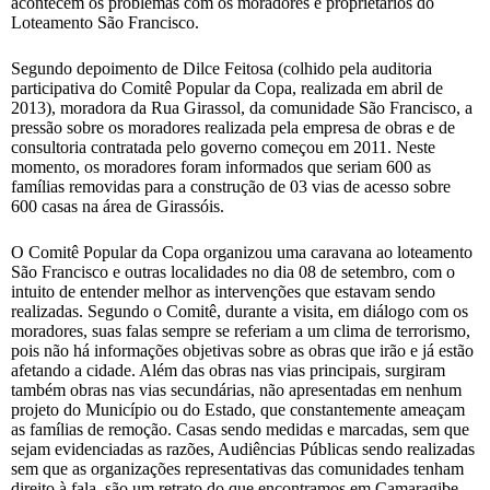
acontecem os problemas com os moradores e proprietários do
Loteamento São Francisco.
Segundo depoimento de Dilce Feitosa (colhido pela auditoria
participativa do Comitê Popular da Copa, realizada em abril de
2013), moradora da Rua Girassol, da comunidade São Francisco, a
pressão sobre os moradores realizada pela empresa de obras e de
consultoria contratada pelo governo começou em 2011. Neste
momento, os moradores foram informados que seriam 600 as
famílias removidas para a construção de 03 vias de acesso sobre
600 casas na área de Girassóis.
O Comitê Popular da Copa organizou uma caravana ao loteamento
São Francisco e outras localidades no dia 08 de setembro, com o
intuito de entender melhor as intervenções que estavam sendo
realizadas. Segundo o Comitê, durante a visita, em diálogo com os
moradores, suas falas sempre se referiam a um clima de terrorismo,
pois não há informações objetivas sobre as obras que irão e já estão
afetando a cidade. Além das obras nas vias principais, surgiram
também obras nas vias secundárias, não apresentadas em nenhum
projeto do Município ou do Estado, que constantemente ameaçam
as famílias de remoção. Casas sendo medidas e marcadas, sem que
sejam evidenciadas as razões, Audiências Públicas sendo realizadas
sem que as organizações representativas das comunidades tenham
direito à fala, são um retrato do que encontramos em Camaragibe,