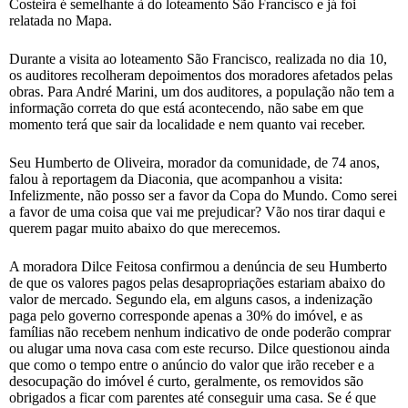
Costeira é semelhante à do loteamento São Francisco e já foi
relatada no Mapa.
Durante a visita ao loteamento São Francisco, realizada no dia 10,
os auditores recolheram depoimentos dos moradores afetados pelas
obras. Para André Marini, um dos auditores, a população não tem a
informação correta do que está acontecendo, não sabe em que
momento terá que sair da localidade e nem quanto vai receber.
Seu Humberto de Oliveira, morador da comunidade, de 74 anos,
falou à reportagem da Diaconia, que acompanhou a visita:
Infelizmente, não posso ser a favor da Copa do Mundo. Como serei
a favor de uma coisa que vai me prejudicar? Vão nos tirar daqui e
querem pagar muito abaixo do que merecemos.
A moradora Dilce Feitosa confirmou a denúncia de seu Humberto
de que os valores pagos pelas desapropriações estariam abaixo do
valor de mercado. Segundo ela, em alguns casos, a indenização
paga pelo governo corresponde apenas a 30% do imóvel, e as
famílias não recebem nenhum indicativo de onde poderão comprar
ou alugar uma nova casa com este recurso. Dilce questionou ainda
que como o tempo entre o anúncio do valor que irão receber e a
desocupação do imóvel é curto, geralmente, os removidos são
obrigados a ficar com parentes até conseguir uma casa. Se é que