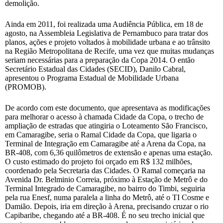
demolição.
Ainda em 2011, foi realizada uma Audiência Pública, em 18 de
agosto, na Assembleia Legislativa de Pernambuco para tratar dos
planos, ações e projeto voltados à mobilidade urbana e ao trânsito
na Região Metropolitana de Recife, uma vez que muitas mudanças
seriam necessárias para a preparação da Copa 2014. O então
Secretário Estadual das Cidades (SECID), Danilo Cabral,
apresentou o Programa Estadual de Mobilidade Urbana
(PROMOB).
De acordo com este documento, que apresentava as modificações
para melhorar o acesso à chamada Cidade da Copa, o trecho de
ampliação de estradas que atingiria o Loteamento São Francisco,
em Camaragibe, seria o Ramal Cidade da Copa, que ligaria o
Terminal de Integração em Camaragibe até a Arena da Copa, na
BR-408, com 6,36 quilômetros de extensão e apenas uma estação.
O custo estimado do projeto foi orçado em R$ 132 milhões,
coordenado pela Secretaria das Cidades. O Ramal começaria na
Avenida Dr. Belminio Correia, próximo à Estação de Metrô e do
Terminal Integrado de Camaragibe, no bairro do Timbi, seguiria
pela rua Enesf, numa paralela a linha do Metrô, até o TI Cosme e
Damião. Depois, iria em direção à Arena, precisando cruzar o rio
Capibaribe, chegando até a BR-408. É no seu trecho inicial que