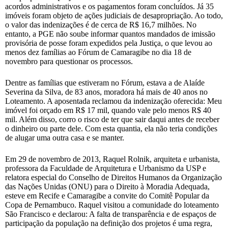
acordos administrativos e os pagamentos foram concluídos. Já 35
imóveis foram objeto de ações judiciais de desapropriação. Ao todo,
o valor das indenizações é de cerca de R$ 16,7 milhões. No
entanto, a PGE não soube informar quantos mandados de imissão
provisória de posse foram expedidos pela Justiça, o que levou ao
menos dez famílias ao Fórum de Camaragibe no dia 18 de
novembro para questionar os processos.
Dentre as famílias que estiveram no Fórum, estava a de Alaíde
Severina da Silva, de 83 anos, moradora há mais de 40 anos no
Loteamento. A aposentada reclamou da indenização oferecida: Meu
imóvel foi orçado em R$ 17 mil, quando vale pelo menos R$ 40
mil. Além disso, corro o risco de ter que sair daqui antes de receber
o dinheiro ou parte dele. Com esta quantia, ela não teria condições
de alugar uma outra casa e se manter.
Em 29 de novembro de 2013, Raquel Rolnik, arquiteta e urbanista,
professora da Faculdade de Arquitetura e Urbanismo da USP e
relatora especial do Conselho de Direitos Humanos da Organização
das Nações Unidas (ONU) para o Direito à Moradia Adequada,
esteve em Recife e Camaragibe a convite do Comitê Popular da
Copa de Pernambuco. Raquel visitou a comunidade do loteamento
São Francisco e declarou: A falta de transparência e de espaços de
participação da população na definição dos projetos é uma regra,