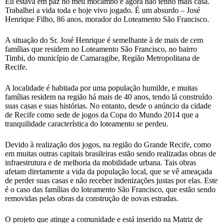
Eu estava em paz no meu mocambo e agora não tenho mais casa.
Trabalhei a vida toda e hoje vivo jogado. É um absurdo – José
Henrique Filho, 86 anos, morador do Loteamento São Francisco.
A situação do Sr. José Henrique é semelhante à de mais de cem
famílias que residem no Loteamento São Francisco, no bairro
Timbi, do município de Camaragibe, Região Metropolitana de
Recife.
A localidade é habitada por uma população humilde, e muitas
famílias residem na região há mais de 40 anos, tendo lá construído
suas casas e suas histórias. No entanto, desde o anúncio da cidade
de Recife como sede de jogos da Copa do Mundo 2014 que a
tranquilidade característica do loteamento se perdeu.
Devido à realização dos jogos, na região do Grande Recife, como
em muitas outras capitais brasileiras estão sendo realizadas obras de
infraestrutura e de melhoria da mobilidade urbana. Tais obras
afetam diretamente a vida da população local, que se vê ameaçada
de perder suas casas e não receber indenizações justas por elas. Este
é o caso das famílias do loteamento São Francisco, que estão sendo
removidas pelas obras da construção de novas estradas.
O projeto que atinge a comunidade e está inserido na Matriz de