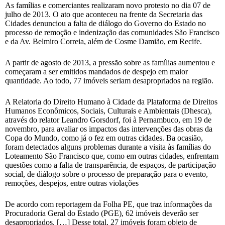
As famílias e comerciantes realizaram novo protesto no dia 07 de
julho de 2013. O ato que aconteceu na frente da Secretaria das
Cidades denunciou a falta de diálogo do Governo do Estado no
processo de remoção e indenização das comunidades São Francisco
e da Av. Belmiro Correia, além de Cosme Damião, em Recife.
A partir de agosto de 2013, a pressão sobre as famílias aumentou e
começaram a ser emitidos mandados de despejo em maior
quantidade. Ao todo, 77 imóveis seriam desapropriados na região.
A Relatoria do Direito Humano à Cidade da Plataforma de Direitos
Humanos Econômicos, Sociais, Culturais e Ambientais (Dhesca),
através do relator Leandro Gorsdorf, foi à Pernambuco, em 19 de
novembro, para avaliar os impactos das intervenções das obras da
Copa do Mundo, como já o fez em outras cidades. Ba ocasião,
foram detectados alguns problemas durante a visita às famílias do
Loteamento São Francisco que, como em outras cidades, enfrentam
questões como a falta de transparência, de espaços, de participação
social, de diálogo sobre o processo de preparação para o evento,
remoções, despejos, entre outras violações
De acordo com reportagem da Folha PE, que traz informações da
Procuradoria Geral do Estado (PGE), 62 imóveis deverão ser
desapropriados. […] Desse total, 27 imóveis foram objeto de