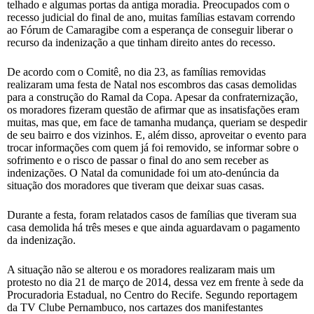
telhado e algumas portas da antiga moradia. Preocupados com o
recesso judicial do final de ano, muitas famílias estavam correndo
ao Fórum de Camaragibe com a esperança de conseguir liberar o
recurso da indenização a que tinham direito antes do recesso.
De acordo com o Comitê, no dia 23, as famílias removidas
realizaram uma festa de Natal nos escombros das casas demolidas
para a construção do Ramal da Copa. Apesar da confraternização,
os moradores fizeram questão de afirmar que as insatisfações eram
muitas, mas que, em face de tamanha mudança, queriam se despedir
de seu bairro e dos vizinhos. E, além disso, aproveitar o evento para
trocar informações com quem já foi removido, se informar sobre o
sofrimento e o risco de passar o final do ano sem receber as
indenizações. O Natal da comunidade foi um ato-denúncia da
situação dos moradores que tiveram que deixar suas casas.
Durante a festa, foram relatados casos de famílias que tiveram sua
casa demolida há três meses e que ainda aguardavam o pagamento
da indenização.
A situação não se alterou e os moradores realizaram mais um
protesto no dia 21 de março de 2014, dessa vez em frente à sede da
Procuradoria Estadual, no Centro do Recife. Segundo reportagem
da TV Clube Pernambuco, nos cartazes dos manifestantes