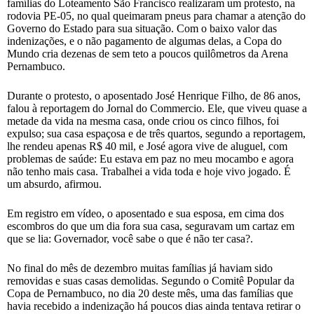
famílias do Loteamento São Francisco realizaram um protesto, na
rodovia PE-05, no qual queimaram pneus para chamar a atenção do
Governo do Estado para sua situação. Com o baixo valor das
indenizações, e o não pagamento de algumas delas, a Copa do
Mundo cria dezenas de sem teto a poucos quilômetros da Arena
Pernambuco.
Durante o protesto, o aposentado José Henrique Filho, de 86 anos,
falou à reportagem do Jornal do Commercio. Ele, que viveu quase a
metade da vida na mesma casa, onde criou os cinco filhos, foi
expulso; sua casa espaçosa e de três quartos, segundo a reportagem,
lhe rendeu apenas R$ 40 mil, e José agora vive de aluguel, com
problemas de saúde: Eu estava em paz no meu mocambo e agora
não tenho mais casa. Trabalhei a vida toda e hoje vivo jogado. É
um absurdo, afirmou.
Em registro em vídeo, o aposentado e sua esposa, em cima dos
escombros do que um dia fora sua casa, seguravam um cartaz em
que se lia: Governador, você sabe o que é não ter casa?.
No final do mês de dezembro muitas famílias já haviam sido
removidas e suas casas demolidas. Segundo o Comitê Popular da
Copa de Pernambuco, no dia 20 deste mês, uma das famílias que
havia recebido a indenização há poucos dias ainda tentava retirar o