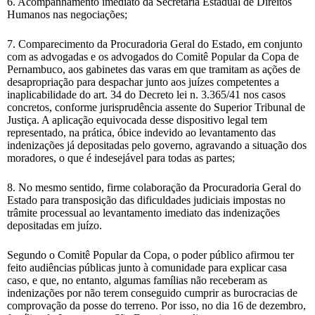
6. Acompanhamento imediato da Secretaria Estadual de Direitos
Humanos nas negociações;
7. Comparecimento da Procuradoria Geral do Estado, em conjunto
com as advogadas e os advogados do Comitê Popular da Copa de
Pernambuco, aos gabinetes das varas em que tramitam as ações de
desapropriação para despachar junto aos juízes competentes a
inaplicabilidade do art. 34 do Decreto lei n. 3.365/41 nos casos
concretos, conforme jurisprudência assente do Superior Tribunal de
Justiça. A aplicação equivocada desse dispositivo legal tem
representado, na prática, óbice indevido ao levantamento das
indenizações já depositadas pelo governo, agravando a situação dos
moradores, o que é indesejável para todas as partes;
8. No mesmo sentido, firme colaboração da Procuradoria Geral do
Estado para transposição das dificuldades judiciais impostas no
trâmite processual ao levantamento imediato das indenizações
depositadas em juízo.
Segundo o Comitê Popular da Copa, o poder público afirmou ter
feito audiências públicas junto à comunidade para explicar casa
caso, e que, no entanto, algumas famílias não receberam as
indenizações por não terem conseguido cumprir as burocracias de
comprovação da posse do terreno. Por isso, no dia 16 de dezembro,