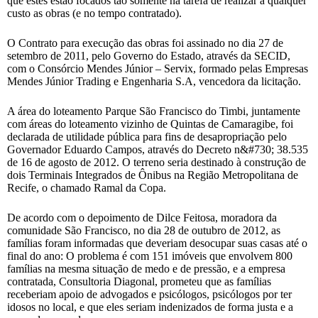
que estes estão focados tão somente na tarefa de realizar a qualquer
custo as obras (e no tempo contratado).
O Contrato para execução das obras foi assinado no dia 27 de
setembro de 2011, pelo Governo do Estado, através da SECID,
com o Consórcio Mendes Júnior – Servix, formado pelas Empresas
Mendes Júnior Trading e Engenharia S.A, vencedora da licitação.
A área do loteamento Parque São Francisco do Timbi, juntamente
com áreas do loteamento vizinho de Quintas de Camaragibe, foi
declarada de utilidade pública para fins de desapropriação pelo
Governador Eduardo Campos, através do Decreto n&#730; 38.535
de 16 de agosto de 2012. O terreno seria destinado à construção de
dois Terminais Integrados de Ônibus na Região Metropolitana de
Recife, o chamado Ramal da Copa.
De acordo com o depoimento de Dilce Feitosa, moradora da
comunidade São Francisco, no dia 28 de outubro de 2012, as
famílias foram informadas que deveriam desocupar suas casas até o
final do ano: O problema é com 151 imóveis que envolvem 800
famílias na mesma situação de medo e de pressão, e a empresa
contratada, Consultoria Diagonal, prometeu que as famílias
receberiam apoio de advogados e psicólogos, psicólogos por ter
idosos no local, e que eles seriam indenizados de forma justa e a