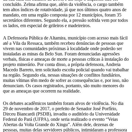
concluído. Zelma afirma que, além da violência, o cargo também
tem altos índices de rotatividade, já que nos últimos quatro anos de
mandato, em uma região composta por 12 municípios, foram 35
secretários diferentes. Segundo ela, a pressão sofrida vem por todos
os lados, em especial de grileiros e madeireiros.
A Defensoria Pública de Altamira, município com acesso mais fácil
até a Vila da Ressaca, também recebeu denúncias de pessoas que
vivem nas comunidades próximas à localidade onde poderão ser
instaladas as minas da Belo Sun. Foram denunciadas agressões
verbais, físicas e ameaças de morte a pessoas críticas à instalação do
projeto minerário. Por conta disso, a própria defensora, Andreia
Macedo Barreto, tem solicitado escolta policial quando vai trabalhar
na região. Segundo ela, nessas situações de conflitos fundiários,
muitas vítimas têm medo de sofrer as consequências e, por isso, não
denunciam. Os casos registrados, portanto, são muito menores do
que as ameaças que ocorrem na realidade.
Os debates acadêmicos também foram alvos de violência. No dia
29 de novembro de 2017, o prefeito de Senador José Porfírio,
Dirceu Biancardi (PSDB), invadiu o auditório da Universidade
Federal do Pará (UFPA), onde seria realizado o evento “Veias
Abertas da Volta Grande do Xingu”. Além dele, dezenas de
pessoas, muitas delas servidores públicos, intimidaram a professora