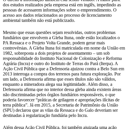
dos estudos realizados pela empresa está em inglês, impedindo as
pessoas de acessarem informações sobre o empreendimento. O
acesso aos dados relacionados ao processo de licenciamento
ambiental também não está publicizado.
Mesmo que essas questões sejam resolvidas, outros problemas
fundiários que envolvem a Gleba Ituna, onde estão localizados o
PA Ressaca e o Projeto Volta Grande, podem gerar mais
controvérsias. A Gleba Ituna foi matriculada em nome da União em
1982, sobreposta a dois projetos de assentamento – um sob
responsabilidade do Instituto Nacional de Colonização e Reforma
Agrária (Incra) e outro do Instituto de Terras do Pará (Iterpa). A
Ação Civil Pública que a Defensoria ajuizou contra a Belo Sun em
2013 interroga a compra dos terrenos para futura exploração. Por
um lado, a Defensoria afirma que esses títulos não são válidos,
enquanto a mineradora alega sua legitimidade. Além disso, a
Defensoria afirma que no interior dessa gleba ainda existem áreas
não discriminadas pelos órgãos fundiários responsáveis, o que
poderia favorecer “práticas de grilagem e apropriações ilícitas de
terra pública”. Já em 2015, a Secretaria de Patrimônio da União
(SPU) declarou que as vilas da Ressaca e do Galo deveriam ser
destinadas à regularização fundiária pelo Incra.
Além dessa Ação Civil Pública, foi também ajuizada uma ação