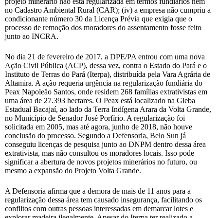
projeto minerário não está regularizada em termos fundiários nem
no Cadastro Ambiental Rural (CAR); (iv) a empresa não cumpriu a
condicionante número 30 da Licença Prévia que exigia que o
processo de remoção dos moradores do assentamento fosse feito
junto ao INCRA.
No dia 21 de fevereiro de 2017, a DPE/PA entrou com uma nova
Ação Civil Pública (ACP), dessa vez, contra o Estado do Pará e o
Instituto de Terras do Pará (Iterpa), distribuída pela Vara Agrária de
Altamira. A ação requeria urgência na regularização fundiária do
Peax Napoleão Santos, onde residem 268 famílias extrativistas em
uma área de 27.393 hectares. O Peax está localizado na Gleba
Estadual Bacajaí, ao lado da Terra Indígena Arara da Volta Grande,
no Município de Senador José Porfírio. A regularização foi
solicitada em 2005, mas até agora, junho de 2018, não houve
conclusão do processo. Segundo a Defensoria, Belo Sun já
conseguiu licenças de pesquisa junto ao DNPM dentro dessa área
extrativista, mas não consultou os moradores locais. Isso pode
significar a abertura de novos projetos minerários no futuro, ou
mesmo a expansão do Projeto Volta Grande.
A Defensoria afirma que a demora de mais de 11 anos para a
regularização dessa área tem causado insegurança, facilitando os
conflitos com outras pessoas interessadas em demarcar lotes e
explorar madeira ilegalmente. Apesar do Iterpa ter realizado a