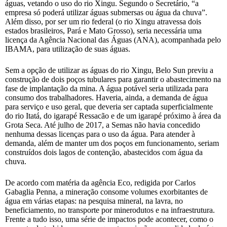
águas, vetando o uso do rio Xingu. Segundo o Secretário, “a
empresa só poderá utilizar águas submersas ou água da chuva”.
Além disso, por ser um rio federal (o rio Xingu atravessa dois
estados brasileiros, Pará e Mato Grosso), seria necessária uma
licença da Agência Nacional das Águas (ANA), acompanhada pelo
IBAMA, para utilização de suas águas.
Sem a opção de utilizar as águas do rio Xingu, Belo Sun previu a
construção de dois poços tubulares para garantir o abastecimento na
fase de implantação da mina. A água potável seria utilizada para
consumo dos trabalhadores. Haveria, ainda, a demanda de água
para serviço e uso geral, que deveria ser captada superficialmente
do rio Itatá, do igarapé Ressacão e de um igarapé próximo à área da
Grota Seca. Até julho de 2017, a Semas não havia concedido
nenhuma dessas licenças para o uso da água. Para atender à
demanda, além de manter um dos poços em funcionamento, seriam
construídos dois lagos de contenção, abastecidos com água da
chuva.
De acordo com matéria da agência Eco, redigida por Carlos
Gabaglia Penna, a mineração consome volumes exorbitantes de
água em várias etapas: na pesquisa mineral, na lavra, no
beneficiamento, no transporte por minerodutos e na infraestrutura.
Frente a tudo isso, uma série de impactos pode acontecer, como o