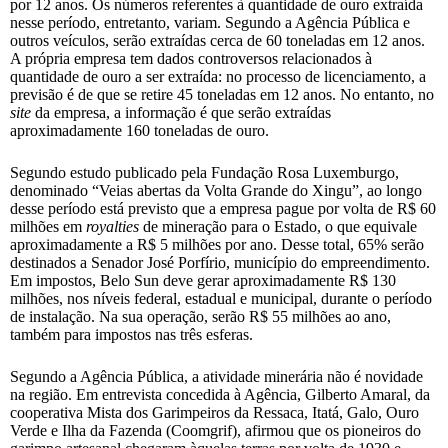
por 12 anos. Os números referentes à quantidade de ouro extraída
nesse período, entretanto, variam. Segundo a Agência Pública e
outros veículos, serão extraídas cerca de 60 toneladas em 12 anos.
A própria empresa tem dados controversos relacionados à
quantidade de ouro a ser extraída: no processo de licenciamento, a
previsão é de que se retire 45 toneladas em 12 anos. No entanto, no
site
da empresa, a informação é que serão extraídas
aproximadamente 160 toneladas de ouro.
Segundo estudo publicado pela Fundação Rosa Luxemburgo,
denominado “Veias abertas da Volta Grande do Xingu”, ao longo
desse período está previsto que a empresa pague por volta de R$ 60
milhões em
royalties
de mineração para o Estado, o que equivale
aproximadamente a R$ 5 milhões por ano. Desse total, 65% serão
destinados a Senador José Porfírio, município do empreendimento.
Em impostos, Belo Sun deve gerar aproximadamente R$ 130
milhões, nos níveis federal, estadual e municipal, durante o período
de instalação. Na sua operação, serão R$ 55 milhões ao ano,
também para impostos nas três esferas.
Segundo a Agência Pública, a atividade minerária não é novidade
na região. Em entrevista concedida à Agência, Gilberto Amaral, da
cooperativa Mista dos Garimpeiros da Ressaca, Itatá, Galo, Ouro
Verde e Ilha da Fazenda (Coomgrif), afirmou que os pioneiros do