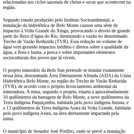
relacionadas aos ciclos sazonais de cheias e secas que acontecem na
região.
Segundo estudo produzido pelo Instituto Socioambiental, a
instalação da hidrelétrica de Belo Monte causou uma série de
impactos à Volta Grande do Xingu, provocando o desvio de grande
parte do fluxo d’água do Rio, diminuindo a vazão no denominado
Trecho de Vazão Reduzida (TVR). Essa redução no volume de
água vem gerando impactos inéditos e diretos sobre a qualidade da
água, a flora e fauna, a pesca e sobre importantes elementos
socioculturais dos povos que lá vivem.
O projeto minerário da Belo Sun pretende se instalar exatamente
nessa área, denominada Área Diretamente Afetada (ADA) da Usina
Hidrelétrica Belo Monte, na região do Trecho de Vazão Reduzida
(TVR), de acordo com o próprio licenciamento ambiental da
mineradora. A mina, segundo o projeto, estaria a aproximadamente
10 quilômetros da barragem de Belo Monte, a nove quilômetros da
Terra Indígena Paquiçamba, habitada pelo povo indígena Juruna, e
a 13 quilômetros da Terra Indígena Arara da Volta Grande, habitada
pelo povo indígena Arara, na área diretamente impactada pela
usina.
O município de Senador José Porfírio, onde se prevê a instalação