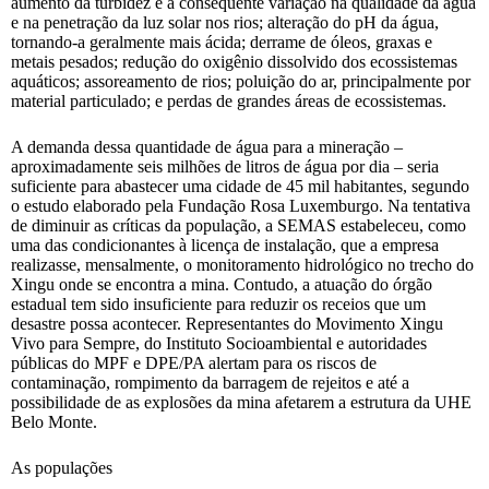
aumento da turbidez e a consequente variação na qualidade da água
e na penetração da luz solar nos rios; alteração do pH da água,
tornando-a geralmente mais ácida; derrame de óleos, graxas e
metais pesados; redução do oxigênio dissolvido dos ecossistemas
aquáticos; assoreamento de rios; poluição do ar, principalmente por
material particulado; e perdas de grandes áreas de ecossistemas.
A demanda dessa quantidade de água para a mineração –
aproximadamente seis milhões de litros de água por dia – seria
suficiente para abastecer uma cidade de 45 mil habitantes, segundo
o estudo elaborado pela Fundação Rosa Luxemburgo. Na tentativa
de diminuir as críticas da população, a SEMAS estabeleceu, como
uma das condicionantes à licença de instalação, que a empresa
realizasse, mensalmente, o monitoramento hidrológico no trecho do
Xingu onde se encontra a mina. Contudo, a atuação do órgão
estadual tem sido insuficiente para reduzir os receios que um
desastre possa acontecer. Representantes do Movimento Xingu
Vivo para Sempre, do Instituto Socioambiental e autoridades
públicas do MPF e DPE/PA alertam para os riscos de
contaminação, rompimento da barragem de rejeitos e até a
possibilidade de as explosões da mina afetarem a estrutura da UHE
Belo Monte.
As populações