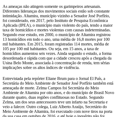
As ameaças não atingem somente os garimpeiros artesanais.
Diferentes lideranças dos movimentos sociais estão sob constante
intimidação. Altamira, município vizinho a Senador José Porfírio,
foi considerado, em 2017, pelo Instituto de Pesquisa Econômica
Aplicada (IPEA), o município mais violento do país, tendo a maior
taxa de homicídios e mortes violentas com causas indeterminadas.
Segundo esse estudo, em 2000, o município de Altamira registrou
13 homicídios em todo o ano, uma média de 16,8 mortes por 100
mil habitantes. Em 2015, foram registradas 114 mortes, média de
105 por 100 mil habitantes. Ou seja, em 15 anos, a taxa de
homicídios aumentou seis vezes. Ainda segundo o estudo, a forma
desordenada e rápida com que a cidade cresceu após a chegada da
Usina Belo Monte, associada à concentração de renda, tem sérias
implicações sobre os altos índices de violência.
Entrevistada pela repórter Eliane Brum para o Jornal El País, a
Secretária do Meio Ambiente de Senador José Porfírio também está
ameaçada de morte. Zelma Campos foi Secretária do Meio
Ambiente de Altamira por oito anos, e do município de Brasil Novo
durante quatro, duas regiões conflituosas no Estado. Segundo
Zelma, um dos seus antecessores teve um infarto na Secretaria e
veio a falecer. Outro colega, Luiz Alberto Araújo, Secretário do
Meio Ambiente de Altamira, foi executado com nove tiros na porta
da sua casa em outubro de 2016, e até hoje o inquérito não foi