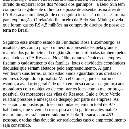
direito de explorar lotes dos “donos dos garimpos”, a Belo Sun tem
comprado ilegalmente o direito de posse de assentados na área do
PA Ressaca com intenção de conseguir a instalação de sua estrutura
para exploração. O relatório financeiro da Belo Sun Mining revela
que foram gastos R$ 4,5 milhões na compra de direitos de posse de
terra no Brasil.
Segundo esse mesmo estudo da Fundação Rosa Luxemburgo, as
insatisfações com o projeto minerário apresentadas pela grande
maioria dos garimpeiros da região são compartilhadas também pelos
assentados do PA Ressaca. Nos últimos anos, técnicos da empresa
fizeram o cadastramento das famílias, lotes e atividades econômicas
daqueles que seriam afetados pelo empreendimento. Alguns
venderam suas terras, outros estão ainda aguardando as ofertas da
empresa. Segundo o jornalista Marcel Gomes, que elaborou o
estudo, a avaliação geral é de que a empresa causa insegurança aos
moradores com o objetivo de comprar os lotes com o menor preço
possível. Os moradores das vilas da Ressaca, Galo e Ouro Verde
relatam pressões e ameaças de despejo por parte da empresa. As
vilas são compostas por três comunidades, em um total de 977
habitantes, que vivem da roça, pesca e do garimpo artesanal. O
maior número está concentrado na Vila da Ressaca, com 453
pessoas, e todas elas deverão ser realocadas caso o empreendimento
seja construído.