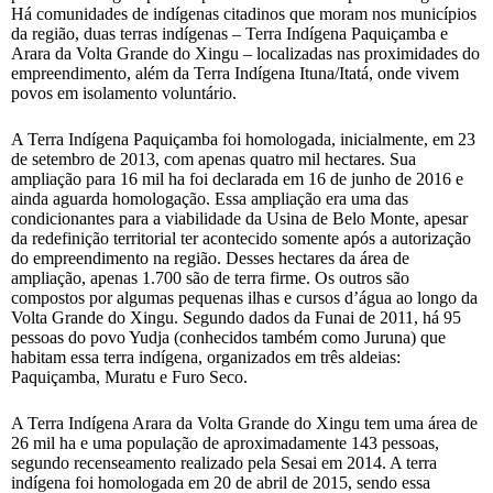
Há comunidades de indígenas citadinos que moram nos municípios
da região, duas terras indígenas – Terra Indígena Paquiçamba e
Arara da Volta Grande do Xingu – localizadas nas proximidades do
empreendimento, além da Terra Indígena Ituna/Itatá, onde vivem
povos em isolamento voluntário.
A Terra Indígena Paquiçamba foi homologada, inicialmente, em 23
de setembro de 2013, com apenas quatro mil hectares. Sua
ampliação para 16 mil ha foi declarada em 16 de junho de 2016 e
ainda aguarda homologação. Essa ampliação era uma das
condicionantes para a viabilidade da Usina de Belo Monte, apesar
da redefinição territorial ter acontecido somente após a autorização
do empreendimento na região. Desses hectares da área de
ampliação, apenas 1.700 são de terra firme. Os outros são
compostos por algumas pequenas ilhas e cursos d’água ao longo da
Volta Grande do Xingu. Segundo dados da Funai de 2011, há 95
pessoas do povo Yudja (conhecidos também como Juruna) que
habitam essa terra indígena, organizados em três aldeias:
Paquiçamba, Muratu e Furo Seco.
A Terra Indígena Arara da Volta Grande do Xingu tem uma área de
26 mil ha e uma população de aproximadamente 143 pessoas,
segundo recenseamento realizado pela Sesai em 2014. A terra
indígena foi homologada em 20 de abril de 2015, sendo essa