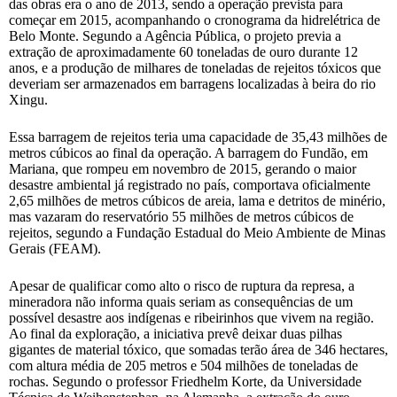
das obras era o ano de 2013, sendo a operação prevista para
começar em 2015, acompanhando o cronograma da hidrelétrica de
Belo Monte. Segundo a Agência Pública, o projeto previa a
extração de aproximadamente 60 toneladas de ouro durante 12
anos, e a produção de milhares de toneladas de rejeitos tóxicos que
deveriam ser armazenados em barragens localizadas à beira do rio
Xingu.
Essa barragem de rejeitos teria uma capacidade de 35,43 milhões de
metros cúbicos ao final da operação. A barragem do Fundão, em
Mariana, que rompeu em novembro de 2015, gerando o maior
desastre ambiental já registrado no país, comportava oficialmente
2,65 milhões de metros cúbicos de areia, lama e detritos de minério,
mas vazaram do reservatório 55 milhões de metros cúbicos de
rejeitos, segundo a Fundação Estadual do Meio Ambiente de Minas
Gerais (FEAM).
Apesar de qualificar como alto o risco de ruptura da represa, a
mineradora não informa quais seriam as consequências de um
possível desastre aos indígenas e ribeirinhos que vivem na região.
Ao final da exploração, a iniciativa prevê deixar duas pilhas
gigantes de material tóxico, que somadas terão área de 346 hectares,
com altura média de 205 metros e 504 milhões de toneladas de
rochas. Segundo o professor Friedhelm Korte, da Universidade