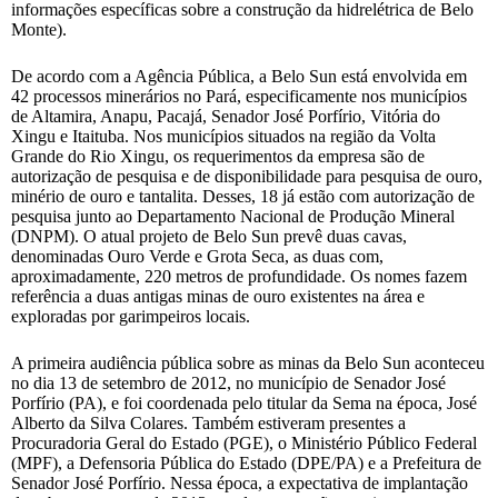
informações específicas sobre a construção da hidrelétrica de Belo
Monte).
De acordo com a Agência Pública, a Belo Sun está envolvida em
42 processos minerários no Pará, especificamente nos municípios
de Altamira, Anapu, Pacajá, Senador José Porfírio, Vitória do
Xingu e Itaituba. Nos municípios situados na região da Volta
Grande do Rio Xingu, os requerimentos da empresa são de
autorização de pesquisa e de disponibilidade para pesquisa de ouro,
minério de ouro e tantalita. Desses, 18 já estão com autorização de
pesquisa junto ao Departamento Nacional de Produção Mineral
(DNPM). O atual projeto de Belo Sun prevê duas cavas,
denominadas Ouro Verde e Grota Seca, as duas com,
aproximadamente, 220 metros de profundidade. Os nomes fazem
referência a duas antigas minas de ouro existentes na área e
exploradas por garimpeiros locais.
A primeira audiência pública sobre as minas da Belo Sun aconteceu
no dia 13 de setembro de 2012, no município de Senador José
Porfírio (PA), e foi coordenada pelo titular da Sema na época, José
Alberto da Silva Colares. Também estiveram presentes a
Procuradoria Geral do Estado (PGE), o Ministério Público Federal
(MPF), a Defensoria Pública do Estado (DPE/PA) e a Prefeitura de
Senador José Porfírio. Nessa época, a expectativa de implantação