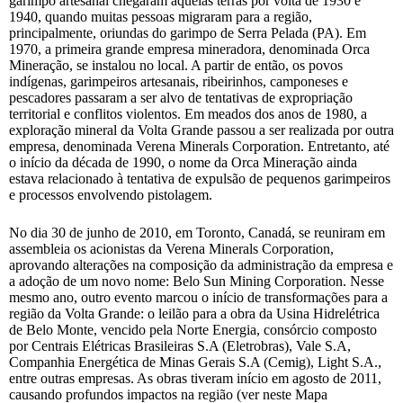
garimpo artesanal chegaram àquelas terras por volta de 1930 e
1940, quando muitas pessoas migraram para a região,
principalmente, oriundas do garimpo de Serra Pelada (PA). Em
1970, a primeira grande empresa mineradora, denominada Orca
Mineração, se instalou no local. A partir de então, os povos
indígenas, garimpeiros artesanais, ribeirinhos, camponeses e
pescadores passaram a ser alvo de tentativas de expropriação
territorial e conflitos violentos. Em meados dos anos de 1980, a
exploração mineral da Volta Grande passou a ser realizada por outra
empresa, denominada Verena Minerals Corporation. Entretanto, até
o início da década de 1990, o nome da Orca Mineração ainda
estava relacionado à tentativa de expulsão de pequenos garimpeiros
e processos envolvendo pistolagem.
No dia 30 de junho de 2010, em Toronto, Canadá, se reuniram em
assembleia os acionistas da Verena Minerals Corporation,
aprovando alterações na composição da administração da empresa e
a adoção de um novo nome: Belo Sun Mining Corporation. Nesse
mesmo ano, outro evento marcou o início de transformações para a
região da Volta Grande: o leilão para a obra da Usina Hidrelétrica
de Belo Monte, vencido pela Norte Energia, consórcio composto
por Centrais Elétricas Brasileiras S.A (Eletrobras), Vale S.A,
Companhia Energética de Minas Gerais S.A (Cemig), Light S.A.,
entre outras empresas. As obras tiveram início em agosto de 2011,
causando profundos impactos na região (ver neste Mapa