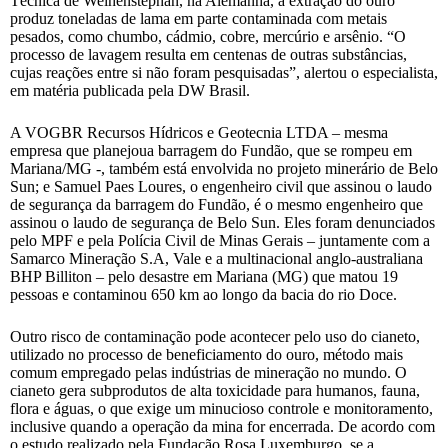
Técnica de Weihenstephan, na Alemanha, a extração do ouro
produz toneladas de lama em parte contaminada com metais
pesados, como chumbo, cádmio, cobre, mercúrio e arsênio. “O
processo de lavagem resulta em centenas de outras substâncias,
cujas reações entre si não foram pesquisadas”, alertou o especialista,
em matéria publicada pela DW Brasil.
A VOGBR Recursos Hídricos e Geotecnia LTDA – mesma
empresa que planejoua barragem do Fundão, que se rompeu em
Mariana/MG -, também está envolvida no projeto minerário de Belo
Sun; e Samuel Paes Loures, o engenheiro civil que assinou o laudo
de segurança da barragem do Fundão, é o mesmo engenheiro que
assinou o laudo de segurança de Belo Sun. Eles foram denunciados
pelo MPF e pela Polícia Civil de Minas Gerais – juntamente com a
Samarco Mineração S.A, Vale e a multinacional anglo-australiana
BHP Billiton – pelo desastre em Mariana (MG) que matou 19
pessoas e contaminou 650 km ao longo da bacia do rio Doce.
Outro risco de contaminação pode acontecer pelo uso do cianeto,
utilizado no processo de beneficiamento do ouro, método mais
comum empregado pelas indústrias de mineração no mundo. O
cianeto gera subprodutos de alta toxicidade para humanos, fauna,
flora e águas, o que exige um minucioso controle e monitoramento,
inclusive quando a operação da mina for encerrada. De acordo com
o estudo realizado pela Fundação Rosa Luxemburgo, se a