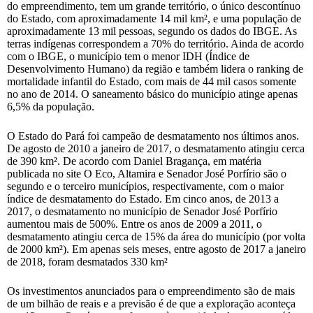
do empreendimento, tem um grande território, o único descontínuo
do Estado, com aproximadamente 14 mil km², e uma população de
aproximadamente 13 mil pessoas, segundo os dados do IBGE. As
terras indígenas correspondem a 70% do território. Ainda de acordo
com o IBGE, o município tem o menor IDH (Índice de
Desenvolvimento Humano) da região e também lidera o ranking de
mortalidade infantil do Estado, com mais de 44 mil casos somente
no ano de 2014. O saneamento básico do município atinge apenas
6,5% da população.
O Estado do Pará foi campeão de desmatamento nos últimos anos.
De agosto de 2010 a janeiro de 2017, o desmatamento atingiu cerca
de 390 km². De acordo com Daniel Bragança, em matéria
publicada no site O Eco, Altamira e Senador José Porfírio são o
segundo e o terceiro municípios, respectivamente, com o maior
índice de desmatamento do Estado. Em cinco anos, de 2013 a
2017, o desmatamento no município de Senador José Porfírio
aumentou mais de 500%. Entre os anos de 2009 a 2011, o
desmatamento atingiu cerca de 15% da área do município (por volta
de 2000 km²). Em apenas seis meses, entre agosto de 2017 a janeiro
de 2018, foram desmatados 330 km²
Os investimentos anunciados para o empreendimento são de mais
de um bilhão de reais e a previsão é de que a exploração aconteça