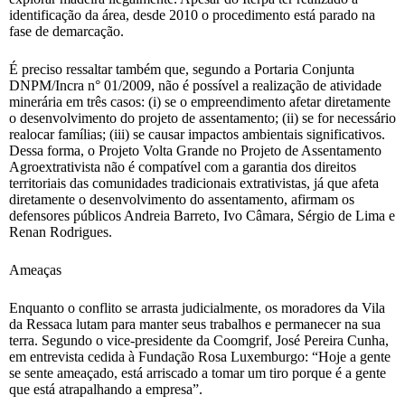
identificação da área, desde 2010 o procedimento está parado na
fase de demarcação.
É preciso ressaltar também que, segundo a Portaria Conjunta
DNPM/Incra n° 01/2009, não é possível a realização de atividade
minerária em três casos: (i) se o empreendimento afetar diretamente
o desenvolvimento do projeto de assentamento; (ii) se for necessário
realocar famílias; (iii) se causar impactos ambientais significativos.
Dessa forma, o Projeto Volta Grande no Projeto de Assentamento
Agroextrativista não é compatível com a garantia dos direitos
territoriais das comunidades tradicionais extrativistas, já que afeta
diretamente o desenvolvimento do assentamento, afirmam os
defensores públicos Andreia Barreto, Ivo Câmara, Sérgio de Lima e
Renan Rodrigues.
Ameaças
Enquanto o conflito se arrasta judicialmente, os moradores da Vila
da Ressaca lutam para manter seus trabalhos e permanecer na sua
terra. Segundo o vice-presidente da Coomgrif, José Pereira Cunha,
em entrevista cedida à Fundação Rosa Luxemburgo: “Hoje a gente
se sente ameaçado, está arriscado a tomar um tiro porque é a gente
que está atrapalhando a empresa”.