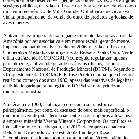
começaram a se desenvolver pequenos comércios, escolas e alguns
serviços públicos, e a vila da Ressaca acabou se consolidando como
um centro econômico de Volta Grande. O dinheiro que circulava
vinha, principalmente, da venda do ouro, de produtos agrícolas, de
aves e peixes.
A atividade garimpeira dessa região é diferente das outras áreas da
Amazônia por ser associativa e em menor escala, gerando menos
impactos socioambientais. Criada em 2006, na vila da Ressaca, a
Cooperativa Mista dos Garimpeiros da Ressaca, Galo, Ouro Verde
e Ilha da Fazenda (COOMGRIF) conseguiu regularizar, apenas
parcialmente, a atividade perante os órgãos oficiais, como o
Departamento Nacional de Produção Mineral (DNPM). Segundo o
vice-presidente da COOMGRIF, José Pereira Cunha, que chegou à
região no começo dos anos 1980, apesar das tentativas de legalizar
a atividade garimpeira na região, o DNPM sempre priorizou a
mineração industrial.
Na década de 1990, a situação começou a se transformar,
principalmente, por conta da escassez de ouro mais superficial, o
que promoveu disputas territoriais entre os garimpeiros artesanais e
a empresa minerária Verena Minerals Corporation. Os conflitos se
intensificaram com a chegada, em 2010, da empresa canadense
Belo Sun. De acordo com o estudo da Fundação Rosa
Luxemburgo, desde que adquiriu a mineradora Verena, além do