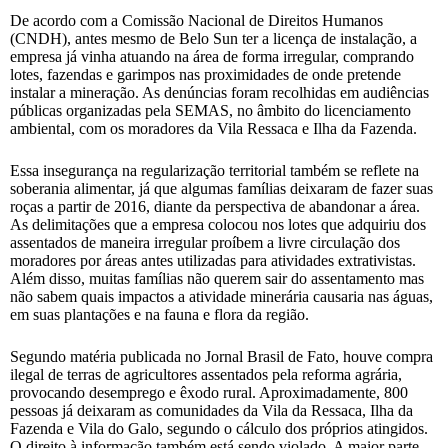
De acordo com a Comissão Nacional de Direitos Humanos
(CNDH), antes mesmo de Belo Sun ter a licença de instalação, a
empresa já vinha atuando na área de forma irregular, comprando
lotes, fazendas e garimpos nas proximidades de onde pretende
instalar a mineração. As denúncias foram recolhidas em audiências
públicas organizadas pela SEMAS, no âmbito do licenciamento
ambiental, com os moradores da Vila Ressaca e Ilha da Fazenda.
Essa insegurança na regularização territorial também se reflete na
soberania alimentar, já que algumas famílias deixaram de fazer suas
roças a partir de 2016, diante da perspectiva de abandonar a área.
As delimitações que a empresa colocou nos lotes que adquiriu dos
assentados de maneira irregular proíbem a livre circulação dos
moradores por áreas antes utilizadas para atividades extrativistas.
Além disso, muitas famílias não querem sair do assentamento mas
não sabem quais impactos a atividade minerária causaria nas águas,
em suas plantações e na fauna e flora da região.
Segundo matéria publicada no Jornal Brasil de Fato, houve compra
ilegal de terras de agricultores assentados pela reforma agrária,
provocando desemprego e êxodo rural. Aproximadamente, 800
pessoas já deixaram as comunidades da Vila da Ressaca, Ilha da
Fazenda e Vila do Galo, segundo o cálculo dos próprios atingidos.
O direito à informação também está sendo violado. A maior parte