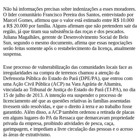
Não há informações precisas sobre indenizações a esses moradores.
O lider comunitário Francisco Pereira dos Santos, entrevistado por
Marcel Gomes, afirmou que o valor está estimado entre R$ 10.000
a R$ 20.000 por família. Alguns afirmam que não pretendem sair da
região, já que tiram sua subsistência das roças e dos pescados.
Juliana Magalhães, gerente de Desenvolvimento Social de Belo
Sun, segundo o mesmo documento, afirma que essas negociações
serão feitas somente após o restabelecimento da licença, atualmente
suspensa.
Esse processo de vulnerabilização das comunidades locais face as
irregularidades na compra de terrenos chamou a atenção da
Defensoria Pública do Estado do Pará (DPE/PA), que entrou com
uma Ação Civil Pública (ACP) na Vara Agrária de Altamira,
vinculada ao Tribunal de Justiça do Estado do Pará (TJ-PA), no dia
15 de julho de 2013. A intenção era suspender o processo de
licenciamento até que as questões relativas às famílias assentadas
tivessem sido resolvidas, e que o direito à terra e ao trabalho fosse
garantido. Além disso, a ACP também ordenou a retirada de placas
em alguns lugares do PA da Ressaca que demarcavam propriedade
privada da empresa, proibindo atividades de pesca, caça,
garimpagem, e impediam a livre circulação das pessoas e o acesso
às áreas de extrativismo.