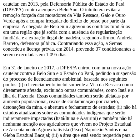
cautelar, em 2013, pela Defensoria Pública do Estado do Pará
(DPE/PA) contra a empresa Belo Sun. O intuito era evitar a
remoção forçada dos moradores da Vila Ressaca, Galo e Ouro
Verde após a compra irregular do direito de posse por parte da
empresa. A chegada de Belo Sun agravou os conflitos fundiários
em uma região que já sofria com a ausência de regularização
fundiária e a extração ilegal de madeira, segundo afirmou Andreia
Barreto, defensora pública. Contrariando essa ação, a Semas
concedeu a licença prévia, em 2014, prevendo 37 condicionantes a
serem executadas em 1.095 dias.
Em 31 de janeiro de 2017, a DPE/PA entrou com uma nova ação
cautelar contra a Belo Sun e o Estado do Pará, pedindo a suspensão
do processo de licenciamento ambiental, baseada nos seguintes
pontos: (i) o licenciamento inclui somente a Vila da Ressaca como
diretamente afetada, excluindo outras comunidades, como Itatá e a
Ilha da Fazenda. Essas comunidades também serão afetadas por
aumento populacional, riscos de contaminação por cianeto,
detonações da mina, e abertura e fechamento de estradas; (ii) não há
estudos atualizados sobre as comunidades indígenas que serão
indiretamente impactadas (Itatá/Ituna e Assurini) e também não há
nenhuma menção aos agricultores que vivem no Projeto Estadual
de Assentamento Agroextrativista (Peax) Napoleão Santos e na
Gleba Estadual Bacajaí; (iii) a área que está sendo requerida para o