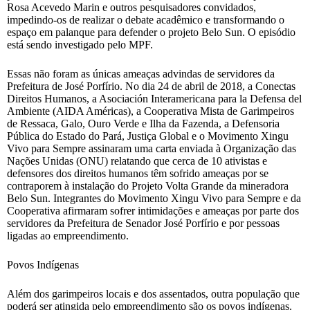
Rosa Acevedo Marin e outros pesquisadores convidados,
impedindo-os de realizar o debate acadêmico e transformando o
espaço em palanque para defender o projeto Belo Sun. O episódio
está sendo investigado pelo MPF.
Essas não foram as únicas ameaças advindas de servidores da
Prefeitura de José Porfírio. No dia 24 de abril de 2018, a Conectas
Direitos Humanos, a Asociación Interamericana para la Defensa del
Ambiente (AIDA Américas), a Cooperativa Mista de Garimpeiros
de Ressaca, Galo, Ouro Verde e Ilha da Fazenda, a Defensoria
Pública do Estado do Pará, Justiça Global e o Movimento Xingu
Vivo para Sempre assinaram uma carta enviada à Organização das
Nações Unidas (ONU) relatando que cerca de 10 ativistas e
defensores dos direitos humanos têm sofrido ameaças por se
contraporem à instalação do Projeto Volta Grande da mineradora
Belo Sun. Integrantes do Movimento Xingu Vivo para Sempre e da
Cooperativa afirmaram sofrer intimidações e ameaças por parte dos
servidores da Prefeitura de Senador José Porfírio e por pessoas
ligadas ao empreendimento.
Povos Indígenas
Além dos garimpeiros locais e dos assentados, outra população que
poderá ser atingida pelo empreendimento são os povos indígenas.