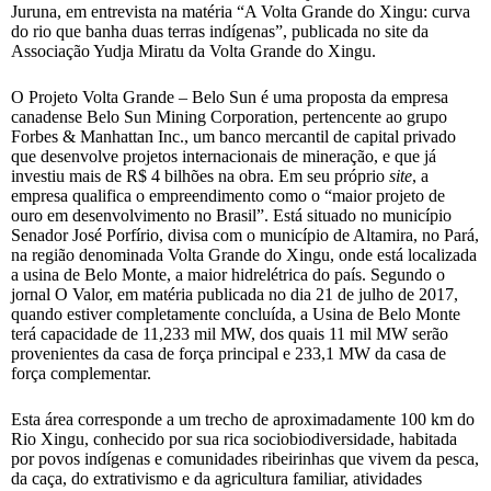
Juruna, em entrevista na matéria “A Volta Grande do Xingu: curva
do rio que banha duas terras indígenas”, publicada no site da
Associação Yudja Miratu da Volta Grande do Xingu.
O Projeto Volta Grande – Belo Sun é uma proposta da empresa
canadense Belo Sun Mining Corporation, pertencente ao grupo
Forbes & Manhattan Inc., um banco mercantil de capital privado
que desenvolve projetos internacionais de mineração, e que já
investiu mais de R$ 4 bilhões na obra. Em seu próprio
site
, a
empresa qualifica o empreendimento como o “maior projeto de
ouro em desenvolvimento no Brasil”. Está situado no município
Senador José Porfírio, divisa com o município de Altamira, no Pará,
na região denominada Volta Grande do Xingu, onde está localizada
a usina de Belo Monte, a maior hidrelétrica do país. Segundo o
jornal O Valor, em matéria publicada no dia 21 de julho de 2017,
quando estiver completamente concluída, a Usina de Belo Monte
terá capacidade de 11,233 mil MW, dos quais 11 mil MW serão
provenientes da casa de força principal e 233,1 MW da casa de
força complementar.
Esta área corresponde a um trecho de aproximadamente 100 km do
Rio Xingu, conhecido por sua rica sociobiodiversidade, habitada
por povos indígenas e comunidades ribeirinhas que vivem da pesca,
da caça, do extrativismo e da agricultura familiar, atividades