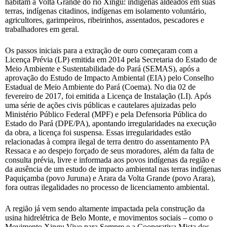
habitam a Volta Grande do rio Xingu: indígenas aldeados em suas
terras, indígenas citadinos, indígenas em isolamento voluntário,
agricultores, garimpeiros, ribeirinhos, assentados, pescadores e
trabalhadores em geral.
Os passos iniciais para a extração de ouro começaram com a
Licença Prévia (LP) emitida em 2014 pela Secretaria do Estado de
Meio Ambiente e Sustentabilidade do Pará (SEMAS), após a
aprovação do Estudo de Impacto Ambiental (EIA) pelo Conselho
Estadual de Meio Ambiente do Pará (Coema). No dia 02 de
fevereiro de 2017, foi emitida a Licença de Instalação (LI). Após
uma série de ações civis públicas e cautelares ajuizadas pelo
Ministério Público Federal (MPF) e pela Defensoria Pública do
Estado do Pará (DPE/PA), apontando irregularidades na execução
da obra, a licença foi suspensa. Essas irregularidades estão
relacionadas à compra ilegal de terra dentro do assentamento PA
Ressaca e ao despejo forçado de seus moradores, além da falta de
consulta prévia, livre e informada aos povos indígenas da região e
da ausência de um estudo de impacto ambiental nas terras indígenas
Paquiçamba (povo Juruna) e Arara da Volta Grande (povo Arara),
fora outras ilegalidades no processo de licenciamento ambiental.
A região já vem sendo altamente impactada pela construção da
usina hidrelétrica de Belo Monte, e movimentos sociais – como o
Movimento Xingu Vivo para Sempre e a Cooperativa Mista dos