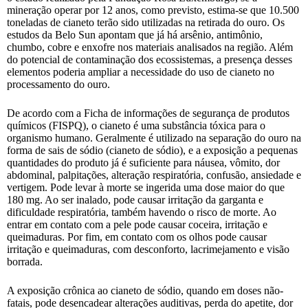
mineração operar por 12 anos, como previsto, estima-se que 10.500
toneladas de cianeto terão sido utilizadas na retirada do ouro. Os
estudos da Belo Sun apontam que já há arsênio, antimônio,
chumbo, cobre e enxofre nos materiais analisados na região. Além
do potencial de contaminação dos ecossistemas, a presença desses
elementos poderia ampliar a necessidade do uso de cianeto no
processamento do ouro.
De acordo com a Ficha de informações de segurança de produtos
químicos (FISPQ), o cianeto é uma substância tóxica para o
organismo humano. Geralmente é utilizado na separação do ouro na
forma de sais de sódio (cianeto de sódio), e a exposição a pequenas
quantidades do produto já é suficiente para náusea, vômito, dor
abdominal, palpitações, alteração respiratória, confusão, ansiedade e
vertigem. Pode levar à morte se ingerida uma dose maior do que
180 mg. Ao ser inalado, pode causar irritação da garganta e
dificuldade respiratória, também havendo o risco de morte. Ao
entrar em contato com a pele pode causar coceira, irritação e
queimaduras. Por fim, em contato com os olhos pode causar
irritação e queimaduras, com desconforto, lacrimejamento e visão
borrada.
A exposição crônica ao cianeto de sódio, quando em doses não-
fatais, pode desencadear alterações auditivas, perda do apetite, dor