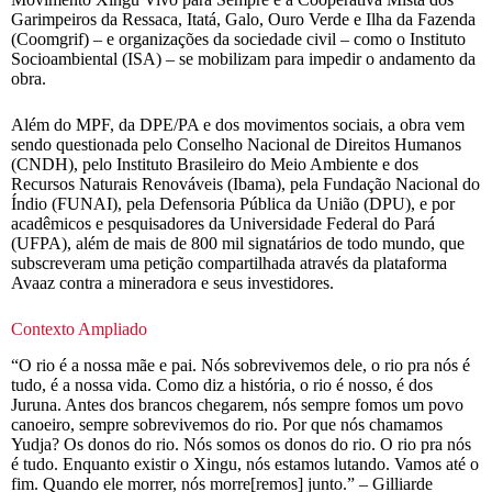
Garimpeiros da Ressaca, Itatá, Galo, Ouro Verde e Ilha da Fazenda
(Coomgrif) – e organizações da sociedade civil – como o Instituto
Socioambiental (ISA) – se mobilizam para impedir o andamento da
obra.
Além do MPF, da DPE/PA e dos movimentos sociais, a obra vem
sendo questionada pelo Conselho Nacional de Direitos Humanos
(CNDH), pelo Instituto Brasileiro do Meio Ambiente e dos
Recursos Naturais Renováveis (Ibama), pela Fundação Nacional do
Índio (FUNAI), pela Defensoria Pública da União (DPU), e por
acadêmicos e pesquisadores da Universidade Federal do Pará
(UFPA), além de mais de 800 mil signatários de todo mundo, que
subscreveram uma petição compartilhada através da plataforma
Avaaz contra a mineradora e seus investidores.
Contexto Ampliado
“O rio é a nossa mãe e pai. Nós sobrevivemos dele, o rio pra nós é
tudo, é a nossa vida. Como diz a história, o rio é nosso, é dos
Juruna. Antes dos brancos chegarem, nós sempre fomos um povo
canoeiro, sempre sobrevivemos do rio. Por que nós chamamos
Yudja? Os donos do rio. Nós somos os donos do rio. O rio pra nós
é tudo. Enquanto existir o Xingu, nós estamos lutando. Vamos até o
fim. Quando ele morrer, nós morre[remos] junto.” – Gilliarde