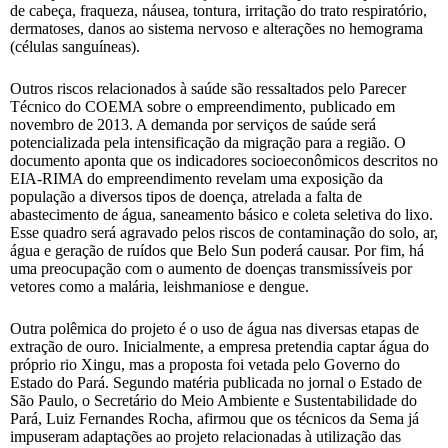
de cabeça, fraqueza, náusea, tontura, irritação do trato respiratório,
dermatoses, danos ao sistema nervoso e alterações no hemograma
(células sanguíneas).
Outros riscos relacionados à saúde são ressaltados pelo Parecer
Técnico do COEMA sobre o empreendimento, publicado em
novembro de 2013. A demanda por serviços de saúde será
potencializada pela intensificação da migração para a região. O
documento aponta que os indicadores socioeconômicos descritos no
EIA-RIMA do empreendimento revelam uma exposição da
população a diversos tipos de doença, atrelada a falta de
abastecimento de água, saneamento básico e coleta seletiva do lixo.
Esse quadro será agravado pelos riscos de contaminação do solo, ar,
água e geração de ruídos que Belo Sun poderá causar. Por fim, há
uma preocupação com o aumento de doenças transmissíveis por
vetores como a malária, leishmaniose e dengue.
Outra polêmica do projeto é o uso de água nas diversas etapas de
extração de ouro. Inicialmente, a empresa pretendia captar água do
próprio rio Xingu, mas a proposta foi vetada pelo Governo do
Estado do Pará. Segundo matéria publicada no jornal o Estado de
São Paulo, o Secretário do Meio Ambiente e Sustentabilidade do
Pará, Luiz Fernandes Rocha, afirmou que os técnicos da Sema já
impuseram adaptações ao projeto relacionadas à utilização das