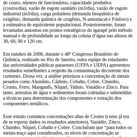
de couro, número de funcionários, capacidade produtiva
(couros/dia), vazão de esgoto sanitário (m3/dia), vazão de esgoto
industrial (m3/dia), carga poluidora (demanda bioquímica de
oxigênio, demanda química de oxigênio, N-amoniacal e Fósforo) e
a estimativa de equivalente populacional. Posteriormente, foram
levantadas amostras em pontos estratégicos do igarapé pelo método
manual e de profundidade ao longo da coluna d’água nas alturas de
30, 60, 90 e 120 cm.
Em outubro de 2008, durante o 48º Congresso Brasileiro de
Química, realizado no Rio de Janeiro, outra equipe de estudantes
das universidades públicas paraenses (UFPA e UEPA) apresentou
resultados semelhantes a respeito da contaminação decorrente dos
curtumes. Dessa vez, a análise priorizou a concentração de metais
pesados como Alumínio, Cádmio, Cobalto, Cobre, Chumbo,
Cromo, Ferro, Manganês, Níquel, Titânio, Vanádio e Zinco. Para
tanto, amostras de água e sedimentos foram coletadas e submetidas
a técnicas para determinação dos componentes e extração dos
componentes metálicos.
Esse estudo constatou concentrações altas de Cromo (como já era
de se esperar dados os resultados anteriores), Vanádio, Zinco,
Chumbo, Níquel, Cobalto e Cobre. Concluíram que “para todos os
metais-traço aqui considerados, os níveis de concentração se