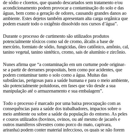
de sódio e cloretos, que quando descartados sem tratamento e/ou
acondicionamento podem provocar a contaminação do solo e das
águas, bem como a geração de odores, causando grandes danos ao
ambiente. Estes dejetos também apresentam alta carga orgânica que
podem exaurir todo o oxigênio dissolvido nos cursos d’água”.
Durante o processo de curtimento são utilizados produtos
potencialmente tóxicos como sal de cromo, álcalis a base de
mercúrio, formiato de sódio, fungicidas, óleo catiônico, amônio, cal,
tanino vegetal, tanino sintético, cromo, sais de alumínio e zircônio.
Nunes afirma que “a contaminação em um curtume pode originar-
se a partir de derrames propositais, bem como por acidentes, que
podem contaminar tanto o solo como a água. Muitas das
substâncias, perigosas para a saúde humana e para o meio ambiente,
são potencialmente poluidoras, em fases que vão desde a sua
manipulação até o armazenamento e sua embalagem”.
Todo o processo é marcado por uma baixa preocupação com as
consequências para a saúde dos trabalhadores, impactos sobre o
meio ambiente ou sobre a saúde da população do entorno. As peles
e couros utilizados (bovinos, ovinos, ou até mesmo de jacarés e
outros mamíferos silvestres como porco do mato, capivara,
ariranha) podem conter material infeccioso, os quais se não forem