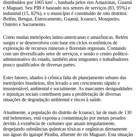
distribuídos por 1065 km² -, banhada pelos rios Amazonas, Guamá
e Maguari. Seu PIB é baseado nos setores de serviços (83, 95%) e
industrial (15, 82%), e o município é constituído de oito distritos:
Belém, Bengui, Entrocamento, Guamá, Icoaraci, Mosqueiro,
Outeiro e Sacramento.
Como muitas metrópoles latino-americanas e amazônicas, Belém
surgiu e se desenvolveu com base em ciclos econômicos de
exploração de recursos minerais e florestais regionais. Contando
com um diversificado setor de serviços, e sendo o centro político-
administrativo do estado, também atrai imigrantes e trabalhadores
pouco qualificados de diversas partes.
Estes fatores, aliados à crônica falta de planejamento urbano das
metrópoles brasileiras, têm levado a um crescimento rápido e
insustentável, ambiental e socialmente. As marcantes desigualdades
e injustiças sociais contribuem para a proliferação de diversas
situações de degradação ambiental e riscos à saúde.
Atualmente, a população do distrito de Icoaraci, lar de mais de 130
mil belenenses, está exposta a contaminação por metais pesados
devido à existência de curtumes que atuam irregularmente,
despejando substâncias químicas tóxicas e orgânicas diretamente
nas águas do igarapé Piraíba, afluente do rio Maguari. Esta situação