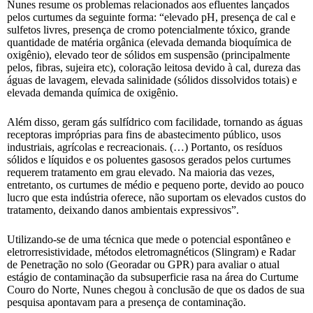
Nunes resume os problemas relacionados aos efluentes lançados
pelos curtumes da seguinte forma: “elevado pH, presença de cal e
sulfetos livres, presença de cromo potencialmente tóxico, grande
quantidade de matéria orgânica (elevada demanda bioquímica de
oxigênio), elevado teor de sólidos em suspensão (principalmente
pelos, fibras, sujeira etc), coloração leitosa devido à cal, dureza das
águas de lavagem, elevada salinidade (sólidos dissolvidos totais) e
elevada demanda química de oxigênio.
Além disso, geram gás sulfídrico com facilidade, tornando as águas
receptoras impróprias para fins de abastecimento público, usos
industriais, agrícolas e recreacionais. (…) Portanto, os resíduos
sólidos e líquidos e os poluentes gasosos gerados pelos curtumes
requerem tratamento em grau elevado. Na maioria das vezes,
entretanto, os curtumes de médio e pequeno porte, devido ao pouco
lucro que esta indústria oferece, não suportam os elevados custos do
tratamento, deixando danos ambientais expressivos”.
Utilizando-se de uma técnica que mede o potencial espontâneo e
eletrorresistividade, métodos eletromagnéticos (Slingram) e Radar
de Penetração no solo (Georadar ou GPR) para avaliar o atual
estágio de contaminação da subsuperficie rasa na área do Curtume
Couro do Norte, Nunes chegou à conclusão de que os dados de sua
pesquisa apontavam para a presença de contaminação.