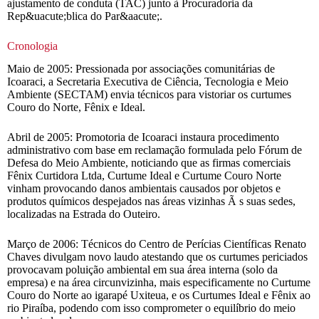
ajustamento de conduta (TAC) junto à Procuradoria da
Rep&uacute;blica do Par&aacute;.
Cronologia
Maio de 2005: Pressionada por associações comunitárias de
Icoaraci, a Secretaria Executiva de Ciência, Tecnologia e Meio
Ambiente (SECTAM) envia técnicos para vistoriar os curtumes
Couro do Norte, Fênix e Ideal.
Abril de 2005: Promotoria de Icoaraci instaura procedimento
administrativo com base em reclamação formulada pelo Fórum de
Defesa do Meio Ambiente, noticiando que as firmas comerciais
Fênix Curtidora Ltda, Curtume Ideal e Curtume Couro Norte
vinham provocando danos ambientais causados por objetos e
produtos químicos despejados nas áreas vizinhas Ã s suas sedes,
localizadas na Estrada do Outeiro.
Março de 2006: Técnicos do Centro de Perícias Científicas Renato
Chaves divulgam novo laudo atestando que os curtumes periciados
provocavam poluição ambiental em sua área interna (solo da
empresa) e na área circunvizinha, mais especificamente no Curtume
Couro do Norte ao igarapé Uxiteua, e os Curtumes Ideal e Fênix ao
rio Piraíba, podendo com isso comprometer o equilíbrio do meio