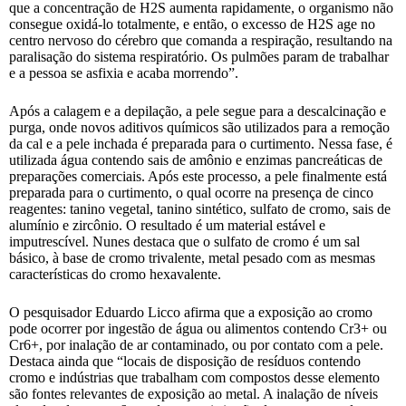
que a concentração de H2S aumenta rapidamente, o organismo não
consegue oxidá-lo totalmente, e então, o excesso de H2S age no
centro nervoso do cérebro que comanda a respiração, resultando na
paralisação do sistema respiratório. Os pulmões param de trabalhar
e a pessoa se asfixia e acaba morrendo”.
Após a calagem e a depilação, a pele segue para a descalcinação e
purga, onde novos aditivos químicos são utilizados para a remoção
da cal e a pele inchada é preparada para o curtimento. Nessa fase, é
utilizada água contendo sais de amônio e enzimas pancreáticas de
preparações comerciais. Após este processo, a pele finalmente está
preparada para o curtimento, o qual ocorre na presença de cinco
reagentes: tanino vegetal, tanino sintético, sulfato de cromo, sais de
alumínio e zircônio. O resultado é um material estável e
imputrescível. Nunes destaca que o sulfato de cromo é um sal
básico, à base de cromo trivalente, metal pesado com as mesmas
características do cromo hexavalente.
O pesquisador Eduardo Licco afirma que a exposição ao cromo
pode ocorrer por ingestão de água ou alimentos contendo Cr3+ ou
Cr6+, por inalação de ar contaminado, ou por contato com a pele.
Destaca ainda que “locais de disposição de resíduos contendo
cromo e indústrias que trabalham com compostos desse elemento
são fontes relevantes de exposição ao metal. A inalação de níveis