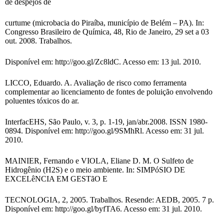
de despejos de
curtume (microbacia do Piraíba, município de Belém – PA). In:
Congresso Brasileiro de Química, 48, Rio de Janeiro, 29 set a 03
out. 2008. Trabalhos.
Disponível em: http://goo.gl/Zc8ldC. Acesso em: 13 jul. 2010.
LICCO, Eduardo. A. Avaliação de risco como ferramenta
complementar ao licenciamento de fontes de poluição envolvendo
poluentes tóxicos do ar.
InterfacEHS, São Paulo, v. 3, p. 1-19, jan/abr.2008. ISSN 1980-
0894. Disponível em: http://goo.gl/9SMhRl. Acesso em: 31 jul.
2010.
MAINIER, Fernando e VIOLA, Eliane D. M. O Sulfeto de
Hidrogênio (H2S) e o meio ambiente. In: SIMPóSIO DE
EXCELêNCIA EM GESTãO E
TECNOLOGIA, 2, 2005. Trabalhos. Resende: AEDB, 2005. 7 p.
Disponível em: http://goo.gl/byfTA6. Acesso em: 31 jul. 2010.