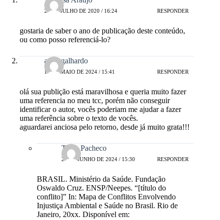
24 DE JULHO DE 2020 / 16:24
RESPONDER
gostaria de saber o ano de publicação deste conteúdo,
ou como posso referenciá-lo?
anna galhardo
19 DE MAIO DE 2024 / 15:41
RESPONDER
olá sua publição está maravilhosa e queria muito fazer
uma referencia no meu tcc, porém não conseguir
identificar o autor, vocês poderiam me ajudar a fazer
uma referência sobre o texto de vocês.
aguardarei anciosa pelo retorno, desde já muito grata!!!
Tania Pacheco
20 DE JUNHO DE 2024 / 15:30
RESPONDER
BRASIL. Ministério da Saúde. Fundação
Oswaldo Cruz. ENSP/Neepes. “[título do
conflito]” In: Mapa de Conflitos Envolvendo
Injustiça Ambiental e Saúde no Brasil. Rio de
Janeiro, 20xx. Disponível em: