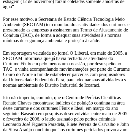
estiagem (12 de novembro) foram coletadas somente amostras de
água”.
Por esse motivo, a Secretaria de Estado Ciência Tecnologia Meio
Ambiente (SECTAM) tem monitorado as atividades dos curtumes e
pressionado as empresas a assinarem um Termo de Ajustamento de
Conduta (TAC), de forma a adequar suas atividades à s normas
mínimas de segurança ambiental e proteção à saúde.
Em reportagem veiculada no jornal O Liberal, em maio de 2005, a
SECTAM informava que já havia fechado as atividades do
Curtume Fênix em pelo menos uma ocasião, por desrespeito ao
TAC, e vinha acompanhando movimentações por parte do Curtume
Couro do Norte a fim de estabelecer parcerias com pesquisadores
da Universidade Federal do Pará, para adequar suas atividades à s
normas ambientais do Distrito Industrial de Icoaraci.
Isto não impediu, contudo, que o Centro de Perícias Científicas
Renato Chaves encontrasse indícios de poluição contínua na área
deste curtume e dos curtumes Fênix e Ideal, em março do ano
seguinte. Baseado em pesquisas desenvolvidas entre maio de 2005
e fevereiro de 2006, o laudo assinado pelos peritos criminais
Leonardo José Figueira Paradela, Eliete Pereira de Carvalho e John
da Silva Araújo concluiu que “os curtumes periciados provocavam