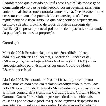
Considerando que o estado do Pará abate hoje 7% de todo o gado
comercializado no país, e este negócio possui potencial para gerar
tanto ou mais lucros que a própria carne bovina, é de se esperar que
um setor com tamanho potencial de expansão, se não bem
regulamentado e fiscalizado ” o que não acontece sequer em um
distrito da capital, próximo de todos os órgãos estaduais de
fiscalização ” possui potencial poluidor e de impactar sobre a saúde
da população na mesma proporção.
Cronologia
Maio de 2005: Pressionada por associa&ccedil;&otilde;es
comunit&aacute;rias de Icoaraci, a Secretaria Executiva de
Ci&ecirc;ncia, Tecnologia e Meio Ambiente (SECTAM) envia
t&eacute;cnicos para vistoriar os curtumes Couro do Norte,
F&ecirc;nix e Ideal.
Abril de 2005: Promotoria de Icoaraci instaura procedimento
administrativo com base em reclama&ccedil;&atilde;o formulada
pelo F&oacute;rum de Defesa do Meio Ambiente, noticiando que
as firmas comerciais F&ecirc;nix Curtidora Ltda, Curtume Ideal e
Curtume Couro Norte vinham provocando danos ambientais
causados por objetos e produtos qu&iacute;micos despejados nas
&aacute;reas vizinhas à s suas sedes, localizadas na Estrada do