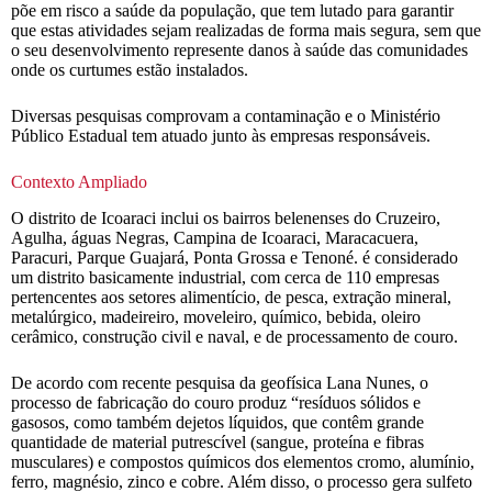
põe em risco a saúde da população, que tem lutado para garantir
que estas atividades sejam realizadas de forma mais segura, sem que
o seu desenvolvimento represente danos à saúde das comunidades
onde os curtumes estão instalados.
Diversas pesquisas comprovam a contaminação e o Ministério
Público Estadual tem atuado junto às empresas responsáveis.
Contexto Ampliado
O distrito de Icoaraci inclui os bairros belenenses do Cruzeiro,
Agulha, águas Negras, Campina de Icoaraci, Maracacuera,
Paracuri, Parque Guajará, Ponta Grossa e Tenoné. é considerado
um distrito basicamente industrial, com cerca de 110 empresas
pertencentes aos setores alimentício, de pesca, extração mineral,
metalúrgico, madeireiro, moveleiro, químico, bebida, oleiro
cerâmico, construção civil e naval, e de processamento de couro.
De acordo com recente pesquisa da geofísica Lana Nunes, o
processo de fabricação do couro produz “resíduos sólidos e
gasosos, como também dejetos líquidos, que contêm grande
quantidade de material putrescível (sangue, proteína e fibras
musculares) e compostos químicos dos elementos cromo, alumínio,
ferro, magnésio, zinco e cobre. Além disso, o processo gera sulfeto