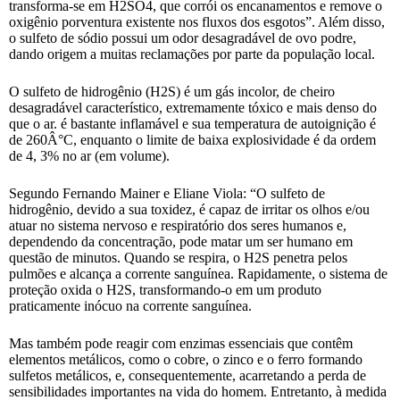
transforma-se em H2SO4, que corrói os encanamentos e remove o
oxigênio porventura existente nos fluxos dos esgotos”. Além disso,
o sulfeto de sódio possui um odor desagradável de ovo podre,
dando origem a muitas reclamações por parte da população local.
O sulfeto de hidrogênio (H2S) é um gás incolor, de cheiro
desagradável característico, extremamente tóxico e mais denso do
que o ar. é bastante inflamável e sua temperatura de autoignição é
de 260Â°C, enquanto o limite de baixa explosividade é da ordem
de 4, 3% no ar (em volume).
Segundo Fernando Mainer e Eliane Viola: “O sulfeto de
hidrogênio, devido a sua toxidez, é capaz de irritar os olhos e/ou
atuar no sistema nervoso e respiratório dos seres humanos e,
dependendo da concentração, pode matar um ser humano em
questão de minutos. Quando se respira, o H2S penetra pelos
pulmões e alcança a corrente sanguínea. Rapidamente, o sistema de
proteção oxida o H2S, transformando-o em um produto
praticamente inócuo na corrente sanguínea.
Mas também pode reagir com enzimas essenciais que contêm
elementos metálicos, como o cobre, o zinco e o ferro formando
sulfetos metálicos, e, consequentemente, acarretando a perda de
sensibilidades importantes na vida do homem. Entretanto, à medida