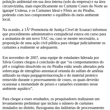
poluição ambiental em sua área interna (solo da empresa) e na área
circunvizinha, mais especificamente no Curtume Couro do Norte ao
igarapé Uxiteua, e os Curtumes Ideal e Fênix ao rio Piraíba,
podendo com isso comprometer o equilíbrio do meio ambiente
local.
Na ocasião, a 1Âª Promotoria de Justiça Cível de Icoaraci informou
que procedimento administrativo extrajudicial estava em curso para
a assinatura de um novo TAC ou, caso se mostre necessário, a
proposição de uma ação civil pública para obrigar judicialmente os
curtumes a realmente se adequarem.
Em novembro de 2007, uma equipe de estudantes liderada por
Silvia Gomes chegou à conclusão de que “os comportamentos do
pH e oxigênio dissolvido no rio Piraíba estão sendo alterados pela
sobrecarga de nitrogênio amoniacal oriunda do sulfato de amônia
utilizado na etapa purgagem/maceração e do material proteico
removido durante o processamento de couro, os quais deverão
ocasionar a mortandade de peixes e camarões existentes nesse
ambiente aquático”.
Para chegar a esses resultados, os pesquisadores realizaram um
levantamento preliminar que incluiu o número de curtumes
instalados no distrito, fluxograma das indústrias de processamento