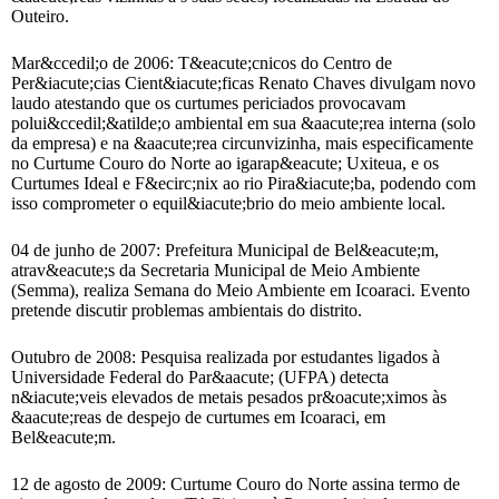
Outeiro.
Mar&ccedil;o de 2006: T&eacute;cnicos do Centro de
Per&iacute;cias Cient&iacute;ficas Renato Chaves divulgam novo
laudo atestando que os curtumes periciados provocavam
polui&ccedil;&atilde;o ambiental em sua &aacute;rea interna (solo
da empresa) e na &aacute;rea circunvizinha, mais especificamente
no Curtume Couro do Norte ao igarap&eacute; Uxiteua, e os
Curtumes Ideal e F&ecirc;nix ao rio Pira&iacute;ba, podendo com
isso comprometer o equil&iacute;brio do meio ambiente local.
04 de junho de 2007: Prefeitura Municipal de Bel&eacute;m,
atrav&eacute;s da Secretaria Municipal de Meio Ambiente
(Semma), realiza Semana do Meio Ambiente em Icoaraci. Evento
pretende discutir problemas ambientais do distrito.
Outubro de 2008: Pesquisa realizada por estudantes ligados à
Universidade Federal do Par&aacute; (UFPA) detecta
n&iacute;veis elevados de metais pesados pr&oacute;ximos às
&aacute;reas de despejo de curtumes em Icoaraci, em
Bel&eacute;m.
12 de agosto de 2009: Curtume Couro do Norte assina termo de