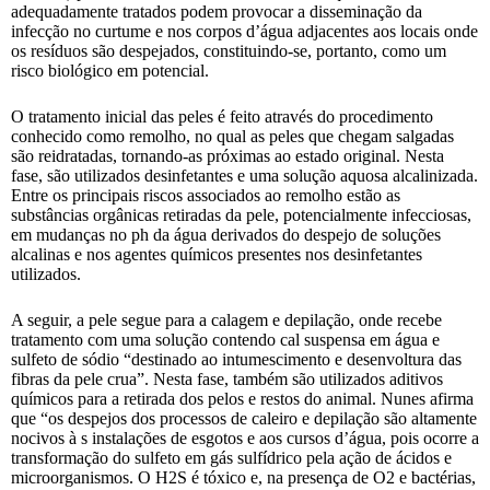
adequadamente tratados podem provocar a disseminação da
infecção no curtume e nos corpos d’água adjacentes aos locais onde
os resíduos são despejados, constituindo-se, portanto, como um
risco biológico em potencial.
O tratamento inicial das peles é feito através do procedimento
conhecido como remolho, no qual as peles que chegam salgadas
são reidratadas, tornando-as próximas ao estado original. Nesta
fase, são utilizados desinfetantes e uma solução aquosa alcalinizada.
Entre os principais riscos associados ao remolho estão as
substâncias orgânicas retiradas da pele, potencialmente infecciosas,
em mudanças no ph da água derivados do despejo de soluções
alcalinas e nos agentes químicos presentes nos desinfetantes
utilizados.
A seguir, a pele segue para a calagem e depilação, onde recebe
tratamento com uma solução contendo cal suspensa em água e
sulfeto de sódio “destinado ao intumescimento e desenvoltura das
fibras da pele crua”. Nesta fase, também são utilizados aditivos
químicos para a retirada dos pelos e restos do animal. Nunes afirma
que “os despejos dos processos de caleiro e depilação são altamente
nocivos à s instalações de esgotos e aos cursos d’água, pois ocorre a
transformação do sulfeto em gás sulfídrico pela ação de ácidos e
microorganismos. O H2S é tóxico e, na presença de O2 e bactérias,