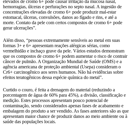
elevados de cromo 6+ pode causar irritação da mucosa nasal,
hemorragias, úlceras e perfurações no septo nasal. A ingestão de
concentrações elevadas de cromo 6+ pode produzir mal-estar
estomacal, úlceras, convulsões, danos ao fígado e rins, e até a
morte. Contato da pele com certos compostos de cromo 6+ pode
gerar ulcerações”.
Além disso, “pessoas extremamente sensíveis ao metal em suas
formas 3+ e 6+ apresentam reações alérgicas sérias, como
vermelhidão e inchaço grave da pele. Vários estudos demonstram
que os compostos de cromo 6+ podem aumentar o risco de contrair
câncer de pulmão. A Organização Mundial de Saúde (OMS) e a
agência americana de proteção ambiental (Usepa) consideram o
Cr6+ carcinogênico aos seres humanos. Não há evidências sobre
efeitos teratogênicos dessa espécie química do metal”.
Curtido o couro, é feita a drenagem do material (reduzindo a
porcentagem de água de 60% para 45%), a divisão, classificação e
medição. Estes processos apresentam pouco potencial de
contaminação, sendo considerados apenas fases de acabamento e
embalagem do produto a ser vendido. As fases anteriores são as que
apresentam maior chance de produzir danos ao meio ambiente ou à
saúde das populações locais.