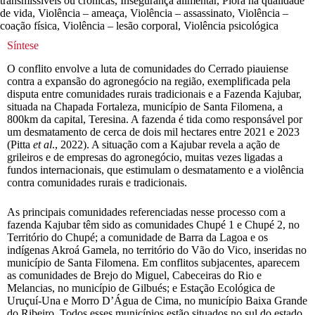
transmissíveis ou crônicas, Insegurança alimentar, Piora na qualidade
de vida, Violência – ameaça, Violência – assassinato, Violência –
coação física, Violência – lesão corporal, Violência psicológica
Síntese
O conflito envolve a luta de comunidades do Cerrado piauiense
contra a expansão do agronegócio na região, exemplificada pela
disputa entre comunidades rurais tradicionais e a Fazenda Kajubar,
situada na Chapada Fortaleza, município de Santa Filomena, a
800km da capital, Teresina. A fazenda é tida como responsável por
um desmatamento de cerca de dois mil hectares entre 2021 e 2023
(Pitta
et al
., 2022). A situação com a Kajubar revela a ação de
grileiros e de empresas do agronegócio, muitas vezes ligadas a
fundos internacionais, que estimulam o desmatamento e a violência
contra comunidades rurais e tradicionais.
As principais comunidades referenciadas nesse processo com a
fazenda Kajubar têm sido as comunidades Chupé 1 e Chupé 2, no
Território do Chupé; a comunidade de Barra da Lagoa e os
indígenas Akroá Gamela, no território do Vão do Vico, inseridas no
município de Santa Filomena. Em conflitos subjacentes, aparecem
as comunidades de Brejo do Miguel, Cabeceiras do Rio e
Melancias, no município de Gilbués; e Estação Ecológica de
Uruçuí-Una e Morro D’Água de Cima, no município Baixa Grande
do Ribeiro. Todos esses municípios estão situados no sul do estado