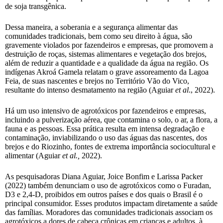
de soja transgênica.
Dessa maneira, a soberania e a segurança alimentar das
comunidades tradicionais, bem como seu direito à água, são
gravemente violados por fazendeiros e empresas, que promovem a
destruição de roças, sistemas alimentares e vegetação dos brejos,
além de reduzir a quantidade e a qualidade da água na região. Os
indígenas Akroá Gamela relatam o grave assoreamento da Lagoa
Feia, de suas nascentes e brejos no Território Vão do Vico,
resultante do intenso desmatamento na região (Aguiar
et al
., 2022).
Há um uso intensivo de agrotóxicos por fazendeiros e empresas,
incluindo a pulverização aérea, que contamina o solo, o ar, a flora, a
fauna e as pessoas. Essa prática resulta em intensa degradação e
contaminação, inviabilizando o uso das águas das nascentes, dos
brejos e do Riozinho, fontes de extrema importância sociocultural e
alimentar (Aguiar
et al.,
2022).
As pesquisadoras Diana Aguiar, Joice Bonfim e Larissa Packer
(2022) também denunciam o uso de agrotóxicos como o Furadan,
D3 e 2,4-D, proibidos em outros países e dos quais o Brasil é o
principal consumidor. Esses produtos impactam diretamente a saúde
das famílias. Moradores das comunidades tradicionais associam os
agrotóxicos a dores de cabeça crônicas em crianças e adultos, à