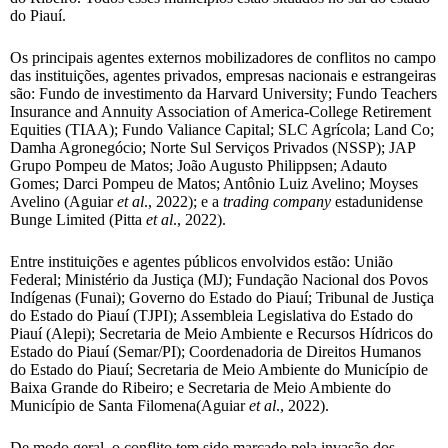
do Piauí.
Os principais agentes externos mobilizadores de conflitos no campo
das instituições, agentes privados, empresas nacionais e estrangeiras
são: Fundo de investimento da Harvard University; Fundo Teachers
Insurance and Annuity Association of America-College Retirement
Equities (TIAA); Fundo Valiance Capital; SLC Agrícola; Land Co;
Damha Agronegócio; Norte Sul Serviços Privados (NSSP); JAP
Grupo Pompeu de Matos; João Augusto Philippsen; Adauto
Gomes; Darci Pompeu de Matos; Antônio Luiz Avelino; Moyses
Avelino (Aguiar
et al
., 2022); e a
trading company
estadunidense
Bunge Limited (Pitta
et al
., 2022).
Entre instituições e agentes públicos envolvidos estão: União
Federal; Ministério da Justiça (MJ); Fundação Nacional dos Povos
Indígenas (Funai); Governo do Estado do Piauí; Tribunal de Justiça
do Estado do Piauí (TJPI); Assembleia Legislativa do Estado do
Piauí (Alepi); Secretaria de Meio Ambiente e Recursos Hídricos do
Estado do Piauí (Semar/PI); Coordenadoria de Direitos Humanos
do Estado do Piauí; Secretaria de Meio Ambiente do Município de
Baixa Grande do Ribeiro; e Secretaria de Meio Ambiente do
Município de Santa Filomena(Aguiar
et al
., 2022).
De modo geral, o conflito tem sido marcado pela invasão dos