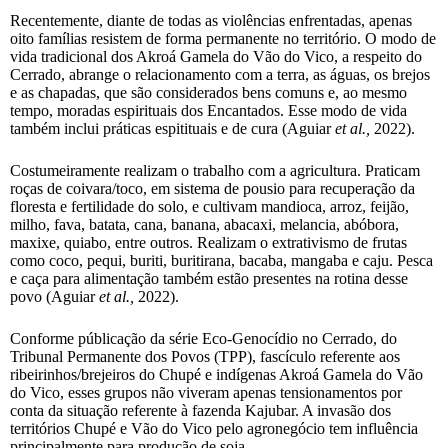
Recentemente, diante de todas as violências enfrentadas, apenas
oito famílias resistem de forma permanente no território. O modo de
vida tradicional dos Akroá Gamela do Vão do Vico, a respeito do
Cerrado, abrange o relacionamento com a terra, as águas, os brejos
e as chapadas, que são considerados bens comuns e, ao mesmo
tempo, moradas espirituais dos Encantados. Esse modo de vida
também inclui práticas espitituais e de cura (Aguiar
et al.,
2022).
Costumeiramente realizam o trabalho com a agricultura. Praticam
roças de coivara/toco, em sistema de pousio para recuperação da
floresta e fertilidade do solo, e cultivam mandioca, arroz, feijão,
milho, fava, batata, cana, banana, abacaxi, melancia, abóbora,
maxixe, quiabo, entre outros. Realizam o extrativismo de frutas
como coco, pequi, buriti, buritirana, bacaba, mangaba e caju. Pesca
e caça para alimentação também estão presentes na rotina desse
povo (Aguiar
et al.,
2022).
Conforme públicação da série Eco-Genocídio no Cerrado, do
Tribunal Permanente dos Povos (TPP), fascículo referente aos
ribeirinhos/brejeiros do Chupé e indígenas Akroá Gamela do Vão
do Vico, esses grupos não viveram apenas tensionamentos por
conta da situação referente à fazenda Kajubar. A invasão dos
territórios Chupé e Vão do Vico pelo agronegócio tem influência
principalmente para produção de soja.