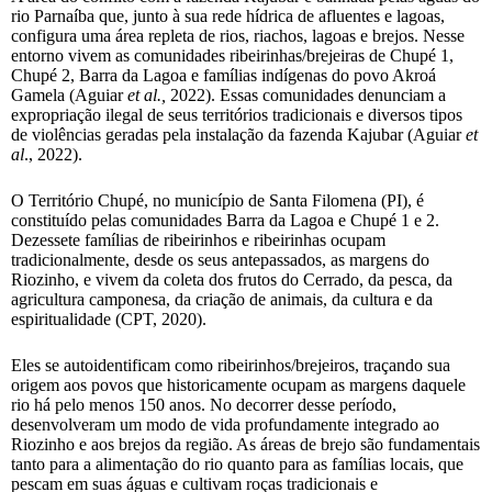
rio Parnaíba que, junto à sua rede hídrica de afluentes e lagoas,
configura uma área repleta de rios, riachos, lagoas e brejos. Nesse
entorno vivem as comunidades ribeirinhas/brejeiras de Chupé 1,
Chupé 2, Barra da Lagoa e famílias indígenas do povo Akroá
Gamela (Aguiar
et al.,
2022). Essas comunidades denunciam a
expropriação ilegal de seus territórios tradicionais e diversos tipos
de violências geradas pela instalação da fazenda Kajubar (Aguiar
et
al
., 2022).
O Território Chupé, no município de Santa Filomena (PI), é
constituído pelas comunidades Barra da Lagoa e Chupé 1 e 2.
Dezessete famílias de ribeirinhos e ribeirinhas ocupam
tradicionalmente, desde os seus antepassados, as margens do
Riozinho, e vivem da coleta dos frutos do Cerrado, da pesca, da
agricultura camponesa, da criação de animais, da cultura e da
espiritualidade (CPT, 2020).
Eles se autoidentificam como ribeirinhos/brejeiros, traçando sua
origem aos povos que historicamente ocupam as margens daquele
rio há pelo menos 150 anos. No decorrer desse período,
desenvolveram um modo de vida profundamente integrado ao
Riozinho e aos brejos da região. As áreas de brejo são fundamentais
tanto para a alimentação do rio quanto para as famílias locais, que
pescam em suas águas e cultivam roças tradicionais e