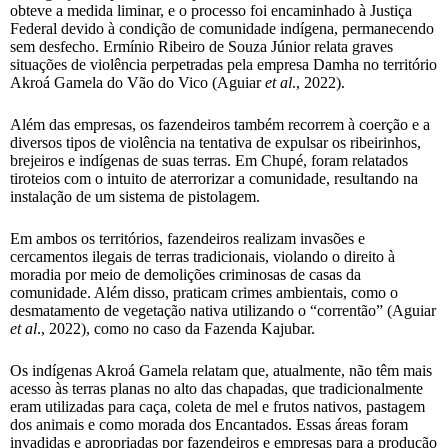
obteve a medida liminar, e o processo foi encaminhado à Justiça
Federal devido à condição de comunidade indígena, permanecendo
sem desfecho. Ermínio Ribeiro de Souza Júnior relata graves
situações de violência perpetradas pela empresa Damha no território
Akroá Gamela do Vão do Vico (Aguiar
et al
., 2022).
Além das empresas, os fazendeiros também recorrem à coerção e a
diversos tipos de violência na tentativa de expulsar os ribeirinhos,
brejeiros e indígenas de suas terras. Em Chupé, foram relatados
tiroteios com o intuito de aterrorizar a comunidade, resultando na
instalação de um sistema de pistolagem.
Em ambos os territórios, fazendeiros realizam invasões e
cercamentos ilegais de terras tradicionais, violando o direito à
moradia por meio de demolições criminosas de casas da
comunidade. Além disso, praticam crimes ambientais, como o
desmatamento de vegetação nativa utilizando o “correntão” (Aguiar
et al
., 2022), como no caso da Fazenda Kajubar.
Os indígenas Akroá Gamela relatam que, atualmente, não têm mais
acesso às terras planas no alto das chapadas, que tradicionalmente
eram utilizadas para caça, coleta de mel e frutos nativos, pastagem
dos animais e como morada dos Encantados. Essas áreas foram
invadidas e apropriadas por fazendeiros e empresas para a produção