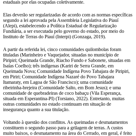
estaduais por elas ocupadas coletivamente.
Elas deverão ser regularizadas de acordo com as normas específicas
segundo a lei aprovada pela Assembleia Legislativa do Piauí
(Alepi), estabelecendo a Política Estadual de Regularização
Fundiária, a ser executada pelo governo do estado, por meio do
Instituto de Terras do Piauí (Interpi) (Gonzaga, 2019).
A partir da referida lei, cinco comunidades quilombolas foram
tituladas (Marinheiro e Vaquejador, situadas no município de
Piripiri; Queimada Grande, Riacho Fundo e Sabonete, situadas em
Isaías Coelho); três indígenas (Kariri de Serra Grande, em
Queimada Nova; Comunidade Indígena Povo Tabajara de Piripiri,
em Piriri; Comunidade Indígena Nazaré do Povo Tabajara
Itamaraty, em Lagoa de São Francisco); uma comunidade
ribeirinha-brejeira (Comunidade Salto, em Bom Jesus); e uma
comunidade de quebradeiras de coco babaçu (Vila Esperança,
situada em Esperantina-PI) (Torsiano, 2022). Entretanto, muitas
outras comunidades no estado continuam em situação de
insegurança quanto a sua titulação.
Voltando à questão dos conflitos. As queimadas e desmatamentos
constituem o segundo passo para a grilagem de terras. A custos
muito baixos, o desmatamento na área do Cerrado, em geral, é feito