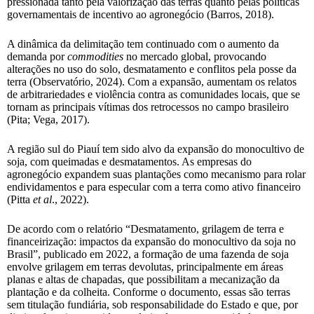
pressionada tanto pela valorização das terras quanto pelas políticas
governamentais de incentivo ao agronegócio (Barros, 2018).
A dinâmica da delimitação tem continuado com o aumento da
demanda por
commodities
no mercado global, provocando
alterações no uso do solo, desmatamento e conflitos pela posse da
terra (Observatório, 2024). Com a expansão, aumentam os relatos
de arbitrariedades e violência contra as comunidades locais, que se
tornam as principais vítimas dos retrocessos no campo brasileiro
(Pita; Vega, 2017).
A região sul do Piauí tem sido alvo da expansão do monocultivo de
soja, com queimadas e desmatamentos. As empresas do
agronegócio expandem suas plantações como mecanismo para rolar
endividamentos e para especular com a terra como ativo financeiro
(Pitta
et al
., 2022).
De acordo com o relatório “Desmatamento, grilagem de terra e
financeirização: impactos da expansão do monocultivo da soja no
Brasil”, publicado em 2022, a formação de uma fazenda de soja
envolve grilagem em terras devolutas, principalmente em áreas
planas e altas de chapadas, que possibilitam a mecanização da
plantação e da colheita. Conforme o documento, essas são terras
sem titulação fundiária, sob responsabilidade do Estado e que, por