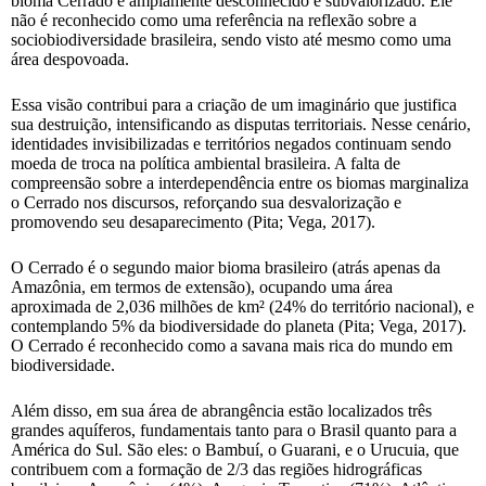
bioma Cerrado é amplamente desconhecido e subvalorizado. Ele
não é reconhecido como uma referência na reflexão sobre a
sociobiodiversidade brasileira, sendo visto até mesmo como uma
área despovoada.
Essa visão contribui para a criação de um imaginário que justifica
sua destruição, intensificando as disputas territoriais. Nesse cenário,
identidades invisibilizadas e territórios negados continuam sendo
moeda de troca na política ambiental brasileira. A falta de
compreensão sobre a interdependência entre os biomas marginaliza
o Cerrado nos discursos, reforçando sua desvalorização e
promovendo seu desaparecimento (Pita; Vega, 2017).
O Cerrado é o segundo maior bioma brasileiro (atrás apenas da
Amazônia, em termos de extensão), ocupando uma área
aproximada de 2,036 milhões de km² (24% do território nacional), e
contemplando 5% da biodiversidade do planeta (Pita; Vega, 2017).
O Cerrado é reconhecido como a savana mais rica do mundo em
biodiversidade.
Além disso, em sua área de abrangência estão localizados três
grandes aquíferos, fundamentais tanto para o Brasil quanto para a
América do Sul. São eles: o Bambuí, o Guarani, e o Urucuia, que
contribuem com a formação de 2/3 das regiões hidrográficas