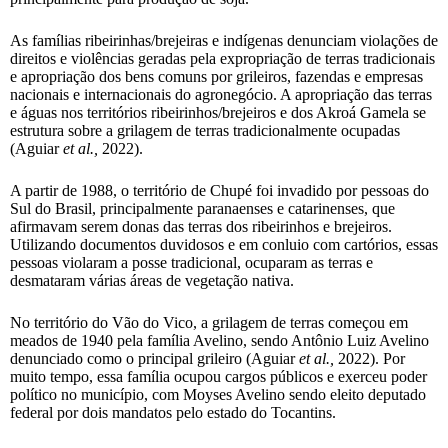
As famílias ribeirinhas/brejeiras e indígenas denunciam violações de
direitos e violências geradas pela expropriação de terras tradicionais
e apropriação dos bens comuns por grileiros, fazendas e empresas
nacionais e internacionais do agronegócio. A apropriação das terras
e águas nos territórios ribeirinhos/brejeiros e dos Akroá Gamela se
estrutura sobre a grilagem de terras tradicionalmente ocupadas
(Aguiar
et al.,
2022).
A partir de 1988, o território de Chupé foi invadido por pessoas do
Sul do Brasil, principalmente paranaenses e catarinenses, que
afirmavam serem donas das terras dos ribeirinhos e brejeiros.
Utilizando documentos duvidosos e em conluio com cartórios, essas
pessoas violaram a posse tradicional, ocuparam as terras e
desmataram várias áreas de vegetação nativa.
No território do Vão do Vico, a grilagem de terras começou em
meados de 1940 pela família Avelino, sendo Antônio Luiz Avelino
denunciado como o principal grileiro (Aguiar
et al.,
2022). Por
muito tempo, essa família ocupou cargos públicos e exerceu poder
político no município, com Moyses Avelino sendo eleito deputado
federal por dois mandatos pelo estado do Tocantins.