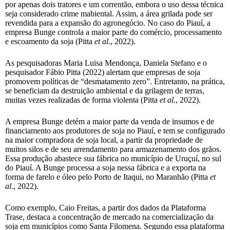
por apenas dois tratores e um correntão, embora o uso dessa técnica
seja considerado crime mabiental. Assim, a área grilada pode ser
revendida para a expansão do agronegócio. No caso do Piauí, a
empresa Bunge controla a maior parte do comércio, processamento
e escoamento da soja (Pitta
et al
., 2022).
As pesquisadoras Maria Luisa Mendonça, Daniela Stefano e o
pesquisador Fábio Pitta (2022) alertam que empresas de soja
promovem políticas de “desmatamento zero”. Entretanto, na prática,
se beneficiam da destruição ambiental e da grilagem de terras,
muitas vezes realizadas de forma violenta (Pitta
et al
., 2022).
A empresa Bunge detém a maior parte da venda de insumos e de
financiamento aos produtores de soja no Piauí, e tem se configurado
na maior compradora de soja local, a partir da propriedade de
muitos silos e de seu arrendamento para armazenamento dos grãos.
Essa produção abastece sua fábrica no município de Uruçuí, no sul
do Piauí. A Bunge processa a soja nessa fábrica e a exporta na
forma de farelo e óleo pelo Porto de Itaqui, no Maranhão (Pitta
et
al
., 2022).
Como exemplo, Caio Freitas, a partir dos dados da Plataforma
Trase, destaca a concentração de mercado na comercialização da
soja em municípios como Santa Filomena. Segundo essa plataforma