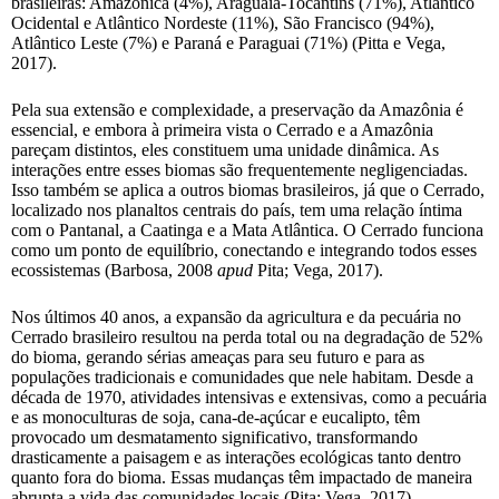
brasileiras: Amazônica (4%), Araguaia-Tocantins (71%), Atlântico
Ocidental e Atlântico Nordeste (11%), São Francisco (94%),
Atlântico Leste (7%) e Paraná e Paraguai (71%) (Pitta e Vega,
2017).
Pela sua extensão e complexidade, a preservação da Amazônia é
essencial, e embora à primeira vista o Cerrado e a Amazônia
pareçam distintos, eles constituem uma unidade dinâmica. As
interações entre esses biomas são frequentemente negligenciadas.
Isso também se aplica a outros biomas brasileiros, já que o Cerrado,
localizado nos planaltos centrais do país, tem uma relação íntima
com o Pantanal, a Caatinga e a Mata Atlântica. O Cerrado funciona
como um ponto de equilíbrio, conectando e integrando todos esses
ecossistemas (Barbosa, 2008
apud
Pita; Vega, 2017).
Nos últimos 40 anos, a expansão da agricultura e da pecuária no
Cerrado brasileiro resultou na perda total ou na degradação de 52%
do bioma, gerando sérias ameaças para seu futuro e para as
populações tradicionais e comunidades que nele habitam. Desde a
década de 1970, atividades intensivas e extensivas, como a pecuária
e as monoculturas de soja, cana-de-açúcar e eucalipto, têm
provocado um desmatamento significativo, transformando
drasticamente a paisagem e as interações ecológicas tanto dentro
quanto fora do bioma. Essas mudanças têm impactado de maneira
abrupta a vida das comunidades locais (Pita; Vega, 2017).