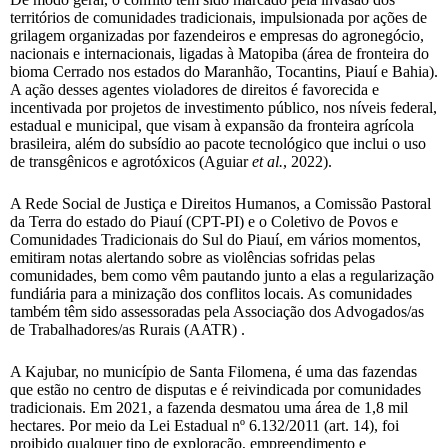
territórios de comunidades tradicionais, impulsionada por ações de
grilagem organizadas por fazendeiros e empresas do agronegócio,
nacionais e internacionais, ligadas à Matopiba (área de fronteira do
bioma Cerrado nos estados do Maranhão, Tocantins, Piauí e Bahia).
A ação desses agentes violadores de direitos é favorecida e
incentivada por projetos de investimento público, nos níveis federal,
estadual e municipal, que visam à expansão da fronteira agrícola
brasileira, além do subsídio ao pacote tecnológico que inclui o uso
de transgênicos e agrotóxicos (Aguiar
et al.
, 2022).
A Rede Social de Justiça e Direitos Humanos, a Comissão Pastoral
da Terra do estado do Piauí (CPT-PI) e o Coletivo de Povos e
Comunidades Tradicionais do Sul do Piauí, em vários momentos,
emitiram notas alertando sobre as violências sofridas pelas
comunidades, bem como vêm pautando junto a elas a regularização
fundiária para a minização dos conflitos locais. As comunidades
também têm sido assessoradas pela Associação dos Advogados/as
de Trabalhadores/as Rurais (AATR) .
A Kajubar, no município de Santa Filomena, é uma das fazendas
que estão no centro de disputas e é reivindicada por comunidades
tradicionais. Em 2021, a fazenda desmatou uma área de 1,8 mil
hectares. Por meio da Lei Estadual nº 6.132/2011 (art. 14), foi
proibido qualquer tipo de exploração, empreendimento e