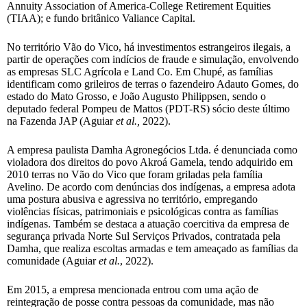
Annuity Association of America-College Retirement Equities
(TIAA); e fundo britânico Valiance Capital.
No território Vão do Vico, há investimentos estrangeiros ilegais, a
partir de operações com indícios de fraude e simulação, envolvendo
as empresas SLC Agrícola e Land Co. Em Chupé, as famílias
identificam como grileiros de terras o fazendeiro Adauto Gomes, do
estado do Mato Grosso, e João Augusto Philippsen, sendo o
deputado federal Pompeu de Mattos (PDT-RS) sócio deste último
na Fazenda JAP (Aguiar
et al.,
2022).
A empresa paulista Damha Agronegócios Ltda. é denunciada como
violadora dos direitos do povo Akroá Gamela, tendo adquirido em
2010 terras no Vão do Vico que foram griladas pela família
Avelino. De acordo com denúncias dos indígenas, a empresa adota
uma postura abusiva e agressiva no território, empregando
violências físicas, patrimoniais e psicológicas contra as famílias
indígenas. Também se destaca a atuação coercitiva da empresa de
segurança privada Norte Sul Serviços Privados, contratada pela
Damha, que realiza escoltas armadas e tem ameaçado as famílias da
comunidade (Aguiar
et al.
, 2022).
Em 2015, a empresa mencionada entrou com uma ação de
reintegração de posse contra pessoas da comunidade, mas não