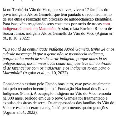
Já no Território Vão do Vico, por sua vez, vivem 17 famílias do
povo indígena Akroá Gamela, que têm pautado o reconhecimento
de sua etnia e realizado um processo de autodeclaração identitária.
Para isso, vêm resgatando seus costumes por meio de trocas
com
indígenas Gamela do Maranhão
. Assim, relata Ermínio Ribeiro de
Souza Júnior, indígena Akroá Gamella do Vão do Vico (Aguiar
et
al
., p. 10, 2022):
“Eu sou lá da comunidade indígena Akroá Gamela, tenho 24 anos
e desde nascença lá que a gente não se reconhecia indígena,
porque tinha medo de se declarar indígena, porque antes lá os
antepassados, assim meus avós contavam, que teve um confronto
lá de fazendeiros com os indígenas, e os indígenas foram para o
Maranhão
” (Aguiar
et al
., p. 10, 2022).
Considerado extinto pelo Estado brasileiro, esse povo atualmente
luta pelo reconhecimento junto à Fundação Nacional dos Povos
Indígenas (Funai). A ocupação indígena no Vão do Vico remonta
há 300 anos, período em que o povo Gamela foi fragmentado e
expulso das áreas de serra. Os antepassados das famílias do Vão do
Vico se estabeleceram na região há pelo menos quatro gerações
(Aguiar
et al.
, 2022).