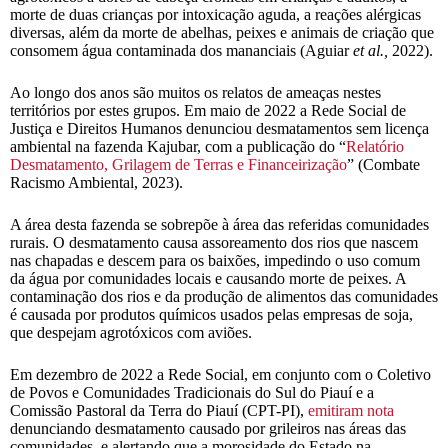
morte de duas crianças por intoxicação aguda, a reações alérgicas
diversas, além da morte de abelhas, peixes e animais de criação que
consomem água contaminada dos mananciais (Aguiar
et al.,
2022).
Ao longo dos anos são muitos os relatos de ameaças nestes
territórios por estes grupos. Em maio de 2022 a Rede Social de
Justiça e Direitos Humanos denunciou desmatamentos sem licença
ambiental na fazenda Kajubar, com a publicação do “
Relatório
Desmatamento, Grilagem de Terras e Financeirização
” (Combate
Racismo Ambiental, 2023).
A área desta fazenda se sobrepõe à área das referidas comunidades
rurais. O desmatamento causa assoreamento dos rios que nascem
nas chapadas e descem para os baixões, impedindo o uso comum
da água por comunidades locais e causando morte de peixes. A
contaminação dos rios e da produção de alimentos das comunidades
é causada por produtos químicos usados pelas empresas de soja,
que despejam agrotóxicos com aviões.
Em dezembro de 2022 a Rede Social, em conjunto com o Coletivo
de Povos e Comunidades Tradicionais do Sul do Piauí e a
Comissão Pastoral da Terra do Piauí (CPT-PI),
emitiram nota
denunciando desmatamento causado por grileiros nas áreas das
comunidades, e alertando que a morosidade do Estado na