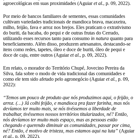
agroecológicas em suas proximidades (Aguiar
et al.
, p. 09, 2022).
Por meio de bancos familiares de sementes, essas comunidades
cultivam variedades tradicionais de mandioca brava, macaxeira,
milho, feijão, fava e arroz nos brejos. Eles praticam o extrativismo
do buriti, da bacaba, do pequi e de outras frutas do Cerrado,
utilizando esses recursos tanto para consumo
in natura
quanto para
beneficiamento. Além disso, produzem artesanatos, destacando-se
itens como redes, tapetes, óleo e doce de buriti, óleo de pequi e
doce de caju, entre outros (Aguiar
et al
., p. 09, 2022).
Em relato, o morador do Território Chupé, Jovecino Pereira da
Silva, fala sobre o modo de vida tradicional das comunidades e
como ele tem sido afetado pelo agronegócio (Aguiar
et al.,
p. 09,
2022):
“Temos um pouco de produto que nós produzimos aqui, o feijão, o
arroz. (…) Já colhi feijão, e mandioca pra fazer farinha, mas nós
devíamos ter muito mais, se nós tivéssemos a liberdade de
trabalhar, tivéssemos nossos territórios titularizados, né? Então,
nós devíamos ter muito mais espaço, mas as pessoas estão
chegando e querendo diminuir as comunidades, passar por cima,
né? Então, é motivo de tristeza, mas estamos aqui na luta”
(Aguiar
et al
., p. 09, 2022).