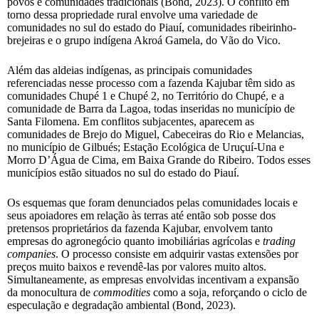
povos e comunidades tradicionais (Bond, 2023). O conflito em
torno dessa propriedade rural envolve uma variedade de
comunidades no sul do estado do Piauí, comunidades ribeirinho-
brejeiras e o grupo indígena Akroá Gamela, do Vão do Vico.
Além das aldeias indígenas, as principais comunidades
referenciadas nesse processo com a fazenda Kajubar têm sido as
comunidades Chupé 1 e Chupé 2, no Território do Chupé, e a
comunidade de Barra da Lagoa, todas inseridas no município de
Santa Filomena. Em conflitos subjacentes, aparecem as
comunidades de Brejo do Miguel, Cabeceiras do Rio e Melancias,
no município de Gilbués; Estação Ecológica de Uruçuí-Una e
Morro D’Água de Cima, em Baixa Grande do Ribeiro. Todos esses
municípios estão situados no sul do estado do Piauí.
Os esquemas que foram denunciados pelas comunidades locais e
seus apoiadores em relação às terras até então sob posse dos
pretensos proprietários da fazenda Kajubar, envolvem tanto
empresas do agronegócio quanto imobiliárias agrícolas e
trading
companies
. O processo consiste em adquirir vastas extensões por
preços muito baixos e revendê-las por valores muito altos.
Simultaneamente, as empresas envolvidas incentivam a expansão
da monocultura de
commodities
como a soja, reforçando o ciclo de
especulação e degradação ambiental (Bond, 2023).