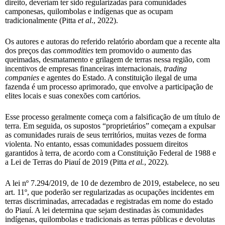
direito, deveriam ter sido regularizadas para comunidades
camponesas, quilombolas e indígenas que as ocupam
tradicionalmente (Pitta
et al
., 2022).
Os autores e autoras do referido relatório abordam que a recente alta
dos preços das
commodities
tem promovido o aumento das
queimadas, desmatamento e grilagem de terras nessa região, com
incentivos de empresas financeiras internacionais,
trading
companies
e agentes do Estado. A constituição ilegal de uma
fazenda é um processo aprimorado, que envolve a participação de
elites locais e suas conexões com cartórios.
Esse processo geralmente começa com a falsificação de um título de
terra. Em seguida, os supostos “proprietários” começam a expulsar
as comunidades rurais de seus territórios, muitas vezes de forma
violenta. No entanto, essas comunidades possuem direitos
garantidos à terra, de acordo com a Constituição Federal de 1988 e
a Lei de Terras do Piauí de 2019 (Pitta
et al.
, 2022).
A lei nº 7.294/2019, de 10 de dezembro de 2019, estabelece, no seu
art. 11º, que poderão ser regularizadas as ocupações incidentes em
terras discriminadas, arrecadadas e registradas em nome do estado
do Piauí. A lei determina que sejam destinadas às comunidades
indígenas, quilombolas e tradicionais as terras públicas e devolutas