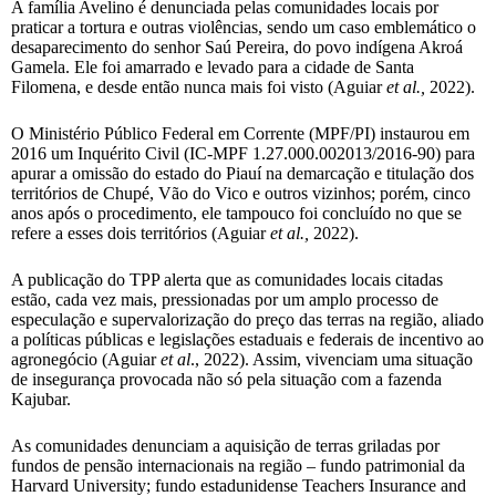
A família Avelino é denunciada pelas comunidades locais por
praticar a tortura e outras violências, sendo um caso emblemático o
desaparecimento do senhor Saú Pereira, do povo indígena Akroá
Gamela. Ele foi amarrado e levado para a cidade de Santa
Filomena, e desde então nunca mais foi visto (Aguiar
et al.,
2022).
O Ministério Público Federal em Corrente (MPF/PI) instaurou em
2016 um Inquérito Civil (IC-MPF 1.27.000.002013/2016-90) para
apurar a omissão do estado do Piauí na demarcação e titulação dos
territórios de Chupé, Vão do Vico e outros vizinhos; porém, cinco
anos após o procedimento, ele tampouco foi concluído no que se
refere a esses dois territórios (Aguiar
et al.,
2022).
A publicação do TPP alerta que as comunidades locais citadas
estão, cada vez mais, pressionadas por um amplo processo de
especulação e supervalorização do preço das terras na região, aliado
a políticas públicas e legislações estaduais e federais de incentivo ao
agronegócio (Aguiar
et al
., 2022). Assim, vivenciam uma situação
de insegurança provocada não só pela situação com a fazenda
Kajubar.
As comunidades denunciam a aquisição de terras griladas por
fundos de pensão internacionais na região – fundo patrimonial da
Harvard University; fundo estadunidense Teachers Insurance and