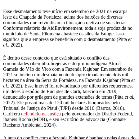
Esse desmatamento teve início em setembro de 2021 na escarpa
leste da Chapada da Fortaleza, acima dos baixões de diversas
comunidades que reivindicam a titulação coletiva de suas terras.
Conforme relatório da AidEnvironement, toda a soja produzida no
município de Santa Filomena abastece os silos da Bunge. Isso
significa que a empresa se beneficia com o desmatamento (Pitta
et
al
., 2022).
É dentro desse contexto que está situado o conflito das
comunidades ribeirinho-brejeiras e do grupo indígena Akroá
Gamela do Vão do Vico com a Fazenda Kajubar. Em setembro de
2021 se iniciou um desmatamento de aproximadamente dois mil
hectares na área da Serra da Fortaleza, na Fazenda Kajubar (Pitta
et
al
., 2022). Esse imóvel foi reivindicado por diferentes requerentes,
um deles o espólio de Euclides de Carli, falecido em 2019,
denunciado por grilagem de grandes extensões de terras (Pitta
et al.,
2022). Ele possui mais de 120 mil hectares bloqueados pelo
Tribunal de Justiça do Piauí (TJPI) desde 2016 (Barros, 2018).
Carli era
defendido na Justiça
pelo governador do Distrito Federal,
Ibaneis Rocha (MDB), e seu escritório de advocacia (Combate
Racismo Ambiental, 2024).
A área do conflito com a fazenda Kajubar é banhada pelas águas do