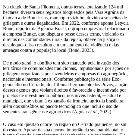
Na cidade de Santa Filomena, outras terras, totalizando 124 mil
hectares, tiveram seus registros bloqueados pela Vara Agrária da
Comarca de Bom Jesus, município vizinho, devido a suspeitas de
grilagem e outras ilegalidades. Em 2022, conforme aponta Letycia
Bond, réporter da Agência Brasil, o grupo empresarial relacionado
à empresa Bunge, que disputa a posse dessas terras, violando os
direitos das comunidades rurais da região, obteve na justiça o
desbloqueio. Isso resultou em um aumento da violência e das
ameaças contra a população local (Bond, 2023).
De modo geral, o conflito tem sido marcado pela invasão dos
territórios de comunidades tradicionais, impulsionada por ações de
grilagem organizadas por fazendeiros e empresas do agronegócio,
nacionais e internacionais. Conforme publicação da série Eco-
genocídio no Cerrado, do Tribunal Permanente dos Povos, a ação
desses agentes que violam direitos é favorecida e incentivada por
projetos de investimento público, nos níveis federal, estadual e
municipal, que visam à expansão da fronteira agrícola brasileira,
além dos subsídios ao pacote tecnológico que inclui o uso de
sementes transgênicas e agrotóxicos (Aguiar
et al.,
2022).
O caso em questão ocorre na região do Cerrado piauiense, no sul
do estado. Apesar de sua enorme importância socioambiental, o