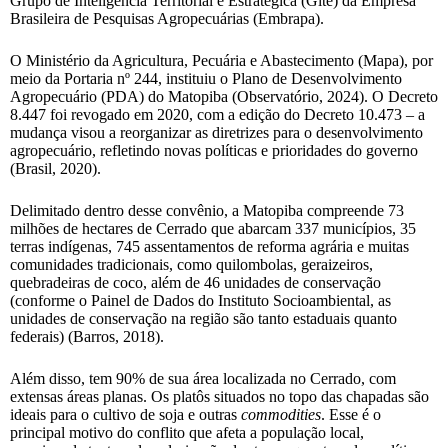
Grupo de Inteligência Territorial e Estratégica (Gite) da Empresa
Brasileira de Pesquisas Agropecuárias (Embrapa).
O Ministério da Agricultura, Pecuária e Abastecimento (Mapa), por
meio da Portaria nº 244, instituiu o Plano de Desenvolvimento
Agropecuário (PDA) do Matopiba (Observatório, 2024). O Decreto
8.447 foi revogado em 2020, com a edição do Decreto 10.473 – a
mudança visou a reorganizar as diretrizes para o desenvolvimento
agropecuário, refletindo novas políticas e prioridades do governo
(Brasil, 2020).
Delimitado dentro desse convênio, a Matopiba compreende 73
milhões de hectares de Cerrado que abarcam 337 municípios, 35
terras indígenas, 745 assentamentos de reforma agrária e muitas
comunidades tradicionais, como quilombolas, geraizeiros,
quebradeiras de coco, além de 46 unidades de conservação
(conforme o Painel de Dados do Instituto Socioambiental, as
unidades de conservação na região são tanto estaduais quanto
federais) (Barros, 2018).
Além disso, tem 90% de sua área localizada no Cerrado, com
extensas áreas planas. Os platôs situados no topo das chapadas são
ideais para o cultivo de soja e outras
commodities
. Esse é o
principal motivo do conflito que afeta a população local,