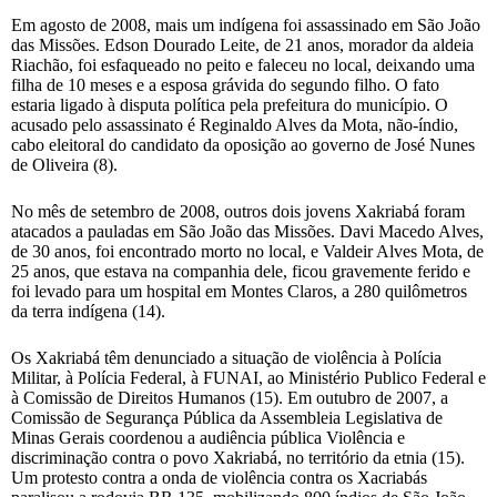
Em agosto de 2008, mais um indígena foi assassinado em São João
das Missões. Edson Dourado Leite, de 21 anos, morador da aldeia
Riachão, foi esfaqueado no peito e faleceu no local, deixando uma
filha de 10 meses e a esposa grávida do segundo filho. O fato
estaria ligado à disputa política pela prefeitura do município. O
acusado pelo assassinato é Reginaldo Alves da Mota, não-índio,
cabo eleitoral do candidato da oposição ao governo de José Nunes
de Oliveira (8).
No mês de setembro de 2008, outros dois jovens Xakriabá foram
atacados a pauladas em São João das Missões. Davi Macedo Alves,
de 30 anos, foi encontrado morto no local, e Valdeir Alves Mota, de
25 anos, que estava na companhia dele, ficou gravemente ferido e
foi levado para um hospital em Montes Claros, a 280 quilômetros
da terra indígena (14).
Os Xakriabá têm denunciado a situação de violência à Polícia
Militar, à Polícia Federal, à FUNAI, ao Ministério Publico Federal e
à Comissão de Direitos Humanos (15). Em outubro de 2007, a
Comissão de Segurança Pública da Assembleia Legislativa de
Minas Gerais coordenou a audiência pública Violência e
discriminação contra o povo Xakriabá, no território da etnia (15).
Um protesto contra a onda de violência contra os Xacriabás