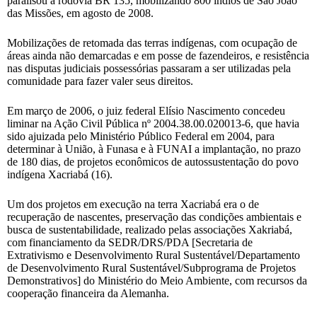
paralisou a rodovia BR 135, mobilizando 800 índios de São João
das Missões, em agosto de 2008.
Mobilizações de retomada das terras indígenas, com ocupação de
áreas ainda não demarcadas e em posse de fazendeiros, e resistência
nas disputas judiciais possessórias passaram a ser utilizadas pela
comunidade para fazer valer seus direitos.
Em março de 2006, o juiz federal Elísio Nascimento concedeu
liminar na Ação Civil Pública nº 2004.38.00.020013-6, que havia
sido ajuizada pelo Ministério Público Federal em 2004, para
determinar à União, à Funasa e à FUNAI a implantação, no prazo
de 180 dias, de projetos econômicos de autossustentação do povo
indígena Xacriabá (16).
Um dos projetos em execução na terra Xacriabá era o de
recuperação de nascentes, preservação das condições ambientais e
busca de sustentabilidade, realizado pelas associações Xakriabá,
com financiamento da SEDR/DRS/PDA [Secretaria de
Extrativismo e Desenvolvimento Rural Sustentável/Departamento
de Desenvolvimento Rural Sustentável/Subprograma de Projetos
Demonstrativos] do Ministério do Meio Ambiente, com recursos da
cooperação financeira da Alemanha.