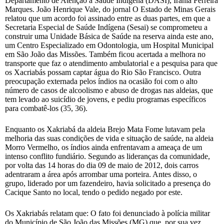
Departamento de Atenção à Saúde Indígena (DASI), Irânia Ferreira
Marques. João Henrique Vale, do jornal O Estado de Minas Gerais
relatou que um acordo foi assinado entre as duas partes, em que a
Secretaria Especial de Saúde Indígena (Sesai) se comprometeu a
construir uma Unidade Básica de Saúde na reserva ainda este ano,
um Centro Especializado em Odontologia, um Hospital Municipal
em São João das Missões. Também ficou acertada a melhora no
transporte que faz o atendimento ambulatorial e a pesquisa para que
os Xacriabás possam captar água do Rio São Francisco. Outra
preocupação externada pelos índios na ocasião foi com o alto
número de casos de alcoolismo e abuso de drogas nas aldeias, que
tem levado ao suicídio de jovens, e pediu programas específicos
para combatê-los (35, 36).
Enquanto os Xakriabá da aldeia Brejo Mata Fome lutavam pela
melhoria das suas condições de vida e situação de saúde, na aldeia
Morro Vermelho, os índios ainda enfrentavam a ameaça de um
intenso conflito fundiário. Segundo as lideranças da comunidade,
por volta das 14 horas do dia 09 de maio de 2012, dois carros
adentraram a área após arrombar uma porteira. Antes disso, o
grupo, liderado por um fazendeiro, havia solicitado a presença do
Cacique Santo no local, tendo o pedido negado por este.
Os Xakriabás relatam que: O fato foi denunciado à polícia militar
do Município de São João das Missões (MG) que, por sua vez,