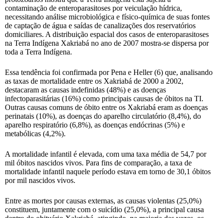
contaminação de enteroparasitoses por veiculação hídrica,
necessitando análise microbiológica e físico-química de suas fontes
de captação de água e saídas de canalizações dos reservatórios
domiciliares. A distribuição espacial dos casos de enteroparasitoses
na Terra Indígena Xakriabá no ano de 2007 mostra-se dispersa por
toda a Terra Indígena.
Essa tendência foi confirmada por Pena e Heller (6) que, analisando
as taxas de mortalidade entre os Xakriabá de 2000 a 2002,
destacaram as causas indefinidas (48%) e as doenças
infectoparasitárias (16%) como principais causas de óbitos na TI.
Outras causas comuns de óbito entre os Xakriabá eram as doenças
perinatais (10%), as doenças do aparelho circulatório (8,4%), do
aparelho respiratório (6,8%), as doenças endócrinas (5%) e
metabólicas (4,2%).
A mortalidade infantil é elevada, com uma taxa média de 54,7 por
mil óbitos nascidos vivos. Para fins de comparação, a taxa de
mortalidade infantil naquele período estava em torno de 30,1 óbitos
por mil nascidos vivos.
Entre as mortes por causas externas, as causas violentas (25,0%)
constituem, juntamente com o suicídio (25,0%), a principal causa