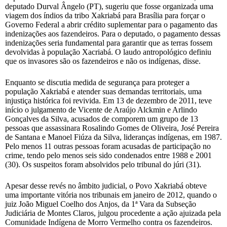
deputado Durval Ângelo (PT), sugeriu que fosse organizada uma
viagem dos índios da tribo Xakriabá para Brasília para forçar o
Governo Federal a abrir crédito suplementar para o pagamento das
indenizações aos fazendeiros. Para o deputado, o pagamento dessas
indenizações seria fundamental para garantir que as terras fossem
devolvidas à população Xacriabá. O laudo antropológico definiu
que os invasores são os fazendeiros e não os indígenas, disse.
Enquanto se discutia medida de segurança para proteger a
população Xakriabá e atender suas demandas territoriais, uma
injustiça histórica foi revivida. Em 13 de dezembro de 2011, teve
início o julgamento de Vicente de Araújo Alckmin e Arlindo
Gonçalves da Silva, acusados de comporem um grupo de 13
pessoas que assassinara Rosalindo Gomes de Oliveira, José Pereira
de Santana e Manoel Fiúza da Silva, lideranças indígenas, em 1987.
Pelo menos 11 outras pessoas foram acusadas de participação no
crime, tendo pelo menos seis sido condenados entre 1988 e 2001
(30). Os suspeitos foram absolvidos pelo tribunal do júri (31).
Apesar desse revés no âmbito judicial, o Povo Xakriabá obteve
uma importante vitória nos tribunais em janeiro de 2012, quando o
juiz João Miguel Coelho dos Anjos, da 1ª Vara da Subseção
Judiciária de Montes Claros, julgou procedente a ação ajuizada pela
Comunidade Indígena de Morro Vermelho contra os fazendeiros.