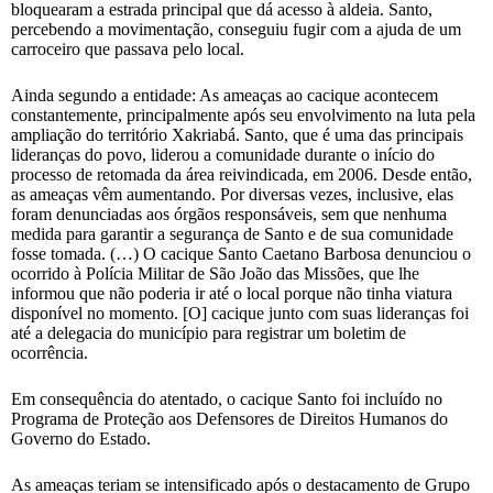
bloquearam a estrada principal que dá acesso à aldeia. Santo,
percebendo a movimentação, conseguiu fugir com a ajuda de um
carroceiro que passava pelo local.
Ainda segundo a entidade: As ameaças ao cacique acontecem
constantemente, principalmente após seu envolvimento na luta pela
ampliação do território Xakriabá. Santo, que é uma das principais
lideranças do povo, liderou a comunidade durante o início do
processo de retomada da área reivindicada, em 2006. Desde então,
as ameaças vêm aumentando. Por diversas vezes, inclusive, elas
foram denunciadas aos órgãos responsáveis, sem que nenhuma
medida para garantir a segurança de Santo e de sua comunidade
fosse tomada. (…) O cacique Santo Caetano Barbosa denunciou o
ocorrido à Polícia Militar de São João das Missões, que lhe
informou que não poderia ir até o local porque não tinha viatura
disponível no momento. [O] cacique junto com suas lideranças foi
até a delegacia do município para registrar um boletim de
ocorrência.
Em consequência do atentado, o cacique Santo foi incluído no
Programa de Proteção aos Defensores de Direitos Humanos do
Governo do Estado.
As ameaças teriam se intensificado após o destacamento de Grupo