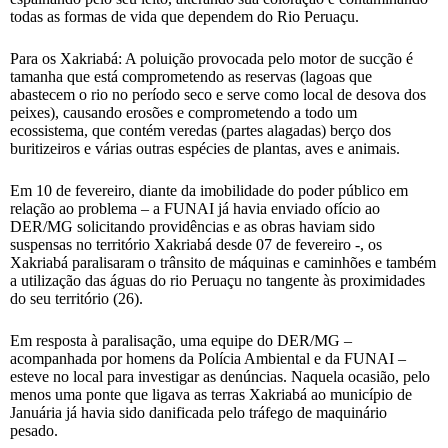
todas as formas de vida que dependem do Rio Peruaçu.
Para os Xakriabá: A poluição provocada pelo motor de sucção é
tamanha que está comprometendo as reservas (lagoas que
abastecem o rio no período seco e serve como local de desova dos
peixes), causando erosões e comprometendo a todo um
ecossistema, que contém veredas (partes alagadas) berço dos
buritizeiros e várias outras espécies de plantas, aves e animais.
Em 10 de fevereiro, diante da imobilidade do poder público em
relação ao problema – a FUNAI já havia enviado ofício ao
DER/MG solicitando providências e as obras haviam sido
suspensas no território Xakriabá desde 07 de fevereiro -, os
Xakriabá paralisaram o trânsito de máquinas e caminhões e também
a utilização das águas do rio Peruaçu no tangente às proximidades
do seu território (26).
Em resposta à paralisação, uma equipe do DER/MG –
acompanhada por homens da Polícia Ambiental e da FUNAI –
esteve no local para investigar as denúncias. Naquela ocasião, pelo
menos uma ponte que ligava as terras Xakriabá ao município de
Januária já havia sido danificada pelo tráfego de maquinário
pesado.