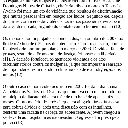
só espancar, tirar as roupas e depois ir embora (9). Para o cacique
Domingos Nunes de Oliveira, chefe da tribo, a morte do Xakriabá
Avelno foi mais um ato de violência que resultou da discriminação
que muitas pessoas têm em relação aos índios. Segundo ele, depois
do crime, com medo da violência, os índios passaram a evitar sair
da área demarcada, fugindo do contato com o homem branco (10).
Os menores foram julgados e condenados, em outubro de 2007, ao
limite máximo de três anos de internação. O outro acusado, porém,
foi absolvido por júri popular, em março de 2008. Devido à falta de
provas, segundo a Promotoria de Justiça, foi posto em liberdade
(11). A decisão fortaleceu os atentados violentos e os atos
discriminatórios contra os indígenas, já que fez imperar a sensação
de impunidade, estimulando o clima na cidade e a indignação dos
índios (12).
O outro caso de homicídio ocorrido em 2007 foi da índia Diana
Almeida dos Santos, de 16 anos, que morava com o namorado no
município de Itacarambi e era mãe de um bebê de apenas três
meses. O proprietário do imóvel, que era alugado, invadiu a casa
para cobrar dívidas e, após uma discussão com os inquilinos,
desferiu uma facada na cabeça da adolescente. A jovem chegou a
ser levada ao hospital, mas não resistiu. O agressor foi preso pela
polícia (13).