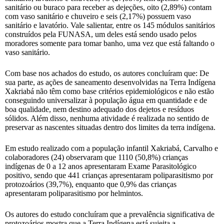
sanitário ou buraco para receber as dejeções, oito (2,89%) contam
com vaso sanitário e chuveiro e seis (2,17%) possuem vaso
sanitário e lavatório. Vale salientar, entre os 145 módulos sanitários
construídos pela FUNASA, um deles está sendo usado pelos
moradores somente para tomar banho, uma vez que está faltando o
vaso sanitário.
Com base nos achados do estudo, os autores concluíram que: De
sua parte, as ações de saneamento desenvolvidas na Terra Indígena
Xakriabá não têm como base critérios epidemiológicos e não estão
conseguindo universalizar à população água em quantidade e de
boa qualidade, nem destino adequado dos dejetos e resíduos
sólidos. Além disso, nenhuma atividade é realizada no sentido de
preservar as nascentes situadas dentro dos limites da terra indígena.
Em estudo realizado com a população infantil Xakriabá, Carvalho e
colaboradores (24) observaram que 1110 (50,8%) crianças
indígenas de 0 a 12 anos apresentaram Exame Parasitológico
positivo, sendo que 441 crianças apresentaram poliparasitismo por
protozoários (39,7%), enquanto que 0,9% das crianças
apresentaram poliparasitismo por helmintos.
Os autores do estudo concluíram que a prevalência significativa de
protozoários mostra que a Terra Indígena está sujeita a