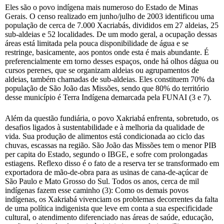
Eles são o povo indígena mais numeroso do Estado de Minas
Gerais. O censo realizado em junho/julho de 2003 identificou uma
população de cerca de 7.000 Xacriabás, divididos em 27 aldeias, 25
sub-aldeias e 52 localidades. De um modo geral, a ocupação dessas
áreas está limitada pela pouca disponibilidade de água e se
restringe, basicamente, aos pontos onde esta é mais abundante. É
preferencialmente em torno desses espaços, onde há olhos dágua ou
cursos perenes, que se organizam aldeias ou agrupamentos de
aldeias, também chamadas de sub-aldeias. Eles constituem 70% da
população de São João das Missões, sendo que 80% do território
desse município é Terra Indígena demarcada pela FUNAI (3 e 7).
Além da questão fundiária, o povo Xakriabá enfrenta, sobretudo, os
desafios ligados à sustentabilidade e à melhoria da qualidade de
vida. Sua produção de alimentos está condicionada ao ciclo das
chuvas, escassas na região. São João das Missões tem o menor PIB
per capita do Estado, segundo o IBGE, e sofre com prolongadas
estiagens. Reflexo disso é o fato de a reserva ter se transformado em
exportadora de mão-de-obra para as usinas de cana-de-açúcar de
São Paulo e Mato Grosso do Sul. Todos os anos, cerca de mil
indígenas fazem esse caminho (3): Como os demais povos
indígenas, os Xakriabá vivenciam os problemas decorrentes da falta
de uma política indigenista que leve em conta a sua especificidade
cultural, o atendimento diferenciado nas áreas de saúde, educação,