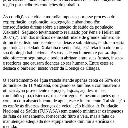
região por melhores condições de trabalho.
As condições de vida e moradia impostas por esse processo de
expropriação, exploração, segregação e abandono têm
consequências diretas sobre a situação de saúde da população
Xakriabá. Segundo levantamento realizado por Pena e Heller, em
2007 (7): Um dos indícios de insalubridade de grande número de
domicílios distribuídos entre as aldeias e sub-aldeias, tendo em vista
que hoje a sociedade Xakriabá é sedentária, está relacionado com a
sua tipologia habitacional. As casas de enchimento e pau-a-pique
não oferecem segurança e podem abrigar, entre suas frestas, insetos
e roedores que causam doenças ao ser humano. Entre estes se
destaca o barbeiro, inseto vetor da Doença de Chagas.
O abastecimento de água tratada atende apenas cerca de 60% dos
domicílios da TI Xakriabá, obrigando as famílias a continuarem a
utilizar água proveniente de poços, lagoas, açudes, minas,
caminhões pipa, cisternas, rios e córregos. E mesmo aqueles que
contam com abastecimento de água, este é intermitente. Tal situação
os expõe às diversas doenças de veiculação hídrica. A Fundação
Nacional de Saúde (FUNASA) tem tentado minimizar os impactos
da falta de saneamento, fornecendo filtro a vela, mas a falta de
manutenção adequada dos equipamentos diminui a eficácia da
medida.