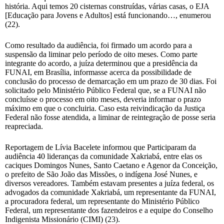
história. Aqui temos 20 cisternas construídas, várias casas, o EJA
[Educação para Jovens e Adultos] está funcionando…, enumerou
(22).
Como resultado da audiência, foi firmado um acordo para a
suspensão da liminar pelo período de oito meses. Como parte
integrante do acordo, a juíza determinou que a presidência da
FUNAI, em Brasília, informasse acerca da possibilidade de
conclusão do processo de demarcação em um prazo de 30 dias. Foi
solicitado pelo Ministério Público Federal que, se a FUNAI não
concluísse o processo em oito meses, deveria informar o prazo
máximo em que o concluiria. Caso esta reivindicação da Justiça
Federal não fosse atendida, a liminar de reintegração de posse seria
reapreciada.
Reportagem de Lívia Bacelete informou que Participaram da
audiência 40 lideranças da comunidade Xakriabá, entre elas os
caciques Domingos Nunes, Santo Caetano e Agenor da Conceição,
o prefeito de São João das Missões, o indígena José Nunes, e
diversos vereadores. Também estavam presentes a juíza federal, os
advogados da comunidade Xakriabá, um representante da FUNAI,
a procuradora federal, um representante do Ministério Público
Federal, um representante dos fazendeiros e a equipe do Conselho
Indigenista Missionário (CIMI) (23).