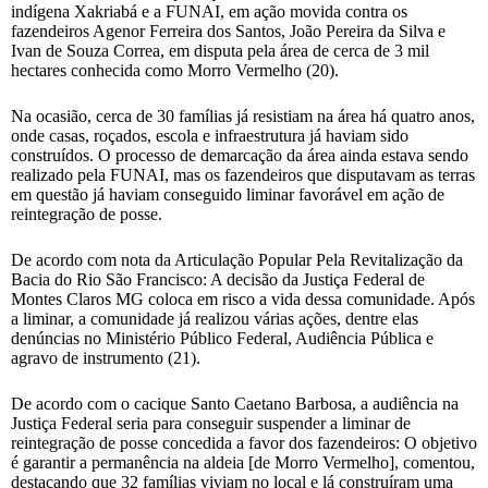
indígena Xakriabá e a FUNAI, em ação movida contra os
fazendeiros Agenor Ferreira dos Santos, João Pereira da Silva e
Ivan de Souza Correa, em disputa pela área de cerca de 3 mil
hectares conhecida como Morro Vermelho (20).
Na ocasião, cerca de 30 famílias já resistiam na área há quatro anos,
onde casas, roçados, escola e infraestrutura já haviam sido
construídos. O processo de demarcação da área ainda estava sendo
realizado pela FUNAI, mas os fazendeiros que disputavam as terras
em questão já haviam conseguido liminar favorável em ação de
reintegração de posse.
De acordo com nota da Articulação Popular Pela Revitalização da
Bacia do Rio São Francisco: A decisão da Justiça Federal de
Montes Claros MG coloca em risco a vida dessa comunidade. Após
a liminar, a comunidade já realizou várias ações, dentre elas
denúncias no Ministério Público Federal, Audiência Pública e
agravo de instrumento (21).
De acordo com o cacique Santo Caetano Barbosa, a audiência na
Justiça Federal seria para conseguir suspender a liminar de
reintegração de posse concedida a favor dos fazendeiros: O objetivo
é garantir a permanência na aldeia [de Morro Vermelho], comentou,
destacando que 32 famílias viviam no local e lá construíram uma