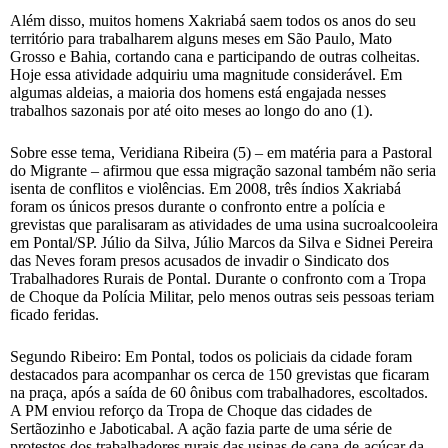
Além disso, muitos homens Xakriabá saem todos os anos do seu
território para trabalharem alguns meses em São Paulo, Mato
Grosso e Bahia, cortando cana e participando de outras colheitas.
Hoje essa atividade adquiriu uma magnitude considerável. Em
algumas aldeias, a maioria dos homens está engajada nesses
trabalhos sazonais por até oito meses ao longo do ano (1).
Sobre esse tema, Veridiana Ribeira (5) – em matéria para a Pastoral
do Migrante – afirmou que essa migração sazonal também não seria
isenta de conflitos e violências. Em 2008, três índios Xakriabá
foram os únicos presos durante o confronto entre a polícia e
grevistas que paralisaram as atividades de uma usina sucroalcooleira
em Pontal/SP. Júlio da Silva, Júlio Marcos da Silva e Sidnei Pereira
das Neves foram presos acusados de invadir o Sindicato dos
Trabalhadores Rurais de Pontal. Durante o confronto com a Tropa
de Choque da Polícia Militar, pelo menos outras seis pessoas teriam
ficado feridas.
Segundo Ribeiro: Em Pontal, todos os policiais da cidade foram
destacados para acompanhar os cerca de 150 grevistas que ficaram
na praça, após a saída de 60 ônibus com trabalhadores, escoltados.
A PM enviou reforço da Tropa de Choque das cidades de
Sertãozinho e Jaboticabal. A ação fazia parte de uma série de
protestos dos trabalhadores rurais das usinas de cana-de-açúcar da