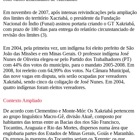
Em novembro de 2007, após intensas reivindicações pela ampliação
dos limites do território Xacriabá, o presidente da Fundação
Nacional do Índio (Funai) assinou portaria criando o GT Xakriabá,
com prazo de 180 dias para entrega do relatório circunstanciado de
revisão dos limites (3).
Em 2004, pela primeira vez, um indígena foi eleito prefeito de São
João das Missões e em Minas Gerais. O professor indígena José
Nunes de Oliveira elegeu-se pelo Partido dos Trabalhadores (PT)
com 44% dos votos do município, para o mandato 2005-2008. Em
2008, foi reeleito com 64,99% dos votos. Na Câmara Municipal,
das nove vagas em disputa, seis serão ocupadas por vereadores
Xakriabá, sendo cinco da coligação de José Nunes. Em 2004,
quatro indígenas foram eleitos vereadores.
Contexto Ampliado
De acordo com Clementino e Monte-Mór: Os Xakriabá pertencem
ao grupo linguístico Macro-Gê, divisão Akuê, composto por
habitantes das terras entre as Bacias dos rios São Francisco,
Tocantins, Araguaia e Rio das Mortes, dispersos numa área que
englobaria partes dos Estados de Minas Gerais, Goiás e Maranhão.
Os grupos às margens do Tocantins seriam os Xerente; os que