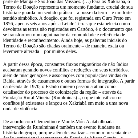
parte de Manga e São João das Missões. (…) Para os Xakriabá, o
Termo de Doação representa um momento fundante, crucial de sua
história e guarda um sentido prático – a posse da terra – e um forte
sentido simbólico. A doação, que foi registrada em Ouro Preto em
1856, apenas seis anos após a Lei de Terras que estabelecia como
devolutas as terras não registradas em Cartório, é o documento que
se transformou num aglutinador da comunidade e referência de
identidade e reconhecimento. Ainda hoje, as palavras iniciais do
Termo de Doação são citadas oralmente – de maneira exata ou
levemente alterada – por muitos deles.
A partir dessa época, constantes fluxos migratórios de não índios
acabaram gerando novos conflitos e reduções em seus territórios,
além de miscigenações e associações com populações vindas da
Bahia, através de casamentos e outras formas de integração. A partir
da década de 1970, o Estado mineiro passou a atuar como
catalisador do processo de colonização da região – através da
Fundação Rural Mineira (Ruralminas) -, o que intensificou os
conflitos já existentes e lançou os Xakriabá em meio a uma nova
onda de violência.
De acordo com Clementino e Monte-Mór: A atabalhoada
intervenção da Ruralminas é também um evento fundante na
história do grupo, porque além de avalizar – como representante e