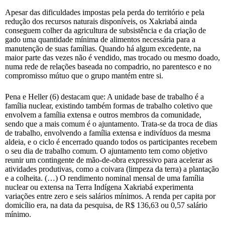
Apesar das dificuldades impostas pela perda do território e pela
redução dos recursos naturais disponíveis, os Xakriabá ainda
conseguem colher da agricultura de subsistência e da criação de
gado uma quantidade mínima de alimentos necessária para a
manutenção de suas famílias. Quando há algum excedente, na
maior parte das vezes não é vendido, mas trocado ou mesmo doado,
numa rede de relações baseada no compadrio, no parentesco e no
compromisso mútuo que o grupo mantém entre si.
Pena e Heller (6) destacam que: A unidade base de trabalho é a
família nuclear, existindo também formas de trabalho coletivo que
envolvem a família extensa e outros membros da comunidade,
sendo que a mais comum é o ajuntamento. Trata-se da troca de dias
de trabalho, envolvendo a família extensa e indivíduos da mesma
aldeia, e o ciclo é encerrado quando todos os participantes recebem
o seu dia de trabalho comum. O ajuntamento tem como objetivo
reunir um contingente de mão-de-obra expressivo para acelerar as
atividades produtivas, como a coivara (limpeza da terra) a plantação
e a colheita. (…) O rendimento nominal mensal de uma família
nuclear ou extensa na Terra Indígena Xakriabá experimenta
variações entre zero e seis salários mínimos. A renda per capita por
domicílio era, na data da pesquisa, de R$ 136,63 ou 0,57 salário
mínimo.