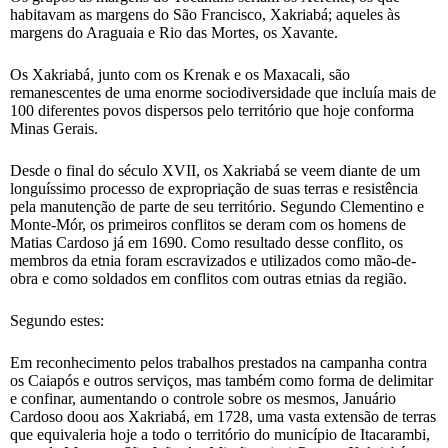
habitavam as margens do São Francisco, Xakriabá; aqueles às
margens do Araguaia e Rio das Mortes, os Xavante.
Os Xakriabá, junto com os Krenak e os Maxacali, são
remanescentes de uma enorme sociodiversidade que incluía mais de
100 diferentes povos dispersos pelo território que hoje conforma
Minas Gerais.
Desde o final do século XVII, os Xakriabá se veem diante de um
longuíssimo processo de expropriação de suas terras e resistência
pela manutenção de parte de seu território. Segundo Clementino e
Monte-Mór, os primeiros conflitos se deram com os homens de
Matias Cardoso já em 1690. Como resultado desse conflito, os
membros da etnia foram escravizados e utilizados como mão-de-
obra e como soldados em conflitos com outras etnias da região.
Segundo estes:
Em reconhecimento pelos trabalhos prestados na campanha contra
os Caiapós e outros serviços, mas também como forma de delimitar
e confinar, aumentando o controle sobre os mesmos, Januário
Cardoso doou aos Xakriabá, em 1728, uma vasta extensão de terras
que equivaleria hoje a todo o território do município de Itacarambi,