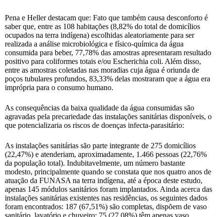
Pena e Heller destacam que: Fato que também causa desconforto é
saber que, entre as 108 habitações (8,82% do total de domicílios
ocupados na terra indígena) escolhidas aleatoriamente para ser
realizada a análise microbiológica e físico-química da água
consumida para beber, 77,78% das amostras apresentaram resultado
positivo para coliformes totais e/ou Escherichia coli. Além disso,
entre as amostras coletadas nas moradias cuja água é oriunda de
poços tubulares profundos, 83,33% delas mostraram que a água era
imprópria para o consumo humano.
As consequências da baixa qualidade da água consumidas são
agravadas pela precariedade das instalações sanitárias disponíveis, o
que potencializaria os riscos de doenças infecta-parasitário:
As instalações sanitárias são parte integrante de 275 domicílios
(22,47%) e atenderiam, aproximadamente, 1.466 pessoas (22,76%
da população total). Indubitavelmente, um número bastante
modesto, principalmente quando se constata que nos quatro anos de
atuação da FUNASA na terra indígena, até a época deste estudo,
apenas 145 módulos sanitários foram implantados. Ainda acerca das
instalações sanitárias existentes nas residências, os seguintes dados
foram encontrados: 187 (67,51%) são completas, dispõem de vaso
sanitário, lavatório e chuveiro; 75 (27,08%) têm apenas vaso