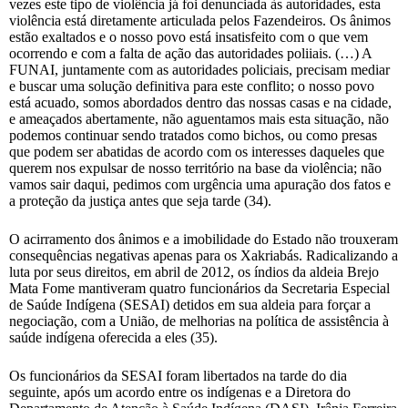
vezes este tipo de violência já foi denunciada às autoridades, esta
violência está diretamente articulada pelos Fazendeiros. Os ânimos
estão exaltados e o nosso povo está insatisfeito com o que vem
ocorrendo e com a falta de ação das autoridades poliiais. (…) A
FUNAI, juntamente com as autoridades policiais, precisam mediar
e buscar uma solução definitiva para este conflito; o nosso povo
está acuado, somos abordados dentro das nossas casas e na cidade,
e ameaçados abertamente, não aguentamos mais esta situação, não
podemos continuar sendo tratados como bichos, ou como presas
que podem ser abatidas de acordo com os interesses daqueles que
querem nos expulsar de nosso território na base da violência; não
vamos sair daqui, pedimos com urgência uma apuração dos fatos e
a proteção da justiça antes que seja tarde (34).
O acirramento dos ânimos e a imobilidade do Estado não trouxeram
consequências negativas apenas para os Xakriabás. Radicalizando a
luta por seus direitos, em abril de 2012, os índios da aldeia Brejo
Mata Fome mantiveram quatro funcionários da Secretaria Especial
de Saúde Indígena (SESAI) detidos em sua aldeia para forçar a
negociação, com a União, de melhorias na política de assistência à
saúde indígena oferecida a eles (35).
Os funcionários da SESAI foram libertados na tarde do dia
seguinte, após um acordo entre os indígenas e a Diretora do