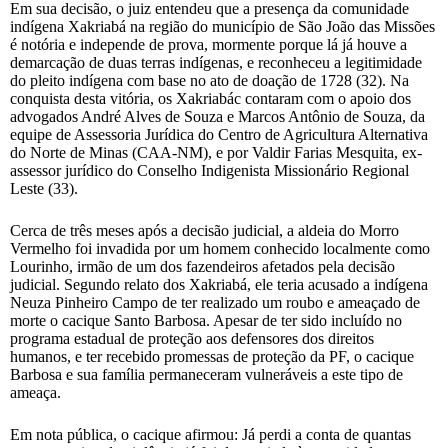
Em sua decisão, o juiz entendeu que a presença da comunidade
indígena Xakriabá na região do município de São João das Missões
é notória e independe de prova, mormente porque lá já houve a
demarcação de duas terras indígenas, e reconheceu a legitimidade
do pleito indígena com base no ato de doação de 1728 (32). Na
conquista desta vitória, os Xakriabác contaram com o apoio dos
advogados André Alves de Souza e Marcos Antônio de Souza, da
equipe de Assessoria Jurídica do Centro de Agricultura Alternativa
do Norte de Minas (CAA-NM), e por Valdir Farias Mesquita, ex-
assessor jurídico do Conselho Indigenista Missionário Regional
Leste (33).
Cerca de três meses após a decisão judicial, a aldeia do Morro
Vermelho foi invadida por um homem conhecido localmente como
Lourinho, irmão de um dos fazendeiros afetados pela decisão
judicial. Segundo relato dos Xakriabá, ele teria acusado a indígena
Neuza Pinheiro Campo de ter realizado um roubo e ameaçado de
morte o cacique Santo Barbosa. Apesar de ter sido incluído no
programa estadual de proteção aos defensores dos direitos
humanos, e ter recebido promessas de proteção da PF, o cacique
Barbosa e sua família permaneceram vulneráveis a este tipo de
ameaça.
Em nota pública, o cacique afirmou: Já perdi a conta de quantas