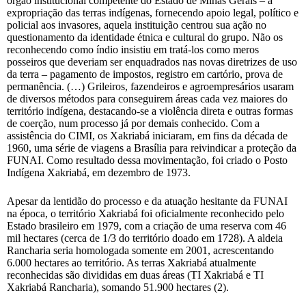
órgão institucional competente do Estado de Minas Gerais – a
expropriação das terras indígenas, fornecendo apoio legal, político e
policial aos invasores, aquela instituição centrou sua ação no
questionamento da identidade étnica e cultural do grupo. Não os
reconhecendo como índio insistiu em tratá-los como meros
posseiros que deveriam ser enquadrados nas novas diretrizes de uso
da terra – pagamento de impostos, registro em cartório, prova de
permanência. (…) Grileiros, fazendeiros e agroempresários usaram
de diversos métodos para conseguirem áreas cada vez maiores do
território indígena, destacando-se a violência direta e outras formas
de coerção, num processo já por demais conhecido. Com a
assistência do CIMI, os Xakriabá iniciaram, em fins da década de
1960, uma série de viagens a Brasília para reivindicar a proteção da
FUNAI. Como resultado dessa movimentação, foi criado o Posto
Indígena Xakriabá, em dezembro de 1973.
Apesar da lentidão do processo e da atuação hesitante da FUNAI
na época, o território Xakriabá foi oficialmente reconhecido pelo
Estado brasileiro em 1979, com a criação de uma reserva com 46
mil hectares (cerca de 1/3 do território doado em 1728). A aldeia
Rancharia seria homologada somente em 2001, acrescentando
6.000 hectares ao território. As terras Xakriabá atualmente
reconhecidas são divididas em duas áreas (TI Xakriabá e TI
Xakriabá Rancharia), somando 51.900 hectares (2).