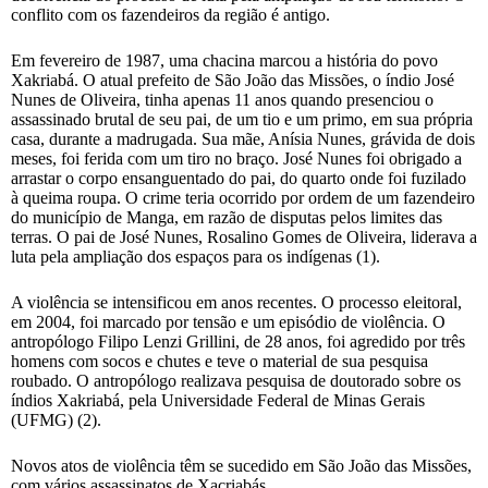
conflito com os fazendeiros da região é antigo.
Em fevereiro de 1987, uma chacina marcou a história do povo
Xakriabá. O atual prefeito de São João das Missões, o índio José
Nunes de Oliveira, tinha apenas 11 anos quando presenciou o
assassinado brutal de seu pai, de um tio e um primo, em sua própria
casa, durante a madrugada. Sua mãe, Anísia Nunes, grávida de dois
meses, foi ferida com um tiro no braço. José Nunes foi obrigado a
arrastar o corpo ensanguentado do pai, do quarto onde foi fuzilado
à queima roupa. O crime teria ocorrido por ordem de um fazendeiro
do município de Manga, em razão de disputas pelos limites das
terras. O pai de José Nunes, Rosalino Gomes de Oliveira, liderava a
luta pela ampliação dos espaços para os indígenas (1).
A violência se intensificou em anos recentes. O processo eleitoral,
em 2004, foi marcado por tensão e um episódio de violência. O
antropólogo Filipo Lenzi Grillini, de 28 anos, foi agredido por três
homens com socos e chutes e teve o material de sua pesquisa
roubado. O antropólogo realizava pesquisa de doutorado sobre os
índios Xakriabá, pela Universidade Federal de Minas Gerais
(UFMG) (2).
Novos atos de violência têm se sucedido em São João das Missões,
com vários assassinatos de Xacriabás.