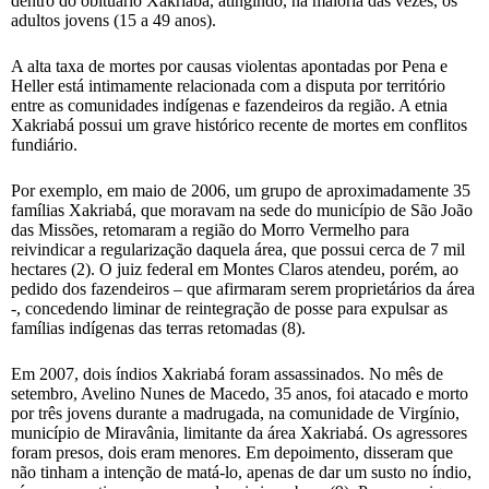
dentro do obituário Xakriabá, atingindo, na maioria das vezes, os
adultos jovens (15 a 49 anos).
A alta taxa de mortes por causas violentas apontadas por Pena e
Heller está intimamente relacionada com a disputa por território
entre as comunidades indígenas e fazendeiros da região. A etnia
Xakriabá possui um grave histórico recente de mortes em conflitos
fundiário.
Por exemplo, em maio de 2006, um grupo de aproximadamente 35
famílias Xakriabá, que moravam na sede do município de São João
das Missões, retomaram a região do Morro Vermelho para
reivindicar a regularização daquela área, que possui cerca de 7 mil
hectares (2). O juiz federal em Montes Claros atendeu, porém, ao
pedido dos fazendeiros – que afirmaram serem proprietários da área
-, concedendo liminar de reintegração de posse para expulsar as
famílias indígenas das terras retomadas (8).
Em 2007, dois índios Xakriabá foram assassinados. No mês de
setembro, Avelino Nunes de Macedo, 35 anos, foi atacado e morto
por três jovens durante a madrugada, na comunidade de Virgínio,
município de Miravânia, limitante da área Xakriabá. Os agressores
foram presos, dois eram menores. Em depoimento, disseram que
não tinham a intenção de matá-lo, apenas de dar um susto no índio,