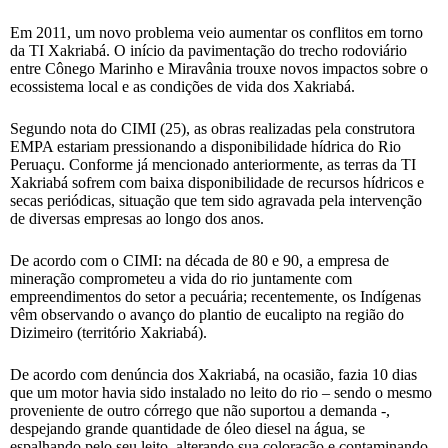
Em 2011, um novo problema veio aumentar os conflitos em torno
da TI Xakriabá. O início da pavimentação do trecho rodoviário
entre Cônego Marinho e Miravânia trouxe novos impactos sobre o
ecossistema local e as condições de vida dos Xakriabá.
Segundo nota do CIMI (25), as obras realizadas pela construtora
EMPA estariam pressionando a disponibilidade hídrica do Rio
Peruaçu. Conforme já mencionado anteriormente, as terras da TI
Xakriabá sofrem com baixa disponibilidade de recursos hídricos e
secas periódicas, situação que tem sido agravada pela intervenção
de diversas empresas ao longo dos anos.
De acordo com o CIMI: na década de 80 e 90, a empresa de
mineração comprometeu a vida do rio juntamente com
empreendimentos do setor a pecuária; recentemente, os Indígenas
vêm observando o avanço do plantio de eucalipto na região do
Dizimeiro (território Xakriabá).
De acordo com denúncia dos Xakriabá, na ocasião, fazia 10 dias
que um motor havia sido instalado no leito do rio – sendo o mesmo
proveniente de outro córrego que não suportou a demanda -,
despejando grande quantidade de óleo diesel na água, se
espalhando pelo seu leito, alterando sua coloração e contaminando