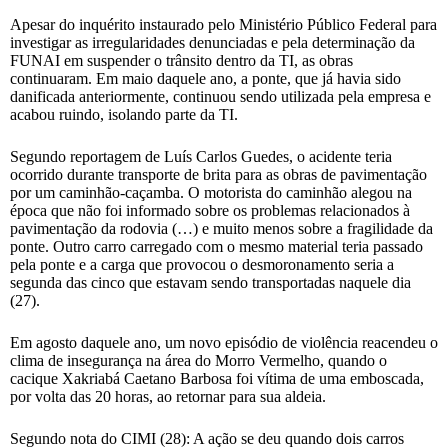
Apesar do inquérito instaurado pelo Ministério Público Federal para
investigar as irregularidades denunciadas e pela determinação da
FUNAI em suspender o trânsito dentro da TI, as obras
continuaram. Em maio daquele ano, a ponte, que já havia sido
danificada anteriormente, continuou sendo utilizada pela empresa e
acabou ruindo, isolando parte da TI.
Segundo reportagem de Luís Carlos Guedes, o acidente teria
ocorrido durante transporte de brita para as obras de pavimentação
por um caminhão-caçamba. O motorista do caminhão alegou na
época que não foi informado sobre os problemas relacionados à
pavimentação da rodovia (…) e muito menos sobre a fragilidade da
ponte. Outro carro carregado com o mesmo material teria passado
pela ponte e a carga que provocou o desmoronamento seria a
segunda das cinco que estavam sendo transportadas naquele dia
(27).
Em agosto daquele ano, um novo episódio de violência reacendeu o
clima de insegurança na área do Morro Vermelho, quando o
cacique Xakriabá Caetano Barbosa foi vítima de uma emboscada,
por volta das 20 horas, ao retornar para sua aldeia.
Segundo nota do CIMI (28): A ação se deu quando dois carros