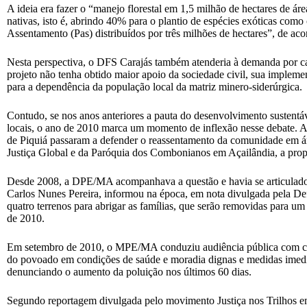
A ideia era fazer o “manejo florestal em 1,5 milhão de hectares de á
nativas, isto é, abrindo 40% para o plantio de espécies exóticas como
Assentamento (Pas) distribuídos por três milhões de hectares”, de ac
Nesta perspectiva, o DFS Carajás também atenderia à demanda por ca
projeto não tenha obtido maior apoio da sociedade civil, sua impleme
para a dependência da população local da matriz minero-siderúrgica.
Contudo, se nos anos anteriores a pauta do desenvolvimento sustentáve
locais, o ano de 2010 marca um momento de inflexão nesse debate. A
de Piquiá passaram a defender o reassentamento da comunidade em ár
Justiça Global e da Paróquia dos Combonianos em Açailândia, a propo
Desde 2008, a DPE/MA acompanhava a questão e havia se articulado com
Carlos Nunes Pereira, informou na época, em nota divulgada pela Defe
quatro terrenos para abrigar as famílias, que serão removidas para um
de 2010.
Em setembro de 2010, o MPE/MA conduziu audiência pública com cerca
do povoado em condições de saúde e moradia dignas e medidas imedia
denunciando o aumento da poluição nos últimos 60 dias.
Segundo reportagem divulgada pelo movimento Justiça nos Trilhos e