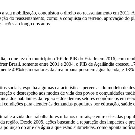
 sua mobilização, conquistou o direito ao reassentamento em 2011. A pa
ação do reassentamento, como: a conquista do terreno, aprovação do pla
estações ao longo dos anos.
dia, o que fez do município o 10º do PIB do Estado em 2016, com renda
ter Brasil, somente entre 2001 e 2004, o PIB de Açailândia cresceu 1
omente 49%dos moradores da área urbana possuem água tratada, e 13% d
litos sociais, espelha algumas características perversas do modelo de d
ração e desrespeito aos modos de vida dos povos e comunidades tradici
ca dos habitantes da região e dos demais setores econômicos em relação
i condições para atender às demandas populares por educação, saúde 
ural e a vida dos trabalhadores urbanos e rurais, e entre estes das pop
 da região. Desde 2005, ações buscando a reparação dos impactos e pre
pela poluição do ar e da água a que estão submetidas, como aponta notíc