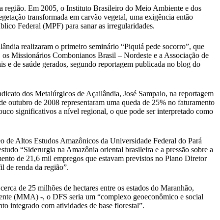
na região. Em 2005, o Instituto Brasileiro do Meio Ambiente e dos
getação transformada em carvão vegetal, uma exigência então
lico Federal (MPF) para sanar as irregularidades.
ndia realizaram o primeiro seminário “Piquiá pede socorro”, que
o, os Missionários Combonianos Brasil – Nordeste e a Associação de
ais e de saúde gerados, segundo reportagem publicada no blog do
ndicato dos Metalúrgicos de Açailândia, José Sampaio, na reportagem
31 de outubro de 2008 representaram uma queda de 25% no faturamento
co significativos a nível regional, o que pode ser interpretado como
eo de Altos Estudos Amazônicos da Universidade Federal do Pará
do “Siderurgia na Amazônia oriental brasileira e a pressão sobre a
imento de 21,6 mil empregos que estavam previstos no Plano Diretor
l de renda da região”.
e cerca de 25 milhões de hectares entre os estados do Maranhão,
mbiente (MMA) -, o DFS seria um “complexo geoeconômico e social
to integrado com atividades de base florestal”.