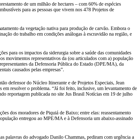
eflorestamento de um milhão de hectares – com 60% de espécies
combustíveis para as pessoas que vivem nos 478 Projetos de
matamento da vegetação nativa para produção de carvão. Embora o
minação do trabalho em condições análogas à escravidão na região, e
luções para os impactos da siderurgia sobre a saúde das comunidades
os movimentos representativos da (ou articulados com a) população
 representantes da Defensoria Pública do Estado (DPE/MA), da
entais causados pelas empresas”.
ão defensor do Núcleo Itinerante e de Projetos Especiais, Jean
 em resolver o problema. “Já foi feito, inclusive, um levantamento de
ndo reportagem publicada no site Jus Brasil Notícias em 19 de julho
ões dos moradores de Piquiá de Baixo; entre elas: reassentamento
 A população entregou ao MPE/MA e à Defensoria um abaixo-assinado
 das palavras do advogado Danilo Chammas, pediram com urgência a