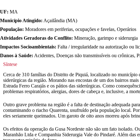
UF:
MA
Município Atingido:
Açailândia (MA)
População:
Moradores em periferias, ocupações e favelas, Operários
Atividades Geradoras do Conflito:
Mineração, garimpo e siderurgia
Impactos Socioambientais:
Falta / irregularidade na autorização ou l
Danos à Saúde:
Acidentes, Doenças não transmissíveis ou crônicas, P
Síntese
Cerca de 310 famílias do Distrito de Piquiá, localizado no municípi
siderúrgicas da região. Morando nas encostas de um dos bairros mais
Estrada Ferro Carajás e os pátios das siderúrgicas. Como consequênci
problemas respiratórios, alergias, dores de cabeça e, inclusive, a mor
Outro grave problema na região é a falta de destinação adequada para
contaminando o riacho Quarenta, usufruído pela população local. Por c
eles seriamente queimados. Um garoto de oito anos morreu após brin
Os efeitos da operação da Gusa Nordeste não são um fato isolado.
Maranhão Ltda e Companhia Siderurgia Vale do Pindaré. Além das empre