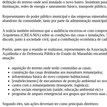
definição do terreno onde será instalado o novo bairro. Insistiram par
iluminação, redes de energia e saneamento básico, transporte público, 
Representantes do poder público municipal e das empresas mineradora
abandono da comunidade, tanto por parte da administração municipa
A notícia também informou que a audiência encerrou-se com compromi
Arquitetura (CREA/MA) sobre as condições das casas e instalações
discutir, junto à sociedade civil, qual a contribuição econômica de c
Porém, antes que a reunião se realizasse, representantes da Associa
Açailândia e da Defensoria Pública do Estado do Maranhão encaminhar
atuação:
aquisição do terreno onde serão construídas as casas;
construção das casas destinadas aos moradores remanejados;
infraestrutura básica do novo conjunto habitacional;
[estabelecimento] de mecanismos de proteção ambiental no nov
custos com o remanejamento (transporte, logística);
ações sociais emergenciais (saúde, educação ambiental etc) e
programa de amparo emergencial aos grupos que tiverem suas a
Segundo eles, tais ações deveriam ter como principais diretrizes: