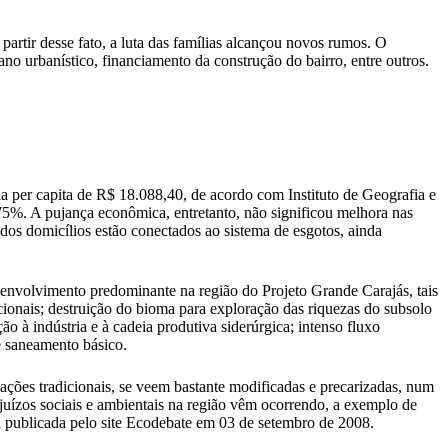
rtir desse fato, a luta das famílias alcançou novos rumos. O
no urbanístico, financiamento da construção do bairro, entre outros.
 per capita de R$ 18.088,40, de acordo com Instituto de Geografia e
75%. A pujança econômica, entretanto, não significou melhora nas
os domicílios estão conectados ao sistema de esgotos, ainda
esenvolvimento predominante na região do Projeto Grande Carajás, tais
onais; destruição do bioma para exploração das riquezas do subsolo
 à indústria e à cadeia produtiva siderúrgica; intenso fluxo
e saneamento básico.
ulações tradicionais, se veem bastante modificadas e precarizadas, num
juízos sociais e ambientais na região vêm ocorrendo, a exemplo de
ia publicada pelo site Ecodebate em 03 de setembro de 2008.