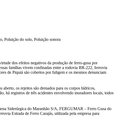
co, Poluição do solo, Poluição sonora
irtude dos efeitos negativos da produção de ferro-gusa por
ssas famílias vivem confinadas entre a rodovia BR-222, ferrovia
radores de Piquiá são cobertos por fuligem e os mesmos denunciam
aberto, os rejeitos são drenados para os corpos hídricos,
ão, há registros de três acidentes envolvendo moradores locais, todos
/A, Viena Siderúrgica do Maranhão S/A, FERGUMAR – Ferro Gusa do
rrovia Estrada de Ferro Carajás, utilizada pela empresa para