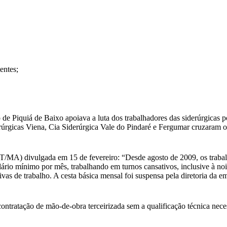
entes;
 de Piquiá de Baixo apoiava a luta dos trabalhadores das siderúrgicas 
rúrgicas Viena, Cia Siderúrgica Vale do Pindaré e Fergumar cruzaram os
MA) divulgada em 15 de fevereiro: “Desde agosto de 2009, os trabalha
ário mínimo por mês, trabalhando em turnos cansativos, inclusive à no
vas de trabalho. A cesta básica mensal foi suspensa pela diretoria da 
ontratação de mão-de-obra terceirizada sem a qualificação técnica neces