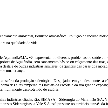
icenciamento ambiental, Poluição atmosférica, Poluição de recurso hídri
iora na qualidade de vida
o de Açailândia/MA, vêm apresentando diversos problemas de saúde em v
 pobres de Açailândia, sem saneamento básico ou calçamento das ruas, e
a desta e de outras indústrias similares, os quintais das casas dos mo
te de uma criança.
 a escória da produção siderúrgica. Despejados em grandes montes a céu 
onta das altas temperaturas iniciais da escória e da sua grande exposiç
car num monte desprotegido de escória.
 Outras indústrias citadas são: SIMASA – Siderurgia do Maranhão S
sas Siderúrgicas, a Vale S.A está presente no território através da fe