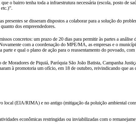
a que o bairro tenha toda a infraestrutura necessária (escola, posto de 
etc.)”.
s presentes se disseram dispostos a colaborar para a solução do probl
l quanto dos empreendedores.
ssos concretos: um prazo de 20 dias para permitir às partes a análise
. Novamente com a coordenação do MPE/MA, as empresas e o município
ada parte e qual o plano de ação para o reassentamento do povoado, com 
ção de Moradores de Piquiá, Paróquia São João Batista, Campanha Justi
am à promotoria um ofício, em 18 de outubro, reivindicando que as di
o local (EIA/RIMA) e no antigo (mitigação da poluição ambiental cons
tividades econômicas restringidas ou inviabilizadas com o remanejame