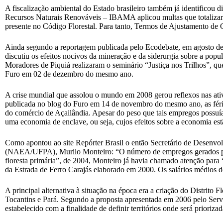
A fiscalização ambiental do Estado brasileiro também já identificou 
Recursos Naturais Renováveis – IBAMA aplicou multas que totalizar
presente no Código Florestal. Para tanto, Termos de Ajustamento de 
Ainda segundo a reportagem publicada pelo Ecodebate, em agosto de 
discutiu os efeitos nocivos da mineração e da siderurgia sobre a po
Moradores de Piquiá realizaram o seminário “Justiça nos Trilhos”, q
Furo em 02 de dezembro do mesmo ano.
A crise mundial que assolou o mundo em 2008 gerou reflexos nas ati
publicada no blog do Furo em 14 de novembro do mesmo ano, as féria
do comércio de Açailândia. Apesar do peso que tais empregos possuíam
uma economia de enclave, ou seja, cujos efeitos sobre a economia estã
Como apontou ao site Repórter Brasil o então Secretário de Desenv
(NAEA/UFPA), Murilo Monteiro: “O número de empregos gerados pelo s
floresta primária”, de 2004, Monteiro já havia chamado atenção para 
da Estrada de Ferro Carajás elaborado em 2000. Os salários médios d
A principal alternativa à situação na época era a criação do Distrito
Tocantins e Pará. Segundo a proposta apresentada em 2006 pelo Ser
estabelecido com a finalidade de definir territórios onde será priori