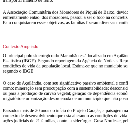
transportar minério de ferro.
A Associação Comunitária dos Moradores de Piquiá de Baixo, devido a
enfrentamento então, dos moradores, passou a ser o foco na concretiz
Para conquistarem esses objetivos, as famílias fizeram diversas manif
Contexto Ampliado
O principal polo siderúrgico do Maranhão está localizado em Açailân
Estatística (IBGE). Segundo reportagem da Agência de Notícias Repór
condições de vida da população local. Estima-se que no município s
segundo o IBGE.
O caso de Açailândia, com seu significativo passivo ambiental e conf
como: mineração sem preocupação com a sustentabilidade; desconside
ou para a produção de carvão vegetal; geração de dependência econômi
migratório e urbanização desordenada de um município que não possu
Passados mais de 20 anos do início do Projeto Carajás, a paisagem nat
contexto de desenvolvimento que está alterando as condições de vida
ações judiciais de 21 famílias, contra a siderúrgica Gusa Nordeste, 