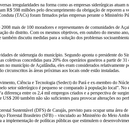
diversas irregularidades na forma como as empresas siderúrgicas atuam 
am R$ 598 milhões pelo descumprimento da obrigação de reporem a ve
Conduta (TACs) foram firmados pelas empresas perante o Ministério Púb
2008 mais de 100 moradores e representantes de comunidades de Açailâ
pulação do distrito. Com os mesmos objetivos, em outubro do mesmo an
ue também discutiu medidas para a solução dos problemas socioambient
vidades de siderurgia do município. Segundo aponta o presidente do Si
s coletivas concedidas para 20% dos operários guseiros a partir de 
 no município de Açailândia, eles eram considerados relativamente pou
o circunscritos às áreas próximas aos locais onde estão instaladas.
olvimento, Ciência e Tecnologia (Sedect) do Pará e ex-membro do Núcl
etor siderúrgico é pequeno se comparado à população local”. No estu
“a diferença entre os 2,4 mil empregos criados e a perspectiva de surg
e US$ 200 também não são suficientes para provocar alterações no perfi
 Florestal Sustentável (DFS) de Carajás, previsto para ocupar uma área d
viço Florestal Brasileiro (SFB) – vinculado ao Ministério do Meio A
zada a implementação de políticas públicas que estimulem o desenvolvimen