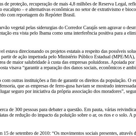
reas de proteção, recuperação de mais 4,8 milhões de Reserva Legal, r
 o eucalipto – e alternativas econômicas no setor de extrativismo e bio
ordo com reportagem do Repórter Brasil.
rvão vegetal pelas siderurgias do Corredor Carajás sem agravar o des
ntação era vista pelo Ibama como uma interferência positiva para a eli
l estava direcionando os projetos estatais a respeito das possíveis so
 partir de ação impetrada pelo Ministério Público Estadual (MPE/MA), 
ea de maior salubridade à custa das empresas poluidoras. Apoiada por
sta visava “garantir a reparação dos danos sociais, econômicos e ambi
 outras instituições a fim de garantir os direitos da população. O ent
nsoria, que as empresas de ferro-gusa haviam se mostrado interessadas
 lugar seguro por iniciativa da própria associação dos moradores”, segu
 de 300 pessoas para debater a questão. Em pauta, várias reivindicaç
tas de redução do impacto da poluição sobre o ar, os rios e o solo.
m 15 de setembro de 2010: “Os movimentos sociais presentes, através