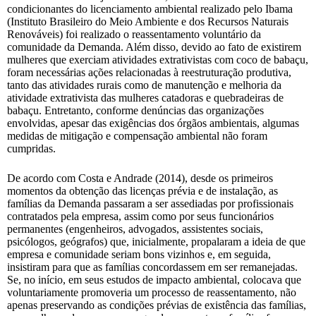
condicionantes do licenciamento ambiental realizado pelo Ibama
(Instituto Brasileiro do Meio Ambiente e dos Recursos Naturais
Renováveis) foi realizado o reassentamento voluntário da
comunidade da Demanda. Além disso, devido ao fato de existirem
mulheres que exerciam atividades extrativistas com coco de babaçu,
foram necessárias ações relacionadas à reestruturação produtiva,
tanto das atividades rurais como de manutenção e melhoria da
atividade extrativista das mulheres catadoras e quebradeiras de
babaçu. Entretanto, conforme denúncias das organizações
envolvidas, apesar das exigências dos órgãos ambientais, algumas
medidas de mitigação e compensação ambiental não foram
cumpridas.
De acordo com Costa e Andrade (2014), desde os primeiros
momentos da obtenção das licenças prévia e de instalação, as
famílias da Demanda passaram a ser assediadas por profissionais
contratados pela empresa, assim como por seus funcionários
permanentes (engenheiros, advogados, assistentes sociais,
psicólogos, geógrafos) que, inicialmente, propalaram a ideia de que
empresa e comunidade seriam bons vizinhos e, em seguida,
insistiram para que as famílias concordassem em ser remanejadas.
Se, no início, em seus estudos de impacto ambiental, colocava que
voluntariamente promoveria um processo de reassentamento, não
apenas preservando as condições prévias de existência das famílias,