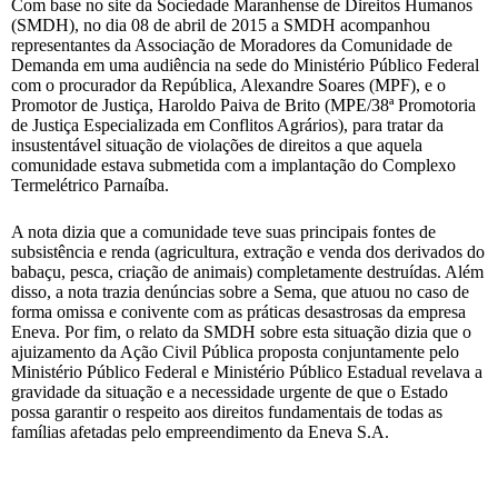
Com base no site da Sociedade Maranhense de Direitos Humanos
(SMDH), no dia 08 de abril de 2015 a SMDH acompanhou
representantes da Associação de Moradores da Comunidade de
Demanda em uma audiência na sede do Ministério Público Federal
com o procurador da República, Alexandre Soares (MPF), e o
Promotor de Justiça, Haroldo Paiva de Brito (MPE/38ª Promotoria
de Justiça Especializada em Conflitos Agrários), para tratar da
insustentável situação de violações de direitos a que aquela
comunidade estava submetida com a implantação do Complexo
Termelétrico Parnaíba.
A nota dizia que a comunidade teve suas principais fontes de
subsistência e renda (agricultura, extração e venda dos derivados do
babaçu, pesca, criação de animais) completamente destruídas. Além
disso, a nota trazia denúncias sobre a Sema, que atuou no caso de
forma omissa e conivente com as práticas desastrosas da empresa
Eneva. Por fim, o relato da SMDH sobre esta situação dizia que o
ajuizamento da Ação Civil Pública proposta conjuntamente pelo
Ministério Público Federal e Ministério Público Estadual revelava a
gravidade da situação e a necessidade urgente de que o Estado
possa garantir o respeito aos direitos fundamentais de todas as
famílias afetadas pelo empreendimento da Eneva S.A.