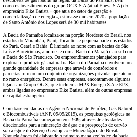
descoberta de gás natural na região da Bacia do Parnaíba, bem
como os investimentos do grupo OGX S.A (atual Eneva S.A) do
empresário Eike Batista – que atua no setor de geração e
comercialização de energia -, estima-se que em 2020 a população
de Santo Antônio dos Lopes será de 30 mil habitantes.
A Bacia do Parnaíba localiza-se na porção Nordeste do Brasil, nos
estados do Maranhão, Piauí, Tocantins e pequena parte nos estados
do Pará, Ceará e Bahia. É limitada ao norte com as bacias de São
Luís e Barreirinhas, a noroeste com a Bacia do Marajó e ao sul com
a Bacia do São Francisco. Os empreendimentos planejados para
explorar e produzir gás natural na Bacia do Parnaíba envolvem uma
grande quantidade de empresas que através de consórcios e
parcerias formam um conjunto de organizações privadas que atuam
no ramo energético. Dentre estas empresas, encontram-se algumas
ligadas ao Grupo OGX, que incluem a MPX Energia S.A e EPX,
ambas ligadas ao empresário Eike Batista, além de outras empresas
de capital estrangeiro.
Com base em dados da Agência Nacional de Petróleo, Gás Natural
e Biocombustíveis (ANP, 05/05/2015), as pesquisas geológicas na
Bacia do Parnaíba começaram em 1909, através de atividades
direcionadas para a mineração de água e a prospecção de carvão
sob a égide do Serviço Geológico e Mineralógico do Brasil.
Naquela época foi elaborado o primeiro mapa geológico da bacia.