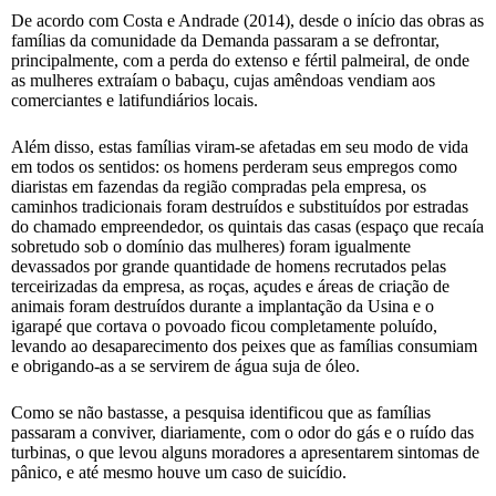
De acordo com Costa e Andrade (2014), desde o início das obras as
famílias da comunidade da Demanda passaram a se defrontar,
principalmente, com a perda do extenso e fértil palmeiral, de onde
as mulheres extraíam o babaçu, cujas amêndoas vendiam aos
comerciantes e latifundiários locais.
Além disso, estas famílias viram-se afetadas em seu modo de vida
em todos os sentidos: os homens perderam seus empregos como
diaristas em fazendas da região compradas pela empresa, os
caminhos tradicionais foram destruídos e substituídos por estradas
do chamado empreendedor, os quintais das casas (espaço que recaía
sobretudo sob o domínio das mulheres) foram igualmente
devassados por grande quantidade de homens recrutados pelas
terceirizadas da empresa, as roças, açudes e áreas de criação de
animais foram destruídos durante a implantação da Usina e o
igarapé que cortava o povoado ficou completamente poluído,
levando ao desaparecimento dos peixes que as famílias consumiam
e obrigando-as a se servirem de água suja de óleo.
Como se não bastasse, a pesquisa identificou que as famílias
passaram a conviver, diariamente, com o odor do gás e o ruído das
turbinas, o que levou alguns moradores a apresentarem sintomas de
pânico, e até mesmo houve um caso de suicídio.