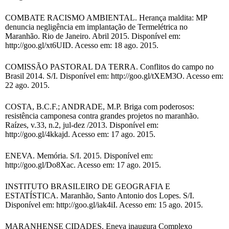
COMBATE RACISMO AMBIENTAL. Herança maldita: MP
denuncia negligência em implantação de Termelétrica no
Maranhão. Rio de Janeiro. Abril 2015. Disponível em:
http://goo.gl/xt6UID. Acesso em: 18 ago. 2015.
COMISSÃO PASTORAL DA TERRA. Conflitos do campo no
Brasil 2014. S/I. Disponível em: http://goo.gl/tXEM3O. Acesso em:
22 ago. 2015.
COSTA, B.C.F.; ANDRADE, M.P. Briga com poderosos:
resistência camponesa contra grandes projetos no maranhão.
Raízes, v.33, n.2, jul-dez /2013. Disponível em:
http://goo.gl/4kkajd. Acesso em: 17 ago. 2015.
ENEVA. Memória. S/I. 2015. Disponível em:
http://goo.gl/Do8Xac. Acesso em: 17 ago. 2015.
INSTITUTO BRASILEIRO DE GEOGRAFIA E
ESTATÍSTICA. Maranhão, Santo Antonio dos Lopes. S/I.
Disponível em: http://goo.gl/iak4iI. Acesso em: 15 ago. 2015.
MARANHENSE CIDADES. Eneva inaugura Complexo