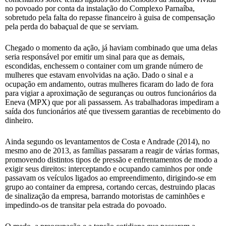
no povoado por conta da instalação do Complexo Parnaíba,
sobretudo pela falta do repasse financeiro à guisa de compensação
pela perda do babaçual de que se serviam.
Chegado o momento da ação, já haviam combinado que uma delas
seria responsável por emitir um sinal para que as demais,
escondidas, enchessem o container com um grande número de
mulheres que estavam envolvidas na ação. Dado o sinal e a
ocupação em andamento, outras mulheres ficaram do lado de fora
para vigiar a aproximação de seguranças ou outros funcionários da
Eneva (MPX) que por ali passassem. As trabalhadoras impediram a
saída dos funcionários até que tivessem garantias de recebimento do
dinheiro.
Ainda segundo os levantamentos de Costa e Andrade (2014), no
mesmo ano de 2013, as famílias passaram a reagir de várias formas,
promovendo distintos tipos de pressão e enfrentamentos de modo a
exigir seus direitos: interceptando e ocupando caminhos por onde
passavam os veículos ligados ao empreendimento, dirigindo-se em
grupo ao container da empresa, cortando cercas, destruindo placas
de sinalização da empresa, barrando motoristas de caminhões e
impedindo-os de transitar pela estrada do povoado.