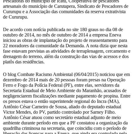
Pescadoras do município de Icatu, Cooperativa de pescadores
artesanais do município de Carutapera, Sindicato de Pescadores de
Cururupu e a Associação das comunidades da reserva extrativista
de Cururupu.
De acordo com notícia publicada no site 180 graus no dia 08 de
outubro de 2014, no mês de outubro de 2014 a empresa Eneva
iniciou as obras de implantação do projeto de reassentamento para
22 moradores da comunidade da Demanda. A nota dizia que nesta
fase estavam previstas as atividades de terraplenagem, cercamento e
drenagem do terreno, além da construção das vias de acessos e dos
platôs das residências.
O blog Combate Racismo Ambiental (06/04/2015) noticiou que em
dezembro de 2014 mais de 20 pessoas foram presas na Operação
Ferro e Fogo da Polícia Federal (PF), entre elas, servidores da
Secretaria Estadual de Meio Ambiente do Maranhão, acusados de
negligenciarem fiscalizações mediante pagamento de propina. Entre
os presos estava o então superintende regional do Incra (MA),
Antônio César Carneiro de Sousa, aliado do deputado estadual
Victor Mendes, do PV, partido controlado por Sarney Filho.
Antônio César atuou como secretário estadual adjunto de meio
ambiente durante período em que a PF constatou a organização da
quadrilha criminosa na secretaria, que coincidiu com o período de
liberação das licenças para a Eneva, que ainda era controlada pela