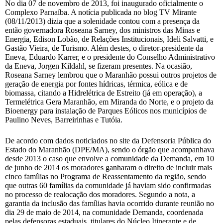
No dia 07 de novembro de 2013, foi inaugurado oficialmente o
Complexo Parnaíba. A notícia publicada no blog TV Mirante
(08/11/2013) dizia que a solenidade contou com a presença da
então governadora Roseana Sarney, dos ministros das Minas e
Energia, Edison Lobão, de Relações Institucionais, Ideli Salvatti, e
Gastão Vieira, de Turismo. Além destes, o diretor-presidente da
Eneva, Eduardo Karrer, e o presidente do Conselho Administrativo
da Eneva, Jorgen Kildahl, se fizeram presentes. Na ocasião,
Roseana Sarney lembrou que o Maranhão possui outros projetos de
geração de energia por fontes hídricas, térmica, eólica e de
biomassa, citando a Hidrelétrica de Estreito (já em operação), a
Termelétrica Gera Maranhão, em Miranda do Norte, e o projeto da
Bioenergy para instalação de Parques Eólicos nos municípios de
Paulino Neves, Barreirinhas e Tutóia.
De acordo com dados noticiados no site da Defensoria Pública do
Estado do Maranhão (DPE/MA), sendo o órgão que acompanhava
desde 2013 o caso que envolve a comunidade da Demanda, em 10
de junho de 2014 os moradores ganharam o direito de incluir mais
cinco famílias no Programa de Reassentamento da região, sendo
que outras 60 famílias da comunidade já haviam sido confirmadas
no processo de realocação dos moradores. Segundo a nota, a
garantia da inclusão das famílias havia ocorrido durante reunião no
dia 29 de maio de 2014, na comunidade Demanda, coordenada
pelas defensoras estaduais, titulares do Núcleo Itinerante e de