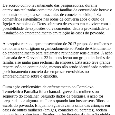
De acordo com o levantamento das pesquisadoras, durante
entrevistas realizadas com uma das famílias da comunidade houve o
comentário de que a senhora, antes de cometer suicídio, fazia
comentários sistemáticos nas rodas de conversa após o culto da
Igreja Assembleia de Deus sobre seu desespero em conviver com a
possibilidade de explosões ou vazamentos, dada a proximidade da
instalação do empreendimento em relação às casas do povoado.
A pesquisa retratou que em setembro de 2013 grupos de mulheres e
de homens se dirigiram organizadamente ao Ponto de Atendimento
do empreendimento para reclamar e reivindicar seus direitos. A ação
chamada de A Greve dos 22 homens levou um grupo de chefes de
família a se juntar para reclamar da empresa. Esta ação teve grande
repercussão na comunidade, mesmo não sendo identificado nenhum
posicionamento concreto das empresas envolvidas no
empreendimento sobre o episódio.
Outra ação emblemática de enfrentamento ao Complexo
Termelétrico Parnaíba foi a chamada greve das mulheres ou
sequestro do container. Segundo dados da pesquisa, a ação foi
preparada por algumas mulheres quando iam buscar seus filhos na
escola do povoado. Enquanto aguardavam a saída das crianças em
casas de outras mulheres (amigas, comadres ou parentes), teciam
comentários sobre temas ligados aos incômodos da situação vivida