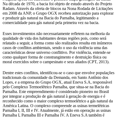
Na década de 1970, a bacia foi objeto de estudo através do Projeto
Radam. Através da oferta de blocos na Nona Rodada de Licitações
em 2008 da ANP, o Grupo OGX recebeu autorização para explorar
e produzir gás natural na Bacia do Parnaíba, legitimando a
comercialidade para gás natural pela primeira vez na bacia.
Esses investimentos não necessariamente refletem na melhoria da
qualidade de vida dos habitantes destas regiões pois, como será
relatado a seguir, a forma como são realizados resulta em inúmeros
casos de conflitos ambientais, sendo o uso da violência uma das
características desse universo conflitivo. Por violência, entende-se
como qualquer forma de constrangimento e destruição física ou
moral exercidos sobre o campesinato e seus aliados (CPT, 2013).
Dentre estes conflitos, identificou-se o caso que envolve populações
tradicionais da comunidade da Demanda, em Santo Antônio dos
Lopes, e a empresa do Grupo OGX, atual Eneva S.A, responsável
pelo Complexo Termoelétrico Parnaíba, que situa-se na Bacia do
Parnaíba. Este empreendimento é considerado pioneiro no Brasil
por integrar a produção de gás natural à geração de energia e é
reconhecido como o maior complexo termoelétrico a gás natural da
América Latina. O complexo compreende as usinas termelétricas
Parnaíba I, II, III e IV. Atualmente, já estão em operação as usinas
Parnaíba I, Parnaíba III e Parnaíba IV. A Eneva S.A também é