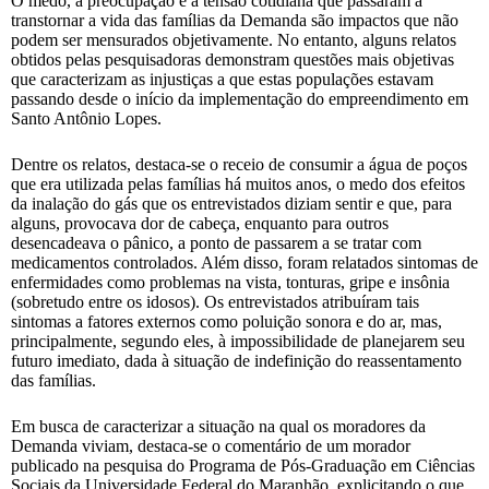
O medo, a preocupação e a tensão cotidiana que passaram a
transtornar a vida das famílias da Demanda são impactos que não
podem ser mensurados objetivamente. No entanto, alguns relatos
obtidos pelas pesquisadoras demonstram questões mais objetivas
que caracterizam as injustiças a que estas populações estavam
passando desde o início da implementação do empreendimento em
Santo Antônio Lopes.
Dentre os relatos, destaca-se o receio de consumir a água de poços
que era utilizada pelas famílias há muitos anos, o medo dos efeitos
da inalação do gás que os entrevistados diziam sentir e que, para
alguns, provocava dor de cabeça, enquanto para outros
desencadeava o pânico, a ponto de passarem a se tratar com
medicamentos controlados. Além disso, foram relatados sintomas de
enfermidades como problemas na vista, tonturas, gripe e insônia
(sobretudo entre os idosos). Os entrevistados atribuíram tais
sintomas a fatores externos como poluição sonora e do ar, mas,
principalmente, segundo eles, à impossibilidade de planejarem seu
futuro imediato, dada à situação de indefinição do reassentamento
das famílias.
Em busca de caracterizar a situação na qual os moradores da
Demanda viviam, destaca-se o comentário de um morador
publicado na pesquisa do Programa de Pós-Graduação em Ciências
Sociais da Universidade Federal do Maranhão, explicitando o que