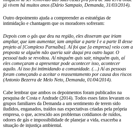
já vivem há muitos anos (Dário Sampaio, Demanda, 31/03/2014).
Outro depoimento ajuda a compreender as estratégias de
intimidação e chantagem que os moradores sofreram:
Depois com o gás que deu na região, eles disseram que iriam
ampliar, que iam aumentar, iam ampliar a parte I e a parte II desse
projeto aí [Complexo Parnaíba]. Aí foi que [a empresa] veio com a
proposta se alguém não queria sair daqui pra outro lugar. O
pessoal tudo se revoltou. Aí ninguém quis sair, ninguém quis, aí
eles começaram a apresentar pode acontecer isso, acontecer
aquilo. Aí isso foi intimidando a comunidade. (…) Aí as pessoas
foram começando a aceitar o reassentamento por causa dos riscos
(Antonio Bezerra de Melo Neto, Demanda, 01/04/2014).
Cabe lembrar que ambos os depoimentos foram publicados na
pesquisa de Costa e Andrade (2014). Todos esses fatos levaram os
grupos familiares da Demanda a um sentimento de terem sido
iludidos, enganados, traídos nas expectativas criadas pela própria
empresa, o que, acrescido aos problemas cotidianos de ruídos,
odores de gás e impossibilidade de planejar a vida, exacerba a
situação de injustiça ambiental.