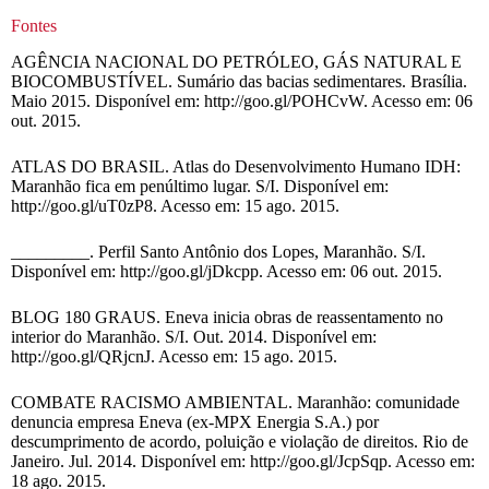
Fontes
AGÊNCIA NACIONAL DO PETRÓLEO, GÁS NATURAL E
BIOCOMBUSTÍVEL. Sumário das bacias sedimentares. Brasília.
Maio 2015. Disponível em: http://goo.gl/POHCvW. Acesso em: 06
out. 2015.
ATLAS DO BRASIL. Atlas do Desenvolvimento Humano IDH:
Maranhão fica em penúltimo lugar. S/I. Disponível em:
http://goo.gl/uT0zP8. Acesso em: 15 ago. 2015.
_________. Perfil Santo Antônio dos Lopes, Maranhão. S/I.
Disponível em: http://goo.gl/jDkcpp. Acesso em: 06 out. 2015.
BLOG 180 GRAUS. Eneva inicia obras de reassentamento no
interior do Maranhão. S/I. Out. 2014. Disponível em:
http://goo.gl/QRjcnJ. Acesso em: 15 ago. 2015.
COMBATE RACISMO AMBIENTAL. Maranhão: comunidade
denuncia empresa Eneva (ex-MPX Energia S.A.) por
descumprimento de acordo, poluição e violação de direitos. Rio de
Janeiro. Jul. 2014. Disponível em: http://goo.gl/JcpSqp. Acesso em:
18 ago. 2015.