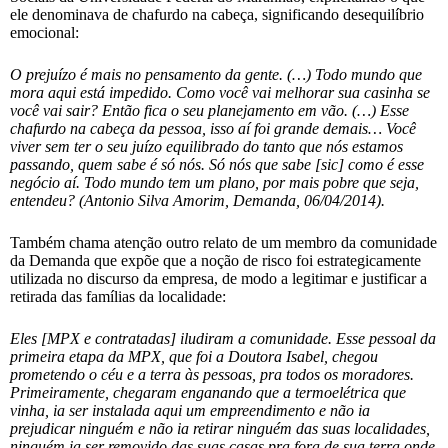
ele denominava de chafurdo na cabeça, significando desequilíbrio
emocional:
O prejuízo é mais no pensamento da gente. (…) Todo mundo que
mora aqui está impedido. Como você vai melhorar sua casinha se
você vai sair? Então fica o seu planejamento em vão. (…) Esse
chafurdo na cabeça da pessoa, isso aí foi grande demais… Você
viver sem ter o seu juízo equilibrado do tanto que nós estamos
passando, quem sabe é só nós. Só nós que sabe [sic] como é esse
negócio aí. Todo mundo tem um plano, por mais pobre que seja,
entendeu? (Antonio Silva Amorim, Demanda, 06/04/2014).
Também chama atenção outro relato de um membro da comunidade
da Demanda que expõe que a noção de risco foi estrategicamente
utilizada no discurso da empresa, de modo a legitimar e justificar a
retirada das famílias da localidade:
Eles [MPX e contratadas] iludiram a comunidade. Esse pessoal da
primeira etapa da MPX, que foi a Doutora Isabel, chegou
prometendo o céu e a terra às pessoas, pra todos os moradores.
Primeiramente, chegaram enganando que a termoelétrica que
vinha, ia ser instalada aqui um empreendimento e não ia
prejudicar ninguém e não ia retirar ninguém das suas localidades,
ninguém ia ser removido das suas casas pra fora de sua terra onde