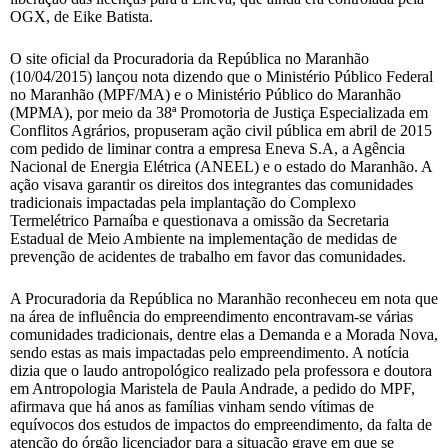
OGX, de Eike Batista.
O site oficial da Procuradoria da República no Maranhão
(10/04/2015) lançou nota dizendo que o Ministério Público Federal
no Maranhão (MPF/MA) e o Ministério Público do Maranhão
(MPMA), por meio da 38ª Promotoria de Justiça Especializada em
Conflitos Agrários, propuseram ação civil pública em abril de 2015
com pedido de liminar contra a empresa Eneva S.A, a Agência
Nacional de Energia Elétrica (ANEEL) e o estado do Maranhão. A
ação visava garantir os direitos dos integrantes das comunidades
tradicionais impactadas pela implantação do Complexo
Termelétrico Parnaíba e questionava a omissão da Secretaria
Estadual de Meio Ambiente na implementação de medidas de
prevenção de acidentes de trabalho em favor das comunidades.
A Procuradoria da República no Maranhão reconheceu em nota que
na área de influência do empreendimento encontravam-se várias
comunidades tradicionais, dentre elas a Demanda e a Morada Nova,
sendo estas as mais impactadas pelo empreendimento. A notícia
dizia que o laudo antropológico realizado pela professora e doutora
em Antropologia Maristela de Paula Andrade, a pedido do MPF,
afirmava que há anos as famílias vinham sendo vítimas de
equívocos dos estudos de impactos do empreendimento, da falta de
atenção do órgão licenciador para a situação grave em que se