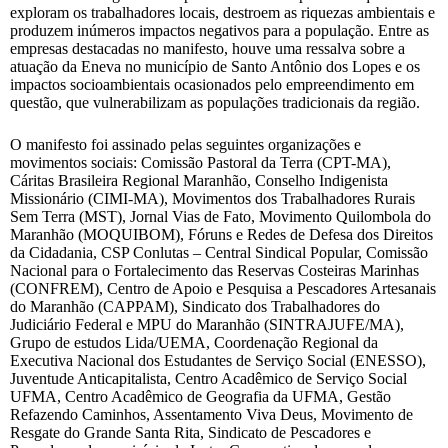
exploram os trabalhadores locais, destroem as riquezas ambientais e
produzem inúmeros impactos negativos para a população. Entre as
empresas destacadas no manifesto, houve uma ressalva sobre a
atuação da Eneva no município de Santo Antônio dos Lopes e os
impactos socioambientais ocasionados pelo empreendimento em
questão, que vulnerabilizam as populações tradicionais da região.
O manifesto foi assinado pelas seguintes organizações e
movimentos sociais: Comissão Pastoral da Terra (CPT-MA),
Cáritas Brasileira Regional Maranhão, Conselho Indigenista
Missionário (CIMI-MA), Movimentos dos Trabalhadores Rurais
Sem Terra (MST), Jornal Vias de Fato, Movimento Quilombola do
Maranhão (MOQUIBOM), Fóruns e Redes de Defesa dos Direitos
da Cidadania, CSP Conlutas – Central Sindical Popular, Comissão
Nacional para o Fortalecimento das Reservas Costeiras Marinhas
(CONFREM), Centro de Apoio e Pesquisa a Pescadores Artesanais
do Maranhão (CAPPAM), Sindicato dos Trabalhadores do
Judiciário Federal e MPU do Maranhão (SINTRAJUFE/MA),
Grupo de estudos Lida/UEMA, Coordenação Regional da
Executiva Nacional dos Estudantes de Serviço Social (ENESSO),
Juventude Anticapitalista, Centro Acadêmico de Serviço Social
UFMA, Centro Acadêmico de Geografia da UFMA, Gestão
Refazendo Caminhos, Assentamento Viva Deus, Movimento de
Resgate do Grande Santa Rita, Sindicato de Pescadores e