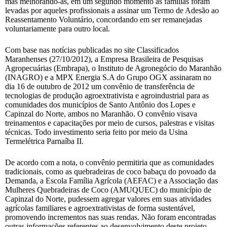
mas melhorando-as, em um segundo momento as famílias foram
levadas por aqueles profissionais a assinar um Termo de Adesão ao
Reassentamento Voluntário, concordando em ser remanejadas
voluntariamente para outro local.
Com base nas notícias publicadas no site Classificados
Maranhenses (27/10/2012), a Empresa Brasileira de Pesquisas
Agropecuárias (Embrapa), o Instituto de Agronegócio do Maranhão
(INAGRO) e a MPX Energia S.A do Grupo OGX assinaram no
dia 16 de outubro de 2012 um convênio de transferência de
tecnologias de produção agroextrativista e agroindustrial para as
comunidades dos municípios de Santo Antônio dos Lopes e
Capinzal do Norte, ambos no Maranhão. O convênio visava
treinamentos e capacitações por meio de cursos, palestras e visitas
técnicas. Todo investimento seria feito por meio da Usina
Termelétrica Parnaíba II.
De acordo com a nota, o convênio permitiria que as comunidades
tradicionais, como as quebradeiras de coco babaçu do povoado da
Demanda, a Escola Família Agrícola (AEFAC) e a Associação das
Mulheres Quebradeiras de Coco (AMUQUEC) do município de
Capinzal do Norte, pudessem agregar valores em suas atividades
agrícolas familiares e agroextrativistas de forma sustentável,
promovendo incrementos nas suas rendas. Não foram encontradas
outras informações referentes ao desenvolvimento deste projeto.