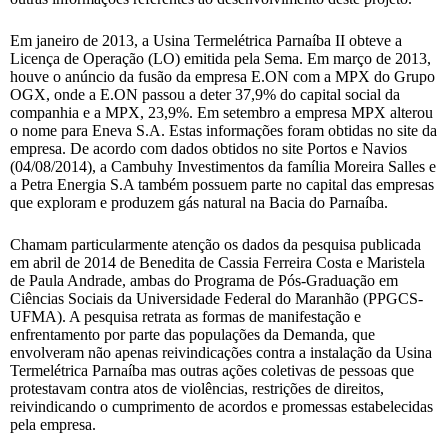
Em janeiro de 2013, a Usina Termelétrica Parnaíba II obteve a
Licença de Operação (LO) emitida pela Sema. Em março de 2013,
houve o anúncio da fusão da empresa E.ON com a MPX do Grupo
OGX, onde a E.ON passou a deter 37,9% do capital social da
companhia e a MPX, 23,9%. Em setembro a empresa MPX alterou
o nome para Eneva S.A. Estas informações foram obtidas no site da
empresa. De acordo com dados obtidos no site Portos e Navios
(04/08/2014), a Cambuhy Investimentos da família Moreira Salles e
a Petra Energia S.A também possuem parte no capital das empresas
que exploram e produzem gás natural na Bacia do Parnaíba.
Chamam particularmente atenção os dados da pesquisa publicada
em abril de 2014 de Benedita de Cassia Ferreira Costa e Maristela
de Paula Andrade, ambas do Programa de Pós-Graduação em
Ciências Sociais da Universidade Federal do Maranhão (PPGCS-
UFMA). A pesquisa retrata as formas de manifestação e
enfrentamento por parte das populações da Demanda, que
envolveram não apenas reivindicações contra a instalação da Usina
Termelétrica Parnaíba mas outras ações coletivas de pessoas que
protestavam contra atos de violências, restrições de direitos,
reivindicando o cumprimento de acordos e promessas estabelecidas
pela empresa.