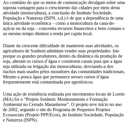
Ao contrário do que os meios de comunicação divulgam sobre uma
suposta vantagem para o crescimento das cidades por meio desta
atividade (monocultura), a conclusão do Instituto Sociedade,
População e Natureza (ISPN, s.d.) é de que a dependência de uma
única atividade econômica – como a monocultura da cana-de-
açúcar ou da soja – concentra recursos financeiros e bens comuns e
ao mesmo tempo diminui a renda per capita local.
Diante da crescente dificuldade de manterem suas atividades, os
agricultores de Sonhem admitiam vender suas propriedades. Isto
porque os grandes produtores, dentro da dinâmica da produção de
soja, alteram os cursos d´água e constroem canais para que a água
seja utilizada na irrigação das monoculturas, desviando-a dos
riachos mais usados pelos moradores das comunidades tradicionais.
Mesmo a pouca água que permanece nesses cursos d’água
frequentemente está contaminada por agrotóxicos.
Uma ação de resistência realizada por movimentos locais de Loreto
(MA) foi o “Projeto Sonhem: Monitoramento e Formação
Ambiental no Cerrado Maranhense”. O projeto teve início no ano
de 2002, segundo o site do Programa de Pequenos Projetos
Ecossociais (Projeto PPP/Ecos), do Instituto Sociedade, População
e Natureza (ISPN).