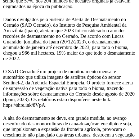
sendo que 57%, dos 204 milhões de hectares originais já estavam
degradados na época da publicação.
Dados divulgados pelo Sistema de Alerta de Desmatamento do
Cerrado (SAD Cerrado), do Instituto de Pesquisa Ambiental da
Amazônia (Ipam), alertam que 2023 foi considerado o ano dos
recordes de desmatamento no Cerrado. De acordo com Lucas
Guaraldo, jornalista do Ipam (20/12/2023), o desmatamento
acumulado de janeiro até dezembro de 2023, para todo o bioma,
chegou a 966 mil hectares, 19% maior do que todo o desmatamento
de 2022.
O SAD Cerrado é um projeto de monitoramento mensal e
automático que utiliza imagens de satélites ópticos do sensor
Sentinel-2, da Agência Espacial Europeia. O projeto fornece alerta
de supressão de vegetação nativa para todo o bioma, trazendo
informações sobre desmatamento do Cerrado desde agosto de 2020
(Ipam, 2023). Os relatórios estão disponíveis neste link:
https://shre.ink/8VpA.
A alta do desmatamento se deve, em grande medida, ao avanço
desenfreado das monoculturas de cana-de-açúcar, eucalipto e soja,
que impulsionam a expansão da fronteira agrícola, provocam o
crescimento não planejado das áreas urbanas, destroem a vegetação