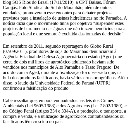
blog SOS Rios do Brasil (17/11/2010), a CPT Balsas, Fórum
Carajás, Polo Sindical do Sul do Maranhão, além de outras
entidades, promoveram esse encontro para debater projetos
previstos para a instalação de usinas hidrelétricas no rio Parnaíba. A
notícia dizia que o movimento tinha por objetivo “suspender estes
projetos de barramento das águas que não trazem benefícios para a
população local e que sempre é excluída das tomadas de decisão”.
Em setembro de 2011, segundo reportagem do Globo Rural
(07/09/2011), produtores de soja do Maranhão denunciaram à
Agência Estadual de Defesa Agropecuária do estado (Aged) que
cerca de dois mil litros de agrotóxico adulterado haviam sido
vendidos nos municípios de Alto Parnaíba e Tasso Fragoso. De
acordo com a Aged, durante a fiscalização foi observado que, na
bula dos produtos falsificados, havia vários erros ortográficos. Além
disso, o laudo da Universidade Federal do Paraná (UFPR)
confirmou a falsificação do produto.
Cabe ressaltar que, embora enquadrados nas leis dos Crimes
Ambientais (Lei 9605/1988) e dos Agrotóxicos (Lei 7.802/1989), e
no Código Penal (artigos 334 e 334-A), a produção, o transporte, a
compra e venda, e a utilização de agrotóxicos contrabandeados ou
falsificados têm crescido no país.