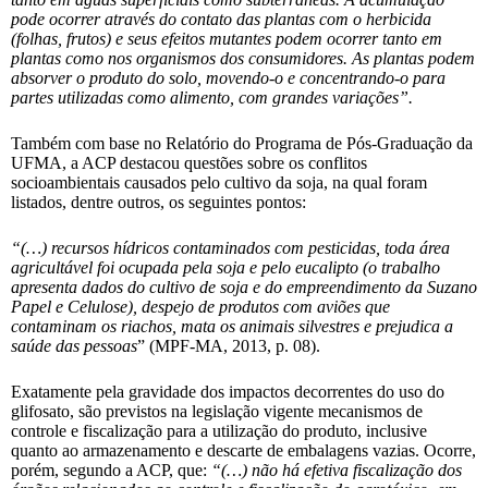
pode ocorrer através do contato das plantas com o herbicida
(folhas, frutos) e seus efeitos mutantes podem ocorrer tanto em
plantas como nos organismos dos consumidores. As plantas podem
absorver o produto do solo, movendo-o e concentrando-o para
partes utilizadas como alimento, com grandes variações”.
Também com base no Relatório do Programa de Pós-Graduação da
UFMA, a ACP destacou questões sobre os conflitos
socioambientais causados pelo cultivo da soja, na qual foram
listados, dentre outros, os seguintes pontos:
“(…) recursos hídricos contaminados com pesticidas, toda área
agricultável foi ocupada pela soja e pelo eucalipto (o trabalho
apresenta dados do cultivo de soja e do empreendimento da Suzano
Papel e Celulose), despejo de produtos com aviões que
contaminam os riachos, mata os animais silvestres e prejudica a
saúde das pessoas
” (MPF-MA, 2013, p. 08).
Exatamente pela gravidade dos impactos decorrentes do uso do
glifosato, são previstos na legislação vigente mecanismos de
controle e fiscalização para a utilização do produto, inclusive
quanto ao armazenamento e descarte de embalagens vazias. Ocorre,
porém, segundo a ACP, que:
“(…) não há efetiva fiscalização dos