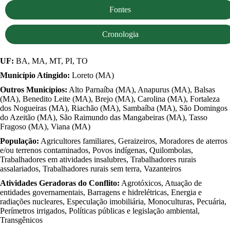
Fontes
Cronologia
UF:
BA, MA, MT, PI, TO
Município Atingido:
Loreto (MA)
Outros Municípios:
Alto Parnaíba (MA), Anapurus (MA), Balsas
(MA), Benedito Leite (MA), Brejo (MA), Carolina (MA), Fortaleza
dos Nogueiras (MA), Riachão (MA), Sambaíba (MA), São Domingos
do Azeitão (MA), São Raimundo das Mangabeiras (MA), Tasso
Fragoso (MA), Viana (MA)
População:
Agricultores familiares, Geraizeiros, Moradores de aterros
e/ou terrenos contaminados, Povos indígenas, Quilombolas,
Trabalhadores em atividades insalubres, Trabalhadores rurais
assalariados, Trabalhadores rurais sem terra, Vazanteiros
Atividades Geradoras do Conflito:
Agrotóxicos, Atuação de
entidades governamentais, Barragens e hidrelétricas, Energia e
radiações nucleares, Especulação imobiliária, Monoculturas, Pecuária,
Perímetros irrigados, Políticas públicas e legislação ambiental,
Transgênicos