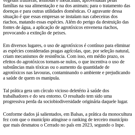
vegetais frutíferas, lenhosas e medicinais, aproveitadas pelas
famílias na sua alimentação e na dos animais; para o tratamento das
doenças e para outras utilidades domésticas. O agravante dessa
situação é que essas empresas se instalam nas cabeceiras dos
riachos, matando essas espécies. Além do perigo da destruição das
fontes de água, a aplicação de agrotóxicos envenena riachos,
provocando a extinção de peixes.
Em diversos lugares, o uso de agrotóxicos é contínuo para eliminar
as espécies consideradas pragas agrícolas, que, por seleção natural,
criam mecanismos de resistência. Com isso, em médio prazo, os
efeitos do agrotóxicos tornam-se nulos, o que incentiva o uso de
substâncias mais tóxicas ou o aumento da quantidade de
agrotóxicos nas lavouras, contaminando o ambiente e prejudicando
a saúde de quem os manipula.
Tal prática gera um círculo vicioso deletério à saúde dos
trabalhadores e do seu entorno. O resultado tem sido uma
progressiva perda da sociobiodiversidade originária daquele lugar.
Conforme dados já salientados, em Balsas, a prática da monocultura
fez com que o município atingisse o ranking de terceiro município
que mais desmatou o Cerrado no país em 2023, segundo o Inpe.