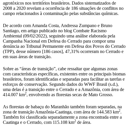
agrotóxicos nos territórios brasileiros. Dados sistematizados de
2008 a 2020 revelam a ocorrência de 186 situações de conflitos no
campo relacionados à contaminação pelas substâncias químicas.
De acordo com Amanda Costa, Andressa Zumpano e Bruno
Santiago, em artigo publicado no blog Combate Racismo
Ambiental (09/02/2022), seguindo uma análise elaborada pela
Campanha Nacional em Defesa do Cerrado para compor uma
denúncia ao Tribunal Permanente em Defesa dos Povos do Cerrado
(TPP), desse número [186 casos], 47,31% ocorreram no Cerrado e
em suas áreas de transição.
Sobre as “áreas de transição”, cabe ressaltar que algumas zonas
com características específicas, existentes entre os principais biomas
brasileiros, foram identificadas e separadas para facilitar as tarefas e
esforços de conservação. Segundo dados do WWF Brasil (s.d.),
uma delas é a transição entre o Cerrado e a Amazônia, com área de
2
414.007 km
, envolvendo as florestas secas de Mato Grosso.
As florestas de babaçu do Maranhão também foram separadas, na
2
zona de transição Amazônia-Caatinga, com área de 144.583 km
.
Também foi classificada separadamente a zona encontrada entre a
2
Caatinga e o Cerrado, com 115.108 km
de área.