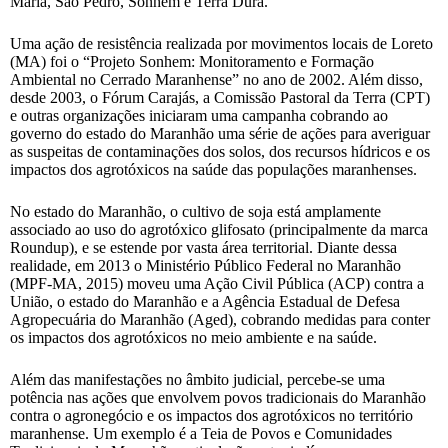
Maria, São Pedro, Sonhem e Terra Dura.
Uma ação de resistência realizada por movimentos locais de Loreto
(MA) foi o “Projeto Sonhem: Monitoramento e Formação
Ambiental no Cerrado Maranhense” no ano de 2002. Além disso,
desde 2003, o Fórum Carajás, a Comissão Pastoral da Terra (CPT)
e outras organizações iniciaram uma campanha cobrando ao
governo do estado do Maranhão uma série de ações para averiguar
as suspeitas de contaminações dos solos, dos recursos hídricos e os
impactos dos agrotóxicos na saúde das populações maranhenses.
No estado do Maranhão, o cultivo de soja está amplamente
associado ao uso do agrotóxico glifosato (principalmente da marca
Roundup), e se estende por vasta área territorial. Diante dessa
realidade, em 2013 o Ministério Público Federal no Maranhão
(MPF-MA, 2015) moveu uma Ação Civil Pública (ACP) contra a
União, o estado do Maranhão e a Agência Estadual de Defesa
Agropecuária do Maranhão (Aged), cobrando medidas para conter
os impactos dos agrotóxicos no meio ambiente e na saúde.
Além das manifestações no âmbito judicial, percebe-se uma
potência nas ações que envolvem povos tradicionais do Maranhão
contra o agronegócio e os impactos dos agrotóxicos no território
maranhense. Um exemplo é a Teia de Povos e Comunidades