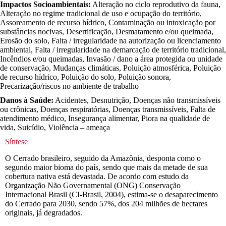
Impactos Socioambientais:
Alteração no ciclo reprodutivo da fauna,
Alteração no regime tradicional de uso e ocupação do território,
Assoreamento de recurso hídrico, Contaminação ou intoxicação por
substâncias nocivas, Desertificação, Desmatamento e/ou queimada,
Erosão do solo, Falta / irregularidade na autorização ou licenciamento
ambiental, Falta / irregularidade na demarcação de território tradicional,
Incêndios e/ou queimadas, Invasão / dano a área protegida ou unidade
de conservação, Mudanças climáticas, Poluição atmosférica, Poluição
de recurso hídrico, Poluição do solo, Poluição sonora,
Precarização/riscos no ambiente de trabalho
Danos à Saúde:
Acidentes, Desnutrição, Doenças não transmissíveis
ou crônicas, Doenças respiratórias, Doenças transmissíveis, Falta de
atendimento médico, Insegurança alimentar, Piora na qualidade de
vida, Suicídio, Violência – ameaça
Síntese
O Cerrado brasileiro, seguido da Amazônia, desponta como o
segundo maior bioma do país, sendo que mais da metade de sua
cobertura nativa está devastada. De acordo com estudo da
Organização Não Governamental (ONG) Conservação
Internacional Brasil (CI-Brasil, 2004), estima-se o desaparecimento
do Cerrado para 2030, sendo 57%, dos 204 milhões de hectares
originais, já degradados.