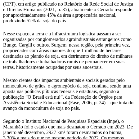
(CPT), em artigo publicado no Relatório da Rede Social de Justiça
e Direitos Humanos (2021, p. 35), atualmente o Cerrado responde
por aproximadamente 45% da área agropecuária nacional,
produzindo 52% da soja do país.
Nesse espaço, a terra e a infraestrutura logística passam a ser
organizadas por conglomerados agroindustriais estrangeiros como
Bunge, Cargill e outros. Surgem, nessa região, pela primeira vez,
propriedades com áreas maiores do que 1 milhão de hectares
destinadas ao plantio de soja, em detrimento do direito de milhares
de trabalhadores e trabalhadoras rurais de permanecer em suas
terras, historicamente ocupadas por seus ancestrais.
Mesmo cientes dos impactos ambientais e sociais gerados pelo
monocultivo de grãos, o agronegócio da soja continua sendo uma
aposta nas políticas públicas federais e estaduais, segundo a
publicação “O Brasil está nu!”, da Federação de Órgãos para
Assistência Social e Educacional (Fase, 2006, p. 24) – que trata do
avanço da monocultura de soja no país.
Segundo o Instituto Nacional de Pesquisas Espaciais (Inpe), o
Maranhão foi o estado que mais desmatou o Cerrado em 2023. De
janeiro até dezembro, 2927 km² foram desmatados do bioma,
3,30% a mais do que no mesmo período de 2022. Os mesmos