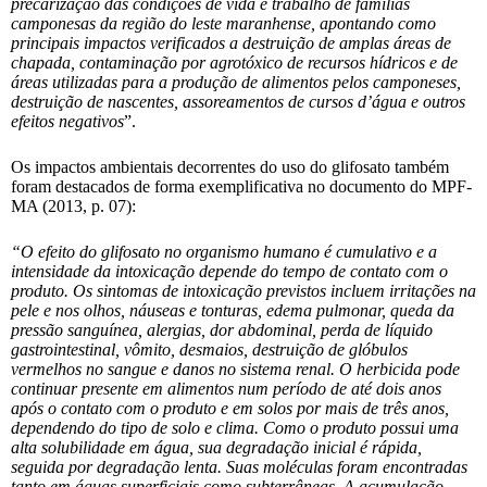
precarização das condições de vida e trabalho de famílias
camponesas da região do leste maranhense, apontando como
principais impactos verificados a destruição de amplas áreas de
chapada, contaminação por agrotóxico de recursos hídricos e de
áreas utilizadas para a produção de alimentos pelos camponeses,
destruição de nascentes, assoreamentos de cursos d’água e outros
efeitos negativos
”.
Os impactos ambientais decorrentes do uso do glifosato também
foram destacados de forma exemplificativa no documento do MPF-
MA (2013, p. 07):
“O efeito do glifosato no organismo humano é cumulativo e a
intensidade da intoxicação depende do tempo de contato com o
produto. Os sintomas de intoxicação previstos incluem irritações na
pele e nos olhos, náuseas e tonturas, edema pulmonar, queda da
pressão sanguínea, alergias, dor abdominal, perda de líquido
gastrointestinal, vômito, desmaios, destruição de glóbulos
vermelhos no sangue e danos no sistema renal. O herbicida pode
continuar presente em alimentos num período de até dois anos
após o contato com o produto e em solos por mais de três anos,
dependendo do tipo de solo e clima. Como o produto possui uma
alta solubilidade em água, sua degradação inicial é rápida,
seguida por degradação lenta. Suas moléculas foram encontradas
tanto em águas superficiais como subterrâneas. A acumulação