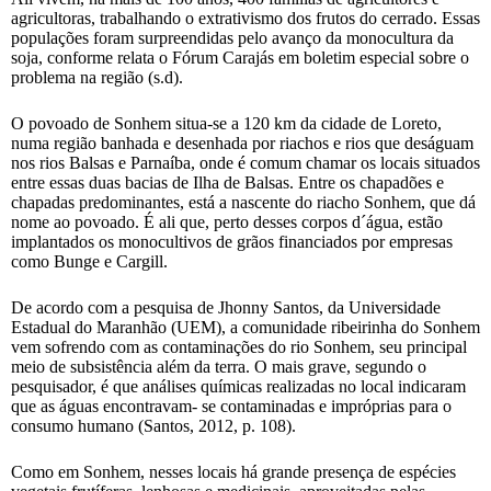
agricultoras, trabalhando o extrativismo dos frutos do cerrado. Essas
populações foram surpreendidas pelo avanço da monocultura da
soja, conforme relata o Fórum Carajás em boletim especial sobre o
problema na região (s.d).
O povoado de Sonhem situa-se a 120 km da cidade de Loreto,
numa região banhada e desenhada por riachos e rios que deságuam
nos rios Balsas e Parnaíba, onde é comum chamar os locais situados
entre essas duas bacias de Ilha de Balsas. Entre os chapadões e
chapadas predominantes, está a nascente do riacho Sonhem, que dá
nome ao povoado. É ali que, perto desses corpos d´água, estão
implantados os monocultivos de grãos financiados por empresas
como Bunge e Cargill.
De acordo com a pesquisa de Jhonny Santos, da Universidade
Estadual do Maranhão (UEM), a comunidade ribeirinha do Sonhem
vem sofrendo com as contaminações do rio Sonhem, seu principal
meio de subsistência além da terra. O mais grave, segundo o
pesquisador, é que análises químicas realizadas no local indicaram
que as águas encontravam- se contaminadas e impróprias para o
consumo humano (Santos, 2012, p. 108).
Como em Sonhem, nesses locais há grande presença de espécies