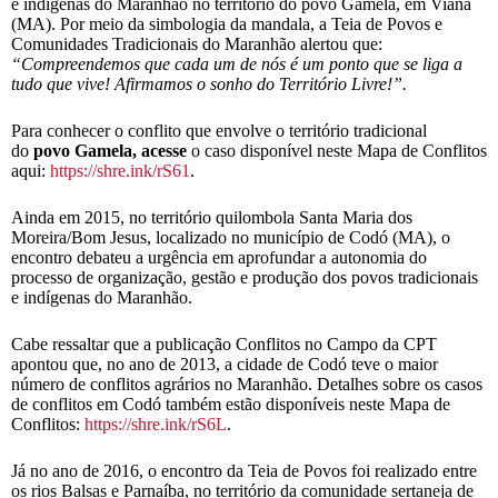
e indígenas do Maranhão no território do povo Gamela, em Viana
(MA). Por meio da simbologia da mandala, a Teia de Povos e
Comunidades Tradicionais do Maranhão alertou que:
“C
ompreendemos que cada um de nós é um ponto que se liga a
tudo que vive! Afirmamos o sonho do Território Livre!”.
Para conhecer o conflito que envolve o território tradicional
do
povo Gamela, acesse
o caso disponível neste Mapa de Conflitos
aqui:
https://shre.ink/rS61
.
Ainda em 2015, no território quilombola Santa Maria dos
Moreira/Bom Jesus, localizado no município de Codó (MA), o
encontro debateu a urgência em aprofundar a autonomia do
processo de organização, gestão e produção dos povos tradicionais
e indígenas do Maranhão.
Cabe ressaltar que a publicação Conflitos no Campo da CPT
apontou que, no ano de 2013, a cidade de Codó teve o maior
número de conflitos agrários no Maranhão. Detalhes sobre os casos
de conflitos em Codó também estão disponíveis neste Mapa de
Conflitos:
https://shre.ink/rS6L
.
Já no ano de 2016, o encontro da Teia de Povos foi realizado entre
os rios Balsas e Parnaíba, no território da comunidade sertaneja de