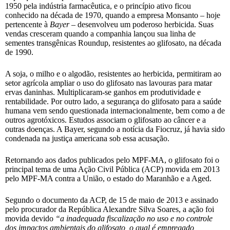
1950 pela indústria farmacêutica, e o princípio ativo ficou
conhecido na década de 1970, quando a empresa Monsanto – hoje
pertencente à
Bayer
– desenvolveu um poderoso herbicida. Suas
vendas cresceram quando a companhia lançou sua linha de
sementes transgênicas Roundup, resistentes ao glifosato, na década
de 1990.
A soja, o milho e o algodão, resistentes ao herbicida, permitiram ao
setor agrícola ampliar o uso do glifosato nas lavouras para matar
ervas daninhas. Multiplicaram-se ganhos em produtividade e
rentabilidade. Por outro lado, a segurança do glifosato para a saúde
humana vem sendo questionada internacionalmente, bem como a de
outros agrotóxicos. Estudos associam o glifosato ao câncer e a
outras doenças. A Bayer, segundo a notícia da Fiocruz, já havia sido
condenada na justiça americana sob essa acusação.
Retornando aos dados publicados pelo MPF-MA, o glifosato foi o
principal tema de uma Ação Civil Pública (ACP) movida em 2013
pelo MPF-MA contra a União, o estado do Maranhão e a Aged.
Segundo o documento da ACP, de 15 de maio de 2013 e assinado
pelo procurador da República Alexandre Silva Soares, a ação foi
movida devido
“a inadequada fiscalização no uso e no controle
dos impactos ambientais do glifosato, o qual é empregado