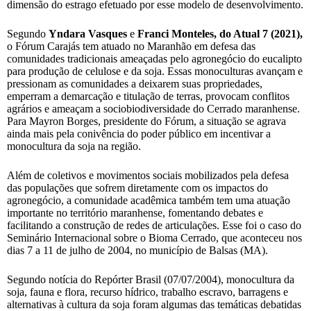
dimensão do estrago efetuado por esse modelo de desenvolvimento.
Segundo
Yndara Vasques
e
Franci Monteles, do Atual 7 (2021),
o Fórum Carajás tem atuado no Maranhão em defesa das
comunidades tradicionais ameaçadas pelo agronegócio do eucalipto
para produção de celulose e da soja. Essas monoculturas avançam e
pressionam as comunidades a deixarem suas propriedades,
emperram a demarcação e titulação de terras, provocam conflitos
agrários e ameaçam a sociobiodiversidade do Cerrado maranhense.
Para Mayron Borges, presidente do Fórum, a situação se agrava
ainda mais pela conivência do poder público em incentivar a
monocultura da soja na região.
Além de coletivos e movimentos sociais mobilizados pela defesa
das populações que sofrem diretamente com os impactos do
agronegócio, a comunidade acadêmica também tem uma atuação
importante no território maranhense, fomentando debates e
facilitando a construção de redes de articulações. Esse foi o caso do
Seminário Internacional sobre o Bioma Cerrado, que aconteceu nos
dias 7 a 11 de julho de 2004, no município de Balsas (MA).
Segundo notícia do Repórter Brasil (07/07/2004), monocultura da
soja, fauna e flora, recurso hídrico, trabalho escravo, barragens e
alternativas à cultura da soja foram algumas das temáticas debatidas