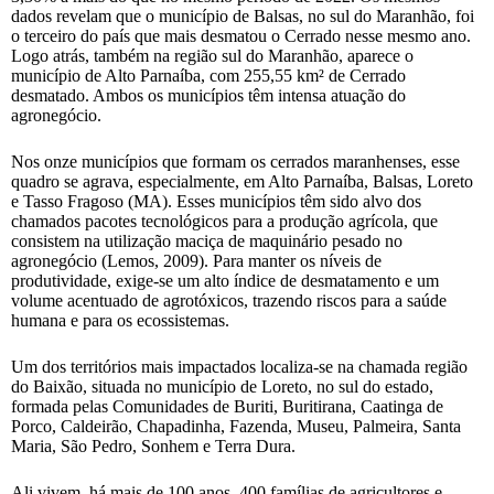
dados revelam que o município de Balsas, no sul do Maranhão, foi
o terceiro do país que mais desmatou o Cerrado nesse mesmo ano.
Logo atrás, também na região sul do Maranhão, aparece o
município de Alto Parnaíba, com 255,55 km² de Cerrado
desmatado. Ambos os municípios têm intensa atuação do
agronegócio.
Nos onze municípios que formam os cerrados maranhenses, esse
quadro se agrava, especialmente, em Alto Parnaíba, Balsas, Loreto
e Tasso Fragoso (MA). Esses municípios têm sido alvo dos
chamados pacotes tecnológicos para a produção agrícola, que
consistem na utilização maciça de maquinário pesado no
agronegócio (Lemos, 2009). Para manter os níveis de
produtividade, exige-se um alto índice de desmatamento e um
volume acentuado de agrotóxicos, trazendo riscos para a saúde
humana e para os ecossistemas.
Um dos territórios mais impactados localiza-se na chamada região
do Baixão, situada no município de Loreto, no sul do estado,
formada pelas Comunidades de Buriti, Buritirana, Caatinga de
Porco, Caldeirão, Chapadinha, Fazenda, Museu, Palmeira, Santa
Maria, São Pedro, Sonhem e Terra Dura.
Ali vivem, há mais de 100 anos, 400 famílias de agricultores e