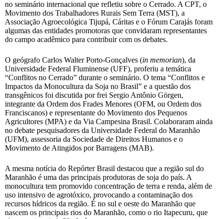
no seminário internacional que refletiu sobre o Cerrado. A CPT, o
Movimento dos Trabalhadores Rurais Sem Terra (MST), a
Associação Agroecológica Tijupá, Cáritas e o Fórum Carajás foram
algumas das entidades promotoras que convidaram representantes
do campo acadêmico para contribuir com os debates.
O geógrafo Carlos Walter Porto-Gonçalves (
in memorian
), da
Universidade Federal Fluminense (UFF), proferiu a temática
“Conflitos no Cerrado” durante o seminário. O tema “Conflitos e
Impactos da Monocultura da Soja no Brasil” e a questão dos
transgênicos foi discutida por frei Sergio Antônio Görgen,
integrante da Ordem dos Frades Menores (OFM, ou Ordem dos
Franciscanos) e representante do Movimento dos Pequenos
Agricultores (MPA) e da Via Campesina Brasil. Colaboraram ainda
no debate pesquisadores da Universidade Federal do Maranhão
(UFM), assessoria da Sociedade de Direitos Humanos e o
Movimento de Atingidos por Barragens (MAB).
A mesma notícia do Repórter Brasil destacou que a região sul do
Maranhão é uma das principais produtoras de soja do país. A
monocultura tem promovido concentração de terra e renda, além de
uso intensivo de agrotóxico, provocando a contaminação dos
recursos hídricos da região. É no sul e oeste do Maranhão que
nascem os principais rios do Maranhão, como o rio Itapecuru, que