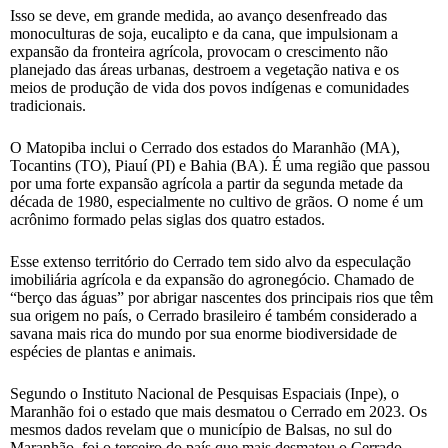
Isso se deve, em grande medida, ao avanço desenfreado das
monoculturas de soja, eucalipto e da cana, que impulsionam a
expansão da fronteira agrícola, provocam o crescimento não
planejado das áreas urbanas, destroem a vegetação nativa e os
meios de produção de vida dos povos indígenas e comunidades
tradicionais.
O Matopiba inclui o Cerrado dos estados do Maranhão (MA),
Tocantins (TO), Piauí (PI) e Bahia (BA). É uma região que passou
por uma forte expansão agrícola a partir da segunda metade da
década de 1980, especialmente no cultivo de grãos. O nome é um
acrônimo formado pelas siglas dos quatro estados.
Esse extenso território do Cerrado tem sido alvo da especulação
imobiliária agrícola e da expansão do agronegócio. Chamado de
“berço das águas” por abrigar nascentes dos principais rios que têm
sua origem no país, o Cerrado brasileiro é também considerado a
savana mais rica do mundo por sua enorme biodiversidade de
espécies de plantas e animais.
Segundo o Instituto Nacional de Pesquisas Espaciais (Inpe), o
Maranhão foi o estado que mais desmatou o Cerrado em 2023. Os
mesmos dados revelam que o município de Balsas, no sul do
Maranhão, foi o terceiro do país que mais desmatou o Cerrado