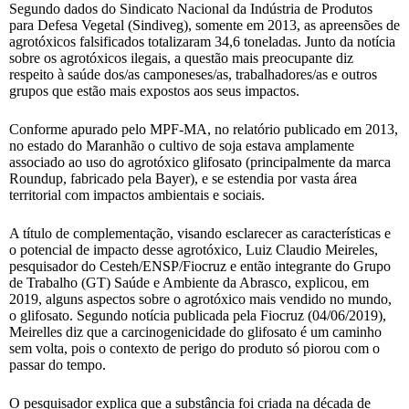
Segundo dados do Sindicato Nacional da Indústria de Produtos
para Defesa Vegetal (Sindiveg), somente em 2013, as apreensões de
agrotóxicos falsificados totalizaram 34,6 toneladas. Junto da notícia
sobre os agrotóxicos ilegais, a questão mais preocupante diz
respeito à saúde dos/as camponeses/as, trabalhadores/as e outros
grupos que estão mais expostos aos seus impactos.
Conforme apurado pelo MPF-MA, no relatório publicado em 2013,
no estado do Maranhão o cultivo de soja estava amplamente
associado ao uso do agrotóxico glifosato (principalmente da marca
Roundup, fabricado pela Bayer), e se estendia por vasta área
territorial com impactos ambientais e sociais.
A título de complementação, visando esclarecer as características e
o potencial de impacto desse agrotóxico, Luiz Claudio Meireles,
pesquisador do Cesteh/ENSP/Fiocruz e então integrante do Grupo
de Trabalho (GT) Saúde e Ambiente da Abrasco, explicou, em
2019, alguns aspectos sobre o agrotóxico mais vendido no mundo,
o glifosato. Segundo notícia publicada pela Fiocruz (04/06/2019),
Meirelles diz que a carcinogenicidade do glifosato é um caminho
sem volta, pois o contexto de perigo do produto só piorou com o
passar do tempo.
O pesquisador explica que a substância foi criada na década de