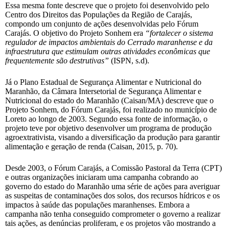
Essa mesma fonte descreve que o projeto foi desenvolvido pelo
Centro dos Direitos das Populações da Região de Carajás,
compondo um conjunto de ações desenvolvidas pelo Fórum
Carajás. O objetivo do Projeto Sonhem era
“f
ortalecer o sistema
regulador de impactos ambientais do Cerrado maranhense e da
infraestrutura que estimulam outras atividades econômicas que
frequentemente são destrutivas”
(ISPN, s.d).
Já o Plano Estadual de Segurança Alimentar e Nutricional do
Maranhão, da Câmara Intersetorial de Segurança Alimentar e
Nutricional do estado do Maranhão (Caisan/MA) descreve que o
Projeto Sonhem, do Fórum Carajás, foi realizado no município de
Loreto ao longo de 2003. Segundo essa fonte de informação, o
projeto teve por objetivo desenvolver um programa de produção
agroextrativista, visando a diversificação da produção para garantir
alimentação e geração de renda (Caisan, 2015, p. 70).
Desde 2003, o Fórum Carajás, a Comissão Pastoral da Terra (CPT)
e outras organizações iniciaram uma campanha cobrando ao
governo do estado do Maranhão uma série de ações para averiguar
as suspeitas de contaminações dos solos, dos recursos hídricos e os
impactos à saúde das populações maranhenses. Embora a
campanha não tenha conseguido comprometer o governo a realizar
tais ações, as denúncias proliferam, e os projetos vão mostrando a