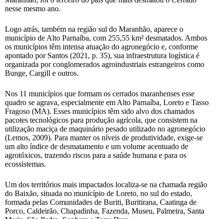
nesse mesmo ano.
Logo atrás, também na região sul do Maranhão, aparece o
município de Alto Parnaíba, com 255,55 km² desmatados. Ambos
os municípios têm intensa atuação do agronegócio e, conforme
apontado por Santos (2021, p. 35), sua infraestrutura logística é
organizada por conglomerados agroindustriais estrangeiros como
Bunge, Cargill e outros.
Nos 11 municípios que formam os cerrados maranhenses esse
quadro se agrava, especialmente em Alto Parnaíba, Loreto e Tasso
Fragoso (MA). Esses municípios têm sido alvo dos chamados
pacotes tecnológicos para produção agrícola, que consistem na
utilização maciça de maquinário pesado utilizado no agronegócio
(Lemos, 2009). Para manter os níveis de produtividade, exige-se
um alto índice de desmatamento e um volume acentuado de
agrotóxicos, trazendo riscos para a saúde humana e para os
ecossistemas.
Um dos territórios mais impactados localiza-se na chamada região
do Baixão, situada no município de Loreto, no sul do estado,
formada pelas Comunidades de Buriti, Buritirana, Caatinga de
Porco, Caldeirão, Chapadinha, Fazenda, Museu, Palmeira, Santa