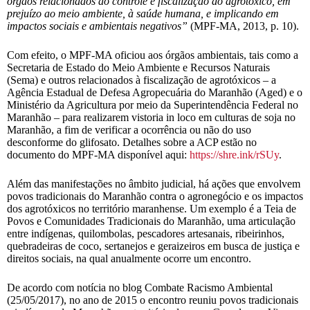
órgãos relacionados ao controle e fiscalização do agrotóxico, em
prejuízo ao meio ambiente, à saúde humana, e implicando em
impactos sociais e ambientais negativos”
(MPF-MA, 2013, p. 10).
Com efeito, o MPF-MA oficiou aos órgãos ambientais, tais como a
Secretaria de Estado do Meio Ambiente e Recursos Naturais
(Sema) e outros relacionados à fiscalização de agrotóxicos – a
Agência Estadual de Defesa Agropecuária do Maranhão (Aged) e o
Ministério da Agricultura por meio da Superintendência Federal no
Maranhão – para realizarem vistoria in loco em culturas de soja no
Maranhão, a fim de verificar a ocorrência ou não do uso
desconforme do glifosato. Detalhes sobre a ACP estão no
documento do MPF-MA disponível aqui:
https://shre.ink/rSUy
.
Além das manifestações no âmbito judicial, há ações que envolvem
povos tradicionais do Maranhão contra o agronegócio e os impactos
dos agrotóxicos no território maranhense. Um exemplo é a Teia de
Povos e Comunidades Tradicionais do Maranhão, uma articulação
entre indígenas, quilombolas, pescadores artesanais, ribeirinhos,
quebradeiras de coco, sertanejos e geraizeiros em busca de justiça e
direitos sociais, na qual anualmente ocorre um encontro.
De acordo com notícia no blog Combate Racismo Ambiental
(25/05/2017), no ano de 2015 o encontro reuniu povos tradicionais