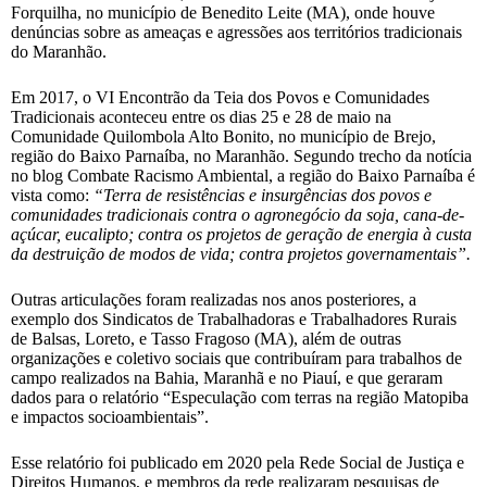
Forquilha, no município de Benedito Leite (MA), onde houve
denúncias sobre as ameaças e agressões aos territórios tradicionais
do Maranhão.
Em 2017, o VI Encontrão da Teia dos Povos e Comunidades
Tradicionais aconteceu entre os dias 25 e 28 de maio na
Comunidade Quilombola Alto Bonito, no município de Brejo,
região do Baixo Parnaíba, no Maranhão. Segundo trecho da notícia
no blog Combate Racismo Ambiental, a região do Baixo Parnaíba é
vista como:
“Terra de resistências e insurgências dos povos e
comunidades tradicionais contra o agronegócio da soja, cana-de-
açúcar, eucalipto; contra os projetos de geração de energia à custa
da destruição de modos de vida; contra projetos governamentais”.
Outras articulações foram realizadas nos anos posteriores, a
exemplo dos Sindicatos de Trabalhadoras e Trabalhadores Rurais
de Balsas, Loreto, e Tasso Fragoso (MA), além de outras
organizações e coletivo sociais que contribuíram para trabalhos de
campo realizados na Bahia, Maranhã e no Piauí, e que geraram
dados para o relatório “Especulação com terras na região Matopiba
e impactos socioambientais”.
Esse relatório foi publicado em 2020 pela Rede Social de Justiça e
Direitos Humanos, e membros da rede realizaram pesquisas de