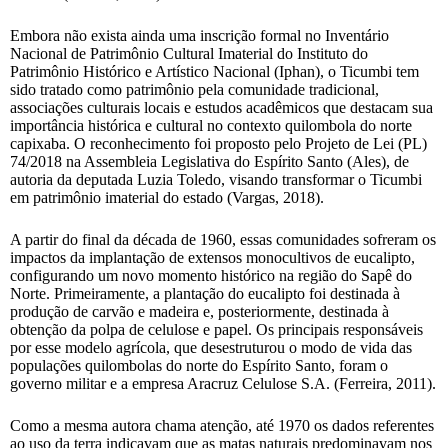
Embora não exista ainda uma inscrição formal no Inventário
Nacional de Patrimônio Cultural Imaterial do Instituto do
Patrimônio Histórico e Artístico Nacional (Iphan), o Ticumbi tem
sido tratado como patrimônio pela comunidade tradicional,
associações culturais locais e estudos acadêmicos que destacam sua
importância histórica e cultural no contexto quilombola do norte
capixaba. O reconhecimento foi proposto pelo Projeto de Lei (PL)
74/2018 na Assembleia Legislativa do Espírito Santo (Ales), de
autoria da deputada Luzia Toledo, visando transformar o Ticumbi
em patrimônio imaterial do estado (Vargas, 2018).
A partir do final da década de 1960, essas comunidades sofreram os
impactos da implantação de extensos monocultivos de eucalipto,
configurando um novo momento histórico na região do Sapê do
Norte. Primeiramente, a plantação do eucalipto foi destinada à
produção de carvão e madeira e, posteriormente, destinada à
obtenção da polpa de celulose e papel. Os principais responsáveis
por esse modelo agrícola, que desestruturou o modo de vida das
populações quilombolas do norte do Espírito Santo, foram o
governo militar e a empresa Aracruz Celulose S.A. (Ferreira, 2011).
Como a mesma autora chama atenção, até 1970 os dados referentes
ao uso da terra indicavam que as matas naturais predominavam nos