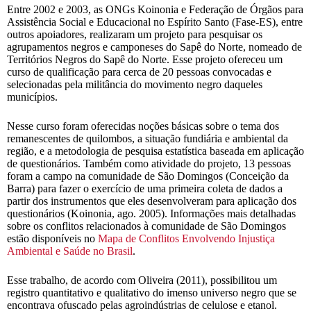
Entre 2002 e 2003, as ONGs Koinonia e Federação de Órgãos para
Assistência Social e Educacional no Espírito Santo (Fase-ES), entre
outros apoiadores, realizaram um projeto para pesquisar os
agrupamentos negros e camponeses do Sapê do Norte, nomeado de
Territórios Negros do Sapê do Norte. Esse projeto ofereceu um
curso de qualificação para cerca de 20 pessoas convocadas e
selecionadas pela militância do movimento negro daqueles
municípios.
Nesse curso foram oferecidas noções básicas sobre o tema dos
remanescentes de quilombos, a situação fundiária e ambiental da
região, e a metodologia de pesquisa estatística baseada em aplicação
de questionários. Também como atividade do projeto, 13 pessoas
foram a campo na comunidade de São Domingos (Conceição da
Barra) para fazer o exercício de uma primeira coleta de dados a
partir dos instrumentos que eles desenvolveram para aplicação dos
questionários (Koinonia, ago. 2005). Informações mais detalhadas
sobre os conflitos relacionados à comunidade de São Domingos
estão disponíveis no
Mapa de Conflitos Envolvendo Injustiça
Ambiental e Saúde no Brasil
.
Esse trabalho, de acordo com Oliveira (2011), possibilitou um
registro quantitativo e qualitativo do imenso universo negro que se
encontrava ofuscado pelas agroindústrias de celulose e etanol.