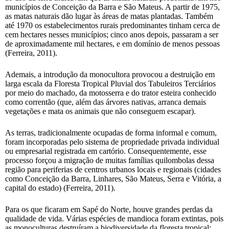
municípios de Conceição da Barra e São Mateus. A partir de 1975,
as matas naturais dão lugar às áreas de matas plantadas. Também
até 1970 os estabelecimentos rurais predominantes tinham cerca de
cem hectares nesses municípios; cinco anos depois, passaram a ser
de aproximadamente mil hectares, e em domínio de menos pessoas
(Ferreira, 2011).
Ademais, a introdução da monocultora provocou a destruição em
larga escala da Floresta Tropical Pluvial dos Tabuleiros Terciários
por meio do machado, da motosserra e do trator esteira conhecido
como correntão (que, além das árvores nativas, arranca demais
vegetações e mata os animais que não conseguem escapar).
As terras, tradicionalmente ocupadas de forma informal e comum,
foram incorporadas pelo sistema de propriedade privada individual
ou empresarial registrada em cartório. Consequentemente, esse
processo forçou a migração de muitas famílias quilombolas dessa
região para periferias de centros urbanos locais e regionais (cidades
como Conceição da Barra, Linhares, São Mateus, Serra e Vitória, a
capital do estado) (Ferreira, 2011).
Para os que ficaram em Sapé do Norte, houve grandes perdas da
qualidade de vida. Várias espécies de mandioca foram extintas, pois
as monoculturas destruíram a biodiversidade da floresta tropical;