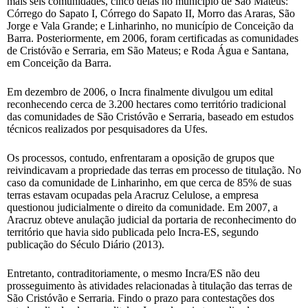
mais seis comunidades, cinco delas no município de São Mateus:
Córrego do Sapato I, Córrego do Sapato II, Morro das Araras, São
Jorge e Vala Grande; e Linharinho, no município de Conceição da
Barra. Posteriormente, em 2006, foram certificadas as comunidades
de Cristóvão e Serraria, em São Mateus; e Roda Água e Santana,
em Conceição da Barra.
Em dezembro de 2006, o Incra finalmente divulgou um edital
reconhecendo cerca de 3.200 hectares como território tradicional
das comunidades de São Cristóvão e Serraria, baseado em estudos
técnicos realizados por pesquisadores da Ufes.
Os processos, contudo, enfrentaram a oposição de grupos que
reivindicavam a propriedade das terras em processo de titulação. No
caso da comunidade de Linharinho, em que cerca de 85% de suas
terras estavam ocupadas pela Aracruz Celulose, a empresa
questionou judicialmente o direito da comunidade. Em 2007, a
Aracruz obteve anulação judicial da portaria de reconhecimento do
território que havia sido publicada pelo Incra-ES, segundo
publicação do Século Diário (2013).
Entretanto, contraditoriamente, o mesmo Incra/ES não deu
prosseguimento às atividades relacionadas à titulação das terras de
São Cristóvão e Serraria. Findo o prazo para contestações dos