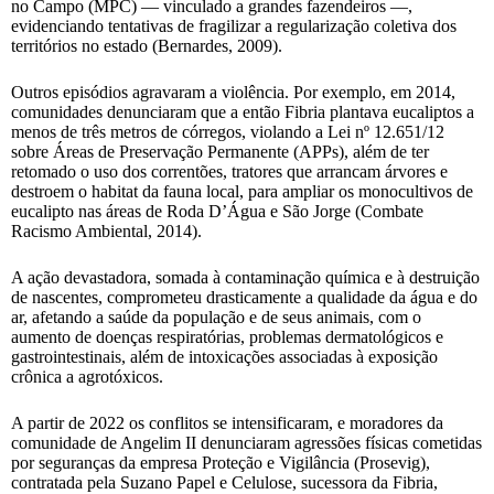
no Campo (MPC) — vinculado a grandes fazendeiros —,
evidenciando tentativas de fragilizar a regularização coletiva dos
territórios no estado (Bernardes, 2009).
Outros episódios agravaram a violência. Por exemplo, em 2014,
comunidades denunciaram que a então Fibria plantava eucaliptos a
menos de três metros de córregos, violando a Lei nº 12.651/12
sobre Áreas de Preservação Permanente (APPs), além de ter
retomado o uso dos correntões, tratores que arrancam árvores e
destroem o habitat da fauna local, para ampliar os monocultivos de
eucalipto nas áreas de Roda D’Água e São Jorge (Combate
Racismo Ambiental, 2014).
A ação devastadora, somada à contaminação química e à destruição
de nascentes, comprometeu drasticamente a qualidade da água e do
ar, afetando a saúde da população e de seus animais, com o
aumento de doenças respiratórias, problemas dermatológicos e
gastrointestinais, além de intoxicações associadas à exposição
crônica a agrotóxicos.
A partir de 2022 os conflitos se intensificaram, e moradores da
comunidade de Angelim II denunciaram agressões físicas cometidas
por seguranças da empresa Proteção e Vigilância (Prosevig),
contratada pela Suzano Papel e Celulose, sucessora da Fibria,