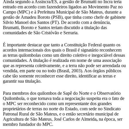
Ainda segundo a Assincra/ES, a gestão de Brumatti no Incra teria
entrado em acordo com fazendeiros ligados ao Movimento Paz no
Campo (MPC) e à Prefeitura Municipal de São Mateus, durante a
gestão de Amadeu Boroto (PSB), que tinha como chefe de gabinete
Silvio Manoel dos Santos (PT). De acordo com a denúncia,
Brumatti, Boroto e Santos teriam discutido a titulação das
comunidades de São Cristóvão e Serraria.
É importante destacar que tanto a Constituição Federal quanto os
acordos internacionais dos quais o Brasil é signatário reconhecem
as terras quilombolas como um direito coletivo e inegociável dessas
comunidades. A titulação é realizada em nome de uma associação
que as representa coletivamente, e a terra não pode ser arrendada ou
vendida, em parte ou no todo (Brasil, 2003). Aos órgãos públicos
cabe tão somente reconhecer esse direito, identificar as terras e
garantir sua titulação.
Para membros dos quilombos de Sapê do Norte e o Observatório
Quilombola, o que tornava toda a negociação suspeita era o fato de
o MPC ser reconhecido como um representante dos grandes
proprietários de terras no norte do Estado, com sede no Sindicato
Patronal Rural de São Mateus, e o então secretário municipal de
Agricultura de São Mateus, José Carlos de Almeida
,
na época, ser
membro fundador do MPC.