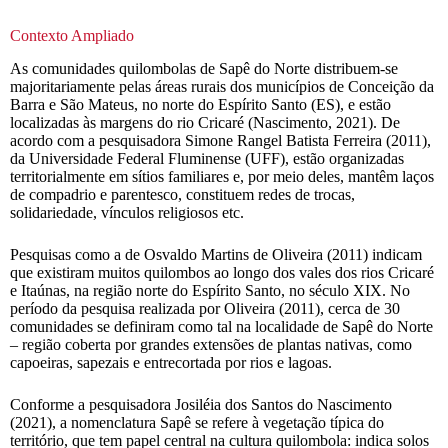
Contexto Ampliado
As comunidades quilombolas de Sapê do Norte distribuem-se
majoritariamente pelas áreas rurais dos municípios de Conceição da
Barra e São Mateus, no norte do Espírito Santo (ES), e estão
localizadas às margens do rio Cricaré (Nascimento, 2021). De
acordo com a pesquisadora Simone Rangel Batista Ferreira (2011),
da Universidade Federal Fluminense (UFF), estão organizadas
territorialmente em sítios familiares e, por meio deles, mantêm laços
de compadrio e parentesco, constituem redes de trocas,
solidariedade, vínculos religiosos etc.
Pesquisas como a de Osvaldo Martins de Oliveira (2011) indicam
que existiram muitos quilombos ao longo dos vales dos rios Cricaré
e Itaúnas, na região norte do Espírito Santo, no século XIX. No
período da pesquisa realizada por Oliveira (2011), cerca de 30
comunidades se definiram como tal na localidade de Sapê do Norte
– região coberta por grandes extensões de plantas nativas, como
capoeiras, sapezais e entrecortada por rios e lagoas.
Conforme a pesquisadora Josiléia dos Santos do Nascimento
(2021), a nomenclatura Sapê se refere à vegetação típica do
território, que tem papel central na cultura quilombola: indica solos