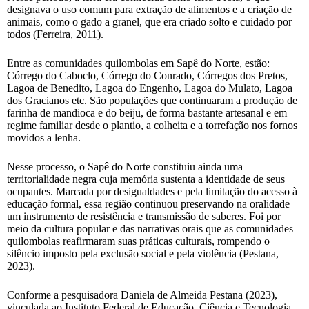
designava o uso comum para extração de alimentos e a criação de
animais, como o gado a granel, que era criado solto e cuidado por
todos (Ferreira, 2011).
Entre as comunidades quilombolas em Sapê do Norte, estão:
Córrego do Caboclo, Córrego do Conrado, Córregos dos Pretos,
Lagoa de Benedito, Lagoa do Engenho, Lagoa do Mulato, Lagoa
dos Gracianos etc. São populações que continuaram a produção de
farinha de mandioca e do beiju, de forma bastante artesanal e em
regime familiar desde o plantio, a colheita e a torrefação nos fornos
movidos a lenha.
Nesse processo, o Sapê do Norte constituiu ainda uma
territorialidade negra cuja memória sustenta a identidade de seus
ocupantes. Marcada por desigualdades e pela limitação do acesso à
educação formal, essa região continuou preservando na oralidade
um instrumento de resistência e transmissão de saberes. Foi por
meio da cultura popular e das narrativas orais que as comunidades
quilombolas reafirmaram suas práticas culturais, rompendo o
silêncio imposto pela exclusão social e pela violência (Pestana,
2023).
Conforme a pesquisadora Daniela de Almeida Pestana (2023),
vinculada ao Instituto Federal de Educação, Ciência e Tecnologia