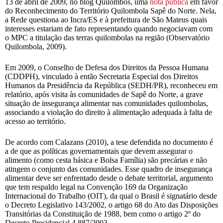
13 de abril de 2009, no blog Quilombos, uma
nota pública
em favor
do Reconhecimento do Território Quilombola Sapê do Norte. Nela,
a Rede questiona ao Incra/ES e à prefeitura de São Mateus quais
interesses estariam de fato representando quando negociavam com
o MPC a titulação das terras quilombolas na região (Observatório
Quilombola, 2009).
Em 2009, o Conselho de Defesa dos Direitos da Pessoa Humana
(CDDPH), vinculado à então Secretaria Especial dos Direitos
Humanos da Presidência da República (SEDH/PR), reconheceu em
relatório, após visita às comunidades de Sapê do Norte, a grave
situação de insegurança alimentar nas comunidades quilombolas,
associando a violação do direito à alimentação adequada à falta de
acesso ao território.
De acordo com Calazans (2010), a tese defendida no documento é
a de que as políticas governamentais que devem assegurar o
alimento (como cesta básica e Bolsa Família) são precárias e não
atingem o conjunto das comunidades. Esse quadro de insegurança
alimentar deve ser enfrentado desde o debate territorial, argumento
que tem respaldo legal na Convenção 169 da Organização
Internacional do Trabalho (OIT), da qual o Brasil é signatário desde
o Decreto Legislativo 143/2002, o artigo 68 do Ato das Disposições
Transitórias da Constituição de 1988, bem como o artigo 2º do
Decreto Presidencial 4.887/2003.