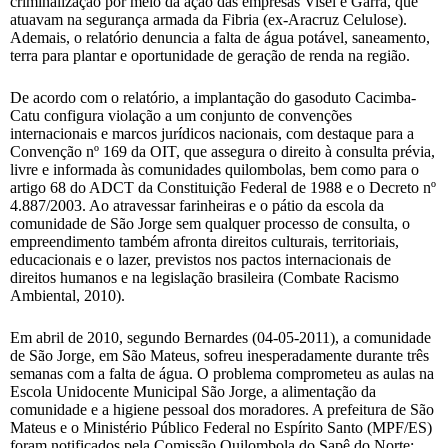
criminalização por meio da ação das empresas Visel e Garra, que
atuavam na segurança armada da Fibria (ex-Aracruz Celulose).
Ademais, o relatório denuncia a falta de água potável, saneamento,
terra para plantar e oportunidade de geração de renda na região.
De acordo com o relatório, a implantação do gasoduto Cacimba-
Catu configura violação a um conjunto de convenções
internacionais e marcos jurídicos nacionais, com destaque para a
Convenção nº 169 da OIT, que assegura o direito à consulta prévia,
livre e informada às comunidades quilombolas, bem como para o
artigo 68 do ADCT da Constituição Federal de 1988 e o Decreto nº
4.887/2003. Ao atravessar farinheiras e o pátio da escola da
comunidade de São Jorge sem qualquer processo de consulta, o
empreendimento também afronta direitos culturais, territoriais,
educacionais e o lazer, previstos nos pactos internacionais de
direitos humanos e na legislação brasileira (Combate Racismo
Ambiental, 2010).
Em abril de 2010, segundo Bernardes (04-05-2011), a comunidade
de São Jorge, em São Mateus, sofreu inesperadamente durante três
semanas com a falta de água. O problema comprometeu as aulas na
Escola Unidocente Municipal São Jorge, a alimentação da
comunidade e a higiene pessoal dos moradores. A prefeitura de São
Mateus e o Ministério Público Federal no Espírito Santo (MPF/ES)
foram notificados pela Comissão Quilombola do Sapê do Norte;