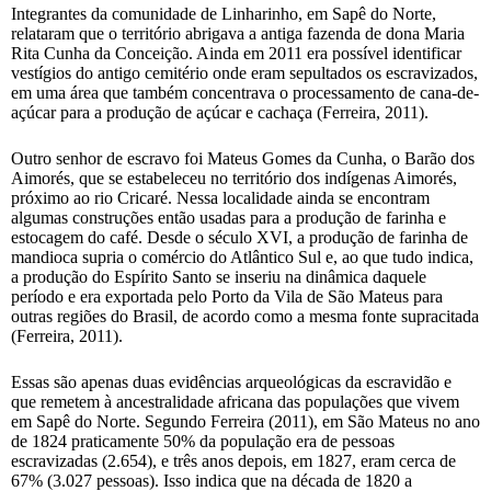
Integrantes da comunidade de Linharinho, em Sapê do Norte,
relataram que o território abrigava a antiga fazenda de dona Maria
Rita Cunha da Conceição. Ainda em 2011 era possível identificar
vestígios do antigo cemitério onde eram sepultados os escravizados,
em uma área que também concentrava o processamento de cana-de-
açúcar para a produção de açúcar e cachaça (Ferreira, 2011).
Outro senhor de escravo foi Mateus Gomes da Cunha, o Barão dos
Aimorés, que se estabeleceu no território dos indígenas Aimorés,
próximo ao rio Cricaré. Nessa localidade ainda se encontram
algumas construções então usadas para a produção de farinha e
estocagem do café. Desde o século XVI, a produção de farinha de
mandioca supria o comércio do Atlântico Sul e, ao que tudo indica,
a produção do Espírito Santo se inseriu na dinâmica daquele
período e era exportada pelo Porto da Vila de São Mateus para
outras regiões do Brasil, de acordo como a mesma fonte supracitada
(Ferreira, 2011).
Essas são apenas duas evidências arqueológicas da escravidão e
que remetem à ancestralidade africana das populações que vivem
em Sapê do Norte. Segundo Ferreira (2011), em São Mateus no ano
de 1824 praticamente 50% da população era de pessoas
escravizadas (2.654), e três anos depois, em 1827, eram cerca de
67% (3.027 pessoas). Isso indica que na década de 1820 a