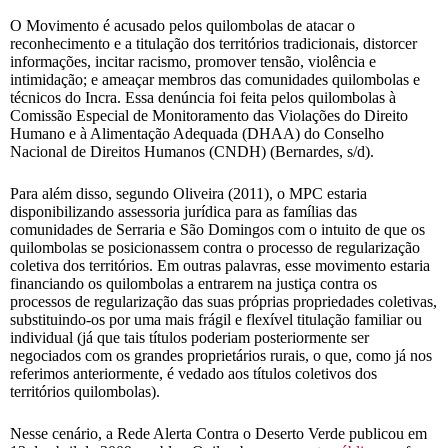
O Movimento é acusado pelos quilombolas de atacar o
reconhecimento e a titulação dos territórios tradicionais, distorcer
informações, incitar racismo, promover tensão, violência e
intimidação; e ameaçar membros das comunidades quilombolas e
técnicos do Incra. Essa denúncia foi feita pelos quilombolas à
Comissão Especial de Monitoramento das Violações do Direito
Humano e à Alimentação Adequada (DHAA) do Conselho
Nacional de Direitos Humanos (CNDH) (Bernardes, s/d).
Para além disso, segundo Oliveira (2011), o MPC estaria
disponibilizando assessoria jurídica para as famílias das
comunidades de Serraria e São Domingos com o intuito de que os
quilombolas se posicionassem contra o processo de regularização
coletiva dos territórios. Em outras palavras, esse movimento estaria
financiando os quilombolas a entrarem na justiça contra os
processos de regularização das suas próprias propriedades coletivas,
substituindo-os por uma mais frágil e flexível titulação familiar ou
individual (já que tais títulos poderiam posteriormente ser
negociados com os grandes proprietários rurais, o que, como já nos
referimos anteriormente, é vedado aos títulos coletivos dos
territórios quilombolas).
Nesse cenário, a Rede Alerta Contra o Deserto Verde publicou em