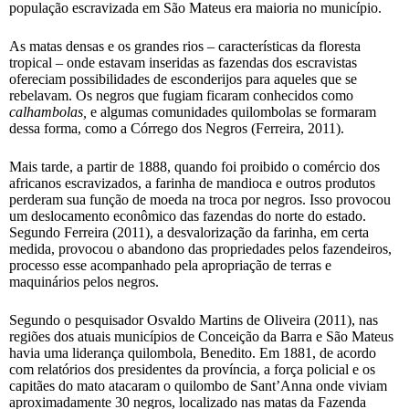
população escravizada em São Mateus era maioria no município.
As matas densas e os grandes rios – características da floresta
tropical – onde estavam inseridas as fazendas dos escravistas
ofereciam possibilidades de esconderijos para aqueles que se
rebelavam. Os negros que fugiam ficaram conhecidos como
calhambolas,
e algumas comunidades quilombolas se formaram
dessa forma, como a Córrego dos Negros (Ferreira, 2011).
Mais tarde, a partir de 1888, quando foi proibido o comércio dos
africanos escravizados, a farinha de mandioca e outros produtos
perderam sua função de moeda na troca por negros. Isso provocou
um deslocamento econômico das fazendas do norte do estado.
Segundo Ferreira (2011), a desvalorização da farinha, em certa
medida, provocou o abandono das propriedades pelos fazendeiros,
processo esse acompanhado pela apropriação de terras e
maquinários pelos negros.
Segundo o pesquisador Osvaldo Martins de Oliveira (2011), nas
regiões dos atuais municípios de Conceição da Barra e São Mateus
havia uma liderança quilombola, Benedito. Em 1881, de acordo
com relatórios dos presidentes da província, a força policial e os
capitães do mato atacaram o quilombo de Sant’Anna onde viviam
aproximadamente 30 negros, localizado nas matas da Fazenda