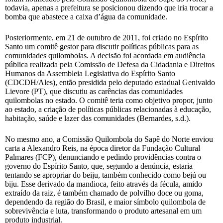
todavia, apenas a prefeitura se posicionou dizendo que iria trocar a
bomba que abastece a caixa d’água da comunidade.
Posteriormente, em 21 de outubro de 2011, foi criado no Espírito
Santo um comitê gestor para discutir políticas públicas para as
comunidades quilombolas. A decisão foi acordada em audiência
pública realizada pela Comissão de Defesa da Cidadania e Direitos
Humanos da Assembleia Legislativa do Espírito Santo
(CDCDH/Ales), então presidida pelo deputado estadual Genivaldo
Lievore (PT), que discutiu as carências das comunidades
quilombolas no estado. O comitê teria como objetivo propor, junto
ao estado, a criação de políticas públicas relacionadas à educação,
habitação, saúde e lazer das comunidades (Bernardes, s.d.).
No mesmo ano, a Comissão Quilombola do Sapê do Norte enviou
carta a Alexandro Reis, na época diretor da Fundação Cultural
Palmares (FCP), denunciando e pedindo providências contra o
governo do Espírito Santo, que, segundo a denúncia, estaria
tentando se apropriar do beiju, também conhecido como bejú ou
biju. Esse derivado da mandioca, feito através da fécula, amido
extraído da raiz, é também chamado de polvilho doce ou goma,
dependendo da região do Brasil, e maior símbolo quilombola de
sobrevivência e luta, transformando o produto artesanal em um
produto industrial.