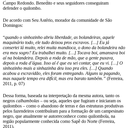
Campo Redondo. Benedito e seus seguidores conseguiram
defender o quilombo.
De acordo com Seu Astério, morador da comunidade de São
Domingos:
“
quando o sinhozinho abriu liberdade, as bolandeiras, aquele
maquinário todo, ele tudo deixou pros escravos. […]
Eu já
consertei lá muito, relei muita mandioca, o dono da bolandeira não
era meu sogro? Eu trabalhei muito. […] Tocava boi, amansava boi
aí na bolandeira. Depois a roda de mão, que a gente puxava,
depois a roda d’água. Isso aí é que eu sei contar, que eu vi. […] O
sinhozinho mais a sinhazinha deu isso pra eles. […] Quando
acabou a escravidão, eles foram entregando. Alguns ia pagando,
mas naquele tempo era difícil, mas era barato também.”
(Ferreira,
2011, p. 07)
Dessa forma, baseada na interpretação da mesma autora, tanto os
negros
calhambolas
– ou seja, aqueles que fugiram e iniciaram os
quilombos – como o abandono de terras e das estruturas produtivas
pelos fazendeiros contribuíram para a formação de um campesinato
negro, que atualmente se autorreconhece como quilombola, na
região popularmente conhecida como Sapê do Norte (Ferreira,
2011).