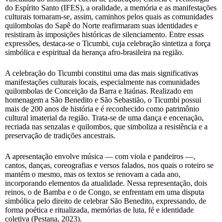
do Espírito Santo (IFES), a oralidade, a memória e as manifestações
culturais tornaram-se, assim, caminhos pelos quais as comunidades
quilombolas do Sapê do Norte reafirmaram suas identidades e
resistiram às imposições históricas de silenciamento. Entre essas
expressões, destaca-se o Ticumbi, cuja celebração sintetiza a força
simbólica e espiritual da herança afro-brasileira na região.
A celebração do Ticumbi constitui uma das mais significativas
manifestações culturais locais, especialmente nas comunidades
quilombolas de Conceição da Barra e Itaúnas. Realizado em
homenagem a São Benedito e São Sebastião, o Ticumbi possui
mais de 200 anos de história e é reconhecido como patrimônio
cultural imaterial da região. Trata-se de uma dança e encenação,
recriada nas senzalas e quilombos, que simboliza a resistência e a
preservação de tradições ancestrais.
A apresentação envolve música — com viola e pandeiros —,
cantos, danças, coreografias e versos falados, nos quais o roteiro se
mantém o mesmo, mas os textos se renovam a cada ano,
incorporando elementos da atualidade. Nessa representação, dois
reinos, o de Bamba e o de Congo, se enfrentam em uma disputa
simbólica pelo direito de celebrar São Benedito, expressando, de
forma poética e ritualizada, memórias de luta, fé e identidade
coletiva (Pestana, 2023).