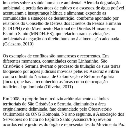
impactos sobre a saúde humana e ambiental. Além da degradação
ambiental, a perda das áreas de cultivo e a escassez de água potável
acentuaram a insegurança hídrica e alimentar, expondo as
comunidades a situações de desnutrição, conforme apontado por
relatórios do Conselho de Defesa dos Direitos da Pessoa Humana
(CDDPH) e do Movimento Nacional de Direitos Humanos no
Espírito Santo (MNDH-ES), que relacionaram as violações
ambientais à negação do direito humano à alimentação adequada
(Calazans, 2010).
Os exemplos de conflitos são numerosos e recorrentes. Em
diferentes momentos, comunidades como Linharinho, São
Cristóvão e Serraria tiveram o processo de titulação de suas terras
bloqueado por ações judiciais movidas pelas ex-Aracruz e Fibria
contra o Instituto Nacional de Colonização e Reforma Agrária
(Incra), que havia reconhecido as áreas como de ocupação
tradicional quilombola (Oliveira, 2011).
Em 2008, o próprio Incra reduziu arbitrariamente os limites
territoriais de São Cristóvão e Serraria, diminuindo a área
originalmente delimitada, fato denunciado pelo Observatório
Quilombola da ONG Koinonia. No ano seguinte, a Associação dos
Servidores do Incra no Espírito Santo (Assincra/ES) revelou
acordos entre gestores do órgão e representantes do Movimento Paz