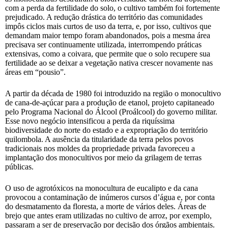
com a perda da fertilidade do solo, o cultivo também foi fortemente
prejudicado. A redução drástica do território das comunidades
impôs ciclos mais curtos de uso da terra, e, por isso, cultivos que
demandam maior tempo foram abandonados, pois a mesma área
precisava ser continuamente utilizada, interrompendo práticas
extensivas, como a coivara, que permite que o solo recupere sua
fertilidade ao se deixar a vegetação nativa crescer novamente nas
áreas em “pousio”.
A partir da década de 1980 foi introduzido na região o monocultivo
de cana-de-açúcar para a produção de etanol, projeto capitaneado
pelo Programa Nacional do Álcool (Proálcool) do governo militar.
Esse novo negócio intensificou a perda da riquíssima
biodiversidade do norte do estado e a expropriação do território
quilombola. A ausência da titularidade da terra pelos povos
tradicionais nos moldes da propriedade privada favoreceu a
implantação dos monocultivos por meio da grilagem de terras
públicas.
O uso de agrotóxicos na monocultura de eucalipto e da cana
provocou a contaminação de inúmeros cursos d’água e, por conta
do desmatamento da floresta, a morte de vários deles. Áreas de
brejo que antes eram utilizadas no cultivo de arroz, por exemplo,
passaram a ser de preservação por decisão dos órgãos ambientais.