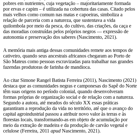
pobres em nutrientes, cuja vegetação – majoritariamente formada
por ervas e capim – é utilizada na cobertura das casas. Citado pelos
mais velhos como comum nas matas e capoeiras, simboliza a
relação de parceria com a natureza, que sustentava a vida
quilombola por meio da pesca, do cultivo, das criações, da caça e
das moradias construídas pelos próprios negros — expressão de
autonomia e preservação dos saberes (Nascimento, 2021).
A memória mais antiga dessas comunidades remete aos tempos de
cativeiro, quando seus ancestrais africanos chegaram ao Porto de
São Mateus como pessoas escravizadas para trabalhar nas grandes
fazendas produtoras de farinha de mandioca.
Ao citar Simone Rangel Batista Ferreira (2011), Nascimento (2021)
destaca que as comunidades negras e camponesas do Sapê do Norte
têm suas origens no período colonial, quando desenvolveram
formas próprias de organização social e de relação com a natureza.
Segundo a autora, até meados do século XX essas práticas
garantiram a reprodução da vida no território, até que o avanço do
capital agroindustrial passou a atribuir novo valor às terras e às
florestas locais, transformando-as em objeto de acumulação por
meio da extração de madeira e da produção de carvão vegetal e
celulose (Ferreira, 2011
apud
Nascimento, 2021).