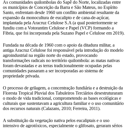
As comunidades quilombolas do Sapê do Norte, localizadas entre
os municípios de Conceição da Barra e São Mateus, no Espírito
Santo, enfrentam desde 1960 um conflito ambiental resultante da
expansão da monocultura de eucalipto e de cana-de-açúcar,
implantada pela Aracruz Celulose S.A (a qual posteriormente se
fundiu com a Votorantim Celulose e Papel (VCP) formando a
Fibria, que foi incorporada pela Suzano Papel e Celulose em 2019).
Fundada na década de 1960 com o apoio da ditadura militar, a
antiga Aracruz Celulose foi responsável pela introdução do modelo
agroindustrial na região norte do estado, provocando
transformações radicais no território quilombola: as matas nativas
foram devastadas e as terras tradicionalmente ocupadas pelas
comunidades passaram a ser incorporadas ao sistema de
propriedade privada.
O processo de grilagem, a concentração fundiária e a destruição da
Floresta Tropical Pluvial dos Tabuleiros Terciários desestruturaram
o modo de vida tradicional, comprometendo as bases ecológicas e
culturais que sustentavam a agricultura familiar e o uso comunitário
dos recursos naturais (Calazans, 2010; Ferreira, 2011).
A substituição da vegetação nativa pelos eucaliptais e o uso
intensivo de agrotóxicos, especialmente o glifosato, geraram sérios